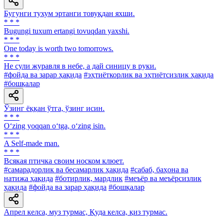
Бугунги тухум эртанги товуқдан яхши.
* * *
Bugungi tuxum ertangi tovuqdan yaxshi.
* * *
One today is worth two tomorrows.
* * *
He сули журавля в небе, а дай синицу в руки.
#фойда ва зарар ҳақида
#эҳтиёткорлик ва эҳтиётсизлик ҳақида
#бошқалар
Ўзинг ёққан ўтга, ўзинг исин.
* * *
O‘zing yoqqan o‘tga, o‘zing isin.
* * *
A Self-made man.
* * *
Всякая птичка своим носком клюет.
#самарадорлик ва бесамарлик ҳақида
#сабаб, баҳона ва
натижа ҳақида
#ботирлик, мардлик
#меъёр ва меъёрсизлик
ҳақида
#фойда ва зарар ҳақида
#бошқалар
Апрел келса, муз турмас, Қуда келса, қиз турмас.