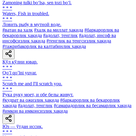
Zamoning tulki bo‘lsa, sen tozi bo‘l.
* * *
Waters, Fish in troubled.
* * *
Ловить рыбу в мутной воде.
#ватан ва халқ
#халқ ва миллат ҳақида
#барқарорлик ва
беқарорлик ҳақида
#адолат, тенглик
#адолат, инсоф ва
инсофсизлик ҳақида
#тенглик ва тенгсизлик ҳақида
#тажрибакорлик ва калтабинлик ҳақида
Қўл қўлни ювар.
* * *
Qoʼl qoʼlni yuvar.
* * *
Scratch me and I'll scratch you.
* * *
Рука руку моет, и обе белы живут.
#қудрат ва ожизлик ҳақида
#барқарорлик ва беқарорлик
ҳақида
#адолат, тенглик
#самарадорлик ва бесамарлик ҳақида
#имкон ва имконсизлик ҳақида
Юз — ўтдан иссиқ.
* * *