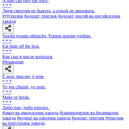
A man can only die once.
* * *
Двум смертям не бывать, а одной не миновать.
#тўғрилик
#адолат, тенглик
#адолат, инсоф ва инсофсизлик
ҳақида
Yaxshi ovqatq olguncha, Yomon qornim yorilsin.
* * *
Eat high off the hog.
* * *
Как сыр в масле кататься.
#бошқалар
Ё жон чиқсин, ё ном.
* * *
Yo jon chiqsin, yo nom.
* * *
Make or break.
* * *
Либо пан, либо пропал.
#омад ва омадсизлик ҳақида
#самарадорлик ва бесамарлик
ҳақида
#қудрат ва ожизлик ҳақида
#адолат, тенглик
#тенглик
ва тенгсизлик ҳақида