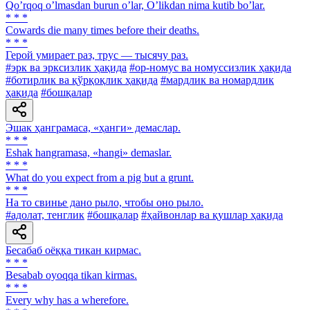
Qoʼrqoq oʼlmasdan burun oʼlar, Oʼlikdan nima kutib boʼlar.
* * *
Cowards die many times before their deaths.
* * *
Герой умирает раз, трус — тысячу раз.
#эрк ва эрксизлик ҳақида
#ор-номус ва номуссизлик ҳақида
#ботирлик ва қўрқоқлик ҳақида
#мардлик ва номардлик
ҳақида
#бошқалар
Эшак ҳанграмаса, «ҳанги» демаслар.
* * *
Eshak hangramasa, «hangi» demaslar.
* * *
What do you expect from a pig but a grunt.
* * *
На то свинье дано рыло, чтобы оно рыло.
#адолат, тенглик
#бошқалар
#ҳайвонлар ва қушлар ҳақида
Бесабаб оёққа тикан кирмас.
* * *
Besabab oyoqqa tikan kirmas.
* * *
Every why has a wherefore.