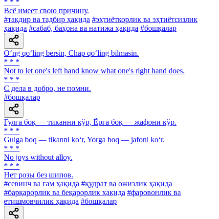
* * *
Всё имеет свою причину.
#тақдир ва тадбир ҳақида
#эҳтиёткорлик ва эҳтиётсизлик
ҳақида
#сабаб, баҳона ва натижа ҳақида
#бошқалар
O‘ng qo‘ling bersin, Chap qo‘ling bilmasin.
* * *
Not to let one's left hand know what one's right hand does.
* * *
С дела в добро, не помни.
#бошқалар
Гулга боқ — тиканни кўр, Ёрга боқ — жафони кўр.
* * *
Gulga boq — tikanni ko‘r, Yorga boq — jafoni ko‘r.
* * *
No joys without alloy.
* * *
Нет розы без шипов.
#севинч ва ғам ҳақида
#қудрат ва ожизлик ҳақида
#барқарорлик ва беқарорлик ҳақида
#фаровонлик ва
етишмовчилик ҳақида
#бошқалар