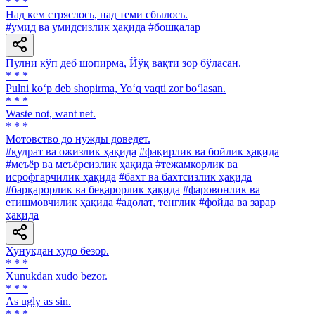
* * *
Над кем стряслось, над теми сбылось.
#умид ва умидсизлик ҳақида
#бошқалар
Пулни кўп деб шопирма, Йўқ вақти зор бўласан.
* * *
Pulni ko‘p deb shopirma, Yo‘q vaqti zor bo‘lasan.
* * *
Waste not, want net.
* * *
Мотовство до нужды доведет.
#қудрат ва ожизлик ҳақида
#фақирлик ва бойлик ҳақида
#меъёр ва меъёрсизлик ҳақида
#тежамкорлик ва
исрофгарчилик ҳақида
#бахт ва бахтсизлик ҳақида
#барқарорлик ва беқарорлик ҳақида
#фаровонлик ва
етишмовчилик ҳақида
#адолат, тенглик
#фойда ва зарар
ҳақида
Хунукдан худо безор.
* * *
Xunukdan хudo bezor.
* * *
As ugly as sin.
* * *