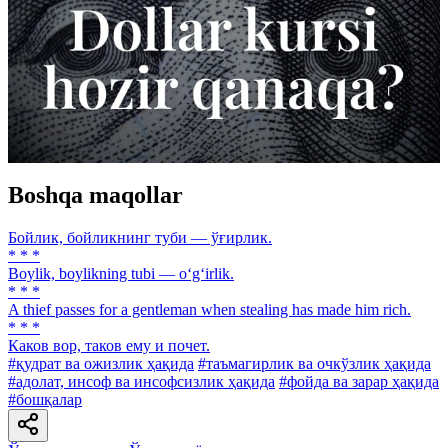
Boshqa maqollar
Бойлик, бойликнинг туби — ўғирлик.
* * *
Boylik, boylikning tubi — o‘g‘irlik.
* * *
A thief passes for a gentleman when stealing has made him rich.
* * *
Каков вор, таков ему и почет.
#қудрат ва ожизлик ҳақида
#таъмагирлик ва очкўзлик ҳақида
#адолат, инсоф ва инсофсизлик ҳақида
#фойда ва зарар ҳақида
#бошқалар