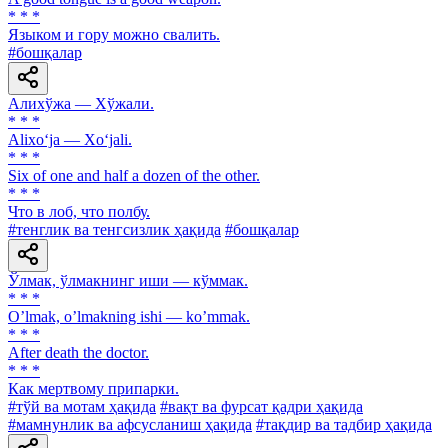
* * *
Языком и гору можно свалить.
#бошқалар
Алихўжа — Хўжали.
* * *
Alixo‘ja — Xo‘jali.
* * *
Six of one and half a dozen of the other.
* * *
Что в лоб, что полбу.
#тенглик ва тенгсизлик ҳақида
#бошқалар
Ўлмак, ўлмакнинг иши — кўммак.
* * *
Oʼlmak, oʼlmakning ishi — koʼmmak.
* * *
After death the doctor.
* * *
Как мертвому припарки.
#тўй ва мотам ҳақида
#вақт ва фурсат қадри ҳақида
#мамнунлик ва афсусланиш ҳақида
#тақдир ва тадбир ҳақида