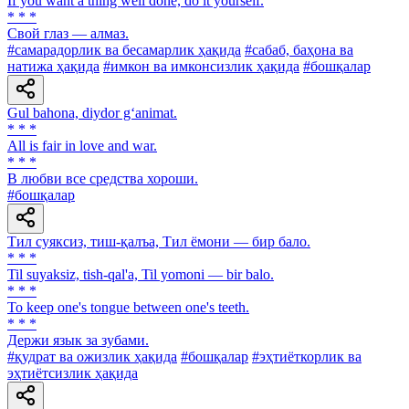
If you want a thing well done, do it yourself.
* * *
Свой глаз — алмаз.
#самарадорлик ва бесамарлик ҳақида
#сабаб, баҳона ва
натижа ҳақида
#имкон ва имконсизлик ҳақида
#бошқалар
Gul bahona, diydor g‘animat.
* * *
All is fair in love and war.
* * *
В любви все средства хороши.
#бошқалар
Тил суяксиз, тиш-қалъа, Тил ёмони — бир бало.
* * *
Til suyaksiz, tish-qal'a, Til yomoni — bir balo.
* * *
To keep one's tongue between one's teeth.
* * *
Держи язык за зубами.
#қудрат ва ожизлик ҳақида
#бошқалар
#эҳтиёткорлик ва
эҳтиётсизлик ҳақида