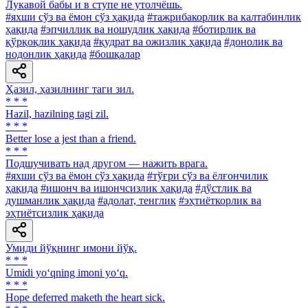
Лукавой бабы и в ступе не утолчёшь.
#яхши сўз ва ёмон сўз ҳақида
#тажрибакорлик ва калтабинлик
ҳақида
#эпчиллик ва ношудлик ҳақида
#ботирлик ва
қўрқоқлик ҳақида
#қудрат ва ожизлик ҳақида
#донолик ва
нодонлик ҳақида
#бошқалар
Ҳазил, ҳазилнинг таги зил.
* * *
Hazil, hazilning tagi zil.
* * *
Better lose a jest than a friend.
* * *
Подшучивать над другом — нажить врага.
#яхши сўз ва ёмон сўз ҳақида
#тўғри сўз ва ёлғончилик
ҳақида
#ишонч ва ишончсизлик ҳақида
#дўстлик ва
душманлик ҳақида
#адолат, тенглик
#эҳтиёткорлик ва
эҳтиётсизлик ҳақида
Умиди йўқнинг имони йўқ.
* * *
Umidi yo‘qning imoni yo‘q.
* * *
Hope deferred maketh the heart sick.