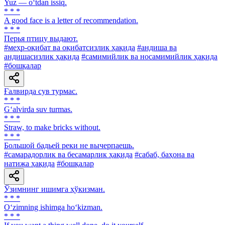
Yuz — o‘tdan issiq.
* * *
A good face is a letter of recommendation.
* * *
Перья птицу выдают.
#меҳр-оқибат ва оқибатсизлик ҳақида
#андиша ва
андишасизлик ҳақида
#самимийлик ва носамимийлик ҳақида
#бошқалар
Ғалвирда сув турмас.
* * *
G‘alvirda suv turmas.
* * *
Straw, tо make bricks without.
* * *
Большой бадьей реки не вычерпаешь.
#самарадорлик ва бесамарлик ҳақида
#сабаб, баҳона ва
натижа ҳақида
#бошқалар
Ўзимнинг ишимга ҳўкизман.
* * *
O‘zimning ishimga ho‘kizman.
* * *