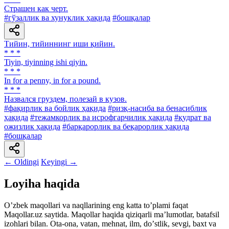
Страшен как черт.
#гўзаллик ва хунуклик ҳақида
#бошқалар
Тийин, тийиннинг иши қийин.
* * *
Tiyin, tiyinning ishi qiyin.
* * *
In for a penny, in for a pound.
* * *
Назвался груздем, полезай в кузов.
#фақирлик ва бойлик ҳақида
#ризқ-насиба ва бенасиблик
ҳақида
#тежамкорлик ва исрофгарчилик ҳақида
#қудрат ва
ожизлик ҳақида
#барқарорлик ва беқарорлик ҳақида
#бошқалар
← Oldingi
Keyingi →
Loyiha haqida
Oʼzbek maqollari va naqllarining eng katta toʼplami faqat
Maqollar.uz saytida. Maqollar haqida qiziqarli maʼlumotlar, batafsil
izohlari bilan. Ota-ona, vatan, mehnat, ilm, doʼstlik, sevgi, baxt va