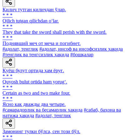
Қилич тутган қиличдан ўлар.
* * *
Qilich tutgan qilichdan o‘lar.
* * *
They that take the sword shall perish with the sword.
* * *
Поднявший меч от меча и погибнет.
#адолат, тенглик
#адолат, инсоф ва инсофсизлик ҳақида
#тенглик ва тенгсизлик ҳақида
#бошқалар
Қуёш булут ортида ҳам ёруғ.
* * *
Quyosh bulut ortida ham yorug‘.
* * *
Certain as two and two make four.
* * *
Ясно как дважды два четыре.
#самарадорлик ва бесамарлик ҳақида
#сабаб, баҳона ва
натижа ҳақида
#адолат, тенглик
Замонинг тулки бўлса, сен този бўл.
* * *