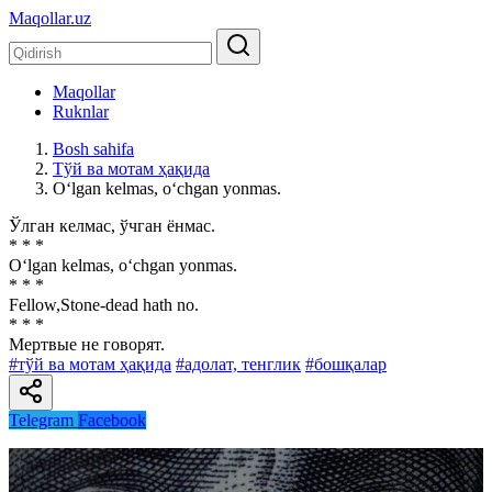
Maqollar.uz
Maqollar
Ruknlar
Bosh sahifa
Тўй ва мотам ҳақида
O‘lgan kelmas, o‘chgan yonmas.
Ўлган келмас, ўчган ёнмас.
* * *
O‘lgan kelmas, o‘chgan yonmas.
* * *
Fellow,Stone-dead hath no.
* * *
Мертвые не говорят.
#тўй ва мотам ҳақида
#адолат, тенглик
#бошқалар
Telegram
Facebook