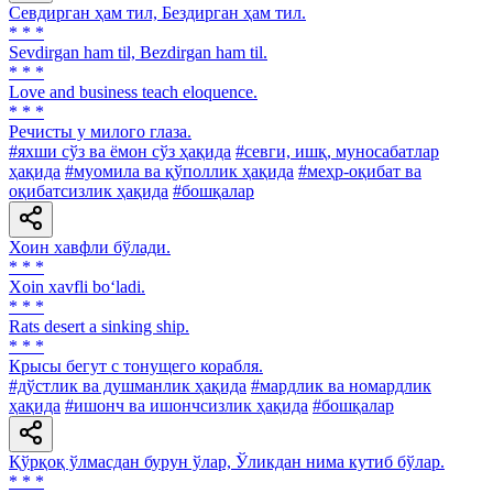
Севдирган ҳам тил, Бездирган ҳам тил.
* * *
Sevdirgan ham til, Bezdirgan ham til.
* * *
Love and business teach eloquence.
* * *
Речисты у милого глаза.
#яхши сўз ва ёмон сўз ҳақида
#севги, ишқ, муносабатлар
ҳақида
#муомила ва қўполлик ҳақида
#меҳр-оқибат ва
оқибатсизлик ҳақида
#бошқалар
Хоин хавфли бўлади.
* * *
Xoin xavfli bo‘ladi.
* * *
Rats desert a sinking ship.
* * *
Крысы бегут с тонущего корабля.
#дўстлик ва душманлик ҳақида
#мардлик ва номардлик
ҳақида
#ишонч ва ишончсизлик ҳақида
#бошқалар
Қўрқоқ ўлмасдан бурун ўлар, Ўликдан нима кутиб бўлар.
* * *