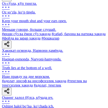
Оз сўзла, кўп тингла.
* * *
Oz so‘zla, ko‘p tingla.
* * *
Keep your mouth shut and your ears open.
* * *
Меньше говори, больше слушай.
#яхши сўз ва ёмон сўз ҳақида
#сабаб, баҳона ва натижа ҳақида
#фойда ва зарар ҳақида
#бошқалар
Ҳақиқат-осмонда, Нарвони-ҳамёнда.
* * *
Haqiqat-osmonda, Narvoni-hamyonda.
* * *
Truth lies at the bottom of a well.
* * *
Ищи правду на дне морском.
#адолат, инсоф ва инсофсизлик ҳақида
#тенглик ва
тенгсизлик ҳақида
#адолат, тенглик
Ошинг ҳалол бўлса, кўчада ич.
* * *
Oshing halol bo‘lsa, ko‘chada ich.