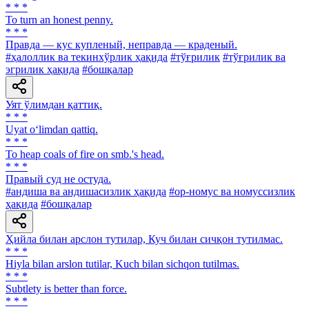
* * *
To turn an honest penny.
* * *
Правда — кус купленый, неправда — краденый.
#ҳалоллик ва текинхўрлик ҳақида
#тўғрилик
#тўғрилик ва
эгрилик ҳақида
#бошқалар
Уят ўлимдан қаттиқ.
* * *
Uyat o‘limdan qattiq.
* * *
To heap coals of fire on smb.'s head.
* * *
Правый суд не остуда.
#андиша ва андишасизлик ҳақида
#ор-номус ва номуссизлик
ҳақида
#бошқалар
Ҳийла билан арслон тутилар, Куч билан сичқон тутилмас.
* * *
Hiyla bilan arslon tutilar, Kuch bilan sichqon tutilmas.
* * *
Subtlety is better than force.
* * *