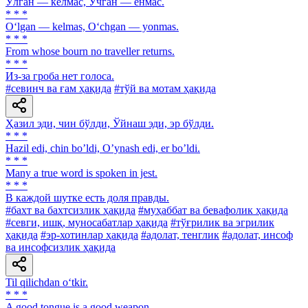
Ўлган — келмас, Ўчган — ёнмас.
* * *
O‘lgan — kelmas, O‘chgan — yonmas.
* * *
From whose bourn no traveller returns.
* * *
Из-за гроба нет голоса.
#севинч ва ғам ҳақида
#тўй ва мотам ҳақида
Ҳазил эди, чин бўлди, Ўйнаш эди, эр бўлди.
* * *
Hazil edi, chin boʼldi, Oʼynash edi, er boʼldi.
* * *
Many a true word is spoken in jest.
* * *
В каждой шутке есть доля правды.
#бахт ва бахтсизлик ҳақида
#муҳаббат ва бевафолик ҳақида
#севги, ишқ, муносабатлар ҳақида
#тўғрилик ва эгрилик
ҳақида
#эр-хотинлар ҳақида
#адолат, тенглик
#адолат, инсоф
ва инсофсизлик ҳақида
Til qilichdan o‘tkir.
* * *
A good tongue is a good weapon.