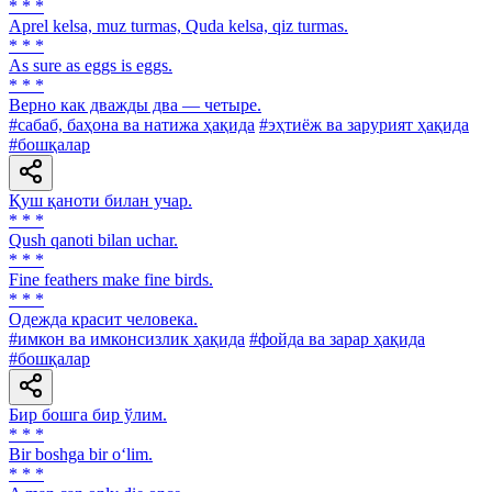
* * *
Aprel kelsa, muz turmas, Quda kelsa, qiz turmas.
* * *
As sure as eggs is eggs.
* * *
Верно как дважды два — четыре.
#сабаб, баҳона ва натижа ҳақида
#эҳтиёж ва зарурият ҳақида
#бошқалар
Қуш қаноти билан учар.
* * *
Qush qanoti bilan uchar.
* * *
Fine feathers make fine birds.
* * *
Одежда красит человека.
#имкон ва имконсизлик ҳақида
#фойда ва зарар ҳақида
#бошқалар
Бир бошга бир ўлим.
* * *
Bir boshga bir o‘lim.
* * *