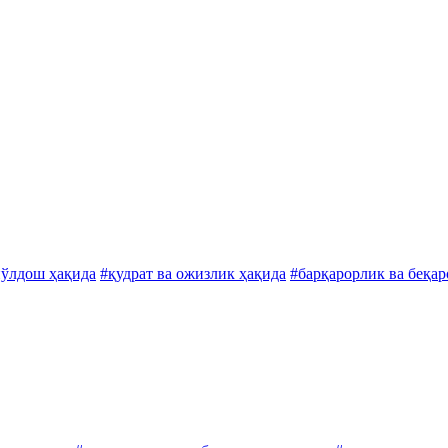
йўлдош ҳақида
#қудрат ва ожизлик ҳақида
#барқарорлик ва беқар