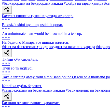
#барқарорлик ва беқарорлик ҳақида
#фойда ва зарар ҳақида
#са
Бахтсиз кишини туянинг устида ит қопар.
* * *
Baxtsiz kishini tuyaning ustida it qopar.
* * *
An unfortunate man would be drowned in a teacup.
* * *
На бедного Макара все шишки валятся.
#бахт ва бахтсизлик ҳақида
#қудрат ва ожизлик ҳақида
#барқар
Тийин сўм сақлайди.
* * *
Tiyin so‘m saqlaydi.
* * *
Take a farthing away from a thousand pounds,it will be a thousand po
* * *
Копейка рубль бережет.
#самарадорлик ва бесамарлик ҳақида
#барқарорлик ва беқарор
Бахшиш отнинг тишига қаралмас.
* * *