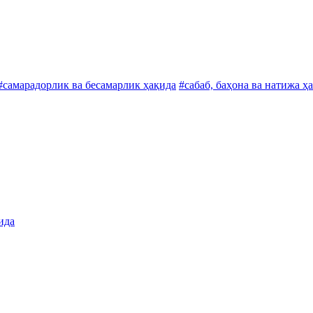
#самарадорлик ва бесамарлик ҳақида
#сабаб, баҳона ва натижа ҳ
ида