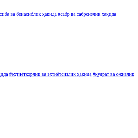
сиба ва бенасиблик ҳақида
#сабр ва сабрсизлик ҳақида
қида
#эҳтиёткорлик ва эҳтиётсизлик ҳақида
#қудрат ва ожизлик