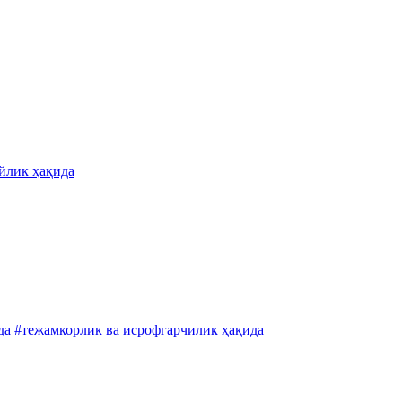
йлик ҳақида
да
#тежамкорлик ва исрофгарчилик ҳақида