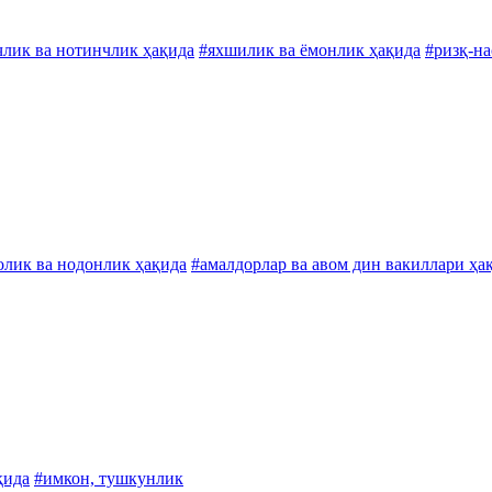
члик ва нотинчлик ҳақида
#яхшилик ва ёмонлик ҳақида
#ризқ-на
олик ва нодонлик ҳақида
#амалдорлар ва авом дин вакиллари ҳа
қида
#имкон, тушкунлик