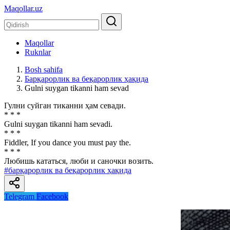
Maqollar.uz
Maqollar
Ruknlar
Bosh sahifa
Барқарорлик ва беқарорлик ҳақида
Gulni suygan tikanni ham sevad
Гулни суйган тиканни ҳам севади.
* * *
Gulni suygan tikanni ham sevadi.
* * *
Fiddler, If you dance you must pay the.
* * *
Любишь кататься, люби и саночки возить.
#барқарорлик ва беқарорлик ҳақида
Telegram
Facebook