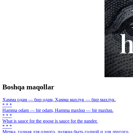
Boshqa maqollar
Ҳамма одам — бир одам, Ҳамма махлуқ — бир махлуқ.
* * *
Hamma odam — bir odam, Hamma maxluq — bir maxluq.
* * *
What is sauce for the goose is sauce for the gander.
* * *
Мерка, годная для одного, должна быть годной и для другого.