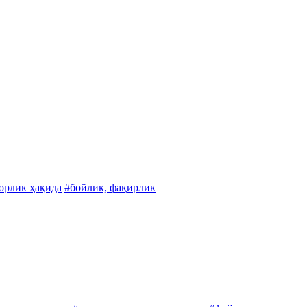
орлик ҳақида
#бойлик, фақирлик