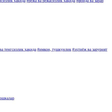
нсизлик ҳақида
#режа ва режасизлик ҳақида
#фойда ва зарар
ва тенгсизлик ҳақида
#имкон, тушкунлик
#эҳтиёж ва зарурият
ошқалар