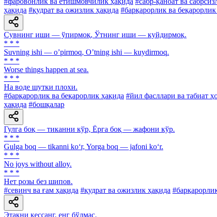
#фаровонлик ва етишмовчилик ҳақида
#сабр-қаноат ва сабрсиз
ҳақида
#қудрат ва ожизлик ҳақида
#барқарорлик ва беқарорлик
Сувнинг иши — ўпирмоқ, Ўтнинг иши — куйдирмоқ.
* * *
Suvning ishi — oʼpirmoq, Oʼtning ishi — kuydirmoq.
* * *
Worse things happen at sea.
* * *
Ha воде шутки плохи.
#барқарорлик ва беқарорлик ҳақида
#йил фасллари ва табиат ҳ
ҳақида
#бошқалар
Гулга боқ — тиканни кўр, Ёрга боқ — жафони кўр.
* * *
Gulga boq — tikanni ko‘r, Yorga boq — jafoni ko‘r.
* * *
No joys without alloy.
* * *
Нет розы без шипов.
#севинч ва ғам ҳақида
#қудрат ва ожизлик ҳақида
#барқарорлик
Этакни кессанг, енг бўлмас.