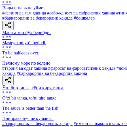
* * *
Воды и царь не уймет.
#севинч ва ғам ҳақида
#сабр-қаноат ва сабрсизлик ҳақида
#тин
#барқарорлик ва беқарорлик ҳақида
#бошқалар
Мастга хон йўл берибди.
* * *
Mastga xon yo‘l beribdi.
* * *
To be half-seas over.
* * *
Пьяному море по колено.
#тарбия ва одат ҳақида
#фаросат ва фаросатсизлик ҳақида
#дон
ҳақида
#барқарорлик ва беқарорлик ҳақида
Ўзи бир танга, тўни қирқ танга.
* * *
O‘zi bir tanga, to‘ni qirq tanga.
* * *
The sauce is better than the fish.
* * *
Приправа лучше кушанья.
#барқарорлик ва беқарорлик ҳақида
#имкон ва имконсизлик ҳа