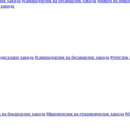
лик ҳақида
#самарадорлик ва бесамарлик ҳақида
#имкон ва имко
 ҳақида
одисалари ҳақида
#самарадорлик ва бесамарлик ҳақида
#тенглик 
 ва беқарорлик ҳақида
#фаровонлик ва етишмовчилик ҳақида
#б