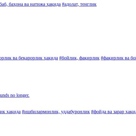
баб, баҳона ва натижа ҳақида
#адолат, тенглик
орлик ва беқарорлик ҳақида
#бойлик, фақирлик
#фақирлик ва бо
unds no longer.
лик ҳақида
#ишбилармонлик, уддабуронлик
#фойда ва зарар ҳақи