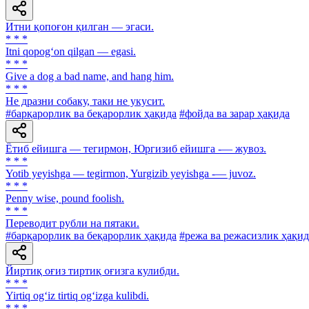
Итни қопоғон қилган — эгаси.
* * *
Itni qopog‘on qilgan — egasi.
* * *
Give a dog a bad name, and hang him.
* * *
He дразни собаку, таки не укусит.
#барқарорлик ва беқарорлик ҳақида
#фойда ва зарар ҳақида
Ётиб ейишга — тегирмон, Юргизиб ейишга -— жувоз.
* * *
Yotib yeyishga — tegirmon, Yurgizib yeyishga -— juvoz.
* * *
Penny wise, pound foolish.
* * *
Переводит рубли на пятаки.
#барқарорлик ва беқарорлик ҳақида
#режа ва режасизлик ҳақид
Йиртиқ оғиз тиртиқ оғизга кулибди.
* * *
Yirtiq og‘iz tirtiq og‘izga kulibdi.
* * *