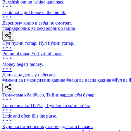
Baxshish otning tishiga qaralmas.
* * *
Look not a gift horse in the mouth.
* * *
Дареному коню в зубы не смотрят.
#барқарорлик ва беқарорлик ҳақида
Пул пулни топар, Йўл йўлни топар.
* * *
Pul pulni topar, Yo‘l yo‘lni topar.
* * *
Money begets money.
* * *
Деньга на деньгу набегает.
#имкон ва имконсизлик ҳақида
#нақд ва насия ҳақида
#йўл ва 
Тома-тома кўл бўлар, Тийинлардан сўм бўлар.
* * *
Toma-toma ko‘l bo‘lar, Tiyinlardan so‘m bo‘lar.
* * *
Little and often fills the purse.
* * *
Курочка по зернышку клюет, да сыта бывает.