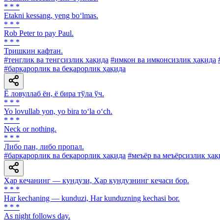
* * *
Etakni kessang, yeng bo‘lmas.
* * *
Rob Peter to pay Paul.
* * *
Тришкин кафтан.
#тенглик ва тенгсизлик ҳақида
#имкон ва имконсизлик ҳақида
#барқарорлик ва беқарорлик ҳақида
Ё ловуллаб ён, ё бира тўла ўч.
* * *
Yo lovullab yon, yo bira to‘la o‘ch.
* * *
Neck or nothing.
* * *
Либо пан, либо пропал.
#барқарорлик ва беқарорлик ҳақида
#меъёр ва меъёрсизлик ҳақ
Ҳар кечанинг — кундузи, Ҳар кундузнинг кечаси бор.
* * *
Har kechaning — kunduzi, Har kunduzning kechasi bor.
* * *
As night follows day.