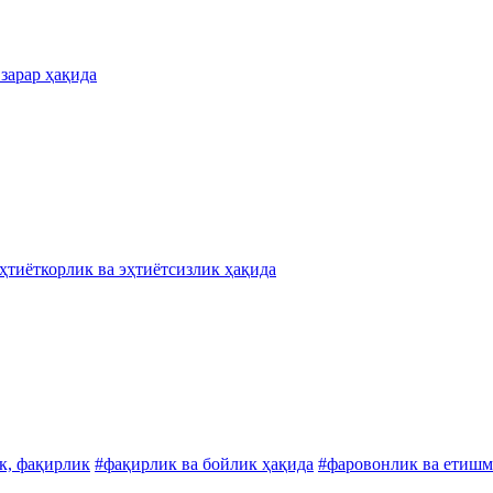
 зарар ҳақида
ҳтиёткорлик ва эҳтиётсизлик ҳақида
к, фақирлик
#фақирлик ва бойлик ҳақида
#фаровонлик ва етишм