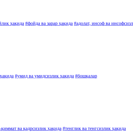
йлик ҳақида
#фойда ва зарар ҳақида
#адолат, инсоф ва инсофсиз
ҳақида
#умид ва умидсизлик ҳақида
#бошқалар
-қиммат ва қадрсизлик ҳақида
#тенглик ва тенгсизлик ҳақида