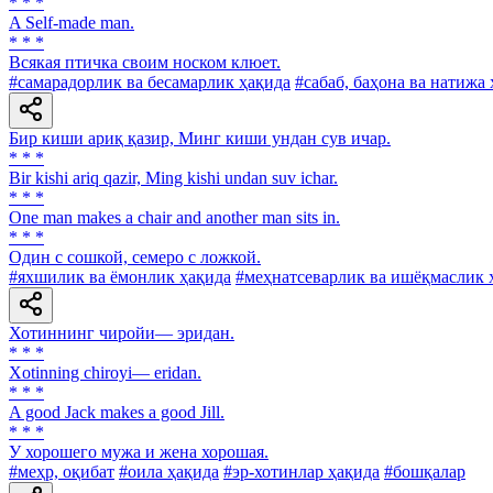
* * *
A Self-made man.
* * *
Всякая птичка своим носком клюет.
#самарадорлик ва бесамарлик ҳақида
#сабаб, баҳона ва натижа
Бир киши ариқ қазир, Минг киши ундан сув ичар.
* * *
Bir kishi ariq qazir, Ming kishi undan suv ichar.
* * *
One man makes a chair and another man sits in.
* * *
Один с сошкой, семеро с ложкой.
#яхшилик ва ёмонлик ҳақида
#меҳнатсеварлик ва ишёқмаслик 
Хотиннинг чиройи— эридан.
* * *
Xotinning chiroyi— eridan.
* * *
A good Jack makes a good Jill.
* * *
У хорошего мужа и жена хорошая.
#меҳр, оқибат
#оила ҳақида
#эр-хотинлар ҳақида
#бошқалар