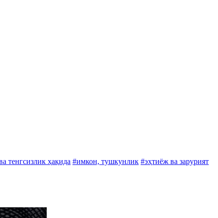
ва тенгсизлик ҳақида
#имкон, тушкунлик
#эҳтиёж ва зарурият