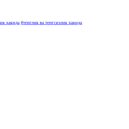
лик ҳақида
#тенглик ва тенгсизлик ҳақида