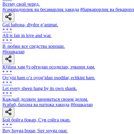
Всему свой черед.
#самарадорлик ва бесамарлик ҳақида
#барқарорлик ва беқарор
Gul bahona, diydor g‘animat.
* * *
All is fair in love and war.
* * *
В любви все средства хороши.
#бошқалар
Қўйни ҳам ўз оёғидан осодилар, эчкини ҳам.
* * *
Qo‘yni ham o‘z oyog‘idan osodilar, echkini ham.
* * *
Let every sheep hang by its own shank.
* * *
Каждый должен заниматься своим делом.
#сабаб, баҳона ва натижа ҳақида
#бошқалар
Бой бойга боқар, Сув сойга оқар.
* * *
Boy boyga boqar, Suv soyga oqar.