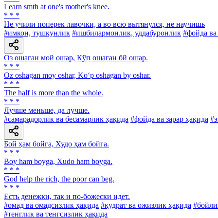
Learn smth at one's mother's knee.
* * *
Не учили поперек лавочки, а во всю вытянулся, не научишь
#имкон, тушкунлик
#ишбилармонлик, уддабуронлик
#фойда ва
Оз ошаган мой ошар, Кўп ошаган бй ошар.
* * *
Oz oshagan moy oshar, Ko‘p oshagan by oshar.
* * *
The half is more than the whole.
* * *
Лучше меньше, да лучше.
#самарадорлик ва бесамарлик ҳақида
#фойда ва зарар ҳақида
#э
Бой ҳам бойга, Худо ҳам бойга.
* * *
Boy ham boyga, Xudo ham boyga.
* * *
God help the rich, the poor can beg.
* * *
Есть денежки, так и по-божески идет.
#омад ва омадсизлик ҳақида
#қудрат ва ожизлик ҳақида
#бойли
#тенглик ва тенгсизлик ҳақида