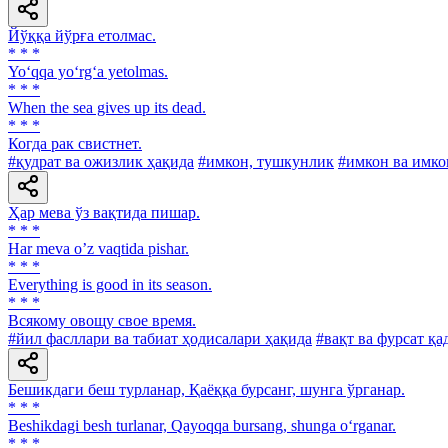
Йўққа йўрға етолмас.
* * *
Yo‘qqa yo‘rg‘a yetolmas.
* * *
When the sea gives up its dead.
* * *
Когда рак свистнет.
#қудрат ва ожизлик ҳақида
#имкон, тушкунлик
#имкон ва имко
Ҳар мева ўз вақтида пишар.
* * *
Har meva oʼz vaqtida pishar.
* * *
Everything is good in its season.
* * *
Всякому овощу свое время.
#йил фасллари ва табиат ҳодисалари ҳақида
#вақт ва фурсат қа
Бешикдаги беш турланар, Қаёққа бурсанг, шунга ўрганар.
* * *
Beshikdagi besh turlanar, Qayoqqa bursang, shunga o‘rganar.
* * *