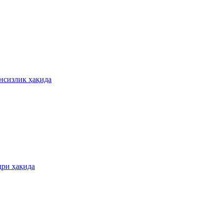
нсизлик ҳақида
дри ҳақида