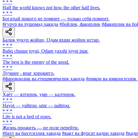
* * *
Half the world knows not how the other half lives.
* * *
Богатый никого не помнит — только себя помнит.
#ғурур ва хушомад ҳақида
#бойлик, фақирлик
#фақирлик ва бо
Балиқ чуқур жойни, Одам яхши жойни истар.
* * *
Baliq chuqur joyni, Odam yaxshi joyni istar.
* * *
The best is the enemy of the good.
* * *
Лучшее - враг хорошего.
#фаровонлик ва етишмовчилик ҳақида
#имкон ва имконсизлик 
Ҳаёт — ялтироқ, умр — қалтироқ.
* * *
Hayot — yaltiroq, umr — qaltiroq.
* * *
Life is not a bed of roses.
* * *
Жизнь прожить — не поле перейти.
#бахт ва бахтсизлик ҳақида
#вақт ва фурсат қадри ҳақида
#қадр