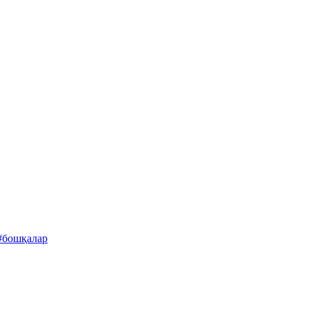
#бошқалар