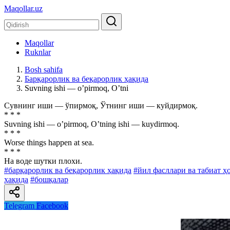
Maqollar.uz
Maqollar
Ruknlar
Bosh sahifa
Барқарорлик ва беқарорлик ҳақида
Suvning ishi — oʼpirmoq, Oʼtni
Сувнинг иши — ўпирмоқ, Ўтнинг иши — куйдирмоқ.
* * *
Suvning ishi — oʼpirmoq, Oʼtning ishi — kuydirmoq.
* * *
Worse things happen at sea.
* * *
Ha воде шутки плохи.
#барқарорлик ва беқарорлик ҳақида
#йил фасллари ва табиат ҳ
ҳақида
#бошқалар
Telegram
Facebook