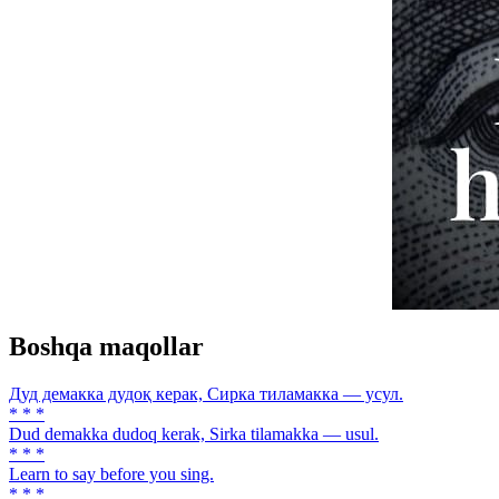
Boshqa maqollar
Дуд демакка дудоқ керак, Сирка тиламакка — усул.
* * *
Dud demakka dudoq kerak, Sirka tilamakka — usul.
* * *
Learn to say before you sing.
* * *