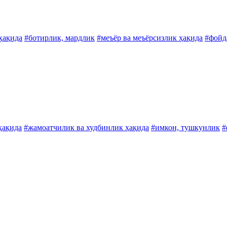
 ҳақида
#ботирлик, мардлик
#меъёр ва меъёрсизлик ҳақида
#фойда
ҳақида
#жамоатчилик ва худбинлик ҳақида
#имкон, тушкунлик
#