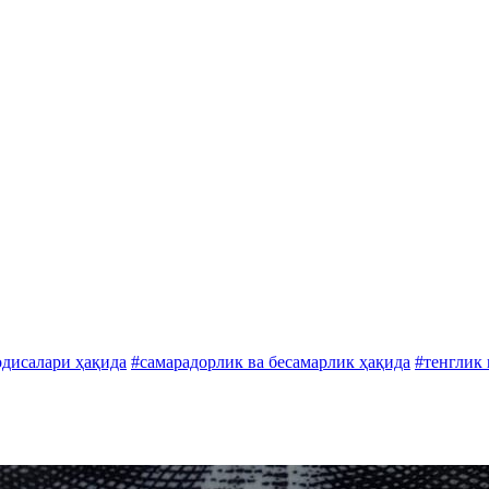
одисалари ҳақида
#самарадорлик ва бесамарлик ҳақида
#тенглик 