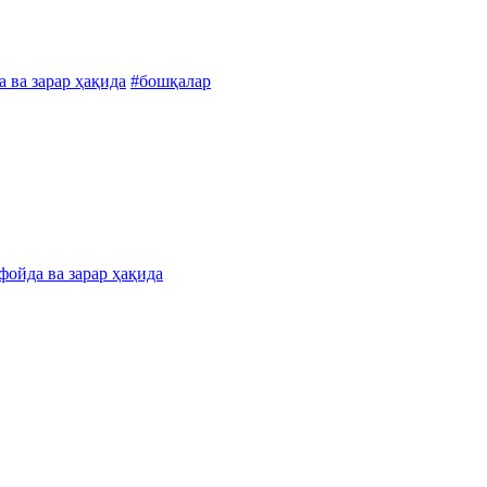
 ва зарар ҳақида
#бошқалар
фойда ва зарар ҳақида