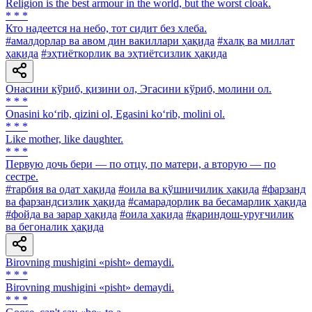
Religion is the best armour in the world, but the worst cloak.
* * *
Кто надеется на небо, тот сидит без хлеба.
#амалдорлар ва авом дин вакиллари ҳақида
#халқ ва миллат
ҳақида
#эҳтиёткорлик ва эҳтиётсизлик ҳақида
Онасини кўриб, қизини ол, Эгасини кўриб, молини ол.
* * *
Onasini ko‘rib, qizini ol, Egasini ko‘rib, molini ol.
* * *
Like mother, like daughter.
* * *
Первую дочь бери — по отцу, по матери, а вторую — по
сестре.
#тарбия ва одат ҳақида
#оила ва қўшничилик ҳақида
#фарзанд
ва фарзандсизлик ҳақида
#самарадорлик ва бесамарлик ҳақида
#фойда ва зарар ҳақида
#оила ҳақида
#қариндош-уруғчилик
ва бегоналик ҳақида
Birovning mushigini «pisht» demaydi.
* * *
Birovning mushigini «pisht» demaydi.
* * *