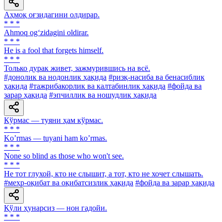
Аҳмоқ оғзидагини олдирар.
* * *
Ahmoq og‘zidagini oldirar.
* * *
He is a fool that forgets himself.
* * *
Только дурак живет, зажмурившись на всё.
#донолик ва нодонлик ҳақида
#ризқ-насиба ва бенасиблик
ҳақида
#тажрибакорлик ва калтабинлик ҳақида
#фойда ва
зарар ҳақида
#эпчиллик ва ношудлик ҳақида
Кўрмас — туяни ҳам кўрмас.
* * *
Koʼrmas — tuyani ham koʼrmas.
* * *
None so blind as those who won't see.
* * *
He тот глухой, кто не слышит, а тот, кто не хочет слышать.
#меҳр-оқибат ва оқибатсизлик ҳақида
#фойда ва зарар ҳақида
Қўли ҳунарсиз — нон гадойи.
* * *