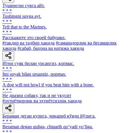
Тушингни сувга айт.
* * *
Tushingni suvga ayt.
* * *
Tell that to the Marines.
* * *
Расскажите это своей бабушке.
#тақдир ва тадбир ҳақида
#самарадорлик ва бесамарлик
ҳақида
#сабаб, баҳона ва натижа ҳақида
Итни суяк билан урсангиз, қопмас.
* * *
Itni suyak bilan ursangiz, qopmas.
* * *
A dog will not howl if you beat him with a bone.
* * *
He дразни собаку, так и не укусит
#эҳтиёткорлик ва эҳтиётсизлик ҳақида
Бераман деган қулига, чиқариб қўяди йўлига.
* * *
Beraman degan quliga, chiqarib qo‘yadi yo‘liga.
* * *