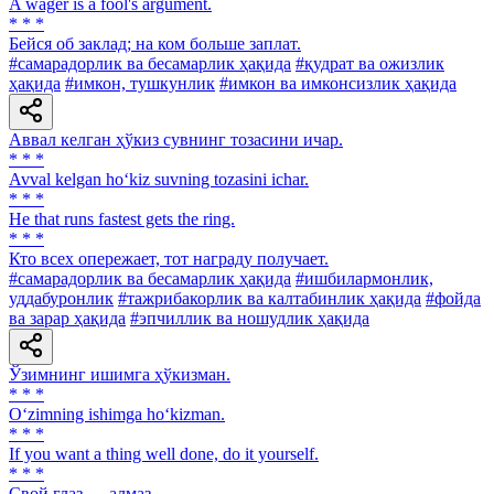
A wager is a fool's argument.
* * *
Бейся об заклад; на ком больше заплат.
#самарадорлик ва бесамарлик ҳақида
#қудрат ва ожизлик
ҳақида
#имкон, тушкунлик
#имкон ва имконсизлик ҳақида
Аввал келган ҳўкиз сувнинг тозасини ичар.
* * *
Avval kelgan ho‘kiz suvning tozasini ichar.
* * *
Не that runs fastest gets the ring.
* * *
Кто всех опережает, тот награду получает.
#самарадорлик ва бесамарлик ҳақида
#ишбилармонлик,
уддабуронлик
#тажрибакорлик ва калтабинлик ҳақида
#фойда
ва зарар ҳақида
#эпчиллик ва ношудлик ҳақида
Ўзимнинг ишимга ҳўкизман.
* * *
O‘zimning ishimga ho‘kizman.
* * *
If you want a thing well done, do it yourself.
* * *
Свой глаз — алмаз.