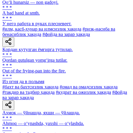
Qo‘li hunarsiz — non gadoyi.
* * *
A bad hand at smth.
* * *
У него работа в руках плесневеет.
#илм, касб-ҳунар ва илмсизлик ҳақида
#ризқ-насиба ва
бенасиблик ҳақида
#фойда ва зарар ҳақида
Қордан қутулган ёмғирга тутилар.
* * *
Qordan qutulgan yomg‘irga tutilar.
* * *
Out of the frying-pan into the fire.
* * *
Из огня да в полымя
#бахт ва бахтсизлик ҳақида
#омад ва омадсизлик ҳақида
#тақдир ва тадбир ҳақида
#қудрат ва ожизлик ҳақида
#фойда
ва зарар ҳақида
Аҳмоқ — ўйнашда, яхши — ўйлашда.
* * *
Ahmoq — o‘ynashda, yaxshi — o‘ylashda.
* * *