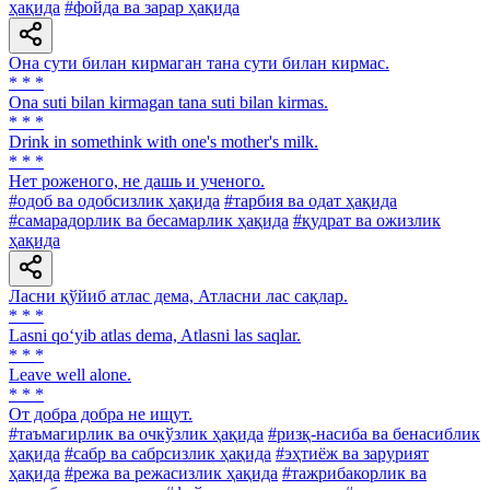
ҳақида
#фойда ва зарар ҳақида
Она сути билан кирмаган тана сути билан кирмас.
* * *
Ona suti bilan kirmagan tana suti bilan kirmas.
* * *
Drink in somethink with one's mother's milk.
* * *
Нет роженого, не дашь и ученого.
#одоб ва одобсизлик ҳақида
#тарбия ва одат ҳақида
#самарадорлик ва бесамарлик ҳақида
#қудрат ва ожизлик
ҳақида
Ласни қўйиб атлас дема, Атласни лас сақлар.
* * *
Lasni qo‘yib atlas dema, Atlasni las saqlar.
* * *
Leave well alone.
* * *
От добра добра не ищут.
#таъмагирлик ва очкўзлик ҳақида
#ризқ-насиба ва бенасиблик
ҳақида
#сабр ва сабрсизлик ҳақида
#эҳтиёж ва зарурият
ҳақида
#режа ва режасизлик ҳақида
#тажрибакорлик ва