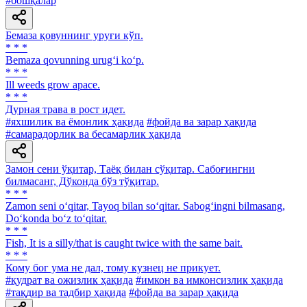
#бошқалар
Бемаза қовуннинг уруғи кўп.
* * *
Bemaza qovunning urug‘i ko‘p.
* * *
Ill weeds grow apace.
* * *
Дурная трава в рост идет.
#яхшилик ва ёмонлик ҳақида
#фойда ва зарар ҳақида
#самарадорлик ва бесамарлик ҳақида
Замон сени ўқитар, Таёқ билан сўқитар. Сабоғингни
билмасанг, Дўконда бўз тўқитар.
* * *
Zamon seni o‘qitar, Tayoq bilan so‘qitar. Sabog‘ingni bilmasang,
Do‘konda bo‘z to‘qitar.
* * *
Fish, It is a silly/that is caught twice with the same bait.
* * *
Кому бог ума не дал, тому кузнец не прикует.
#қудрат ва ожизлик ҳақида
#имкон ва имконсизлик ҳақида
#тақдир ва тадбир ҳақида
#фойда ва зарар ҳақида