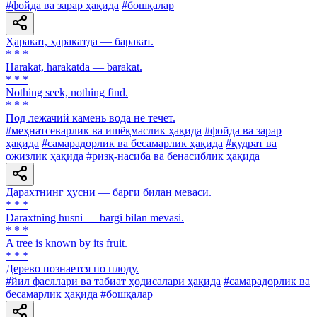
#фойда ва зарар ҳақида
#бошқалар
Ҳаракат, ҳаракатда — баракат.
* * *
Harakat, harakatda — barakat.
* * *
Nothing seek, nothing find.
* * *
Под лежачий камень вода не течет.
#меҳнатсеварлик ва ишёқмаслик ҳақида
#фойда ва зарар
ҳақида
#самарадорлик ва бесамарлик ҳақида
#қудрат ва
ожизлик ҳақида
#ризқ-насиба ва бенасиблик ҳақида
Дарахтнинг ҳусни — барги билан меваси.
* * *
Daraxtning husni — bargi bilan mevasi.
* * *
A tree is known by its fruit.
* * *
Дерево познается по плоду.
#йил фасллари ва табиат ҳодисалари ҳақида
#самарадорлик ва
бесамарлик ҳақида
#бошқалар