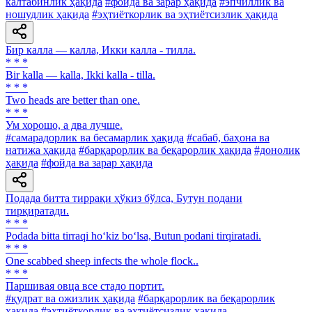
калтабинлик ҳақида
#фойда ва зарар ҳақида
#эпчиллик ва
ношудлик ҳақида
#эҳтиёткорлик ва эҳтиётсизлик ҳақида
Бир калла — калла, Икки калла - тилла.
* * *
Bir kalla — kalla, Ikki kalla - tilla.
* * *
Two heads are better than one.
* * *
Ум хорошо, а два лучше.
#самарадорлик ва бесамарлик ҳақида
#сабаб, баҳона ва
натижа ҳақида
#барқарорлик ва беқарорлик ҳақида
#донолик
ҳақида
#фойда ва зарар ҳақида
Подада битта тиррақи ҳўкиз бўлса, Бутун подани
тирқиратади.
* * *
Podada bitta tirraqi ho‘kiz bo‘lsa, Butun podani tirqiratadi.
* * *
One scabbed sheep infects the whole flock..
* * *
Паршивая овца все стадо портит.
#қудрат ва ожизлик ҳақида
#барқарорлик ва беқарорлик
ҳақида
#эҳтиёткорлик ва эҳтиётсизлик ҳақида