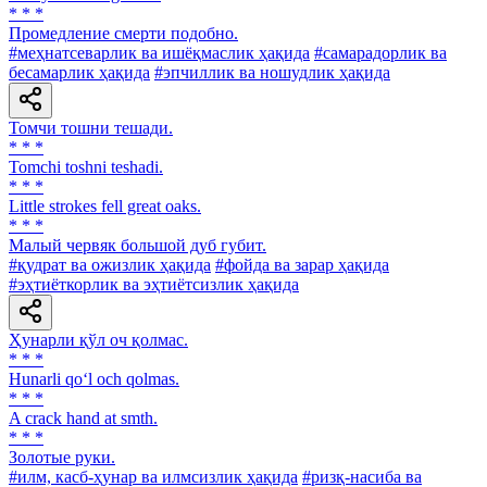
* * *
Промедление смерти подобно.
#меҳнатсеварлик ва ишёқмаслик ҳақида
#самарадорлик ва
бесамарлик ҳақида
#эпчиллик ва ношудлик ҳақида
Томчи тошни тешади.
* * *
Tomchi toshni teshadi.
* * *
Little strokes fell great oaks.
* * *
Малый червяк большой дуб губит.
#қудрат ва ожизлик ҳақида
#фойда ва зарар ҳақида
#эҳтиёткорлик ва эҳтиётсизлик ҳақида
Ҳунарли қўл оч қолмас.
* * *
Hunarli qo‘l och qolmas.
* * *
A crack hand at smth.
* * *
Золотые руки.
#илм, касб-ҳунар ва илмсизлик ҳақида
#ризқ-насиба ва