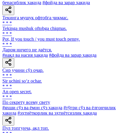
бенасиблик ҳақида
#фойда ва зарар ҳақида
Текинга мушук офтобга чиқмас.
* * *
Tekinga mushuk oftobga chiqmas.
* * *
Pot, If you touch / you must touch penny.
* * *
Даром ничего не даётся.
#нақд ва насия ҳақида
#фойда ва зарар ҳақида
Сир учини сўз очар.
* * *
Sir uchini so‘z ochar.
* * *
An open secret.
* * *
По секрету всему свету
#яхши сўз ва ёмон сўз ҳақида
#тўғри сўз ва ёлғончилик
ҳақида
#эҳтиёткорлик ва эҳтиётсизлик ҳақида
Пул топгунча, ақл топ.