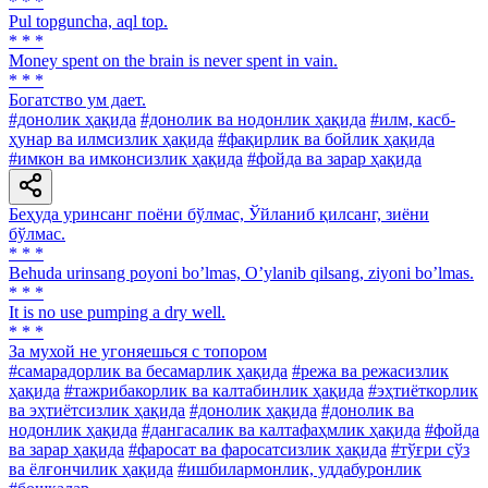
* * *
Pul topguncha, aql top.
* * *
Money spent on the brain is never spent in vain.
* * *
Богатство ум дает.
#донолик ҳақида
#донолик ва нодонлик ҳақида
#илм, касб-
ҳунар ва илмсизлик ҳақида
#фақирлик ва бойлик ҳақида
#имкон ва имконсизлик ҳақида
#фойда ва зарар ҳақида
Беҳуда уринсанг поёни бўлмас, Ўйланиб қилсанг, зиёни
бўлмас.
* * *
Behuda urinsang poyoni boʼlmas, Oʼylanib qilsang, ziyoni boʼlmas.
* * *
It is no use pumping a dry well.
* * *
За мухой не угоняешься с топором
#самарадорлик ва бесамарлик ҳақида
#режа ва режасизлик
ҳақида
#тажрибакорлик ва калтабинлик ҳақида
#эҳтиёткорлик
ва эҳтиётсизлик ҳақида
#донолик ҳақида
#донолик ва
нодонлик ҳақида
#дангасалик ва калтафаҳмлик ҳақида
#фойда
ва зарар ҳақида
#фаросат ва фаросатсизлик ҳақида
#тўғри сўз
ва ёлғончилик ҳақида
#ишбилармонлик, уддабуронлик