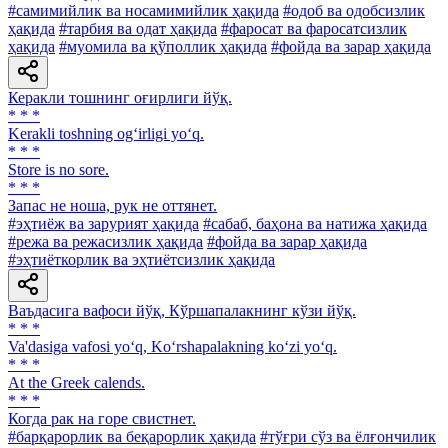
#самимийлик ва носамимийлик ҳақида
#одоб ва одобсизлик
ҳақида
#тарбия ва одат ҳақида
#фаросат ва фаросатсизлик
ҳақида
#муомила ва қўполлик ҳақида
#фойда ва зарар ҳақида
Керакли тошнинг оғирлиги йўқ.
* * *
Kerakli toshning og‘irligi yo‘q.
* * *
Store is no sore.
* * *
Запас не ноша, рук не оттянет.
#эҳтиёж ва зарурият ҳақида
#сабаб, баҳона ва натижа ҳақида
#режа ва режасизлик ҳақида
#фойда ва зарар ҳақида
#эҳтиёткорлик ва эҳтиётсизлик ҳақида
Ваъдасига вафоси йўқ, Кўршапалакнинг кўзи йўқ.
* * *
Va'dasiga vafosi yo‘q, Ko‘rshapalakning ko‘zi yo‘q.
* * *
At the Greek calends.
* * *
Когда рак на горе свистнет.
#барқарорлик ва беқарорлик ҳақида
#тўғри сўз ва ёлғончилик