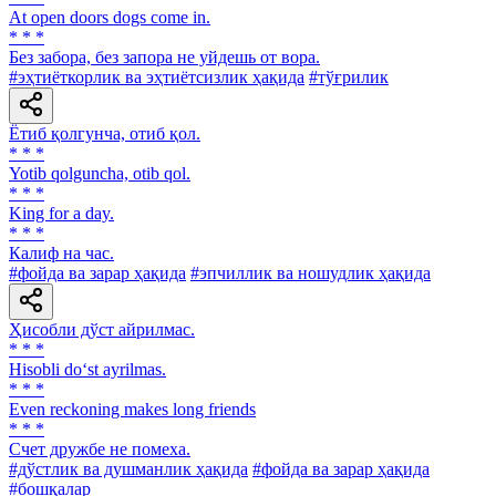
At open doors dogs come in.
* * *
Без забора, без запора не уйдешь от вора.
#эҳтиёткорлик ва эҳтиётсизлик ҳақида
#тўғрилик
Ётиб қолгунча, отиб қол.
* * *
Yotib qolguncha, otib qol.
* * *
King for a day.
* * *
Калиф на час.
#фойда ва зарар ҳақида
#эпчиллик ва ношудлик ҳақида
Ҳисобли дўст айрилмас.
* * *
Hisobli do‘st ayrilmas.
* * *
Even reckoning makes long friends
* * *
Счет дружбе не помеха.
#дўстлик ва душманлик ҳақида
#фойда ва зарар ҳақида
#бошқалар