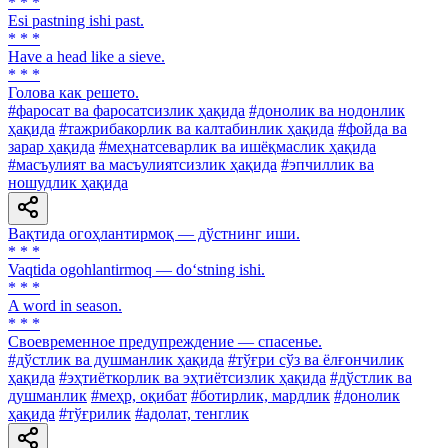
* * *
Esi pastning ishi past.
* * *
Have a head like a sieve.
* * *
Голова как решето.
#фаросат ва фаросатсизлик ҳақида
#донолик ва нодонлик
ҳақида
#тажрибакорлик ва калтабинлик ҳақида
#фойда ва
зарар ҳақида
#меҳнатсеварлик ва ишёқмаслик ҳақида
#масъулият ва масъулиятсизлик ҳақида
#эпчиллик ва
ношудлик ҳақида
Вақтида огоҳлантирмоқ — дўстнинг иши.
* * *
Vaqtida ogohlantirmoq — do‘stning ishi.
* * *
A word in season.
* * *
Своевременное предупреждение — спасенье.
#дўстлик ва душманлик ҳақида
#тўғри сўз ва ёлғончилик
ҳақида
#эҳтиёткорлик ва эҳтиётсизлик ҳақида
#дўстлик ва
душманлик
#меҳр, оқибат
#ботирлик, мардлик
#донолик
ҳақида
#тўғрилик
#адолат, тенглик