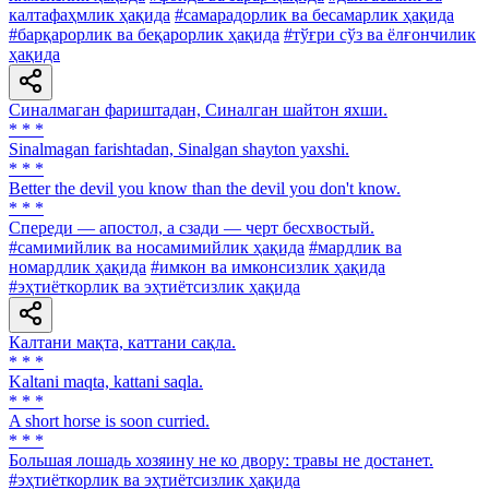
калтафаҳмлик ҳақида
#самарадорлик ва бесамарлик ҳақида
#барқарорлик ва беқарорлик ҳақида
#тўғри сўз ва ёлғончилик
ҳақида
Синалмаган фариштадан, Синалган шайтон яхши.
* * *
Sinalmagan farishtadan, Sinalgan shayton yaxshi.
* * *
Better the devil you know than the devil you don't know.
* * *
Спереди — апостол, а сзади — черт бесхвостый.
#самимийлик ва носамимийлик ҳақида
#мардлик ва
номардлик ҳақида
#имкон ва имконсизлик ҳақида
#эҳтиёткорлик ва эҳтиётсизлик ҳақида
Калтани мақта, каттани сақла.
* * *
Kaltani maqta, kattani saqla.
* * *
A short horse is soon curried.
* * *
Большая лошадь хозяину не ко двору: травы не достанет.
#эҳтиёткорлик ва эҳтиётсизлик ҳақида