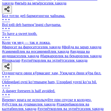
ҳақида
#меъёр ва меъёрсизлик ҳақида
Бол тотли деб бармоғингни чайнама.
* * *
Bol totli deb barmogʼingni chaynama.
* * *
To have a sweet tooth.
* * *
Коли уж мед — так и ложка.
#фаросат ва фаросатсизлик ҳақида
#фойда ва зарар ҳақида
#самимийлик ва носамимийлик ҳақида
#андиша ва
андишасизлик ҳақида
#барқарорлик ва беқарорлик ҳақида
#бошқалар
#эҳтиёткорлик ва эҳтиётсизлик ҳақида
Олдингдаги овни кўрмасанг ҳам, Узоқдаги ёвни кўра бил.
* * *
Oldingdagi ovni ko‘rmasang ham, Uzoqdagi yovni ko‘ra bil.
* * *
A danger foreseen is half avoided.
* * *
Веревку врага не используйте при спуске в колодец.
#дўстлик ва душманлик ҳақида
#тажрибакорлик ва
калтабинлик ҳақида
#эҳтиёткорлик ва эҳтиётсизлик ҳақида