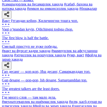
#самарадорлик ва бесамарлик ҳақида
#сабаб, баҳона ва
натижа ҳақида
#имкон ва имконсизлик ҳақида
#бошқалар
Вақт ўтгандан кейин, Қиличингни тошга чоп.
* * *
Vaqt o‘tgandan keyin, Qilichingni toshga chop.
* * *
The first blow is half the battle.
* * *
Смелый приступ не хуже победы.
#вақт ва фурсат қадри ҳақида
#мамнунлик ва афсусланиш
ҳақида
#эпчиллик ва ношудлик ҳақида
#умр, вақт
#фойда ва
зарар ҳақида
Гап десанг — қоп-қоп, Иш десанг, Самарқанддан топ.
* * *
Gap desang — qop-qop, Ish desang, Samarqanddan top.
* * *
The greatest talkers are the least doers.
* * *
Где много слов — там мало дела.
#меҳнатсеварлик ва ишёқмаслик ҳақида
#илм, касб-ҳунар ва
илмсизлик ҳақида
#фойда ва зарар ҳақида
#дангасалик ва