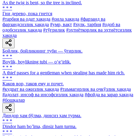
As the twig is bent, so the tree is inclined.
* * *
Гни дерево, пока гнется
#тарбия ва одат ҳақида
#оила ҳақида
#фарзанд ва
фарзандсизлик ҳақида
#умр, вақт
#хулқ, тарбия
#одоб ва
одобсизлик ҳақида
#тўғрилик
#эҳтиёткорлик ва эҳтиётсизлик
ҳақида
Бойлик, бойликнинг туби — ўғирлик.
* * *
Boylik, boylikning tubi — o‘g‘irlik.
* * *
A thief passes for a gentleman when stealing has made him rich.
* * *
Каков вор, таков ему и почет.
#қудрат ва ожизлик ҳақида
#таъмагирлик ва очкўзлик ҳақида
#адолат, инсоф ва инсофсизлик ҳақида
#фойда ва зарар ҳақида
#бошқалар
Диндор ҳам бўлма, динсиз ҳам турма.
* * *
Dindor ham boʼlma, dinsiz ham turma.
* * *