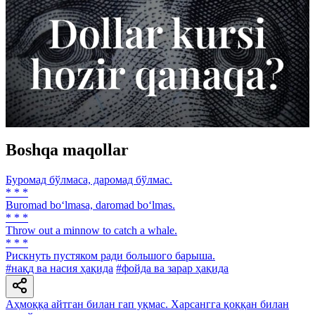
Boshqa maqollar
Буромад бўлмаса, даромад бўлмас.
* * *
Buromad bo‘lmasa, daromad bo‘lmas.
* * *
Throw out a minnow to catch a whale.
* * *
Рискнуть пустяком ради большого барыша.
#нақд ва насия ҳақида
#фойда ва зарар ҳақида
Аҳмоққа айтган билан гап уқмас. Харсангга қоққан билан