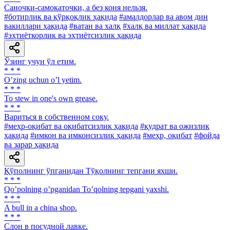
Саночки-самокаточки, а без коня нельзя.
#ботирлик ва қўрқоқлик ҳақида
#амалдорлар ва авом дин
вакиллари ҳақида
#ватан ва халқ
#халқ ва миллат ҳақида
#эҳтиёткорлик ва эҳтиётсизлик ҳақида
Ўзинг учун ўл етим.
* * *
Oʼzing uchun oʼl yetim.
* * *
To stew in one's own grease.
* * *
Вариться в собственном соку.
#меҳр-оқибат ва оқибатсизлик ҳақида
#қудрат ва ожизлик
ҳақида
#имкон ва имконсизлик ҳақида
#меҳр, оқибат
#фойда
ва зарар ҳақида
Қўполнинг ўпганидан Тўқолнинг тепгани яхши.
* * *
Qoʼpolning oʼpganidan Toʼqolning tepgani yaxshi.
* * *
A bull in a china shop.
* * *
Слон в посудной лавке.