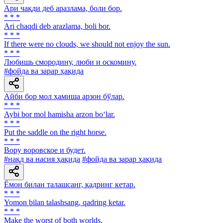
Ари чақди деб аразлама, боли бор.
* * *
Аri chaqdi deb arazlama, boli bor.
* * *
If there were no clouds, we should not enjoy the sun.
* * *
Любишь смородину, люби и оскомину.
#фойда ва зарар ҳақида
Айби бор мол ҳамиша арзон бўлар.
* * *
Aybi bor mol hamisha arzon bo‘lar.
* * *
Put the saddle on the right horse.
* * *
Вору воровское и будет.
#нақд ва насия ҳақида
#фойда ва зарар ҳақида
Ёмон билан талашсанг, қадринг кетар.
* * *
Yomon bilan talashsang, qadring ketar.
* * *
Make the worst of both worlds.