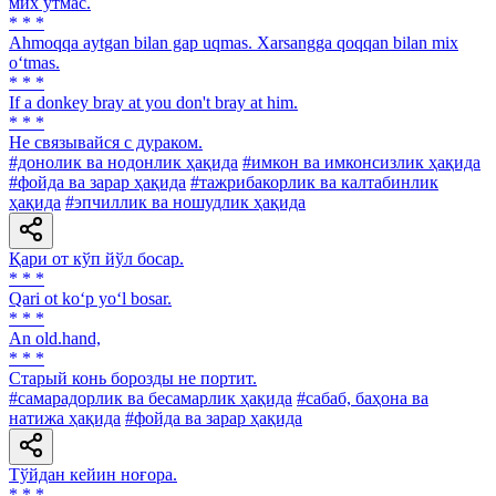
мих ўтмас.
* * *
Ahmoqqa aytgan bilan gap uqmas. Xarsangga qoqqan bilan mix
o‘tmas.
* * *
If a donkey bray at you don't bray at him.
* * *
He связывайся с дураком.
#донолик ва нодонлик ҳақида
#имкон ва имконсизлик ҳақида
#фойда ва зарар ҳақида
#тажрибакорлик ва калтабинлик
ҳақида
#эпчиллик ва ношудлик ҳақида
Қари от кўп йўл босар.
* * *
Qari ot ko‘p yo‘l bosar.
* * *
An old.hand,
* * *
Старый конь борозды не портит.
#самарадорлик ва бесамарлик ҳақида
#сабаб, баҳона ва
натижа ҳақида
#фойда ва зарар ҳақида
Тўйдан кейин ноғора.
* * *