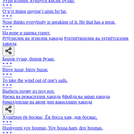
Ўғри итнинг қуйруғи қисиқ бўлар.
* * *
O‘g‘ri itning quyrug‘i qisiq bo‘lar.
* * *
Nose thinks everybody is speaking of it. He that has a great.
* * *
На воре и шапка горит.
#тўғрилик ва эгрилик ҳақида
#эҳтиёткорлик ва эҳтиётсизлик
ҳақида
Биров тузар, биров бузар.
* * *
Birov tuzar, birov buzar.
* * *
To take the wind out of one's sails.
* * *
Выбить почву из под ног.
#режа ва режасизлик ҳақида
#фойда ва зарар ҳақида
#амалдорлар ва авом дин вакиллари ҳақида
Ҳушёрни ёв босмас, Ёв босса ҳам, дов босмас.
* * *
Hushyorni yov bosmas, Yov bossa ham, dov bosmas.
* * *