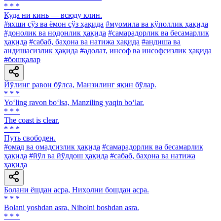
* * *
Куда ни кинь — всюду клин.
#яхши сўз ва ёмон сўз ҳақида
#муомила ва қўполлик ҳақида
#донолик ва нодонлик ҳақида
#самарадорлик ва бесамарлик
ҳақида
#сабаб, баҳона ва натижа ҳақида
#андиша ва
андишасизлик ҳақида
#адолат, инсоф ва инсофсизлик ҳақида
#бошқалар
Йўлинг равон бўлса, Манзилинг яқин бўлар.
* * *
Yo‘ling ravon bo‘lsa, Manziling yaqin bo‘lar.
* * *
The coast is clear.
* * *
Путь свободен.
#омад ва омадсизлик ҳақида
#самарадорлик ва бесамарлик
ҳақида
#йўл ва йўлдош ҳақида
#сабаб, баҳона ва натижа
ҳақида
Болани ёшдан асра, Ниҳолни бошдан асра.
* * *
Bolani yoshdan asra, Niholni boshdan asra.
* * *