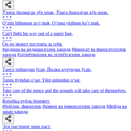
Ўзини билмаган зўр инак, Ўрага йиқилган кўр инак.
* * *
O‘zini bilmagan zo‘r inak, O‘raga yiqilgan ko‘r inak.
* * *
Can't fight his way out of a paper bag.
* * *
Он не может постоять за себя.
#андиша ва андишасизлик ҳақида
#фаросат ва фаросатсизлик
ҳақида
#эҳтиёткорлик ва эҳтиётсизлик ҳақида
Танга тийиндан ўсар, Йилқи қулундан ўсар.
* * *
Tanga tiyindan o‘sar, Yilqi qulundan o‘sar.
* * *
Take care of the pence and the pounds will take care of themselves.
* * *
Копейка рубль бережет.
#бойлик, фақирлик
#имкон ва имконсизлик ҳақида
#фойда ва
зарар ҳақида
Эси пастнинг иши паст.