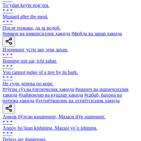
To‘ydan keyin nog‘ora.
* * *
Mustard after the meal.
* * *
После пожара, да за водой.
#имкон ва имконсизлик ҳақида
#фойда ва зарар ҳақида
Илоннинг усти зар, ичи заҳар.
* * *
Ilonning usti zar, ichi zahar.
* * *
You cannot judge of a tree by its bark.
* * *
He суди дерева по коре.
#тўғри сўз ва ёлғончилик ҳақида
#ишонч ва ишончсизлик
ҳақида
#ҳайвонлар ва қушлар ҳақида
#сабаб, баҳона ва
натижа ҳақида
#эҳтиёткорлик ва эҳтиётсизлик ҳақида
Анқов бўлган кишининг, Мазаси йўқ ишининг.
* * *
Аnqov boʼlgan kishining, Mazasi yoʼq ishining.
* * *
Delays are dangerous.