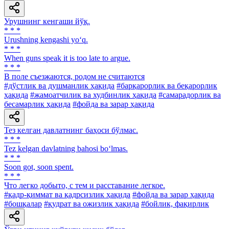
Урушнинг кенгаши йўқ.
* * *
Urushning kengashi yo‘q.
* * *
When guns speak it is too late to argue.
* * *
В поле съезжаются, родом не считаются
#дўстлик ва душманлик ҳақида
#барқарорлик ва беқарорлик
ҳақида
#жамоатчилик ва худбинлик ҳақида
#самарадорлик ва
бесамарлик ҳақида
#фойда ва зарар ҳақида
Тез келган давлатнинг баҳоси бўлмас.
* * *
Tez kelgan davlatning bahosi bo‘lmas.
* * *
Soon got, soon spent.
* * *
Что легко добыто, с тем и расставание легкое.
#қадр-қиммат ва қадрсизлик ҳақида
#фойда ва зарар ҳақида
#бошқалар
#қудрат ва ожизлик ҳақида
#бойлик, фақирлик