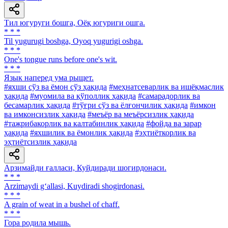
Тил югуруги бошга, Оёқ югуриги ошга.
* * *
Til yugurugi boshga, Oyoq yugurigi oshga.
* * *
One's tongue runs before one's wit.
* * *
Язык наперед ума рыщет.
#яхши сўз ва ёмон сўз ҳақида
#меҳнатсеварлик ва ишёқмаслик
ҳақида
#муомила ва қўполлик ҳақида
#самарадорлик ва
бесамарлик ҳақида
#тўғри сўз ва ёлғончилик ҳақида
#имкон
ва имконсизлик ҳақида
#меъёр ва меъёрсизлик ҳақида
#тажрибакорлик ва калтабинлик ҳақида
#фойда ва зарар
ҳақида
#яхшилик ва ёмонлик ҳақида
#эҳтиёткорлик ва
эҳтиётсизлик ҳақида
Арзимайди ғалласи, Куйдиради шогирдонаси.
* * *
Arzimaydi g‘allasi, Kuydiradi shogirdonasi.
* * *
A grain of weat in a bushel of chaff.
* * *
Гора родила мышь.