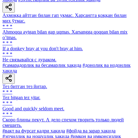
Аҳмоққа айтган билан гап уқмас. Харсангга қоққан билан
мих ўтмас.
* * *
Аhmoqqa aytgan bilan gap uqmas. Xarsangga qoqqan bilan mix
oʼtmas.
* * *
If a donkey bray at you don't bray at him.
* * *
He связывайся с дураком.
#самарадорлик ва бесамарлик ҳақида
#донолик ва нодонлик
ҳақида
Тез битган тез йитар.
* * *
Tez bitgan tez yitar.
* * *
Good and quickly seldom meet.
* * *
Скоро блины пекут. А дело спехом творить только людей
смешить.
#вақт ва фурсат қадри ҳақида
#фойда ва зарар ҳақида
#эпчиллик ва ношудлик ҳақида
#имкон ва имконсизлик