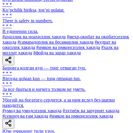
* * *
Ko‘pchilik biriksa, tog‘ni qulatar.
* * *
There is safety in numbers.
* * *
В единении сила.
#аҳиллик ва ноаҳиллик ҳақида
#меҳр-оқибат ва оқибатсизлик
ҳақида
#самарадорлик ва бесамарлик ҳақида
#қудрат ва
ожизлик ҳақида
#имкон ва имконсизлик ҳақида
#халқ ва
миллат ҳақида
#фойда ва зарар ҳақида
Бировга қолган кун — тонг отмаган тун.
* * *
Birovga qolgan kun — tong otmagan tun.
* * *
3a все браться и ничего толком не уметь.
* * *
Убогий на богатого сердится, а за ним вслед без шапки
находится.
#умид ва умидсизлик ҳақида
#эҳтиёж ва зарурият ҳақида
#севинч ва ғам ҳақида
#имкон ва имконсизлик ҳақида
Юзи очиқнинг тили узун.