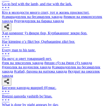
Go to bed with the lamb, and rise with the lark.
* * *
Кто в молодости много спит, тот и жизнь просвистит.
#самарадорлик ва бесамарлик ҳақида
#имкон ва имконсизлик
ҳақида
#унумдорлик ва барака ҳақида
Ҳар кимнинг ўз фикри бор, Қурбақанинг зикри бор.
* * *
Har kimning o‘z fikri bor, Qurbaqaning zikri bor.
* * *
Every man to his taste.
* * *
На вкус и цвет товарищей нет.
#эрк ва эрксизлик ҳақида
#яхши сўз ва ёмон сўз ҳақида
#донолик ва нодонлик ҳақида
#самарадорлик ва бесамарлик
ҳақида
#сабаб, баҳона ва натижа ҳақида
#қудрат ва ожизлик
ҳақида
Бигизни қанорда яшириб бўлмас.
* * *
Bigizni qanorda yashirib bo‘lmas.
* * *
What is done by night appears by day.