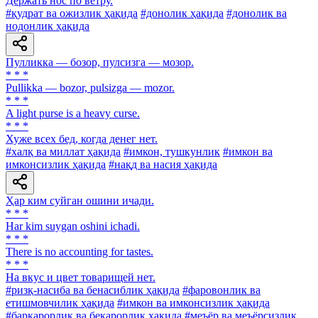
Держать нос по ветру.
#қудрат ва ожизлик ҳақида
#донолик ҳақида
#донолик ва
нодонлик ҳақида
Пулликка — бозор, пулсизга — мозор.
* * *
Pullikka — bozor, pulsizga — mozor.
* * *
A light purse is a heavy curse.
* * *
Хуже всех бед, когда денег нет.
#халқ ва миллат ҳақида
#имкон, тушкунлик
#имкон ва
имконсизлик ҳақида
#нақд ва насия ҳақида
Ҳар ким суйган ошини ичади.
* * *
Har kim suygan oshini ichadi.
* * *
There is no accounting for tastes.
* * *
Ha вкус и цвет товарищей нет.
#ризқ-насиба ва бенасиблик ҳақида
#фаровонлик ва
етишмовчилик ҳақида
#имкон ва имконсизлик ҳақида
#барқарорлик ва беқарорлик ҳақида
#меъёр ва меъёрсизлик