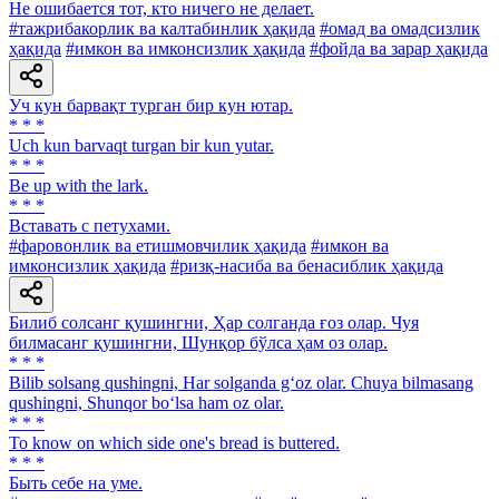
He ошибается тот, кто ничего не делает.
#тажрибакорлик ва калтабинлик ҳақида
#омад ва омадсизлик
ҳақида
#имкон ва имконсизлик ҳақида
#фойда ва зарар ҳақида
Уч кун барвақт турган бир кун ютар.
* * *
Uch kun barvaqt turgan bir kun yutar.
* * *
Be up with the lark.
* * *
Вставать с петухами.
#фаровонлик ва етишмовчилик ҳақида
#имкон ва
имконсизлик ҳақида
#ризқ-насиба ва бенасиблик ҳақида
Билиб солсанг қушингни, Ҳар солганда ғоз олар. Чуя
билмасанг қушингни, Шунқор бўлса ҳам оз олар.
* * *
Bilib solsang qushingni, Har solganda g‘oz olar. Chuya bilmasang
qushingni, Shunqor bo‘lsa ham oz olar.
* * *
To know on which side one's bread is buttered.
* * *
Быть себе на уме.