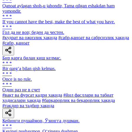
* * *
Qanoat aylagan shoh-u jahondir, Tama qilgan eshakdan ham
yomondir.
* * *
If you cannot have the best, make the best of what you have.
* * *
Гол да не вор; беден да честен.
#қудрат ва ожизлик ҳақида
#сабр-қаноат ва сабрсизлик ҳақида
#сабр, қаноат
Бир қарға билан қиш келмас.
* * *
Bir qarg‘a bilan qish kelmas.
* * *
Once is no rule.
* * *
Один раз не в счет
#вақт ва фурсат қадри ҳақида
#йил фасллари ва табиат
ҳодисалари ҳақида
#барқарорлик ва беқарорлик ҳақида
#тақдир ва тадбир ҳақида
Кейинги пушаймон, Ўзингга душман.
* * *
Keyingi pushaymon, O‘zingga dushman.