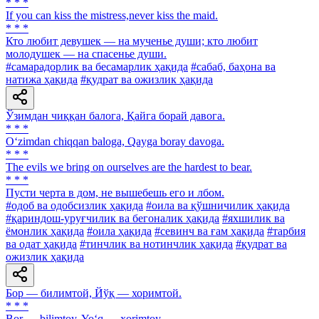
* * *
If you can kiss the mistress,never kiss the maid.
* * *
Кто любит девушек — на мученье души; кто любит
молодушек — на спасенье души.
#самарадорлик ва бесамарлик ҳақида
#сабаб, баҳона ва
натижа ҳақида
#қудрат ва ожизлик ҳақида
Ўзимдан чиққан балога, Қайга борай давога.
* * *
O‘zimdan chiqqan baloga, Qayga boray davoga.
* * *
The evils we bring on ourselves are the hardest to bear.
* * *
Пусти черта в дом, не вышебешь его и лбом.
#одоб ва одобсизлик ҳақида
#оила ва қўшничилик ҳақида
#қариндош-уруғчилик ва бегоналик ҳақида
#яхшилик ва
ёмонлик ҳақида
#оила ҳақида
#севинч ва ғам ҳақида
#тарбия
ва одат ҳақида
#тинчлик ва нотинчлик ҳақида
#қудрат ва
ожизлик ҳақида
Бор — билимтой, Йўқ — хоримтой.
* * *
Bor — bilimtoy, Yo‘q — xorimtoy.