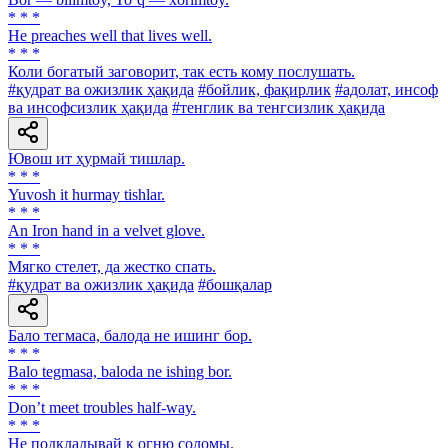
* * *
He preaches well that lives well.
* * *
Коли богатый заговорит, так есть кому послушать.
#қудрат ва ожизлик ҳақида
#бойлик, фақирлик
#адолат, инсоф
ва инсофсизлик ҳақида
#тенглик ва тенгсизлик ҳақида
Ювош ит ҳурмай тишлар.
* * *
Yuvosh it hurmay tishlar.
* * *
An Iron hand in a velvet glove.
* * *
Мягко стелет, да жестко спать.
#қудрат ва ожизлик ҳақида
#бошқалар
Бало тегмаса, балода не ишинг бор.
* * *
Balo tegmasa, baloda ne ishing bor.
* * *
Don’t meet troubles half-way.
* * *
He подкладывай к огню соломы.