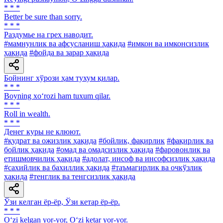
* * *
Better be sure than sorry.
* * *
Раздумье на грех наводит.
#мамнунлик ва афсусланиш ҳақида
#имкон ва имконсизлик
ҳақида
#фойда ва зарар ҳақида
Бойнинг хўрози ҳам тухум қилар.
* * *
Boyning xo‘rozi ham tuxum qilar.
* * *
Roll in wealth.
* * *
Денег куры не клюют.
#қудрат ва ожизлик ҳақида
#бойлик, фақирлик
#фақирлик ва
бойлик ҳақида
#омад ва омадсизлик ҳақида
#фаровонлик ва
етишмовчилик ҳақида
#адолат, инсоф ва инсофсизлик ҳақида
#сахийлик ва бахиллик ҳақида
#таъмагирлик ва очкўзлик
ҳақида
#тенглик ва тенгсизлик ҳақида
Ўзи келган ёр-ёр, Ўзи кетар ёр-ёр.
* * *
O‘zi kelgan yor-yor, O‘zi ketar yor-yor.