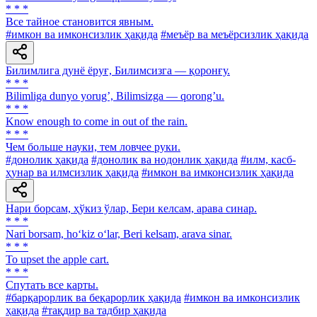
* * *
Все тайное становится явным.
#имкон ва имконсизлик ҳақида
#меъёр ва меъёрсизлик ҳақида
Билимлига дунё ёруғ, Билимсизга — қоронғу.
* * *
Bilimliga dunyo yorugʼ, Bilimsizga — qorongʼu.
* * *
Know enough to come in out of the rain.
* * *
Чем больше науки, тем ловчее руки.
#донолик ҳақида
#донолик ва нодонлик ҳақида
#илм, касб-
ҳунар ва илмсизлик ҳақида
#имкон ва имконсизлик ҳақида
Нари борсам, ҳўкиз ўлар, Бери келсам, арава синар.
* * *
Nari borsam, ho‘kiz o‘lar, Beri kelsam, arava sinar.
* * *
То upset the apple cart.
* * *
Спутать все карты.
#барқарорлик ва беқарорлик ҳақида
#имкон ва имконсизлик
ҳақида
#тақдир ва тадбир ҳақида