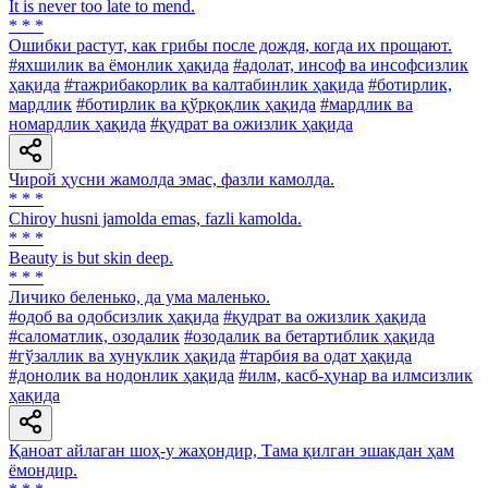
It is never too late to mend.
* * *
Ошибки растут, как грибы после дождя, когда их прощают.
#яхшилик ва ёмонлик ҳақида
#адолат, инсоф ва инсофсизлик
ҳақида
#тажрибакорлик ва калтабинлик ҳақида
#ботирлик,
мардлик
#ботирлик ва қўрқоқлик ҳақида
#мардлик ва
номардлик ҳақида
#қудрат ва ожизлик ҳақида
Чирой ҳусни жамолда эмас, фазли камолда.
* * *
Chiroy husni jamolda emas, fazli kamolda.
* * *
Beauty is but skin deep.
* * *
Личико беленько, да ума маленько.
#одоб ва одобсизлик ҳақида
#қудрат ва ожизлик ҳақида
#саломатлик, озодалик
#озодалик ва бетартиблик ҳақида
#гўзаллик ва хунуклик ҳақида
#тарбия ва одат ҳақида
#донолик ва нодонлик ҳақида
#илм, касб-ҳунар ва илмсизлик
ҳақида
Қаноат айлаган шоҳ-у жаҳондир, Тама қилган эшакдан ҳам
ёмондир.