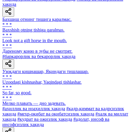
ҳақида
Бахшиш отнинг тишига қаралмас.
* * *
Baxshish otning tishiga qaralmas.
* * *
Look not a gift horse in the mouth.
* * *
Дареному коню в зубы не смотрят.
#барқарорлик ва беқарорлик ҳақида
Узоқдаги кишнашар, Яқиндаги тишлашар.
* * *
Uzoqdagi kishnashar, Yaqindagi tishlashar.
* * *
So far, so good.
* * *
Мелко плавать — дно задевать.
#аҳиллик ва ноаҳиллик ҳақида
#қадр-қиммат ва қадрсизлик
ҳақида
#меҳр-оқибат ва оқибатсизлик ҳақида
#халқ ва миллат
ҳақида
#қудрат ва ожизлик ҳақида
#адолат, инсоф ва
инсофсизлик ҳақида