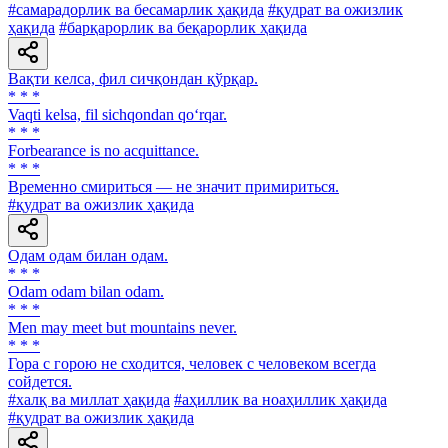
#самарадорлик ва бесамарлик ҳақида
#қудрат ва ожизлик
ҳақида
#барқарорлик ва беқарорлик ҳақида
Вақти келса, фил сичқондан қўрқар.
* * *
Vaqti kelsa, fil sichqondan qo‘rqar.
* * *
Forbearance is no acquittance.
* * *
Временно смириться — не значит примириться.
#қудрат ва ожизлик ҳақида
Одам одам билан одам.
* * *
Odam odam bilan odam.
* * *
Men may meet but mountains never.
* * *
Гора с горою не сходится, человек с человеком всегда
сойдется.
#халқ ва миллат ҳақида
#аҳиллик ва ноаҳиллик ҳақида
#қудрат ва ожизлик ҳақида