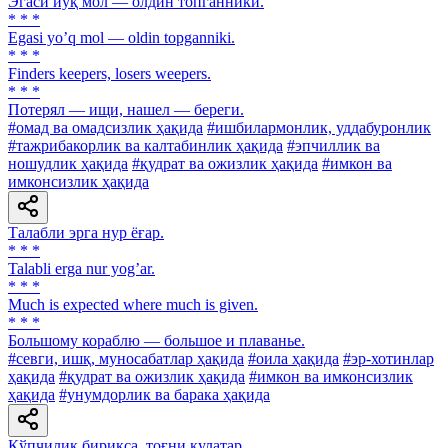
Эгаси йўқ мол — олдин топганники.
* * *
Egasi yoʼq mol — oldin topganniki.
* * *
Finders keepers, losers weepers.
* * *
Потерял — ищи, нашел — береги.
#омад ва омадсизлик ҳақида
#ишбилармонлик, уддабуронлик
#тажрибакорлик ва калтабинлик ҳақида
#эпчиллик ва
ношудлик ҳақида
#қудрат ва ожизлик ҳақида
#имкон ва
имконсизлик ҳақида
Талабли эрга нур ёғар.
* * *
Talabli erga nur yogʼar.
* * *
Much is expected where much is given.
* * *
Большому кораблю — большое и плаванье.
#севги, ишқ, муносабатлар ҳақида
#оила ҳақида
#эр-хотинлар
ҳақида
#қудрат ва ожизлик ҳақида
#имкон ва имконсизлик
ҳақида
#унумдорлик ва барака ҳақида
Кўпчилик бирикса, тоғни қулатар.