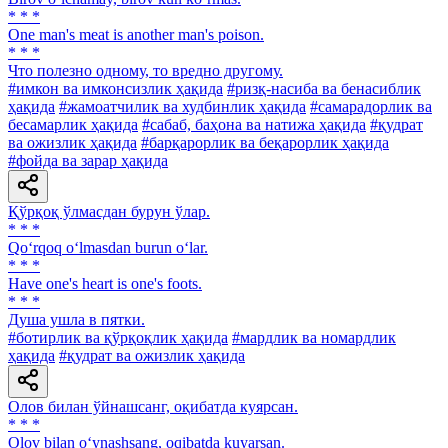
* * *
One man's meat is another man's poison.
* * *
Что полезно одному, то вредно другому.
#имкон ва имконсизлик ҳақида
#ризқ-насиба ва бенасиблик
ҳақида
#жамоатчилик ва худбинлик ҳақида
#самарадорлик ва
бесамарлик ҳақида
#сабаб, баҳона ва натижа ҳақида
#қудрат
ва ожизлик ҳақида
#барқарорлик ва беқарорлик ҳақида
#фойда ва зарар ҳақида
Қўрқоқ ўлмасдан бурун ўлар.
* * *
Qo‘rqoq o‘lmasdan burun o‘lar.
* * *
Have one's heart is one's foots.
* * *
Душа ушла в пятки.
#ботирлик ва қўрқоқлик ҳақида
#мардлик ва номардлик
ҳақида
#қудрат ва ожизлик ҳақида
Олов билан ўйнашсанг, оқибатда куярсан.
* * *
Olov bilan o‘ynashsang, oqibatda kuyarsan.