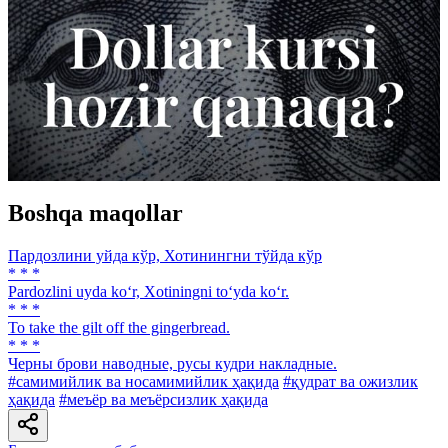
Boshqa maqollar
Пардозлини уйда кўр, Хотинингни тўйда кўр
* * *
Pardozlini uyda ko‘r, Xotiningni to‘yda ko‘r.
* * *
To take the gilt off the gingerbread.
* * *
Черны брови наводные, русы кудри накладные.
#самимийлик ва носамимийлик ҳақида
#қудрат ва ожизлик
ҳақида
#меъёр ва меъёрсизлик ҳақида