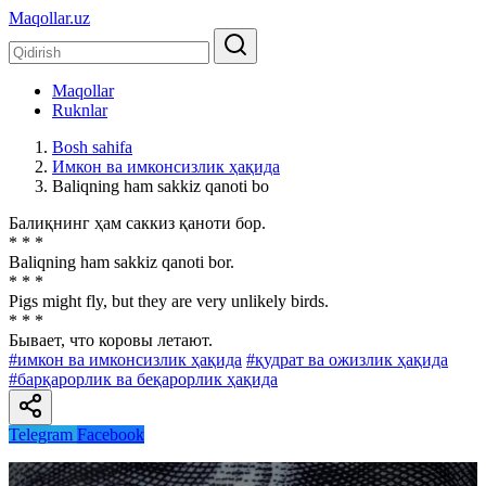
Maqollar.uz
Maqollar
Ruknlar
Bosh sahifa
Имкон ва имконсизлик ҳақида
Baliqning ham sakkiz qanoti bo
Балиқнинг ҳам саккиз қаноти бор.
* * *
Baliqning ham sakkiz qanoti bor.
* * *
Pigs might fly, but they are very unlikely birds.
* * *
Бывает, что коровы летают.
#имкон ва имконсизлик ҳақида
#қудрат ва ожизлик ҳақида
#барқарорлик ва беқарорлик ҳақида
Telegram
Facebook