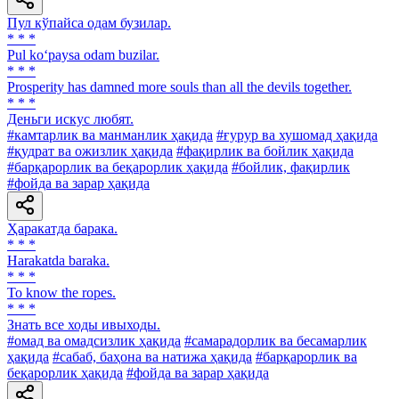
Пул кўпайса одам бузилар.
* * *
Pul ko‘paysa odam buzilar.
* * *
Prosperity has damned more souls than all the devils together.
* * *
Деньги искус любят.
#камтарлик ва манманлик ҳақида
#ғурур ва хушомад ҳақида
#қудрат ва ожизлик ҳақида
#фақирлик ва бойлик ҳақида
#барқарорлик ва беқарорлик ҳақида
#бойлик, фақирлик
#фойда ва зарар ҳақида
Ҳаракатда барака.
* * *
Harakatda baraka.
* * *
To know the ropes.
* * *
Знать все ходы ивыходы.
#омад ва омадсизлик ҳақида
#самарадорлик ва бесамарлик
ҳақида
#сабаб, баҳона ва натижа ҳақида
#барқарорлик ва
беқарорлик ҳақида
#фойда ва зарар ҳақида