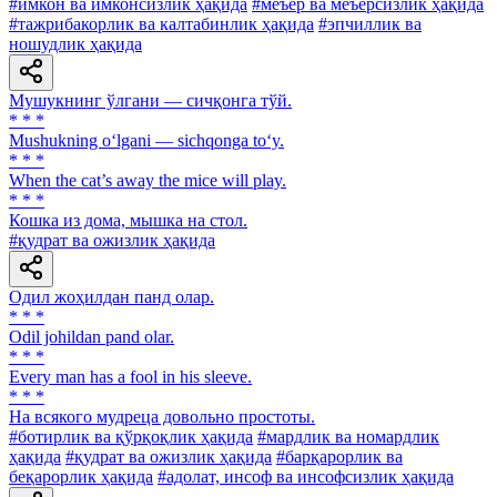
#имкон ва имконсизлик ҳақида
#меъёр ва меъёрсизлик ҳақида
#тажрибакорлик ва калтабинлик ҳақида
#эпчиллик ва
ношудлик ҳақида
Мушукнинг ўлгани — сичқонга тўй.
* * *
Mushukning o‘lgani — sichqonga to‘y.
* * *
When the cat’s away the mice will play.
* * *
Кошка из дома, мышка на стол.
#қудрат ва ожизлик ҳақида
Одил жоҳилдан панд олар.
* * *
Odil johildan pand olar.
* * *
Every man has a fool in his sleeve.
* * *
На всякого мудреца довольно простоты.
#ботирлик ва қўрқоқлик ҳақида
#мардлик ва номардлик
ҳақида
#қудрат ва ожизлик ҳақида
#барқарорлик ва
беқарорлик ҳақида
#адолат, инсоф ва инсофсизлик ҳақида