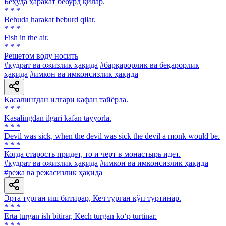
Беҳуда ҳаракат бебурд қилар.
* * *
Behuda harakat beburd qilar.
* * *
Fish in the air.
* * *
Решетом воду носить
#қудрат ва ожизлик ҳақида
#барқарорлик ва беқарорлик
ҳақида
#имкон ва имконсизлик ҳақида
Касалингдан илгари кафан тайёрла.
* * *
Kasalingdan ilgari kafan tayyorla.
* * *
Devil was sick, when the devil was sick the devil a monk would be.
* * *
Когда старость придет, то и черт в монастырь идет.
#қудрат ва ожизлик ҳақида
#имкон ва имконсизлик ҳақида
#режа ва режасизлик ҳақида
Эрта турган иш битирар, Кеч турган кўп туртинар.
* * *
Erta turgan ish bitirar, Kech turgan ko‘p turtinar.
* * *