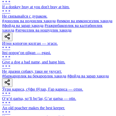
* * *
If a donkey bray at you don't bray at him.
* * *
He связывайся с дураком.
#донолик ва нодонлик ҳақида
#имкон ва имконсизлик ҳақида
#фойда ва зарар ҳақида
#тажрибакорлик ва калтабинлик
ҳақида
#эпчиллик ва ношудлик ҳақида
Итни қопоғон қилган — эгаси.
* * *
Itni qopog‘on qilgan — egasi.
* * *
Give a dog a bad name, and hang him.
* * *
He дразни собаку, таки не укусит.
#барқарорлик ва беқарорлик ҳақида
#фойда ва зарар ҳақида
Ўғри қариса, сўфи бўлар, Ғар қариса — отин.
* * *
O‘g‘ri qarisa, so‘fi bo‘lar, G‘ar qarisa — otin.
* * *
An old poacher makes the best keeper.
* * *