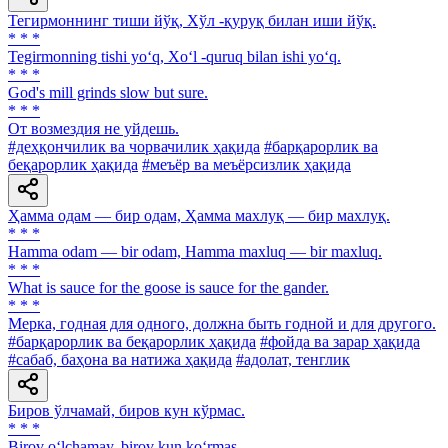
Тегирмоннинг тиши йўқ, Хўл -қуруқ билан иши йўқ.
* * *
Tegirmonning tishi yo‘q, Xo‘l -quruq bilan ishi yo‘q.
* * *
God's mill grinds slow but sure.
* * *
От возмездия не уйдешь.
#деҳқончилик ва чорвачилик ҳақида
#барқарорлик ва
беқарорлик ҳақида
#меъёр ва меъёрсизлик ҳақида
Ҳамма одам — бир одам, Ҳамма махлуқ — бир махлуқ.
* * *
Hamma odam — bir odam, Hamma maxluq — bir maxluq.
* * *
What is sauce for the goose is sauce for the gander.
* * *
Мерка, годная для одного, должна быть годной и для другого.
#барқарорлик ва беқарорлик ҳақида
#фойда ва зарар ҳақида
#сабаб, баҳона ва натижа ҳақида
#адолат, тенглик
Биров ўлчамай, биров кун кўрмас.
* * *
Birov o‘lchamay, birov kun ko‘rmas.