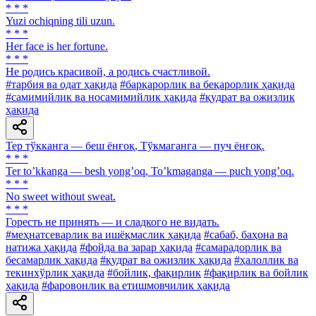
* * *
Yuzi ochiqning tili uzun.
* * *
Her face is her fortune.
* * *
He родись красивой, а родись счастливой.
#тарбия ва одат ҳақида
#барқарорлик ва беқарорлик ҳақида
#самимийлик ва носамимийлик ҳақида
#қудрат ва ожизлик
ҳақида
Тер тўкканга — беш ёнғоқ, Тўкмаганга — пуч ёнғоқ.
* * *
Ter toʼkkanga — besh yongʼoq, Toʼkmaganga — puch yongʼoq.
* * *
No sweet without sweat.
* * *
Горесть не принять — и сладкого не видать.
#меҳнатсеварлик ва ишёқмаслик ҳақида
#сабаб, баҳона ва
натижа ҳақида
#фойда ва зарар ҳақида
#самарадорлик ва
бесамарлик ҳақида
#қудрат ва ожизлик ҳақида
#ҳалоллик ва
текинхўрлик ҳақида
#бойлик, фақирлик
#фақирлик ва бойлик
ҳақида
#фаровонлик ва етишмовчилик ҳақида