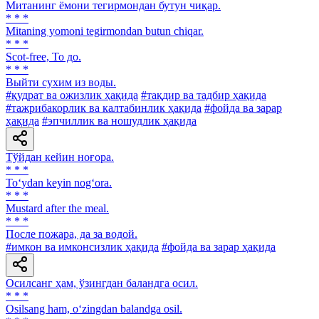
Митанинг ёмони тегирмондан бутун чиқар.
* * *
Mitaning yomoni tegirmondan butun chiqar.
* * *
Scot-free, То до.
* * *
Выйти сухим из воды.
#қудрат ва ожизлик ҳақида
#тақдир ва тадбир ҳақида
#тажрибакорлик ва калтабинлик ҳақида
#фойда ва зарар
ҳақида
#эпчиллик ва ношудлик ҳақида
Тўйдан кейин ноғора.
* * *
To‘ydan keyin nog‘ora.
* * *
Mustard after the meal.
* * *
После пожара, да за водой.
#имкон ва имконсизлик ҳақида
#фойда ва зарар ҳақида
Осилсанг ҳам, ўзингдан баландга осил.
* * *
Osilsang ham, o‘zingdan balandga osil.