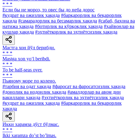
* * *
Если бы не мороз, то овес бы до неба дорос
#қудрат ва ожизлик ҳақида
#барқарорлик ва беқарорлик
ҳақида
#самарадорлик ва бесамарлик ҳақида
#сабаб, баҳона ва
натижа ҳақида
#ботирлик ва қўрқоқлик ҳақида
#ҳайвонлар ва
қушлар ҳақида
#эҳтиёткорлик ва эҳтиётсизлик ҳақида
Мастга хон йўл берибди.
* * *
Mastga xon yo‘l beribdi.
* * *
To be half-seas over.
* * *
Пьяному море по колено.
#тарбия ва одат ҳақида
#фаросат ва фаросатсизлик ҳақида
#донолик ва нодонлик ҳақида
#амалдорлар ва авом дин
вакиллари ҳақида
#эҳтиёткорлик ва эҳтиётсизлик ҳақида
#қудрат ва ожизлик ҳақида
#барқарорлик ва беқарорлик
ҳақида
Икки харамза дўст бўлмас.
* * *
Ikki xaramza doʼst boʼlmas.