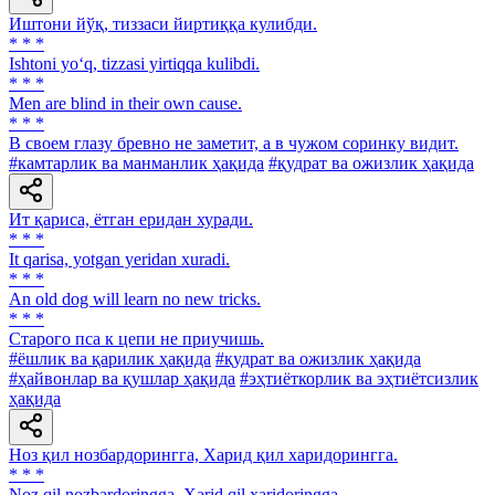
Иштони йўқ, тиззаси йиртиққа кулибди.
* * *
Ishtoni yo‘q, tizzasi yirtiqqa kulibdi.
* * *
Men are blind in their own cause.
* * *
В своем глазу бревно не заметит, а в чужом соринку видит.
#камтарлик ва манманлик ҳақида
#қудрат ва ожизлик ҳақида
Ит қариса, ётган еридан хуради.
* * *
It qarisa, yotgan yeridan xuradi.
* * *
An old dog will learn no new tricks.
* * *
Старого пса к цепи не приучишь.
#ёшлик ва қарилик ҳақида
#қудрат ва ожизлик ҳақида
#ҳайвонлар ва қушлар ҳақида
#эҳтиёткорлик ва эҳтиётсизлик
ҳақида
Ноз қил нозбардорингга, Харид қил харидорингга.
* * *
Noz qil nozbardoringga, Xarid qil xaridoringga.