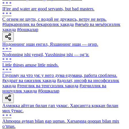
* * *
IFire and water are good servants, but bad masters.
* * *
С огнем не шути, с водой не дружись, ветру не верь.
#барқарорлик ва беқарорлик ҳақида
#меъёр ва меъёрсизлик
ҳақида
#бошқалар
Нодоннинг иши енгил, Яхшининг иши — оғир.
* * *
Nodonning ishi yengil, Yaxshining ishi — og‘ir.
* * *
Little things amuse little minds.
* * *
Глупому на что ум: у него дума eдумана, работа сроблена.
#қудрат ва ожизлик ҳақида
#адолат, инсоф ва инсофсизлик
ҳақида
#тенглик ва тенгсизлик ҳақида
#эпчиллик ва
ношудлик ҳақида
#бошқалар
Аҳмоққа айтган билан гап уқмас. Харсангга қоққан билан
мих ўтмас.
* * *
Ahmoqqa aytgan bilan gap uqmas. Xarsangga qoqqan bilan mix
o‘tmas.