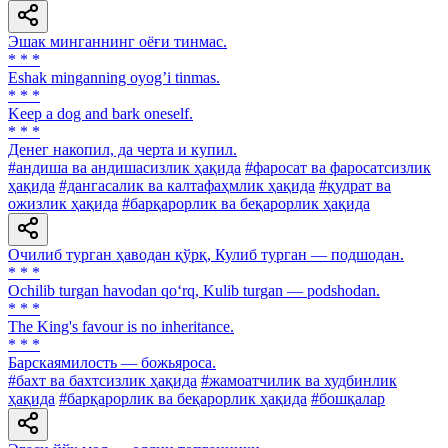
Эшак минганнинг оёғи тинмас.
* * *
Eshak minganning oyogʼi tinmas.
* * *
Keep a dog and bark oneself.
* * *
Денег накопил, да черта и купил.
#андиша ва андишасизлик ҳақида
#фаросат ва фаросатсизлик
ҳақида
#дангасалик ва калтафаҳмлик ҳақида
#қудрат ва
ожизлик ҳақида
#барқарорлик ва беқарорлик ҳақида
Очилиб турган ҳаводан қўрқ, Кулиб турган — подшодан.
* * *
Ochilib turgan havodan qo‘rq, Kulib turgan — podshodan.
* * *
The King's favour is no inheritance.
* * *
Барскаямилость — божьяроса.
#бахт ва бахтсизлик ҳақида
#жамоатчилик ва худбинлик
ҳақида
#барқарорлик ва беқарорлик ҳақида
#бошқалар