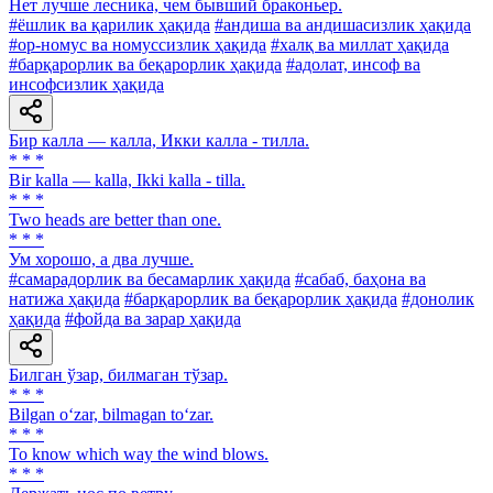
Нет лучше лесника, чем бывший браконьер.
#ёшлик ва қарилик ҳақида
#андиша ва андишасизлик ҳақида
#ор-номус ва номуссизлик ҳақида
#халқ ва миллат ҳақида
#барқарорлик ва беқарорлик ҳақида
#адолат, инсоф ва
инсофсизлик ҳақида
Бир калла — калла, Икки калла - тилла.
* * *
Bir kalla — kalla, Ikki kalla - tilla.
* * *
Two heads are better than one.
* * *
Ум хорошо, а два лучше.
#самарадорлик ва бесамарлик ҳақида
#сабаб, баҳона ва
натижа ҳақида
#барқарорлик ва беқарорлик ҳақида
#донолик
ҳақида
#фойда ва зарар ҳақида
Билган ўзар, билмаган тўзар.
* * *
Bilgan o‘zar, bilmagan to‘zar.
* * *
To know which way the wind blows.
* * *