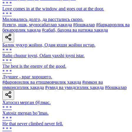
* * *
Love comes in at the window and goes out at the door.
* * *
Миловались долго, да расстались скоро.
#севги, ишқ, муносабатлар ҳақида
#бошқалар
#барқарорлик ва
беқарорлик ҳақида
#сабаб, баҳона ва натижа ҳақида
Балиқ чуқур жойни, Одам яхши жойни истар.
* * *
Baliq chuqur joyni, Odam yaxshi joyni istar.
* * *
The best is the enemy of the good.
* * *
Лучшее - враг хорошего.
#фаровонлик ва етишмовчилик ҳақида
#имкон ва
имконсизлик ҳақида
#умид ва умидсизлик ҳақида
#бошқалар
Хатосиз мерган бўлмас.
* * *
Xatosiz mergan boʼlmas.
* * *
He that never climbed never fell.
* * *