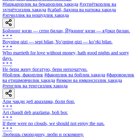
#барқарорлик ва беқарорлик ҳақида
#эҳтиёткорлик ва
эҳтиётсизлик ҳақида
#сабаб, баҳона ва натижа ҳақида
#эпчиллик ва ношудлик ҳақида
Бойнинг қизи — сепи билан, Йўқнинг қизи — кўрки билан.
* * *
Boyning qizi — sepi bilan, Yo‘qning qizi — ko‘rki bilan.
* * *
Who marrieth for love without money, hath good nights and sorry
days.
* * *
He бери жену богатую, бери непочатую.
#бойлик, фақирлик
#фақирлик ва бойлик ҳақида
#фаровонлик
ва етишмовчилик ҳақида
#имкон ва имконсизлик ҳақида
#тенглик ва тенгсизлик ҳақида
Ари чақди деб аразлама, боли бор.
* * *
Ari chaqdi deb arazlama, boli bor.
* * *
If there were no clouds, we should not enjoy the sun.
* * *
Любишь смородину, люби и оскомину.