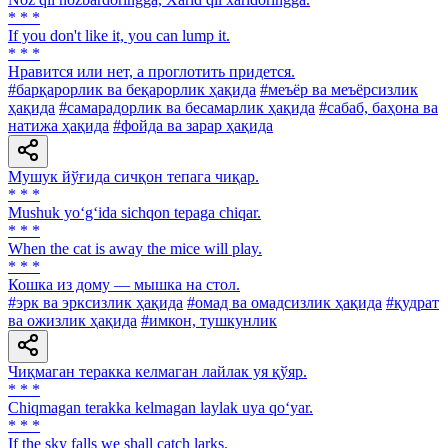
* * *
If you don't like it, you can lump it.
* * *
Нравится или нет, а проглотить придется.
#барқарорлик ва беқарорлик ҳақида
#меъёр ва меъёрсизлик
ҳақида
#самарадорлик ва бесамарлик ҳақида
#сабаб, баҳона ва
натижа ҳақида
#фойда ва зарар ҳақида
Мушук йўғида сичқон тепага чиқар.
* * *
Mushuk yo‘g‘ida sichqon tepaga chiqar.
* * *
When the cat is away the mice will play.
* * *
Кошка из дому — мышка на стол.
#эрк ва эрксизлик ҳақида
#омад ва омадсизлик ҳақида
#қудрат
ва ожизлик ҳақида
#имкон, тушкунлик
Чиқмаган теракка келмаган лайлак уя қўяр.
* * *
Chiqmagan terakka kelmagan laylak uya qo‘yar.
* * *
If the sky falls we shall catch larks.