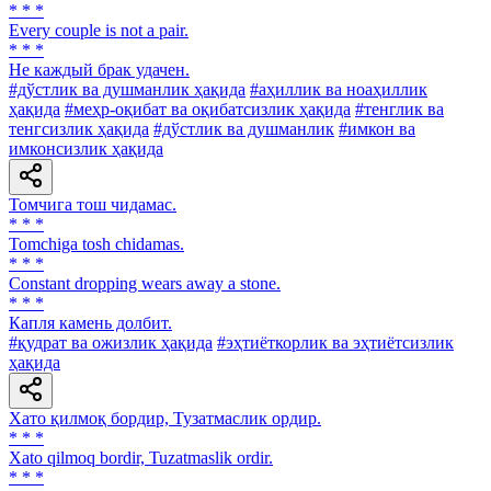
* * *
Every couple is not a pair.
* * *
He каждый брак удачен.
#дўстлик ва душманлик ҳақида
#аҳиллик ва ноаҳиллик
ҳақида
#меҳр-оқибат ва оқибатсизлик ҳақида
#тенглик ва
тенгсизлик ҳақида
#дўстлик ва душманлик
#имкон ва
имконсизлик ҳақида
Томчига тош чидамас.
* * *
Tomchiga tosh chidamas.
* * *
Constant dropping wears away a stone.
* * *
Капля камень долбит.
#қудрат ва ожизлик ҳақида
#эҳтиёткорлик ва эҳтиётсизлик
ҳақида
Хато қилмоқ бордир, Тузатмаслик ордир.
* * *
Xato qilmoq bordir, Tuzatmaslik ordir.
* * *