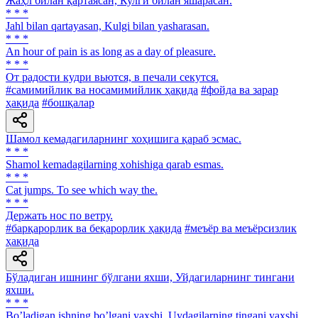
Жаҳл билан қартаясан, Кулги билан яшарасан.
* * *
Jahl bilan qartayasan, Kulgi bilan yasharasan.
* * *
An hour of pain is as long as a day of pleasure.
* * *
От радости кудри вьются, в печали секутся.
#самимийлик ва носамимийлик ҳақида
#фойда ва зарар
ҳақида
#бошқалар
Шамол кемадагиларнинг хоҳишига қараб эсмас.
* * *
Shamol kemadagilarning xohishiga qarab esmas.
* * *
Cat jumps. То see which way the.
* * *
Держать нос по ветру.
#барқарорлик ва беқарорлик ҳақида
#меъёр ва меъёрсизлик
ҳақида
Бўладиган ишнинг бўлгани яхши, Уйдагиларнинг тингани
яхши.
* * *
Boʼladigan ishning boʼlgani yaxshi, Uydagilarning tingani yaxshi.