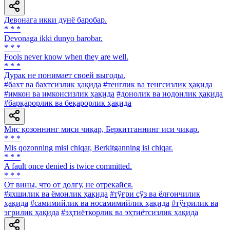
Девонага икки дунё баробар.
* * *
Devonaga ikki dunyo barobar.
* * *
Fools never know when they are well.
* * *
Дурак не понимает своей выгоды.
#бахт ва бахтсизлик ҳақида
#тенглик ва тенгсизлик ҳақида
#имкон ва имконсизлик ҳақида
#донолик ва нодонлик ҳақида
#барқарорлик ва беқарорлик ҳақида
Мис қозоннинг миси чиқар, Беркитганнинг иси чиқар.
* * *
Mis qozonning misi chiqar, Berkitganning isi chiqar.
* * *
A fault once denied is twice committed.
* * *
От вины, что от долгу, не отрекайся.
#яхшилик ва ёмонлик ҳақида
#тўғри сўз ва ёлғончилик
ҳақида
#самимийлик ва носамимийлик ҳақида
#тўғрилик ва
эгрилик ҳақида
#эҳтиёткорлик ва эҳтиётсизлик ҳақида