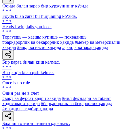
Фойда билан зарар бир ҳуржуннинг кўзида.
* * *
Foyda bilan zarar bir hurjunning ko‘zida.
* * *
Heads I win, tails you lose.
* * *
Торгуешь — хаешь; купишь — похвалишь.
#барқарорлик ва беқарорлик ҳақида
#меъёр ва меъёрсизлик
ҳақида
#нақд ва насия ҳақида
#фойда ва зарар ҳақида
Бир қарға билан қиш келмас.
* * *
Bir qarg‘a bilan qish kelmas.
* * *
Once is no rule.
* * *
Один раз не в счет
#вақт ва фурсат қадри ҳақида
#йил фасллари ва табиат
ҳодисалари ҳақида
#барқарорлик ва беқарорлик ҳақида
#тақдир ва тадбир ҳақида
Бахшиш отнинг тишига қаралмас.
* * *