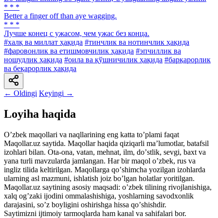
* * *
Better a finger off than aye wagging.
* * *
Лучше конец с ужасом, чем ужас без конца.
#халқ ва миллат ҳақида
#тинчлик ва нотинчлик ҳақида
#фаровонлик ва етишмовчилик ҳақида
#эпчиллик ва
ношудлик ҳақида
#оила ва қўшничилик ҳақида
#барқарорлик
ва беқарорлик ҳақида
← Oldingi
Keyingi →
Loyiha haqida
Oʼzbek maqollari va naqllarining eng katta toʼplami faqat
Maqollar.uz saytida. Maqollar haqida qiziqarli maʼlumotlar, batafsil
izohlari bilan. Ota-ona, vatan, mehnat, ilm, doʼstlik, sevgi, baxt va
yana turli mavzularda jamlangan. Har bir maqol oʼzbek, rus va
ingliz tilida keltirilgan. Maqollarga qoʼshimcha yozilgan izohlarda
ularning asl mazmuni, ishlatish joiz boʼlgan holatlar yoritilgan.
Maqollar.uz saytining asosiy maqsadi: oʼzbek tilining rivojlanishiga,
xalq ogʼzaki ijodini ommalashishiga, yoshlarning savodxonlik
darajasini, soʼz boyligini oshirishga hissa qoʼshishdir.
Saytimizni ijtimoiy tarmoqlarda ham kanal va sahifalari bor.