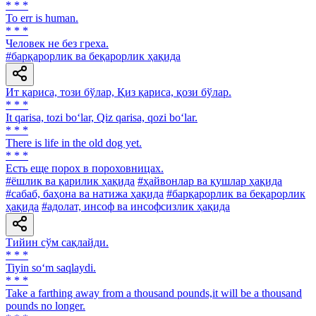
* * *
To err is human.
* * *
Человек не без греха.
#барқарорлик ва беқарорлик ҳақида
Ит қариса, този бўлар, Қиз қариса, қози бўлар.
* * *
It qarisa, tozi bo‘lar, Qiz qarisa, qozi bo‘lar.
* * *
There is life in the old dog yet.
* * *
Есть еще порох в пороховницах.
#ёшлик ва қарилик ҳақида
#ҳайвонлар ва қушлар ҳақида
#сабаб, баҳона ва натижа ҳақида
#барқарорлик ва беқарорлик
ҳақида
#адолат, инсоф ва инсофсизлик ҳақида
Тийин сўм сақлайди.
* * *
Tiyin so‘m saqlaydi.
* * *
Take a farthing away from a thousand pounds,it will be a thousand
pounds no longer.