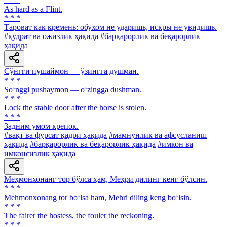
As hard as a Flint.
* * *
Тароват как кремень: обухом не ударишь, искры не увидишь.
#қудрат ва ожизлик ҳақида
#барқарорлик ва беқарорлик
ҳақида
Сўнгги пушаймон — ўзингга душман.
* * *
So‘nggi pushaymon — o‘zingga dushman.
* * *
Lock the stable door after the horse is stolen.
* * *
Задним умом крепок.
#вақт ва фурсат қадри ҳақида
#мамнунлик ва афсусланиш
ҳақида
#барқарорлик ва беқарорлик ҳақида
#имкон ва
имконсизлик ҳақида
Меҳмонхонанг тор бўлса ҳам, Меҳри дилинг кенг бўлсин.
* * *
Mehmonxonang tor bo‘lsa ham, Mehri diling keng bo‘lsin.
* * *
The fairer the hostess, the fouler the reckoning.
* * *