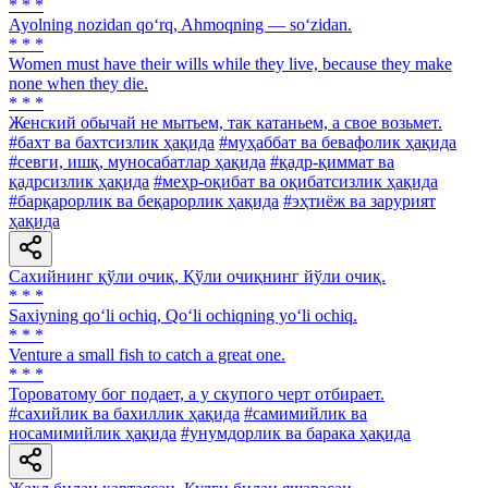
* * *
Ayolning nozidan qo‘rq, Ahmoqning — so‘zidan.
* * *
Women must have their wills while they live, because they make
none when they die.
* * *
Женский обычай не мытьем, так катаньем, а свое возьмет.
#бахт ва бахтсизлик ҳақида
#муҳаббат ва бевафолик ҳақида
#севги, ишқ, муносабатлар ҳақида
#қадр-қиммат ва
қадрсизлик ҳақида
#меҳр-оқибат ва оқибатсизлик ҳақида
#барқарорлик ва беқарорлик ҳақида
#эҳтиёж ва зарурият
ҳақида
Сахийнинг қўли очиқ, Қўли очиқнинг йўли очиқ.
* * *
Saxiyning qo‘li ochiq, Qo‘li ochiqning yo‘li ochiq.
* * *
Venture a small fish to catch a great one.
* * *
Тороватому бог подает, а у скупого черт отбирает.
#сахийлик ва бахиллик ҳақида
#самимийлик ва
носамимийлик ҳақида
#унумдорлик ва барака ҳақида