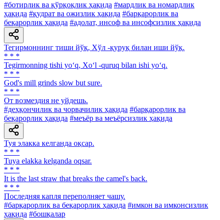
#ботирлик ва қўрқоқлик ҳақида
#мардлик ва номардлик
ҳақида
#қудрат ва ожизлик ҳақида
#барқарорлик ва
беқарорлик ҳақида
#адолат, инсоф ва инсофсизлик ҳақида
Тегирмоннинг тиши йўқ, Хўл -қуруқ билан иши йўқ.
* * *
Tegirmonning tishi yo‘q, Xo‘l -quruq bilan ishi yo‘q.
* * *
God's mill grinds slow but sure.
* * *
От возмездия не уйдешь.
#деҳқончилик ва чорвачилик ҳақида
#барқарорлик ва
беқарорлик ҳақида
#меъёр ва меъёрсизлик ҳақида
Туя элакка келганда оқсар.
* * *
Tuya elakka kelganda oqsar.
* * *
It is the last straw that breaks the camel's back.
* * *
Последняя капля переполняет чашу.
#барқарорлик ва беқарорлик ҳақида
#имкон ва имконсизлик
ҳақида
#бошқалар