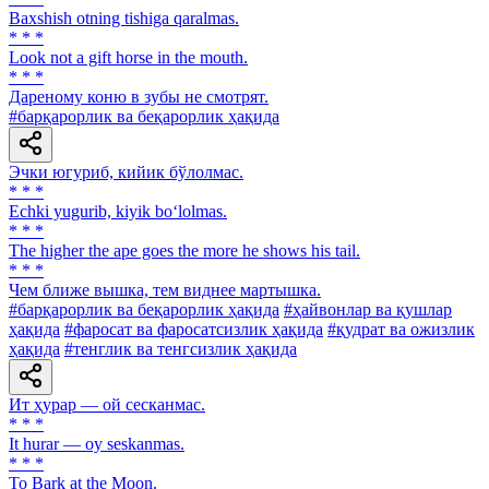
Baxshish otning tishiga qaralmas.
* * *
Look not a gift horse in the mouth.
* * *
Дареному коню в зубы не смотрят.
#барқарорлик ва беқарорлик ҳақида
Эчки югуриб, кийик бўлолмас.
* * *
Echki yugurib, kiyik bo‘lolmas.
* * *
The higher the ape goes the more he shows his tail.
* * *
Чем ближе вышка, тем виднее мартышка.
#барқарорлик ва беқарорлик ҳақида
#ҳайвонлар ва қушлар
ҳақида
#фаросат ва фаросатсизлик ҳақида
#қудрат ва ожизлик
ҳақида
#тенглик ва тенгсизлик ҳақида
Ит ҳурар — ой сесканмас.
* * *
It hurar — oy seskanmas.
* * *
To Bark at the Moon.