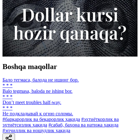
Boshqa maqollar
Бало тегмаса, балода не ишинг бор.
* * *
Balo tegmasa, baloda ne ishing bor.
* * *
Don’t meet troubles half-way.
* * *
He подкладывай к огню соломы.
#барқарорлик ва беқарорлик ҳақида
#эҳтиёткорлик ва
эҳтиётсизлик ҳақида
#сабаб, баҳона ва натижа ҳақида
#эпчиллик ва ношудлик ҳақида