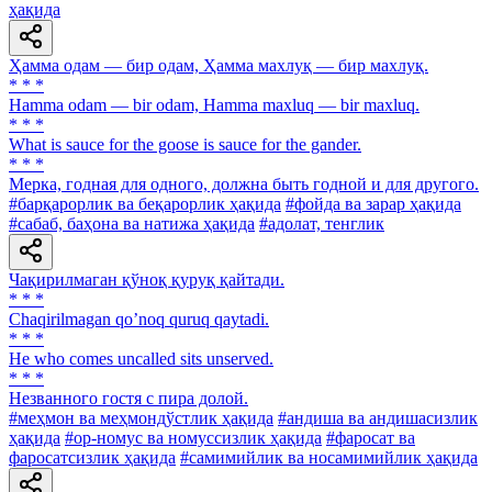
ҳақида
Ҳамма одам — бир одам, Ҳамма махлуқ — бир махлуқ.
* * *
Hamma odam — bir odam, Hamma maxluq — bir maxluq.
* * *
What is sauce for the goose is sauce for the gander.
* * *
Мерка, годная для одного, должна быть годной и для другого.
#барқарорлик ва беқарорлик ҳақида
#фойда ва зарар ҳақида
#сабаб, баҳона ва натижа ҳақида
#адолат, тенглик
Чақирилмаган қўноқ қуруқ қайтади.
* * *
Chaqirilmagan qoʼnoq quruq qaytadi.
* * *
Не who comes uncalled sits unserved.
* * *
Незванного гостя с пира долой.
#меҳмон ва меҳмондўстлик ҳақида
#андиша ва андишасизлик
ҳақида
#ор-номус ва номуссизлик ҳақида
#фаросат ва
фаросатсизлик ҳақида
#самимийлик ва носамимийлик ҳақида