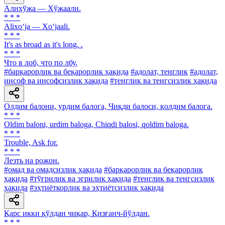
Алихўжа — Хўжаали.
* * *
Alixo‘ja — Xo‘jaali.
* * *
It's as broad as it's long. .
* * *
Что в лоб, что по лбу.
#барқарорлик ва беқарорлик ҳақида
#адолат, тенглик
#адолат,
инсоф ва инсофсизлик ҳақида
#тенглик ва тенгсизлик ҳақида
Олдим балони, урдим балога, Чиқди балоси, қолдим балога.
* * *
Oldim baloni, urdim baloga, Chiqdi balosi, qoldim baloga.
* * *
Trouble, Ask for.
* * *
Лезть на рожон.
#омад ва омадсизлик ҳақида
#барқарорлик ва беқарорлик
ҳақида
#тўғрилик ва эгрилик ҳақида
#тенглик ва тенгсизлик
ҳақида
#эҳтиёткорлик ва эҳтиётсизлик ҳақида
Қарс икки қўлдан чиқар, Қизғанч-йўлдан.
* * *