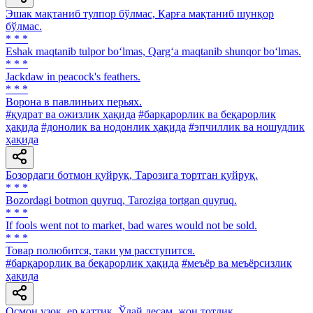
Эшак мақтаниб тулпор бўлмас, Қарға мақтаниб шунқор
бўлмас.
* * *
Eshak maqtanib tulpor bo‘lmas, Qarg‘a maqtanib shunqor bo‘lmas.
* * *
Jackdaw in peacock's feathers.
* * *
Ворона в павлиньих перьях.
#қудрат ва ожизлик ҳақида
#барқарорлик ва беқарорлик
ҳақида
#донолик ва нодонлик ҳақида
#эпчиллик ва ношудлик
ҳақида
Бозордаги ботмон қуйруқ, Тарозига тортган қуйруқ.
* * *
Bozordagi botmon quyruq, Taroziga tortgan quyruq.
* * *
If fools went not to market, bad wares would not be sold.
* * *
Товар полюбится, таки ум расступится.
#барқарорлик ва беқарорлик ҳақида
#меъёр ва меъёрсизлик
ҳақида
Осмон узоқ, ер қаттиқ, Ўлай десам, жон тотлик.