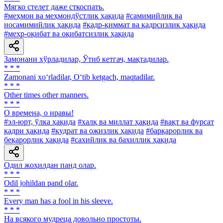
Мягко стелет даже сткоспать.
#меҳмон ва меҳмондўстлик ҳақида
#самимийлик ва
носамимийлик ҳақида
#қадр-қиммат ва қадрсизлик ҳақида
#меҳр-оқибат ва оқибатсизлик ҳақида
Замонани хўрладилар, Ўтиб кетгач, мақтадилар.
* * *
Zamonani xo‘rladilar, O‘tib ketgach, maqtadilar.
* * *
Other times other manners.
* * *
О времена, о нравы!
#эл-юрт, ўлка ҳақида
#халқ ва миллат ҳақида
#вақт ва фурсат
қадри ҳақида
#қудрат ва ожизлик ҳақида
#барқарорлик ва
беқарорлик ҳақида
#сахийлик ва бахиллик ҳақида
Одил жоҳилдан панд олар.
* * *
Odil johildan pand olar.
* * *
Every man has a fool in his sleeve.
* * *
На всякого мудреца довольно простоты.