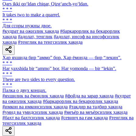
Qars ikki qo‘ldan chiqar, Qizg‘anch-yo‘ldan.
* * *
It takes two to make a quarrel.
* * *
Для ссоры нужны двое.
#қудрат ва ожизлик ҳақида
#барқарорлик ва беқарорлик
ҳақида
#адолат, тенглик
#адолат, инсоф ва инсофсизлик
ҳақида
#тенглик ва тенгсизлик ҳақида
Ҳар яхшида бир “аммо” бор. Ҳар ёмонда — бир “лекин”.
* * *
Har yaxshida bir “ammo” bor. Har yomonda — bir “lekin”.
* * *
There are two sides to every question.
* * *
Палка о двух концах.
#яхшилик ва ёмонлик ҳақида
#фойда ва зарар ҳақида
#қудрат
ва ожизлик ҳақида
#барқарорлик ва беқарорлик ҳақида
#имкон ва имконсизлик ҳақида
#тақдир ва тадбир ҳақида
#умид ва умидсизлик ҳақида
#меъёр ва меъёрсизлик ҳақида
#бахт ва бахтсизлик ҳақида
#севинч ва ғам ҳақида
#тенглик ва
тенгсизлик ҳақида