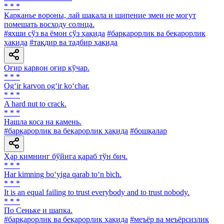
* * *
Карканье вороны, лай шакала и шипение змеи не могут
помешать восходу солнца.
#яхши сўз ва ёмон сўз ҳақида
#барқарорлик ва беқарорлик
ҳақида
#тақдир ва тадбир ҳақида
Оғир карвон оғир кўчар.
* * *
Og‘ir karvon og‘ir ko‘char.
* * *
A hard nut to crack.
* * *
Нашла коса на камень.
#барқарорлик ва беқарорлик ҳақида
#бошқалар
Ҳар кимнинг бўйига қараб тўн бич.
* * *
Har kimning bo‘yiga qarab to‘n bich.
* * *
It is an equal failing to trust everybody and to trust nobody.
* * *
По Сеньке и шапка.
#барқарорлик ва беқарорлик ҳақида
#меъёр ва меъёрсизлик