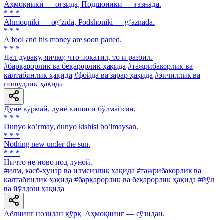
Аҳмоқники — оғзида, Подшоники — ғазнада.
* * *
Ahmoqniki — og‘zida, Podshoniki — g‘aznada.
* * *
A fool and his money are soon parted.
* * *
Дал дураку, яичко; что покатил, то и разбил.
#барқарорлик ва беқарорлик ҳақида
#тажрибакорлик ва
калтабинлик ҳақида
#фойда ва зарар ҳақида
#эпчиллик ва
ношудлик ҳақида
Дунё кўрмай, дунё кишиси бўлмайсан.
* * *
Dunyo koʼrmay, dunyo kishisi boʼlmaysan.
* * *
Nothing new under the sun.
* * *
Ничто не ново под луной.
#илм, касб-ҳунар ва илмсизлик ҳақида
#тажрибакорлик ва
калтабинлик ҳақида
#барқарорлик ва беқарорлик ҳақида
#йўл
ва йўлдош ҳақида
Аёлнинг нозидан қўрқ, Аҳмоқнинг — сўзидан.