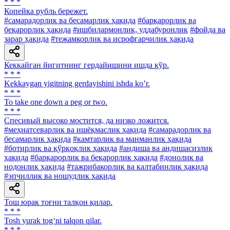
* * *
Копейка рубль бережет.
#самарадорлик ва бесамарлик ҳақида
#барқарорлик ва
беқарорлик ҳақида
#ишбилармонлик, уддабуронлик
#фойда ва
зарар ҳақида
#тежамкорлик ва исрофгарчилик ҳақида
Кеккайган йигитнинг гердайишини ишда кўр.
* * *
Kekkaygan yigitning gerdayishini ishda koʼr.
* * *
To take one down a peg or two.
* * *
Спесивый высоко мостится, да низко ложится.
#меҳнатсеварлик ва ишёқмаслик ҳақида
#самарадорлик ва
бесамарлик ҳақида
#камтарлик ва манманлик ҳақида
#ботирлик ва қўрқоқлик ҳақида
#андиша ва андишасизлик
ҳақида
#барқарорлик ва беқарорлик ҳақида
#донолик ва
нодонлик ҳақида
#тажрибакорлик ва калтабинлик ҳақида
#эпчиллик ва ношудлик ҳақида
Тош юрак тоғни талқон қилар.
* * *
Tosh yurak tog‘ni talqon qilar.
* * *