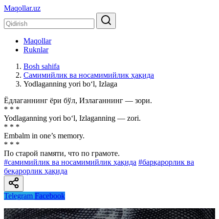
Maqollar.uz
Maqollar
Ruknlar
Bosh sahifa
Самимийлик ва носамимийлик ҳақида
Yodlaganning yori bo‘l, Izlaga
Ёдлаганнинг ёри бўл, Излаганнинг — зори.
* * *
Yodlaganning yori bo‘l, Izlaganning — zori.
* * *
Embalm in one’s memory.
* * *
По старой памяти, что по грамоте.
#самимийлик ва носамимийлик ҳақида
#барқарорлик ва
беқарорлик ҳақида
Telegram
Facebook