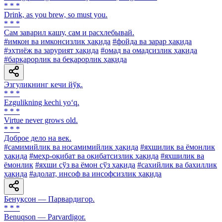
* * *
Drink, аs you brew, so must you.
* * *
Сам заварил кашу, сам и расхлебывай.
#имкон ва имконсизлик ҳақида
#фойда ва зарар ҳақида
#эҳтиёж ва зарурият ҳақида
#омад ва омадсизлик ҳақида
#барқарорлик ва беқарорлик ҳақида
Эзгуликнинг кечи йўқ.
* * *
Ezgulikning kechi yo‘q.
* * *
Virtue never grows old.
* * *
Доброе дело на век.
#самимийлик ва носамимийлик ҳақида
#яхшилик ва ёмонлик
ҳақида
#меҳр-оқибат ва оқибатсизлик ҳақида
#яхшилик ва
ёмонлик
#яхши сўз ва ёмон сўз ҳақида
#сахийлик ва бахиллик
ҳақида
#адолат, инсоф ва инсофсизлик ҳақида
Бенуқсон — Парвардигор.
* * *
Benuqson — Parvardigor.