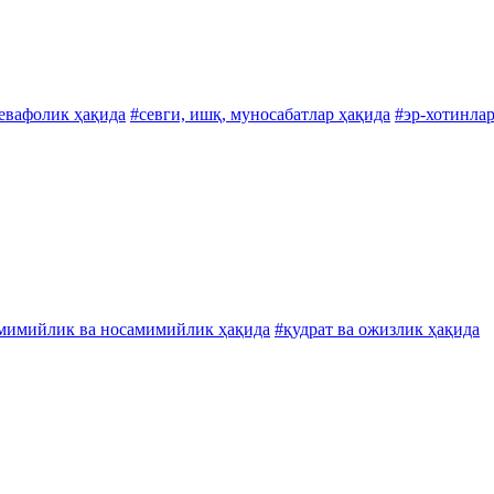
бевафолик ҳақида
#севги, ишқ, муносабатлар ҳақида
#эр-хотинлар
мимийлик ва носамимийлик ҳақида
#қудрат ва ожизлик ҳақида