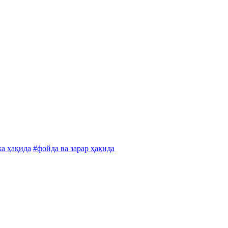
жа ҳақида
#фойда ва зарар ҳақида