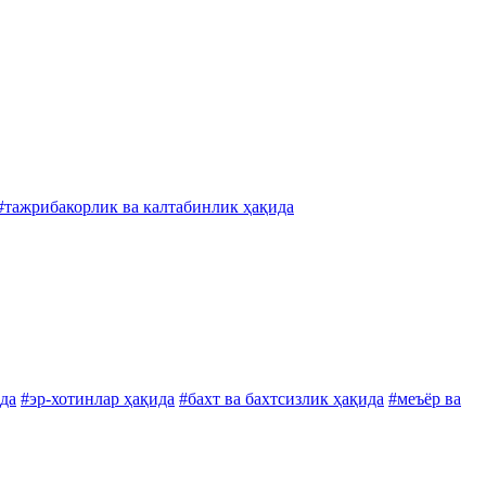
#тажрибакорлик ва калтабинлик ҳақида
ида
#эр-хотинлар ҳақида
#бахт ва бахтсизлик ҳақида
#меъёр ва