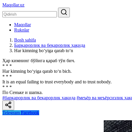
Maqollar.uz
Maqollar
Ruknlar
Bosh sahifa
Барқарорлик ва беқарорлик ҳақида
Har kimning bo‘yiga qarab to‘n
Ҳар кимнинг бўйига қараб тўн бич.
* * *
Har kimning bo‘yiga qarab to‘n bich.
* * *
It is an equal failing to trust everybody and to trust nobody.
* * *
По Сеньке и шапка.
#барқарорлик ва беқарорлик ҳақида
#меъёр ва меъёрсизлик ҳақ
Telegram
Facebook