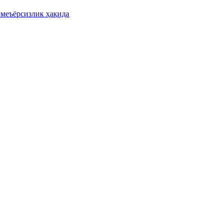
 меъёрсизлик ҳақида