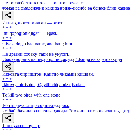
He то хлеб, что в поле, а то, что в сусеке.
#омад ва омадсизлик ҳақида
#ризқ-насиба ва бенасиблик ҳақид
Итни қопоғон қилган — эгаси.
* * *
Itni qopog‘on qilgan — egasi.
* * *
Give a dog a bad name, and hang him.
* * *
He дразни собаку, таки не укусит.
#барқарорлик ва беқарорлик ҳақида
#фойда ва зарар ҳақида
Икковга бир иштон, Қайтиб чиқамиз қишдан.
* * *
Ikkovga bir ishton, Qaytib chiqamiz qishdan.
* * *
To kill two birds with one stone.
* * *
Убить двух зайцев одним ударом.
#сабаб, баҳона ва натижа ҳақида
#имкон ва имконсизлик ҳақид
Тил суяксиз бўлар.