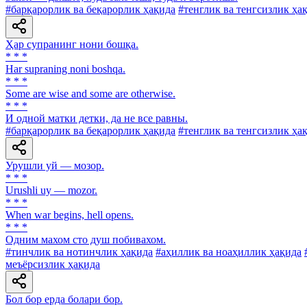
#барқарорлик ва беқарорлик ҳақида
#тенглик ва тенгсизлик ҳа
Ҳар супранинг нони бошқа.
* * *
Har supraning noni boshqa.
* * *
Some are wise and some are otherwise.
* * *
И одной матки детки, да не все равны.
#барқарорлик ва беқарорлик ҳақида
#тенглик ва тенгсизлик ҳа
Урушли уй — мозор.
* * *
Urushli uy — mozor.
* * *
When war begins, hell opens.
* * *
Одним махом сто душ побивахом.
#тинчлик ва нотинчлик ҳақида
#аҳиллик ва ноаҳиллик ҳақида
меъёрсизлик ҳақида
Бол бор ерда болари бор.