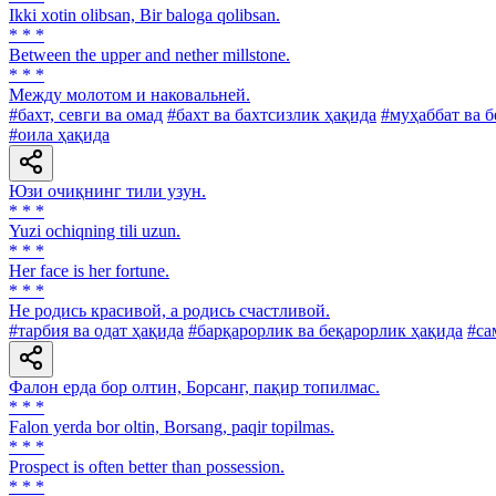
Ikki xotin olibsan, Bir baloga qolibsan.
* * *
Between the upper and nether millstone.
* * *
Между молотом и наковальней.
#бахт, севги ва омад
#бахт ва бахтсизлик ҳақида
#муҳаббат ва 
#оила ҳақида
Юзи очиқнинг тили узун.
* * *
Yuzi ochiqning tili uzun.
* * *
Her face is her fortune.
* * *
He родись красивой, а родись счастливой.
#тарбия ва одат ҳақида
#барқарорлик ва беқарорлик ҳақида
#са
Фалон ерда бор олтин, Борсанг, пақир топилмас.
* * *
Falon yerda bor oltin, Borsang, paqir topilmas.
* * *
Prospect is often better than possession.
* * *