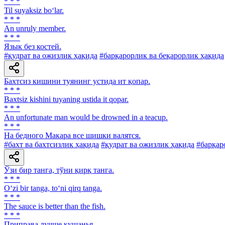
* * *
Til suyaksiz bo‘lar.
* * *
An unruly member.
* * *
Язык без костей.
#қудрат ва ожизлик ҳақида
#барқарорлик ва беқарорлик ҳақида
Бахтсиз кишини туянинг устида ит қопар.
* * *
Baxtsiz kishini tuyaning ustida it qopar.
* * *
An unfortunate man would be drowned in a teacup.
* * *
На бедного Макара все шишки валятся.
#бахт ва бахтсизлик ҳақида
#қудрат ва ожизлик ҳақида
#барқар
Ўзи бир танга, тўни қирқ танга.
* * *
O‘zi bir tanga, to‘ni qirq tanga.
* * *
The sauce is better than the fish.
* * *
Приправа лучше кушанья.