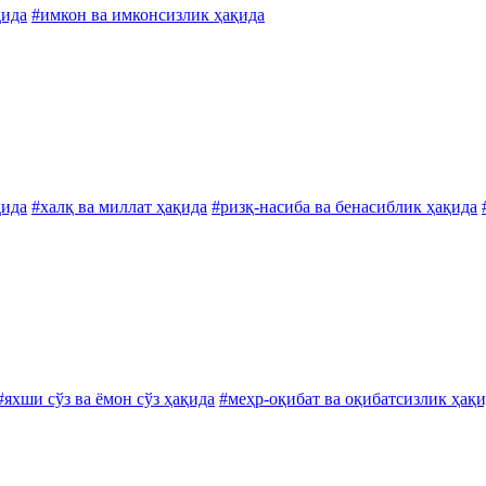
қида
#имкон ва имконсизлик ҳақида
қида
#халқ ва миллат ҳақида
#ризқ-насиба ва бенасиблик ҳақида
#яхши сўз ва ёмон сўз ҳақида
#меҳр-оқибат ва оқибатсизлик ҳақ