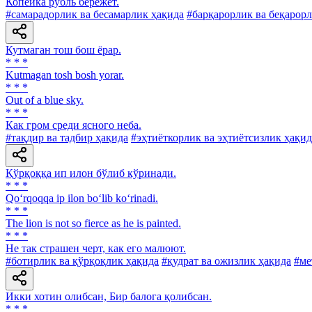
Копейка рубль бережет.
#самарадорлик ва бесамарлик ҳақида
#барқарорлик ва беқарор
Кутмаган тош бош ёрар.
* * *
Kutmagan tosh bosh yorar.
* * *
Out of a blue sky.
* * *
Как гром среди ясного неба.
#тақдир ва тадбир ҳақида
#эҳтиёткорлик ва эҳтиётсизлик ҳақид
Қўрқоққа ип илон бўлиб кўринади.
* * *
Qo‘rqoqqa ip ilon bo‘lib ko‘rinadi.
* * *
The lion is not so fierce as he is painted.
* * *
He так страшен черт, как его малюют.
#ботирлик ва қўрқоқлик ҳақида
#қудрат ва ожизлик ҳақида
#ме
Икки хотин олибсан, Бир балога қолибсан.
* * *