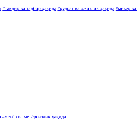
а
#тақдир ва тадбир ҳақида
#қудрат ва ожизлик ҳақида
#меъёр ва
а
#меъёр ва меъёрсизлик ҳақида