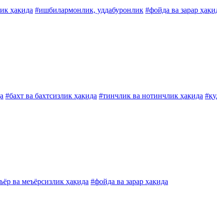
лик ҳақида
#ишбилармонлик, уддабуронлик
#фойда ва зарар ҳақи
а
#бахт ва бахтсизлик ҳақида
#тинчлик ва нотинчлик ҳақида
#қу
ъёр ва меъёрсизлик ҳақида
#фойда ва зарар ҳақида