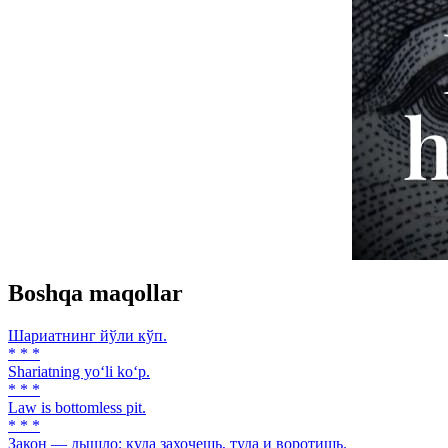
Boshqa maqollar
Шариатнинг йўли кўп.
* * *
Shariatning yo‘li ko‘p.
* * *
Law is bottomless pit.
* * *
Закон — дышло; куда захочешь, туда и воротишь.