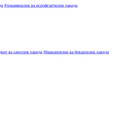
да
#тежамкорлик ва исрофгарчилик ҳақида
драт ва ожизлик ҳақида
#барқарорлик ва беқарорлик ҳақида