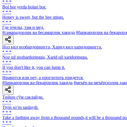
* * *
Bol bor yerda bolari bor.
* * *
Honey is sweet, but the bee stings.
* * *
Где пчелы, там и мед.
#самарадорлик ва бесамарлик ҳақида
#барқарорлик ва беқарор
Ноз қил нозбардорингга, Харид қил харидорингга.
* * *
Noz qil nozbardoringga, Xarid qil xaridoringga.
* * *
If you don't like it, you can lump it.
* * *
Нравится или нет, а проглотить придется.
#барқарорлик ва беқарорлик ҳақида
#меъёр ва меъёрсизлик ҳақ
Тийин сўм сақлайди.
* * *
Tiyin so‘m saqlaydi.
* * *
Take a farthing away from a thousand pounds,it will be a thousand po
* * *