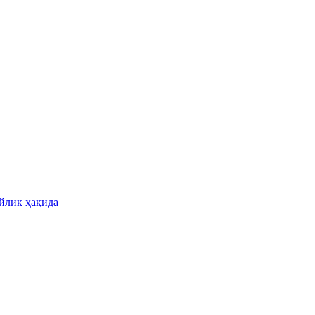
йлик ҳақида