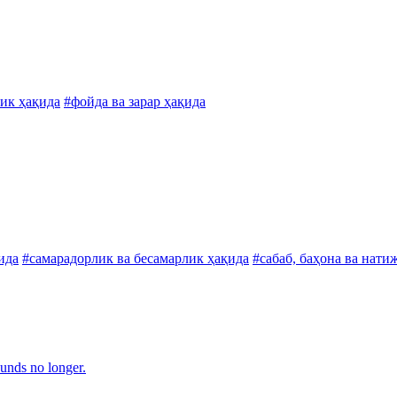
лик ҳақида
#фойда ва зарар ҳақида
ида
#самарадорлик ва бесамарлик ҳақида
#сабаб, баҳона ва нати
unds no longer.