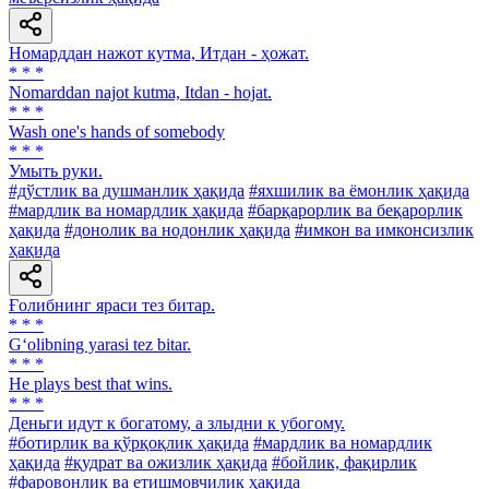
Номарддан нажот кутма, Итдан - ҳожат.
* * *
Nomarddan najot kutma, Itdan - hojat.
* * *
Wash one's hands of somebody
* * *
Умыть руки.
#дўстлик ва душманлик ҳақида
#яхшилик ва ёмонлик ҳақида
#мардлик ва номардлик ҳақида
#барқарорлик ва беқарорлик
ҳақида
#донолик ва нодонлик ҳақида
#имкон ва имконсизлик
ҳақида
Ғолибнинг яраси тез битар.
* * *
G‘olibning yarasi tez bitar.
* * *
He plays best that wins.
* * *
Деньги идут к богатому, а злыдни к убогому.
#ботирлик ва қўрқоқлик ҳақида
#мардлик ва номардлик
ҳақида
#қудрат ва ожизлик ҳақида
#бойлик, фақирлик
#фаровонлик ва етишмовчилик ҳақида