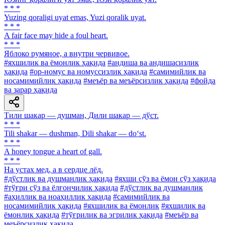
* * *
Yuzing qoraligi uyat emas, Yuzi qoralik uyat.
* * *
A fair face may hide a foul heart.
* * *
Яблоко румяное, а внутри червивое.
#яхшилик ва ёмонлик ҳақида
#андиша ва андишасизлик
ҳақида
#ор-номус ва номуссизлик ҳақида
#самимийлик ва
носамимийлик ҳақида
#меъёр ва меъёрсизлик ҳақида
#фойда
ва зарар ҳақида
Тили шакар — душман, Дили шакар — дўст.
* * *
Tili shakar — dushman, Dili shakar — do‘st.
* * *
A honey tongue a heart of gall.
* * *
На устах мед, а в сердце лёд.
#дўстлик ва душманлик ҳақида
#яхши сўз ва ёмон сўз ҳақида
#тўғри сўз ва ёлғончилик ҳақида
#дўстлик ва душманлик
#аҳиллик ва ноаҳиллик ҳақида
#самимийлик ва
носамимийлик ҳақида
#яхшилик ва ёмонлик
#яхшилик ва
ёмонлик ҳақида
#тўғрилик ва эгрилик ҳақида
#меъёр ва
меъёрсизлик ҳақида