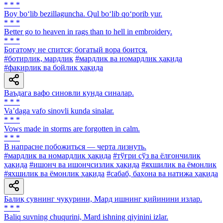
* * *
Boy bo‘lib bezillaguncha. Qul bo‘lib qo‘porib yur.
* * *
Better go to heaven in rags than to hell in embroidery.
* * *
Богатому не спится; богатый вора боится.
#ботирлик, мардлик
#мардлик ва номардлик ҳақида
#фақирлик ва бойлик ҳақида
Ваъдага вафо синовли кунда синалар.
* * *
Va’daga vafo sinovli kunda sinalar.
* * *
Vows made in storms are forgotten in calm.
* * *
В напрасне побожиться — черта лизнуть.
#мардлик ва номардлик ҳақида
#тўғри сўз ва ёлғончилик
ҳақида
#ишонч ва ишончсизлик ҳақида
#яхшилик ва ёмонлик
#яхшилик ва ёмонлик ҳақида
#сабаб, баҳона ва натижа ҳақида
Балиқ сувнинг чуқурини, Мард ишнинг қийинини излар.
* * *
Baliq suvning chuqurini, Mard ishning qiyinini izlar.