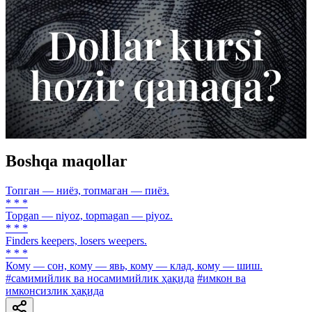
Boshqa maqollar
Топган — ниёз, топмаган — пиёз.
* * *
Topgan — niyoz, topmagan — piyoz.
* * *
Finders keepers, losers weepers.
* * *
Кому — сон, кому — явь, кому — клад, кому — шиш.
#самимийлик ва носамимийлик ҳақида
#имкон ва
имконсизлик ҳақида