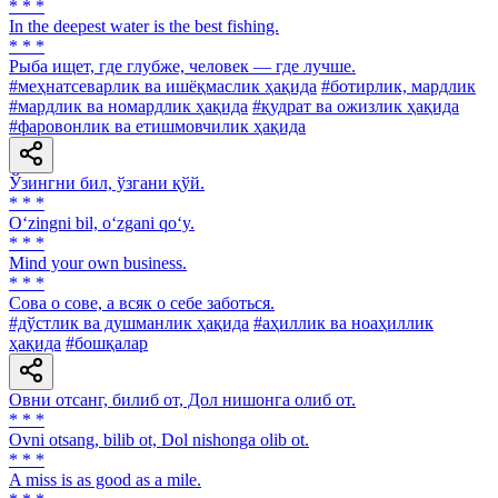
* * *
In the deepest water is the best fishing.
* * *
Рыба ищет, где глубже, человек — где лучше.
#меҳнатсеварлик ва ишёқмаслик ҳақида
#ботирлик, мардлик
#мардлик ва номардлик ҳақида
#қудрат ва ожизлик ҳақида
#фаровонлик ва етишмовчилик ҳақида
Ўзингни бил, ўзгани қўй.
* * *
O‘zingni bil, o‘zgani qo‘y.
* * *
Mind your own business.
* * *
Сова о сове, а всяк о себе заботься.
#дўстлик ва душманлик ҳақида
#аҳиллик ва ноаҳиллик
ҳақида
#бошқалар
Овни отсанг, билиб от, Дол нишонга олиб от.
* * *
Ovni otsang, bilib ot, Dol nishonga olib ot.
* * *
A miss is as good as a mile.