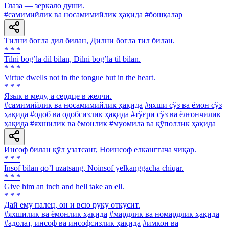
Глаза — зеркало души.
#самимийлик ва носамимийлик ҳақида
#бошқалар
Тилни боғла дил билан, Дилни боғла тил билан.
* * *
Tilni bogʼla dil bilan, Dilni bogʼla til bilan.
* * *
Virtue dwells not in the tongue but in the heart.
* * *
Язык в меду, a сердце в желчи.
#самимийлик ва носамимийлик ҳақида
#яхши сўз ва ёмон сўз
ҳақида
#одоб ва одобсизлик ҳақида
#тўғри сўз ва ёлғончилик
ҳақида
#яхшилик ва ёмонлик
#муомила ва қўполлик ҳақида
Инсоф билан қўл узатсанг, Ноинсоф елканггача чиқар.
* * *
Insof bilan qoʼl uzatsang, Noinsof yelkanggacha chiqar.
* * *
Give him an inch and hell take an ell.
* * *
Дай ему палец, он и всю руку откусит.
#яхшилик ва ёмонлик ҳақида
#мардлик ва номардлик ҳақида
#адолат, инсоф ва инсофсизлик ҳақида
#имкон ва