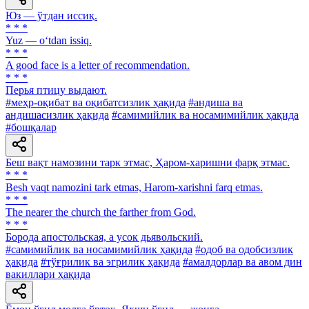
Юз — ўтдан иссиқ.
* * *
Yuz — o‘tdan issiq.
* * *
A good face is a letter of recommendation.
* * *
Перья птицу выдают.
#меҳр-оқибат ва оқибатсизлик ҳақида
#андиша ва
андишасизлик ҳақида
#самимийлик ва носамимийлик ҳақида
#бошқалар
Беш вақт намозини тарк этмас, Ҳаром-харишни фарқ этмас.
* * *
Besh vaqt namozini tark etmas, Harom-xarishni farq etmas.
* * *
The nearer the church the farther from God.
* * *
Борода апостольская, а усок дьявольский.
#самимийлик ва носамимийлик ҳақида
#одоб ва одобсизлик
ҳақида
#тўғрилик ва эгрилик ҳақида
#амалдорлар ва авом дин
вакиллари ҳақида