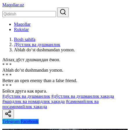
Maqollar.uz
Maqollar
Ruknlar
Bosh sahifa
Дўстлик ва душманлик
Ablah do‘st dushmandan yomon.
Аблаҳ дўст душмандан ёмон.
* * *
Ablah do‘st dushmandan yomon.
* * *
Better an open enemy than a false friend.
* * *
Бойся друга как врага.
#дўстлик ва душманлик
#дўстлик ва душманлик ҳақида
#мардлик ва номардлик ҳақида
#самимийлик ва
носамимийлик ҳақида
Telegram
Facebook