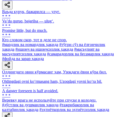
Ваъда қуруқ, бажарилса — улуғ.
* * *
Va’da quruq, bajarilsa — ulug‘.
* * *
Promise little, but do much.
* * *
Кто словом скор, тот в деле не спор.
#мардлик ва номардлик ҳақида
#тўғри сўз ва ёлғончилик
ҳақида
#ишонч ва ишончсизлик ҳақида
#масъулият ва
масъулиятсизлик ҳақида
#самарадорлик ва бесамарлик ҳақида
#фойда ва зарар ҳақида
Олдингдаги овни кўрмасанг ҳам, Узоқдаги ёвни кўра бил.
* * *
Oldingdagi ovni ko‘rmasang ham, Uzoqdagi yovni ko‘ra bil.
* * *
A danger foreseen is half avoided.
* * *
Веревку врага не используйте при спуске в колодец.
#дўстлик ва душманлик ҳақида
#тажрибакорлик ва
калтабинлик ҳақида
#эҳтиёткорлик ва эҳтиётсизлик ҳақида