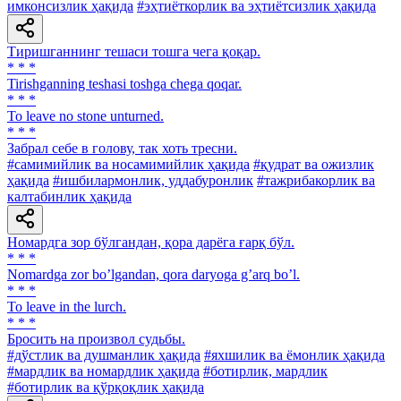
имконсизлик ҳақида
#эҳтиёткорлик ва эҳтиётсизлик ҳақида
Тиришганнинг тешаси тошга чега қоқар.
* * *
Tirishganning teshasi toshga chega qoqar.
* * *
To leave no stone unturned.
* * *
Забрал себе в голову, так хоть тресни.
#самимийлик ва носамимийлик ҳақида
#қудрат ва ожизлик
ҳақида
#ишбилармонлик, уддабуронлик
#тажрибакорлик ва
калтабинлик ҳақида
Номардга зор бўлгандан, қора дарёга ғарқ бўл.
* * *
Nomardga zor boʼlgandan, qora daryoga gʼarq boʼl.
* * *
To leave in the lurch.
* * *
Бросить на произвол судьбы.
#дўстлик ва душманлик ҳақида
#яхшилик ва ёмонлик ҳақида
#мардлик ва номардлик ҳақида
#ботирлик, мардлик
#ботирлик ва қўрқоқлик ҳақида