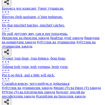
Бировга чоҳ қазисанг, ўзинг тушарсан.
* * *
Birovga choh qazisang, oʼzing tusharsan.
* * *
He that mischief hatches, mischief catches.
* * *
He рой другому яму, сам в нее попадешь.
#яхшилик ва ёмонлик ҳақида
#қайтар дунё ҳақида
#мардлик
ва номардлик ҳақида
#дўстлик ва душманлик
#дўстлик ва
душманлик ҳақида
Туҳмат тош ёрар, тош ёрмаса, бош ёрар.
* * *
Tuhmat tosh yorar, tosh yormasa, bosh yorar.
* * *
Put it on thick, and a little will stick.
* * *
Старайся вовсю, чего-нибудь и добьешься
#дўстлик ва душманлик ҳақида
#яхши сўз ва ёмон сўз ҳақида
#тўғри сўз ва ёлғончилик ҳақида
#адолат, инсоф ва
инсофсизлик ҳақида
#сахийлик ва бахиллик ҳақида