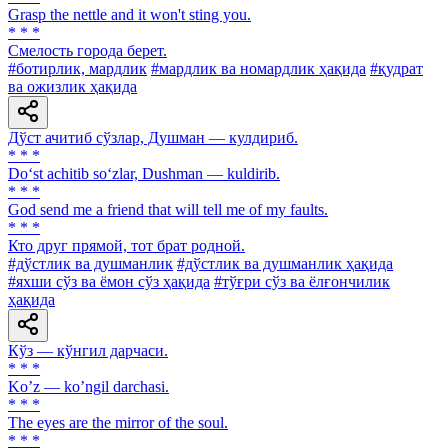
Grasp the nettle and it won't sting you.
* * *
Смелость города берет.
#ботирлик, мардлик
#мардлик ва номардлик ҳақида
#қудрат
ва ожизлик ҳақида
Дўст ачитиб сўзлар, Душман — кулдириб.
* * *
Do‘st achitib so‘zlar, Dushman — kuldirib.
* * *
God send me a friend that will tell me of my faults.
* * *
Кто друг прямой, тот брат родной.
#дўстлик ва душманлик
#дўстлик ва душманлик ҳақида
#яхши сўз ва ёмон сўз ҳақида
#тўғри сўз ва ёлғончилик
ҳақида
Кўз — кўнгил дарчаси.
* * *
Koʼz — koʼngil darchasi.
* * *
The eyes are the mirror of the soul.
* * *