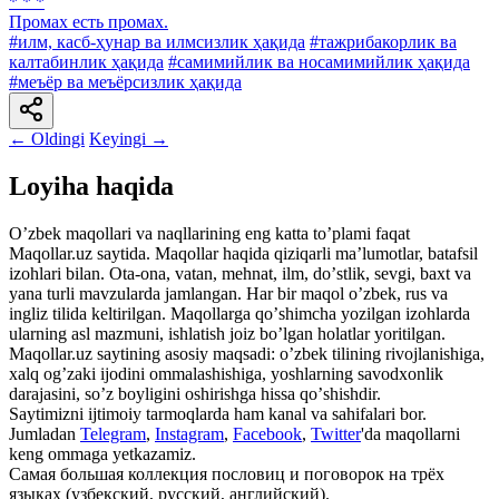
* * *
Промах есть промах.
#илм, касб-ҳунар ва илмсизлик ҳақида
#тажрибакорлик ва
калтабинлик ҳақида
#самимийлик ва носамимийлик ҳақида
#меъёр ва меъёрсизлик ҳақида
← Oldingi
Keyingi →
Loyiha haqida
Oʼzbek maqollari va naqllarining eng katta toʼplami faqat
Maqollar.uz saytida. Maqollar haqida qiziqarli maʼlumotlar, batafsil
izohlari bilan. Ota-ona, vatan, mehnat, ilm, doʼstlik, sevgi, baxt va
yana turli mavzularda jamlangan. Har bir maqol oʼzbek, rus va
ingliz tilida keltirilgan. Maqollarga qoʼshimcha yozilgan izohlarda
ularning asl mazmuni, ishlatish joiz boʼlgan holatlar yoritilgan.
Maqollar.uz saytining asosiy maqsadi: oʼzbek tilining rivojlanishiga,
xalq ogʼzaki ijodini ommalashishiga, yoshlarning savodxonlik
darajasini, soʼz boyligini oshirishga hissa qoʼshishdir.
Saytimizni ijtimoiy tarmoqlarda ham kanal va sahifalari bor.
Jumladan
Telegram
,
Instagram
,
Facebook
,
Twitter
'da maqollarni
keng ommaga yetkazamiz.
Самая большая коллекция пословиц и поговорок на трёх
языках (узбекский, русский, английский).