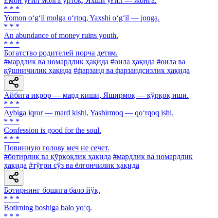
Ёмон ўғил молга ўртоқ, Яхши ўғил — жонга.
* * *
Yomon o‘g‘il molga o‘rtoq, Yaxshi o‘g‘il — jonga.
* * *
An abundance of money ruins youth.
* * *
Богатство родителей порча детям.
#мардлик ва номардлик ҳақида
#оила ҳақида
#оила ва
қўшничилик ҳақида
#фарзанд ва фарзандсизлик ҳақида
Айбига иқрор — мард киши, Яширмоқ — қўрқоқ иши.
* * *
Aybiga iqror — mard kishi, Yashirmoq — qo‘rqoq ishi.
* * *
Confession is good for the soul.
* * *
Повинную голову меч не сечет.
#ботирлик ва қўрқоқлик ҳақида
#мардлик ва номардлик
ҳақида
#тўғри сўз ва ёлғончилик ҳақида
Ботирнинг бошига бало йўқ.
* * *
Botirning boshiga balo yo‘q.
* * *