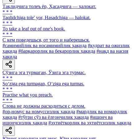
Тақлидчига толеъ ёр, Ҳасадчига — ҳалокат.
* * *
Taqlidchiga tole' yor, Hasadchiga — halokat.
* * *
To take a leaf out of one's book.
* * *
С кем поведешься, от того и наберешься.
#самимийлик ва носамимийлик ҳақида
#қудрат ва ожизлик
ҳақида
#барқарорлик ва беқарорлик ҳақида
#нақд ва насия
ҳақида
Сўзига эга турмаган, Ўзига эга турмас.
* * *
So‘ziga ega turmagan, O‘ziga ega turmas.
* * *
Practise what you preach.
* * *
Слова не должны расходиться с делом.
#ор-номус ва номуссизлик ҳақида
#мардлик ва номардлик
ҳақида
#тўғри сўз ва ёлғончилик ҳақида
#ишонч ва
ишончсизлик ҳақида
#эҳтиёткорлик ва эҳтиётсизлик ҳақида
Юзинг қоралиги уят эмас, Юзи қоралик уят.