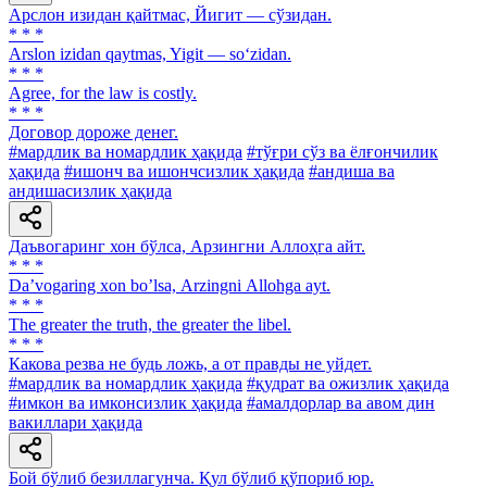
Арслон изидан қайтмас, Йигит — сўзидан.
* * *
Arslon izidan qaytmas, Yigit — so‘zidan.
* * *
Agree, for the law is costly.
* * *
Договор дороже денег.
#мардлик ва номардлик ҳақида
#тўғри сўз ва ёлғончилик
ҳақида
#ишонч ва ишончсизлик ҳақида
#андиша ва
андишасизлик ҳақида
Даъвогаринг хон бўлса, Арзингни Аллоҳга айт.
* * *
Daʼvogaring xon boʼlsa, Аrzingni Аllohga ayt.
* * *
The greater the truth, the greater the libel.
* * *
Какова резва не будь ложь, а от правды не уйдет.
#мардлик ва номардлик ҳақида
#қудрат ва ожизлик ҳақида
#имкон ва имконсизлик ҳақида
#амалдорлар ва авом дин
вакиллари ҳақида
Бой бўлиб безиллагунча. Қул бўлиб қўпориб юр.