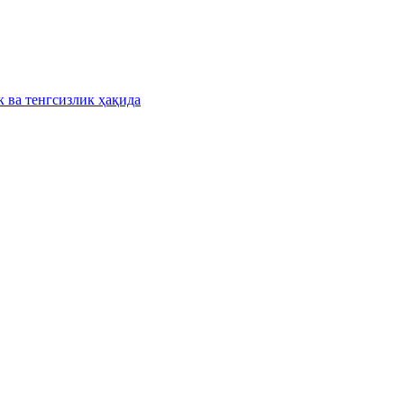
к ва тенгсизлик ҳақида