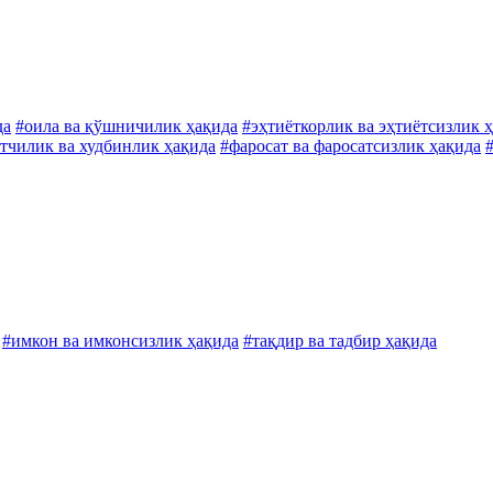
да
#оила ва қўшничилик ҳақида
#эҳтиёткорлик ва эҳтиётсизлик 
тчилик ва худбинлик ҳақида
#фаросат ва фаросатсизлик ҳақида
#имкон ва имконсизлик ҳақида
#тақдир ва тадбир ҳақида