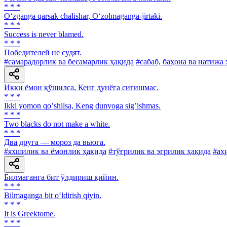
* * *
O‘zganga qarsak chalishar, O‘zolmaganga-jirtaki.
* * *
Success is never blamed.
* * *
Победителей не судят.
#самарадорлик ва бесамарлик ҳақида
#сабаб, баҳона ва натижа
Икки ёмон қўшилса, Кенг дунёга сиғишмас.
* * *
Ikki yomon qoʼshilsa, Keng dunyoga sigʼishmas.
* * *
Two blacks do not make a white.
* * *
Два друга — мороз да вьюга.
#яхшилик ва ёмонлик ҳақида
#тўғрилик ва эгрилик ҳақида
#аҳ
Билмаганга бит ўлдириш қийин.
* * *
Bilmaganga bit o‘ldirish qiyin.
* * *
It is Greektome.
* * *