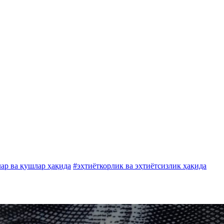
ар ва қушлар ҳақида
#эҳтиёткорлик ва эҳтиётсизлик ҳақида