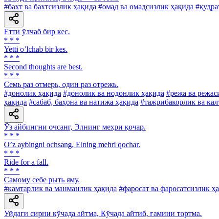
#бахт ва бахтсизлик ҳақида
#омад ва омадсизлик ҳақида
#қудра
Етти ўлчаб бир кес.
* * *
Yetti oʼlchab bir kes.
* * *
Second thoughts are best.
* * *
Семь раз отмерь, один раз отрежь.
#донолик ҳақида
#донолик ва нодонлик ҳақида
#режа ва режас
ҳақида
#сабаб, баҳона ва натижа ҳақида
#тажрибакорлик ва кал
Ўз айбингни очсанг, Элнинг меҳри қочар.
* * *
Oʼz aybingni ochsang, Elning mehri qochar.
* * *
Ride for a fall.
* * *
Самому себе рыть яму.
#камтарлик ва манманлик ҳақида
#фаросат ва фаросатсизлик ҳ
Уйдаги сирни кўчада айтма, Кўчада айтиб, ғамини тортма.