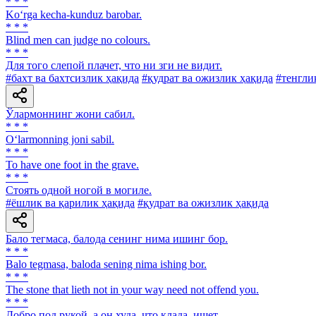
* * *
Ko‘rga kecha-kunduz barobar.
* * *
Blind men can judge no colours.
* * *
Для того слепой плачет, что ни зги не видит.
#бахт ва бахтсизлик ҳақида
#қудрат ва ожизлик ҳақида
#тенгли
Ўлармоннинг жони сабил.
* * *
O‘larmonning joni sabil.
* * *
To have one foot in the grave.
* * *
Стоять одной ногой в могиле.
#ёшлик ва қарилик ҳақида
#қудрат ва ожизлик ҳақида
Бало тегмаса, балода сенинг нима ишинг бор.
* * *
Balo tegmasa, baloda sening nima ishing bor.
* * *
The stone that lieth not in your way need not offend you.
* * *
Добро под рукой, а он худа, что клада, ищет.