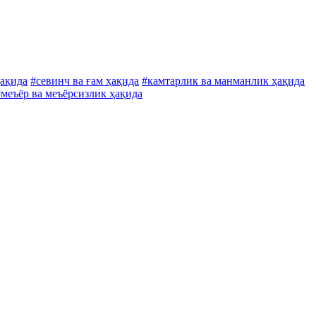
ҳақида
#севинч ва ғам ҳақида
#камтарлик ва манманлик ҳақида
#меъёр ва меъёрсизлик ҳақида