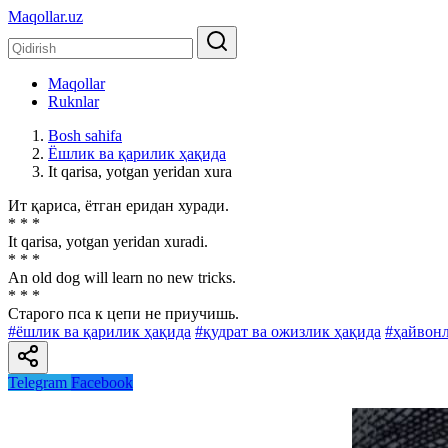
Maqollar.uz
Maqollar
Ruknlar
Bosh sahifa
Ёшлик ва қарилик ҳақида
It qarisa, yotgan yeridan xura
Ит қариса, ётган еридан хуради.
* * *
It qarisa, yotgan yeridan xuradi.
* * *
An old dog will learn no new tricks.
* * *
Старого пса к цепи не приучишь.
#ёшлик ва қарилик ҳақида
#қудрат ва ожизлик ҳақида
#ҳайвонл
Telegram
Facebook