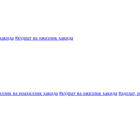
 ҳақида
#қудрат ва ожизлик ҳақида
иллик ва ноаҳиллик ҳақида
#қудрат ва ожизлик ҳақида
#адолат, 