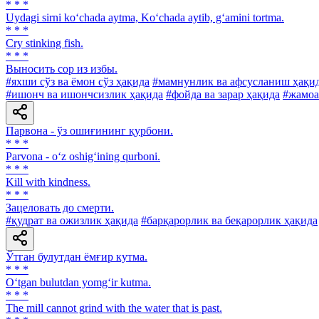
* * *
Uydagi sirni ko‘chada aytma, Ko‘chada aytib, g‘amini tortma.
* * *
Cry stinking fish.
* * *
Выносить cop из избы.
#яхши сўз ва ёмон сўз ҳақида
#мамнунлик ва афсусланиш ҳақи
#ишонч ва ишончсизлик ҳақида
#фойда ва зарар ҳақида
#жамоа
Парвона - ўз ошиғининг қурбони.
* * *
Parvona - o‘z oshig‘ining qurboni.
* * *
Kill with kindness.
* * *
Зацеловать до смерти.
#қудрат ва ожизлик ҳақида
#барқарорлик ва беқарорлик ҳақида
Ўтган булутдан ёмғир кутма.
* * *
O‘tgan bulutdan yomg‘ir kutma.
* * *
The mill cannot grind with the water that is past.