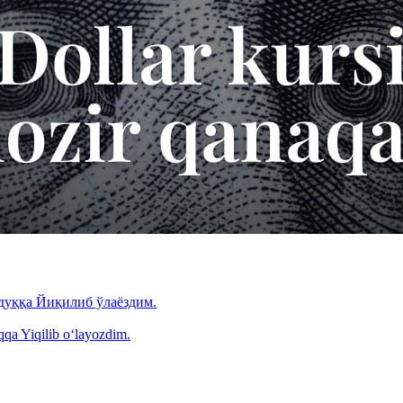
дуққа Йиқилиб ўлаёздим.
qa Yiqilib o‘layozdim.