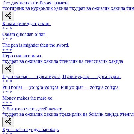
Это для меня китайская грамота.
#ботирлик ва қўрқоқлик ҳақида
#қудрат ва ожизлик ҳақида
#им
Қалам қиличдан ўткир.
* * *
Qalam qilichdan o‘tkir.
* * *
The pen is mightier than the sword.
* * *
Перо сильнее меча.
#қудрат ва ожизлик ҳақида
#тенглик ва тенгсизлик ҳақида
Пули борлар — йўрға-йўрға, Пули йўқлар — зўрға-зўрға.
* * *
Puli borlar — yo‘rg‘a-yo‘rg‘a, Puli yo‘qlar — zo‘rg‘a-zo‘rg‘a.
* * *
Money makes the mare go.
* * *
У богатого черт детей качает.
#қудрат ва ожизлик ҳақида
#фақирлик ва бойлик ҳақида
#тенгл
Кўрга кеча-кундуз баробар.