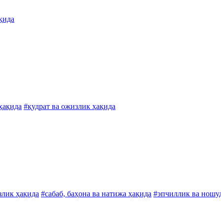
қида
 ҳақида
#қудрат ва ожизлик ҳақида
злик ҳақида
#сабаб, баҳона ва натижа ҳақида
#эпчиллик ва ношу