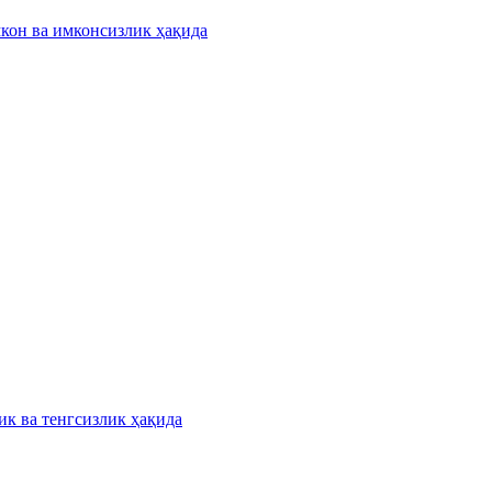
кон ва имконсизлик ҳақида
ик ва тенгсизлик ҳақида