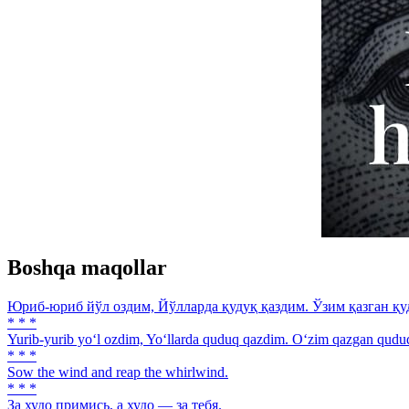
Boshqa maqollar
Юриб-юриб йўл оздим, Йўлларда қудуқ қаздим. Ўзим қазган қу
* * *
Yurib-yurib yo‘l ozdim, Yo‘llarda quduq qazdim. O‘zim qazgan quduq
* * *
Sow the wind and reap the whirlwind.
* * *
За худо примись, а худо — за тебя.