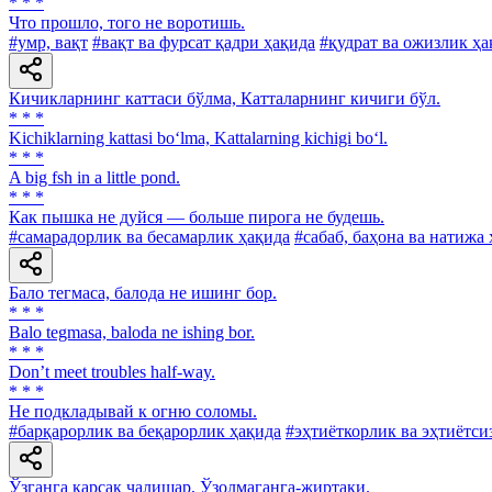
* * *
Что прошло, того не воротишь.
#умр, вақт
#вақт ва фурсат қадри ҳақида
#қудрат ва ожизлик ҳа
Кичикларнинг каттаси бўлма, Катталарнинг кичиги бўл.
* * *
Kichiklarning kattasi bo‘lma, Kattalarning kichigi bo‘l.
* * *
A big fsh in a little pond.
* * *
Как пышка не дуйся — больше пирога не будешь.
#самарадорлик ва бесамарлик ҳақида
#сабаб, баҳона ва натижа
Бало тегмаса, балода не ишинг бор.
* * *
Balo tegmasa, baloda ne ishing bor.
* * *
Don’t meet troubles half-way.
* * *
He подкладывай к огню соломы.
#барқарорлик ва беқарорлик ҳақида
#эҳтиёткорлик ва эҳтиётси
Ўзганга қарсак чалишар, Ўзолмаганга-жиртаки.