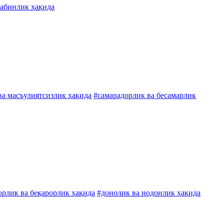
табинлик ҳақида
ва масъулиятсизлик ҳақида
#самарадорлик ва бесамарлик
орлик ва беқарорлик ҳақида
#донолик ва нодонлик ҳақида