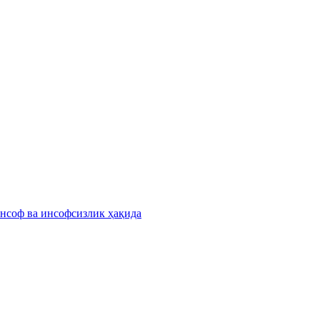
инсоф ва инсофсизлик ҳақида