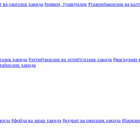
т ва ожизлик ҳақида
#имкон, тушкунлик
#тажрибакорлик ва кал
излик ҳақида
#эҳтиёткорлик ва эҳтиётсизлик ҳақида
#масъулият 
табинлик ҳақида
ақида
#фойда ва зарар ҳақида
#қудрат ва ожизлик ҳақида
#барқар