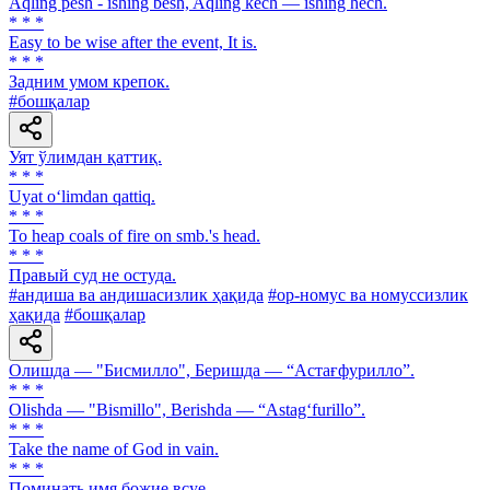
Aqling pesh - ishing besh, Aqling kech — ishing hech.
* * *
Easy to be wise after the event, It is.
* * *
Задним умом крепок.
#бошқалар
Уят ўлимдан қаттиқ.
* * *
Uyat o‘limdan qattiq.
* * *
To heap coals of fire on smb.'s head.
* * *
Правый суд не остуда.
#андиша ва андишасизлик ҳақида
#ор-номус ва номуссизлик
ҳақида
#бошқалар
Олишда — "Бисмилло", Беришда — “Астағфурилло”.
* * *
Olishda — "Bismillo", Berishda — “Astag‘furillo”.
* * *
Take the name of God in vain.
* * *
Поминать имя божие всуе.