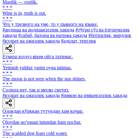
Mastlik — rostlik.
* * *
Wine is in, truth is out.
* * *
Что у трезвого на уме, то у пьяного на языке.
#андиша ва андишасизлик ҳақида
#тўғри сўз ва ёлғончилик
ҳақида
#сабаб, баҳона ва натижа ҳақида
#ботирлик, мардлик
#қудрат ва ожизлик ҳақида
#адолат, тенглик
Етмиш юлдуз ярим ойга татимас.
* * *
Yetmish yulduz yarim oyga tatimas.
* * *
The moon is not seen when the sun shines.
* * *
Солнца нет, так и месяц светит.
#қудрат ва ожизлик ҳақида
#имкон ва имконсизлик ҳақида
Оловдан қўрққан тутундан ҳам қочар.
* * *
Olovdan qo‘rqqan tutundan ham qochar.
* * *
The scalded dog fears cold water.