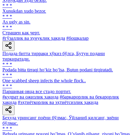
Хунукдан худо безор.
* * *
Xunukdan хudo bezor.
* * *
As ugly as sin.
* * *
Страшен как черт.
#гўзаллик ва хунуклик ҳақида
#бошқалар
Подада битта тиррақи ҳўкиз бўлса, Бутун подани
тирқиратади.
* * *
Podada bitta tirraqi ho‘kiz bo‘lsa, Butun podani tirqiratadi.
* * *
One scabbed sheep infects the whole flock..
* * *
Паршивая овца все стадо портит.
#қудрат ва ожизлик ҳақида
#барқарорлик ва беқарорлик
ҳақида
#эҳтиёткорлик ва эҳтиётсизлик ҳақида
Беҳуда уринсанг поёни бўлмас, Ўйланиб қилсанг, зиёни
бўлмас.
* * *
Behuda urinsang poyoni boʼlmas, Oʼylanib qilsang, ziyoni boʼlmas.