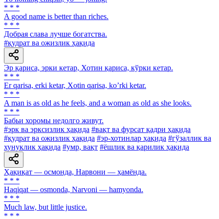
* * *
A good name is better than riches.
* * *
Добрая слава лучше богатства.
#қудрат ва ожизлик ҳақида
Эр қариса, эрки кетар, Хотин қариса, кўрки кетар.
* * *
Er qarisa, erki ketar, Xotin qarisa, koʼrki ketar.
* * *
A man is as old as he feels, and a woman as old as she looks.
* * *
Бабьи хоромы недолго живут.
#эрк ва эрксизлик ҳақида
#вақт ва фурсат қадри ҳақида
#қудрат ва ожизлик ҳақида
#эр-хотинлар ҳақида
#гўзаллик ва
хунуклик ҳақида
#умр, вақт
#ёшлик ва қарилик ҳақида
Ҳақиқат — осмонда, Нарвони — ҳамёнда.
* * *
Haqiqat — osmonda, Narvoni — hamyonda.
* * *
Much law, but little justice.
* * *