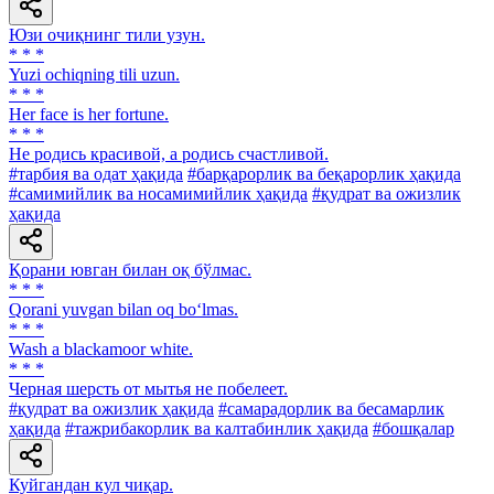
Юзи очиқнинг тили узун.
* * *
Yuzi ochiqning tili uzun.
* * *
Her face is her fortune.
* * *
He родись красивой, а родись счастливой.
#тарбия ва одат ҳақида
#барқарорлик ва беқарорлик ҳақида
#самимийлик ва носамимийлик ҳақида
#қудрат ва ожизлик
ҳақида
Қорани ювган билан оқ бўлмас.
* * *
Qorani yuvgan bilan oq bo‘lmas.
* * *
Wash a blackamoor white.
* * *
Черная шерсть от мытья не побелеет.
#қудрат ва ожизлик ҳақида
#самарадорлик ва бесамарлик
ҳақида
#тажрибакорлик ва калтабинлик ҳақида
#бошқалар
Куйгандан кул чиқар.