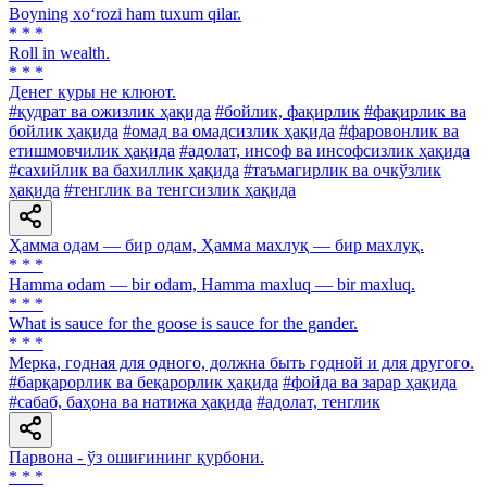
Boyning xo‘rozi ham tuxum qilar.
* * *
Roll in wealth.
* * *
Денег куры не клюют.
#қудрат ва ожизлик ҳақида
#бойлик, фақирлик
#фақирлик ва
бойлик ҳақида
#омад ва омадсизлик ҳақида
#фаровонлик ва
етишмовчилик ҳақида
#адолат, инсоф ва инсофсизлик ҳақида
#сахийлик ва бахиллик ҳақида
#таъмагирлик ва очкўзлик
ҳақида
#тенглик ва тенгсизлик ҳақида
Ҳамма одам — бир одам, Ҳамма махлуқ — бир махлуқ.
* * *
Hamma odam — bir odam, Hamma maxluq — bir maxluq.
* * *
What is sauce for the goose is sauce for the gander.
* * *
Мерка, годная для одного, должна быть годной и для другого.
#барқарорлик ва беқарорлик ҳақида
#фойда ва зарар ҳақида
#сабаб, баҳона ва натижа ҳақида
#адолат, тенглик
Парвона - ўз ошиғининг қурбони.
* * *