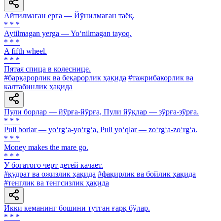
Айтилмаган ерга — Йўнилмаган таёқ.
* * *
Aytilmagan yerga — Yo‘nilmagan tayoq.
* * *
A fifth wheel.
* * *
Пятая спица в колеснице.
#барқарорлик ва беқарорлик ҳақида
#тажрибакорлик ва
калтабинлик ҳақида
Пули борлар — йўрға-йўрға, Пули йўқлар — зўрға-зўрға.
* * *
Puli borlar — yo‘rg‘a-yo‘rg‘a, Puli yo‘qlar — zo‘rg‘a-zo‘rg‘a.
* * *
Money makes the mare go.
* * *
У богатого черт детей качает.
#қудрат ва ожизлик ҳақида
#фақирлик ва бойлик ҳақида
#тенглик ва тенгсизлик ҳақида
Икки кеманинг бошини тутган ғарқ бўлар.
* * *