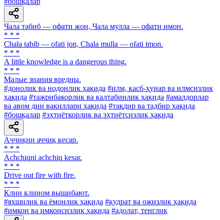
#бошқалар
Чала табиб — офати жон, Чала мулла — офати имон.
* * *
Chala tabib — ofati jon, Chala mulla — ofati imon.
* * *
A little knowledge is a dangerous thing.
* * *
Малые знания вредны.
#донолик ва нодонлик ҳақида
#илм, касб-ҳунар ва илмсизлик
ҳақида
#тажрибакорлик ва калтабинлик ҳақида
#амалдорлар
ва авом дин вакиллари ҳақида
#тақдир ва тадбир ҳақида
#бошқалар
#эҳтиёткорлик ва эҳтиётсизлик ҳақида
Аччиқни аччиқ кесар.
* * *
Achchiqni achchiq kesar.
* * *
Drive out fire with fire.
* * *
Клин клином вышибают.
#яхшилик ва ёмонлик ҳақида
#қудрат ва ожизлик ҳақида
#имкон ва имконсизлик ҳақида
#адолат, тенглик