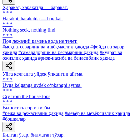
Ҳаракат, ҳаракатда — баракат.
* * *
Harakat, harakatda — barakat.
* * *
Nothing seek, nothing find.
* * *
Под лежачий камень вода не течет.
#меҳнатсеварлик ва ишёқмаслик ҳақида
#фойда ва зарар
ҳақида
#самарадорлик ва бесамарлик ҳақида
#қудрат ва
ожизлик ҳақида
#ризқ-насиба ва бенасиблик ҳақида
Уйга келганга уйдек ўпкангни айтма.
* * *
Uyga kelganga uydek o‘pkangni aytma.
* * *
Cry from the house-tops
* * *
Выносить cop из избы.
#режа ва режасизлик ҳақида
#меъёр ва меъёрсизлик ҳақида
#бошқалар
Билган ўзар, билмаган тўзар.