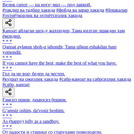
Велик сапог — на ноге; мал — под лавкой.
#тақдир ва тадбир ҳақида
#фойда ва зарар ҳақида
#бошқалар
#эҳтиёткорлик ва эҳтиётсизлик ҳақида
Қаноат айлаган шоҳ-у жаҳондир, Тама қилган эшакдан ҳам
ёмондир.
* * *
Qanoat aylagan shoh-u jahondir, Tama qilgan eshakdan ham
yomondir.
* * *
If you cannot have the best, make the best of what you have.
* * *
Гол да не вор; беден да честен.
#қудрат ва ожизлик ҳақида
#сабр-қаноат ва сабрсизлик ҳақида
#сабр, қаноат
Ғамсиз ошим, даъвосиз бошим.
* * *
G‘amsiz oshim, da'vosiz boshim.
* * *
As (happy) jolly as a sandboy.
* * *
От радости и старики со старухами помолодели.