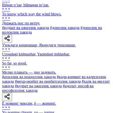
* * *
Bilgan o‘zar, bilmagan to‘zar.
* * *
To know which way the wind blows.
* * *
Держать нос по ветру.
#қудрат ва ожизлик ҳақида
#донолик ҳақида
#донолик ва
нодонлик ҳақида
Узоқдаги кишнашар, Яқиндаги тишлашар.
* * *
Uzoqdagi kishnashar, Yaqindagi tishlashar.
* * *
So far, so good.
* * *
Мелко плавать — дно задевать.
#аҳиллик ва ноаҳиллик ҳақида
#қадр-қиммат ва қадрсизлик
ҳақида
#меҳр-оқибат ва оқибатсизлик ҳақида
#халқ ва миллат
ҳақида
#қудрат ва ожизлик ҳақида
#адолат, инсоф ва
инсофсизлик ҳақида
Ё номинг чиқсин, ё — жонинг.
* * *
Yo noming chiqsin, yo — joning.