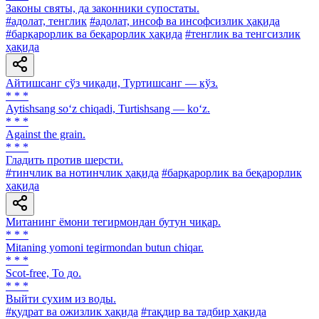
Законы святы, да законники супостаты.
#адолат, тенглик
#адолат, инсоф ва инсофсизлик ҳақида
#барқарорлик ва беқарорлик ҳақида
#тенглик ва тенгсизлик
ҳақида
Айтишсанг сўз чиқади, Туртишсанг — кўз.
* * *
Aytishsang so‘z chiqadi, Turtishsang — ko‘z.
* * *
Against the grain.
* * *
Гладить против шерсти.
#тинчлик ва нотинчлик ҳақида
#барқарорлик ва беқарорлик
ҳақида
Митанинг ёмони тегирмондан бутун чиқар.
* * *
Mitaning yomoni tegirmondan butun chiqar.
* * *
Scot-free, То до.
* * *
Выйти сухим из воды.
#қудрат ва ожизлик ҳақида
#тақдир ва тадбир ҳақида