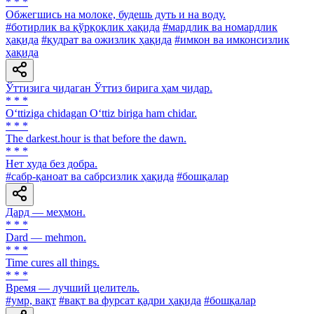
* * *
Обжегшись на молоке, будешь дуть и на воду.
#ботирлик ва қўрқоқлик ҳақида
#мардлик ва номардлик
ҳақида
#қудрат ва ожизлик ҳақида
#имкон ва имконсизлик
ҳақида
Ўттизига чидаган Ўттиз бирига ҳам чидар.
* * *
O‘ttiziga chidagan O‘ttiz biriga ham chidar.
* * *
The darkest.hour is that before the dawn.
* * *
Нет худа без добра.
#сабр-қаноат ва сабрсизлик ҳақида
#бошқалар
Дард — меҳмон.
* * *
Dard — mehmon.
* * *
Time cures all things.
* * *
Время — лучший целитель.
#умр, вақт
#вақт ва фурсат қадри ҳақида
#бошқалар