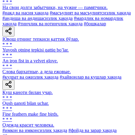
* * *
Ha свои долги забытчики, на чужие — памятчики.
#нақд ва насия ҳақида
#масъулият ва масъулиятсизлик ҳақида
#андиша ва андишасизлик ҳақида
#мардлик ва номардлик
ҳақида
#тинчлик ва нотинчлик ҳақида
#бошқалар
Ювош отнинг тепкиси қаттиқ бўлар.
* * *
Yuvosh otning tepkisi qattiq boʼlar.
* * *
An iron fist in a velvet glove.
* * *
Слова бархатные, а дела ежовые.
#қудрат ва ожизлик ҳақида
#ҳайвонлар ва қушлар ҳақида
Қуш қаноти билан учар.
* * *
Qush qanoti bilan uchar.
* * *
Fine feathers make fine birds.
* * *
Одежда красит человека.
#имкон ва имконсизлик ҳақида
#фойда ва зарар ҳақида