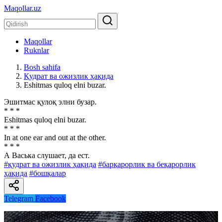
Maqollar.uz
Maqollar
Ruknlar
Bosh sahifa
Қудрат ва ожизлик ҳақида
Eshitmas quloq elni buzar.
Эшитмас қулоқ элни бузар.
* * *
Eshitmas quloq elni buzar.
* * *
In at one ear and out at the other.
* * *
А Васька слушает, да ест.
#қудрат ва ожизлик ҳақида
#барқарорлик ва беқарорлик
ҳақида
#бошқалар
Telegram
Facebook