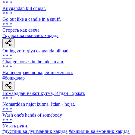
* * *
Kuygandan kul chiqar.
* * *
Go out like a candle in a snuff.
* * *
Сгореть как свеча.
#қудрат ва ожизлик ҳақида
Otning zo‘ri qiya oshganda bilinadi.
* * *
Change horses in the midstream.
* * *
На переправе лошадей не меняют.
#бошқалар
Номарддан нажот кутма, Итдан - ҳожат.
* * *
Nomarddan najot kutma, Itdan - hojat.
* * *
Wash one's hands of somebody
* * *
Умыть руки.
#дўстлик ва душманлик ҳақида
#яхшилик ва ёмонлик ҳақида