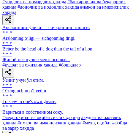
#мардлик ва номардлик ҳақида
#барқарорлик ва беқарорлик
ҳақида
#донолик ва нодонлик ҳақида
#имкон ва имконсизлик
ҳақида
Арслоннинг ўлиги — сичқоннинг тириги.
* * *
Arslonning o‘ligi — sichqonning tirigi.
* * *
Better be the head of a dog than the tail of a lion.
* * *
Живой пес лучше мертвого льва.
#қудрат ва ожизлик ҳақида
#бошқалар
Ўзинг учун ўл етим.
* * *
Oʼzing uchun oʼl yetim.
* * *
To stew in one's own grease.
* * *
Вариться в собственном соку.
#меҳр-оқибат ва оқибатсизлик ҳақида
#қудрат ва ожизлик
ҳақида
#имкон ва имконсизлик ҳақида
#меҳр, оқибат
#фойда
ва зарар ҳақида