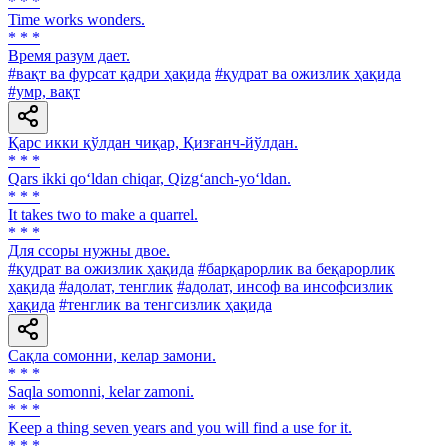
* * *
Time works wonders.
* * *
Время разум дает.
#вақт ва фурсат қадри ҳақида
#қудрат ва ожизлик ҳақида
#умр, вақт
Қарс икки қўлдан чиқар, Қизғанч-йўлдан.
* * *
Qars ikki qo‘ldan chiqar, Qizg‘anch-yo‘ldan.
* * *
It takes two to make a quarrel.
* * *
Для ссоры нужны двое.
#қудрат ва ожизлик ҳақида
#барқарорлик ва беқарорлик
ҳақида
#адолат, тенглик
#адолат, инсоф ва инсофсизлик
ҳақида
#тенглик ва тенгсизлик ҳақида
Сақла сомонни, келар замони.
* * *
Saqla somonni, kelar zamoni.
* * *
Keep a thing seven years and you will find a use for it.
* * *