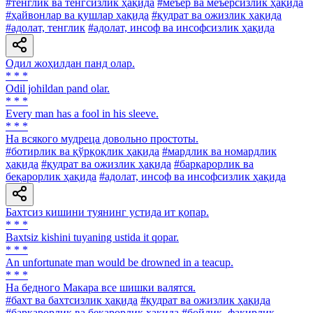
#тенглик ва тенгсизлик ҳақида
#меъёр ва меъёрсизлик ҳақида
#ҳайвонлар ва қушлар ҳақида
#қудрат ва ожизлик ҳақида
#адолат, тенглик
#адолат, инсоф ва инсофсизлик ҳақида
Одил жоҳилдан панд олар.
* * *
Odil johildan pand olar.
* * *
Every man has a fool in his sleeve.
* * *
На всякого мудреца довольно простоты.
#ботирлик ва қўрқоқлик ҳақида
#мардлик ва номардлик
ҳақида
#қудрат ва ожизлик ҳақида
#барқарорлик ва
беқарорлик ҳақида
#адолат, инсоф ва инсофсизлик ҳақида
Бахтсиз кишини туянинг устида ит қопар.
* * *
Baxtsiz kishini tuyaning ustida it qopar.
* * *
An unfortunate man would be drowned in a teacup.
* * *
На бедного Макара все шишки валятся.
#бахт ва бахтсизлик ҳақида
#қудрат ва ожизлик ҳақида
#барқарорлик ва беқарорлик ҳақида
#бойлик, фақирлик