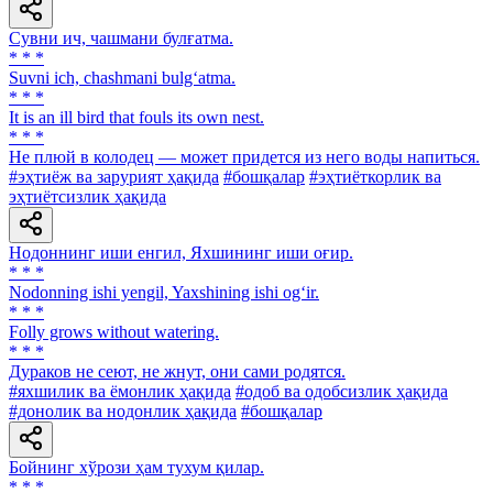
Сувни ич, чашмани булғатма.
* * *
Suvni ich, chashmani bulg‘atma.
* * *
It is an ill bird that fouls its own nest.
* * *
He плюй в колодец — может придется из него воды напиться.
#эҳтиёж ва зарурият ҳақида
#бошқалар
#эҳтиёткорлик ва
эҳтиётсизлик ҳақида
Нодоннинг иши енгил, Яхшининг иши оғир.
* * *
Nodonning ishi yengil, Yaxshining ishi og‘ir.
* * *
Folly grows without watering.
* * *
Дураков не сеют, не жнут, они сами родятся.
#яхшилик ва ёмонлик ҳақида
#одоб ва одобсизлик ҳақида
#донолик ва нодонлик ҳақида
#бошқалар
Бойнинг хўрози ҳам тухум қилар.
* * *