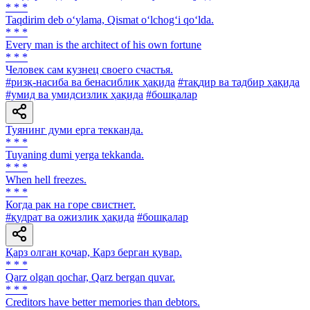
* * *
Taqdirim deb o‘ylama, Qismat o‘lchog‘i qo‘lda.
* * *
Every man is the architect of his own fortune
* * *
Человек сам кузнец своего счастья.
#ризқ-насиба ва бенасиблик ҳақида
#тақдир ва тадбир ҳақида
#умид ва умидсизлик ҳақида
#бошқалар
Туянинг думи ерга текканда.
* * *
Tuyaning dumi yerga tekkanda.
* * *
When hell freezes.
* * *
Когда рак на горе свистнет.
#қудрат ва ожизлик ҳақида
#бошқалар
Қарз олган қочар, Қарз берган қувар.
* * *
Qarz olgan qochar, Qarz bergan quvar.
* * *
Creditors have better memories than debtors.