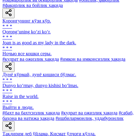
#фақирлик ва бойлик ҳақида
Қоронғунинг кўзи кўр.
* * *
Qorong‘uning ko‘zi ko‘r.
* * *
Joan is as good as my lady in the dark.
* * *
Ночью все кошки серы.
#қудрат ва ожизлик ҳақида
#имкон ва имконсизлик ҳақида
Дунё кўрмай, дунё кишиси бўлмас.
* * *
Dunyo ko‘rmay, dunyo kishisi bo‘lmas.
* * *
Raise in the world.
* * *
Выйти в люди.
#бахт ва бахтсизлик ҳақида
#қудрат ва ожизлик ҳақида
#сабаб,
баҳона ва натижа ҳақида
#ишбилармонлик, уддабуронлик
Тақдирим деб ўйлама, Қисмат ўлчоғи қўлда.