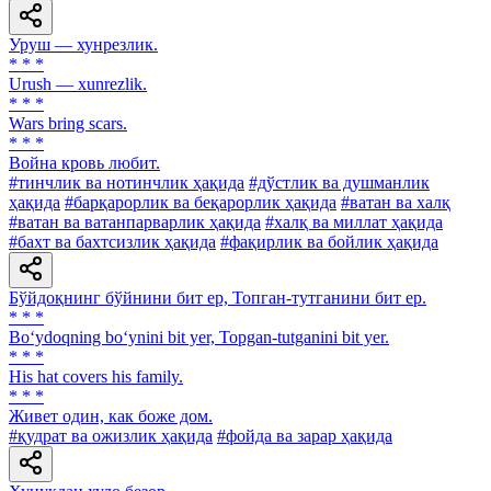
Уруш — хунрезлик.
* * *
Urush — xunrezlik.
* * *
Wars bring scars.
* * *
Война кровь любит.
#тинчлик ва нотинчлик ҳақида
#дўстлик ва душманлик
ҳақида
#барқарорлик ва беқарорлик ҳақида
#ватан ва халқ
#ватан ва ватанпарварлик ҳақида
#халқ ва миллат ҳақида
#бахт ва бахтсизлик ҳақида
#фақирлик ва бойлик ҳақида
Бўйдоқнинг бўйнини бит ер, Топган-тутганини бит ер.
* * *
Bo‘ydoqning bo‘ynini bit yer, Topgan-tutganini bit yer.
* * *
His hat covers his family.
* * *
Живет один, как боже дом.
#қудрат ва ожизлик ҳақида
#фойда ва зарар ҳақида