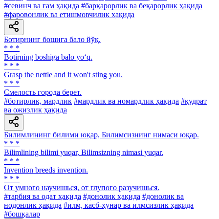
#севинч ва ғам ҳақида
#барқарорлик ва беқарорлик ҳақида
#фаровонлик ва етишмовчилик ҳақида
Ботирнинг бошига бало йўқ.
* * *
Botirning boshiga balo yo‘q.
* * *
Grasp the nettle and it won't sting you.
* * *
Смелость города берет.
#ботирлик, мардлик
#мардлик ва номардлик ҳақида
#қудрат
ва ожизлик ҳақида
Билимлининг билими юқар, Билимсизнинг нимаси юқар.
* * *
Bilimlining bilimi yuqar, Bilimsizning nimasi yuqar.
* * *
Invention breeds invention.
* * *
От умного научишься, от глупого разучишься.
#тарбия ва одат ҳақида
#донолик ҳақида
#донолик ва
нодонлик ҳақида
#илм, касб-ҳунар ва илмсизлик ҳақида
#бошқалар