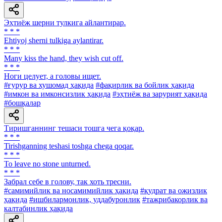
Эҳтиёж шерни тулкига айлантирар.
* * *
Ehtiyoj sherni tulkiga aylantirar.
* * *
Many kiss the hand, they wish cut off.
* * *
Ноги целует, a головы ищет.
#ғурур ва хушомад ҳақида
#фақирлик ва бойлик ҳақида
#имкон ва имконсизлик ҳақида
#эҳтиёж ва зарурият ҳақида
#бошқалар
Тиришганнинг тешаси тошга чега қоқар.
* * *
Tirishganning teshasi toshga chega qoqar.
* * *
To leave no stone unturned.
* * *
Забрал себе в голову, так хоть тресни.
#самимийлик ва носамимийлик ҳақида
#қудрат ва ожизлик
ҳақида
#ишбилармонлик, уддабуронлик
#тажрибакорлик ва
калтабинлик ҳақида