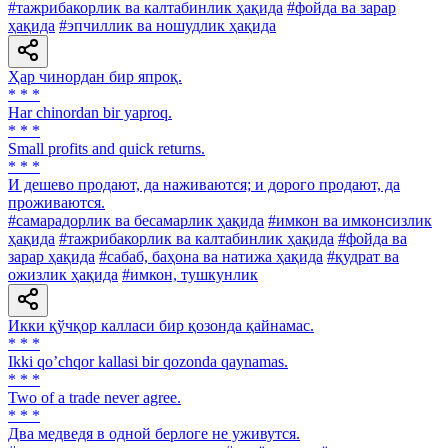
#тажрибакорлик ва калтабинлик ҳақида
#фойда ва зарар
ҳақида
#эпчиллик ва ношудлик ҳақида
Ҳар чинордан бир япроқ.
* * *
Har chinordan bir yaproq.
* * *
Small profits and quick returns.
* * *
И дешево продают, да наживаются; и дорого продают, да
проживаются.
#самарадорлик ва бесамарлик ҳақида
#имкон ва имконсизлик
ҳақида
#тажрибакорлик ва калтабинлик ҳақида
#фойда ва
зарар ҳақида
#сабаб, баҳона ва натижа ҳақида
#қудрат ва
ожизлик ҳақида
#имкон, тушкунлик
Икки қўчқор калласи бир қозонда қайнамас.
* * *
Ikki qoʼchqor kallasi bir qozonda qaynamas.
* * *
Two of a trade never agree.
* * *
Два медведя в одной берлоге не уживутся.