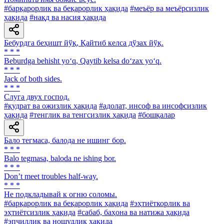
#барқарорлик ва беқарорлик ҳақида
#меъёр ва меъёрсизлик
ҳақида
#нақд ва насия ҳақида
Бебурдга беҳишт йўқ, Қайтиб келса дўзах йўқ.
* * *
Beburdga behisht yo‘q, Qaytib kelsa do‘zax yo‘q.
* * *
Jack of both sides.
* * *
Слуга двух господ.
#қудрат ва ожизлик ҳақида
#адолат, инсоф ва инсофсизлик
ҳақида
#тенглик ва тенгсизлик ҳақида
#бошқалар
Бало тегмаса, балода не ишинг бор.
* * *
Balo tegmasa, baloda ne ishing bor.
* * *
Don’t meet troubles half-way.
* * *
He подкладывай к огню соломы.
#барқарорлик ва беқарорлик ҳақида
#эҳтиёткорлик ва
эҳтиётсизлик ҳақида
#сабаб, баҳона ва натижа ҳақида
#эпчиллик ва ношудлик ҳақида