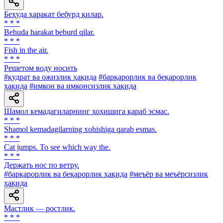
Беҳуда ҳаракат бебурд қилар.
* * *
Behuda harakat beburd qilar.
* * *
Fish in the air.
* * *
Решетом воду носить
#қудрат ва ожизлик ҳақида
#барқарорлик ва беқарорлик
ҳақида
#имкон ва имконсизлик ҳақида
Шамол кемадагиларнинг хоҳишига қараб эсмас.
* * *
Shamol kemadagilarning xohishiga qarab esmas.
* * *
Cat jumps. То see which way the.
* * *
Держать нос по ветру.
#барқарорлик ва беқарорлик ҳақида
#меъёр ва меъёрсизлик
ҳақида
Мастлик — ростлик.
* * *