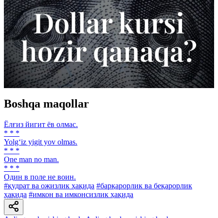
Boshqa maqollar
Ёлғиз йигит ёв олмас.
* * *
Yolg‘iz yigit yov olmas.
* * *
One man no man.
* * *
Один в поле не воин.
#қудрат ва ожизлик ҳақида
#барқарорлик ва беқарорлик
ҳақида
#имкон ва имконсизлик ҳақида