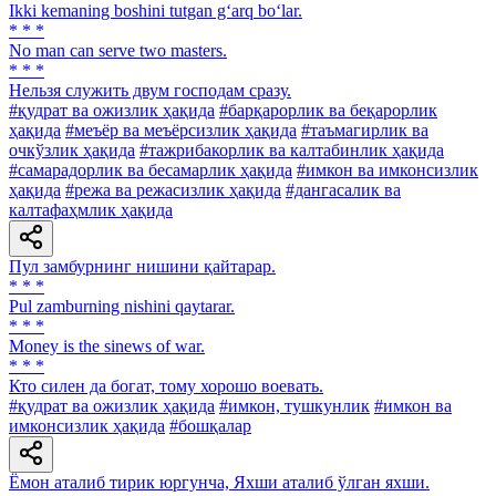
Ikki kemaning boshini tutgan g‘arq bo‘lar.
* * *
No man can serve two masters.
* * *
Нельзя служить двум господам сразу.
#қудрат ва ожизлик ҳақида
#барқарорлик ва беқарорлик
ҳақида
#меъёр ва меъёрсизлик ҳақида
#таъмагирлик ва
очкўзлик ҳақида
#тажрибакорлик ва калтабинлик ҳақида
#самарадорлик ва бесамарлик ҳақида
#имкон ва имконсизлик
ҳақида
#режа ва режасизлик ҳақида
#дангасалик ва
калтафаҳмлик ҳақида
Пул замбурнинг нишини қайтарар.
* * *
Pul zamburning nishini qaytarar.
* * *
Money is the sinews of war.
* * *
Кто силен да богат, тому хорошо воевать.
#қудрат ва ожизлик ҳақида
#имкон, тушкунлик
#имкон ва
имконсизлик ҳақида
#бошқалар
Ёмон аталиб тирик юргунча, Яхши аталиб ўлган яхши.