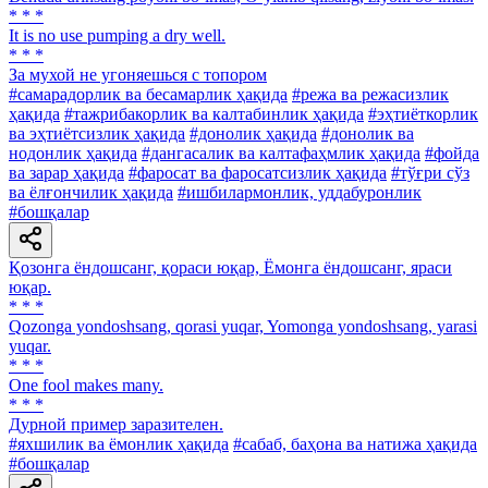
* * *
It is no use pumping a dry well.
* * *
За мухой не угоняешься с топором
#самарадорлик ва бесамарлик ҳақида
#режа ва режасизлик
ҳақида
#тажрибакорлик ва калтабинлик ҳақида
#эҳтиёткорлик
ва эҳтиётсизлик ҳақида
#донолик ҳақида
#донолик ва
нодонлик ҳақида
#дангасалик ва калтафаҳмлик ҳақида
#фойда
ва зарар ҳақида
#фаросат ва фаросатсизлик ҳақида
#тўғри сўз
ва ёлғончилик ҳақида
#ишбилармонлик, уддабуронлик
#бошқалар
Қозонга ёндошсанг, қораси юқар, Ёмонга ёндошсанг, яраси
юқар.
* * *
Qozonga yondoshsang, qorasi yuqar, Yomonga yondoshsang, yarasi
yuqar.
* * *
One fool makes many.
* * *
Дурной пример заразителен.
#яхшилик ва ёмонлик ҳақида
#сабаб, баҳона ва натижа ҳақида
#бошқалар