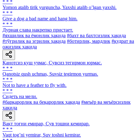
* * *
Yomon atalib tirik yurguncha, Yaxshi atalib oʼlgan yaxshi.
* * *
Give a dog a bad name and hang him.
* * *
Дурная слава накрепко пристает.
#яхшилик ва ёмонлик ҳақида
#бахт ва бахтсизлик ҳақида
#тўғрилик ва эгрилик ҳақида
#ботирлик, мардлик
#қудрат ва
ожизлик ҳақида
Қанотсиз қуш учмас, Сувсиз тегирмон юрмас.
* * *
Qanotsiz qush uchmas, Suvsiz tegirmon yurmas.
* * *
Not to have a feather to fly with.
* * *
Сидеть на мели.
#барқарорлик ва беқарорлик ҳақида
#меъёр ва меъёрсизлик
ҳақида
Вақт тоғни емирар, Сув тошни кемирар.
* * *
Vaqt togʼni yemirar, Suv toshni kemirar.