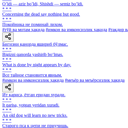
Oʼldi — aziz boʼldi, Shishdi — semiz boʼldi.
* * *
Concerning the dead say nothing but good.
* * *
Покойника не поминай лихом.
#тўй ва мотам ҳақида
#имкон ва имконсизлик ҳақида
#тақдир в
Бигизни қанорда яшириб бўлмас.
* * *
Bigizni qanorda yashirib bo‘lmas.
* * *
What is done by night appears by day.
* * *
Все тайное становится явным.
#имкон ва имконсизлик ҳақида
#меъёр ва меъёрсизлик ҳақида
Ит қариса, ётган еридан хуради.
* * *
It qarisa, yotgan yeridan xuradi.
* * *
An old dog will learn no new tricks.
* * *
Старого пса к цепи не приучишь.