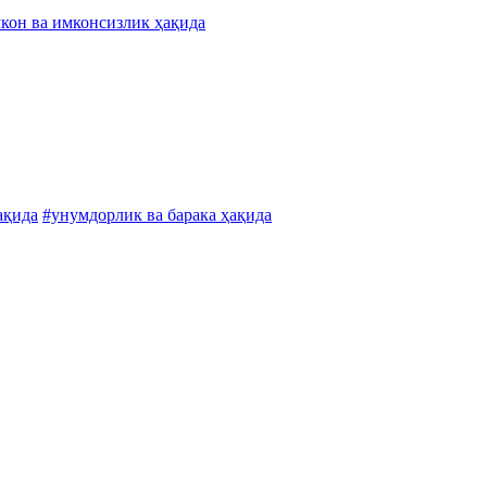
кон ва имконсизлик ҳақида
ақида
#унумдорлик ва барака ҳақида