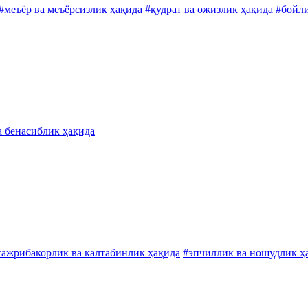
#меъёр ва меъёрсизлик ҳақида
#қудрат ва ожизлик ҳақида
#бойли
а бенасиблик ҳақида
тажрибакорлик ва калтабинлик ҳақида
#эпчиллик ва ношудлик ҳ