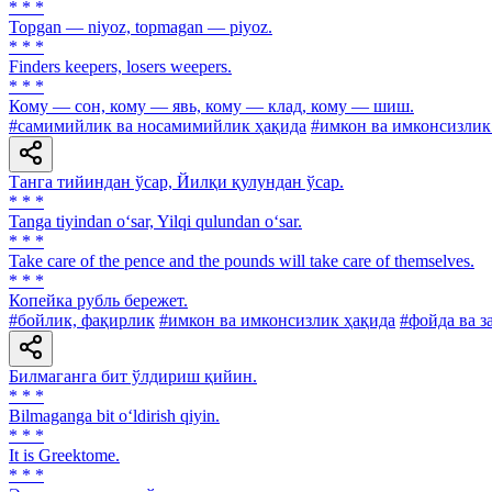
* * *
Topgan — niyoz, topmagan — piyoz.
* * *
Finders keepers, losers weepers.
* * *
Кому — сон, кому — явь, кому — клад, кому — шиш.
#самимийлик ва носамимийлик ҳақида
#имкон ва имконсизлик
Танга тийиндан ўсар, Йилқи қулундан ўсар.
* * *
Tanga tiyindan o‘sar, Yilqi qulundan o‘sar.
* * *
Take care of the pence and the pounds will take care of themselves.
* * *
Копейка рубль бережет.
#бойлик, фақирлик
#имкон ва имконсизлик ҳақида
#фойда ва з
Билмаганга бит ўлдириш қийин.
* * *
Bilmaganga bit o‘ldirish qiyin.
* * *
It is Greektome.
* * *