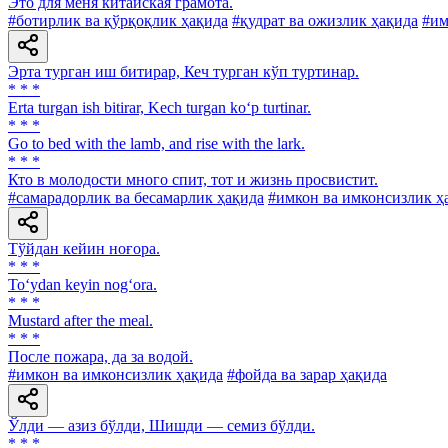
Это для меня китайская грамота.
#ботирлик ва қўрқоқлик ҳақида
#қудрат ва ожизлик ҳақида
#им
Эрта турган иш битирар, Кеч турган кўп туртинар.
* * *
Erta turgan ish bitirar, Kech turgan ko‘p turtinar.
* * *
Go to bed with the lamb, and rise with the lark.
* * *
Кто в молодости много спит, тот и жизнь просвистит.
#самарадорлик ва бесамарлик ҳақида
#имкон ва имконсизлик ҳ
Тўйдан кейин ноғора.
* * *
To‘ydan keyin nog‘ora.
* * *
Mustard after the meal.
* * *
После пожара, да за водой.
#имкон ва имконсизлик ҳақида
#фойда ва зарар ҳақида
Ўлди — азиз бўлди, Шишди — семиз бўлди.
* * *