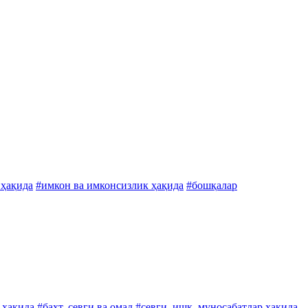
 ҳақида
#имкон ва имконсизлик ҳақида
#бошқалар
 ҳақида
#бахт, севги ва омад
#севги, ишқ, муносабатлар ҳақида