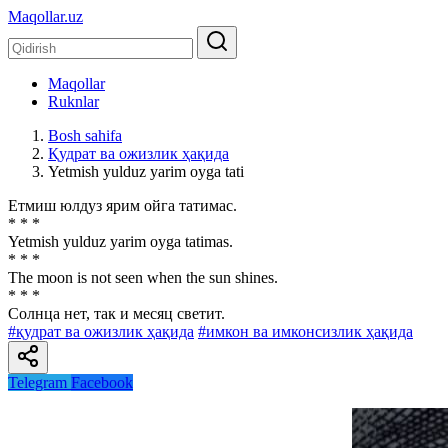
Maqollar.uz
Maqollar
Ruknlar
Bosh sahifa
Қудрат ва ожизлик ҳақида
Yetmish yulduz yarim oyga tati
Етмиш юлдуз ярим ойга татимас.
* * *
Yetmish yulduz yarim oyga tatimas.
* * *
The moon is not seen when the sun shines.
* * *
Солнца нет, так и месяц светит.
#қудрат ва ожизлик ҳақида
#имкон ва имконсизлик ҳақида
Telegram
Facebook