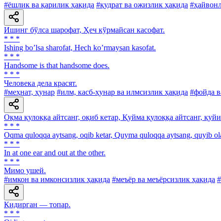
#ёшлик ва қарилик ҳақида
#қудрат ва ожизлик ҳақида
#ҳайвонл
Ишинг бўлса шарофат, Ҳеч кўрмайсан касофат.
* * *
Ishing boʼlsa sharofat, Hech koʼrmaysan kasofat.
* * *
Handsome is that handsome does.
* * *
Человека дела красят.
#меҳнат, ҳунар
#илм, касб-ҳунар ва илмсизлик ҳақида
#фойда в
Оқма қулоққа айтсанг, оқиб кетар, Қуйма қулоққа айтсанг, қуйи
* * *
Oqma quloqqa aytsang, oqib ketar, Quyma quloqqa aytsang, quyib ola
* * *
In at one ear and out at the other.
* * *
Мимо ушей.
#имкон ва имконсизлик ҳақида
#меъёр ва меъёрсизлик ҳақида
#
Қидирган — топар.
* * *