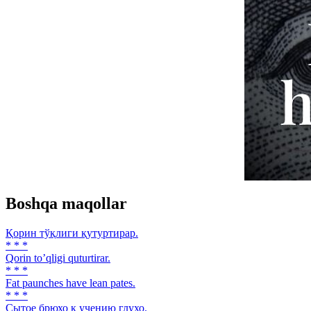
Boshqa maqollar
Қорин тўқлиги қутуртирар.
* * *
Qorin toʼqligi quturtirar.
* * *
Fat paunches have lean pates.
* * *
Сытое брюхо к учению глухо.