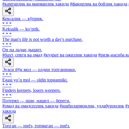
#камтарлик ва манманлик ҳақида
#фақирлик ва бойлик ҳақида
Кексалик — кўприк.
* * *
Keksalik — ko‘prik.
* * *
The man's life is not worth a day's purchase.
* * *
Он на ладан дышит.
#бахт, севги ва омад
#қудрат ва ожизлик ҳақида
#ризқ-насиба в
Эгаси йўқ мол — олдин топганники.
* * *
Egasi yoʼq mol — oldin topganniki.
* * *
Finders keepers, losers weepers.
* * *
Потерял — ищи, нашел — береги.
#омад ва омадсизлик ҳақида
#ишбилармонлик, уддабуронлик
#
ҳақида
Топган — ниёз, топмаган — пиёз.