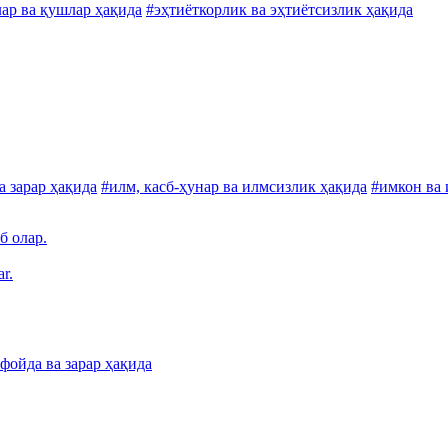
ар ва қушлар ҳақида
#эҳтиёткорлик ва эҳтиётсизлик ҳақида
а зарар ҳақида
#илм, касб-ҳунар ва илмсизлик ҳақида
#имкон ва 
б олар.
r.
фойда ва зарар ҳақида