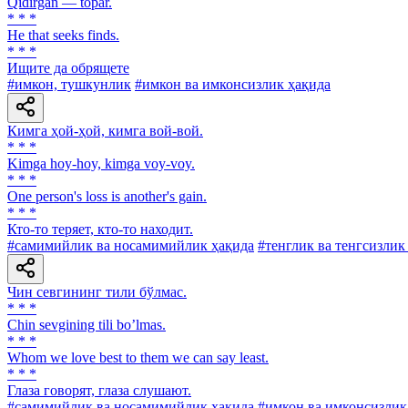
Qidirgan — topar.
* * *
Не that seeks finds.
* * *
Ищите да обрящете
#имкон, тушкунлик
#имкон ва имконсизлик ҳақида
Кимга ҳой-ҳой, кимга вой-вой.
* * *
Kimga hoy-hoy, kimga voy-voy.
* * *
One person's loss is another's gain.
* * *
Кто-то теряет, кто-то находит.
#самимийлик ва носамимийлик ҳақида
#тенглик ва тенгсизлик
Чин севгининг тили бўлмас.
* * *
Chin sevgining tili boʼlmas.
* * *
Whom we love best to them we can say least.
* * *
Глаза говорят, глаза слушают.
#самимийлик ва носамимийлик ҳақида
#имкон ва имконсизлик