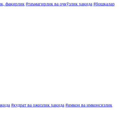
к, фақирлик
#таъмагирлик ва очкўзлик ҳақида
#бошқалар
ақида
#қудрат ва ожизлик ҳақида
#имкон ва имконсизлик