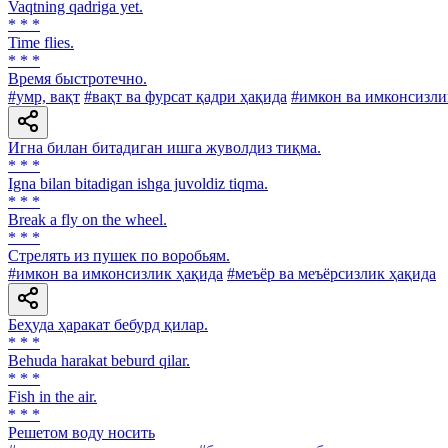
Vaqtning qadriga yet.
* * *
Time flies.
* * *
Время быстротечно.
#умр, вақт
#вақт ва фурсат қадри ҳақида
#имкон ва имконсизли
Игна билан битадиган ишга жуволдиз тиқма.
* * *
Igna bilan bitadigan ishga juvoldiz tiqma.
* * *
Break a fly on the wheel.
* * *
Стрелять из пушек по воробьям.
#имкон ва имконсизлик ҳақида
#меъёр ва меъёрсизлик ҳақида
Беҳуда ҳаракат бебурд қилар.
* * *
Behuda harakat beburd qilar.
* * *
Fish in the air.
* * *
Решетом воду носить