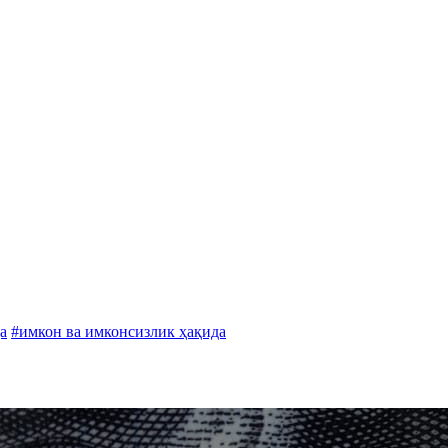
а
#имкон ва имконсизлик ҳақида