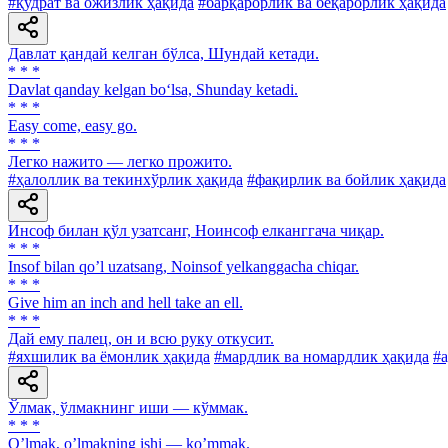
#қудрат ва ожизлик ҳақида
#барқарорлик ва беқарорлик ҳақида
Давлат қандай келган бўлса, Шундай кетади.
* * *
Davlat qanday kelgan bo‘lsa, Shunday ketadi.
* * *
Easy come, easy go.
* * *
Легко нажито — легко прожито.
#ҳалоллик ва текинхўрлик ҳақида
#фақирлик ва бойлик ҳақида
Инсоф билан қўл узатсанг, Ноинсоф елканггача чиқар.
* * *
Insof bilan qoʼl uzatsang, Noinsof yelkanggacha chiqar.
* * *
Give him an inch and hell take an ell.
* * *
Дай ему палец, он и всю руку откусит.
#яхшилик ва ёмонлик ҳақида
#мардлик ва номардлик ҳақида
#а
Ўлмак, ўлмакнинг иши — кўммак.
* * *
Oʼlmak, oʼlmakning ishi — koʼmmak.