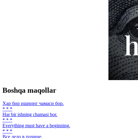
Boshqa maqollar
Ҳар бир ишнинг чамаси бор.
* * *
Har bir ishning chamasi bor.
* * *
Everything must have a beginning.
* * *
Все дело в почине.