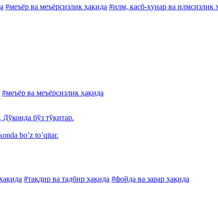
а
#меъёр ва меъёрсизлик ҳақида
#илм, касб-ҳунар ва илмсизлик 
#меъёр ва меъёрсизлик ҳақида
 Дўконда бўз тўқитар.
onda boʼz toʼqitar.
ҳақида
#тақдир ва тадбир ҳақида
#фойда ва зарар ҳақида