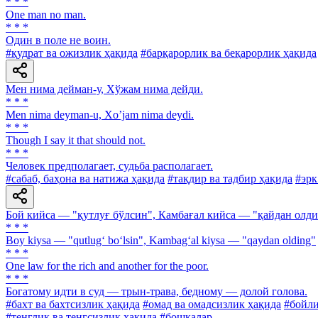
* * *
One man no man.
* * *
Один в поле не воин.
#қудрат ва ожизлик ҳақида
#барқарорлик ва беқарорлик ҳақида
Мен нима дейман-у, Хўжам нима дейди.
* * *
Men nima deyman-u, Xoʼjam nima deydi.
* * *
Though I say it that should not.
* * *
Человек предполагает, судьба располагает.
#сабаб, баҳона ва натижа ҳақида
#тақдир ва тадбир ҳақида
#эрк
Бой кийса — "қутлуғ бўлсин", Камбағал кийса — "қайдан олд
* * *
Boy kiysa — "qutlug‘ bo‘lsin", Kambag‘al kiysa — "qaydan olding"
* * *
One law for the rich and another for the poor.
* * *
Богатому идти в суд — трын-трава, бедному — долой голова.
#бахт ва бахтсизлик ҳақида
#омад ва омадсизлик ҳақида
#бойли
#тенглик ва тенгсизлик ҳақида
#бошқалар