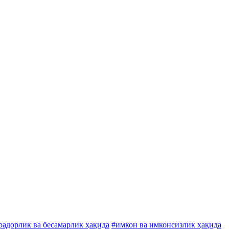
радорлик ва бесамарлик ҳақида
#имкон ва имконсизлик ҳақида