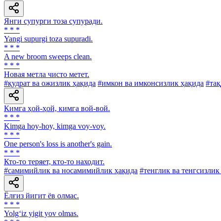
Янги супурги тоза супуради.
* * *
Yangi supurgi toza supuradi.
* * *
A new broom sweeps clean.
* * *
Новая метла чисто метет.
#қудрат ва ожизлик ҳақида
#имкон ва имконсизлик ҳақида
#тақ
Кимга ҳой-ҳой, кимга вой-вой.
* * *
Kimga hoy-hoy, kimga voy-voy.
* * *
One person's loss is another's gain.
* * *
Кто-то теряет, кто-то находит.
#самимийлик ва носамимийлик ҳақида
#тенглик ва тенгсизлик
Ёлғиз йигит ёв олмас.
* * *
Yolg‘iz yigit yov olmas.