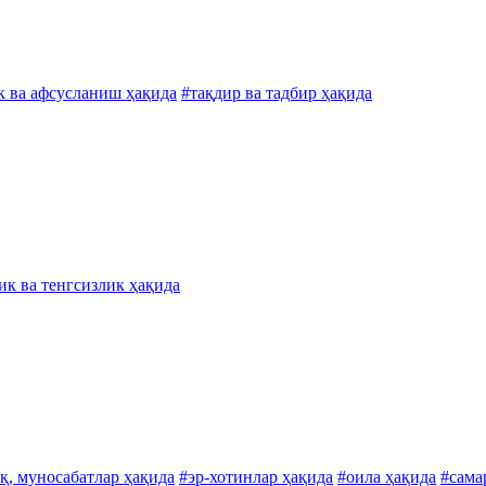
 ва афсусланиш ҳақида
#тақдир ва тадбир ҳақида
ик ва тенгсизлик ҳақида
қ, муносабатлар ҳақида
#эр-хотинлар ҳақида
#оила ҳақида
#сама