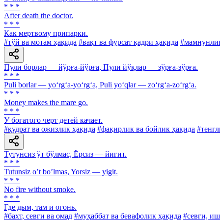
* * *
After death the doctor.
* * *
Как мертвому припарки.
#тўй ва мотам ҳақида
#вақт ва фурсат қадри ҳақида
#мамнунлик
Пули борлар — йўрға-йўрға, Пули йўқлар — зўрға-зўрға.
* * *
Puli borlar — yo‘rg‘a-yo‘rg‘a, Puli yo‘qlar — zo‘rg‘a-zo‘rg‘a.
* * *
Money makes the mare go.
* * *
У богатого черт детей качает.
#қудрат ва ожизлик ҳақида
#фақирлик ва бойлик ҳақида
#тенгл
Тутунсиз ўт бўлмас, Ёрсиз — йигит.
* * *
Tutunsiz oʼt boʼlmas, Yorsiz — yigit.
* * *
No fire without smoke.
* * *
Где дым, там и огонь.
#бахт, севги ва омад
#муҳаббат ва бевафолик ҳақида
#севги, иш