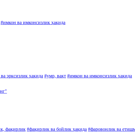
#имкон ва имконсизлик ҳақида
 ва эрксизлик ҳақида
#умр, вақт
#имкон ва имконсизлик ҳақида
инг"
к, фақирлик
#фақирлик ва бойлик ҳақида
#фаровонлик ва етиш