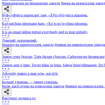
#барқарорлик ва беқарорлик ҳақида
#режа ва режасизлик ҳақид
Куф-суфчига ишонсанг ҳам, «Хўп-хўп»чига ишонма.
* * *
Kuf-sufchiga ishonsang ham, «Xo’p-xo’p»chiga ishonma.
* * *
It is an equal failing totrust everybody and to trust nobody.
* * *
Доверяй, нопроверяй.
#ишонч ва ишончсизлик ҳақида
#имкон ва имконсизлик ҳақида
Замон сени ўқитар, Таёқ билан сўкитар. Сабоғингни билмасанг,
* * *
Zamon seni oʼqitar, Tayoq bilan soʼkitar. Sabogʼingni bilmasang, Doʼk
* * *
Adversity makes a man wise, not rich.
* * *
Больше узнаешь — умнее станешь.
#илм, касб-ҳунар ва илмсизлик ҳақида
#имкон ва имконсизлик 
Вақтнинг қадрига ет.
* * *