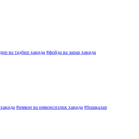
дир ва тадбир ҳақида
#фойда ва зарар ҳақида
 ҳақида
#имкон ва имконсизлик ҳақида
#бошқалар