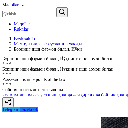
Maqollar.uz
Maqollar
Ruknlar
Bosh sahifa
Мамнунлик ва афсусланиш ҳақида
Борнинг иши фармон билан, Йўқн
Борнинг иши фармон билан, Йўқнинг иши армон билан.
* * *
Борнинг иши фармон билан, Йўқнинг иши армон билан.
* * *
Possession is nine points of the law.
* * *
Собственность диктует законы.
#мамнунлик ва афсусланиш ҳақида
#фақирлик ва бойлик ҳақид
Telegram
Facebook