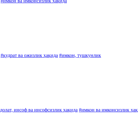
#имкон ва имконсизлик ҳақида
#қудрат ва ожизлик ҳақида
#имкон, тушкунлик
долат, инсоф ва инсофсизлик ҳақида
#имкон ва имконсизлик ҳақ