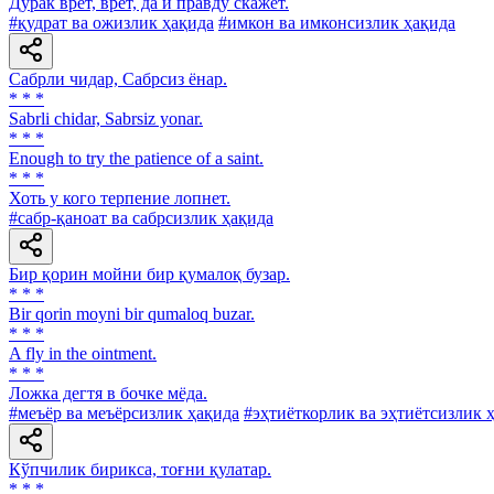
Дурак врет, врет, да и правду скажет.
#қудрат ва ожизлик ҳақида
#имкон ва имконсизлик ҳақида
Сабрли чидар, Сабрсиз ёнар.
* * *
Sabrli chidar, Sabrsiz yonar.
* * *
Enough to try the patience of a saint.
* * *
Хоть у кого терпение лопнет.
#сабр-қаноат ва сабрсизлик ҳақида
Бир қорин мойни бир қумалоқ бузар.
* * *
Bir qorin moyni bir qumaloq buzar.
* * *
A fly in the ointment.
* * *
Ложка дегтя в бочке мёда.
#меъёр ва меъёрсизлик ҳақида
#эҳтиёткорлик ва эҳтиётсизлик 
Кўпчилик бирикса, тоғни қулатар.
* * *