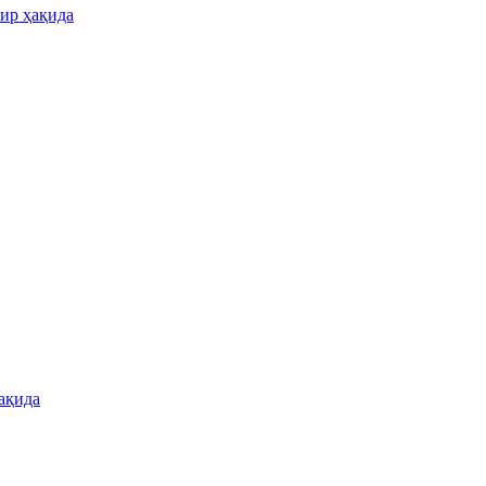
бир ҳақида
ақида