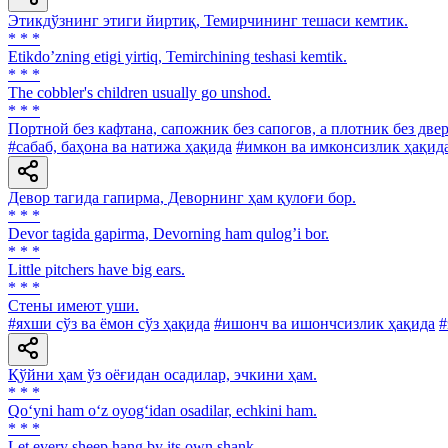
Этикдўзнинг этиги йиртиқ, Темирчининг тешаси кемтик.
* * *
Etikdoʼzning etigi yirtiq, Temirchining teshasi kemtik.
* * *
The cobbler's children usually go unshod.
* * *
Портной без кафтана, сапожник без сапогов, а плотник без двер
#сабаб, баҳона ва натижа ҳақида
#имкон ва имконсизлик ҳақид
Девор тагида гапирма, Деворнинг ҳам қулоғи бор.
* * *
Devor tagida gapirma, Devorning ham qulogʼi bor.
* * *
Little pitchers have big ears.
* * *
Стены имеют уши.
#яхши сўз ва ёмон сўз ҳақида
#ишонч ва ишончсизлик ҳақида
#
Қўйни ҳам ўз оёғидан осадилар, эчкини ҳам.
* * *
Qo‘yni ham o‘z oyog‘idan osadilar, echkini ham.
* * *
Let every sheep hang by its own shank.