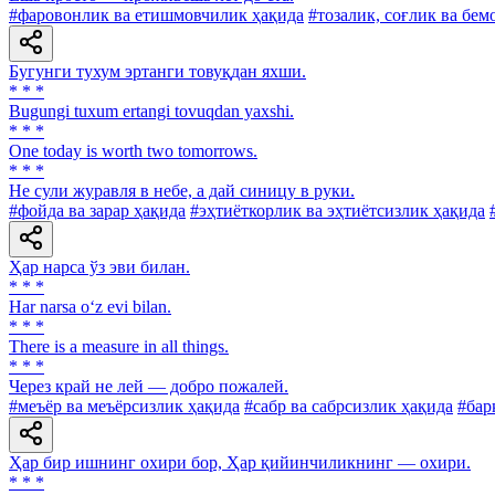
#фаровонлик ва етишмовчилик ҳақида
#тозалик, соғлик ва бем
Бугунги тухум эртанги товуқдан яхши.
* * *
Bugungi tuxum ertangi tovuqdan yaxshi.
* * *
One today is worth two tomorrows.
* * *
He сули журавля в небе, а дай синицу в руки.
#фойда ва зарар ҳақида
#эҳтиёткорлик ва эҳтиётсизлик ҳақида
Ҳар нарса ўз эви билан.
* * *
Har narsa o‘z evi bilan.
* * *
There is a measure in all things.
* * *
Через край не лей — добро пожалей.
#меъёр ва меъёрсизлик ҳақида
#сабр ва сабрсизлик ҳақида
#бар
Ҳар бир ишнинг охири бор, Ҳар қийинчиликнинг — охири.
* * *