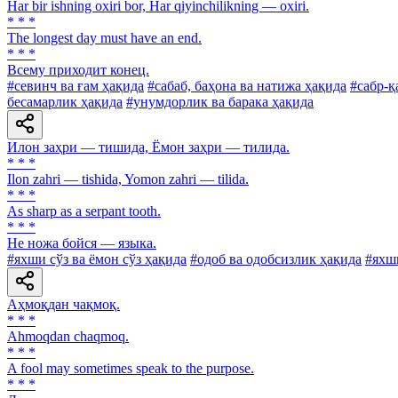
Har bir ishning oxiri bor, Har qiyinchilikning — oxiri.
* * *
The longest day must have an end.
* * *
Всему приходит конец.
#севинч ва ғам ҳақида
#сабаб, баҳона ва натижа ҳақида
#сабр-қ
бесамарлик ҳақида
#унумдорлик ва барака ҳақида
Илон заҳри — тишида, Ёмон заҳри — тилида.
* * *
Ilon zahri — tishida, Yomon zahri — tilida.
* * *
As sharp as a serpant tooth.
* * *
Не ножа бойся — языка.
#яхши сўз ва ёмон сўз ҳақида
#одоб ва одобсизлик ҳақида
#яхш
Аҳмоқдан чақмоқ.
* * *
Ahmoqdan chaqmoq.
* * *
A fool may sometimes speak to the purpose.
* * *