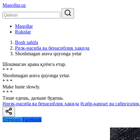
Maqollar.uz
Maqollar
Ruknlar
Bosh sahifa
Ризқ-насиба ва бенасиблик ҳақида
Shoshmagan arava quyonga yetar
Шошмаган арава қуёнга етар.
* * *
Shoshmagan arava quyonga yetar.
* * *
Make haste slowly.
* * *
Тише едешь, дальше будешь.
#ризқ-насиба ва бенасиблик ҳақида
#сабр-қаноат ва сабрсизлик
Telegram
Facebook