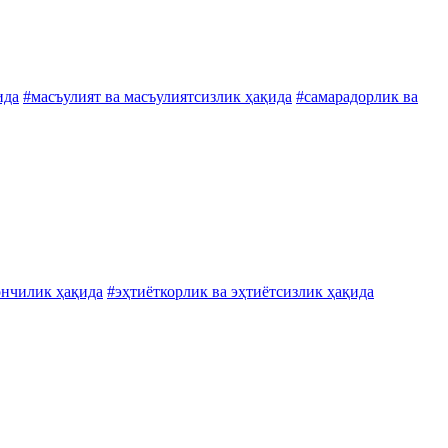
ида
#масъулият ва масъулиятсизлик ҳақида
#самарадорлик ва
ғончилик ҳақида
#эҳтиёткорлик ва эҳтиётсизлик ҳақида