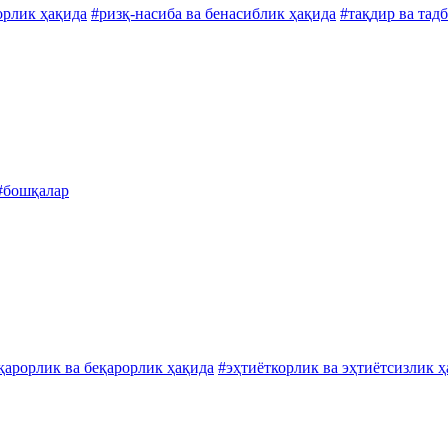
орлик ҳақида
#ризқ-насиба ва бенасиблик ҳақида
#тақдир ва тад
#бошқалар
қарорлик ва беқарорлик ҳақида
#эҳтиёткорлик ва эҳтиётсизлик ҳ