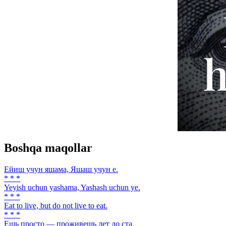
Boshqa maqollar
Ейиш учун яшама, Яшаш учун е.
* * *
Yeyish uchun yashama, Yashash uchun ye.
* * *
Eat to live, but do not live to eat.
* * *
Ешь просто — проживешь лет до ста.