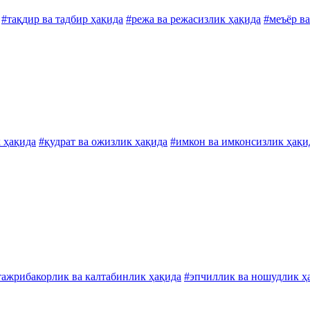
#тақдир ва тадбир ҳақида
#режа ва режасизлик ҳақида
#меъёр в
к ҳақида
#қудрат ва ожизлик ҳақида
#имкон ва имконсизлик ҳақи
тажрибакорлик ва калтабинлик ҳақида
#эпчиллик ва ношудлик ҳ