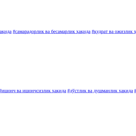
ҳақида
#самарадорлик ва бесамарлик ҳақида
#қудрат ва ожизлик 
#ишонч ва ишончсизлик ҳақида
#дўстлик ва душманлик ҳақида