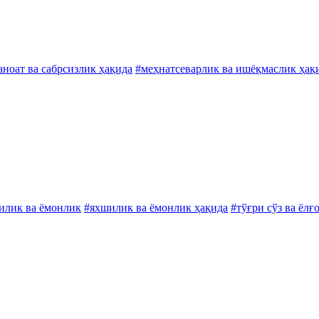
аноат ва сабрсизлик ҳақида
#меҳнатсеварлик ва ишёқмаслик ҳақ
илик ва ёмонлик
#яхшилик ва ёмонлик ҳақида
#тўғри сўз ва ёл