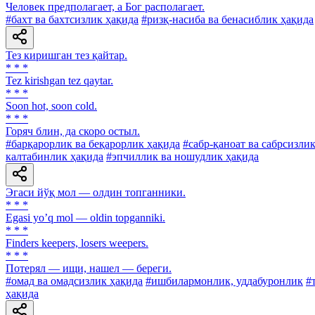
Человек предполагает, а Бог располагает.
#бахт ва бахтсизлик ҳақида
#ризқ-насиба ва бенасиблик ҳақида
Тез киришган тез қайтар.
* * *
Tez kirishgan tez qaytar.
* * *
Soon hot, soon cold.
* * *
Горяч блин, да скоро остыл.
#барқарорлик ва беқарорлик ҳақида
#сабр-қаноат ва сабрсизли
калтабинлик ҳақида
#эпчиллик ва ношудлик ҳақида
Эгаси йўқ мол — олдин топганники.
* * *
Egasi yoʼq mol — oldin topganniki.
* * *
Finders keepers, losers weepers.
* * *
Потерял — ищи, нашел — береги.
#омад ва омадсизлик ҳақида
#ишбилармонлик, уддабуронлик
#
ҳақида