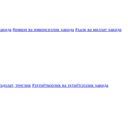
ҳақида
#имкон ва имконсизлик ҳақида
#халқ ва миллат ҳақида
#адолат, тенглик
#эҳтиёткорлик ва эҳтиётсизлик ҳақида