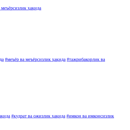
а меъёрсизлик ҳақида
да
#меъёр ва меъёрсизлик ҳақида
#тажрибакорлик ва
ақида
#қудрат ва ожизлик ҳақида
#имкон ва имконсизлик