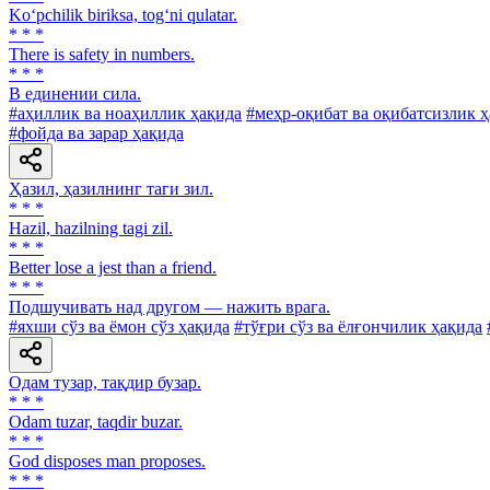
Ko‘pchilik biriksa, tog‘ni qulatar.
* * *
There is safety in numbers.
* * *
В единении сила.
#аҳиллик ва ноаҳиллик ҳақида
#меҳр-оқибат ва оқибатсизлик 
#фойда ва зарар ҳақида
Ҳазил, ҳазилнинг таги зил.
* * *
Hazil, hazilning tagi zil.
* * *
Better lose a jest than a friend.
* * *
Подшучивать над другом — нажить врага.
#яхши сўз ва ёмон сўз ҳақида
#тўғри сўз ва ёлғончилик ҳақида
Одам тузар, тақдир бузар.
* * *
Odam tuzar, taqdir buzar.
* * *
God disposes man proposes.
* * *