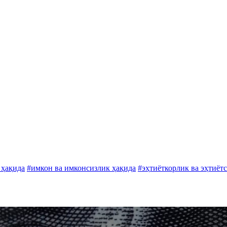
 ҳақида
#имкон ва имконсизлик ҳақида
#эҳтиёткорлик ва эҳтиёт