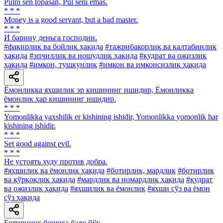
Pulni sen topasan, Pul seni emas.
* * *
Money is a good servant, but a bad master.
* * *
И барину деньга господин.
#фақирлик ва бойлик ҳақида
#тажрибакорлик ва калтабинлик
ҳақида
#эпчиллик ва ношудлик ҳақида
#қудрат ва ожизлик
ҳақида
#имкон, тушкунлик
#имкон ва имконсизлик ҳақида
Ёмонликка яхшилик эр кишининг ишидир, Ёмонликка
ёмонлик ҳар кишининг ишидир.
* * *
Yomonlikka yaxshilik er kishining ishidir, Yomonlikka yomonlik har
kishining ishidir.
* * *
Set good against evil.
* * *
He устоять худу против добра.
#яхшилик ва ёмонлик ҳақида
#ботирлик, мардлик
#ботирлик
ва қўрқоқлик ҳақида
#мардлик ва номардлик ҳақида
#қудрат
ва ожизлик ҳақида
#яхшилик ва ёмонлик
#яхши сўз ва ёмон
сўз ҳақида
Ботирнинг бошига бало йўқ.