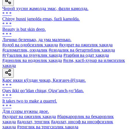
Чирой ҳусни жамолда эмас, фазли камолда.
* * *
Chiroy husni jamolda emas, fazli kamolda.
* * *
Beauty is but skin deep.
* * *
Личико беленько, да ума маленько.
#одоб ва одобсизлик ҳақида
#қудрат ва ожизлик ҳақида
#саломатлик, озодалик
#озодалик ва бетартиблик ҳақида
#гўзаллик ва хунуклик ҳақида
#тарбия ва одат ҳақида
#донолик ва нодонлик ҳақида
#илм, касб-ҳунар ва илмсизлик
ҳақида
Қарс икки қўлдан чиқар, Қизғанч-йўлдан.
* * *
Qars ikki qo‘ldan chiqar, Qizg‘anch-yo‘ldan.
* * *
It takes two to make a quarrel.
* * *
Для ссоры нужны двое.
#қудрат ва ожизлик ҳақида
#барқарорлик ва беқарорлик
ҳақида
#адолат, тенглик
#адолат, инсоф ва инсофсизлик
ҳақида
#тенглик ва тенгсизлик ҳақида