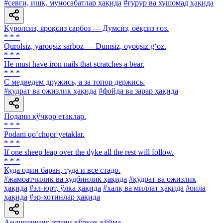
#севги, ишқ, муносабатлар ҳақида
#ғурур ва хушомад ҳақида
Қуролсиз, яроқсиз сарбоз — Думсиз, оёқсиз ғоз.
* * *
Qurolsiz, yaroqsiz sarboz — Dumsiz, oyoqsiz g‘oz.
* * *
Не must have iron nails that scratches a bear.
* * *
С медведем дружись, а за топор держись.
#қудрат ва ожизлик ҳақида
#фойда ва зарар ҳақида
Подани қўчқор етаклар.
* * *
Podani qo‘chqor yetaklar.
* * *
If one sheep leap over the dyke all the rest will follow.
* * *
Куда один баран, туда и все стадо.
#жамоатчилик ва худбинлик ҳақида
#қудрат ва ожизлик
ҳақида
#эл-юрт, ўлка ҳақида
#халқ ва миллат ҳақида
#оила
ҳақида
#эр-хотинлар ҳақида
Андишанинг отини қўрқоқ қўйма.