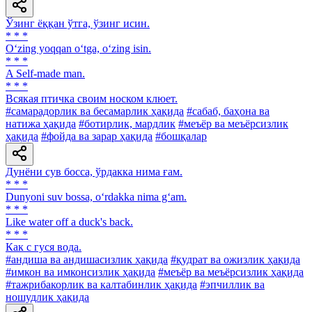
Ўзинг ёққан ўтга, ўзинг исин.
* * *
O‘zing yoqqan o‘tga, o‘zing isin.
* * *
A Self-made man.
* * *
Всякая птичка своим носком клюет.
#самарадорлик ва бесамарлик ҳақида
#сабаб, баҳона ва
натижа ҳақида
#ботирлик, мардлик
#меъёр ва меъёрсизлик
ҳақида
#фойда ва зарар ҳақида
#бошқалар
Дунёни сув босса, ўрдакка нима ғам.
* * *
Dunyoni suv bossa, o‘rdakka nima g‘am.
* * *
Like water off a duck's back.
* * *
Как с гуся вода.
#андиша ва андишасизлик ҳақида
#қудрат ва ожизлик ҳақида
#имкон ва имконсизлик ҳақида
#меъёр ва меъёрсизлик ҳақида
#тажрибакорлик ва калтабинлик ҳақида
#эпчиллик ва
ношудлик ҳақида