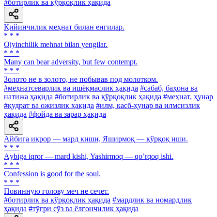
#ботирлик ва қўрқоқлик ҳақида
Қийинчилик меҳнат билан енгилар.
* * *
Qiyinchilik mehnat bilan yengilar.
* * *
Many can bear adversity, but few contempt.
* * *
Золото не в золото, не побывав под молотком.
#меҳнатсеварлик ва ишёқмаслик ҳақида
#сабаб, баҳона ва
натижа ҳақида
#ботирлик ва қўрқоқлик ҳақида
#меҳнат, ҳунар
#қудрат ва ожизлик ҳақида
#илм, касб-ҳунар ва илмсизлик
ҳақида
#фойда ва зарар ҳақида
Айбига иқрор — мард киши, Яширмоқ — қўрқоқ иши.
* * *
Аybiga iqror — mard kishi, Yashirmoq — qoʼrqoq ishi.
* * *
Confession is good for the soul.
* * *
Повинную голову меч не сечет.
#ботирлик ва қўрқоқлик ҳақида
#мардлик ва номардлик
ҳақида
#тўғри сўз ва ёлғончилик ҳақида