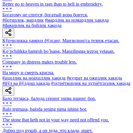
Better go to heaven in rags than to hell in embroidery.
* * *
Богатому не спится; богатый вора боится.
#ботирлик, мардлик
#мардлик ва номардлик ҳақида
#фақирлик ва бойлик ҳақида
Кўпчиликка ҳамроҳ бўлсанг, Манзилингга тезроқ етасан.
* * *
Koʼpchilikka hamroh boʼlsang, Manzilingga tezroq yetasan.
* * *
Company in distress makes trouble less.
* * *
Ha миру и смерть красна.
#аҳиллик ва ноаҳиллик ҳақида
#қудрат ва ожизлик ҳақида
#йўл ва йўлдош ҳақида
#эҳтиёткорлик ва эҳтиётсизлик ҳақида
Бало тегмаса, балода сенинг нима ишинг бор.
* * *
Balo tegmasa, baloda sening nima ishing bor.
* * *
The stone that lieth not in your way need not offend you.
* * *
Добро под рукой, а он худа, что клада, ищет.