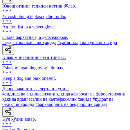
Ювош отнинг тепкиси қаттиқ бўлар.
* * *
Yuvosh otning tepkisi qattiq boʼlar.
* * *
An iron fist in a velvet glove.
* * *
Слова бархатные, а дела ежовые.
#қудрат ва ожизлик ҳақида
#ҳайвонлар ва қушлар ҳақида
Эшак минганнинг оёғи тинмас.
* * *
Eshak minganning oyogʼi tinmas.
* * *
Keep a dog and bark oneself.
* * *
Денег накопил, да черта и купил.
#андиша ва андишасизлик ҳақида
#фаросат ва фаросатсизлик
ҳақида
#дангасалик ва калтафаҳмлик ҳақида
#қудрат ва
ожизлик ҳақида
#барқарорлик ва беқарорлик ҳақида
Қўл қўлни ювар.
* * *
Qoʼl qoʼlni yuvar.