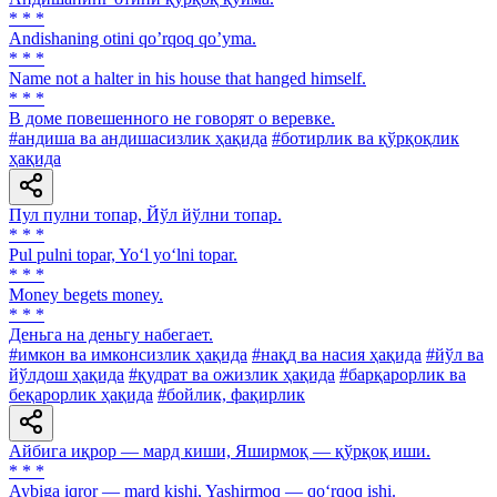
* * *
Аndishaning otini qoʼrqoq qoʼyma.
* * *
Name not a halter in his house that hanged himself.
* * *
В доме повешенного не говорят о веревке.
#андиша ва андишасизлик ҳақида
#ботирлик ва қўрқоқлик
ҳақида
Пул пулни топар, Йўл йўлни топар.
* * *
Pul pulni topar, Yo‘l yo‘lni topar.
* * *
Money begets money.
* * *
Деньга на деньгу набегает.
#имкон ва имконсизлик ҳақида
#нақд ва насия ҳақида
#йўл ва
йўлдош ҳақида
#қудрат ва ожизлик ҳақида
#барқарорлик ва
беқарорлик ҳақида
#бойлик, фақирлик
Айбига иқрор — мард киши, Яширмоқ — қўрқоқ иши.
* * *
Aybiga iqror — mard kishi, Yashirmoq — qo‘rqoq ishi.