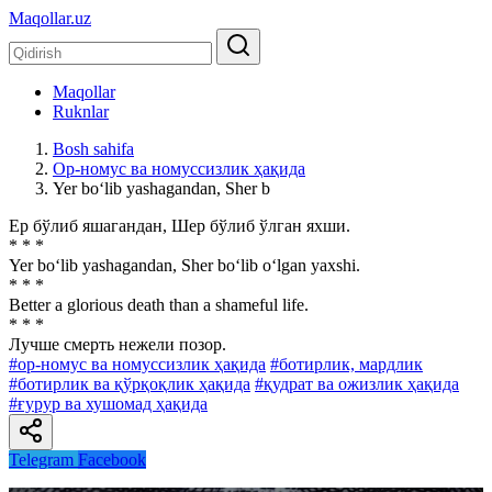
Maqollar.uz
Maqollar
Ruknlar
Bosh sahifa
Ор-номус ва номуссизлик ҳақида
Yer bo‘lib yashagandan, Sher b
Ер бўлиб яшагандан, Шер бўлиб ўлган яхши.
* * *
Yer bo‘lib yashagandan, Sher bo‘lib o‘lgan yaxshi.
* * *
Better a glorious death than a shameful life.
* * *
Лучше смерть нежели позор.
#ор-номус ва номуссизлик ҳақида
#ботирлик, мардлик
#ботирлик ва қўрқоқлик ҳақида
#қудрат ва ожизлик ҳақида
#ғурур ва хушомад ҳақида
Telegram
Facebook