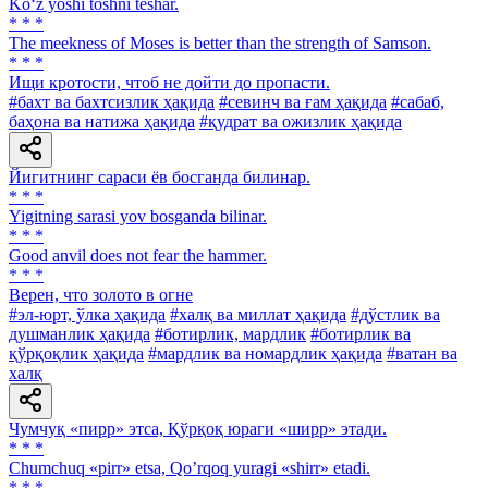
Ko‘z yoshi toshni teshar.
* * *
The meekness of Moses is better than the strength of Samson.
* * *
Ищи кротости, чтоб не дойти до пропасти.
#бахт ва бахтсизлик ҳақида
#севинч ва ғам ҳақида
#сабаб,
баҳона ва натижа ҳақида
#қудрат ва ожизлик ҳақида
Йигитнинг сараси ёв босганда билинар.
* * *
Yigitning sarasi yov bosganda bilinar.
* * *
Good anvil does not fear the hammer.
* * *
Верен, что золото в огне
#эл-юрт, ўлка ҳақида
#халқ ва миллат ҳақида
#дўстлик ва
душманлик ҳақида
#ботирлик, мардлик
#ботирлик ва
қўрқоқлик ҳақида
#мардлик ва номардлик ҳақида
#ватан ва
халқ
Чумчуқ «пирр» этса, Қўрқоқ юраги «ширр» этади.
* * *
Chumchuq «pirr» etsa, Qoʼrqoq yuragi «shirr» etadi.
* * *