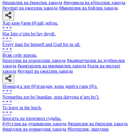
#яхшилик ва ёмонлик ҳақида
#муомила ва қўполлик ҳақида
#қудрат ва ожизлик ҳақида
#фақирлик ва бойлик ҳақида
Ҳар ким ўзим бўлай дейди.
* * *
Har kim o‘zim bo‘lay deydi.
* * *
Every man for himself and God for us all.
* * *
Всяк себе хорош.
#аҳиллик ва ноаҳиллик ҳақида
#жамоатчилик ва худбинлик
ҳақида
#камтарлик ва манманлик ҳақида
#халқ ва миллат
ҳақида
#қудрат ва ожизлик ҳақида
Номардга зор бўлгандан, қора дарёга ғарқ бўл.
* * *
Nomardga zor boʼlgandan, qora daryoga gʼarq boʼl.
* * *
To leave in the lurch.
* * *
Бросить на произвол судьбы.
#дўстлик ва душманлик ҳақида
#яхшилик ва ёмонлик ҳақида
#мардлик ва номардлик ҳақида
#ботирлик, мардлик