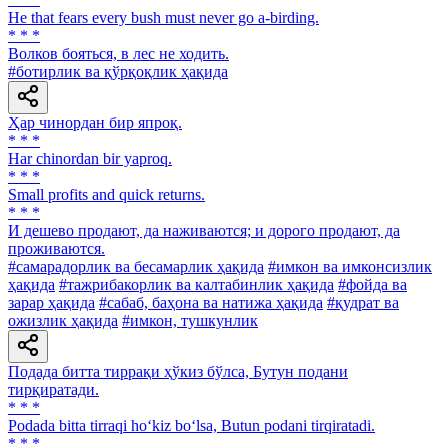
He that fears every bush must never go a-birding.
* * *
Волков бояться, в лес не ходить.
#ботирлик ва қўрқоқлик ҳақида
Ҳар чинордан бир япроқ.
* * *
Har chinordan bir yaproq.
* * *
Small profits and quick returns.
* * *
И дешево продают, да наживаются; и дорого продают, да
проживаются.
#самарадорлик ва бесамарлик ҳақида
#имкон ва имконсизлик
ҳақида
#тажрибакорлик ва калтабинлик ҳақида
#фойда ва
зарар ҳақида
#сабаб, баҳона ва натижа ҳақида
#қудрат ва
ожизлик ҳақида
#имкон, тушкунлик
Подада битта тиррақи ҳўкиз бўлса, Бутун подани
тирқиратади.
* * *
Podada bitta tirraqi ho‘kiz bo‘lsa, Butun podani tirqiratadi.
* * *