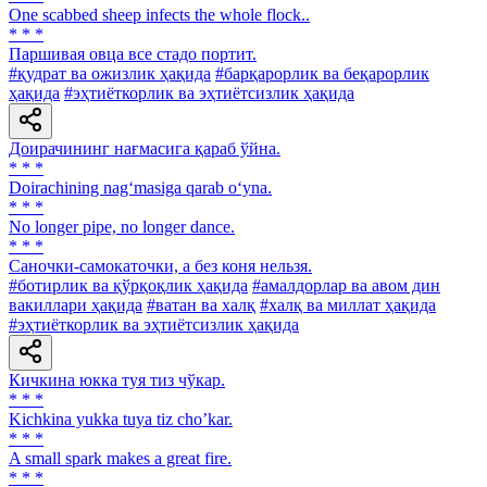
One scabbed sheep infects the whole flock..
* * *
Паршивая овца все стадо портит.
#қудрат ва ожизлик ҳақида
#барқарорлик ва беқарорлик
ҳақида
#эҳтиёткорлик ва эҳтиётсизлик ҳақида
Доирачининг нағмасига қараб ўйна.
* * *
Doirachining nag‘masiga qarab o‘yna.
* * *
No longer pipe, no longer dance.
* * *
Саночки-самокаточки, а без коня нельзя.
#ботирлик ва қўрқоқлик ҳақида
#амалдорлар ва авом дин
вакиллари ҳақида
#ватан ва халқ
#халқ ва миллат ҳақида
#эҳтиёткорлик ва эҳтиётсизлик ҳақида
Кичкина юкка туя тиз чўкар.
* * *
Kichkina yukka tuya tiz choʼkar.
* * *
A small spark makes a great fire.
* * *