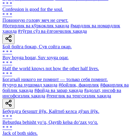
* * *
Confession is good for the soul.
* * *
Повинную голову меч не сечет.
#ботирлик ва қўрқоқлик ҳақида
#мардлик ва номардлик
ҳақида
#тўғри сўз ва ёлғончилик ҳақида
Бой бойга боқар, Сув сойга оқар.
* * *
Boy boyga boqar, Suv soyga oqar.
* * *
Half the world knows not how the other half lives.
* * *
Богатый никого не помнит — только себя помнит.
#ғурур ва хушомад ҳақида
#бойлик, фақирлик
#фақирлик ва
бойлик ҳақида
#фойда ва зарар ҳақида
#адолат, инсоф ва
инсофсизлик ҳақида
#тенглик ва тенгсизлик ҳақида
Бебурдга беҳишт йўқ, Қайтиб келса дўзах йўқ.
* * *
Beburdga behisht yo‘q, Qaytib kelsa do‘zax yo‘q.
* * *
Jack of both sides.