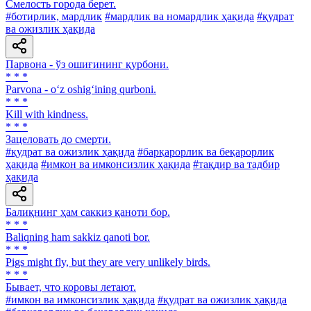
Смелость города берет.
#ботирлик, мардлик
#мардлик ва номардлик ҳақида
#қудрат
ва ожизлик ҳақида
Парвона - ўз ошиғининг қурбони.
* * *
Parvona - o‘z oshig‘ining qurboni.
* * *
Kill with kindness.
* * *
Зацеловать до смерти.
#қудрат ва ожизлик ҳақида
#барқарорлик ва беқарорлик
ҳақида
#имкон ва имконсизлик ҳақида
#тақдир ва тадбир
ҳақида
Балиқнинг ҳам саккиз қаноти бор.
* * *
Baliqning ham sakkiz qanoti bor.
* * *
Pigs might fly, but they are very unlikely birds.
* * *
Бывает, что коровы летают.
#имкон ва имконсизлик ҳақида
#қудрат ва ожизлик ҳақида