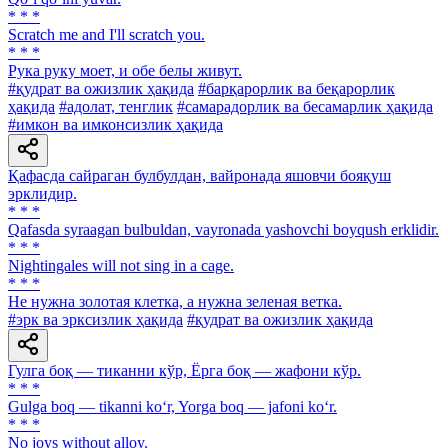
* * *
Scratch me and I'll scratch you.
* * *
Рука руку моет, и обе белы живут.
#қудрат ва ожизлик ҳақида
#барқарорлик ва беқарорлик
ҳақида
#адолат, тенглик
#самарадорлик ва бесамарлик ҳақида
#имкон ва имконсизлик ҳақида
Қафасда сайраган булбулдан, вайронада яшовчи бояқуш
эрклидир.
* * *
Qafasda syraagan bulbuldan, vayronada yashovchi boyqush erklidir.
* * *
Nightingales will not sing in a cage.
* * *
He нужна золотая клетка, а нужна зеленая ветка.
#эрк ва эрксизлик ҳақида
#қудрат ва ожизлик ҳақида
Гулга боқ — тиканни кўр, Ёрга боқ — жафони кўр.
* * *
Gulga boq — tikanni ko‘r, Yorga boq — jafoni ko‘r.
* * *
No joys without alloy.