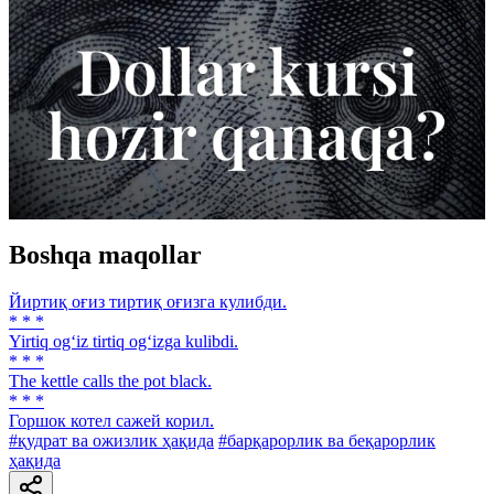
Boshqa maqollar
Йиртиқ оғиз тиртиқ оғизга кулибди.
* * *
Yirtiq og‘iz tirtiq og‘izga kulibdi.
* * *
The kettle calls the pot black.
* * *
Горшок котел сажей корил.
#қудрат ва ожизлик ҳақида
#барқарорлик ва беқарорлик
ҳақида