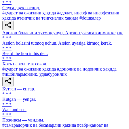
* * *
Слуга двух господ.
#қудрат ва ожизлик ҳақида
#адолат, инсоф ва инсофсизлик
ҳақида
#тенглик ва тенгсизлик ҳақида
#бошқалар
Арслон боласини тутмоқ учун, Арслон уясига кирмоқ керак.
* * *
Arslon bolasini tutmoq uchun, Arslon uyasiga kirmoq kerak.
* * *
Beard the lion in his den.
* * *
Хоть на кол, так сокол.
#қудрат ва ожизлик ҳақида
#донолик ва нодонлик ҳақида
#ишбилармонлик, уддабуронлик
Кутган — енгар.
* * *
Kutgan — yengar.
* * *
Wait and see.
* * *
Поживем — увидим.
#самарадорлик ва бесамарлик ҳақида
#сабр-қаноат ва