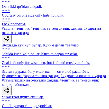
* * *
Qars ikki qoʼldan chiqadi.
* * *
Courtesy on one side only lasts not long.
* * *
Грех пополам.
#адолат, тенглик
#тенглик ва тенгсизлик ҳақида
#қудрат ва
ожизлик ҳақида
Жоҳилда куч кўп бўлар, Кучим деган тез ўлар.
* * *
Johilda kuch ko‘p bo‘lar, Kuchim degan tez o‘lar.
* * *
Zeal is fit only for wise men, but is found mostly in fools.
* * *
Заставь дурака богу молиться — он и лоб расшибет.
#фаросат ва фаросатсизлик ҳақида
#қудрат ва ожизлик ҳақида
#таъмагирлик ва очкўзлик ҳақида
#тенглик ва тенгсизлик
ҳақида
#бошқалар
Чўкаётган чўпга ёпишар.
* * *
Choʼkayotgan choʼpga yopishar.