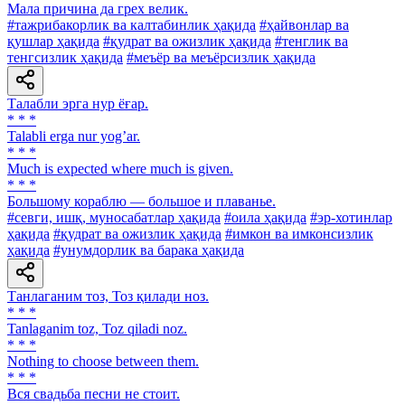
Мала причина да грех велик.
#тажрибакорлик ва калтабинлик ҳақида
#ҳайвонлар ва
қушлар ҳақида
#қудрат ва ожизлик ҳақида
#тенглик ва
тенгсизлик ҳақида
#меъёр ва меъёрсизлик ҳақида
Талабли эрга нур ёғар.
* * *
Talabli erga nur yogʼar.
* * *
Much is expected where much is given.
* * *
Большому кораблю — большое и плаванье.
#севги, ишқ, муносабатлар ҳақида
#оила ҳақида
#эр-хотинлар
ҳақида
#қудрат ва ожизлик ҳақида
#имкон ва имконсизлик
ҳақида
#унумдорлик ва барака ҳақида
Танлаганим тоз, Тоз қилади ноз.
* * *
Tanlaganim toz, Toz qiladi noz.
* * *
Nothing to choose between them.
* * *
Вся свадьба песни не стоит.