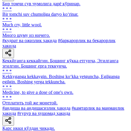
Бир томчи сув чумолига дарё кўринар.
* * *
Bir tomchi suv chumoliga daryo ko‘rinar.
* * *
Much cry, little wool.
* * *
Много шуму из ничего.
#қудрат ва ожизлик ҳақида
#барқарорлик ва беқарорлик
ҳақида
Кеккйганга кеккайгин. Бошинг кўкка етгунча, Эгилганга
эгилгин. Бошинг ерга теккунча.
* * *
Kekkyganga kekkaygin. Boshing ko‘kka yetguncha, Egilganga
egilgin. Boshing yerga tekkuncha.
* * *
Medicine, to give a dose of one's own.
* * *
Отплатить той же монетой.
#андиша ва андишасизлик ҳақида
#камтарлик ва манманлик
ҳақида
#ғурур ва хушомад ҳақида
Қарс икки қўлдан чиқади.