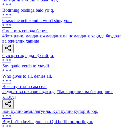
* * *
Botirning boshiga balo yo‘q.
* * *
Grasp the nettle and it won't sting you.
* * *
Смелость города берет.
#ботирлик, мардлик
#мардлик ва номардлик ҳақида
#қудрат
ва ожизлик ҳақида
Сув қаттиқ ерда тўхтайди.
* * *
Suv qattiq yerda to‘xtaydi.
* * *
Who gives to all, denies all.
* * *
Все спустил и сам сел.
#қудрат ва ожизлик ҳақида
#барқарорлик ва беқарорлик
ҳақида
Бой бўлиб безиллагунча. Қул бўлиб қўпориб юр.
* * *
Boy bo‘lib bezillaguncha. Qul bo‘lib qo‘porib yur.
* * *