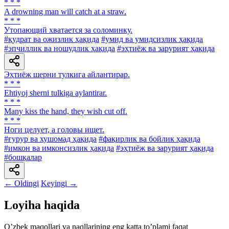
* * *
A drowning man will catch at a straw.
* * *
Утопающий хватается за соломинку.
#қудрат ва ожизлик ҳақида
#умид ва умидсизлик ҳақида
#эпчиллик ва ношудлик ҳақида
#эҳтиёж ва зарурият ҳақида
Эҳтиёж шерни тулкига айлантирар.
* * *
Ehtiyoj sherni tulkiga aylantirar.
* * *
Many kiss the hand, they wish cut off.
* * *
Ноги целует, a головы ищет.
#ғурур ва хушомад ҳақида
#фақирлик ва бойлик ҳақида
#имкон ва имконсизлик ҳақида
#эҳтиёж ва зарурият ҳақида
#бошқалар
← Oldingi
Keyingi →
Loyiha haqida
Oʼzbek maqollari va naqllarining eng katta toʼplami faqat