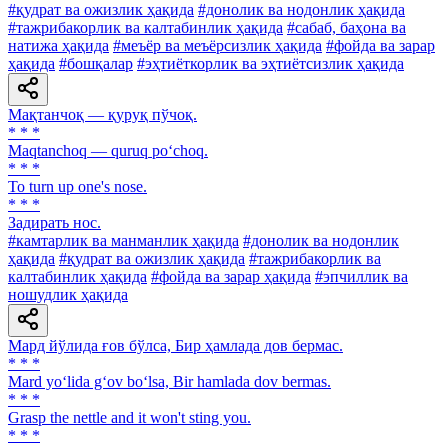
#қудрат ва ожизлик ҳақида
#донолик ва нодонлик ҳақида
#тажрибакорлик ва калтабинлик ҳақида
#сабаб, баҳона ва
натижа ҳақида
#меъёр ва меъёрсизлик ҳақида
#фойда ва зарар
ҳақида
#бошқалар
#эҳтиёткорлик ва эҳтиётсизлик ҳақида
Мақтанчоқ — қуруқ пўчоқ.
* * *
Maqtanchoq — quruq po‘choq.
* * *
To turn up one's nose.
* * *
Задирать нос.
#камтарлик ва манманлик ҳақида
#донолик ва нодонлик
ҳақида
#қудрат ва ожизлик ҳақида
#тажрибакорлик ва
калтабинлик ҳақида
#фойда ва зарар ҳақида
#эпчиллик ва
ношудлик ҳақида
Мард йўлида ғов бўлса, Бир ҳамлада дов бермас.
* * *
Mard yo‘lida g‘ov bo‘lsa, Bir hamlada dov bermas.
* * *
Grasp the nettle and it won't sting you.
* * *