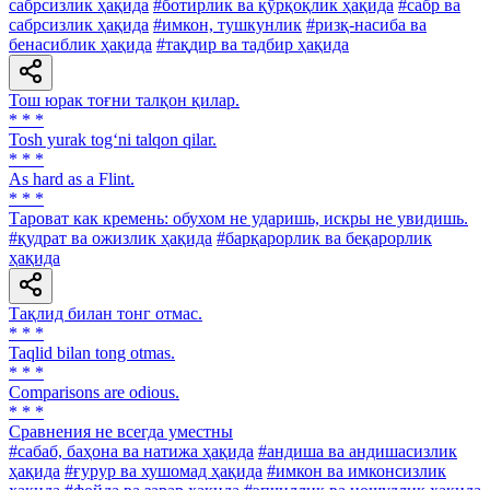
сабрсизлик ҳақида
#ботирлик ва қўрқоқлик ҳақида
#сабр ва
сабрсизлик ҳақида
#имкон, тушкунлик
#ризқ-насиба ва
бенасиблик ҳақида
#тақдир ва тадбир ҳақида
Тош юрак тоғни талқон қилар.
* * *
Tosh yurak tog‘ni talqon qilar.
* * *
As hard as a Flint.
* * *
Тароват как кремень: обухом не ударишь, искры не увидишь.
#қудрат ва ожизлик ҳақида
#барқарорлик ва беқарорлик
ҳақида
Тақлид билан тонг отмас.
* * *
Taqlid bilan tong otmas.
* * *
Comparisons are odious.
* * *
Сравнения не всегда уместны
#сабаб, баҳона ва натижа ҳақида
#андиша ва андишасизлик
ҳақида
#ғурур ва хушомад ҳақида
#имкон ва имконсизлик