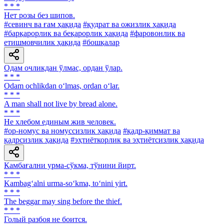
* * *
Нет розы без шипов.
#севинч ва ғам ҳақида
#қудрат ва ожизлик ҳақида
#барқарорлик ва беқарорлик ҳақида
#фаровонлик ва
етишмовчилик ҳақида
#бошқалар
Одам очликдан ўлмас, ордан ўлар.
* * *
Odam ochlikdan o‘lmas, ordan o‘lar.
* * *
A man shall not live by bread alone.
* * *
He хлебом единым жив человек.
#ор-номус ва номуссизлик ҳақида
#қадр-қиммат ва
қадрсизлик ҳақида
#эҳтиёткорлик ва эҳтиётсизлик ҳақида
Камбағални урма-сўкма, тўнини йирт.
* * *
Kambag‘alni urma-so‘kma, to‘nini yirt.
* * *
The beggar may sing before the thief.
* * *
Голый разбоя не боится.