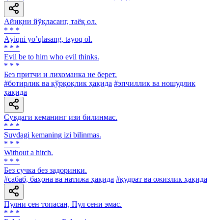
Айиқни йўқласанг, таёқ ол.
* * *
Аyiqni yoʼqlasang, tayoq ol.
* * *
Evil be to him who evil thinks.
* * *
Без притчи и лихоманка не берет.
#ботирлик ва қўрқоқлик ҳақида
#эпчиллик ва ношудлик
ҳақида
Сувдаги кеманинг изи билинмас.
* * *
Suvdagi kemaning izi bilinmas.
* * *
Without a hitch.
* * *
Без сучка без задоринки.
#сабаб, баҳона ва натижа ҳақида
#қудрат ва ожизлик ҳақида
Пулни сен топасан, Пул сени эмас.
* * *