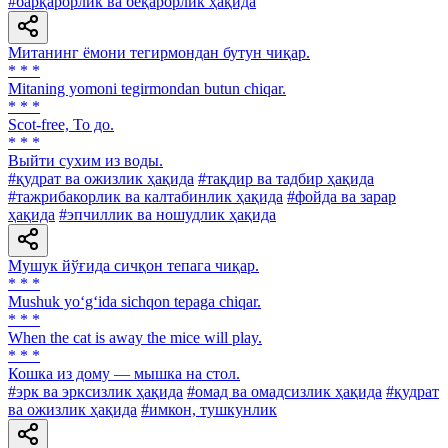
#барқарорлик ва беқарорлик ҳақида
Митанинг ёмони тегирмондан бутун чиқар.
* * *
Mitaning yomoni tegirmondan butun chiqar.
* * *
Scot-free, То до.
* * *
Выйти сухим из воды.
#қудрат ва ожизлик ҳақида
#тақдир ва тадбир ҳақида
#тажрибакорлик ва калтабинлик ҳақида
#фойда ва зарар
ҳақида
#эпчиллик ва ношудлик ҳақида
Мушук йўғида сичқон тепага чиқар.
* * *
Mushuk yo‘g‘ida sichqon tepaga chiqar.
* * *
When the cat is away the mice will play.
* * *
Кошка из дому — мышка на стол.
#эрк ва эрксизлик ҳақида
#омад ва омадсизлик ҳақида
#қудрат
ва ожизлик ҳақида
#имкон, тушкунлик