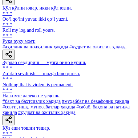
Қўл қўлни ювар, икки қўл юзни.
* * *
Qo‘l qo‘lni yuvar, ikki qo‘l yuzni.
* * *
Roll my log and roll yours.
* * *
Рука руку моет.
#аҳиллик ва ноаҳиллик ҳақида
#қудрат ва ожизлик ҳақида
Зўрлаб севдириш — музга бино қуриш.
* * *
Zoʼrlab sevdirish — muzga bino qurish.
* * *
Nothing that is violent is permanent.
* * *
Ha кнуте далеко не уедешь.
#бахт ва бахтсизлик ҳақида
#муҳаббат ва бевафолик ҳақида
#севги, ишқ, муносабатлар ҳақида
#сабаб, баҳона ва натижа
ҳақида
#қудрат ва ожизлик ҳақида
Кўз ёши тошни тешар.
* * *