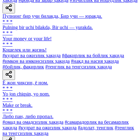
ҳақида
#фойда ва зарар ҳақида
#эпчиллик ва ношудлик ҳақида
Пулнинг бир учи билакда, Бир учи — юракда.
* * *
Pulning bir uchi bilakda, Bir uchi — yurakda.
* * *
Your money or your life!
* * *
Кошелек или жизнь!
#қудрат ва ожизлик ҳақида
#фақирлик ва бойлик ҳақида
#имкон ва имконсизлик ҳақида
#нақд ва насия ҳақида
#бойлик, фақирлик
#тенглик ва тенгсизлик ҳақида
Ё жон чиқсин, ё ном.
* * *
Yo jon chiqsin, yo nom.
* * *
Make or break.
* * *
Либо пан, либо пропал.
#омад ва омадсизлик ҳақида
#самарадорлик ва бесамарлик
ҳақида
#қудрат ва ожизлик ҳақида
#адолат, тенглик
#тенглик
ва тенгсизлик ҳақида