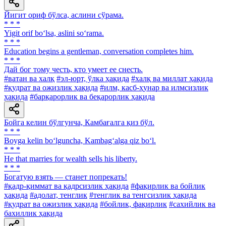
Йигит ориф бўлса, аслини сўрама.
* * *
Yigit orif bo‘lsa, aslini so‘rama.
* * *
Education begins a gentleman, conversation completes him.
* * *
Дай бог тому честь, кто умеет ее снесть.
#ватан ва халқ
#эл-юрт, ўлка ҳақида
#халқ ва миллат ҳақида
#қудрат ва ожизлик ҳақида
#илм, касб-ҳунар ва илмсизлик
ҳақида
#барқарорлик ва беқарорлик ҳақида
Бойга келин бўлгунча, Камбағалга қиз бўл.
* * *
Boyga kelin bo‘lguncha, Kambag‘alga qiz bo‘l.
* * *
Не that marries for wealth sells his liberty.
* * *
Богатую взять — станет попрекать!
#қадр-қиммат ва қадрсизлик ҳақида
#фақирлик ва бойлик
ҳақида
#адолат, тенглик
#тенглик ва тенгсизлик ҳақида
#қудрат ва ожизлик ҳақида
#бойлик, фақирлик
#сахийлик ва
бахиллик ҳақида