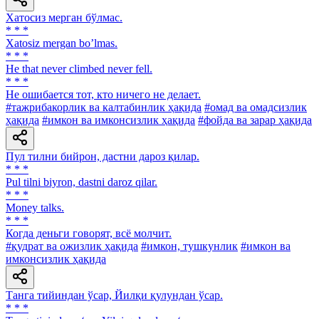
Хатосиз мерган бўлмас.
* * *
Xatosiz mergan boʼlmas.
* * *
He that never climbed never fell.
* * *
He ошибается тот, кто ничего не делает.
#тажрибакорлик ва калтабинлик ҳақида
#омад ва омадсизлик
ҳақида
#имкон ва имконсизлик ҳақида
#фойда ва зарар ҳақида
Пул тилни бийрон, дастни дароз қилар.
* * *
Pul tilni biyron, dastni daroz qilar.
* * *
Money talks.
* * *
Когда деньги говорят, всё молчит.
#қудрат ва ожизлик ҳақида
#имкон, тушкунлик
#имкон ва
имконсизлик ҳақида
Танга тийиндан ўсар, Йилқи қулундан ўсар.
* * *