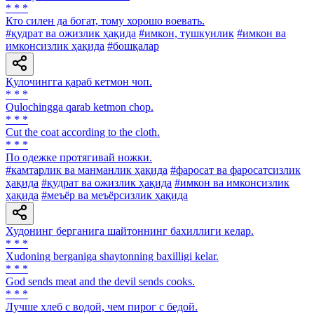
* * *
Кто силен да богат, тому хорошо воевать.
#қудрат ва ожизлик ҳақида
#имкон, тушкунлик
#имкон ва
имконсизлик ҳақида
#бошқалар
Қулочингга қараб кетмон чоп.
* * *
Qulochingga qarab ketmon chop.
* * *
Cut the coat according to the cloth.
* * *
По одежке протягивай ножки.
#камтарлик ва манманлик ҳақида
#фаросат ва фаросатсизлик
ҳақида
#қудрат ва ожизлик ҳақида
#имкон ва имконсизлик
ҳақида
#меъёр ва меъёрсизлик ҳақида
Худонинг берганига шайтоннинг бахиллиги келар.
* * *
Xudoning berganiga shaytonning baxilligi kelar.
* * *
God sends meat and the devil sends cooks.
* * *
Лучше хлеб с водой, чем пирог с бедой.