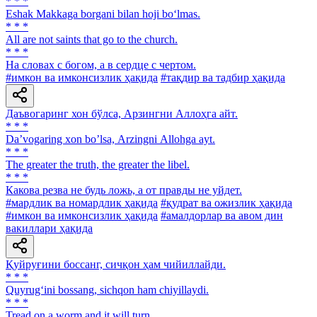
* * *
Eshak Makkaga borgani bilan hoji bo‘lmas.
* * *
All are not saints that go to the church.
* * *
На словах с богом, а в сердце с чертом.
#имкон ва имконсизлик ҳақида
#тақдир ва тадбир ҳақида
Даъвогаринг хон бўлса, Арзингни Аллоҳга айт.
* * *
Daʼvogaring xon boʼlsa, Аrzingni Аllohga ayt.
* * *
The greater the truth, the greater the libel.
* * *
Какова резва не будь ложь, а от правды не уйдет.
#мардлик ва номардлик ҳақида
#қудрат ва ожизлик ҳақида
#имкон ва имконсизлик ҳақида
#амалдорлар ва авом дин
вакиллари ҳақида
Қуйруғини боссанг, сичқон ҳам чийиллайди.
* * *
Quyrug‘ini bossang, sichqon ham chiyillaydi.
* * *
Tread on a worm and it will turn.