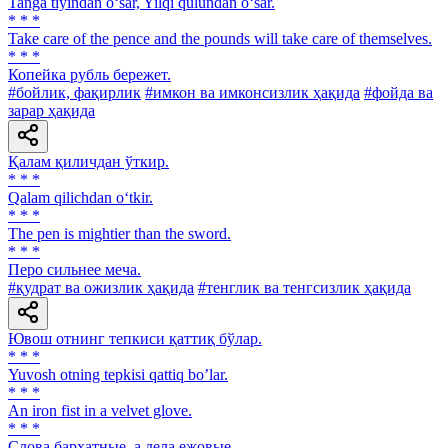
Tanga tiyindan o‘sar, Yilqi qulundan o‘sar.
* * *
Take care of the pence and the pounds will take care of themselves.
* * *
Копейка рубль бережет.
#бойлик, фақирлик
#имкон ва имконсизлик ҳақида
#фойда ва
зарар ҳақида
Қалам қиличдан ўткир.
* * *
Qalam qilichdan o‘tkir.
* * *
The pen is mightier than the sword.
* * *
Перо сильнее меча.
#қудрат ва ожизлик ҳақида
#тенглик ва тенгсизлик ҳақида
Ювош отнинг тепкиси қаттиқ бўлар.
* * *
Yuvosh otning tepkisi qattiq boʼlar.
* * *
An iron fist in a velvet glove.
* * *
Слова бархатные, а дела ежовые.