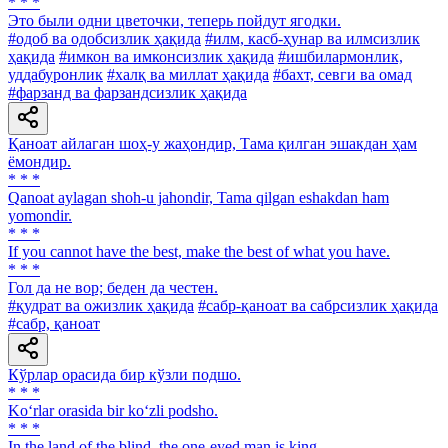
* * *
Это были одни цветочки, теперь пойдут ягодки.
#одоб ва одобсизлик ҳақида
#илм, касб-ҳунар ва илмсизлик
ҳақида
#имкон ва имконсизлик ҳақида
#ишбилармонлик,
уддабуронлик
#халқ ва миллат ҳақида
#бахт, севги ва омад
#фарзанд ва фарзандсизлик ҳақида
Қаноат айлаган шоҳ-у жаҳондир, Тама қилган эшакдан ҳам
ёмондир.
* * *
Qanoat aylagan shoh-u jahondir, Tama qilgan eshakdan ham
yomondir.
* * *
If you cannot have the best, make the best of what you have.
* * *
Гол да не вор; беден да честен.
#қудрат ва ожизлик ҳақида
#сабр-қаноат ва сабрсизлик ҳақида
#сабр, қаноат
Кўрлар орасида бир кўзли подшо.
* * *
Ko‘rlar orasida bir ko‘zli podsho.
* * *
In the land of the blind, the one-eyed man is king.