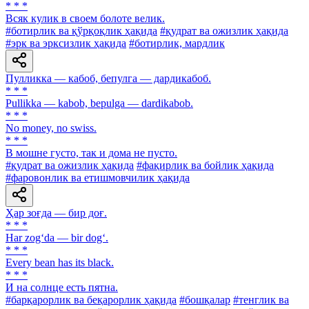
* * *
Всяк кулик в своем болоте велик.
#ботирлик ва қўрқоқлик ҳақида
#қудрат ва ожизлик ҳақида
#эрк ва эрксизлик ҳақида
#ботирлик, мардлик
Пулликка — кабоб, бепулга — дардикабоб.
* * *
Pullikka — kabob, bepulga — dardikabob.
* * *
No money, no swiss.
* * *
В мошне густо, так и дома не пусто.
#қудрат ва ожизлик ҳақида
#фақирлик ва бойлик ҳақида
#фаровонлик ва етишмовчилик ҳақида
Ҳар зоғда — бир доғ.
* * *
Har zog‘da — bir dog‘.
* * *
Every bean has its black.
* * *
И на солнце есть пятна.
#барқарорлик ва беқарорлик ҳақида
#бошқалар
#тенглик ва