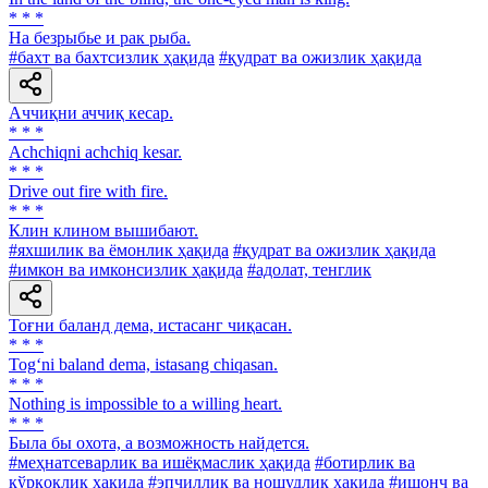
* * *
Ha безрыбье и рак рыба.
#бахт ва бахтсизлик ҳақида
#қудрат ва ожизлик ҳақида
Аччиқни аччиқ кесар.
* * *
Achchiqni achchiq kesar.
* * *
Drive out fire with fire.
* * *
Клин клином вышибают.
#яхшилик ва ёмонлик ҳақида
#қудрат ва ожизлик ҳақида
#имкон ва имконсизлик ҳақида
#адолат, тенглик
Тоғни баланд дема, истасанг чиқасан.
* * *
Tog‘ni baland dema, istasang chiqasan.
* * *
Nothing is impossible to a willing heart.
* * *
Была бы охота, а возможность найдется.
#меҳнатсеварлик ва ишёқмаслик ҳақида
#ботирлик ва
қўрқоқлик ҳақида
#эпчиллик ва ношудлик ҳақида
#ишонч ва