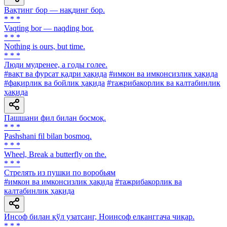
Вақтинг бор — нақдинг бор.
* * *
Vaqting bor — naqding bor.
* * *
Nothing is ours, but time.
* * *
Люди мудренее, a годы голее.
#вақт ва фурсат қадри ҳақида
#имкон ва имконсизлик ҳақида
#фақирлик ва бойлик ҳақида
#тажрибакорлик ва калтабинлик
ҳақида
Пашшани фил билан босмоқ.
* * *
Pashshani fil bilan bosmoq.
* * *
Wheel, Break a butterfly on the.
* * *
Стрелять из пушки по воробьям
#имкон ва имконсизлик ҳақида
#тажрибакорлик ва
калтабинлик ҳақида
Инсоф билан қўл узатсанг, Ноинсоф елканггача чиқар.
* * *