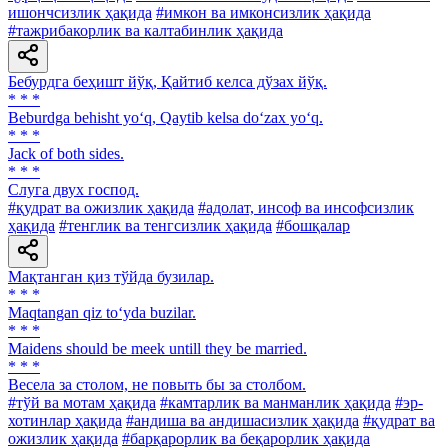
ишончсизлик ҳақида
#имкон ва имконсизлик ҳақида
#тажрибакорлик ва калтабинлик ҳақида
Бебурдга беҳишт йўқ, Қайтиб келса дўзах йўқ.
* * *
Beburdga behisht yo‘q, Qaytib kelsa do‘zax yo‘q.
* * *
Jack of both sides.
* * *
Слуга двух господ.
#қудрат ва ожизлик ҳақида
#адолат, инсоф ва инсофсизлик
ҳақида
#тенглик ва тенгсизлик ҳақида
#бошқалар
Мақтанган қиз тўйда бузилар.
* * *
Maqtangan qiz to‘yda buzilar.
* * *
Maidens should be meek untill they be married.
* * *
Весела за столом, не повыть бы за столбом.
#тўй ва мотам ҳақида
#камтарлик ва манманлик ҳақида
#эр-
хотинлар ҳақида
#андиша ва андишасизлик ҳақида
#қудрат ва
ожизлик ҳақида
#барқарорлик ва беқарорлик ҳақида