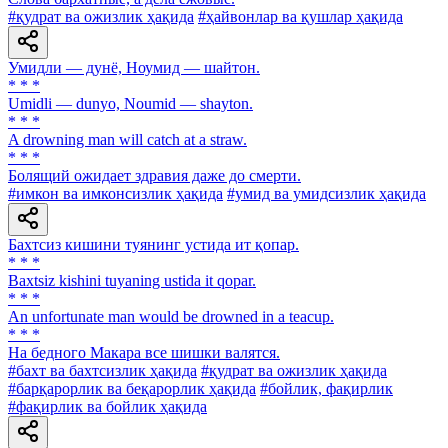
#қудрат ва ожизлик ҳақида
#ҳайвонлар ва қушлар ҳақида
Умидли — дунё, Ноумид — шайтон.
* * *
Umidli — dunyo, Noumid — shayton.
* * *
A drowning man will catch at a straw.
* * *
Болящий ожидает здравия даже до смерти.
#имкон ва имконсизлик ҳақида
#умид ва умидсизлик ҳақида
Бахтсиз кишини туянинг устида ит қопар.
* * *
Baxtsiz kishini tuyaning ustida it qopar.
* * *
An unfortunate man would be drowned in a teacup.
* * *
На бедного Макара все шишки валятся.
#бахт ва бахтсизлик ҳақида
#қудрат ва ожизлик ҳақида
#барқарорлик ва беқарорлик ҳақида
#бойлик, фақирлик
#фақирлик ва бойлик ҳақида