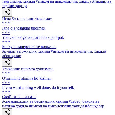
тенгсизлик ҳақида
#имкон ва имконсизлик ҳақида
#тақдир ва
тадбир ҳақида
Игна ўз тешигини тиколмас.
* * *
Igna o‘z teshigini tikolmas.
* * *
You can not get a quart into a pint pot.
* * *
Бочку в наперсток не вольешь.
#қудрат ва ожизлик ҳақида
#имкон ва имконсизлик ҳақида
#бошқалар
Ўзимнинг ишимга ҳўкизман.
* * *
O‘zimning ishimga ho‘kizman.
* * *
If you want a thing well done, do it yourself.
* * *
Свой глаз — алмаз.
#самарадорлик ва бесамарлик ҳақида
#сабаб, баҳона ва
натижа ҳақида
#имкон ва имконсизлик ҳақида
#бошқалар