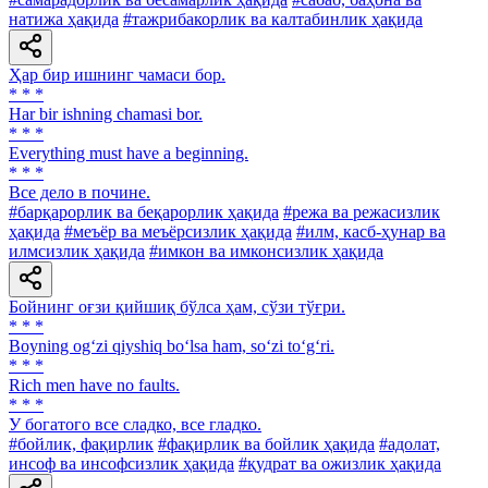
натижа ҳақида
#тажрибакорлик ва калтабинлик ҳақида
Ҳар бир ишнинг чамаси бор.
* * *
Har bir ishning chamasi bor.
* * *
Everything must have a beginning.
* * *
Все дело в почине.
#барқарорлик ва беқарорлик ҳақида
#режа ва режасизлик
ҳақида
#меъёр ва меъёрсизлик ҳақида
#илм, касб-ҳунар ва
илмсизлик ҳақида
#имкон ва имконсизлик ҳақида
Бойнинг оғзи қийшиқ бўлса ҳам, сўзи тўғри.
* * *
Boyning og‘zi qiyshiq bo‘lsa ham, so‘zi to‘g‘ri.
* * *
Rich men have no faults.
* * *
У богатого все сладко, все гладко.
#бойлик, фақирлик
#фақирлик ва бойлик ҳақида
#адолат,
инсоф ва инсофсизлик ҳақида
#қудрат ва ожизлик ҳақида