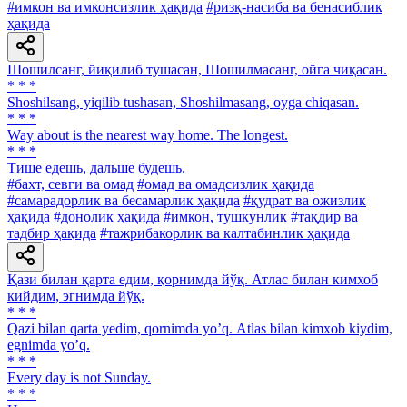
#имкон ва имконсизлик ҳақида
#ризқ-насиба ва бенасиблик
ҳақида
Шошилсанг, йиқилиб тушасан, Шошилмасанг, ойга чиқасан.
* * *
Shoshilsang, yiqilib tushasan, Shoshilmasang, oyga chiqasan.
* * *
Way about is the nearest way home. The longest.
* * *
Тише едешь, дальше будешь.
#бахт, севги ва омад
#омад ва омадсизлик ҳақида
#самарадорлик ва бесамарлик ҳақида
#қудрат ва ожизлик
ҳақида
#донолик ҳақида
#имкон, тушкунлик
#тақдир ва
тадбир ҳақида
#тажрибакорлик ва калтабинлик ҳақида
Қази билан қарта едим, қорнимда йўқ. Атлас билан кимхоб
кийдим, эгнимда йўқ.
* * *
Qazi bilan qarta yedim, qornimda yoʼq. Аtlas bilan kimxob kiydim,
egnimda yoʼq.
* * *
Every day is not Sunday.
* * *