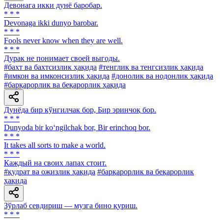
Девонага икки дунё баробар.
* * *
Devonaga ikki dunyo barobar.
* * *
Fools never know when they are well.
* * *
Дурак не понимает своей выгоды.
#бахт ва бахтсизлик ҳақида
#тенглик ва тенгсизлик ҳақида
#имкон ва имконсизлик ҳақида
#донолик ва нодонлик ҳақида
#барқарорлик ва беқарорлик ҳақида
Дунёда бир кўнгилчак бор, Бир эринчоқ бор.
* * *
Dunyoda bir ko‘ngilchak bor, Bir erinchoq bor.
* * *
It takes all sorts to make a world.
* * *
Каждый на своих лапах стоит.
#қудрат ва ожизлик ҳақида
#барқарорлик ва беқарорлик
ҳақида
Зўрлаб севдириш — музга бино қуриш.
* * *