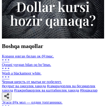
Boshqa maqollar
Қорани ювган билан оқ бўлмас.
* * *
Qorani yuvgan bilan oq bo‘lmas.
* * *
Wash a blackamoor white.
* * *
Черная шерсть от мытья не побелеет.
#қудрат ва ожизлик ҳақида
#самарадорлик ва бесамарлик
ҳақида
#тажрибакорлик ва калтабинлик ҳақида
#бошқалар
Эгаси йўқ мол — олдин топганники.