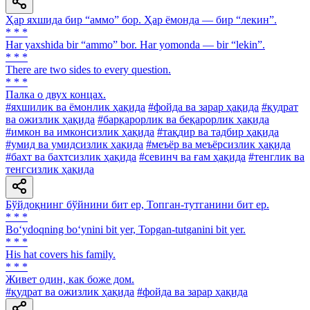
Ҳар яхшида бир “аммо” бор. Ҳар ёмонда — бир “лекин”.
* * *
Har yaxshida bir “ammo” bor. Har yomonda — bir “lekin”.
* * *
There are two sides to every question.
* * *
Палка о двух концах.
#яхшилик ва ёмонлик ҳақида
#фойда ва зарар ҳақида
#қудрат
ва ожизлик ҳақида
#барқарорлик ва беқарорлик ҳақида
#имкон ва имконсизлик ҳақида
#тақдир ва тадбир ҳақида
#умид ва умидсизлик ҳақида
#меъёр ва меъёрсизлик ҳақида
#бахт ва бахтсизлик ҳақида
#севинч ва ғам ҳақида
#тенглик ва
тенгсизлик ҳақида
Бўйдоқнинг бўйнини бит ер, Топган-тутганини бит ер.
* * *
Bo‘ydoqning bo‘ynini bit yer, Topgan-tutganini bit yer.
* * *
His hat covers his family.
* * *
Живет один, как боже дом.
#қудрат ва ожизлик ҳақида
#фойда ва зарар ҳақида