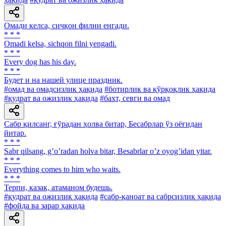
Омади келса, сичқон филни енгади.
* * *
Omadi kelsa, sichqon filni yengadi.
* * *
Every dog has his day.
* * *
Будет и на нашей улице праздник.
#омад ва омадсизлик ҳақида
#ботирлик ва қўрқоқлик ҳақида
#қудрат ва ожизлик ҳақида
#бахт, севги ва омад
Сабр қилсанг, ғўрадан ҳолва битар, Бесабрлар ўз оёғидан
йитар.
* * *
Sabr qilsang, gʼoʼradan holva bitar, Besabrlar oʼz oyogʼidan yitar.
* * *
Everything comes to him who waits.
* * *
Терпи, казак, атаманом будешь.
#қудрат ва ожизлик ҳақида
#сабр-қаноат ва сабрсизлик ҳақида
#фойда ва зарар ҳақида