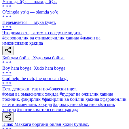
Ўзингда йўқ — оламда йўқ.
* * *
Oʼzingda yoʼq — olamda yoʼq.
* * *
Перемелется — мука будет.
* * *
Что дома есть, за тем к соседу не ходить.
#фаровонлик ва етишмовчилик ҳақида
#имкон ва
имконсизлик ҳақида
Бой ҳам бойга, Худо ҳам бойга.
* * *
Boy ham boyga, Xudo ham boyga.
* * *
God help the rich, the poor can beg.
* * *
Есть денежки, так и по-божески идет.
#омад ва омадсизлик ҳақида
#қудрат ва ожизлик ҳақида
#бойлик, фақирлик
#фақирлик ва бойлик ҳақида
#фаровонлик
ва етишмовчилик ҳақида
#адолат, инсоф ва инсофсизлик
ҳақида
#тенглик ва тенгсизлик ҳақида
Эшак Маккага боргани билан ҳожи бўлмас.