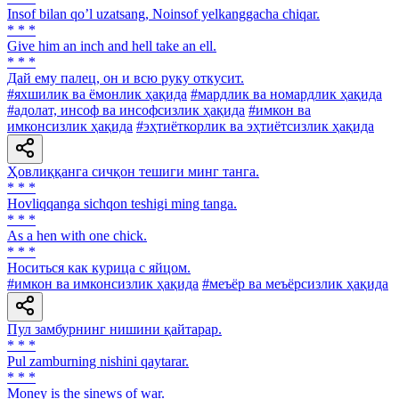
Insof bilan qoʼl uzatsang, Noinsof yelkanggacha chiqar.
* * *
Give him an inch and hell take an ell.
* * *
Дай ему палец, он и всю руку откусит.
#яхшилик ва ёмонлик ҳақида
#мардлик ва номардлик ҳақида
#адолат, инсоф ва инсофсизлик ҳақида
#имкон ва
имконсизлик ҳақида
#эҳтиёткорлик ва эҳтиётсизлик ҳақида
Ҳовлиққанга сичқон тешиги минг танга.
* * *
Hovliqqanga sichqon teshigi ming tanga.
* * *
As a hen with one chick.
* * *
Носиться как курица с яйцом.
#имкон ва имконсизлик ҳақида
#меъёр ва меъёрсизлик ҳақида
Пул замбурнинг нишини қайтарар.
* * *
Pul zamburning nishini qaytarar.
* * *
Money is the sinews of war.