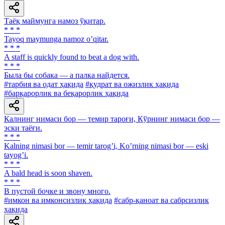
Таёқ маймунга намоз ўқитар.
* * *
Tayoq maymunga namoz oʼqitar.
* * *
A staff is quickly found to beat a dog with.
* * *
Была бы собака — а палка найдется.
#тарбия ва одат ҳақида
#қудрат ва ожизлик ҳақида
#барқарорлик ва беқарорлик ҳақида
Калнинг нимаси бор — темир тароғи, Кўрнинг нимаси бор —
эски таёғи.
* * *
Kalning nimasi bor — temir tarogʼi, Koʼrning nimasi bor — eski
tayogʼi.
* * *
A bald head is soon shaven.
* * *
В пустой бочке и звону много.
#имкон ва имконсизлик ҳақида
#сабр-қаноат ва сабрсизлик
ҳақида