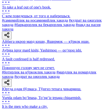
* * *
To take a leaf out of one's book.
* * *
С кем поведешься, от того и наберешься.
#самимийлик ва носамимийлик ҳақида
#қудрат ва ожизлик
ҳақида
#барқарорлик ва беқарорлик ҳақида
#нақд ва насия
ҳақида
Айбига иқрор мард киши, Яширмоқ — қўрқоқ иши.
* * *
Aybiga iqror mard kishi, Yashirmoq — qo‘rqoq ishi.
* * *
A fault confessed is half redressed.
* * *
Повинную голову меч не сечет.
#ботирлик ва қўрқоқлик ҳақида
#мардлик ва номардлик
ҳақида
#қудрат ва ожизлик ҳақида
Юртда одам бўлмаса, Тўнғиз тепага чиқармиш.
* * *
Yurtda odam bo‘lmasa, To‘ng‘iz tepaga chiqarmish.
* * *
It is the men who make a city.