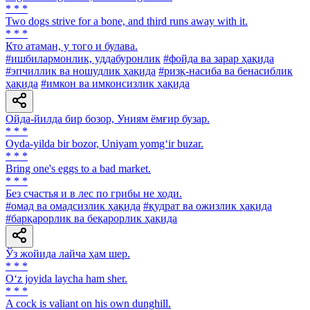
* * *
Two dogs strive for a bone, and third runs away with it.
* * *
Кто атаман, у того и булава.
#ишбилармонлик, уддабуронлик
#фойда ва зарар ҳақида
#эпчиллик ва ношудлик ҳақида
#ризқ-насиба ва бенасиблик
ҳақида
#имкон ва имконсизлик ҳақида
Ойда-йилда бир бозор, Униям ёмғир бузар.
* * *
Oyda-yilda bir bozor, Uniyam yomg‘ir buzar.
* * *
Bring one's eggs to a bad market.
* * *
Без счастья и в лес по грибы не ходи.
#омад ва омадсизлик ҳақида
#қудрат ва ожизлик ҳақида
#барқарорлик ва беқарорлик ҳақида
Ўз жойида лайча ҳам шер.
* * *
O‘z joyida laycha ham sher.
* * *
A cock is valiant on his own dunghill.