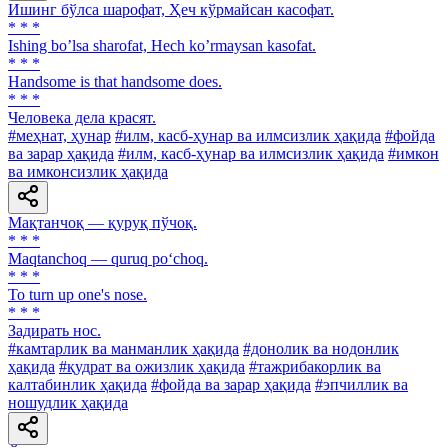
Ишинг бўлса шарофат, Ҳеч кўрмайсан касофат.
* * *
Ishing boʼlsa sharofat, Hech koʼrmaysan kasofat.
* * *
Handsome is that handsome does.
* * *
Человека дела красят.
#меҳнат, ҳунар
#илм, касб-ҳунар ва илмсизлик ҳақида
#фойда
ва зарар ҳақида
#илм, касб-ҳунар ва илмсизлик ҳақида
#имкон
ва имконсизлик ҳақида
Мақтанчоқ — қуруқ пўчоқ.
* * *
Maqtanchoq — quruq po‘choq.
* * *
To turn up one's nose.
* * *
Задирать нос.
#камтарлик ва манманлик ҳақида
#донолик ва нодонлик
ҳақида
#қудрат ва ожизлик ҳақида
#тажрибакорлик ва
калтабинлик ҳақида
#фойда ва зарар ҳақида
#эпчиллик ва
ношудлик ҳақида