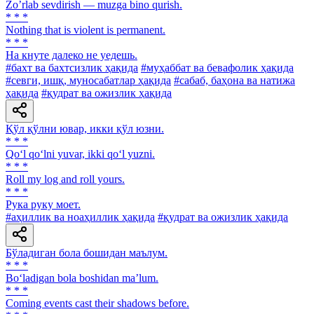
Zoʼrlab sevdirish — muzga bino qurish.
* * *
Nothing that is violent is permanent.
* * *
Ha кнуте далеко не уедешь.
#бахт ва бахтсизлик ҳақида
#муҳаббат ва бевафолик ҳақида
#севги, ишқ, муносабатлар ҳақида
#сабаб, баҳона ва натижа
ҳақида
#қудрат ва ожизлик ҳақида
Қўл қўлни ювар, икки қўл юзни.
* * *
Qo‘l qo‘lni yuvar, ikki qo‘l yuzni.
* * *
Roll my log and roll yours.
* * *
Рука руку моет.
#аҳиллик ва ноаҳиллик ҳақида
#қудрат ва ожизлик ҳақида
Бўладиган бола бошидан маълум.
* * *
Bo‘ladigan bola boshidan ma’lum.
* * *
Coming events cast their shadows before.