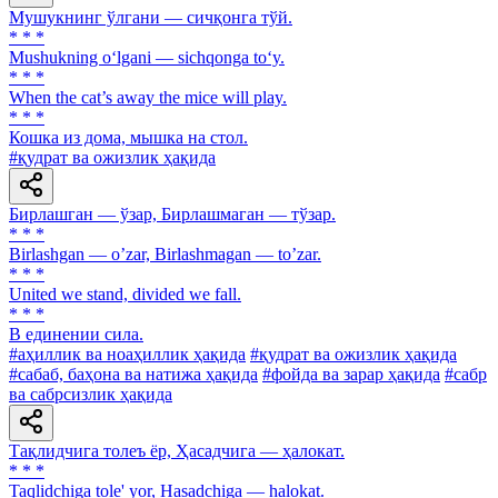
Мушукнинг ўлгани — сичқонга тўй.
* * *
Mushukning o‘lgani — sichqonga to‘y.
* * *
When the cat’s away the mice will play.
* * *
Кошка из дома, мышка на стол.
#қудрат ва ожизлик ҳақида
Бирлашган — ўзар, Бирлашмаган — тўзар.
* * *
Birlashgan — oʼzar, Birlashmagan — toʼzar.
* * *
United we stand, divided we fall.
* * *
В единении сила.
#аҳиллик ва ноаҳиллик ҳақида
#қудрат ва ожизлик ҳақида
#сабаб, баҳона ва натижа ҳақида
#фойда ва зарар ҳақида
#сабр
ва сабрсизлик ҳақида
Тақлидчига толеъ ёр, Ҳасадчига — ҳалокат.
* * *
Taqlidchiga tole' yor, Hasadchiga — halokat.