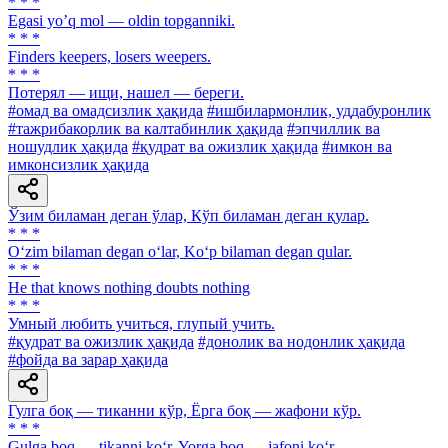
* * *
Egasi yoʼq mol — oldin topganniki.
* * *
Finders keepers, losers weepers.
* * *
Потерял — ищи, нашел — береги.
#омад ва омадсизлик ҳақида
#ишбилармонлик, уддабуронлик
#тажрибакорлик ва калтабинлик ҳақида
#эпчиллик ва
ношудлик ҳақида
#қудрат ва ожизлик ҳақида
#имкон ва
имконсизлик ҳақида
Ўзим биламан деган ўлар, Кўп биламан деган қулар.
* * *
O‘zim bilaman degan o‘lar, Ko‘p bilaman degan qular.
* * *
He that knows nothing doubts nothing
* * *
Умный любить учиться, глупый учить.
#қудрат ва ожизлик ҳақида
#донолик ва нодонлик ҳақида
#фойда ва зарар ҳақида
Гулга боқ — тиканни кўр, Ёрга боқ — жафони кўр.
* * *
Gulga boq — tikanni ko‘r, Yorga boq — jafoni ko‘r.