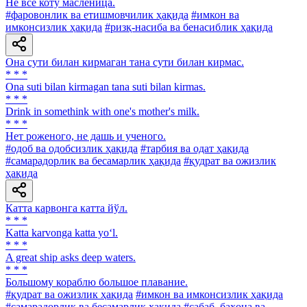
He все коту масленица.
#фаровонлик ва етишмовчилик ҳақида
#имкон ва
имконсизлик ҳақида
#ризқ-насиба ва бенасиблик ҳақида
Она сути билан кирмаган тана сути билан кирмас.
* * *
Ona suti bilan kirmagan tana suti bilan kirmas.
* * *
Drink in somethink with one's mother's milk.
* * *
Нет роженого, не дашь и ученого.
#одоб ва одобсизлик ҳақида
#тарбия ва одат ҳақида
#самарадорлик ва бесамарлик ҳақида
#қудрат ва ожизлик
ҳақида
Катта карвонга катта йўл.
* * *
Katta karvonga katta yo‘l.
* * *
A great ship asks deep waters.
* * *
Большому кораблю большое плавание.
#қудрат ва ожизлик ҳақида
#имкон ва имконсизлик ҳақида
#самарадорлик ва бесамарлик ҳақида
#сабаб, баҳона ва