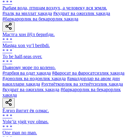
* * *
Рыбам вода, птицам воздух, а человеку вся земля.
#халқ ва миллат ҳақида
#қудрат ва ожизлик ҳақида
#барқарорлик ва беқарорлик ҳақида
Мастга хон йўл берибди.
* * *
Mastga xon yo‘l beribdi.
* * *
To be half-seas over.
* * *
Пьяному море по колено.
#тарбия ва одат ҳақида
#фаросат ва фаросатсизлик ҳақида
#донолик ва нодонлик ҳақида
#амалдорлар ва авом дин
вакиллари ҳақида
#эҳтиёткорлик ва эҳтиётсизлик ҳақида
#қудрат ва ожизлик ҳақида
#барқарорлик ва беқарорлик
ҳақида
Ёлғиз йигит ёв олмас.
* * *
Yolg‘iz yigit yov olmas.
* * *
One man no man.