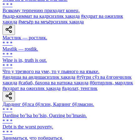
* * *
Всякому терпению приходит конец.
#қадр-қиммат ва қадрсизлик ҳақида
#қудрат ва ожизлик
ҳақида
#меъёр ва меъёрсизлик ҳақида
Мастлик — ростлик.
* * *
Mastlik — rostlik.
* * *
Wine is in, truth is out.
* * *
Что у трезвого на уме, то у пьяного на языке.
#андиша ва андишасизлик ҳақида
#тўғри сўз ва ёлғончилик
ҳақида
#сабаб, баҳона ва натижа ҳақида
#ботирлик, мардлик
#қудрат ва ожизлик ҳақида
#адолат, тенглик
Дардинг бўлса бўлсин, Қарзинг бўлмасин.
* * *
Darding boʼlsa boʼlsin, Qarzing boʼlmasin.
* * *
Debt is the worst poverty.
* * *
Заниматься, что побираться.