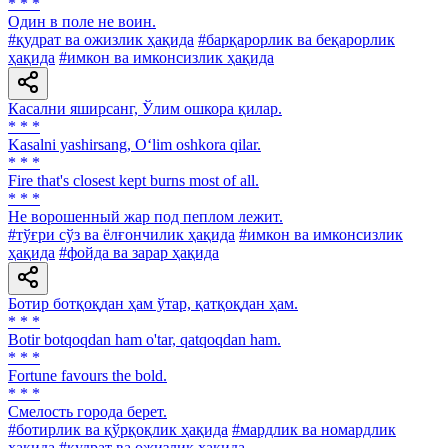
* * *
Один в поле не воин.
#қудрат ва ожизлик ҳақида
#барқарорлик ва беқарорлик
ҳақида
#имкон ва имконсизлик ҳақида
Касални яширсанг, Ўлим ошкора қилар.
* * *
Kasalni yashirsang, O‘lim oshkora qilar.
* * *
Fire that's closest kept burns most of all.
* * *
He ворошенный жар под пеплом лежит.
#тўғри сўз ва ёлғончилик ҳақида
#имкон ва имконсизлик
ҳақида
#фойда ва зарар ҳақида
Ботир ботқоқдан ҳам ўтар, қатқоқдан ҳам.
* * *
Botir botqoqdan ham о'tar, qatqoqdan ham.
* * *
Fortune favours the bold.
* * *
Смелость города берет.
#ботирлик ва қўрқоқлик ҳақида
#мардлик ва номардлик
ҳақида
#қудрат ва ожизлик ҳақида