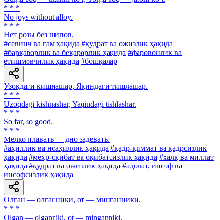
* * *
No joys without alloy.
* * *
Нет розы без шипов.
#севинч ва ғам ҳақида
#қудрат ва ожизлик ҳақида
#барқарорлик ва беқарорлик ҳақида
#фаровонлик ва
етишмовчилик ҳақида
#бошқалар
Узоқдаги кишнашар, Яқиндаги тишлашар.
* * *
Uzoqdagi kishnashar, Yaqindagi tishlashar.
* * *
So far, so good.
* * *
Мелко плавать — дно задевать.
#аҳиллик ва ноаҳиллик ҳақида
#қадр-қиммат ва қадрсизлик
ҳақида
#меҳр-оқибат ва оқибатсизлик ҳақида
#халқ ва миллат
ҳақида
#қудрат ва ожизлик ҳақида
#адолат, инсоф ва
инсофсизлик ҳақида
Олган — олганники, от — минганники.
* * *
Olgan — olganniki, ot — minganniki.