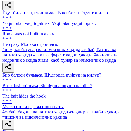
Ёқут билан вақт топилмас, Вақт билан ёқут топилар.
* * *
Yoqut bilan vaqt topilmas, Vaqt bilan yoqut topilar.
* * *
Rome was not built in a day.
* * *
He сразу Москва строилась.
#илм, касб-ҳунар ва илмсизлик ҳақида
#сабаб, баҳона ва
натижа ҳақида
#вақт ва фурсат қадри ҳақида
#донолик ва
нодонлик ҳақида
#илм, касб-ҳунар ва илмсизлик ҳақида
Бир балоси бўлмаса, Шудгорда қуйруқ на қилур?
* * *
Bir balosi bo‘lmasa, Shudgorda quyruq na qilur?
* * *
The bait hides the hook.
* * *
Мягко стелит, да жестко спать.
#сабаб, баҳона ва натижа ҳақида
#тақдир ва тадбир ҳақида
#ишонч ва ишончсизлик ҳақида