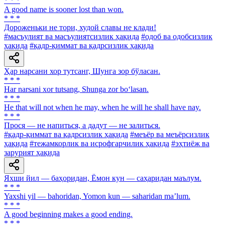
* * *
A good name is sooner lost than won.
* * *
Дороженьки не тори, худой славы не клади!
#масъулият ва масъулиятсизлик ҳақида
#одоб ва одобсизлик
ҳақида
#қадр-қиммат ва қадрсизлик ҳақида
Ҳар нарсани хор тутсанг, Шунга зор бўласан.
* * *
Har narsani xor tutsang, Shunga zor bo‘lasan.
* * *
Не that will not when he may, when he will he shall have nay.
* * *
Прося — не напиться, а дадут — не залиться.
#қадр-қиммат ва қадрсизлик ҳақида
#меъёр ва меъёрсизлик
ҳақида
#тежамкорлик ва исрофгарчилик ҳақида
#эҳтиёж ва
зарурият ҳақида
Яхши йил — баҳоридан, Ёмон кун — саҳаридан маълум.
* * *
Yaxshi yil — bahoridan, Yomon kun — saharidan maʼlum.
* * *
A good beginning makes a good ending.
* * *