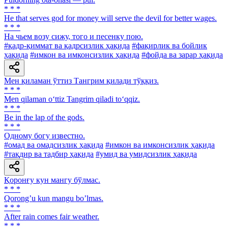
* * *
He that serves god for money will serve the devil for better wages.
* * *
На чьем возу сижу, того и песенку пою.
#қадр-қиммат ва қадрсизлик ҳақида
#фақирлик ва бойлик
ҳақида
#имкон ва имконсизлик ҳақида
#фойда ва зарар ҳақида
Мен қиламан ўттиз Тангрим қилади тўққиз.
* * *
Men qilaman o‘ttiz Tangrim qiladi to‘qqiz.
* * *
Be in the lap of the gods.
* * *
Одному богу известно.
#омад ва омадсизлик ҳақида
#имкон ва имконсизлик ҳақида
#тақдир ва тадбир ҳақида
#умид ва умидсизлик ҳақида
Қоронғу кун мангу бўлмас.
* * *
Qorongʼu kun mangu boʼlmas.
* * *
After rain comes fair weather.
* * *