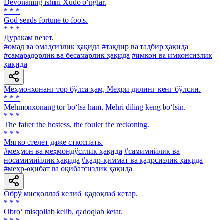
Devonaning ishini Xudo o‘nglar.
* * *
God sends fortune to fools.
* * *
Дуракам везет.
#омад ва омадсизлик ҳақида
#тақдир ва тадбир ҳақида
#самарадорлик ва бесамарлик ҳақида
#имкон ва имконсизлик
ҳақида
Меҳмонхонанг тор бўлса ҳам, Меҳри дилинг кенг бўлсин.
* * *
Mehmonxonang tor bo‘lsa ham, Mehri diling keng bo‘lsin.
* * *
The fairer the hostess, the fouler the reckoning.
* * *
Мягко стелет даже сткоспать.
#меҳмон ва меҳмондўстлик ҳақида
#самимийлик ва
носамимийлик ҳақида
#қадр-қиммат ва қадрсизлик ҳақида
#меҳр-оқибат ва оқибатсизлик ҳақида
Обрў мисқоллаб келиб, қадоқлаб кетар.
* * *
Obro‘ misqollab kelib, qadoqlab ketar.