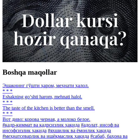
Boshqa maqollar
Эшакнинг гўшти ҳаром, меҳнати ҳалол.
* * *
Eshakning go‘shti harom, mehnati halol.
* * *
The taste of the kitchen is better than the smell.
* * *
Вот диво: корова черная, а молоко белое.
#қадр-қиммат ва қадрсизлик ҳақида
#адолат, инсоф ва
инсофсизлик ҳақида
#яхшилик ва ёмонлик ҳақида
#меҳнатсеварлик ва ишёқмаслик ҳақида
#сабаб, баҳона ва