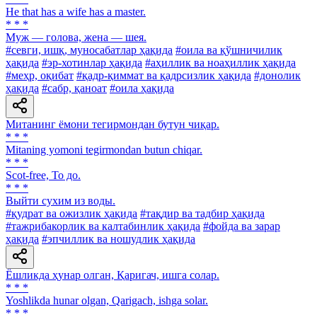
He that has a wife has a master.
* * *
Муж — голова, жена — шея.
#севги, ишқ, муносабатлар ҳақида
#оила ва қўшничилик
ҳақида
#эр-хотинлар ҳақида
#аҳиллик ва ноаҳиллик ҳақида
#меҳр, оқибат
#қадр-қиммат ва қадрсизлик ҳақида
#донолик
ҳақида
#сабр, қаноат
#оила ҳақида
Митанинг ёмони тегирмондан бутун чиқар.
* * *
Mitaning yomoni tegirmondan butun chiqar.
* * *
Scot-free, То до.
* * *
Выйти сухим из воды.
#қудрат ва ожизлик ҳақида
#тақдир ва тадбир ҳақида
#тажрибакорлик ва калтабинлик ҳақида
#фойда ва зарар
ҳақида
#эпчиллик ва ношудлик ҳақида
Ёшликда ҳунар олган, Қаригач, ишга солар.
* * *
Yoshlikda hunar olgan, Qarigach, ishga solar.
* * *