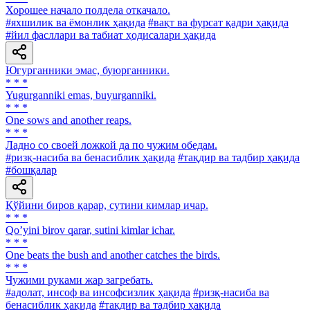
Хорошее начало полдела откачало.
#яхшилик ва ёмонлик ҳақида
#вақт ва фурсат қадри ҳақида
#йил фасллари ва табиат ҳодисалари ҳақида
Югурганники эмас, буюрганники.
* * *
Yugurganniki emas, buyurganniki.
* * *
One sows and another reaps.
* * *
Ладно со своей ложкой да по чужим обедам.
#ризқ-насиба ва бенасиблик ҳақида
#тақдир ва тадбир ҳақида
#бошқалар
Қўйини биров қарар, сутини кимлар ичар.
* * *
Qoʼyini birov qarar, sutini kimlar ichar.
* * *
One beats the bush and another catches the birds.
* * *
Чужими руками жар загребать.
#адолат, инсоф ва инсофсизлик ҳақида
#ризқ-насиба ва
бенасиблик ҳақида
#тақдир ва тадбир ҳақида