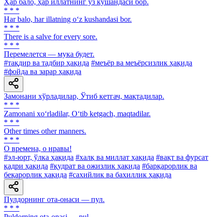
Ҳар бало, ҳар иллатнинг ўз кушандаси бор.
* * *
Har balo, har illatning o‘z kushandasi bor.
* * *
There is a salve for every sore.
* * *
Перемелется — мука будет.
#тақдир ва тадбир ҳақида
#меъёр ва меъёрсизлик ҳақида
#фойда ва зарар ҳақида
Замонани хўрладилар, Ўтиб кетгач, мақтадилар.
* * *
Zamonani xo‘rladilar, O‘tib ketgach, maqtadilar.
* * *
Other times other manners.
* * *
О времена, о нравы!
#эл-юрт, ўлка ҳақида
#халқ ва миллат ҳақида
#вақт ва фурсат
қадри ҳақида
#қудрат ва ожизлик ҳақида
#барқарорлик ва
беқарорлик ҳақида
#сахийлик ва бахиллик ҳақида
Пулдорнинг ота-онаси — пул.
* * *
Puldorning ota-onasi — pul.