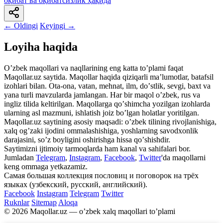
оқибат ва оқибатсизлик ҳақида
← Oldingi
Keyingi →
Loyiha haqida
Oʼzbek maqollari va naqllarining eng katta toʼplami faqat
Maqollar.uz saytida. Maqollar haqida qiziqarli maʼlumotlar, batafsil
izohlari bilan. Ota-ona, vatan, mehnat, ilm, doʼstlik, sevgi, baxt va
yana turli mavzularda jamlangan. Har bir maqol oʼzbek, rus va
ingliz tilida keltirilgan. Maqollarga qoʼshimcha yozilgan izohlarda
ularning asl mazmuni, ishlatish joiz boʼlgan holatlar yoritilgan.
Maqollar.uz saytining asosiy maqsadi: oʼzbek tilining rivojlanishiga,
xalq ogʼzaki ijodini ommalashishiga, yoshlarning savodxonlik
darajasini, soʼz boyligini oshirishga hissa qoʼshishdir.
Saytimizni ijtimoiy tarmoqlarda ham kanal va sahifalari bor.
Jumladan
Telegram
,
Instagram
,
Facebook
,
Twitter
'da maqollarni
keng ommaga yetkazamiz.
Самая большая коллекция пословиц и поговорок на трёх
языках (узбекский, русский, английский).
Facebook
Instagram
Telegram
Twitter
Ruknlar
Sitemap
Aloqa
© 2026 Maqollar.uz — oʼzbek xalq maqollari toʼplami