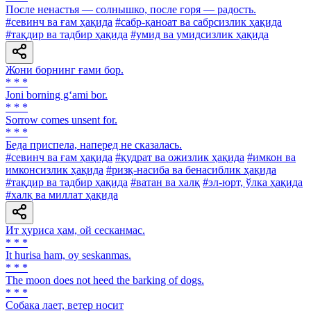
После ненастья — солнышко, после горя — радость.
#севинч ва ғам ҳақида
#сабр-қаноат ва сабрсизлик ҳақида
#тақдир ва тадбир ҳақида
#умид ва умидсизлик ҳақида
Жони борнинг ғами бор.
* * *
Joni borning g‘ami bor.
* * *
Sorrow comes unsent for.
* * *
Беда приспела, наперед не сказалась.
#севинч ва ғам ҳақида
#қудрат ва ожизлик ҳақида
#имкон ва
имконсизлик ҳақида
#ризқ-насиба ва бенасиблик ҳақида
#тақдир ва тадбир ҳақида
#ватан ва халқ
#эл-юрт, ўлка ҳақида
#халқ ва миллат ҳақида
Ит ҳуриса ҳам, ой сесканмас.
* * *
It hurisa ham, oy seskanmas.
* * *
The moon does not heed the barking of dogs.
* * *
Собака лает, ветер носит