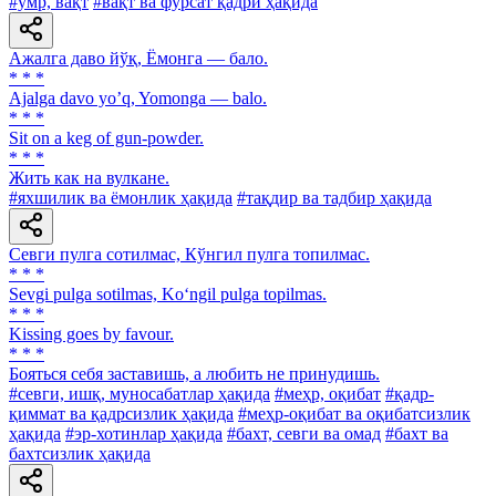
#умр, вақт
#вақт ва фурсат қадри ҳақида
Ажалга даво йўқ, Ёмонга — бало.
* * *
Аjalga davo yoʼq, Yomonga — balo.
* * *
Sit on a keg of gun-powder.
* * *
Жить как на вулкане.
#яхшилик ва ёмонлик ҳақида
#тақдир ва тадбир ҳақида
Севги пулга сотилмас, Кўнгил пулга топилмас.
* * *
Sevgi pulga sotilmas, Ko‘ngil pulga topilmas.
* * *
Kissing goes by favour.
* * *
Бояться себя заставишь, а любить не принудишь.
#севги, ишқ, муносабатлар ҳақида
#меҳр, оқибат
#қадр-
қиммат ва қадрсизлик ҳақида
#меҳр-оқибат ва оқибатсизлик
ҳақида
#эр-хотинлар ҳақида
#бахт, севги ва омад
#бахт ва
бахтсизлик ҳақида