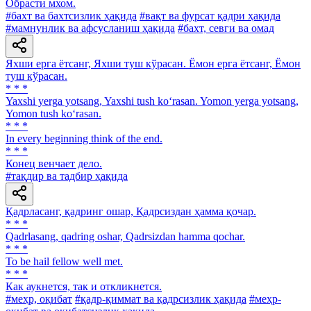
Обрасти мхом.
#бахт ва бахтсизлик ҳақида
#вақт ва фурсат қадри ҳақида
#мамнунлик ва афсусланиш ҳақида
#бахт, севги ва омад
Яхши ерга ётсанг, Яхши туш кўрасан. Ёмон ерга ётсанг, Ёмон
туш кўрасан.
* * *
Yaxshi yerga yotsang, Yaxshi tush ko‘rasan. Yomon yerga yotsang,
Yomon tush ko‘rasan.
* * *
In every beginning think of the end.
* * *
Конец венчает дело.
#тақдир ва тадбир ҳақида
Қадрласанг, қадринг ошар, Қадрсиздан ҳамма қочар.
* * *
Qadrlasang, qadring oshar, Qadrsizdan hamma qochar.
* * *
To be hail fellow well met.
* * *
Как аукнется, так и откликнется.
#меҳр, оқибат
#қадр-қиммат ва қадрсизлик ҳақида
#меҳр-