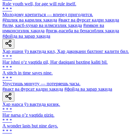
Rule youth well, for age will rule itself.
* * *
Молодому крепиться — вперед пригодится.
#ёшлик ва қарилик ҳақида
#вақт ва фурсат қадри ҳақида
#илм, касб-ҳунар ва илмсизлик ҳақида
#имкон ва
имконсизлик ҳақида
#ризқ-насиба ва бенасиблик ҳақида
#фойда ва зарар ҳақида
Ҳар ишни ўз вақтида қил, Ҳар дақиқани бахтинг калити бил.
* * *
Har ishni o‘z vaqtida qil, Har daqiqani baxting kaliti bil.
* * *
A stitch in time saves nine.
* * *
Упустишь минуту — потеряешь часы.
#вақт ва фурсат қадри ҳақида
#фойда ва зарар ҳақида
Ҳар нарса ўз вақтида қизиқ.
* * *
Har narsa oʼz vaqtida qiziq.
* * *
A wonder lasts but nine days.
* * *