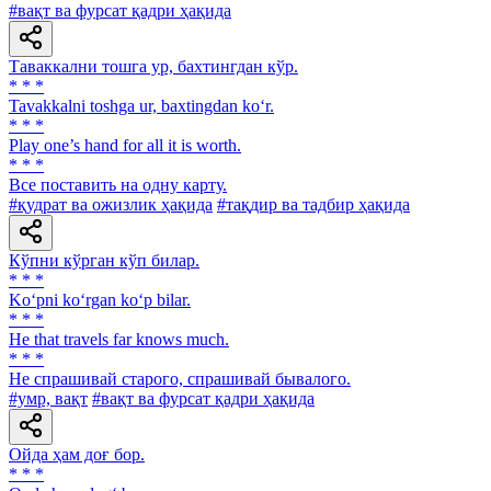
#вақт ва фурсат қадри ҳақида
Таваккални тошга ур, бахтингдан кўр.
* * *
Tavakkalni toshga ur, baxtingdan ko‘r.
* * *
Play one’s hand for all it is worth.
* * *
Все поставить на одну карту.
#қудрат ва ожизлик ҳақида
#тақдир ва тадбир ҳақида
Кўпни кўрган кўп билар.
* * *
Ko‘pni ko‘rgan ko‘p bilar.
* * *
Не that travels far knows much.
* * *
He спрашивай старого, спрашивай бывалого.
#умр, вақт
#вақт ва фурсат қадри ҳақида
Ойда ҳам доғ бор.
* * *