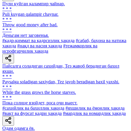
Пули куйган қалампир чайнар.
* * *
Puli kuygan qalampir chaynar.
* * *
Throw good money after bad.
* * *
Деньгам нет заговенья.
#қадр-қиммат ва қадрсизлик ҳақида
#сабаб, баҳона ва натижа
ҳақида
#нақд ва насия ҳақида
#тежамкорлик ва
исрофгарчилик ҳақида
Пайсалга соладиган сахийдан, Тез жавоб берадиган бахил
яхши.
* * *
Paysalga soladigan saxiydan, Tez javob beradigan baxil yaxshi.
* * *
While the grass grows the horse starves.
* * *
Пока солнце взойдет, роса очи выест.
#сахийлик ва бахиллик ҳақида
#яхшилик ва ёмонлик ҳақида
#вақт ва фурсат қадри ҳақида
#мардлик ва номардлик ҳақида
Одам одамга ёв.