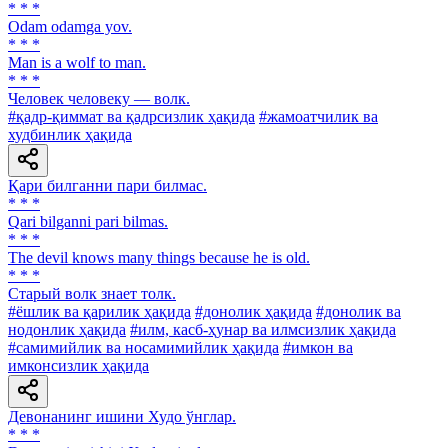
* * *
Odam odamga yov.
* * *
Man is a wolf to man.
* * *
Человек человеку — волк.
#қадр-қиммат ва қадрсизлик ҳақида
#жамоатчилик ва
худбинлик ҳақида
Қари билганни пари билмас.
* * *
Qari bilganni pari bilmas.
* * *
The devil knows many things because he is old.
* * *
Старый волк знает толк.
#ёшлик ва қарилик ҳақида
#донолик ҳақида
#донолик ва
нодонлик ҳақида
#илм, касб-ҳунар ва илмсизлик ҳақида
#самимийлик ва носамимийлик ҳақида
#имкон ва
имконсизлик ҳақида
Девонанинг ишини Худо ўнглар.
* * *