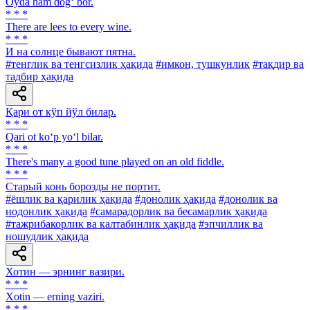
Oyda ham dog‘ bor.
* * *
There are lees to every wine.
* * *
И на солнце бывают пятна.
#тенглик ва тенгсизлик ҳақида
#имкон, тушкунлик
#тақдир ва
тадбир ҳақида
Қари от кўп йўл билар.
* * *
Qari ot ko‘p yo‘l bilar.
* * *
There's many a good tune played on an old fiddle.
* * *
Старый конь борозды не портит.
#ёшлик ва қарилик ҳақида
#донолик ҳақида
#донолик ва
нодонлик ҳақида
#самарадорлик ва бесамарлик ҳақида
#тажрибакорлик ва калтабинлик ҳақида
#эпчиллик ва
ношудлик ҳақида
Хотин — эрнинг вазири.
* * *
Xotin — erning vaziri.
* * *