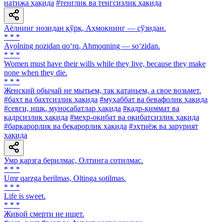
натижа ҳақида
#тенглик ва тенгсизлик ҳақида
Аёлнинг нозидан қўрқ, Аҳмоқнинг — сўзидан.
* * *
Ayolning nozidan qo‘rq, Ahmoqning — so‘zidan.
* * *
Women must have their wills while they live, because they make
none when they die.
* * *
Женский обычай не мытьем, так катаньем, а свое возьмет.
#бахт ва бахтсизлик ҳақида
#муҳаббат ва бевафолик ҳақида
#севги, ишқ, муносабатлар ҳақида
#қадр-қиммат ва
қадрсизлик ҳақида
#меҳр-оқибат ва оқибатсизлик ҳақида
#барқарорлик ва беқарорлик ҳақида
#эҳтиёж ва зарурият
ҳақида
Умр қарзга берилмас, Олтинга сотилмас.
* * *
Umr qarzga berilmas, Oltinga sotilmas.
* * *
Life is sweet.
* * *
Живой смерти не ищет.