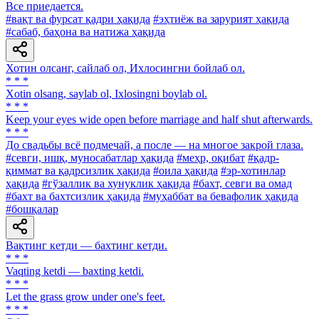
Все приедается.
#вақт ва фурсат қадри ҳақида
#эҳтиёж ва зарурият ҳақида
#сабаб, баҳона ва натижа ҳақида
Хотин олсанг, сайлаб ол, Ихлосингни бойлаб ол.
* * *
Xotin olsang, saylab ol, Ixlosingni boylab ol.
* * *
Keep your eyes wide open before marriage and half shut afterwards.
* * *
До свадьбы всё подмечай, а после — на многое закрой глаза.
#севги, ишқ, муносабатлар ҳақида
#меҳр, оқибат
#қадр-
қиммат ва қадрсизлик ҳақида
#оила ҳақида
#эр-хотинлар
ҳақида
#гўзаллик ва хунуклик ҳақида
#бахт, севги ва омад
#бахт ва бахтсизлик ҳақида
#муҳаббат ва бевафолик ҳақида
#бошқалар
Вақтинг кетди — бахтинг кетди.
* * *
Vaqting ketdi — baxting ketdi.
* * *
Let the grass grow under one's feet.
* * *