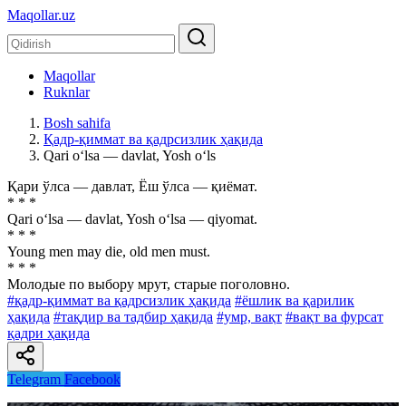
Maqollar.uz
Maqollar
Ruknlar
Bosh sahifa
Қадр-қиммат ва қадрсизлик ҳақида
Qari o‘lsa — davlat, Yosh o‘ls
Қари ўлса — давлат, Ёш ўлса — қиёмат.
* * *
Qari o‘lsa — davlat, Yosh o‘lsa — qiyomat.
* * *
Young men may die, old men must.
* * *
Молодые по выбору мрут, старые поголовно.
#қадр-қиммат ва қадрсизлик ҳақида
#ёшлик ва қарилик
ҳақида
#тақдир ва тадбир ҳақида
#умр, вақт
#вақт ва фурсат
қадри ҳақида
Telegram
Facebook