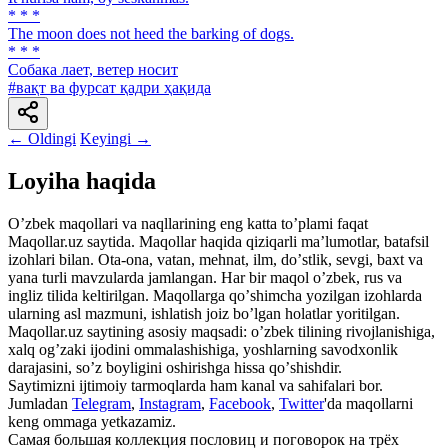
* * *
The moon does not heed the barking of dogs.
* * *
Собака лает, ветер носит
#вақт ва фурсат қадри ҳақида
← Oldingi
Keyingi →
Loyiha haqida
Oʼzbek maqollari va naqllarining eng katta toʼplami faqat
Maqollar.uz saytida. Maqollar haqida qiziqarli maʼlumotlar, batafsil
izohlari bilan. Ota-ona, vatan, mehnat, ilm, doʼstlik, sevgi, baxt va
yana turli mavzularda jamlangan. Har bir maqol oʼzbek, rus va
ingliz tilida keltirilgan. Maqollarga qoʼshimcha yozilgan izohlarda
ularning asl mazmuni, ishlatish joiz boʼlgan holatlar yoritilgan.
Maqollar.uz saytining asosiy maqsadi: oʼzbek tilining rivojlanishiga,
xalq ogʼzaki ijodini ommalashishiga, yoshlarning savodxonlik
darajasini, soʼz boyligini oshirishga hissa qoʼshishdir.
Saytimizni ijtimoiy tarmoqlarda ham kanal va sahifalari bor.
Jumladan
Telegram
,
Instagram
,
Facebook
,
Twitter
'da maqollarni
keng ommaga yetkazamiz.
Самая большая коллекция пословиц и поговорок на трёх