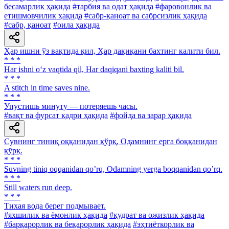
бесамарлик ҳақида
#тарбия ва одат ҳақида
#фаровонлик ва
етишмовчилик ҳақида
#сабр-қаноат ва сабрсизлик ҳақида
#сабр, қаноат
#оила ҳақида
Ҳар ишни ўз вақтида қил, Ҳар дақиқани бахтинг калити бил.
* * *
Har ishni o‘z vaqtida qil, Har daqiqani baxting kaliti bil.
* * *
A stitch in time saves nine.
* * *
Упустишь минуту — потеряешь часы.
#вақт ва фурсат қадри ҳақида
#фойда ва зарар ҳақида
Сувнинг тиниқ оққанидан қўрқ, Одамнинг ерга боққанидан
қўрқ.
* * *
Suvning tiniq oqqanidan qoʼrq, Odamning yerga boqqanidan qoʼrq.
* * *
Still waters run deep.
* * *
Тихая вода берег подмывает.
#яхшилик ва ёмонлик ҳақида
#қудрат ва ожизлик ҳақида
#барқарорлик ва беқарорлик ҳақида
#эҳтиёткорлик ва