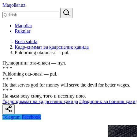
Maqollar.uz
Maqollar
Ruknlar
Bosh sahifa
Қадр-қиммат ва қадрсизлик ҳақида
Puldorning ota-onasi — pul.
Пулдорнинг ота-онаси — пул.
* * *
Puldorning ota-onasi — pul.
* * *
He that serves god for money will serve the devil for better wages.
* * *
На чьем возу сижу, того и песенку пою.
#қадр-қиммат ва қадрсизлик ҳақида
#фақирлик ва бойлик ҳақи
Telegram
Facebook