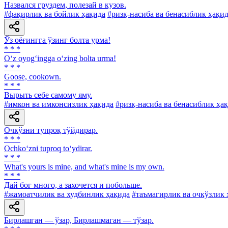
Назвался груздем, полезай в кузов.
#фақирлик ва бойлик ҳақида
#ризқ-насиба ва бенасиблик ҳақи
Ўз оёғингга ўзинг болта урма!
* * *
O‘z oyog‘ingga o‘zing bolta urma!
* * *
Goose, cookown.
* * *
Вырыть себе самому яму.
#имкон ва имконсизлик ҳақида
#ризқ-насиба ва бенасиблик ҳа
Очкўзни тупроқ тўйдирар.
* * *
Ochko‘zni tuproq to‘ydirar.
* * *
What's yours is mine, and what's mine is my own.
* * *
Дай бог много, а захочется и побольше.
#жамоатчилик ва худбинлик ҳақида
#таъмагирлик ва очкўзлик 
Бирлашган — ўзар, Бирлашмаган — тўзар.