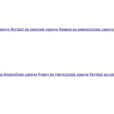
ақида
#қудрат ва ожизлик ҳақида
#имкон ва имконсизлик ҳақида
ва бенасиблик ҳақида
#умид ва умидсизлик ҳақида
#қудрат ва о