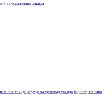
лик ва чорвачилик ҳақида
нманлик ҳақида
#ғурур ва хушомад ҳақида
#адолат, тенглик