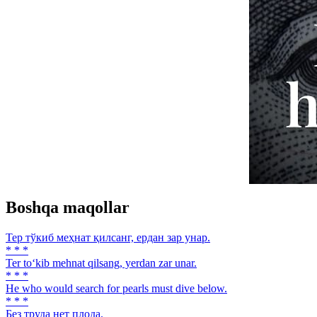
Boshqa maqollar
Тер тўкиб меҳнат қилсанг, ердан зар унар.
* * *
Ter to‘kib mehnat qilsang, yerdan zar unar.
* * *
He who would search for pearls must dive below.
* * *
Без труда нет плода.