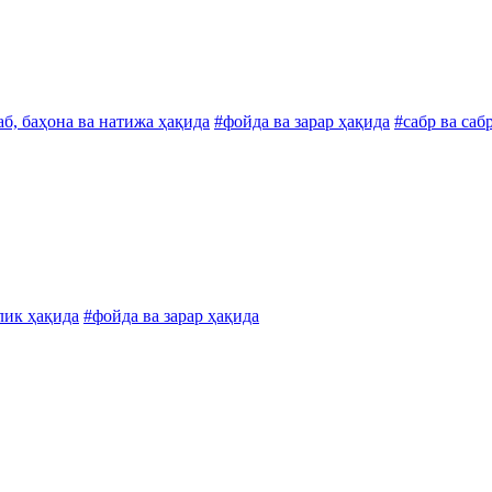
аб, баҳона ва натижа ҳақида
#фойда ва зарар ҳақида
#сабр ва саб
лик ҳақида
#фойда ва зарар ҳақида