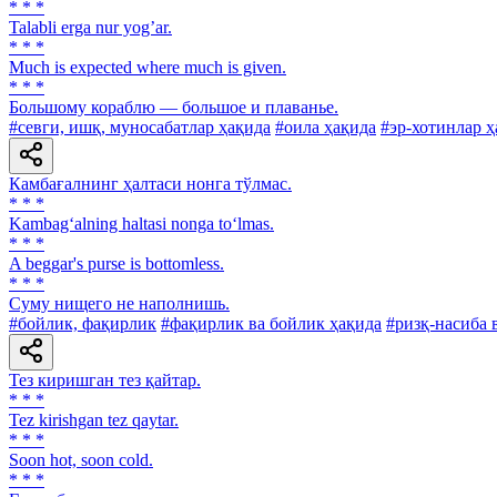
* * *
Talabli erga nur yogʼar.
* * *
Much is expected where much is given.
* * *
Большому кораблю — большое и плаванье.
#севги, ишқ, муносабатлар ҳақида
#оила ҳақида
#эр-хотинлар ҳ
Камбағалнинг ҳалтаси нонга тўлмас.
* * *
Kambag‘alning haltasi nonga to‘lmas.
* * *
A beggar's purse is bottomless.
* * *
Суму нищего не наполнишь.
#бойлик, фақирлик
#фақирлик ва бойлик ҳақида
#ризқ-насиба 
Тез киришган тез қайтар.
* * *
Tez kirishgan tez qaytar.
* * *
Soon hot, soon cold.
* * *