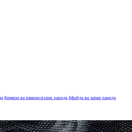
да
#имкон ва имконсизлик ҳақида
#фойда ва зарар ҳақида