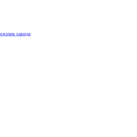
рсизлик ҳақида