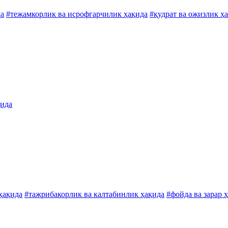
да
#тежамкорлик ва исрофгарчилик ҳақида
#қудрат ва ожизлик ҳ
қида
ҳақида
#тажрибакорлик ва калтабинлик ҳақида
#фойда ва зарар 