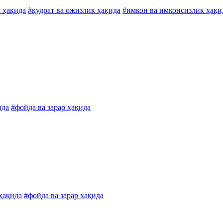
к ҳақида
#қудрат ва ожизлик ҳақида
#имкон ва имконсизлик ҳақи
ида
#фойда ва зарар ҳақида
 ҳақида
#фойда ва зарар ҳақида