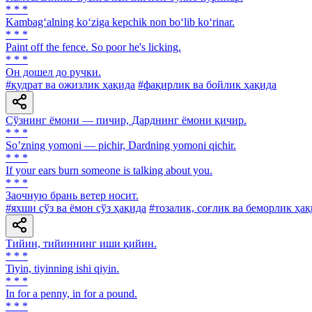
* * *
Kambag‘alning ko‘ziga kepchik non bo‘lib ko‘rinar.
* * *
Paint off the fence. So poor he's licking.
* * *
Он дошел до ручки.
#қудрат ва ожизлик ҳақида
#фақирлик ва бойлик ҳақида
Сўзнинг ёмони — пичир, Дарднинг ёмони қичир.
* * *
Soʼzning yomoni — pichir, Dardning yomoni qichir.
* * *
If your ears burn someone is talking about you.
* * *
Заочную брань ветер носит.
#яхши сўз ва ёмон сўз ҳақида
#тозалик, соғлик ва беморлик ҳа
Тийин, тийиннинг иши қийин.
* * *
Tiyin, tiyinning ishi qiyin.
* * *
In for a penny, in for a pound.
* * *