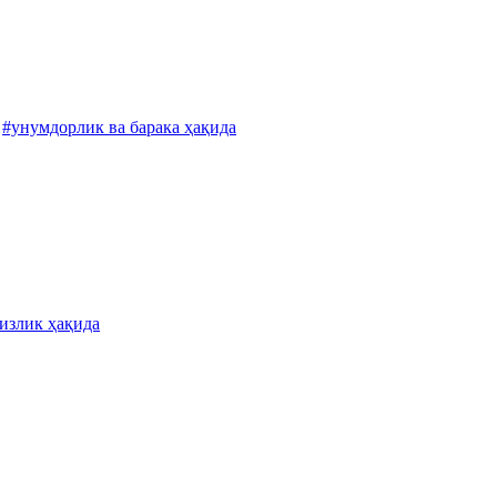
#унумдорлик ва барака ҳақида
жизлик ҳақида