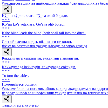
#меҳнатсеварлик ва ишёқмаслик ҳақида
#самарадорлик ва беса
Кўрни кўр етакласа, Гўрга олиб боради.
* * *
Ko‘rni ko‘r yetaklasa, Go‘rga olib boradi.
* * *
If the blind leads the blind, both shall fall into the ditch.
* * *
Слепой слепца водит, оба ни зги не видят.
#бахт ва бахтсизлик ҳақида
#фойда ва зарар ҳақида
Кеккайганга кеккайгин, энкайганга энкайгин.
* * *
Kekkayganga kekkaygin, enkayganga enkaygin.
* * *
To turn the tables.
* * *
Поменяйтесь ролями.
#самимийлик ва носамимийлик ҳақида
#қадр-қиммат ва қадрси
#адолат, инсоф ва инсофсизлик ҳақида
#тенглик ва тенгсизлик 
Талабли эрга нур ёғар.