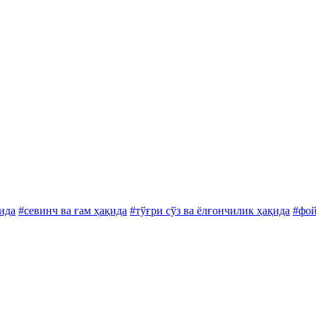
қида
#севинч ва ғам ҳақида
#тўғри сўз ва ёлғончилик ҳақида
#фой