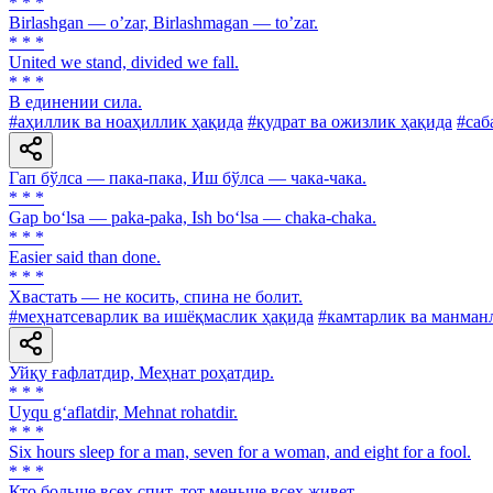
* * *
Birlashgan — oʼzar, Birlashmagan — toʼzar.
* * *
United we stand, divided we fall.
* * *
В единении сила.
#аҳиллик ва ноаҳиллик ҳақида
#қудрат ва ожизлик ҳақида
#саб
Гап бўлса — пака-пака, Иш бўлса — чака-чака.
* * *
Gap bo‘lsa — paka-paka, Ish bo‘lsa — chaka-chaka.
* * *
Easier said than done.
* * *
Хвастать — не косить, спина не болит.
#меҳнатсеварлик ва ишёқмаслик ҳақида
#камтарлик ва манман
Уйқу ғафлатдир, Меҳнат роҳатдир.
* * *
Uyqu g‘aflatdir, Mehnat rohatdir.
* * *
Six hours sleep for a man, seven for a woman, and eight for a fool.
* * *
Кто больше всех спит, тот меньше всех живет.