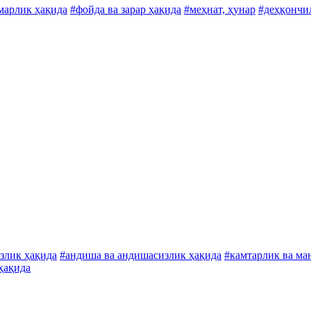
марлик ҳақида
#фойда ва зарар ҳақида
#меҳнат, ҳунар
#деҳқончи
злик ҳақида
#андиша ва андишасизлик ҳақида
#камтарлик ва ма
ҳақида