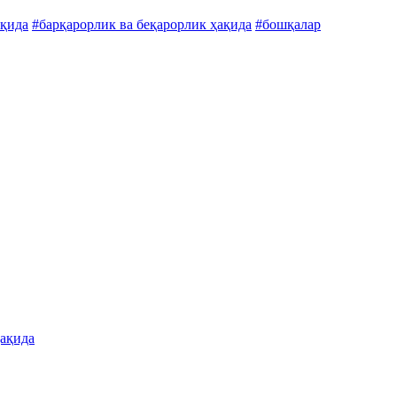
ақида
#барқарорлик ва беқарорлик ҳақида
#бошқалар
ҳақида