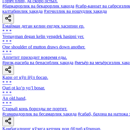
Горяч блин, да скоро остыл.
#барқарорлик ва беқарорлик ҳақида
#сабр-қаноат ва сабрсизли
калтабинлик ҳақида
#эпчиллик ва ношудлик ҳақида
Емайман деган келин енгдек ҳасипни ер.
* * *
Yemayman degan kelin yengdek hasipni yer.
* * *
One shoulder of mutton draws down another.
* * *
Аппетит приходит вовремя еды.
#ризқ-насиба ва бенасиблик ҳақида
#меъёр ва меъёрсизлик ҳақ
Қари от кўп йўл босар.
* * *
Qari ot ko‘p yo‘l bosar.
* * *
An old.hand,
* * *
Старый конь борозды не портит.
#самарадорлик ва бесамарлик ҳақида
#сабаб, баҳона ва натижа
Камбағалнинг кўзига кепчик нон бўлиб кўринар.