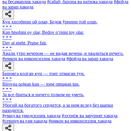
ва бесамарлик ҳақида
#сабаб, баҳона ва натижа ҳақида
#фойда
ва зарар ҳақида
Кун ҳисобини ой олар, Бедов ўрнини той олар.
* * *
Кun hisobini oy olar, Bedov o‘rnini toy olar.
* * *
Day at night. Praise fair.
* * *
Хвали утро вечером — не видав вечера, и хвалиться нечего.
#имкон ва имконсизлик ҳақида
#фойда ва зарар ҳақида
Бировга қолган кун — тонг отмаган тун.
* * *
Birovga qolgan kun — tong otmagan tun.
* * *
3a все браться и ничего толком не уметь.
* * *
Убогий на богатого сердится, а за ним вслед без шапки
находится.
#умид ва умидсизлик ҳақида
#эҳтиёж ва зарурият ҳақида
#севинч ва ғам ҳақида
#имкон ва имконсизлик ҳақида