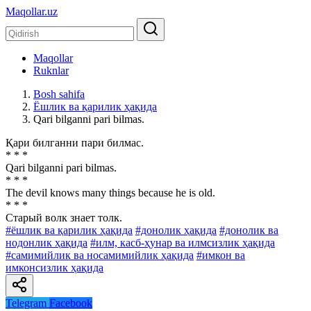
Maqollar.uz
Maqollar
Ruknlar
Bosh sahifa
Ёшлик ва қарилик ҳақида
Qari bilganni pari bilmas.
Қари билганни пари билмас.
* * *
Qari bilganni pari bilmas.
* * *
The devil knows many things because he is old.
* * *
Старый волк знает толк.
#ёшлик ва қарилик ҳақида
#донолик ҳақида
#донолик ва
нодонлик ҳақида
#илм, касб-ҳунар ва илмсизлик ҳақида
#самимийлик ва носамимийлик ҳақида
#имкон ва
имконсизлик ҳақида
Telegram
Facebook