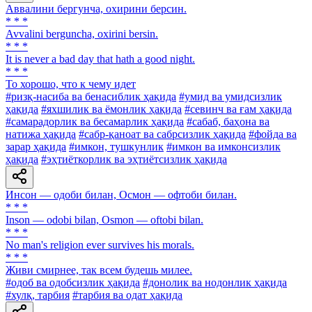
Аввалини бергунча, охирини берсин.
* * *
Avvalini berguncha, oxirini bersin.
* * *
It is never a bad day that hath a good night.
* * *
To хорошо, что к чему идет
#ризқ-насиба ва бенасиблик ҳақида
#умид ва умидсизлик
ҳақида
#яхшилик ва ёмонлик ҳақида
#севинч ва ғам ҳақида
#самарадорлик ва бесамарлик ҳақида
#сабаб, баҳона ва
натижа ҳақида
#сабр-қаноат ва сабрсизлик ҳақида
#фойда ва
зарар ҳақида
#имкон, тушкунлик
#имкон ва имконсизлик
ҳақида
#эҳтиёткорлик ва эҳтиётсизлик ҳақида
Инсон — одоби билан, Осмон — офтоби билан.
* * *
Inson — odobi bilan, Osmon — oftobi bilan.
* * *
No man's religion ever survives his morals.
* * *
Живи смирнее, так всем будешь милее.
#одоб ва одобсизлик ҳақида
#донолик ва нодонлик ҳақида
#хулқ, тарбия
#тарбия ва одат ҳақида