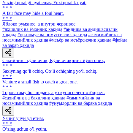
Yuzing qoraligi uyat emas, Yuzi qoralik uyat.
* * *
A fair face may hide a foul heart.
* * *
Яблоко румяное, а внутри червивое.
#яхшилик ва ёмонлик ҳақида
#андиша ва андишасизлик
ҳақида
#ор-номус ва номуссизлик ҳақида
#самимийлик ва
носамимийлик ҳақида
#меъёр ва меъёрсизлик ҳақида
#фойда
ва зарар ҳақида
Сахийнинг қўли очиқ, Қўли очиқнинг йўли очиқ.
* * *
Saxiyning qo‘li ochiq, Qo‘li ochiqning yo‘li ochiq.
* * *
Venture a small fish to catch a great one.
* * *
Тороватому бог подает, а у скупого черт отбирает.
#сахийлик ва бахиллик ҳақида
#самимийлик ва
носамимийлик ҳақида
#унумдорлик ва барака ҳақида
Ўзинг учун ўл етим.
* * *
Oʼzing uchun oʼl yetim.