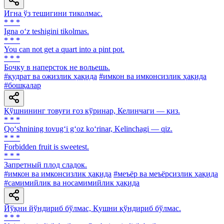
Игна ўз тешигини тиколмас.
* * *
Igna o‘z teshigini tikolmas.
* * *
You can not get a quart into a pint pot.
* * *
Бочку в наперсток не вольешь.
#қудрат ва ожизлик ҳақида
#имкон ва имконсизлик ҳақида
#бошқалар
Қўшнининг товуғи ғоз кўринар, Келинчаги — қиз.
* * *
Qo‘shnining tovug‘i g‘oz ko‘rinar, Kelinchagi — qiz.
* * *
Forbidden fruit is sweetest.
* * *
Запретный плод сладок.
#имкон ва имконсизлик ҳақида
#меъёр ва меъёрсизлик ҳақида
#самимийлик ва носамимийлик ҳақида
Йўқни йўндириб бўлмас, Қушни қўндириб бўлмас.
* * *