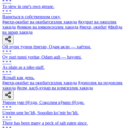
* * *
To stew in one's own grease.
* * *
Вариться в собственном соку.
#меҳр-оқибат ва оқибатсизлик ҳақида
#қудрат ва ожизлик
ҳақида
#имкон ва имконсизлик ҳақида
#меҳр, оқибат
#фойда
ва зарар ҳақида
Ой нури тунни ёритар, Одам ақли — ҳаётни.
* * *
Oy nuri tunni yoritar, Odam aqli — hayotni.
* * *
As plain as a pike-staff.
* * *
Ясный как день.
#меҳр-оқибат ва оқибатсизлик ҳақида
#донолик ва нодонлик
ҳақида
#илм, касб-ҳунар ва илмсизлик ҳақида
Умрим умр бўлди, Соқолим кўмир бўлди.
* * *
Umrim umr boʼldi, Soqolim koʼmir boʼldi.
* * *
There has been many a peck of salt eaten since.