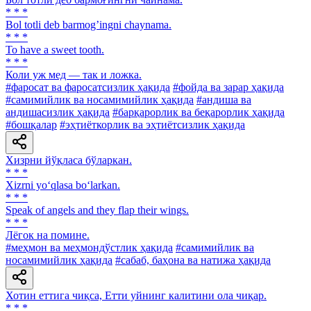
* * *
Bol totli deb barmogʼingni chaynama.
* * *
To have a sweet tooth.
* * *
Коли уж мед — так и ложка.
#фаросат ва фаросатсизлик ҳақида
#фойда ва зарар ҳақида
#самимийлик ва носамимийлик ҳақида
#андиша ва
андишасизлик ҳақида
#барқарорлик ва беқарорлик ҳақида
#бошқалар
#эҳтиёткорлик ва эҳтиётсизлик ҳақида
Хизрни йўқласа бўларкан.
* * *
Xizrni yo‘qlasa bo‘larkan.
* * *
Speak of angels and they flap their wings.
* * *
Лёгок на помине.
#меҳмон ва меҳмондўстлик ҳақида
#самимийлик ва
носамимийлик ҳақида
#сабаб, баҳона ва натижа ҳақида
Хотин еттига чиқса, Етти уйнинг калитини ола чиқар.
* * *