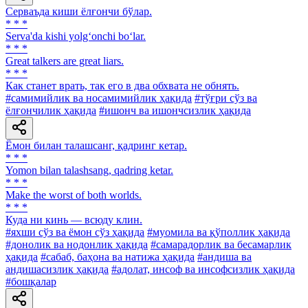
Серваъда киши ёлғончи бўлар.
* * *
Serva'da kishi yolg‘onchi bo‘lar.
* * *
Great talkers are great liars.
* * *
Как станет врать, так его в два обхвата не обнять.
#самимийлик ва носамимийлик ҳақида
#тўғри сўз ва
ёлғончилик ҳақида
#ишонч ва ишончсизлик ҳақида
Ёмон билан талашсанг, қадринг кетар.
* * *
Yomon bilan talashsang, qadring ketar.
* * *
Make the worst of both worlds.
* * *
Куда ни кинь — всюду клин.
#яхши сўз ва ёмон сўз ҳақида
#муомила ва қўполлик ҳақида
#донолик ва нодонлик ҳақида
#самарадорлик ва бесамарлик
ҳақида
#сабаб, баҳона ва натижа ҳақида
#андиша ва
андишасизлик ҳақида
#адолат, инсоф ва инсофсизлик ҳақида
#бошқалар