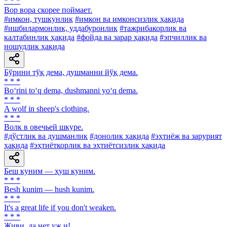
* * *
Вор вора скорее поймает.
#имкон, тушкунлик
#имкон ва имконсизлик ҳақида
#ишбилармонлик, уддабуронлик
#тажрибакорлик ва
калтабинлик ҳақида
#фойда ва зарар ҳақида
#эпчиллик ва
ношудлик ҳақида
Бўрини тўқ дема, душманни йўқ дема.
* * *
Bo‘rini to‘q dema, dushmanni yo‘q dema.
* * *
A wolf in sheep's clothing.
* * *
Волк в овечьей шкуре.
#дўстлик ва душманлик
#донолик ҳақида
#эҳтиёж ва зарурият
ҳақида
#эҳтиёткорлик ва эҳтиётсизлик ҳақида
Беш куним — ҳуш куним.
* * *
Besh kunim — hush kunim.
* * *
It's a great life if you don't weaken.
* * *
Живи, да нет уж и!