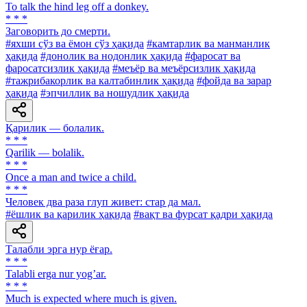
To talk the hind leg off a donkey.
* * *
Заговорить до смерти.
#яхши сўз ва ёмон сўз ҳақида
#камтарлик ва манманлик
ҳақида
#донолик ва нодонлик ҳақида
#фаросат ва
фаросатсизлик ҳақида
#меъёр ва меъёрсизлик ҳақида
#тажрибакорлик ва калтабинлик ҳақида
#фойда ва зарар
ҳақида
#эпчиллик ва ношудлик ҳақида
Қарилик — болалик.
* * *
Qarilik — bolalik.
* * *
Once a man and twice a child.
* * *
Человек два раза глуп живет: стар да мал.
#ёшлик ва қарилик ҳақида
#вақт ва фурсат қадри ҳақида
Талабли эрга нур ёғар.
* * *
Talabli erga nur yogʼar.
* * *
Much is expected where much is given.