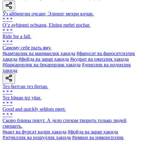
Ўз айбингни очсанг, Элнинг меҳри қочар.
* * *
Oʼz aybingni ochsang, Elning mehri qochar.
* * *
Ride for a fall.
* * *
Самому себе рыть яму.
#камтарлик ва манманлик ҳақида
#фаросат ва фаросатсизлик
ҳақида
#фойда ва зарар ҳақида
#қудрат ва ожизлик ҳақида
#барқарорлик ва беқарорлик ҳақида
#донолик ва нодонлик
ҳақида
Тез битган тез йитар.
* * *
Tez bitgan tez yitar.
* * *
Good and quickly seldom meet.
* * *
Скоро блины пекут. А дело спехом творить только людей
смешить.
#вақт ва фурсат қадри ҳақида
#фойда ва зарар ҳақида
#эпчиллик ва ношудлик ҳақида
#имкон ва имконсизлик