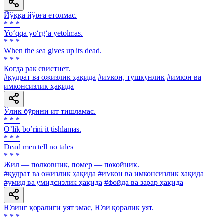
Йўққа йўрға етолмас.
* * *
Yo‘qqa yo‘rg‘a yetolmas.
* * *
When the sea gives up its dead.
* * *
Когда рак свистнет.
#қудрат ва ожизлик ҳақида
#имкон, тушкунлик
#имкон ва
имконсизлик ҳақида
Ўлик бўрини ит тишламас.
* * *
Oʼlik boʼrini it tishlamas.
* * *
Dead men tell no tales.
* * *
Жил — полковник, помер — покойник.
#қудрат ва ожизлик ҳақида
#имкон ва имконсизлик ҳақида
#умид ва умидсизлик ҳақида
#фойда ва зарар ҳақида
Юзинг қоралиги уят эмас, Юзи қоралик уят.
* * *