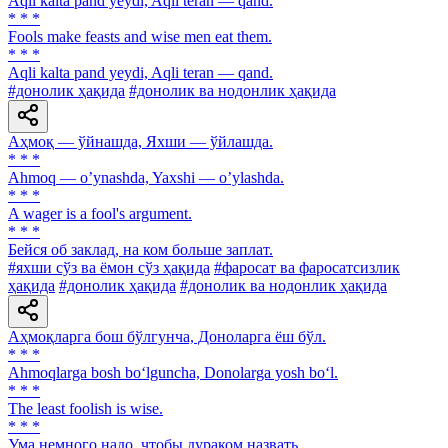
Aqli kalta pand yeydi, Aqli teran — qand.
* * *
Fools make feasts and wise men eat them.
* * *
Aqli kalta pand yeydi, Aqli teran — qand.
#донолик ҳақида
#донолик ва нодонлик ҳақида
Аҳмоқ — ўйнашда, Яхши — ўйлашда.
* * *
Аhmoq — oʼynashda, Yaxshi — oʼylashda.
* * *
A wager is a fool's argument.
* * *
Бейся об заклад, на ком больше заплат.
#яхши сўз ва ёмон сўз ҳақида
#фаросат ва фаросатсизлик
ҳақида
#донолик ҳақида
#донолик ва нодонлик ҳақида
Аҳмоқларга бош бўлгунча, Доноларга ёш бўл.
* * *
Ahmoqlarga bosh bo‘lguncha, Donolarga yosh bo‘l.
* * *
The least foolish is wise.
* * *
Ума немного надо, чтобы дураком назвать.