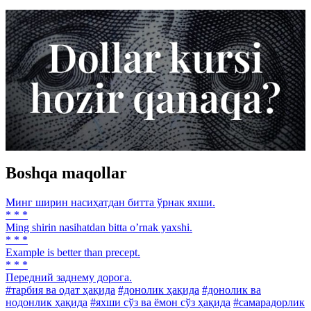
Boshqa maqollar
Минг ширин насиҳатдан битта ўрнак яхши.
* * *
Ming shirin nasihatdan bitta oʼrnak yaxshi.
* * *
Example is better than precept.
* * *
Передний заднему дорога.
#тарбия ва одат ҳақида
#донолик ҳақида
#донолик ва
нодонлик ҳақида
#яхши сўз ва ёмон сўз ҳақида
#самарадорлик