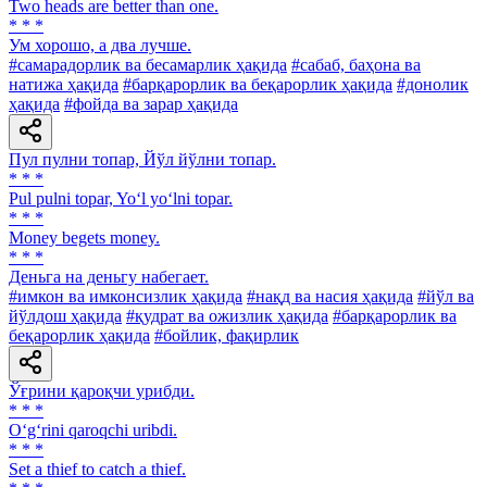
Two heads are better than one.
* * *
Ум хорошо, а два лучше.
#самарадорлик ва бесамарлик ҳақида
#сабаб, баҳона ва
натижа ҳақида
#барқарорлик ва беқарорлик ҳақида
#донолик
ҳақида
#фойда ва зарар ҳақида
Пул пулни топар, Йўл йўлни топар.
* * *
Pul pulni topar, Yo‘l yo‘lni topar.
* * *
Money begets money.
* * *
Деньга на деньгу набегает.
#имкон ва имконсизлик ҳақида
#нақд ва насия ҳақида
#йўл ва
йўлдош ҳақида
#қудрат ва ожизлик ҳақида
#барқарорлик ва
беқарорлик ҳақида
#бойлик, фақирлик
Ўғрини қароқчи урибди.
* * *
O‘g‘rini qaroqchi uribdi.
* * *
Set a thief to catch a thief.