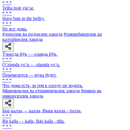
* * *
Telba tosh yig‘ar.
* * *
Have bats in the belfry.
* * *
He все дома.
#донолик ва нодонлик ҳақида
#тажрибакорлик ва
калтабинлик ҳақида
Ўзингда йўқ — оламда йўқ.
* * *
Oʼzingda yoʼq — olamda yoʼq.
* * *
Перемелется — мука будет.
* * *
Что дома есть, за тем к соседу не ходить.
#фаровонлик ва етишмовчилик ҳақида
#имкон ва
имконсизлик ҳақида
Бир калла — калла, Икки калла - тилла.
* * *
Bir kalla — kalla, Ikki kalla - tilla.
* * *