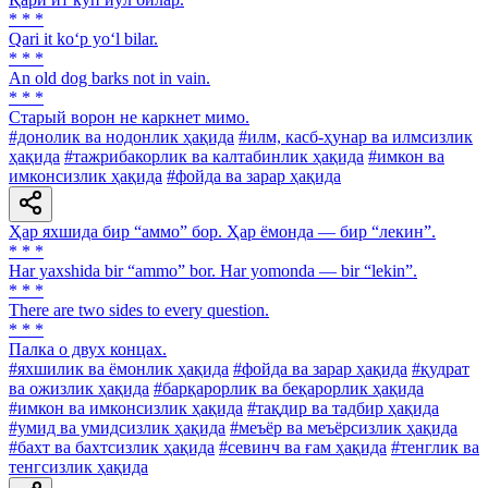
* * *
Qari it ko‘p yo‘l bilar.
* * *
An old dog barks not in vain.
* * *
Старый ворон не каркнет мимо.
#донолик ва нодонлик ҳақида
#илм, касб-ҳунар ва илмсизлик
ҳақида
#тажрибакорлик ва калтабинлик ҳақида
#имкон ва
имконсизлик ҳақида
#фойда ва зарар ҳақида
Ҳар яхшида бир “аммо” бор. Ҳар ёмонда — бир “лекин”.
* * *
Har yaxshida bir “ammo” bor. Har yomonda — bir “lekin”.
* * *
There are two sides to every question.
* * *
Палка о двух концах.
#яхшилик ва ёмонлик ҳақида
#фойда ва зарар ҳақида
#қудрат
ва ожизлик ҳақида
#барқарорлик ва беқарорлик ҳақида
#имкон ва имконсизлик ҳақида
#тақдир ва тадбир ҳақида
#умид ва умидсизлик ҳақида
#меъёр ва меъёрсизлик ҳақида
#бахт ва бахтсизлик ҳақида
#севинч ва ғам ҳақида
#тенглик ва
тенгсизлик ҳақида