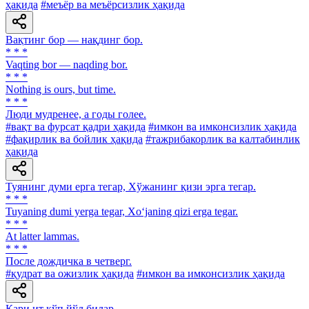
ҳақида
#меъёр ва меъёрсизлик ҳақида
Вақтинг бор — нақдинг бор.
* * *
Vaqting bor — naqding bor.
* * *
Nothing is ours, but time.
* * *
Люди мудренее, a годы голее.
#вақт ва фурсат қадри ҳақида
#имкон ва имконсизлик ҳақида
#фақирлик ва бойлик ҳақида
#тажрибакорлик ва калтабинлик
ҳақида
Туянинг думи ерга тегар, Хўжанинг қизи эрга тегар.
* * *
Tuyaning dumi yerga tegar, Xo‘janing qizi erga tegar.
* * *
At latter lammas.
* * *
После дождичка в четверг.
#қудрат ва ожизлик ҳақида
#имкон ва имконсизлик ҳақида
Қари ит кўп йўл билар.