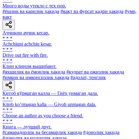
* * *
Много воды утекло с тех пор.
#ёшлик ва қарилик ҳақида
#вақт ва фурсат қадри ҳақида
#умр,
вақт
Аччиқни аччиқ кесар.
* * *
Achchiqni achchiq kesar.
* * *
Drive out fire with fire.
* * *
Клин клином вышибают.
#яхшилик ва ёмонлик ҳақида
#қудрат ва ожизлик ҳақида
#имкон ва имконсизлик ҳақида
#адолат, тенглик
Китоб кўрмаган калла — Гиёҳ унмаган дала.
* * *
Kitob koʼrmagan kalla — Giyoh unmagan dala.
* * *
Choose an author as you choose a friend.
* * *
Книга — лучший друг.
#самарадорлик ва бесамарлик ҳақида
#донолик ҳақида
#донолик ва нодонлик ҳақида