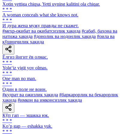
Xotin yettiga chiqsa, Yetti uyning kalitini ola chiqar.
* * *
A woman conceals what she knows not.
* * *
И дура жена мужу правды не скажет.
#меҳр-оқибат ва оқибатсизлик ҳақида
#сабаб, баҳона ва
натижа ҳақида
#донолик ва нодонлик ҳақида
#оила ва
қўшничилик ҳақида
Ёлғиз йигит ёв олмас.
* * *
Yolg‘iz yigit yov olmas.
* * *
One man no man.
* * *
Один в поле не воин.
#қудрат ва ожизлик ҳақида
#барқарорлик ва беқарорлик
ҳақида
#имкон ва имконсизлик ҳақида
Кўп гап — эшакка юк.
* * *
Koʼp gap — eshakka yuk.
* * *