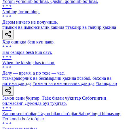
Yo‘qni yo‘ndirib bo‘lmas, Qushni qo‘ndirib bo‘lmas.
* * *
Nothing for nothing.
* * *
Даром ничего не получишь.
#имкон ва имконсизлик ҳақида
#тақдир ва тадбир ҳақида
Ҳар ошиққа беш кун давр.
* * *
Har oshiqqa besh kun davr.
* * *
When the kissing has to stop.
* * *
Делу — время, а по техе — час.
#самарадорлик ва бесамарлик ҳақида
#сабаб, баҳона ва
натижа ҳақида
#имкон ва имконсизлик ҳақида
#бошқалар
Замон сени ўқитар, Таёқ билан чўқитар Сабоғингни
билмасанг, Дўконда бўз тўқитар.
* * *
Zamon seni o‘qitar, Tayoq bilan cho‘qitar Sabog‘ingni bilmasang,
Do‘konda bo‘z to‘qitar.
* * *