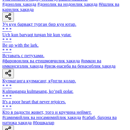
#донолик ҳақида
#донолик ва нодонлик ҳақида
#ёшлик ва
қарилик ҳақида
Уч кун барвақт турган бир кун ютар.
* * *
Uch kun barvaqt turgan bir kun yutar.
* * *
Be up with the lark.
* * *
Вставать с петухами.
#фаровонлик ва етишмовчилик ҳақида
#имкон ва
имконсизлик ҳақида
#ризқ-насиба ва бенасиблик ҳақида
Кулмаганга кулмасанг, кўнгли қолар.
* * *
Kulmaganga kulmasang, ko‘ngli qolar.
* * *
It's a poor heart that never rejoices.
* * *
Кто в радости живет, того и кручина неймет.
#самимийлик ва носамимийлик ҳақида
#сабаб, баҳона ва
натижа ҳақида
#бошқалар