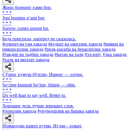
Жони борнинг ғами бор.
* * *
Joni borning g‘ami bor.
* * *
Sorrow comes unsent for.
* * *
Беда приспела, наперед не сказалась.
#севинч ва ғам ҳақида
#қудрат ва ожизлик ҳақида
#имкон ва
имконсизлик ҳақида
#ризқ-насиба ва бенасиблик ҳақида
#тақдир ва тадбир ҳақида
#ватан ва халқ
#эл-юрт, ўлка ҳақида
#халқ ва миллат ҳақида
Сўзинг кумуш бўлсин, Ишинг — олтин.
* * *
So‘zing kumush bo‘lsin, Ishing — oltin.
* * *
Do well than to say well. Better to.
* * *
Хорошие дела лучше хороших слов.
#донолик ҳақида
#унумдорлик ва барака ҳақида
Номарддан нажот кутма, Итдан - ҳожат.