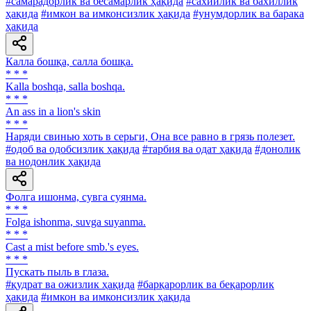
#самарадорлик ва бесамарлик ҳақида
#сахийлик ва бахиллик
ҳақида
#имкон ва имконсизлик ҳақида
#унумдорлик ва барака
ҳақида
Калла бошқа, салла бошқа.
* * *
Kalla boshqa, salla boshqa.
* * *
An ass in a lion's skin
* * *
Наряди свинью хоть в серьги, Она все равно в грязь полезет.
#одоб ва одобсизлик ҳақида
#тарбия ва одат ҳақида
#донолик
ва нодонлик ҳақида
Фолга ишонма, сувга суянма.
* * *
Folga ishonma, suvga suyanma.
* * *
Cast a mist before smb.'s eyes.
* * *
Пускать пыль в глаза.
#қудрат ва ожизлик ҳақида
#барқарорлик ва беқарорлик
ҳақида
#имкон ва имконсизлик ҳақида