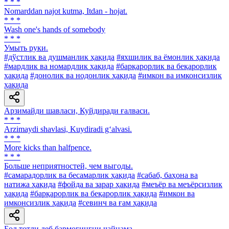
* * *
Nomarddan najot kutma, Itdan - hojat.
* * *
Wash one's hands of somebody
* * *
Умыть руки.
#дўстлик ва душманлик ҳақида
#яхшилик ва ёмонлик ҳақида
#мардлик ва номардлик ҳақида
#барқарорлик ва беқарорлик
ҳақида
#донолик ва нодонлик ҳақида
#имкон ва имконсизлик
ҳақида
Арзимайди шавласи, Куйдиради ғалваси.
* * *
Arzimaydi shavlasi, Kuydiradi g‘alvasi.
* * *
More kicks than halfpence.
* * *
Больше неприятностей, чем выгоды.
#самарадорлик ва бесамарлик ҳақида
#сабаб, баҳона ва
натижа ҳақида
#фойда ва зарар ҳақида
#меъёр ва меъёрсизлик
ҳақида
#барқарорлик ва беқарорлик ҳақида
#имкон ва
имконсизлик ҳақида
#севинч ва ғам ҳақида
Бол тотли деб бармоғингни чайнама.