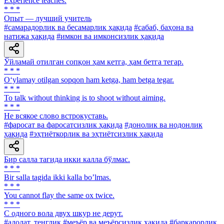
Experience teaches.
* * *
Опыт — лучший учитель
#самарадорлик ва бесамарлик ҳақида
#сабаб, баҳона ва
натижа ҳақида
#имкон ва имконсизлик ҳақида
Ўйламай отилган сопқон ҳам кетга, ҳам бетга тегар.
* * *
O‘ylamay otilgan sopqon ham ketga, ham betga tegar.
* * *
To talk without thinking is to shoot without aiming.
* * *
He всякое слово встрокуставь.
#фаросат ва фаросатсизлик ҳақида
#донолик ва нодонлик
ҳақида
#эҳтиёткорлик ва эҳтиётсизлик ҳақида
Бир салла тагида икки калла бўлмас.
* * *
Bir salla tagida ikki kalla boʼlmas.
* * *
You cannot flay the same ox twice.
* * *
С одного вола двух шкур не дерут.
#адолат, тенглик
#меъёр ва меъёрсизлик ҳақида
#барқарорлик