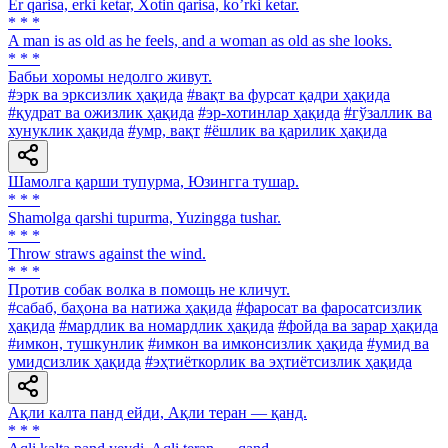
Er qarisa, erki ketar, Xotin qarisa, koʼrki ketar.
* * *
A man is as old as he feels, and a woman as old as she looks.
* * *
Бабьи хоромы недолго живут.
#эрк ва эрксизлик ҳақида
#вақт ва фурсат қадри ҳақида
#қудрат ва ожизлик ҳақида
#эр-хотинлар ҳақида
#гўзаллик ва
хунуклик ҳақида
#умр, вақт
#ёшлик ва қарилик ҳақида
Шамолга қарши тупурма, Юзингга тушар.
* * *
Shamolga qarshi tupurma, Yuzingga tushar.
* * *
Throw straws against the wind.
* * *
Против собак волка в помощь не кличут.
#сабаб, баҳона ва натижа ҳақида
#фаросат ва фаросатсизлик
ҳақида
#мардлик ва номардлик ҳақида
#фойда ва зарар ҳақида
#имкон, тушкунлик
#имкон ва имконсизлик ҳақида
#умид ва
умидсизлик ҳақида
#эҳтиёткорлик ва эҳтиётсизлик ҳақида
Ақли калта панд ейди, Ақли теран — қанд.
* * *