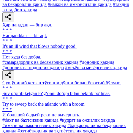
ва беқарорлик ҳақида
#имкон ва имконсизлик ҳақида
#тақдир
ва тадбир ҳақида
Ҳар панддан — бир ақл.
* * *
Har panddan — bir aql.
* * *
It's an ill wind that blows nobody good.
* * *
Нет худа без добра.
#самарадорлик ва бесамарлик ҳақида
#донолик ҳақида
#донолик ва нодонлик ҳақида
#меъёр ва меъёрсизлик ҳақида
Сув ўпириб кетган тўғонни дўппи билан бекитиб бўлмас.
* * *
Suv o‘pirib ketgan to‘g‘onni do‘ppi bilan bekitib bo‘lmas.
* * *
Try to sweep back the atlantic with a broom.
* * *
И большой бадьей реки не вычерпать.
#бахт ва бахтсизлик ҳақида
#қудрат ва ожизлик ҳақида
#имкон ва имконсизлик ҳақида
#барқарорлик ва беқарорлик
ҳақида
#эҳтиёткорлик ва эҳтиётсизлик ҳақида