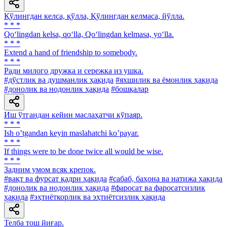
Қўлингдан келса, қўлла, Қўлингдан келмаса, йўлла.
* * *
Qo‘lingdan kelsa, qo‘lla, Qo‘lingdan kelmasa, yo‘lla.
* * *
Extend a hand of friendship to somebody.
* * *
Ради милого дружка и сережка из ушка.
#дўстлик ва душманлик ҳақида
#яхшилик ва ёмонлик ҳақида
#донолик ва нодонлик ҳақида
#бошқалар
Иш ўтгандан кейин маслаҳатчи кўпаяр.
* * *
Ish oʼtgandan keyin maslahatchi koʼpayar.
* * *
If things were to be done twice all would be wise.
* * *
Задним умом всяк крепок.
#вақт ва фурсат қадри ҳақида
#сабаб, баҳона ва натижа ҳақида
#донолик ва нодонлик ҳақида
#фаросат ва фаросатсизлик
ҳақида
#эҳтиёткорлик ва эҳтиётсизлик ҳақида
Телба тош йиғар.