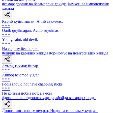
#самарадорлик ва бесамарлик ҳақида
#имкон ва имконсизлик
ҳақида
Қариб қуйилмаган, Ачиб суюлмас.
* * *
Qarib quyilmagan, Аchib suyulmas.
* * *
Young saint, old devil.
* * *
Ha седину бес падок.
#ёшлик ва қарилик ҳақида
#ор-номус ва номуссизлик ҳақида
Аҳмоқ тўқмоқ йиғар.
* * *
Ahmoq to‘qmoq yig‘ar.
* * *
Fools should not have chapping sticks.
* * *
He копьем побивают, а умом
#донолик ва нодонлик ҳақида
#фойда ва зарар ҳақида
Донога иш - шон-у шуҳрат, Нодонга иш - ғам-у кулфат.