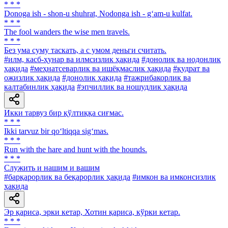
* * *
Donoga ish - shon-u shuhrat, Nodonga ish - g‘am-u kulfat.
* * *
The fool wanders the wise men travels.
* * *
Без ума суму таскать, а с умом деньги считать.
#илм, касб-ҳунар ва илмсизлик ҳақида
#донолик ва нодонлик
ҳақида
#меҳнатсеварлик ва ишёқмаслик ҳақида
#қудрат ва
ожизлик ҳақида
#донолик ҳақида
#тажрибакорлик ва
калтабинлик ҳақида
#эпчиллик ва ношудлик ҳақида
Икки тарвуз бир қўлтиққа сиғмас.
* * *
Ikki tarvuz bir qo‘ltiqqa sig‘mas.
* * *
Run with the hare and hunt with the hounds.
* * *
Служить и нашим и вашим
#барқарорлик ва беқарорлик ҳақида
#имкон ва имконсизлик
ҳақида
Эр қариса, эрки кетар, Хотин қариса, кўрки кетар.
* * *