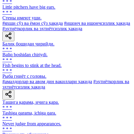
* * *
Little pitchers have big ears.
* * *
Стены имеют уши.
#яхши сўз ва ёмон сўз ҳақида
#ишонч ва ишончсизлик ҳақида
#эҳтиёткорлик ва эҳтиётсизлик ҳақида
Балиқ бошидан чирийди.
* * *
Baliq boshidan chiriydi.
* * *
Fish begins to stink at the head.
* * *
Рыба гниёт с головы.
#амалдорлар ва авом дин вакиллари ҳақида
#эҳтиёткорлик ва
эҳтиётсизлик ҳақида
Ташига қарама, ичига қара.
* * *
Tashiga qarama, ichiga qara.
* * *
Never judge from appearances.
* * *