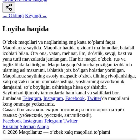
← Oldingi
Keyingi →
Loyiha haqida
Oʼzbek maqollari va naqllarining eng katta toʼplami faqat
Maqollar.uz saytida. Maqollar haqida qiziqarli maʼlumotlar, batafsil
izohlari bilan. Ota-ona, vatan, mehnat, ilm, doʼstlik, sevgi, baxt va
yana turli mavzularda jamlangan. Har bir maqol oʼzbek, rus va
ingliz tilida keltirilgan. Maqollarga qoʼshimcha yozilgan izohlarda
ularning asl mazmuni, ishlatish joiz boʼlgan holatlar yoritilgan.
Maqollar.uz saytining asosiy maqsadi: oʼzbek tilining rivojlanishiga,
xalq ogʼzaki ijodini ommalashishiga, yoshlarning savodxonlik
darajasini, soʼz boyligini oshirishga hissa qoʼshishdir.
Saytimizni ijtimoiy tarmoqlarda ham kanal va sahifalari bor.
Jumladan
Telegram
,
Instagram
,
Facebook
,
Twitter
'da maqollarni
keng ommaga yetkazamiz.
Самая большая коллекция пословиц и поговорок на трёх
языках (узбекский, русский, английский).
Facebook
Instagram
Telegram
Twitter
Ruknlar
Sitemap
Aloqa
© 2026 Maqollar.uz — oʼzbek xalq maqollari toʼplami