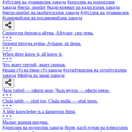
#дўстлик ва душманлик ҳақида
#аҳиллик ва ноаҳиллик
ҳақида
#меҳр, оқибат
#қадр-қиммат ва қадрсизлик ҳақида
#меҳр-оқибат ва оқибатсизлик ҳақида
#дўстлик ва душманлик
#самимийлик ва носамимийлик ҳақида
Сирингни бировга айтма, Айтсанг, сир дема.
* * *
Siringni birovga aytma, Aytsang, sir dema.
* * *
When three know it, all know it.
* * *
Что знает третий, знает свинья.
#яхши сўз ва ёмон сўз ҳақида
#эҳтиёткорлик ва эҳтиётсизлик
ҳақида
#фойда ва зарар ҳақида
Чала табиб — офати жон, Чала мулла — офати имон.
* * *
Chala tabib — ofati jon, Chala mulla — ofati imon.
* * *
A little knowledge is a dangerous thing.
* * *
Малые знания вредны.
#донолик ва нодонлик ҳақида
#илм, касб-ҳунар ва илмсизлик