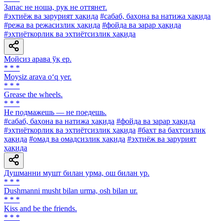
Запас не ноша, рук не оттянет.
#эҳтиёж ва зарурият ҳақида
#сабаб, баҳона ва натижа ҳақида
#режа ва режасизлик ҳақида
#фойда ва зарар ҳақида
#эҳтиёткорлик ва эҳтиётсизлик ҳақида
Мойсиз арава ўқ ер.
* * *
Moysiz arava o‘q yer.
* * *
Grease the wheels.
* * *
He подмажешь — не поедешь.
#сабаб, баҳона ва натижа ҳақида
#фойда ва зарар ҳақида
#эҳтиёткорлик ва эҳтиётсизлик ҳақида
#бахт ва бахтсизлик
ҳақида
#омад ва омадсизлик ҳақида
#эҳтиёж ва зарурият
ҳақида
Душманни мушт билан урма, ош билан ур.
* * *
Dushmanni musht bilan urma, osh bilan ur.
* * *
Kiss and be the friends.
* * *