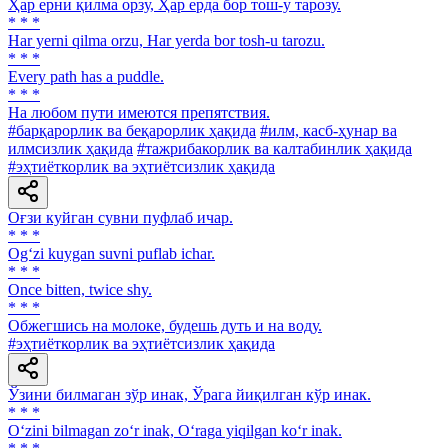
Ҳар ерни қилма орзу, Ҳар ерда бор тош-у тарозу.
* * *
Har yerni qilma orzu, Har yerda bor tosh-u tarozu.
* * *
Every path has a puddle.
* * *
Ha любом пути имеются препятствия.
#барқарорлик ва беқарорлик ҳақида
#илм, касб-ҳунар ва
илмсизлик ҳақида
#тажрибакорлик ва калтабинлик ҳақида
#эҳтиёткорлик ва эҳтиётсизлик ҳақида
Оғзи куйган сувни пуфлаб ичар.
* * *
Og‘zi kuygan suvni puflab ichar.
* * *
Once bitten, twice shy.
* * *
Обжегшись на молоке, будешь дуть и на воду.
#эҳтиёткорлик ва эҳтиётсизлик ҳақида
Ўзини билмаган зўр инак, Ўрага йиқилган кўр инак.
* * *
O‘zini bilmagan zo‘r inak, O‘raga yiqilgan ko‘r inak.