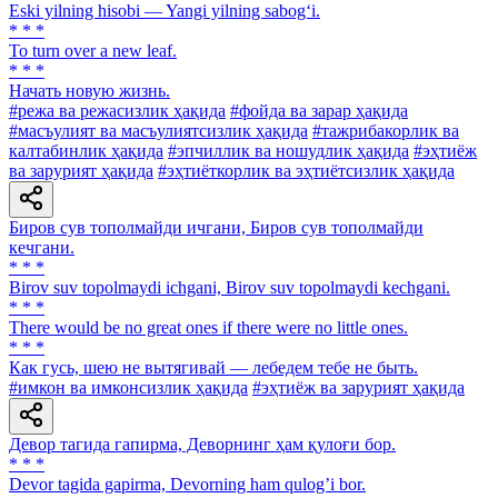
Eski yilning hisobi — Yangi yilning sabog‘i.
* * *
To turn over a new leaf.
* * *
Начать новую жизнь.
#режа ва режасизлик ҳақида
#фойда ва зарар ҳақида
#масъулият ва масъулиятсизлик ҳақида
#тажрибакорлик ва
калтабинлик ҳақида
#эпчиллик ва ношудлик ҳақида
#эҳтиёж
ва зарурият ҳақида
#эҳтиёткорлик ва эҳтиётсизлик ҳақида
Биров сув тополмайди ичгани, Биров сув тополмайди
кечгани.
* * *
Birov suv topolmaydi ichgani, Birov suv topolmaydi kechgani.
* * *
There would be no great ones if there were no little ones.
* * *
Как гусь, шею не вытягивай — лебедем тебе не быть.
#имкон ва имконсизлик ҳақида
#эҳтиёж ва зарурият ҳақида
Девор тагида гапирма, Деворнинг ҳам қулоғи бор.
* * *
Devor tagida gapirma, Devorning ham qulogʼi bor.