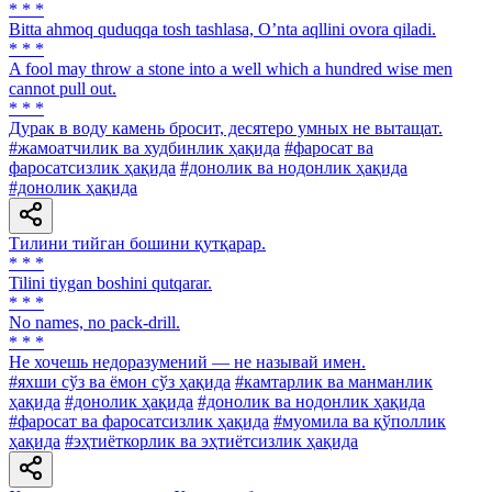
* * *
Bitta ahmoq quduqqa tosh tashlasa, Oʼnta aqllini ovora qiladi.
* * *
A fool may throw a stone into a well which a hundred wise men
cannot pull out.
* * *
Дурак в воду камень бросит, десятеро умных не вытащат.
#жамоатчилик ва худбинлик ҳақида
#фаросат ва
фаросатсизлик ҳақида
#донолик ва нодонлик ҳақида
#донолик ҳақида
Тилини тийган бошини қутқарар.
* * *
Tilini tiygan boshini qutqarar.
* * *
No names, no pack-drill.
* * *
He хочешь недоразумений — не называй имен.
#яхши сўз ва ёмон сўз ҳақида
#камтарлик ва манманлик
ҳақида
#донолик ҳақида
#донолик ва нодонлик ҳақида
#фаросат ва фаросатсизлик ҳақида
#муомила ва қўполлик
ҳақида
#эҳтиёткорлик ва эҳтиётсизлик ҳақида