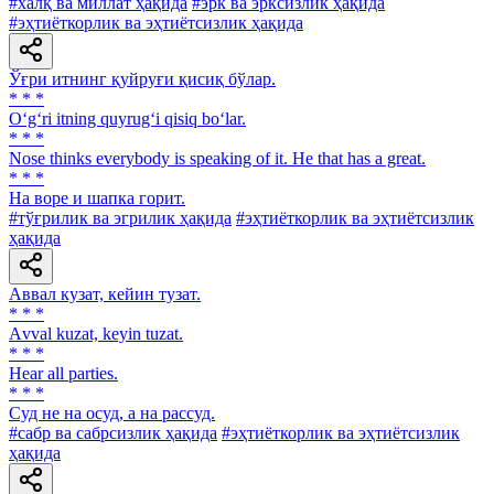
#халқ ва миллат ҳақида
#эрк ва эрксизлик ҳақида
#эҳтиёткорлик ва эҳтиётсизлик ҳақида
Ўғри итнинг қуйруғи қисиқ бўлар.
* * *
O‘g‘ri itning quyrug‘i qisiq bo‘lar.
* * *
Nose thinks everybody is speaking of it. He that has a great.
* * *
На воре и шапка горит.
#тўғрилик ва эгрилик ҳақида
#эҳтиёткорлик ва эҳтиётсизлик
ҳақида
Аввал кузат, кейин тузат.
* * *
Аvval kuzat, keyin tuzat.
* * *
Hear all parties.
* * *
Суд не на осуд, а на рассуд.
#сабр ва сабрсизлик ҳақида
#эҳтиёткорлик ва эҳтиётсизлик
ҳақида