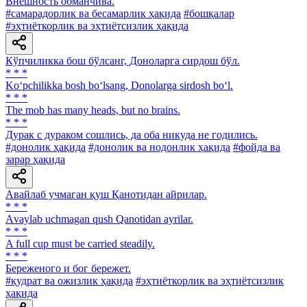
Внешность обманчива.
#самарадорлик ва бесамарлик ҳақида
#бошқалар
#эҳтиёткорлик ва эҳтиётсизлик ҳақида
Кўпчиликка бош бўлсанг, Доноларга сирдош бўл.
* * *
Ko‘pchilikka bosh bo‘lsang, Donolarga sirdosh bo‘l.
* * *
The mob has many heads, but no brains.
* * *
Дурак с дураком сошлись, да оба никуда не годились.
#донолик ҳақида
#донолик ва нодонлик ҳақида
#фойда ва
зарар ҳақида
Авайлаб учмаган қуш Қанотидан айрилар.
* * *
Аvaylab uchmagan qush Qanotidan ayrilar.
* * *
A full cuр must be carried steadily.
* * *
Береженого и бог бережет.
#қудрат ва ожизлик ҳақида
#эҳтиёткорлик ва эҳтиётсизлик
ҳақида