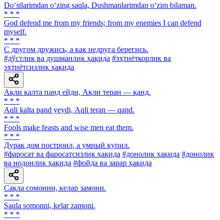
Do‘stlarimdan o‘zing saqla, Dushmanlarimdan o‘zim bilaman.
* * *
God defend me from my friends; from my enemies I can defend
myself.
* * *
С другом дружись, а как недруга берегись.
#дўстлик ва душманлик ҳақида
#эҳтиёткорлик ва
эҳтиётсизлик ҳақида
Ақли калта панд ейди, Ақли теран — қанд.
* * *
Аqli kalta pand yeydi, Аqli teran — qand.
* * *
Fools make feasts and wise men eat them.
* * *
Дурак дом построил, а умный купил.
#фаросат ва фаросатсизлик ҳақида
#донолик ҳақида
#донолик
ва нодонлик ҳақида
#фойда ва зарар ҳақида
Сақла сомонни, келар замони.
* * *
Saqla somonni, kelar zamoni.
* * *