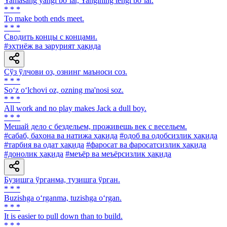
Yamasang yangi bo‘lar, Yangining tengi bo‘lar.
* * *
To make both ends meet.
* * *
Сводить концы с концами.
#эҳтиёж ва зарурият ҳақида
Сўз ўлчови оз, ознинг маъноси соз.
* * *
So‘z o‘lchovi oz, ozning ma'nosi soz.
* * *
All work and no play makes Jack a dull boy.
* * *
Мешай дело с бездельем, проживешь век с весельем.
#сабаб, баҳона ва натижа ҳақида
#одоб ва одобсизлик ҳақида
#тарбия ва одат ҳақида
#фаросат ва фаросатсизлик ҳақида
#донолик ҳақида
#меъёр ва меъёрсизлик ҳақида
Бузишга ўрганма, тузишга ўрган.
* * *
Buzishga o‘rganma, tuzishga o‘rgan.
* * *
It is easier to pull down than to build.
* * *