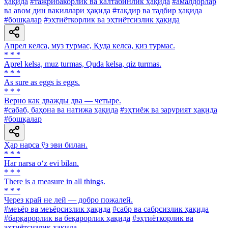
ҳақида
#тажрибакорлик ва калтабинлик ҳақида
#амалдорлар
ва авом дин вакиллари ҳақида
#тақдир ва тадбир ҳақида
#бошқалар
#эҳтиёткорлик ва эҳтиётсизлик ҳақида
Апрел келса, муз турмас, Қуда келса, қиз турмас.
* * *
Aprel kelsa, muz turmas, Quda kelsa, qiz turmas.
* * *
As sure as eggs is eggs.
* * *
Верно как дважды два — четыре.
#сабаб, баҳона ва натижа ҳақида
#эҳтиёж ва зарурият ҳақида
#бошқалар
Ҳар нарса ўз эви билан.
* * *
Har narsa o‘z evi bilan.
* * *
There is a measure in all things.
* * *
Через край не лей — добро пожалей.
#меъёр ва меъёрсизлик ҳақида
#сабр ва сабрсизлик ҳақида
#барқарорлик ва беқарорлик ҳақида
#эҳтиёткорлик ва
эҳтиётсизлик ҳақида