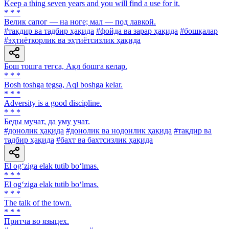
Keep a thing seven years and you will find a use for it.
* * *
Велик сапог — на ноге; мал — под лавкой.
#тақдир ва тадбир ҳақида
#фойда ва зарар ҳақида
#бошқалар
#эҳтиёткорлик ва эҳтиётсизлик ҳақида
Бош тошга тегса, Ақл бошга келар.
* * *
Bosh toshga tegsa, Aql boshga kelar.
* * *
Adversity is a good discipline.
* * *
Беды мучат, да уму учат.
#донолик ҳақида
#донолик ва нодонлик ҳақида
#тақдир ва
тадбир ҳақида
#бахт ва бахтсизлик ҳақида
El og‘ziga elak tutib bo‘lmas.
* * *
El og‘ziga elak tutib bo‘lmas.
* * *
The talk of the town.
* * *
Притча во языцех.