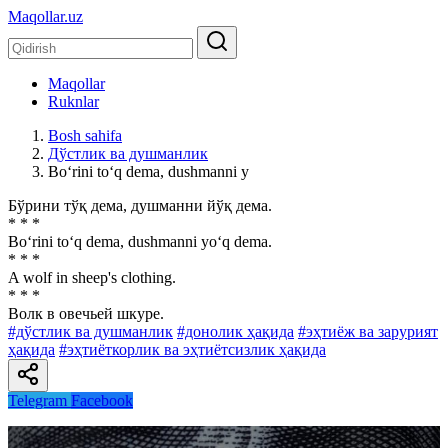
Maqollar.uz
Maqollar
Ruknlar
Bosh sahifa
Дўстлик ва душманлик
Bo‘rini to‘q dema, dushmanni y
Бўрини тўқ дема, душманни йўқ дема.
* * *
Bo‘rini to‘q dema, dushmanni yo‘q dema.
* * *
A wolf in sheep's clothing.
* * *
Волк в овечьей шкуре.
#дўстлик ва душманлик
#донолик ҳақида
#эҳтиёж ва зарурият
ҳақида
#эҳтиёткорлик ва эҳтиётсизлик ҳақида
Telegram
Facebook