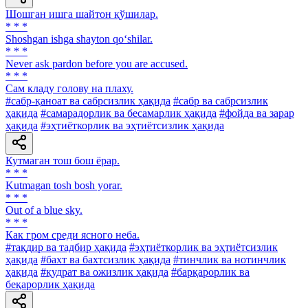
Шошган ишга шайтон қўшилар.
* * *
Shoshgan ishga shayton qo‘shilar.
* * *
Never ask pardon before you are accused.
* * *
Сам кладу голову на плаху.
#сабр-қаноат ва сабрсизлик ҳақида
#сабр ва сабрсизлик
ҳақида
#самарадорлик ва бесамарлик ҳақида
#фойда ва зарар
ҳақида
#эҳтиёткорлик ва эҳтиётсизлик ҳақида
Кутмаган тош бош ёрар.
* * *
Kutmagan tosh bosh yorar.
* * *
Out of a blue sky.
* * *
Как гром среди ясного неба.
#тақдир ва тадбир ҳақида
#эҳтиёткорлик ва эҳтиётсизлик
ҳақида
#бахт ва бахтсизлик ҳақида
#тинчлик ва нотинчлик
ҳақида
#қудрат ва ожизлик ҳақида
#барқарорлик ва
беқарорлик ҳақида