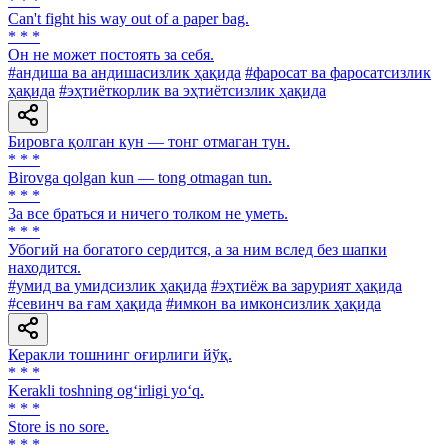
* * *
Can't fight his way out of a paper bag.
* * *
Он не может постоять за себя.
#андиша ва андишасизлик ҳақида
#фаросат ва фаросатсизлик
ҳақида
#эҳтиёткорлик ва эҳтиётсизлик ҳақида
Бировга қолган кун — тонг отмаган тун.
* * *
Birovga qolgan kun — tong otmagan tun.
* * *
3a все браться и ничего толком не уметь.
* * *
Убогий на богатого сердится, а за ним вслед без шапки
находится.
#умид ва умидсизлик ҳақида
#эҳтиёж ва зарурият ҳақида
#севинч ва ғам ҳақида
#имкон ва имконсизлик ҳақида
Керакли тошнинг оғирлиги йўқ.
* * *
Kerakli toshning og‘irligi yo‘q.
* * *
Store is no sore.
* * *