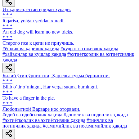
Ит қариса, ётган еридан хуради.
* * *
It qarisa, yotgan yeridan xuradi.
* * *
An old dog will learn no new tricks.
* * *
Старого пса к цепи не приучишь.
#ёшлик ва қарилик ҳақида
#қудрат ва ожизлик ҳақида
#ҳайвонлар ва қушлар ҳақида
#эҳтиёткорлик ва эҳтиётсизлик
ҳақида
Билиб ўтир ўрнингни, Ҳар ерга суқма бурнингни.
* * *
Bilib oʼtir oʼrningni, Har yerga suqma burningni.
* * *
To have a finger in the pie.
* * *
Любопытной Варваре нос оторвали.
#одоб ва одобсизлик ҳақида
#донолик ва нодонлик ҳақида
#эҳтиёткорлик ва эҳтиётсизлик ҳақида
#тинчлик ва
нотинчлик ҳақида
#самимийлик ва носамимийлик ҳақида