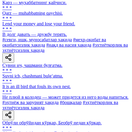
Қарз — муҳаббатнинг қайчиси.
* * *
Qarz — muhabbatning qaychisi.
* * *
Lend your money and lose your friend.
* * *
В долг давать — дружбу терять.
#севги, ишқ, муносабатлар ҳақида
#меҳр-оқибат ва
оқибатсизлик ҳақида
#нақд ва насия ҳақида
#эҳтиёткорлик ва
эҳтиётсизлик ҳақида
Сувни ич, чашмани булғатма.
* * *
Suvni ich, chashmani bulg‘atma.
* * *
It is an ill bird that fouls its own nest.
* * *
He плюй в колодец — может придется из него воды напиться.
#эҳтиёж ва зарурият ҳақида
#бошқалар
#эҳтиёткорлик ва
эҳтиётсизлик ҳақида
Обрўли обрўйидан қўрқар, Беобрў недан қўрқар.
* * *