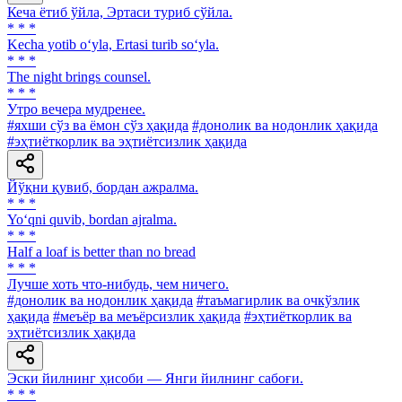
Кеча ётиб ўйла, Эртаси туриб сўйла.
* * *
Kecha yotib o‘yla, Ertasi turib so‘yla.
* * *
The night brings counsel.
* * *
Утро вечера мудренее.
#яхши сўз ва ёмон сўз ҳақида
#донолик ва нодонлик ҳақида
#эҳтиёткорлик ва эҳтиётсизлик ҳақида
Йўқни қувиб, бордан ажралма.
* * *
Yo‘qni quvib, bordan ajralma.
* * *
Half a loaf is better than no bread
* * *
Лучше хоть что-нибудь, чем ничего.
#донолик ва нодонлик ҳақида
#таъмагирлик ва очкўзлик
ҳақида
#меъёр ва меъёрсизлик ҳақида
#эҳтиёткорлик ва
эҳтиётсизлик ҳақида
Эски йилнинг ҳисоби — Янги йилнинг сабоғи.
* * *