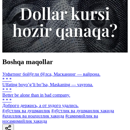
Boshqa maqollar
Улфатинг бойўғли бўлса, Масканинг — вайрона.
* * *
Ulfating boyoʼgʼli boʼlsa, Maskaning — vayrona.
* * *
Better be alone than in bad company.
* * *
Доброго держись, а от худого удались.
#дўстлик ва душманлик
#дўстлик ва душманлик ҳақида
#аҳиллик ва ноаҳиллик ҳақида
#самимийлик ва
носамимийлик ҳақида