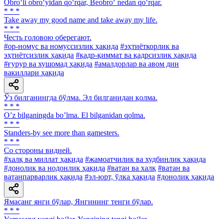
Obro‘li obro‘yidan qo‘rqar, Beobro‘ nedan qo‘rqar.
* * *
Take away my good name and take away my life.
* * *
Честь головою оберегают.
#ор-номус ва номуссизлик ҳақида
#эҳтиёткорлик ва
эҳтиётсизлик ҳақида
#қадр-қиммат ва қадрсизлик ҳақида
#ғурур ва хушомад ҳақида
#амалдорлар ва авом дин
вакиллари ҳақида
Ўз билганингда бўлма. Эл билганидан қолма.
* * *
Oʼz bilganingda boʼlma. El bilganidan qolma.
* * *
Standers-by see more than gamesters.
* * *
Co стороны видней.
#халқ ва миллат ҳақида
#жамоатчилик ва худбинлик ҳақида
#донолик ва нодонлик ҳақида
#ватан ва халқ
#ватан ва
ватанпарварлик ҳақида
#эл-юрт, ўлка ҳақида
#донолик ҳақида
Ямасанг янги бўлар, Янгининг тенги бўлар.
* * *