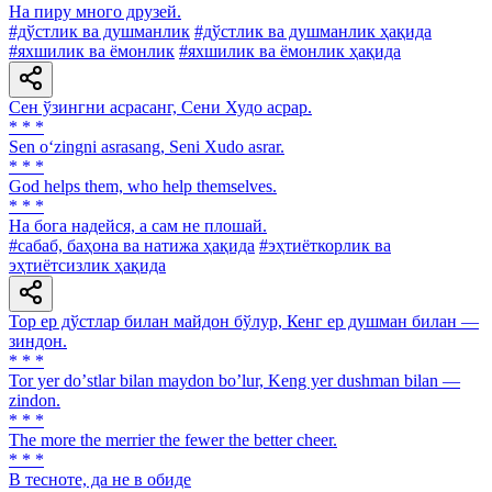
На пиру много друзей.
#дўстлик ва душманлик
#дўстлик ва душманлик ҳақида
#яхшилик ва ёмонлик
#яхшилик ва ёмонлик ҳақида
Сен ўзингни асрасанг, Сени Худо асрар.
* * *
Sen o‘zingni asrasang, Seni Xudo asrar.
* * *
God helps them, who help themselves.
* * *
На бога надейся, а сам не плошай.
#сабаб, баҳона ва натижа ҳақида
#эҳтиёткорлик ва
эҳтиётсизлик ҳақида
Тор ер дўстлар билан майдон бўлур, Кенг ер душман билан —
зиндон.
* * *
Tor yer doʼstlar bilan maydon boʼlur, Keng yer dushman bilan —
zindon.
* * *
The more the merrier the fewer the better cheer.
* * *
В тесноте, да не в обиде