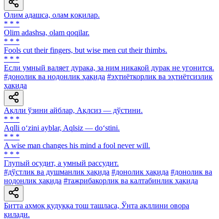
Олим адашса, олам қоқилар.
* * *
Olim adashsa, olam qoqilar.
* * *
Fools cut their fingers, but wise men cut their thimbs.
* * *
Если умный валяет дурака, за ним никакой дурак не угонится.
#донолик ва нодонлик ҳақида
#эҳтиёткорлик ва эҳтиётсизлик
ҳақида
Ақлли ўзини айблар, Ақлсиз — дўстини.
* * *
Aqlli o‘zini ayblar, Aqlsiz — do‘stini.
* * *
A wise man changes his mind a fool never will.
* * *
Глупый осудит, a умный рассудит.
#дўстлик ва душманлик ҳақида
#донолик ҳақида
#донолик ва
нодонлик ҳақида
#тажрибакорлик ва калтабинлик ҳақида
Битта аҳмоқ қудуққа тош ташласа, Ўнта ақллини овора
қилади.