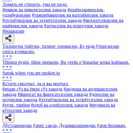
Ломать не строить, ума не надо.
#имкон ва имконсизлик ҳақида
#ишбилармонлик,
уддабуронлик
#тажрибакорлик ва калтабинлик ҳақида
#эҳтиёткорлик ва эҳтиётсизлик ҳақида
#меҳнатсеварлик ва
ишёқмаслик ҳақида
#эпчиллик ва ношудлик ҳақида
#бошқалар
Тилингни тийгин, тилинг синмасин, Бу ерда ўтирганлар
сенга кулмасин.
* * *
Tilingni tiygin, tiling sinmasin, Bu yerda oʼtirganlar senga kulmasin.
* * *
Speak when you are spoken to
* * *
Кстати смолчал, да и вы молчал.
#яхши сўз ва ёмон сўз ҳақида
#андиша ва андишасизлик
ҳақида
#фаросат ва фаросатсизлик ҳақида
#донолик ва
нодонлик ҳақида
#эҳтиёткорлик ва эҳтиётсизлик ҳақида
#хулқ, тарбия
#одоб ва одобсизлик ҳақида
#муомила ва
қўполлик ҳақида
Дўстларимдан ўзинг сақла, Душманларимдан ўзим биламан.
* * *