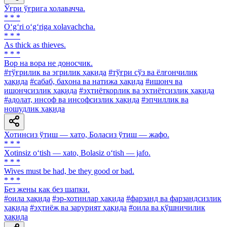
Ўғри ўғрига холавачча.
* * *
O‘g‘ri o‘g‘riga xolavachcha.
* * *
As thick as thieves.
* * *
Вор на вора не доносчик.
#тўғрилик ва эгрилик ҳақида
#тўғри сўз ва ёлғончилик
ҳақида
#сабаб, баҳона ва натижа ҳақида
#ишонч ва
ишончсизлик ҳақида
#эҳтиёткорлик ва эҳтиётсизлик ҳақида
#адолат, инсоф ва инсофсизлик ҳақида
#эпчиллик ва
ношудлик ҳақида
Хотинсиз ўтиш — хато, Боласиз ўтиш — жафо.
* * *
Xotinsiz o‘tish — xato, Bolasiz o‘tish — jafo.
* * *
Wives must be had, be they good or bad.
* * *
Без жены как без шапки.
#оила ҳақида
#эр-хотинлар ҳақида
#фарзанд ва фарзандсизлик
ҳақида
#эҳтиёж ва зарурият ҳақида
#оила ва қўшничилик
ҳақида