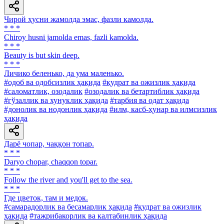
Чирой ҳусни жамолда эмас, фазли камолда.
* * *
Chiroy husni jamolda emas, fazli kamolda.
* * *
Beauty is but skin deep.
* * *
Личико беленько, да ума маленько.
#одоб ва одобсизлик ҳақида
#қудрат ва ожизлик ҳақида
#саломатлик, озодалик
#озодалик ва бетартиблик ҳақида
#гўзаллик ва хунуклик ҳақида
#тарбия ва одат ҳақида
#донолик ва нодонлик ҳақида
#илм, касб-ҳунар ва илмсизлик
ҳақида
Дарё чопар, чаққон топар.
* * *
Daryo chopar, chaqqon topar.
* * *
Follow the river and you'll get to the sea.
* * *
Где цветок, там и медок.
#самарадорлик ва бесамарлик ҳақида
#қудрат ва ожизлик
ҳақида
#тажрибакорлик ва калтабинлик ҳақида