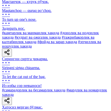
Мақтанчоқ — қуруқ пўчоқ.
* * *
Maqtanchoq — quruq po‘choq.
* * *
To turn up one's nose.
* * *
Задирать нос.
#камтарлик ва манманлик ҳақида
#донолик ва нодонлик
ҳақида
#қудрат ва ожизлик ҳақида
#тажрибакорлик ва
калтабинлик ҳақида
#фойда ва зарар ҳақида
#эпчиллик ва
ношудлик ҳақида
Сирингни сиртга чиқарма.
* * *
Siringni sirtga chiqarma.
* * *
To let the cat out of the bag.
* * *
Из избы cop невыноси!
#самарадорлик ва бесамарлик ҳақида
#мардлик ва номардлик
ҳақида
Хатосиз мерган бўлмас.