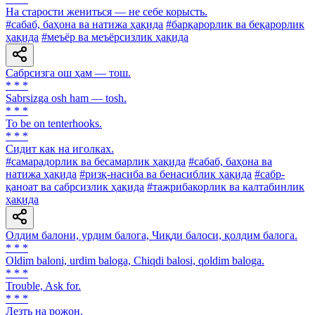
Ha старости жениться — не себе корысть.
#сабаб, баҳона ва натижа ҳақида
#барқарорлик ва беқарорлик
ҳақида
#меъёр ва меъёрсизлик ҳақида
Сабрсизга ош ҳам — тош.
* * *
Sabrsizga osh ham — tosh.
* * *
To be on tenterhooks.
* * *
Сидит как на иголках.
#самарадорлик ва бесамарлик ҳақида
#сабаб, баҳона ва
натижа ҳақида
#ризқ-насиба ва бенасиблик ҳақида
#сабр-
қаноат ва сабрсизлик ҳақида
#тажрибакорлик ва калтабинлик
ҳақида
Олдим балони, урдим балога, Чиқди балоси, қолдим балога.
* * *
Oldim baloni, urdim baloga, Chiqdi balosi, qoldim baloga.
* * *
Trouble, Ask for.
* * *
Лезть на рожон.