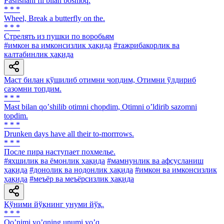
Pashshani fil bilan bosmoq.
* * *
Wheel, Break a butterfly on the.
* * *
Стрелять из пушки по воробьям
#имкон ва имконсизлик ҳақида
#тажрибакорлик ва
калтабинлик ҳақида
Маст билан қўшилиб отимни чопдим, Отимни ўлдириб
сазомни топдим.
* * *
Mast bilan qoʼshilib otimni chopdim, Otimni oʼldirib sazomni
topdim.
* * *
Drunken days have all their to-morrrows.
* * *
После пира наступает похмелье.
#яхшилик ва ёмонлик ҳақида
#мамнунлик ва афсусланиш
ҳақида
#донолик ва нодонлик ҳақида
#имкон ва имконсизлик
ҳақида
#меъёр ва меъёрсизлик ҳақида
Қўними йўқнинг унуми йўқ.
* * *
Qoʼnimi yoʼqning unumi yoʼq.