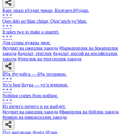
Қарс икки қўлдан чиқар, Қизғанч-йўлдан.
* * *
Qars ikki qo‘ldan chiqar, Qizg‘anch-yo‘ldan.
* * *
It takes two to make a quarrel.
* * *
Для ссоры нужны двое.
#қудрат ва ожизлик ҳақида
#барқарорлик ва беқарорлик
ҳақида
#адолат, тенглик
#адолат, инсоф ва инсофсизлик
ҳақида
#тенглик ва тенгсизлик ҳақида
Йўқ буғдойга — йўқ тегирмон.
* * *
Yoʼq bugʼdoyga — yoʼq tegirmon.
* * *
Nothing comes from nothing.
* * *
Из ничего ничего и не выйдет.
#қудрат ва ожизлик ҳақида
#фақирлик ва бойлик ҳақида
#имкон ва имконсизлик ҳақида
Пул жигардан бунёд бўлар.