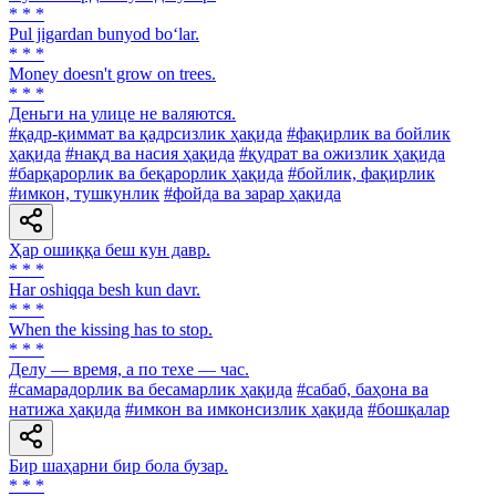
* * *
Pul jigardan bunyod bo‘lar.
* * *
Money doesn't grow on trees.
* * *
Деньги на улице не валяются.
#қадр-қиммат ва қадрсизлик ҳақида
#фақирлик ва бойлик
ҳақида
#нақд ва насия ҳақида
#қудрат ва ожизлик ҳақида
#барқарорлик ва беқарорлик ҳақида
#бойлик, фақирлик
#имкон, тушкунлик
#фойда ва зарар ҳақида
Ҳар ошиққа беш кун давр.
* * *
Har oshiqqa besh kun davr.
* * *
When the kissing has to stop.
* * *
Делу — время, а по техе — час.
#самарадорлик ва бесамарлик ҳақида
#сабаб, баҳона ва
натижа ҳақида
#имкон ва имконсизлик ҳақида
#бошқалар
Бир шаҳарни бир бола бузар.
* * *