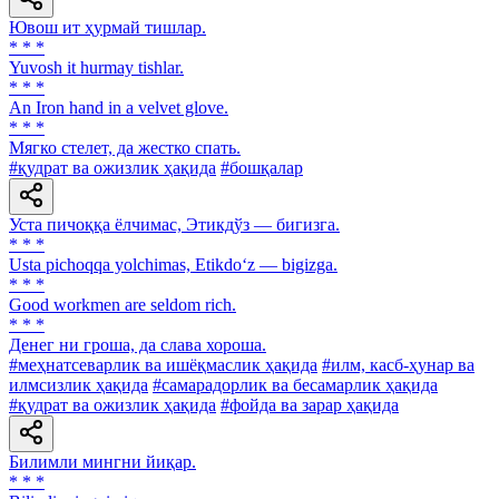
Ювош ит ҳурмай тишлар.
* * *
Yuvosh it hurmay tishlar.
* * *
An Iron hand in a velvet glove.
* * *
Мягко стелет, да жестко спать.
#қудрат ва ожизлик ҳақида
#бошқалар
Уста пичоққа ёлчимас, Этикдўз — бигизга.
* * *
Usta pichoqqa yolchimas, Etikdo‘z — bigizga.
* * *
Good workmen are seldom rich.
* * *
Денег ни гроша, да слава хороша.
#меҳнатсеварлик ва ишёқмаслик ҳақида
#илм, касб-ҳунар ва
илмсизлик ҳақида
#самарадорлик ва бесамарлик ҳақида
#қудрат ва ожизлик ҳақида
#фойда ва зарар ҳақида
Билимли мингни йиқар.
* * *