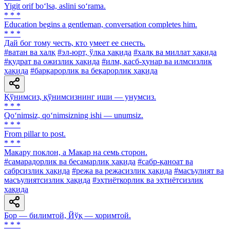
Yigit orif bo‘lsa, aslini so‘rama.
* * *
Education begins a gentleman, conversation completes him.
* * *
Дай бог тому честь, кто умеет ее снесть.
#ватан ва халқ
#эл-юрт, ўлка ҳақида
#халқ ва миллат ҳақида
#қудрат ва ожизлик ҳақида
#илм, касб-ҳунар ва илмсизлик
ҳақида
#барқарорлик ва беқарорлик ҳақида
Қўнимсиз, қўнимсизнинг иши — унумсиз.
* * *
Qo‘nimsiz, qo‘nimsizning ishi — unumsiz.
* * *
From pillar to post.
* * *
Макару поклон, а Макар на семь сторон.
#самарадорлик ва бесамарлик ҳақида
#сабр-қаноат ва
сабрсизлик ҳақида
#режа ва режасизлик ҳақида
#масъулият ва
масъулиятсизлик ҳақида
#эҳтиёткорлик ва эҳтиётсизлик
ҳақида
Бор — билимтой, Йўқ — хоримтой.
* * *