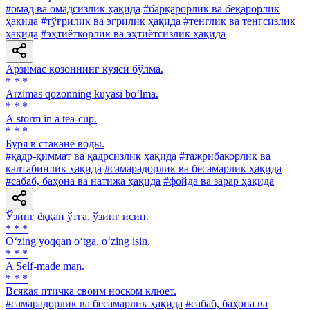
#омад ва омадсизлик ҳақида
#барқарорлик ва беқарорлик
ҳақида
#тўғрилик ва эгрилик ҳақида
#тенглик ва тенгсизлик
ҳақида
#эҳтиёткорлик ва эҳтиётсизлик ҳақида
Арзимас қозоннинг куяси бўлма.
* * *
Arzimas qozonning kuyasi bo‘lma.
* * *
А storm in a tea-cup.
* * *
Буря в стакане воды.
#қадр-қиммат ва қадрсизлик ҳақида
#тажрибакорлик ва
калтабинлик ҳақида
#самарадорлик ва бесамарлик ҳақида
#сабаб, баҳона ва натижа ҳақида
#фойда ва зарар ҳақида
Ўзинг ёққан ўтга, ўзинг исин.
* * *
O‘zing yoqqan o‘tga, o‘zing isin.
* * *
A Self-made man.
* * *
Всякая птичка своим носком клюет.
#самарадорлик ва бесамарлик ҳақида
#сабаб, баҳона ва