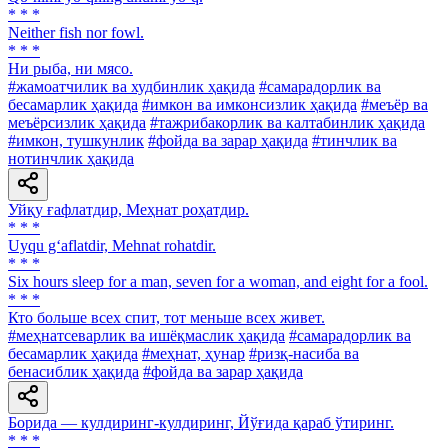
* * *
Neither fish nor fowl.
* * *
Ни рыба, ни мясо.
#жамоатчилик ва худбинлик ҳақида
#самарадорлик ва
бесамарлик ҳақида
#имкон ва имконсизлик ҳақида
#меъёр ва
меъёрсизлик ҳақида
#тажрибакорлик ва калтабинлик ҳақида
#имкон, тушкунлик
#фойда ва зарар ҳақида
#тинчлик ва
нотинчлик ҳақида
Уйқу ғафлатдир, Меҳнат роҳатдир.
* * *
Uyqu g‘aflatdir, Mehnat rohatdir.
* * *
Six hours sleep for a man, seven for a woman, and eight for a fool.
* * *
Кто больше всех спит, тот меньше всех живет.
#меҳнатсеварлик ва ишёқмаслик ҳақида
#самарадорлик ва
бесамарлик ҳақида
#меҳнат, ҳунар
#ризқ-насиба ва
бенасиблик ҳақида
#фойда ва зарар ҳақида
Борида — кулдиринг-кулдиринг, Йўғида қараб ўтиринг.
* * *