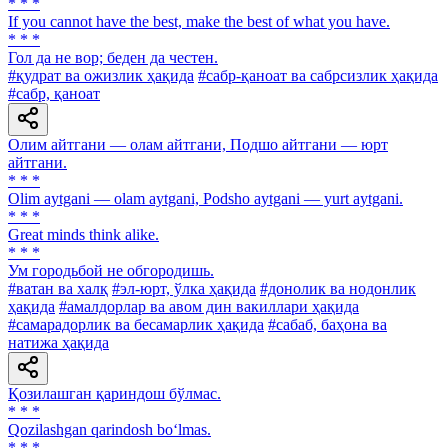
* * *
If you cannot have the best, make the best of what you have.
* * *
Гол да не вор; беден да честен.
#қудрат ва ожизлик ҳақида
#сабр-қаноат ва сабрсизлик ҳақида
#сабр, қаноат
Олим айтгани — олам айтгани, Подшо айтгани — юрт
айтгани.
* * *
Olim aytgani — olam aytgani, Podsho aytgani — yurt aytgani.
* * *
Great minds think alike.
* * *
Ум городьбой не обгородишь.
#ватан ва халқ
#эл-юрт, ўлка ҳақида
#донолик ва нодонлик
ҳақида
#амалдорлар ва авом дин вакиллари ҳақида
#самарадорлик ва бесамарлик ҳақида
#сабаб, баҳона ва
натижа ҳақида
Қозилашган қариндош бўлмас.
* * *
Qozilashgan qarindosh bo‘lmas.
* * *