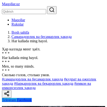
Maqollar.uz
Maqollar
Ruknlar
Bosh sahifa
Самарадорлик ва бесамарлик ҳақида
Har kallada ming hayol.
Ҳар каллада минг ҳаёл.
* * *
Har kallada ming hayol.
* * *
Men, so many minds.
* * *
Сколько голов, столько умов.
#самарадорлик ва бесамарлик ҳақида
#қудрат ва ожизлик
ҳақида
#барқарорлик ва беқарорлик ҳақида
#имкон ва
имконсизлик ҳақида
Telegram
Facebook