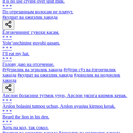
It is no use crying over spilt milk.
* * *
По отрезанным волосам не плачут.
#қудрат ва ожизлик ҳақида
Ёлғончининг гувоҳи қасам.
* * *
Yolgʼonchining guvohi qasam.
* * *
I’ll eat my hat.
* * *
Голову даю на отсечение.
#тўғрилик ва эгрилик ҳақида
#тўғри сўз ва ёлғончилик
ҳақида
#қудрат ва ожизлик ҳақида
#донолик ва нодонлик
ҳақида
Арслон боласини тутмоқ учун, Арслон уясига кирмоқ керак.
* * *
Arslon bolasini tutmoq uchun, Arslon uyasiga kirmoq kerak.
* * *
Beard the lion in his den.
* * *
Хоть на кол, так сокол.
#қудрат ва ожизлик ҳақида
#донолик ва нодонлик ҳақида