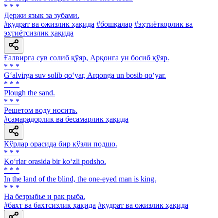
* * *
Держи язык за зубами.
#қудрат ва ожизлик ҳақида
#бошқалар
#эҳтиёткорлик ва
эҳтиётсизлик ҳақида
Ғалвирга сув солиб қўяр, Арқонга ун босиб қўяр.
* * *
G‘alvirga suv solib qo‘yar, Arqonga un bosib qo‘yar.
* * *
Plough the sand.
* * *
Решетом воду носить.
#самарадорлик ва бесамарлик ҳақида
Кўрлар орасида бир кўзли подшо.
* * *
Ko‘rlar orasida bir ko‘zli podsho.
* * *
In the land of the blind, the one-eyed man is king.
* * *
Ha безрыбье и рак рыба.
#бахт ва бахтсизлик ҳақида
#қудрат ва ожизлик ҳақида