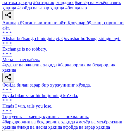
натижа ҳақида
#ботирлик, мардлик
#меъёр ва меъёрсизлик
ҳақида
#фойда ва зарар ҳақида
#бошқалар
Алишар бўлсанг, чинингни айт, Қовушар бўлсанг, сирингни
айт.
* * *
Alishar bo’lsang, chiningni ayt, Qovushar bo’lsang, siringni ayt.
* * *
Exchange is no robbery.
* * *
Мена — неграбеж.
#қудрат ва ожизлик ҳақида
#барқарорлик ва беқарорлик
ҳақида
Фойда билан зарар бир ҳуржуннинг кўзида.
* * *
Foyda bilan zarar bir hurjunning ko‘zida.
* * *
Heads I win, tails you lose.
* * *
Торгуешь — хаешь; купишь — похвалишь.
#барқарорлик ва беқарорлик ҳақида
#меъёр ва меъёрсизлик
ҳақида
#нақд ва насия ҳақида
#фойда ва зарар ҳақида