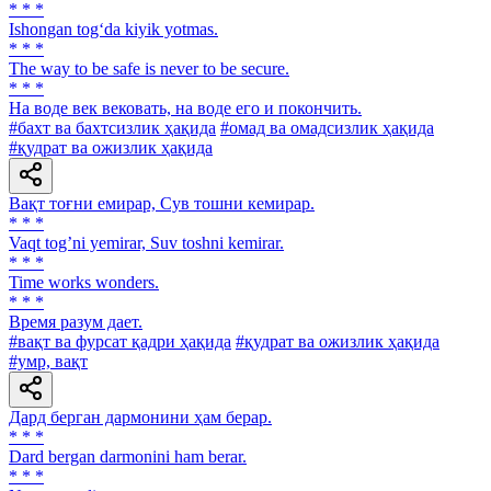
* * *
Ishongan tog‘da kiyik yotmas.
* * *
The way to be safe is never to be secure.
* * *
Ha воде век вековать, на воде его и покончить.
#бахт ва бахтсизлик ҳақида
#омад ва омадсизлик ҳақида
#қудрат ва ожизлик ҳақида
Вақт тоғни емирар, Сув тошни кемирар.
* * *
Vaqt togʼni yemirar, Suv toshni kemirar.
* * *
Time works wonders.
* * *
Время разум дает.
#вақт ва фурсат қадри ҳақида
#қудрат ва ожизлик ҳақида
#умр, вақт
Дард берган дармонини ҳам берар.
* * *
Dard bergan darmonini ham berar.
* * *