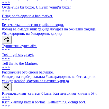
* * *
Oyda-yilda bir bozor, Uniyam yomg‘ir buzar.
* * *
Bring one's eggs to a bad market.
* * *
Без счастья и в лес по грибы не ходи.
#омад ва омадсизлик ҳақида
#қудрат ва ожизлик ҳақида
#барқарорлик ва беқарорлик ҳақида
Тушингни сувга айт.
* * *
Tushingni suvga ayt.
* * *
Tell that to the Marines.
* * *
Расскажите это своей бабушке.
#тақдир ва тадбир ҳақида
#самарадорлик ва бесамарлик
ҳақида
#сабаб, баҳона ва натижа ҳақида
Кичикларнинг каттаси бўлма, Катталарнинг кичиги бўл.
* * *
Kichiklarning kattasi bo‘lma, Kattalarning kichigi bo‘l.
* * *