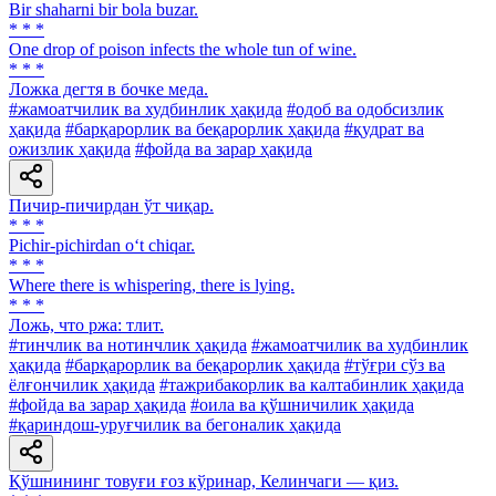
Bir shaharni bir bola buzar.
* * *
One drop of poison infects the whole tun of wine.
* * *
Ложка дегтя в бочке меда.
#жамоатчилик ва худбинлик ҳақида
#одоб ва одобсизлик
ҳақида
#барқарорлик ва беқарорлик ҳақида
#қудрат ва
ожизлик ҳақида
#фойда ва зарар ҳақида
Пичир-пичирдан ўт чиқар.
* * *
Pichir-pichirdan o‘t chiqar.
* * *
Where there is whispering, there is lying.
* * *
Ложь, что ржа: тлит.
#тинчлик ва нотинчлик ҳақида
#жамоатчилик ва худбинлик
ҳақида
#барқарорлик ва беқарорлик ҳақида
#тўғри сўз ва
ёлғончилик ҳақида
#тажрибакорлик ва калтабинлик ҳақида
#фойда ва зарар ҳақида
#оила ва қўшничилик ҳақида
#қариндош-уруғчилик ва бегоналик ҳақида
Қўшнининг товуғи ғоз кўринар, Келинчаги — қиз.