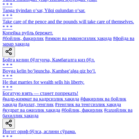
* * *
Tanga tiyindan o‘sar, Yilqi qulundan o‘sar.
* * *
Take care of the pence and the pounds will take care of themselves.
* * *
Копейка рубль бережет.
#бойлик, фақирлик
#имкон ва имконсизлик ҳақида
#фойда ва
зарар ҳақида
Бойга келин бўлгунча, Камбағалга қиз бўл.
* * *
Boyga kelin bo‘lguncha, Kambag‘alga qiz bo‘l.
* * *
Не that marries for wealth sells his liberty.
* * *
Богатую взять — станет попрекать!
#қадр-қиммат ва қадрсизлик ҳақида
#фақирлик ва бойлик
ҳақида
#адолат, тенглик
#тенглик ва тенгсизлик ҳақида
#қудрат ва ожизлик ҳақида
#бойлик, фақирлик
#сахийлик ва
бахиллик ҳақида
Йигит ориф бўлса, аслини сўрама.
* * *