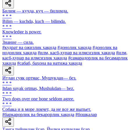
Билим — кучда, куч — билимда.
* * *
Bilim — kuchda, kuch — bilimda.
* * *
Knowledge is power.
* * *
Знание — сила.
#қудрат ва ожизлик ҳақида
#донолик ҳақида
#донолик ва
нодонлик ҳақида
#илм, касб-ҳунар ва илмсизлик ҳақида
#илм,
касб-ҳунар ва илмсизлик ҳақида
#самарадорлик ва бесамарлик
ҳақида
#сабаб, баҳона ва натижа ҳақида
Итдан суяк ортмас, Мушукдан— без.
* * *
Itdan suyak ortmas, Mushukdan— bez.
* * *
Two dogs over one bone seldom agree.
* * *
Собака и в море локчет, да не все же выпьет.
#барқарорлик ва беқарорлик ҳақида
#бошқалар
Танга тийиндан ўсар, Йилқи қулундан ўсар.