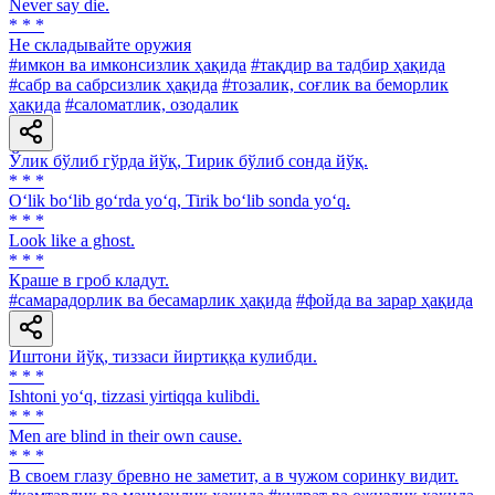
Never say die.
* * *
He складывайте оружия
#имкон ва имконсизлик ҳақида
#тақдир ва тадбир ҳақида
#сабр ва сабрсизлик ҳақида
#тозалик, соғлик ва беморлик
ҳақида
#саломатлик, озодалик
Ўлик бўлиб гўрда йўқ, Тирик бўлиб сонда йўқ.
* * *
O‘lik bo‘lib go‘rda yo‘q, Tirik bo‘lib sonda yo‘q.
* * *
Look like a ghost.
* * *
Краше в гроб кладут.
#самарадорлик ва бесамарлик ҳақида
#фойда ва зарар ҳақида
Иштони йўқ, тиззаси йиртиққа кулибди.
* * *
Ishtoni yo‘q, tizzasi yirtiqqa kulibdi.
* * *
Men are blind in their own cause.
* * *
В своем глазу бревно не заметит, а в чужом соринку видит.