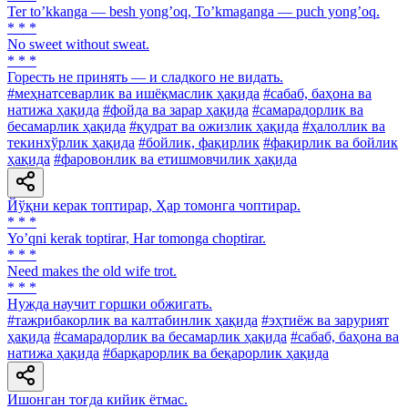
Ter toʼkkanga — besh yongʼoq, Toʼkmaganga — puch yongʼoq.
* * *
No sweet without sweat.
* * *
Горесть не принять — и сладкого не видать.
#меҳнатсеварлик ва ишёқмаслик ҳақида
#сабаб, баҳона ва
натижа ҳақида
#фойда ва зарар ҳақида
#самарадорлик ва
бесамарлик ҳақида
#қудрат ва ожизлик ҳақида
#ҳалоллик ва
текинхўрлик ҳақида
#бойлик, фақирлик
#фақирлик ва бойлик
ҳақида
#фаровонлик ва етишмовчилик ҳақида
Йўқни керак топтирар, Ҳар томонга чоптирар.
* * *
Yoʼqni kerak toptirar, Har tomonga choptirar.
* * *
Need makes the old wife trot.
* * *
Нужда научит горшки обжигать.
#тажрибакорлик ва калтабинлик ҳақида
#эҳтиёж ва зарурият
ҳақида
#самарадорлик ва бесамарлик ҳақида
#сабаб, баҳона ва
натижа ҳақида
#барқарорлик ва беқарорлик ҳақида
Ишонган тоғда кийик ётмас.