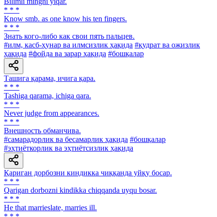
Bilimli mingni yiqar.
* * *
Know smb. as one know his ten fingers.
* * *
Знать кого-либо как свои пять пальцев.
#илм, касб-ҳунар ва илмсизлик ҳақида
#қудрат ва ожизлик
ҳақида
#фойда ва зарар ҳақида
#бошқалар
Ташига қарама, ичига қара.
* * *
Tashiga qarama, ichiga qara.
* * *
Never judge from appearances.
* * *
Внешность обманчива.
#самарадорлик ва бесамарлик ҳақида
#бошқалар
#эҳтиёткорлик ва эҳтиётсизлик ҳақида
Қариган дорбозни киндикка чиққанда уйқу босар.
* * *
Qarigan dorbozni kindikka chiqqanda uyqu bosar.
* * *
He that marrieslate, marries ill.
* * *