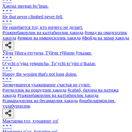
* * *
Xatosiz mergan boʼlmas.
* * *
He that never climbed never fell.
* * *
He ошибается тот, кто ничего не делает.
#тажрибакорлик ва калтабинлик ҳақида
#омад ва омадсизлик
ҳақида
#имкон ва имконсизлик ҳақида
#фойда ва зарар ҳақида
Ўйчи ўйига етгунча, Тўйчи тўйини ўтказар.
* * *
O‘ychi o‘yiga yetguncha, To‘ychi to‘yini o‘tkazar.
* * *
Happy the wooing that's not long doing.
* * *
Затянувшееся ухаживание счастья не сулит.
#эпчиллик ва ношудлик ҳақида
#сабаб, баҳона ва натижа
ҳақида
#тажрибакорлик ва калтабинлик ҳақида
#самарадорлик ва бесамарлик ҳақида
#ишбилармонлик,
уддабуронлик
Мақтанма ғоз, ҳунаринг оз!
* * *
Maqtanma gʼoz, hunaring oz!