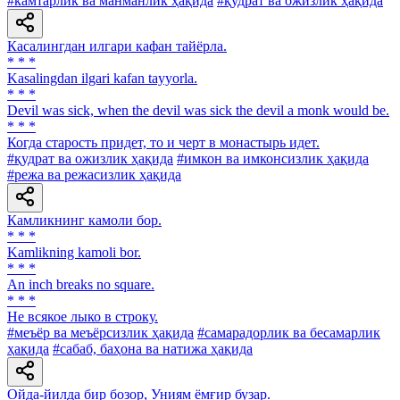
#камтарлик ва манманлик ҳақида
#қудрат ва ожизлик ҳақида
Касалингдан илгари кафан тайёрла.
* * *
Kasalingdan ilgari kafan tayyorla.
* * *
Devil was sick, when the devil was sick the devil a monk would be.
* * *
Когда старость придет, то и черт в монастырь идет.
#қудрат ва ожизлик ҳақида
#имкон ва имконсизлик ҳақида
#режа ва режасизлик ҳақида
Камликнинг камоли бор.
* * *
Kamlikning kamoli bor.
* * *
An inch breaks no square.
* * *
He всякое лыко в строку.
#меъёр ва меъёрсизлик ҳақида
#самарадорлик ва бесамарлик
ҳақида
#сабаб, баҳона ва натижа ҳақида
Ойда-йилда бир бозор, Униям ёмғир бузар.