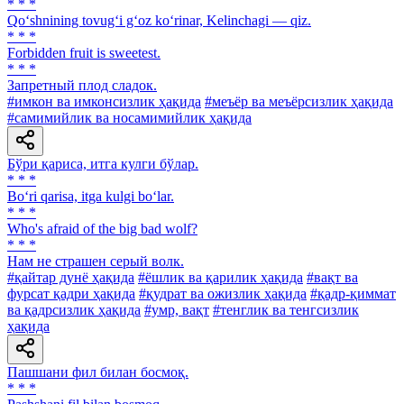
* * *
Qo‘shnining tovug‘i g‘oz ko‘rinar, Kelinchagi — qiz.
* * *
Forbidden fruit is sweetest.
* * *
Запретный плод сладок.
#имкон ва имконсизлик ҳақида
#меъёр ва меъёрсизлик ҳақида
#самимийлик ва носамимийлик ҳақида
Бўри қариса, итга кулги бўлар.
* * *
Bo‘ri qarisa, itga kulgi bo‘lar.
* * *
Who's afraid of the big bad wolf?
* * *
Нам не страшен серый волк.
#қайтар дунё ҳақида
#ёшлик ва қарилик ҳақида
#вақт ва
фурсат қадри ҳақида
#қудрат ва ожизлик ҳақида
#қадр-қиммат
ва қадрсизлик ҳақида
#умр, вақт
#тенглик ва тенгсизлик
ҳақида
Пашшани фил билан босмоқ.
* * *