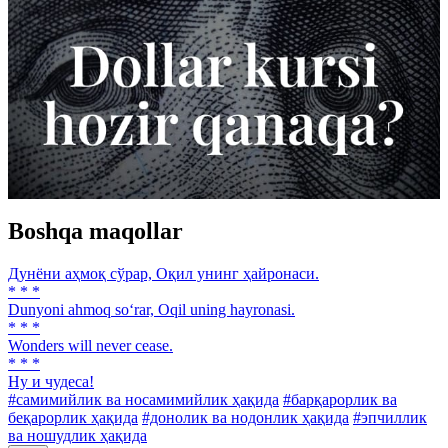
Boshqa maqollar
Дунёни аҳмоқ сўрар, Оқил унинг ҳайронаси.
* * *
Dunyoni ahmoq so‘rar, Oqil uning hayronasi.
* * *
Wonders will never cease.
* * *
Ну и чудеса!
#самимийлик ва носамимийлик ҳақида
#барқарорлик ва
беқарорлик ҳақида
#донолик ва нодонлик ҳақида
#эпчиллик
ва ношудлик ҳақида