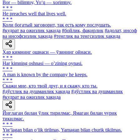
Bor — bilimtoy, Yo‘q — xorimtoy.
* * *
He preaches well that lives well.
* * *
Коли богатый заговорит, так есть кому послушать.
#қудрат ва ожизлик ҳақида
#бойлик, фақирлик
#адолат, инсоф
ва инсофсизлик ҳақида
#тенглик ва тенгсизлик ҳақида
Ҳар кимнинг ошнаси — ўзининг ойнаси.
* * *
Har kimning oshnasi — oʼzining oynasi.
* * *
A man is known by the company he keeps.
* * *
Скажи мне, кто твой друг, и я скажу, кто ты.
#дўстлик ва душманлик ҳақида
#дўстлик ва душманлик
#қудрат ва ожизлик ҳақида
Йиғлаган билан ўлик тирилмас, Ямаган билан чурик
тикилмас.
* * *
Yig‘lagan bilan o‘lik tirilmas, Yamagan bilan churik tikilmas.
* * *