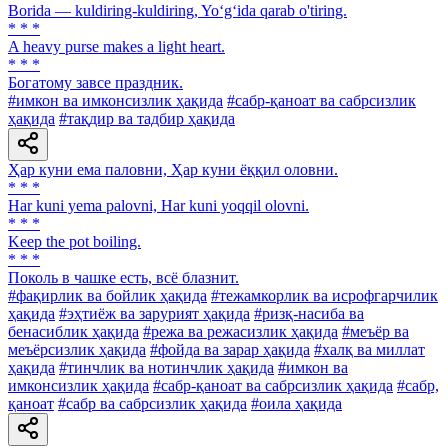
Borida — kuldiring-kuldiring, Yo‘g‘ida qarab о'tiring.
* * *
A heavy purse makes a light heart.
* * *
Богатому завсе праздник.
#имкон ва имконсизлик ҳақида
#сабр-қаноат ва сабрсизлик
ҳақида
#тақдир ва тадбир ҳақида
Ҳар куни ема паловни, Ҳар куни ёққил оловни.
* * *
Har kuni yema palovni, Har kuni yoqqil olovni.
* * *
Keep the pot boiling.
* * *
Поколь в чашке есть, всё блазнит.
#фақирлик ва бойлик ҳақида
#тежамкорлик ва исрофгарчилик
ҳақида
#эҳтиёж ва зарурият ҳақида
#ризқ-насиба ва
бенасиблик ҳақида
#режа ва режасизлик ҳақида
#меъёр ва
меъёрсизлик ҳақида
#фойда ва зарар ҳақида
#халқ ва миллат
ҳақида
#тинчлик ва нотинчлик ҳақида
#имкон ва
имконсизлик ҳақида
#сабр-қаноат ва сабрсизлик ҳақида
#сабр,
қаноат
#сабр ва сабрсизлик ҳақида
#оила ҳақида