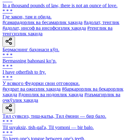
In a thousand pounds of law, there is not an ounce of love.
* * *
Где закон, там и обида.
#самарадорлик ва бесамарлик ҳақида
#адолат, тенглик
#адолат, инсоф ва инсофсизлик ҳақида
#тенглик ва
тенгсизлик ҳақида
Бермаснинг баҳонаси кўп.
* * *
Bermasning bahonasi ko‘p.
* * *
I have otherfish to fry.
* * *
У всякого Федорки свои отговорки.
#қудрат ва ожизлик ҳақида
#барқарорлик ва беқарорлик
ҳақида
#донолик ва нодонлик ҳақида
#таъмагирлик ва
очкўзлик ҳақида
Тил суяксиз, тиш-қалъа, Тил ёмони — бир бало.
* * *
Til suyaksiz, tish-qal'a, Til yomoni — bir balo.
* * *
To keep one's tongue between one's teeth.