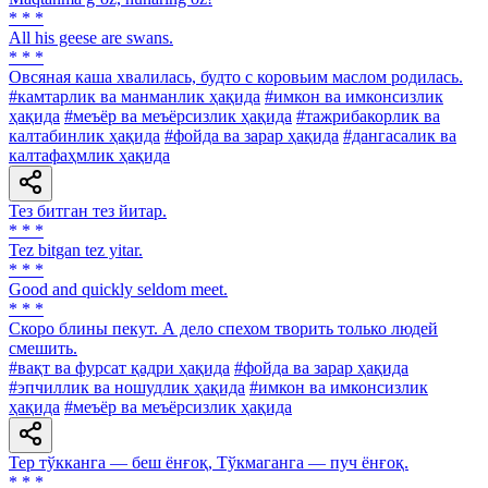
* * *
All his geese are swans.
* * *
Овсяная каша хвалилась, будто с коровьим маслом родилась.
#камтарлик ва манманлик ҳақида
#имкон ва имконсизлик
ҳақида
#меъёр ва меъёрсизлик ҳақида
#тажрибакорлик ва
калтабинлик ҳақида
#фойда ва зарар ҳақида
#дангасалик ва
калтафаҳмлик ҳақида
Тез битган тез йитар.
* * *
Tez bitgan tez yitar.
* * *
Good and quickly seldom meet.
* * *
Скоро блины пекут. А дело спехом творить только людей
смешить.
#вақт ва фурсат қадри ҳақида
#фойда ва зарар ҳақида
#эпчиллик ва ношудлик ҳақида
#имкон ва имконсизлик
ҳақида
#меъёр ва меъёрсизлик ҳақида
Тер тўкканга — беш ёнғоқ, Тўкмаганга — пуч ёнғоқ.
* * *