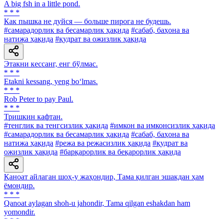
A big fsh in a little pond.
* * *
Как пышка не дуйся — больше пирога не будешь.
#самарадорлик ва бесамарлик ҳақида
#сабаб, баҳона ва
натижа ҳақида
#қудрат ва ожизлик ҳақида
Этакни кессанг, енг бўлмас.
* * *
Etakni kessang, yeng bo‘lmas.
* * *
Rob Peter to pay Paul.
* * *
Тришкин кафтан.
#тенглик ва тенгсизлик ҳақида
#имкон ва имконсизлик ҳақида
#самарадорлик ва бесамарлик ҳақида
#сабаб, баҳона ва
натижа ҳақида
#режа ва режасизлик ҳақида
#қудрат ва
ожизлик ҳақида
#барқарорлик ва беқарорлик ҳақида
Қаноат айлаган шоҳ-у жаҳондир, Тама қилган эшакдан ҳам
ёмондир.
* * *
Qanoat aylagan shoh-u jahondir, Tama qilgan eshakdan ham
yomondir.