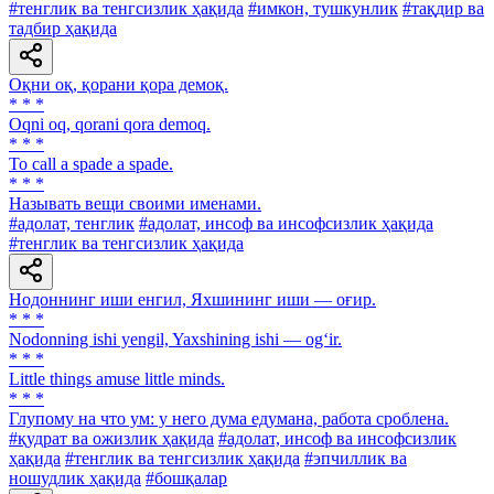
#тенглик ва тенгсизлик ҳақида
#имкон, тушкунлик
#тақдир ва
тадбир ҳақида
Оқни оқ, қорани қора демоқ.
* * *
Oqni oq, qorani qora demoq.
* * *
To call a spade a spade.
* * *
Называть вещи своими именами.
#адолат, тенглик
#адолат, инсоф ва инсофсизлик ҳақида
#тенглик ва тенгсизлик ҳақида
Нодоннинг иши енгил, Яхшининг иши — оғир.
* * *
Nodonning ishi yengil, Yaxshining ishi — og‘ir.
* * *
Little things amuse little minds.
* * *
Глупому на что ум: у него дума eдумана, работа сроблена.
#қудрат ва ожизлик ҳақида
#адолат, инсоф ва инсофсизлик
ҳақида
#тенглик ва тенгсизлик ҳақида
#эпчиллик ва
ношудлик ҳақида
#бошқалар