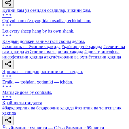
Қўйни ҳам ўз оёғидан осадилар, эчкини ҳам.
* * *
Qo‘yni ham o‘z oyog‘idan osadilar, echkini ham.
* * *
Let every sheep hang by its own shank.
* * *
Каждый должен заниматься своим делом.
#яхшилик ва ёмонлик ҳақида
#қайтар дунё ҳақида
#севинч ва
ғам ҳақида
#тўғрилик ва эгрилик ҳақида
#адолат, инсоф ва
инсофсизлик ҳақида
#эҳтиёткорлик ва эҳтиётсизлик ҳақида
Эрники — тошдан, хотинники — ичдан.
* * *
Erniki — tоshdan, xotinniki — ichdan.
* * *
Marriage goes by contrasts.
* * *
Крайности сходятся
#барқарорлик ва беқарорлик ҳақида
#тенглик ва тенгсизлик
ҳақида
Ўз уйимнинг ҳушлиги — Оёқ-қўлимнинг бўшлиги.