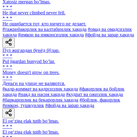
Xatosiz mergan boʼlmas.
* * *
He that never climbed never fell.
* * *
He ошибается тот, кто ничего не делает.
#тажрибакорлик ва калтабинлик ҳақида
#омад ва омадсизлик
ҳақида
#имкон ва имконсизлик ҳақида
#фойда ва зарар ҳақида
Пул жигардан бунёд бўлар.
* * *
Pul jigardan bunyod bo‘lar.
* * *
Money doesn't grow on trees.
* * *
Деньги на улице не валяются.
#қадр-қиммат ва қадрсизлик ҳақида
#фақирлик ва бойлик
ҳақида
#нақд ва насия ҳақида
#қудрат ва ожизлик ҳақида
#барқарорлик ва беқарорлик ҳақида
#бойлик, фақирлик
#имкон, тушкунлик
#фойда ва зарар ҳақида
El og‘ziga elak tutib bo‘lmas.
* * *
El og‘ziga elak tutib bo‘lmas.