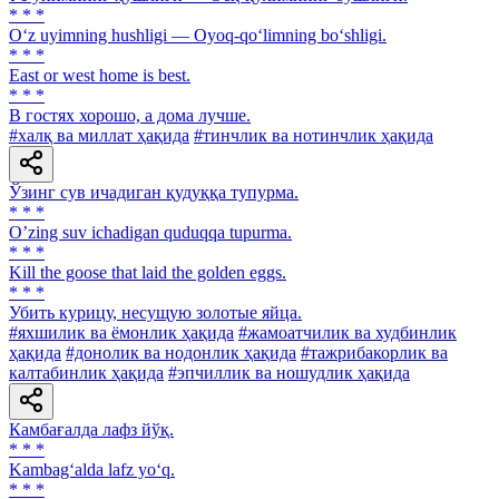
* * *
O‘z uyimning hushligi — Oyoq-qo‘limning bo‘shligi.
* * *
East or west home is best.
* * *
В гостях хорошо, а дома лучше.
#халқ ва миллат ҳақида
#тинчлик ва нотинчлик ҳақида
Ўзинг сув ичадиган қудуққа тупурма.
* * *
Oʼzing suv ichadigan quduqqa tupurma.
* * *
Kill the goose that laid the golden eggs.
* * *
Убить курицу, несущую золотые яйца.
#яхшилик ва ёмонлик ҳақида
#жамоатчилик ва худбинлик
ҳақида
#донолик ва нодонлик ҳақида
#тажрибакорлик ва
калтабинлик ҳақида
#эпчиллик ва ношудлик ҳақида
Камбағалда лафз йўқ.
* * *
Kambag‘alda lafz yo‘q.
* * *