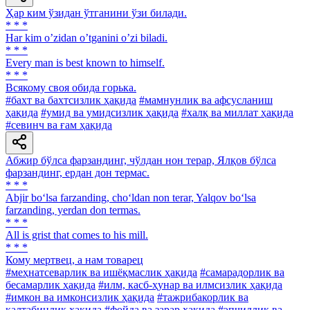
Ҳар ким ўзидан ўтганини ўзи билади.
* * *
Har kim oʼzidan oʼtganini oʼzi biladi.
* * *
Every man is best known to himself.
* * *
Всякому своя обида горька.
#бахт ва бахтсизлик ҳақида
#мамнунлик ва афсусланиш
ҳақида
#умид ва умидсизлик ҳақида
#халқ ва миллат ҳақида
#севинч ва ғам ҳақида
Абжир бўлса фарзандинг, чўлдан нон терар, Ялқов бўлса
фарзандинг, ердан дон термас.
* * *
Abjir bo‘lsa farzanding, cho‘ldan non terar, Yalqov bo‘lsa
farzanding, yerdan don termas.
* * *
All is grist that comes to his mill.
* * *
Кому мертвец, а нам товарец
#меҳнатсеварлик ва ишёқмаслик ҳақида
#самарадорлик ва
бесамарлик ҳақида
#илм, касб-ҳунар ва илмсизлик ҳақида
#имкон ва имконсизлик ҳақида
#тажрибакорлик ва
калтабинлик ҳақида
#фойда ва зарар ҳақида
#эпчиллик ва