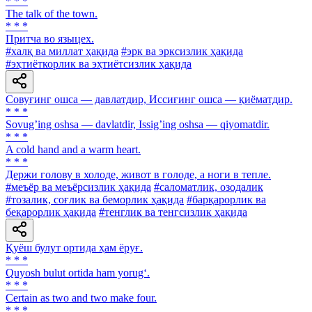
* * *
The talk of the town.
* * *
Притча во языцех.
#халқ ва миллат ҳақида
#эрк ва эрксизлик ҳақида
#эҳтиёткорлик ва эҳтиётсизлик ҳақида
Совуғинг ошса — давлатдир, Иссиғинг ошса — қиёматдир.
* * *
Sovugʼing oshsa — davlatdir, Issigʼing oshsa — qiyomatdir.
* * *
A cold hand and a warm heart.
* * *
Держи голову в холоде, живот в голоде, а ноги в тепле.
#меъёр ва меъёрсизлик ҳақида
#саломатлик, озодалик
#тозалик, соғлик ва беморлик ҳақида
#барқарорлик ва
беқарорлик ҳақида
#тенглик ва тенгсизлик ҳақида
Қуёш булут ортида ҳам ёруғ.
* * *
Quyosh bulut ortida ham yorug‘.
* * *
Certain as two and two make four.
* * *