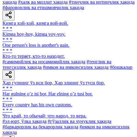
ҳақида
#халқ ва миллат ҳақида
#тинчлик ва нотинчлик ҳақида
#фаровонлик ва етишмовчилик ҳақида
Кимга ҳой-ҳой, кимга вой-вой.
* * *
Kimga hoy-hoy, kimga voy-voy.
* * *
One person's loss is another's gain.
* * *
Кто-то теряет, кто-то находит.
#самимийлик ва носамимийлик ҳақида
#тенглик ва
тенгсизлик ҳақида
#имкон ва имконсизлик ҳақида
#бошқалар
Ҳар гулнинг ўз иси бор, Ҳар элнинг ўз туси бор.
* * *
Har gulning oʼz isi bor, Har elning oʼz tusi bor.
* * *
Every country has his own customs.
* * *
Что край, то обычай; что народ, то вера.
#эл-юрт, ўлка ҳақида
#гўзаллик ва хунуклик ҳақида
#барқарорлик ва беқарорлик ҳақида
#имкон ва имконсизлик
ҳақида