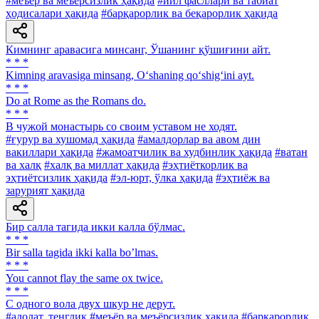
#меъёр ва меъёрсизлик ҳақида
#йил фасллари ва табиат
ҳодисалари ҳақида
#барқарорлик ва беқарорлик ҳақида
Кимнинг аравасига минсанг, Ўшанинг қўшиғини айт.
* * *
Kimning aravasiga minsang, O‘shaning qo‘shig‘ini ayt.
* * *
Do at Rome as the Romans do.
* * *
В чужой монастырь со своим уставом не ходят.
#ғурур ва хушомад ҳақида
#амалдорлар ва авом дин
вакиллари ҳақида
#жамоатчилик ва худбинлик ҳақида
#ватан
ва халқ
#халқ ва миллат ҳақида
#эҳтиёткорлик ва
эҳтиётсизлик ҳақида
#эл-юрт, ўлка ҳақида
#эҳтиёж ва
зарурият ҳақида
Бир салла тагида икки калла бўлмас.
* * *
Bir salla tagida ikki kalla boʼlmas.
* * *
You cannot flay the same ox twice.
* * *
С одного вола двух шкур не дерут.
#адолат, тенглик
#меъёр ва меъёрсизлик ҳақида
#барқарорлик