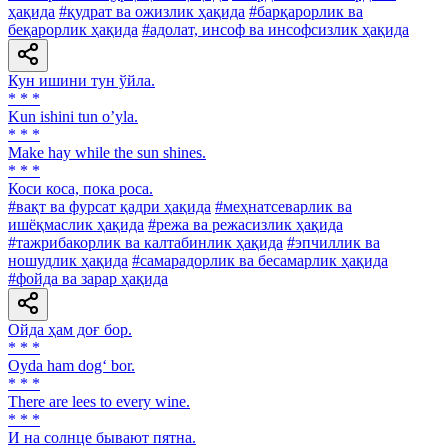
ҳақида
#қудрат ва ожизлик ҳақида
#барқарорлик ва
беқарорлик ҳақида
#адолат, инсоф ва инсофсизлик ҳақида
Кун ишини тун ўйла.
* * *
Kun ishini tun oʼyla.
* * *
Make hay while the sun shines.
* * *
Коси коса, пока роса.
#вақт ва фурсат қадри ҳақида
#меҳнатсеварлик ва
ишёқмаслик ҳақида
#режа ва режасизлик ҳақида
#тажрибакорлик ва калтабинлик ҳақида
#эпчиллик ва
ношудлик ҳақида
#самарадорлик ва бесамарлик ҳақида
#фойда ва зарар ҳақида
Ойда ҳам доғ бор.
* * *
Oyda ham dog‘ bor.
* * *
There are lees to every wine.
* * *
И на солнце бывают пятна.