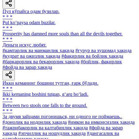
Пул кўпайса одам бузилар.
* * *
Pul ko‘paysa odam buzilar.
* * *
Prosperity has damned more souls than all the devils together.
* * *
Деньги искус любят.
#камтарлик ва манманлик ҳақида
#ғурур ва хушомад ҳақида
#қудрат ва ожизлик ҳақида
#фақирлик ва бойлик ҳақида
#барқарорлик ва беқарорлик ҳақида
#бойлик, фақирлик
#фойда ва зарар ҳақида
Икки кеманинг бошини тутган, ғарқ бўлади.
* * *
Ikki kemaning boshini tutgan, g‘arq bo‘ladi.
* * *
Between two stools one falls to the ground.
* * *
3a двумя зайцами погонишься, ни одного не поймаешь..
#донолик ва нодонлик ҳақида
#имкон ва имконсизлик ҳақида
#тажрибакорлик ва калтабинлик ҳақида
#фойда ва зарар
ҳақида
#эпчиллик ва ношудлик ҳақида
#дангасалик ва
калтафаҳмлик ҳақида