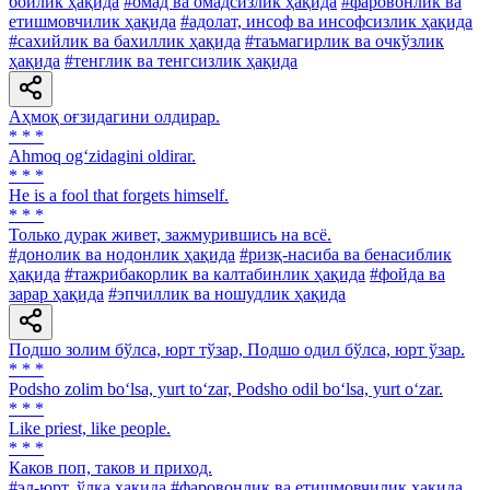
бойлик ҳақида
#омад ва омадсизлик ҳақида
#фаровонлик ва
етишмовчилик ҳақида
#адолат, инсоф ва инсофсизлик ҳақида
#сахийлик ва бахиллик ҳақида
#таъмагирлик ва очкўзлик
ҳақида
#тенглик ва тенгсизлик ҳақида
Аҳмоқ оғзидагини олдирар.
* * *
Ahmoq og‘zidagini oldirar.
* * *
He is a fool that forgets himself.
* * *
Только дурак живет, зажмурившись на всё.
#донолик ва нодонлик ҳақида
#ризқ-насиба ва бенасиблик
ҳақида
#тажрибакорлик ва калтабинлик ҳақида
#фойда ва
зарар ҳақида
#эпчиллик ва ношудлик ҳақида
Подшо золим бўлса, юрт тўзар, Подшо одил бўлса, юрт ўзар.
* * *
Podsho zolim bo‘lsa, yurt to‘zar, Podsho odil bo‘lsa, yurt o‘zar.
* * *
Like priest, like people.
* * *
Каков поп, таков и приход.
#эл-юрт, ўлка ҳақида
#фаровонлик ва етишмовчилик ҳақида