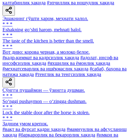
калтабинлик ҳақида
#эпчиллик ва ношудлик ҳақида
Эшакнинг гўшти ҳаром, меҳнати ҳалол.
* * *
Eshakning go‘shti harom, mehnati halol.
* * *
The taste of the kitchen is better than the smell.
* * *
Вот диво: корова черная, а молоко белое.
#қадр-қиммат ва қадрсизлик ҳақида
#адолат, инсоф ва
инсофсизлик ҳақида
#яхшилик ва ёмонлик ҳақида
#меҳнатсеварлик ва ишёқмаслик ҳақида
#сабаб, баҳона ва
натижа ҳақида
#тенглик ва тенгсизлик ҳақида
Сўнгги пушаймон — ўзингга душман.
* * *
So‘nggi pushaymon — o‘zingga dushman.
* * *
Lock the stable door after the horse is stolen.
* * *
Задним умом крепок.
#вақт ва фурсат қадри ҳақида
#мамнунлик ва афсусланиш
ҳақида
#барқарорлик ва беқарорлик ҳақида
#имкон ва