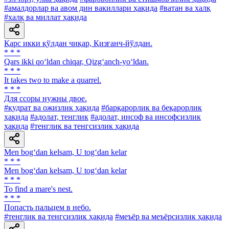
#амалдорлар ва авом дин вакиллари ҳақида
#ватан ва халқ
#халқ ва миллат ҳақида
Қарс икки қўлдан чиқар, Қизғанч-йўлдан.
* * *
Qars ikki qo‘ldan chiqar, Qizg‘anch-yo‘ldan.
* * *
It takes two to make a quarrel.
* * *
Для ссоры нужны двое.
#қудрат ва ожизлик ҳақида
#барқарорлик ва беқарорлик
ҳақида
#адолат, тенглик
#адолат, инсоф ва инсофсизлик
ҳақида
#тенглик ва тенгсизлик ҳақида
Men bog‘dan kelsam, U tog‘dan kelar
* * *
Men bog‘dan kelsam, U tog‘dan kelar
* * *
То find а mare's nest.
* * *
Попасть пальцем в небо.
#тенглик ва тенгсизлик ҳақида
#меъёр ва меъёрсизлик ҳақида