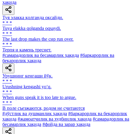
ҳақида
Туя элакка қолганда оқсайди.
* * *
Tuya elakka qolganda oqsaydi.
* * *
The last drop makes the сир run over.
* * *
Терпя и камень треснет.
#самарадорлик ва бесамарлик ҳақида
#барқарорлик ва
беқарорлик ҳақида
Урушнинг кенгаши йўқ.
* * *
Urushning kengashi yo‘q.
* * *
When guns speak it is too late to argue.
* * *
В поле съезжаются, родом не считаются
#дўстлик ва душманлик ҳақида
#барқарорлик ва беқарорлик
ҳақида
#жамоатчилик ва худбинлик ҳақида
#самарадорлик ва
бесамарлик ҳақида
#фойда ва зарар ҳақида