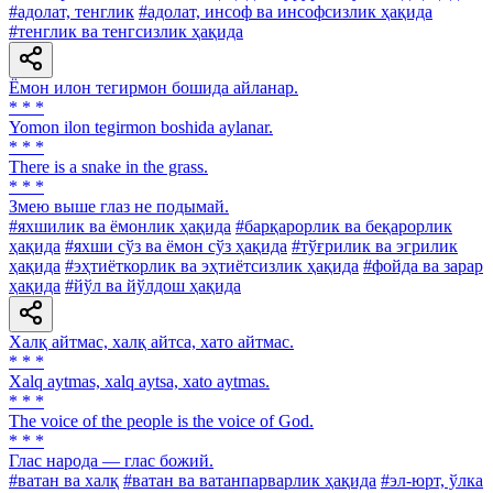
#адолат, тенглик
#адолат, инсоф ва инсофсизлик ҳақида
#тенглик ва тенгсизлик ҳақида
Ёмон илон тегирмон бошида айланар.
* * *
Yomon ilon tegirmon boshida aylanar.
* * *
There is a snake in the grass.
* * *
Змею выше глаз не подымай.
#яхшилик ва ёмонлик ҳақида
#барқарорлик ва беқарорлик
ҳақида
#яхши сўз ва ёмон сўз ҳақида
#тўғрилик ва эгрилик
ҳақида
#эҳтиёткорлик ва эҳтиётсизлик ҳақида
#фойда ва зарар
ҳақида
#йўл ва йўлдош ҳақида
Халқ айтмас, халқ айтса, хато айтмас.
* * *
Xalq aytmas, xalq aytsa, xato aytmas.
* * *
The voice of the people is the voice of God.
* * *
Глас народа — глас божий.
#ватан ва халқ
#ватан ва ватанпарварлик ҳақида
#эл-юрт, ўлка