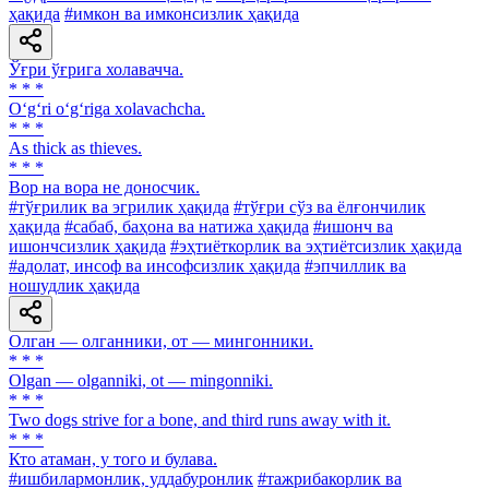
ҳақида
#имкон ва имконсизлик ҳақида
Ўғри ўғрига холавачча.
* * *
O‘g‘ri o‘g‘riga xolavachcha.
* * *
As thick as thieves.
* * *
Вор на вора не доносчик.
#тўғрилик ва эгрилик ҳақида
#тўғри сўз ва ёлғончилик
ҳақида
#сабаб, баҳона ва натижа ҳақида
#ишонч ва
ишончсизлик ҳақида
#эҳтиёткорлик ва эҳтиётсизлик ҳақида
#адолат, инсоф ва инсофсизлик ҳақида
#эпчиллик ва
ношудлик ҳақида
Олган — олганники, от — мингонники.
* * *
Olgan — olganniki, ot — mingonniki.
* * *
Two dogs strive for a bone, and third runs away with it.
* * *
Кто атаман, у того и булава.
#ишбилармонлик, уддабуронлик
#тажрибакорлик ва