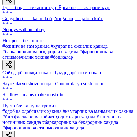
Гулга боқ — тиканни кўр, Ёрга боқ — жафони кўр.
* * *
Gulga boq — tikanni ko‘r, Yorga boq — jafoni ko‘r.
* * *
No joys without alloy.
* * *
Нет розы без шипов.
#севинч ва ғам ҳақида
#қудрат ва ожизлик ҳақида
#барқарорлик ва беқарорлик ҳақида
#фаровонлик ва
етишмовчилик ҳақида
#бошқалар
Саёз дарё шовқин оқар. Чуқур дарё сокин оқар.
* * *
Sayoz daryo shovqin oqar. Chuqur daryo sokin oqar.
* * *
Shallow streams make most din.
* * *
Пуста бочка пуще гремит.
#одоб ва одобсизлик ҳақида
#камтарлик ва манманлик ҳақида
#йил фасллари ва табиат ҳодисалари ҳақида
#тинчлик ва
нотинчлик ҳақида
#барқарорлик ва беқарорлик ҳақида
#фаровонлик ва етишмовчилик ҳақида