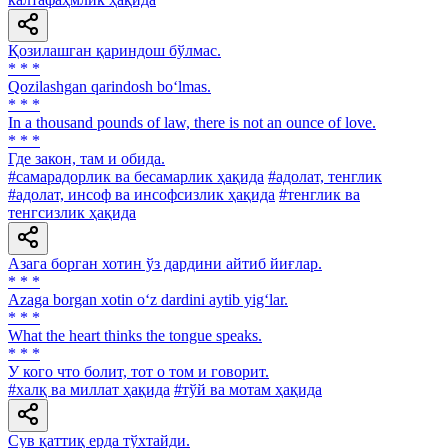
Қозилашган қариндош бўлмас.
* * *
Qozilashgan qarindosh bo‘lmas.
* * *
In a thousand pounds of law, there is not an ounce of love.
* * *
Где закон, там и обида.
#самарадорлик ва бесамарлик ҳақида
#адолат, тенглик
#адолат, инсоф ва инсофсизлик ҳақида
#тенглик ва
тенгсизлик ҳақида
Азага борган хотин ўз дардини айтиб йиғлар.
* * *
Azaga borgan xotin o‘z dardini aytib yig‘lar.
* * *
What the heart thinks the tongue speaks.
* * *
У кого что болит, тот о том и говорит.
#халқ ва миллат ҳақида
#тўй ва мотам ҳақида
Сув қаттиқ ерда тўхтайди.