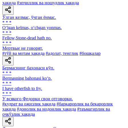
ҳақида
#эпчиллик ва ношудлик ҳақида
Ўлган келмас, ўчган ёнмас.
* * *
O‘lgan kelmas, o‘chgan yonmas.
* * *
Fellow,Stone-dead hath no.
* * *
Мертвые не говорят.
#тўй ва мотам ҳақида
#адолат, тенглик
#бошқалар
Бермаснинг баҳонаси кўп.
* * *
Bermasning bahonasi ko‘p.
* * *
I have otherfish to fry.
* * *
У всякого Федорки свои отговорки.
#қудрат ва ожизлик ҳақида
#барқарорлик ва беқарорлик
ҳақида
#донолик ва нодонлик ҳақида
#таъмагирлик ва
очкўзлик ҳақида