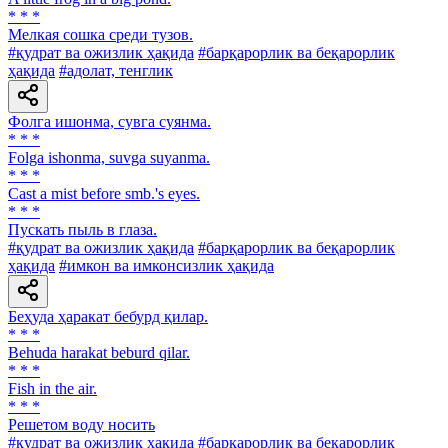
* * *
Мелкая сошка среди тузов.
#қудрат ва ожизлик ҳақида
#барқарорлик ва беқарорлик
ҳақида
#адолат, тенглик
Фолга ишонма, сувга суянма.
* * *
Folga ishonma, suvga suyanma.
* * *
Cast a mist before smb.'s eyes.
* * *
Пускать пыль в глаза.
#қудрат ва ожизлик ҳақида
#барқарорлик ва беқарорлик
ҳақида
#имкон ва имконсизлик ҳақида
Беҳуда ҳаракат бебурд қилар.
* * *
Behuda harakat beburd qilar.
* * *
Fish in the air.
* * *
Решетом воду носить
#қудрат ва ожизлик ҳақида
#барқарорлик ва беқарорлик