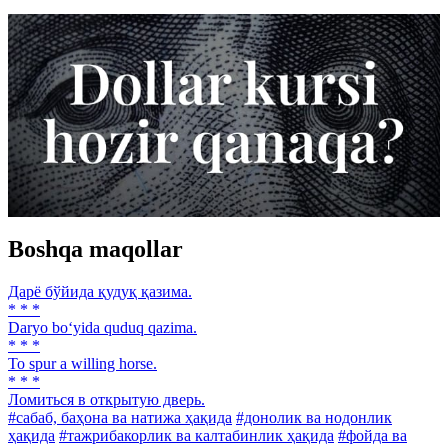
Boshqa maqollar
Дарё бўйида қудуқ қазима.
* * *
Daryo bo‘yida quduq qazima.
* * *
To spur a willing horse.
* * *
Ломиться в открытую дверь.
#сабаб, баҳона ва натижа ҳақида
#донолик ва нодонлик
ҳақида
#тажрибакорлик ва калтабинлик ҳақида
#фойда ва