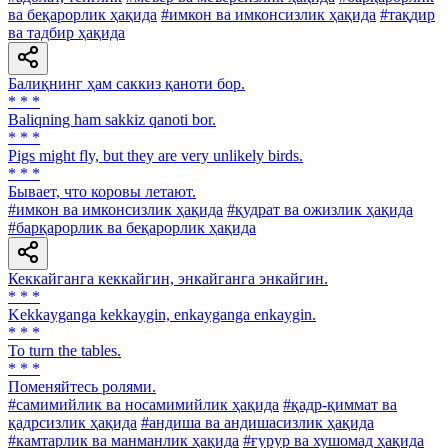
ва беқарорлик ҳақида
#имкон ва имконсизлик ҳақида
#тақдир
ва тадбир ҳақида
Балиқнинг ҳам саккиз қаноти бор.
* * *
Baliqning ham sakkiz qanoti bor.
* * *
Pigs might fly, but they are very unlikely birds.
* * *
Бывает, что коровы летают.
#имкон ва имконсизлик ҳақида
#қудрат ва ожизлик ҳақида
#барқарорлик ва беқарорлик ҳақида
Кеккайганга кеккайгин, энкайганга энкайгин.
* * *
Kekkayganga kekkaygin, enkayganga enkaygin.
* * *
To turn the tables.
* * *
Поменяйтесь ролями.
#самимийлик ва носамимийлик ҳақида
#қадр-қиммат ва
қадрсизлик ҳақида
#андиша ва андишасизлик ҳақида
#камтарлик ва манманлик ҳақида
#ғурур ва хушомад ҳақида