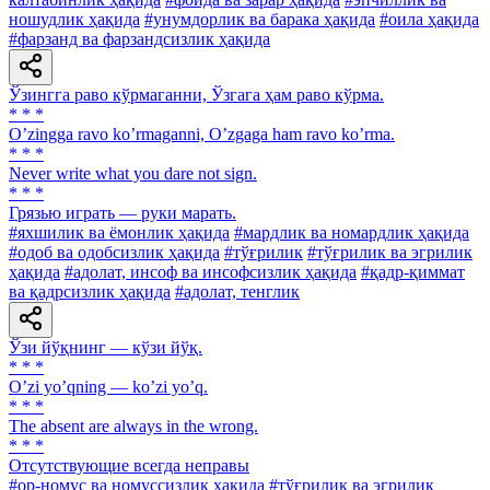
ношудлик ҳақида
#унумдорлик ва барака ҳақида
#оила ҳақида
#фарзанд ва фарзандсизлик ҳақида
Ўзингга раво кўрмаганни, Ўзгага ҳам раво кўрма.
* * *
Oʼzingga ravo koʼrmaganni, Oʼzgaga ham ravo koʼrma.
* * *
Never write what you dare not sign.
* * *
Грязью играть — руки марать.
#яхшилик ва ёмонлик ҳақида
#мардлик ва номардлик ҳақида
#одоб ва одобсизлик ҳақида
#тўғрилик
#тўғрилик ва эгрилик
ҳақида
#адолат, инсоф ва инсофсизлик ҳақида
#қадр-қиммат
ва қадрсизлик ҳақида
#адолат, тенглик
Ўзи йўқнинг — кўзи йўқ.
* * *
Oʼzi yoʼqning — koʼzi yoʼq.
* * *
The absent are always in the wrong.
* * *
Отсутствующие всегда неправы
#ор-номус ва номуссизлик ҳақида
#тўғрилик ва эгрилик