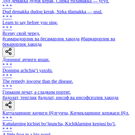
Дуд демакка дудоқ керак, Сирка тиламакка — усул.
* * *
Dud demakka dudoq kerak, Sirka tilamakka — usul.
* * *
Learn to say before you sing.
* * *
Всему свой черед.
#самарадорлик ва бесамарлик ҳақида
#барқарорлик ва
беқарорлик ҳақида
Доннинг аччиғи яхши.
* * *
Donning achchig‘i yaxshi.
* * *
The remedy isworse than the disease.
* * *
Горьким лечат, а сладким портят.
#адолат, тенглик
#адолат, инсоф ва инсофсизлик ҳақида
Катталарнинг кичиги бўлгунча, Кичикларнинг кенжаси бўл.
* * *
Kattalarning kichigi bo‘lguncha, Kichiklarning kenjasi bo‘l.
* * *
A little frog in a big pond.