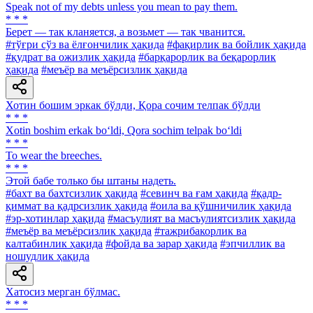
Speak not of my debts unless you mean to pay them.
* * *
Берет — так кланяется, а возьмет — так чванится.
#тўғри сўз ва ёлғончилик ҳақида
#фақирлик ва бойлик ҳақида
#қудрат ва ожизлик ҳақида
#барқарорлик ва беқарорлик
ҳақида
#меъёр ва меъёрсизлик ҳақида
Хотин бошим эркак бўлди, Қора сочим телпак бўлди
* * *
Xotin boshim erkak bo‘ldi, Qora sochim telpak bo‘ldi
* * *
To wear the breeches.
* * *
Этой бабе только бы штаны надеть.
#бахт ва бахтсизлик ҳақида
#севинч ва ғам ҳақида
#қадр-
қиммат ва қадрсизлик ҳақида
#оила ва қўшничилик ҳақида
#эр-хотинлар ҳақида
#масъулият ва масъулиятсизлик ҳақида
#меъёр ва меъёрсизлик ҳақида
#тажрибакорлик ва
калтабинлик ҳақида
#фойда ва зарар ҳақида
#эпчиллик ва
ношудлик ҳақида
Хатосиз мерган бўлмас.
* * *