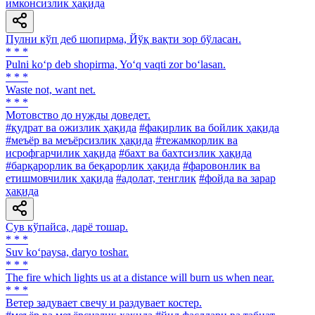
имконсизлик ҳақида
Пулни кўп деб шопирма, Йўқ вақти зор бўласан.
* * *
Pulni ko‘p deb shopirma, Yo‘q vaqti zor bo‘lasan.
* * *
Waste not, want net.
* * *
Мотовство до нужды доведет.
#қудрат ва ожизлик ҳақида
#фақирлик ва бойлик ҳақида
#меъёр ва меъёрсизлик ҳақида
#тежамкорлик ва
исрофгарчилик ҳақида
#бахт ва бахтсизлик ҳақида
#барқарорлик ва беқарорлик ҳақида
#фаровонлик ва
етишмовчилик ҳақида
#адолат, тенглик
#фойда ва зарар
ҳақида
Сув кўпайса, дарё тошар.
* * *
Suv ko‘paysa, daryo toshar.
* * *
The fire which lights us at a distance will burn us when near.
* * *
Ветер задувает свечу и раздувает костер.