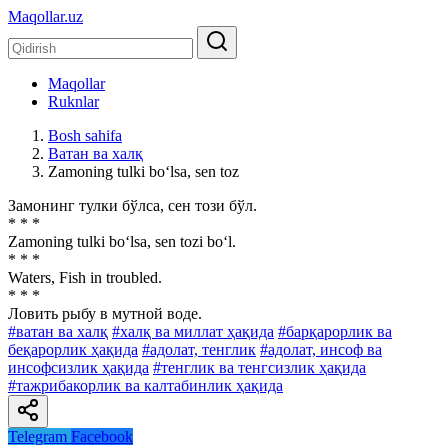
Maqollar.uz
Maqollar
Ruknlar
Bosh sahifa
Ватан ва халқ
Zamoning tulki bo‘lsa, sen toz
Замонинг тулки бўлса, сен този бўл.
* * *
Zamoning tulki bo‘lsa, sen tozi bo‘l.
* * *
Waters, Fish in troubled.
* * *
Ловить рыбу в мутной воде.
#ватан ва халқ
#халқ ва миллат ҳақида
#барқарорлик ва
беқарорлик ҳақида
#адолат, тенглик
#адолат, инсоф ва
инсофсизлик ҳақида
#тенглик ва тенгсизлик ҳақида
#тажрибакорлик ва калтабинлик ҳақида
Telegram
Facebook