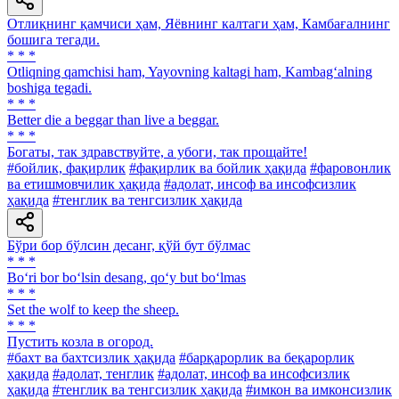
Отлиқнинг қамчиси ҳам, Яёвнинг калтаги ҳам, Камбағалнинг
бошига тегади.
* * *
Otliqning qamchisi ham, Yayovning kaltagi ham, Kambag‘alning
boshiga tegadi.
* * *
Better die a beggar than live a beggar.
* * *
Богаты, так здравствуйте, a убоги, так прощайте!
#бойлик, фақирлик
#фақирлик ва бойлик ҳақида
#фаровонлик
ва етишмовчилик ҳақида
#адолат, инсоф ва инсофсизлик
ҳақида
#тенглик ва тенгсизлик ҳақида
Бўри бор бўлсин десанг, қўй бут бўлмас
* * *
Bo‘ri bor bo‘lsin desang, qo‘y but bo‘lmas
* * *
Set the wolf to keep the sheep.
* * *
Пустить козла в огород.
#бахт ва бахтсизлик ҳақида
#барқарорлик ва беқарорлик
ҳақида
#адолат, тенглик
#адолат, инсоф ва инсофсизлик
ҳақида
#тенглик ва тенгсизлик ҳақида
#имкон ва имконсизлик