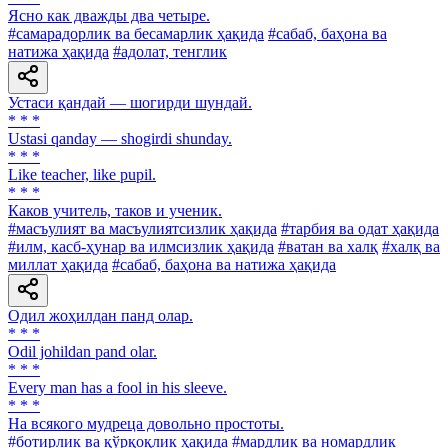
Ясно как дважды два четыре.
#самарадорлик ва бесамарлик ҳақида
#сабаб, баҳона ва
натижа ҳақида
#адолат, тенглик
Устаси қандай — шогирди шундай.
* * *
Ustasi qanday — shogirdi shunday.
* * *
Like teacher, like pupil.
* * *
Каков учитель, таков и ученик.
#масъулият ва масъулиятсизлик ҳақида
#тарбия ва одат ҳақида
#илм, касб-ҳунар ва илмсизлик ҳақида
#ватан ва халқ
#халқ ва
миллат ҳақида
#сабаб, баҳона ва натижа ҳақида
Одил жоҳилдан панд олар.
* * *
Odil johildan pand olar.
* * *
Every man has a fool in his sleeve.
* * *
На всякого мудреца довольно простоты.
#ботирлик ва қўрқоқлик ҳақида
#мардлик ва номардлик