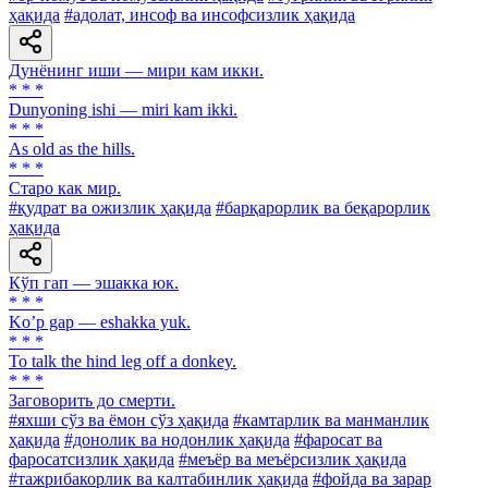
ҳақида
#адолат, инсоф ва инсофсизлик ҳақида
Дунёнинг иши — мири кам икки.
* * *
Dunyoning ishi — miri kam ikki.
* * *
As old as the hills.
* * *
Старо как мир.
#қудрат ва ожизлик ҳақида
#барқарорлик ва беқарорлик
ҳақида
Кўп гап — эшакка юк.
* * *
Koʼp gap — eshakka yuk.
* * *
To talk the hind leg off a donkey.
* * *
Заговорить до смерти.
#яхши сўз ва ёмон сўз ҳақида
#камтарлик ва манманлик
ҳақида
#донолик ва нодонлик ҳақида
#фаросат ва
фаросатсизлик ҳақида
#меъёр ва меъёрсизлик ҳақида
#тажрибакорлик ва калтабинлик ҳақида
#фойда ва зарар