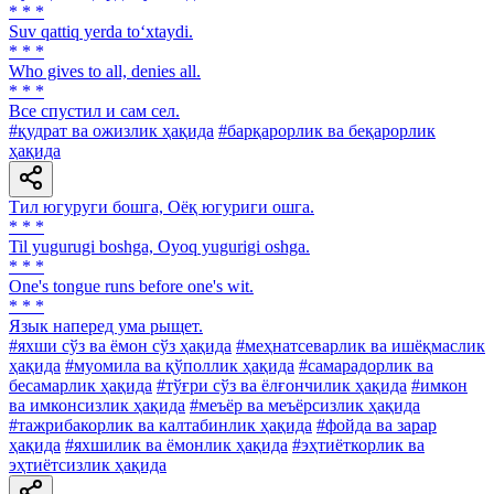
* * *
Suv qattiq yerda to‘xtaydi.
* * *
Who gives to all, denies all.
* * *
Все спустил и сам сел.
#қудрат ва ожизлик ҳақида
#барқарорлик ва беқарорлик
ҳақида
Тил югуруги бошга, Оёқ югуриги ошга.
* * *
Til yugurugi boshga, Oyoq yugurigi oshga.
* * *
One's tongue runs before one's wit.
* * *
Язык наперед ума рыщет.
#яхши сўз ва ёмон сўз ҳақида
#меҳнатсеварлик ва ишёқмаслик
ҳақида
#муомила ва қўполлик ҳақида
#самарадорлик ва
бесамарлик ҳақида
#тўғри сўз ва ёлғончилик ҳақида
#имкон
ва имконсизлик ҳақида
#меъёр ва меъёрсизлик ҳақида
#тажрибакорлик ва калтабинлик ҳақида
#фойда ва зарар
ҳақида
#яхшилик ва ёмонлик ҳақида
#эҳтиёткорлик ва
эҳтиётсизлик ҳақида