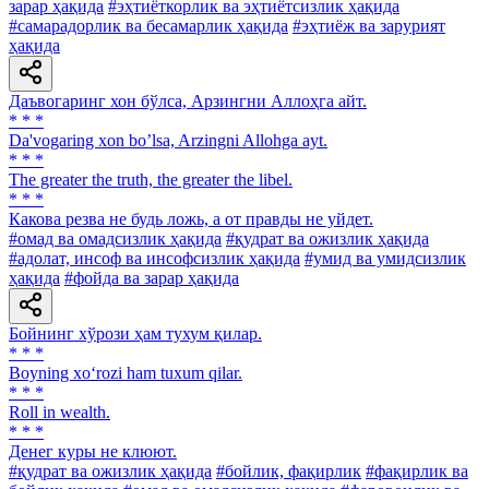
зарар ҳақида
#эҳтиёткорлик ва эҳтиётсизлик ҳақида
#самарадорлик ва бесамарлик ҳақида
#эҳтиёж ва зарурият
ҳақида
Даъвогаринг хон бўлса, Арзингни Аллоҳга айт.
* * *
Da'vogaring xon bo’lsa, Arzingni Allohga ayt.
* * *
The greater the truth, the greater the libel.
* * *
Какова резва не будь ложь, а от правды не уйдет.
#омад ва омадсизлик ҳақида
#қудрат ва ожизлик ҳақида
#адолат, инсоф ва инсофсизлик ҳақида
#умид ва умидсизлик
ҳақида
#фойда ва зарар ҳақида
Бойнинг хўрози ҳам тухум қилар.
* * *
Boyning xo‘rozi ham tuxum qilar.
* * *
Roll in wealth.
* * *
Денег куры не клюют.
#қудрат ва ожизлик ҳақида
#бойлик, фақирлик
#фақирлик ва