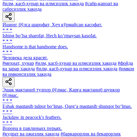
#илм, касб-ҳунар ва илмсизлик ҳақида
#сабр-қаноат ва
сабрсизлик ҳақида
Ишинг бўлса шарофат, Ҳеч кўрмайсан касофат.
* * *
Ishing boʼlsa sharofat, Hech koʼrmaysan kasofat.
* * *
Handsome is that handsome does.
* * *
Человека дела красят.
#меҳнат, ҳунар
#илм, касб-ҳунар ва илмсизлик ҳақида
#фойда
ва зарар ҳақида
#илм, касб-ҳунар ва илмсизлик ҳақида
#имкон
ва имконсизлик ҳақида
Эшак мақтаниб тулпор бўлмас, Қарға мақтаниб шунқор
бўлмас.
* * *
Eshak maqtanib tulpor bo‘lmas, Qarg‘a maqtanib shunqor bo‘lmas.
* * *
Jackdaw in peacock's feathers.
* * *
Ворона в павлиньих перьях.
#қудрат ва ожизлик ҳақида
#барқарорлик ва беқарорлик