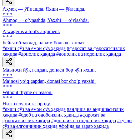
Аҳмоқ — ўйнашда, Яхши — ўйлашда.
* * *
Аhmoq — oʼynashda, Yaxshi — oʼylashda.
* * *
A wager is a fool's argument.
* * *
Бейся об заклад, на ком больше заплат.
#яхши сўз ва ёмон сўз ҳақида
#фаросат ва фаросатсизлик
ҳақида
#донолик ҳақида
#донолик ва нодонлик ҳақида
Маъноси йўқ гапдан, донаси бор чўп яхши.
* * *
Maʼnosi yoʼq gapdan, donasi bor choʼp yaxshi.
* * *
Without rhyme or reason.
* * *
Ни к селу ни к городу.
#яхши сўз ва ёмон сўз ҳақида
#андиша ва андишасизлик
ҳақида
#одоб ва одобсизлик ҳақида
#фаросат ва
фаросатсизлик ҳақида
#донолик ва нодонлик ҳақида
#тўғри
сўз ва ёлғончилик ҳақида
#фойда ва зарар ҳақида