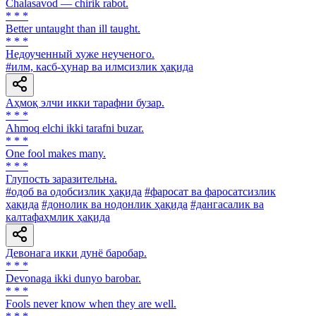
Chalasavod — chirik rabot.
* * *
Better untaught than ill taught.
* * *
Недоученный хуже неученого.
#илм, касб-ҳунар ва илмсизлик ҳақида
Аҳмоқ элчи икки тарафни бузар.
* * *
Ahmoq elchi ikki tarafni buzar.
* * *
One fool makes many.
* * *
Глупость заразительна.
#одоб ва одобсизлик ҳақида
#фаросат ва фаросатсизлик
ҳақида
#донолик ва нодонлик ҳақида
#дангасалик ва
калтафаҳмлик ҳақида
Девонага икки дунё баробар.
* * *
Devonaga ikki dunyo barobar.
* * *
Fools never know when they are well.