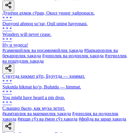
Дунёни аҳмоқ сўрар, Оқил унинг ҳайронаси.
* * *
Dunyoni ahmoq so‘rar, Oqil uning hayronasi.
* * *
Wonders will never cease.
* * *
Ну и чудеса!
#самимийлик ва носамимийлик ҳақида
#барқарорлик ва
беқарорлик ҳақида
#донолик ва нодонлик ҳақида
#эпчиллик
ва ношудлик ҳақида
Сукутда ҳикмат кўп, Булутда — ҳиммат.
* * *
Sukutda hikmat ko‘p, Bulutda — himmat.
* * *
You might have heard a pin drop.
* * *
Слышно было, как муха летит.
#камтарлик ва манманлик ҳақида
#донолик ва нодонлик
ҳақида
#яхши сўз ва ёмон сўз ҳақида
#фойда ва зарар ҳақида