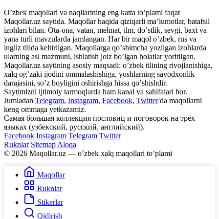
Oʼzbek maqollari va naqllarining eng katta toʼplami faqat
Maqollar.uz saytida. Maqollar haqida qiziqarli maʼlumotlar, batafsil
izohlari bilan. Ota-ona, vatan, mehnat, ilm, doʼstlik, sevgi, baxt va
yana turli mavzularda jamlangan. Har bir maqol oʼzbek, rus va
ingliz tilida keltirilgan. Maqollarga qoʼshimcha yozilgan izohlarda
ularning asl mazmuni, ishlatish joiz boʼlgan holatlar yoritilgan.
Maqollar.uz saytining asosiy maqsadi: oʼzbek tilining rivojlanishiga,
xalq ogʼzaki ijodini ommalashishiga, yoshlarning savodxonlik
darajasini, soʼz boyligini oshirishga hissa qoʼshishdir.
Saytimizni ijtimoiy tarmoqlarda ham kanal va sahifalari bor.
Jumladan
Telegram
,
Instagram
,
Facebook
,
Twitter
'da maqollarni
keng ommaga yetkazamiz.
Самая большая коллекция пословиц и поговорок на трёх
языках (узбекский, русский, английский).
Facebook
Instagram
Telegram
Twitter
Ruknlar
Sitemap
Aloqa
© 2026 Maqollar.uz — oʼzbek xalq maqollari toʼplami
Maqollar
Ruknlar
Stikerlar
Qidirish