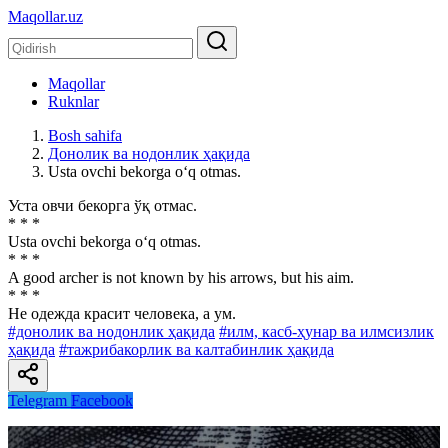
Maqollar.uz
Maqollar
Ruknlar
Bosh sahifa
Донолик ва нодонлик ҳақида
Usta ovchi bekorga o‘q otmas.
Уста овчи бекорга ўқ отмас.
* * *
Usta ovchi bekorga o‘q otmas.
* * *
A good archer is not known by his arrows, but his aim.
* * *
He одежда красит человека, а ум.
#донолик ва нодонлик ҳақида
#илм, касб-ҳунар ва илмсизлик
ҳақида
#тажрибакорлик ва калтабинлик ҳақида
Telegram
Facebook