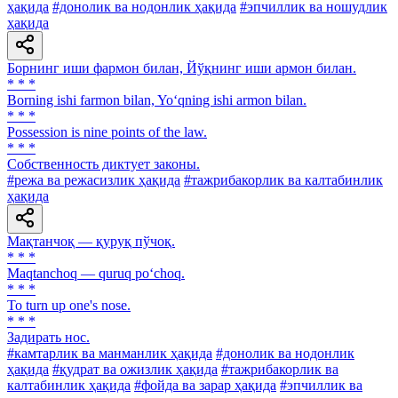
ҳақида
#донолик ва нодонлик ҳақида
#эпчиллик ва ношудлик
ҳақида
Борнинг иши фармон билан, Йўқнинг иши армон билан.
* * *
Borning ishi farmon bilan, Yo‘qning ishi armon bilan.
* * *
Possession is nine points of the law.
* * *
Собственность диктует законы.
#режа ва режасизлик ҳақида
#тажрибакорлик ва калтабинлик
ҳақида
Мақтанчоқ — қуруқ пўчоқ.
* * *
Maqtanchoq — quruq po‘choq.
* * *
To turn up one's nose.
* * *
Задирать нос.
#камтарлик ва манманлик ҳақида
#донолик ва нодонлик
ҳақида
#қудрат ва ожизлик ҳақида
#тажрибакорлик ва
калтабинлик ҳақида
#фойда ва зарар ҳақида
#эпчиллик ва