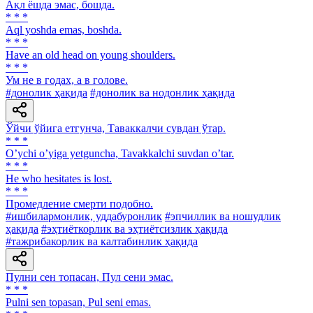
Ақл ёшда эмас, бошда.
* * *
Аql yoshda emas, boshda.
* * *
Have an old head on young shoulders.
* * *
Ум не в годах, а в голове.
#донолик ҳақида
#донолик ва нодонлик ҳақида
Ўйчи ўйига етгунча, Таваккалчи сувдан ўтар.
* * *
Oʼychi oʼyiga yetguncha, Tavakkalchi suvdan oʼtar.
* * *
He who hesitates is lost.
* * *
Промедление смерти подобно.
#ишбилармонлик, уддабуронлик
#эпчиллик ва ношудлик
ҳақида
#эҳтиёткорлик ва эҳтиётсизлик ҳақида
#тажрибакорлик ва калтабинлик ҳақида
Пулни сен топасан, Пул сени эмас.
* * *
Pulni sen topasan, Pul seni emas.