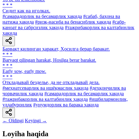
* * *
Сидит как на иголках.
#самарадорлик ва бесамарлик ҳақида
#сабаб, баҳона ва
натижа ҳақида
#ризқ-насиба ва бенасиблик ҳақида
#сабр-
қаноат ва сабрсизлик ҳақида
#тажрибакорлик ва калтабинлик
ҳақида
Барвақт қилинган ҳаракат, Ҳосилга берар баракат.
* * *
Barvaqt qilingan harakat, Hosilga berar barakat.
* * *
Early sow, early mow.
* * *
Откладывай безделье, да не откладывай дела.
#меҳнатсеварлик ва ишёқмаслик ҳақида
#деҳқончилик ва
чорвачилик ҳақида
#самарадорлик ва бесамарлик ҳақида
#тажрибакорлик ва калтабинлик ҳақида
#ишбилармонлик,
уддабуронлик
#унумдорлик ва барака ҳақида
← Oldingi
Keyingi →
Loyiha haqida