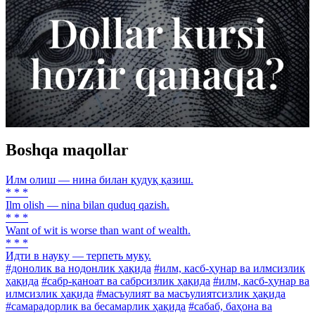
Boshqa maqollar
Илм олиш — нина билан қудуқ қазиш.
* * *
Ilm olish — nina bilan quduq qazish.
* * *
Want of wit is worse than want of wealth.
* * *
Идти в науку — терпеть муку.
#донолик ва нодонлик ҳақида
#илм, касб-ҳунар ва илмсизлик
ҳақида
#сабр-қаноат ва сабрсизлик ҳақида
#илм, касб-ҳунар ва
илмсизлик ҳақида
#масъулият ва масъулиятсизлик ҳақида
#самарадорлик ва бесамарлик ҳақида
#сабаб, баҳона ва