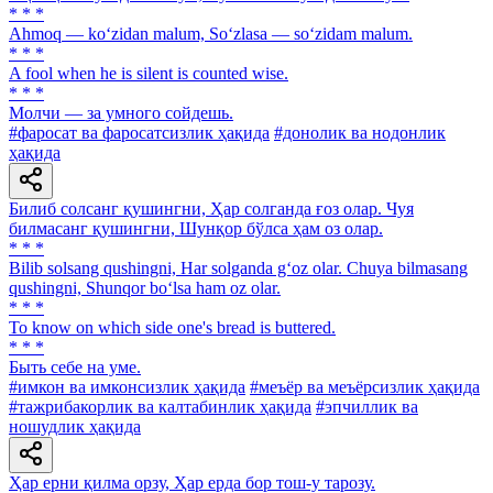
* * *
Ahmoq — ko‘zidan malum, So‘zlasa — so‘zidam malum.
* * *
A fool when he is silent is counted wise.
* * *
Молчи — за умного сойдешь.
#фаросат ва фаросатсизлик ҳақида
#донолик ва нодонлик
ҳақида
Билиб солсанг қушингни, Ҳар солганда ғоз олар. Чуя
билмасанг қушингни, Шунқор бўлса ҳам оз олар.
* * *
Bilib solsang qushingni, Har solganda g‘oz olar. Chuya bilmasang
qushingni, Shunqor bo‘lsa ham oz olar.
* * *
To know on which side one's bread is buttered.
* * *
Быть себе на уме.
#имкон ва имконсизлик ҳақида
#меъёр ва меъёрсизлик ҳақида
#тажрибакорлик ва калтабинлик ҳақида
#эпчиллик ва
ношудлик ҳақида
Ҳар ерни қилма орзу, Ҳар ерда бор тош-у тарозу.