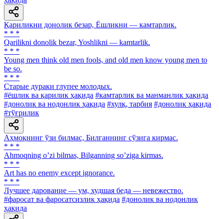
Қариликни донолик безар, Ёшликни — камтарлик.
* * *
Qarilikni donolik bezar, Yoshlikni — kamtarlik.
* * *
Young men think old men fools, and old men know young men to
be so.
* * *
Старые дураки глупее молодых.
#ёшлик ва қарилик ҳақида
#камтарлик ва манманлик ҳақида
#донолик ва нодонлик ҳақида
#хулқ, тарбия
#донолик ҳақида
#тўғрилик
Аҳмоқнинг ўзи билмас, Билганнинг сўзига кирмас.
* * *
Аhmoqning oʼzi bilmas, Bilganning soʼziga kirmas.
* * *
Art has no enemy except ignorance.
* * *
Лучшее дарование — ум, худшая беда — невежество.
#фаросат ва фаросатсизлик ҳақида
#донолик ва нодонлик
ҳақида