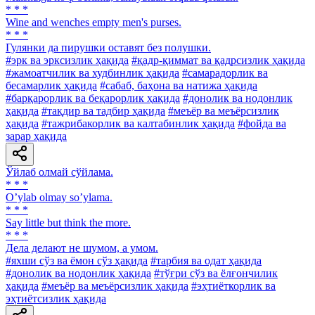
* * *
Wine and wenches empty men's purses.
* * *
Гулянки да пирушки оставят без полушки.
#эрк ва эрксизлик ҳақида
#қадр-қиммат ва қадрсизлик ҳақида
#жамоатчилик ва худбинлик ҳақида
#самарадорлик ва
бесамарлик ҳақида
#сабаб, баҳона ва натижа ҳақида
#барқарорлик ва беқарорлик ҳақида
#донолик ва нодонлик
ҳақида
#тақдир ва тадбир ҳақида
#меъёр ва меъёрсизлик
ҳақида
#тажрибакорлик ва калтабинлик ҳақида
#фойда ва
зарар ҳақида
Ўйлаб олмай сўйлама.
* * *
Oʼylab olmay soʼylama.
* * *
Say little but think the more.
* * *
Дела делают не шумом, а умом.
#яхши сўз ва ёмон сўз ҳақида
#тарбия ва одат ҳақида
#донолик ва нодонлик ҳақида
#тўғри сўз ва ёлғончилик
ҳақида
#меъёр ва меъёрсизлик ҳақида
#эҳтиёткорлик ва
эҳтиётсизлик ҳақида