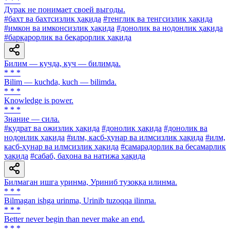
* * *
Дурак не понимает своей выгоды.
#бахт ва бахтсизлик ҳақида
#тенглик ва тенгсизлик ҳақида
#имкон ва имконсизлик ҳақида
#донолик ва нодонлик ҳақида
#барқарорлик ва беқарорлик ҳақида
Билим — кучда, куч — билимда.
* * *
Bilim — kuchda, kuch — bilimda.
* * *
Knowledge is power.
* * *
Знание — сила.
#қудрат ва ожизлик ҳақида
#донолик ҳақида
#донолик ва
нодонлик ҳақида
#илм, касб-ҳунар ва илмсизлик ҳақида
#илм,
касб-ҳунар ва илмсизлик ҳақида
#самарадорлик ва бесамарлик
ҳақида
#сабаб, баҳона ва натижа ҳақида
Билмаган ишга уринма, Уриниб тузоққа илинма.
* * *
Bilmagan ishga urinma, Urinib tuzoqqa ilinma.
* * *
Better never begin than never make an end.
* * *