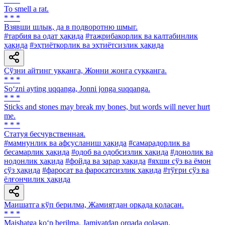
To smell a rat.
* * *
Взявши шлык, да в подворотню шмыг.
#тарбия ва одат ҳақида
#тажрибакорлик ва калтабинлик
ҳақида
#эҳтиёткорлик ва эҳтиётсизлик ҳақида
Сўзни айтинг уққанга, Жонни жонга суққанга.
* * *
So‘zni ayting uqqanga, Jonni jonga suqqanga.
* * *
Sticks and stones may break my bones, but words will never hurt
me.
* * *
Статуя бесчувственная.
#мамнунлик ва афсусланиш ҳақида
#самарадорлик ва
бесамарлик ҳақида
#одоб ва одобсизлик ҳақида
#донолик ва
нодонлик ҳақида
#фойда ва зарар ҳақида
#яхши сўз ва ёмон
сўз ҳақида
#фаросат ва фаросатсизлик ҳақида
#тўғри сўз ва
ёлғончилик ҳақида
Маишатга кўп берилма, Жамиятдан орқада қоласан.
* * *
Maishatga ko‘p berilma, Jamiyatdan orqada qolasan.