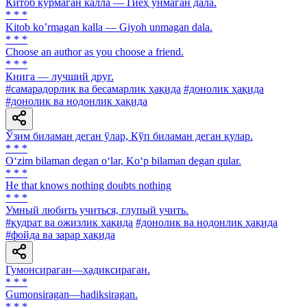
Китоб кўрмаган калла — Гиёҳ унмаган дала.
* * *
Kitob koʼrmagan kalla — Giyoh unmagan dala.
* * *
Choose an author as you choose a friend.
* * *
Книга — лучший друг.
#самарадорлик ва бесамарлик ҳақида
#донолик ҳақида
#донолик ва нодонлик ҳақида
Ўзим биламан деган ўлар, Кўп биламан деган қулар.
* * *
O‘zim bilaman degan o‘lar, Ko‘p bilaman degan qular.
* * *
He that knows nothing doubts nothing
* * *
Умный любить учиться, глупый учить.
#қудрат ва ожизлик ҳақида
#донолик ва нодонлик ҳақида
#фойда ва зарар ҳақида
Гумонсираган—ҳадиксираган.
* * *
Gumonsiragan—hadiksiragan.
* * *