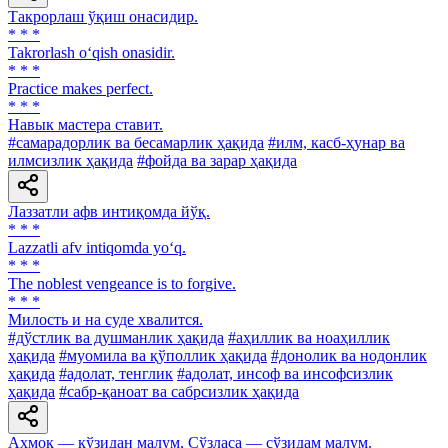
Такрорлаш ўқиш онасидир.
* * *
Takrorlash o‘qish onasidir.
* * *
Practice makes perfect.
* * *
Навык мастера ставит.
#самарадорлик ва бесамарлик ҳақида
#илм, касб-ҳунар ва
илмсизлик ҳақида
#фойда ва зарар ҳақида
Лаззатли афв интиқомда йўқ.
* * *
Lazzatli afv intiqomda yo‘q.
* * *
The noblest vengeance is to forgive.
* * *
Милость и на суде хвалится.
#дўстлик ва душманлик ҳақида
#аҳиллик ва ноаҳиллик
ҳақида
#муомила ва қўполлик ҳақида
#донолик ва нодонлик
ҳақида
#адолат, тенглик
#адолат, инсоф ва инсофсизлик
ҳақида
#сабр-қаноат ва сабрсизлик ҳақида
Аҳмоқ — кўзидан малум, Сўзласа — сўзидам малум.