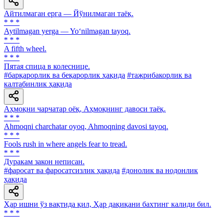
Айтилмаган ерга — Йўнилмаган таёқ.
* * *
Aytilmagan yerga — Yo‘nilmagan tayoq.
* * *
A fifth wheel.
* * *
Пятая спица в колеснице.
#барқарорлик ва беқарорлик ҳақида
#тажрибакорлик ва
калтабинлик ҳақида
Аҳмоқни чарчатар оёқ, Аҳмоқнинг давоси таёқ.
* * *
Ahmoqni charchatar oyoq, Ahmoqning davosi tayoq.
* * *
Fools rush in where angels fear to tread.
* * *
Дуракам закон неписан.
#фаросат ва фаросатсизлик ҳақида
#донолик ва нодонлик
ҳақида
Ҳар ишни ўз вақтида қил, Ҳар дақиқани бахтинг калиди бил.
* * *