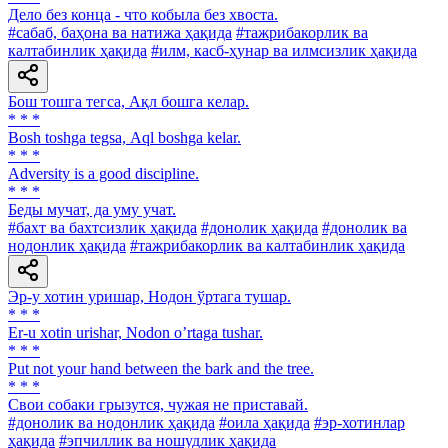
Дело без конца - что кобыла без хвоста.
#сабаб, баҳона ва натижа ҳақида
#тажрибакорлик ва
калтабинлик ҳақида
#илм, касб-ҳунар ва илмсизлик ҳақида
Бош тошга тегса, Ақл бошга келар.
* * *
Bosh toshga tegsa, Аql boshga kelar.
* * *
Adversity is a good discipline.
* * *
Беды мучат, да уму учат.
#бахт ва бахтсизлик ҳақида
#донолик ҳақида
#донолик ва
нодонлик ҳақида
#тажрибакорлик ва калтабинлик ҳақида
Эр-у хотин уришар, Нодон ўртага тушар.
* * *
Er-u xotin urishar, Nodon oʼrtaga tushar.
* * *
Put not your hand between the bark and the tree.
* * *
Свои собаки грызутся, чужая не приставай.
#донолик ва нодонлик ҳақида
#оила ҳақида
#эр-хотинлар
ҳақида
#эпчиллик ва ношудлик ҳақида