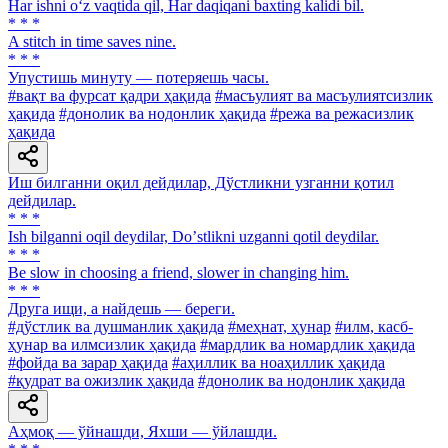
Har ishni o‘z vaqtida qil, Har daqiqani baxting kalidi bil.
* * *
A stitch in time saves nine.
* * *
Упустишь минуту — потеряешь часы.
#вақт ва фурсат қадри ҳақида
#масъулият ва масъулиятсизлик
ҳақида
#донолик ва нодонлик ҳақида
#режа ва режасизлик
ҳақида
Иш билганни оқил дейдилар, Дўстликни узганни қотил
дейдилар.
* * *
Ish bilganni oqil deydilar, Doʼstlikni uzganni qotil deydilar.
* * *
Be slow in choosing a friend, slower in changing him.
* * *
Друга ищи, а найдешь — береги.
#дўстлик ва душманлик ҳақида
#меҳнат, ҳунар
#илм, касб-
ҳунар ва илмсизлик ҳақида
#мардлик ва номардлик ҳақида
#фойда ва зарар ҳақида
#аҳиллик ва ноаҳиллик ҳақида
#қудрат ва ожизлик ҳақида
#донолик ва нодонлик ҳақида
Аҳмоқ — ўйнашди, Яхши — ўйлашди.