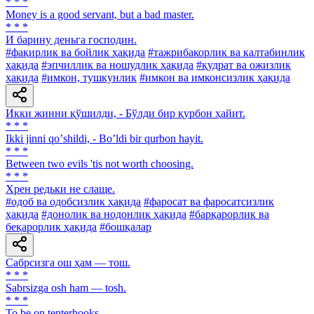
* * *
Money is a good servant, but a bad master.
* * *
И барину деньга господин.
#фақирлик ва бойлик ҳақида
#тажрибакорлик ва калтабинлик
ҳақида
#эпчиллик ва ношудлик ҳақида
#қудрат ва ожизлик
ҳақида
#имкон, тушкунлик
#имкон ва имконсизлик ҳақида
Икки жинни қўшилди, - Бўлди бир қурбон ҳайит.
* * *
Ikki jinni qoʼshildi, - Boʼldi bir qurbon hayit.
* * *
Between two evils 'tis not worth choosing.
* * *
Хрен редьки не слаще.
#одоб ва одобсизлик ҳақида
#фаросат ва фаросатсизлик
ҳақида
#донолик ва нодонлик ҳақида
#барқарорлик ва
беқарорлик ҳақида
#бошқалар
Сабрсизга ош ҳам — тош.
* * *
Sabrsizga osh ham — tosh.
* * *
To be on tenterhooks.