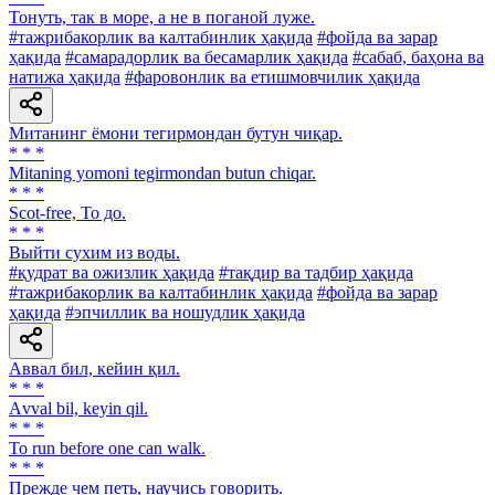
Тонуть, так в море, а не в поганой луже.
#тажрибакорлик ва калтабинлик ҳақида
#фойда ва зарар
ҳақида
#самарадорлик ва бесамарлик ҳақида
#сабаб, баҳона ва
натижа ҳақида
#фаровонлик ва етишмовчилик ҳақида
Митанинг ёмони тегирмондан бутун чиқар.
* * *
Mitaning yomoni tegirmondan butun chiqar.
* * *
Scot-free, То до.
* * *
Выйти сухим из воды.
#қудрат ва ожизлик ҳақида
#тақдир ва тадбир ҳақида
#тажрибакорлик ва калтабинлик ҳақида
#фойда ва зарар
ҳақида
#эпчиллик ва ношудлик ҳақида
Аввал бил, кейин қил.
* * *
Аvval bil, keyin qil.
* * *
To run before one can walk.
* * *
Прежде чем петь, научись говорить.