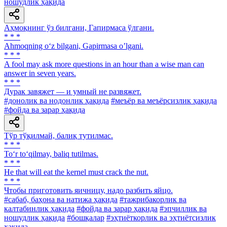
ношудлик ҳақида
Аҳмоқнинг ўз билгани, Гапирмаса ўлгани.
* * *
Ahmoqning o‘z bilgani, Gapirmasa o’lgani.
* * *
A fool may ask more questions in an hour than a wise man can
answer in seven years.
* * *
Дурак завяжет — и умный не развяжет.
#донолик ва нодонлик ҳақида
#меъёр ва меъёрсизлик ҳақида
#фойда ва зарар ҳақида
Тўр тўқилмай, балиқ тутилмас.
* * *
To‘r to‘qilmay, baliq tutilmas.
* * *
He that will eat the kernel must crack the nut.
* * *
Чтобы приготовить яичницу, надо разбить яйцо.
#сабаб, баҳона ва натижа ҳақида
#тажрибакорлик ва
калтабинлик ҳақида
#фойда ва зарар ҳақида
#эпчиллик ва
ношудлик ҳақида
#бошқалар
#эҳтиёткорлик ва эҳтиётсизлик
ҳақида