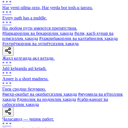
* * *
Har yerni qilma orzu, Har yerda bor tosh-u tarozu.
* * *
Every path has a puddle.
* * *
Ha любом пути имеются препятствия.
#барқарорлик ва беқарорлик ҳақида
#илм, касб-ҳунар ва
илмсизлик ҳақида
#тажрибакорлик ва калтабинлик ҳақида
#эҳтиёткорлик ва эҳтиётсизлик ҳақида
Жаҳл келганда ақл кетади.
* * *
Jahl kelganda aql ketadi.
* * *
Anger is a short madness.
* * *
Гнев сродни безумию.
#меҳр-оқибат ва оқибатсизлик ҳақида
#муомила ва қўполлик
ҳақида
#донолик ва нодонлик ҳақида
#сабр-қаноат ва
сабрсизлик ҳақида
Чаласавод — чирик работ.
* * *