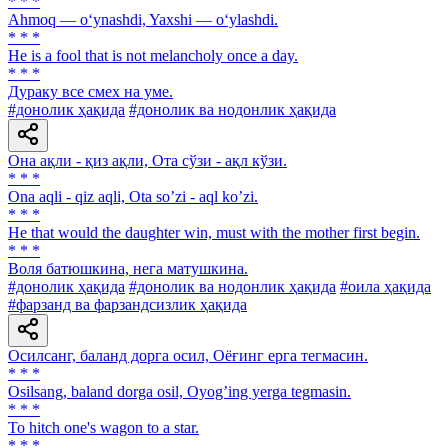
* * *
Ahmoq — o‘ynashdi, Yaxshi — o‘ylashdi.
* * *
He is a fool that is not melancholy once a day.
* * *
Дураку все смех на уме.
#донолик ҳақида
#донолик ва нодонлик ҳақида
Она ақли - қиз ақли, Ота сўзи - ақл кўзи.
* * *
Ona aqli - qiz aqli, Ota soʼzi - aql koʼzi.
* * *
Не that would the daughter win, must with the mother first begin.
* * *
Воля батюшкина, нега матушкина.
#донолик ҳақида
#донолик ва нодонлик ҳақида
#оила ҳақида
#фарзанд ва фарзандсизлик ҳақида
Осилсанг, баланд дорга осил, Оёғинг ерга тегмасин.
* * *
Osilsang, baland dorga osil, Oyogʼing yerga tegmasin.
* * *
То hitch one's wagon to a star.
* * *