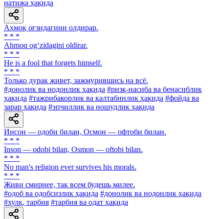
натижа ҳақида
Аҳмоқ оғзидагини олдирар.
* * *
Ahmoq og‘zidagini oldirar.
* * *
He is a fool that forgets himself.
* * *
Только дурак живет, зажмурившись на всё.
#донолик ва нодонлик ҳақида
#ризқ-насиба ва бенасиблик
ҳақида
#тажрибакорлик ва калтабинлик ҳақида
#фойда ва
зарар ҳақида
#эпчиллик ва ношудлик ҳақида
Инсон — одоби билан, Осмон — офтоби билан.
* * *
Inson — odobi bilan, Osmon — oftobi bilan.
* * *
No man's religion ever survives his morals.
* * *
Живи смирнее, так всем будешь милее.
#одоб ва одобсизлик ҳақида
#донолик ва нодонлик ҳақида
#хулқ, тарбия
#тарбия ва одат ҳақида