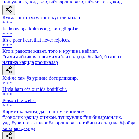
ношудлик ҳақида
#эҳтиёткорлик ва эҳтиётсизлик ҳақида
Кулмаганга кулмасанг, кўнгли қолар.
* * *
Kulmaganga kulmasang, ko‘ngli qolar.
* * *
It's a poor heart that never rejoices.
* * *
Кто в радости живет, того и кручина неймет.
#самимийлик ва носамимийлик ҳақида
#сабаб, баҳона ва
натижа ҳақида
#бошқалар
Ҳийла ҳам ўз ўрнида ботирликдир.
* * *
Hiyla ham o‘z o‘rnida botirlikdir.
* * *
Poison the wells.
* * *
Кормит калачом, да в спину кирпичом.
#донолик ҳақида
#имкон, тушкунлик
#ишбилармонлик,
уддабуронлик
#тажрибакорлик ва калтабинлик ҳақида
#фойда
ва зарар ҳақида