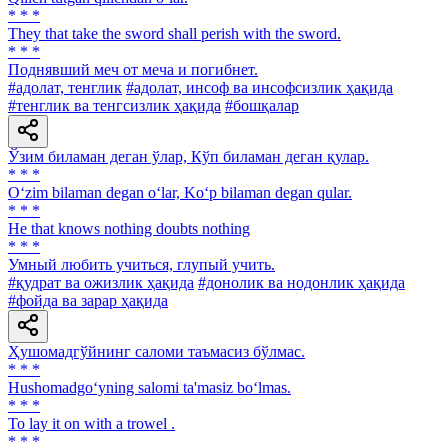
* * *
They that take the sword shall perish with the sword.
* * *
Поднявший меч от меча и погибнет.
#адолат, тенглик
#адолат, инсоф ва инсофсизлик ҳақида
#тенглик ва тенгсизлик ҳақида
#бошқалар
Ўзим биламан деган ўлар, Кўп биламан деган қулар.
* * *
O‘zim bilaman degan o‘lar, Ko‘p bilaman degan qular.
* * *
He that knows nothing doubts nothing
* * *
Умный любить учиться, глупый учить.
#қудрат ва ожизлик ҳақида
#донолик ва нодонлик ҳақида
#фойда ва зарар ҳақида
Ҳушомадгўйнинг саломи таъмасиз бўлмас.
* * *
Hushomadgo‘yning salomi ta'masiz bo‘lmas.
* * *
То lay it on with a trowel .
* * *