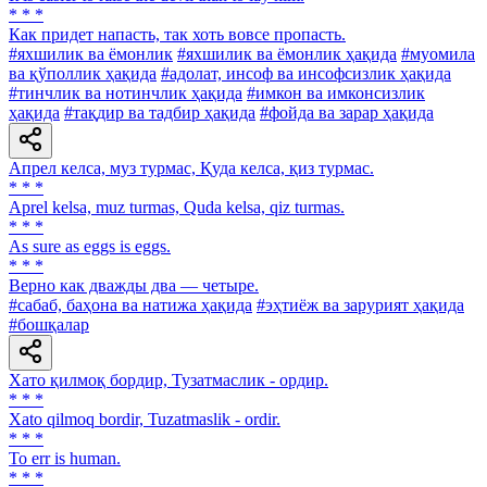
* * *
Как придет напасть, так хоть вовсе пропасть.
#яхшилик ва ёмонлик
#яхшилик ва ёмонлик ҳақида
#муомила
ва қўполлик ҳақида
#адолат, инсоф ва инсофсизлик ҳақида
#тинчлик ва нотинчлик ҳақида
#имкон ва имконсизлик
ҳақида
#тақдир ва тадбир ҳақида
#фойда ва зарар ҳақида
Апрел келса, муз турмас, Қуда келса, қиз турмас.
* * *
Aprel kelsa, muz turmas, Quda kelsa, qiz turmas.
* * *
As sure as eggs is eggs.
* * *
Верно как дважды два — четыре.
#сабаб, баҳона ва натижа ҳақида
#эҳтиёж ва зарурият ҳақида
#бошқалар
Хато қилмоқ бордир, Тузатмаслик - ордир.
* * *
Xato qilmoq bordir, Tuzatmaslik - ordir.
* * *
To err is human.
* * *