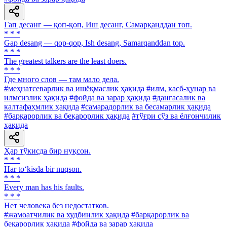
Гап десанг — қоп-қоп, Иш десанг, Самарқанддан топ.
* * *
Gap desang — qop-qop, Ish desang, Samarqanddan top.
* * *
The greatest talkers are the least doers.
* * *
Где много слов — там мало дела.
#меҳнатсеварлик ва ишёқмаслик ҳақида
#илм, касб-ҳунар ва
илмсизлик ҳақида
#фойда ва зарар ҳақида
#дангасалик ва
калтафаҳмлик ҳақида
#самарадорлик ва бесамарлик ҳақида
#барқарорлик ва беқарорлик ҳақида
#тўғри сўз ва ёлғончилик
ҳақида
Ҳар тўкисда бир нуқсон.
* * *
Har to‘kisda bir nuqson.
* * *
Every man has his faults.
* * *
Нет человека без недостатков.
#жамоатчилик ва худбинлик ҳақида
#барқарорлик ва
беқарорлик ҳақида
#фойда ва зарар ҳақида