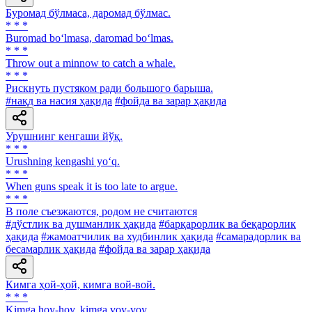
Буромад бўлмаса, даромад бўлмас.
* * *
Buromad bo‘lmasa, daromad bo‘lmas.
* * *
Throw out a minnow to catch a whale.
* * *
Рискнуть пустяком ради большого барыша.
#нақд ва насия ҳақида
#фойда ва зарар ҳақида
Урушнинг кенгаши йўқ.
* * *
Urushning kengashi yo‘q.
* * *
When guns speak it is too late to argue.
* * *
В поле съезжаются, родом не считаются
#дўстлик ва душманлик ҳақида
#барқарорлик ва беқарорлик
ҳақида
#жамоатчилик ва худбинлик ҳақида
#самарадорлик ва
бесамарлик ҳақида
#фойда ва зарар ҳақида
Кимга ҳой-ҳой, кимга вой-вой.
* * *
Kimga hoy-hoy, kimga voy-voy.