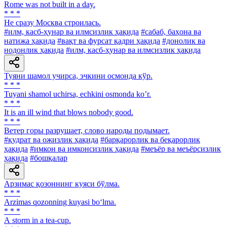
Rome was not built in a day.
* * *
He сразу Москва строилась.
#илм, касб-ҳунар ва илмсизлик ҳақида
#сабаб, баҳона ва
натижа ҳақида
#вақт ва фурсат қадри ҳақида
#донолик ва
нодонлик ҳақида
#илм, касб-ҳунар ва илмсизлик ҳақида
Туяни шамол учирса, эчкини осмонда кўр.
* * *
Tuyani shamol uchirsa, echkini osmonda koʼr.
* * *
It is an ill wind that blows nobody good.
* * *
Ветер горы разрушает, слово народы подымает.
#қудрат ва ожизлик ҳақида
#барқарорлик ва беқарорлик
ҳақида
#имкон ва имконсизлик ҳақида
#меъёр ва меъёрсизлик
ҳақида
#бошқалар
Арзимас қозоннинг куяси бўлма.
* * *
Arzimas qozonning kuyasi bo‘lma.
* * *
А storm in a tea-cup.