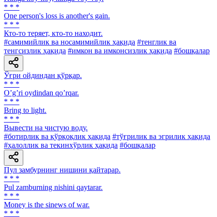
* * *
One person's loss is another's gain.
* * *
Кто-то теряет, кто-то находит.
#самимийлик ва носамимийлик ҳақида
#тенглик ва
тенгсизлик ҳақида
#имкон ва имконсизлик ҳақида
#бошқалар
Ўғри ойдиндан қўрқар.
* * *
Oʼgʼri oydindan qoʼrqar.
* * *
Bring to light.
* * *
Вывести на чистую воду.
#ботирлик ва қўрқоқлик ҳақида
#тўғрилик ва эгрилик ҳақида
#ҳалоллик ва текинхўрлик ҳақида
#бошқалар
Пул замбурнинг нишини қайтарар.
* * *
Pul zamburning nishini qaytarar.
* * *
Money is the sinews of war.
* * *