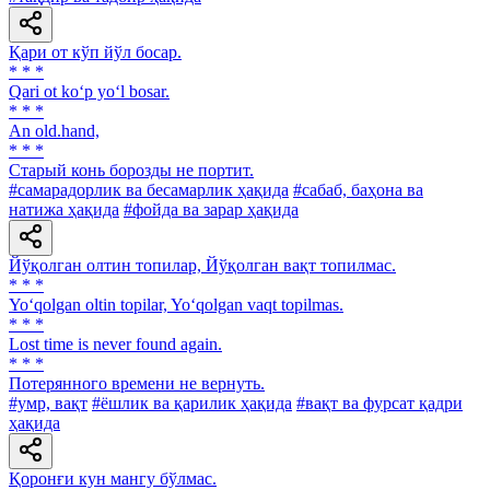
Қари от кўп йўл босар.
* * *
Qari ot ko‘p yo‘l bosar.
* * *
An old.hand,
* * *
Старый конь борозды не портит.
#самарадорлик ва бесамарлик ҳақида
#сабаб, баҳона ва
натижа ҳақида
#фойда ва зарар ҳақида
Йўқолган олтин топилар, Йўқолган вақт топилмас.
* * *
Yo‘qolgan oltin topilar, Yo‘qolgan vaqt topilmas.
* * *
Lost time is never found again.
* * *
Потерянного времени не вернуть.
#умр, вақт
#ёшлик ва қарилик ҳақида
#вақт ва фурсат қадри
ҳақида
Қоронғи кун мангу бўлмас.