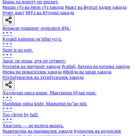
Брань на вороту не виснет.
#яхши сўз ва ёмон сўз ҳақида
#вақт ва фурсат қадри ҳақида
#умр, вақт
#йўл ва йўлдош ҳақида
Керакли тошнинг оғирлиги йўқ.
* * *
Kerakli toshning og‘irligi yo‘q.
* * *
Store is no sore.
* * *
Запас не ноша, рук не оттянет.
#эҳтиёж ва зарурият ҳақида
#сабаб, баҳона ва натижа ҳақида
#режа ва режасизлик ҳақида
#фойда ва зарар ҳақида
#эҳтиёткорлик ва эҳтиётсизлик ҳақида
Ҳаддидан ошса киши, Мақтаниш бўлар иши.
* * *
Haddidan oshsa kishi, Maqtanish boʼlar ishi.
* * *
Too clever by half.
* * *
Хвастать — не колеса мазать.
#камтарлик ва манманлик ҳақида
#донолик ва нодонлик