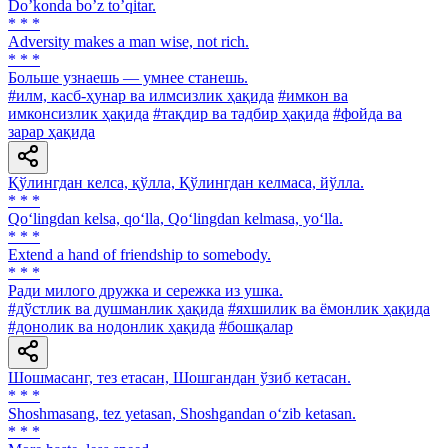
Doʼkonda boʼz toʼqitar.
* * *
Adversity makes a man wise, not rich.
* * *
Больше узнаешь — умнее станешь.
#илм, касб-ҳунар ва илмсизлик ҳақида
#имкон ва
имконсизлик ҳақида
#тақдир ва тадбир ҳақида
#фойда ва
зарар ҳақида
Қўлингдан келса, қўлла, Қўлингдан келмаса, йўлла.
* * *
Qo‘lingdan kelsa, qo‘lla, Qo‘lingdan kelmasa, yo‘lla.
* * *
Extend a hand of friendship to somebody.
* * *
Ради милого дружка и сережка из ушка.
#дўстлик ва душманлик ҳақида
#яхшилик ва ёмонлик ҳақида
#донолик ва нодонлик ҳақида
#бошқалар
Шошмасанг, тез етасан, Шошгандан ўзиб кетасан.
* * *
Shoshmasang, tez yetasan, Shoshgandan o‘zib ketasan.
* * *