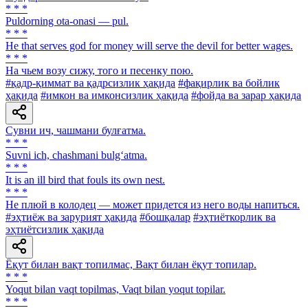
* * *
Puldorning ota-onasi — pul.
* * *
He that serves god for money will serve the devil for better wages.
* * *
На чьем возу сижу, того и песенку пою.
#қадр-қиммат ва қадрсизлик ҳақида
#фақирлик ва бойлик
ҳақида
#имкон ва имконсизлик ҳақида
#фойда ва зарар ҳақида
Сувни ич, чашмани булғатма.
* * *
Suvni ich, chashmani bulg‘atma.
* * *
It is an ill bird that fouls its own nest.
* * *
He плюй в колодец — может придется из него воды напиться.
#эҳтиёж ва зарурият ҳақида
#бошқалар
#эҳтиёткорлик ва
эҳтиётсизлик ҳақида
Ёқут билан вақт топилмас, Вақт билан ёқут топилар.
* * *
Yoqut bilan vaqt topilmas, Vaqt bilan yoqut topilar.
* * *