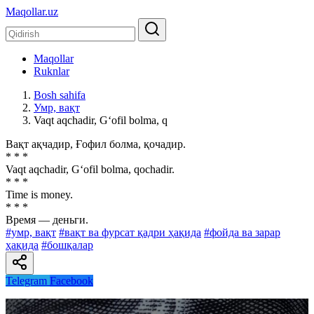
Maqollar.uz
Maqollar
Ruknlar
Bosh sahifa
Умр, вақт
Vaqt aqchadir, G‘ofil bolma, q
Вақт ақчадир, Ғофил болма, қочадир.
* * *
Vaqt aqchadir, G‘ofil bolma, qochadir.
* * *
Time is money.
* * *
Время — деньги.
#умр, вақт
#вақт ва фурсат қадри ҳақида
#фойда ва зарар
ҳақида
#бошқалар
Telegram
Facebook