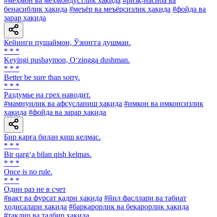
#меҳмон ва меҳмондўстлик ҳақида
#ризқ-насиба ва
бенасиблик ҳақида
#меъёр ва меъёрсизлик ҳақида
#фойда ва
зарар ҳақида
Кейинги пушаймон, Ўзингга душман.
* * *
Keyingi pushaymon, O‘zingga dushman.
* * *
Better be sure than sorry.
* * *
Раздумье на грех наводит.
#мамнунлик ва афсусланиш ҳақида
#имкон ва имконсизлик
ҳақида
#фойда ва зарар ҳақида
Бир қарға билан қиш келмас.
* * *
Bir qarg‘a bilan qish kelmas.
* * *
Once is no rule.
* * *
Один раз не в счет
#вақт ва фурсат қадри ҳақида
#йил фасллари ва табиат
ҳодисалари ҳақида
#барқарорлик ва беқарорлик ҳақида
#тақдир ва тадбир ҳақида