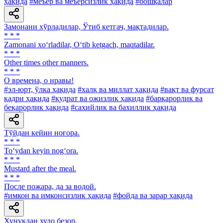
ҳақида
#меъёр ва меъёрсизлик ҳақида
#бошқалар
Замонани хўрладилар, Ўтиб кетгач, мақтадилар.
* * *
Zamonani xo‘rladilar, O‘tib ketgach, maqtadilar.
* * *
Other times other manners.
* * *
О времена, о нравы!
#эл-юрт, ўлка ҳақида
#халқ ва миллат ҳақида
#вақт ва фурсат
қадри ҳақида
#қудрат ва ожизлик ҳақида
#барқарорлик ва
беқарорлик ҳақида
#сахийлик ва бахиллик ҳақида
Тўйдан кейин ноғора.
* * *
To‘ydan keyin nog‘ora.
* * *
Mustard after the meal.
* * *
После пожара, да за водой.
#имкон ва имконсизлик ҳақида
#фойда ва зарар ҳақида
Хунукдан худо безор.