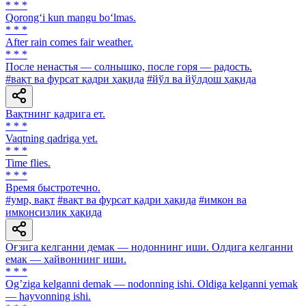
* * *
Qorong‘i kun mangu bo‘lmas.
* * *
After rain comes fair weather.
* * *
После ненастья — солнышко, после горя — радость.
#вақт ва фурсат қадри ҳақида
#йўл ва йўлдош ҳақида
Вақтнинг қадрига ет.
* * *
Vaqtning qadriga yet.
* * *
Time flies.
* * *
Время быстротечно.
#умр, вақт
#вақт ва фурсат қадри ҳақида
#имкон ва
имконсизлик ҳақида
Оғзига келганни демак — нодоннинг иши. Олдига келганни
емак — ҳайвоннинг иши.
* * *
Ogʼziga kelganni demak — nodonning ishi. Oldiga kelganni yemak
— hayvonning ishi.