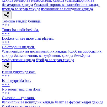
ҳақида
#меъёр ва меъёрсизлик ҳақида
#самарадорлик ва
бесамарлик ҳақида
#тажрибакорлик ва калтабинлик ҳақида
#фойда ва зарар ҳақида
#эпчиллик ва ношудлик ҳақида
Томоша тандир бошида.
* * *
Tomosha tandir boshida.
* * *
Lookers-on see more than players.
* * *
Co стороны видней.
#самимийлик ва носамимийлик ҳақида
#одоб ва одобсизлик
ҳақида
#жамоатчилик ва худбинлик ҳақида
#меъёр ва
меъёрсизлик ҳақида
#фойда ва зарар ҳақида
Ишни уйқусида бос.
* * *
Ishni uyqusida bos.
* * *
No sooner said than done.
* * *
Сказано — сделано.
#эпчиллик ва ношудлик ҳақида
#вақт ва фурсат қадри ҳақида
#фойда ва зарар ҳақида