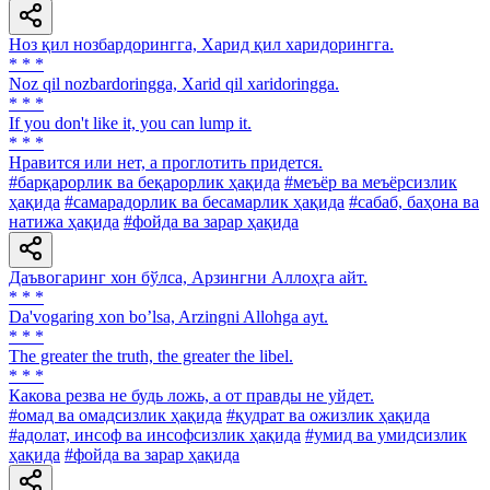
Ноз қил нозбардорингга, Харид қил харидорингга.
* * *
Noz qil nozbardoringga, Xarid qil xaridoringga.
* * *
If you don't like it, you can lump it.
* * *
Нравится или нет, а проглотить придется.
#барқарорлик ва беқарорлик ҳақида
#меъёр ва меъёрсизлик
ҳақида
#самарадорлик ва бесамарлик ҳақида
#сабаб, баҳона ва
натижа ҳақида
#фойда ва зарар ҳақида
Даъвогаринг хон бўлса, Арзингни Аллоҳга айт.
* * *
Da'vogaring xon bo’lsa, Arzingni Allohga ayt.
* * *
The greater the truth, the greater the libel.
* * *
Какова резва не будь ложь, а от правды не уйдет.
#омад ва омадсизлик ҳақида
#қудрат ва ожизлик ҳақида
#адолат, инсоф ва инсофсизлик ҳақида
#умид ва умидсизлик
ҳақида
#фойда ва зарар ҳақида