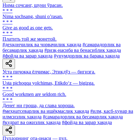
Нима сочсанг, шуни ўрасан.
* * *
Nima sochsang, shuni oʼrasan.
* * *
Give as good as one gets.
* * *
Платить той же монетой.
#деҳқончилик ва чорвачилик ҳақида
#самарадорлик ва
бесамарлик ҳақида
#ризқ-насиба ва бенасиблик ҳақида
#фойда ва зарар ҳақида
#унумдорлик ва барака ҳақида
Уста пичоққа ёлчимас, Этикдўз — бигизга.
* * *
Usta pichoqqa yolchimas, Etikdo‘z — bigizga.
* * *
Good workmen are seldom rich.
* * *
Денег ни гроша, да слава хороша.
#меҳнатсеварлик ва ишёқмаслик ҳақида
#илм, касб-ҳунар ва
илмсизлик ҳақида
#самарадорлик ва бесамарлик ҳақида
#қудрат ва ожизлик ҳақида
#фойда ва зарар ҳақида
Пулдорнинг ота-онаси — пул.