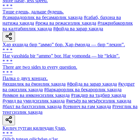
More haste, less speed.
* * *
Тише едешь, дальше будешь.
#самарадорлик ва бесамарлик ҳақида
#сабаб, баҳона ва
натижа ҳақида
#режа ва режасизлик ҳақида
#тажрибакорлик
ва калтабинлик ҳақида
#фойда ва зарар ҳақида
Ҳар яхшида бир “аммо” бор. Ҳар ёмонда — бир “лекин”.
* * *
Har yaxshida bir “ammo” bor. Har yomonda — bir “lekin”.
* * *
There are two sides to every question.
* * *
Палка о двух концах.
#яхшилик ва ёмонлик ҳақида
#фойда ва зарар ҳақида
#қудрат
ва ожизлик ҳақида
#барқарорлик ва беқарорлик ҳақида
#имкон ва имконсизлик ҳақида
#тақдир ва тадбир ҳақида
#умид ва умидсизлик ҳақида
#меъёр ва меъёрсизлик ҳақида
#бахт ва бахтсизлик ҳақида
#севинч ва ғам ҳақида
#тенглик ва
тенгсизлик ҳақида
Қилич тутган қиличдан ўлар.
* * *
Qilich tutgan qilichdan o‘lar.