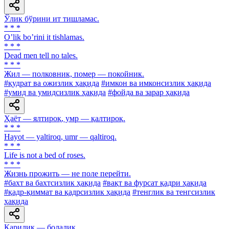
Ўлик бўрини ит тишламас.
* * *
Oʼlik boʼrini it tishlamas.
* * *
Dead men tell no tales.
* * *
Жил — полковник, помер — покойник.
#қудрат ва ожизлик ҳақида
#имкон ва имконсизлик ҳақида
#умид ва умидсизлик ҳақида
#фойда ва зарар ҳақида
Ҳаёт — ялтироқ, умр — қалтироқ.
* * *
Hayot — yaltiroq, umr — qaltiroq.
* * *
Life is not a bed of roses.
* * *
Жизнь прожить — не поле перейти.
#бахт ва бахтсизлик ҳақида
#вақт ва фурсат қадри ҳақида
#қадр-қиммат ва қадрсизлик ҳақида
#тенглик ва тенгсизлик
ҳақида
Қарилик — болалик.