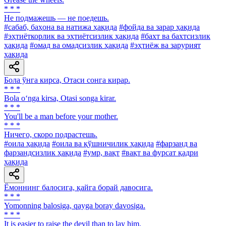
* * *
He подмажешь — не поедешь.
#сабаб, баҳона ва натижа ҳақида
#фойда ва зарар ҳақида
#эҳтиёткорлик ва эҳтиётсизлик ҳақида
#бахт ва бахтсизлик
ҳақида
#омад ва омадсизлик ҳақида
#эҳтиёж ва зарурият
ҳақида
Бола ўнга кирса, Отаси сонга кирар.
* * *
Bola o‘nga kirsa, Otasi songa kirar.
* * *
You'll be a man before your mother.
* * *
Ничего, скоро подрастешь.
#оила ҳақида
#оила ва қўшничилик ҳақида
#фарзанд ва
фарзандсизлик ҳақида
#умр, вақт
#вақт ва фурсат қадри
ҳақида
Ёмоннинг балосига, қайга борай давосига.
* * *
Yomonning balosiga, qayga boray davosiga.
* * *
It is easier to raise the devil than to lay him.