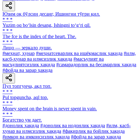
Юзим оқ бўлсин десанг, Ишингни тўғри қил.
* * *
Yuzim oq bo‘lsin desang, Ishingni to‘g‘ri qil.
* * *
The fce is the index of the heart. The.
* * *
Лицо — зеркало души.
#меҳнат, ҳунар
#меҳнатсеварлик ва ишёқмаслик ҳақида
#илм,
касб-ҳунар ва илмсизлик ҳақида
#масъулият ва
масъулиятсизлик ҳақида
#самарадорлик ва бесамарлик ҳақида
#фойда ва зарар ҳақида
Пул топгунча, ақл топ.
* * *
Pul topguncha, aql top.
* * *
Money spent on the brain is never spent in vain.
* * *
Богатство ум дает.
#донолик ҳақида
#донолик ва нодонлик ҳақида
#илм, касб-
ҳунар ва илмсизлик ҳақида
#фақирлик ва бойлик ҳақида
#имкон ва имконсизлик ҳақида
#фойда ва зарар ҳақида