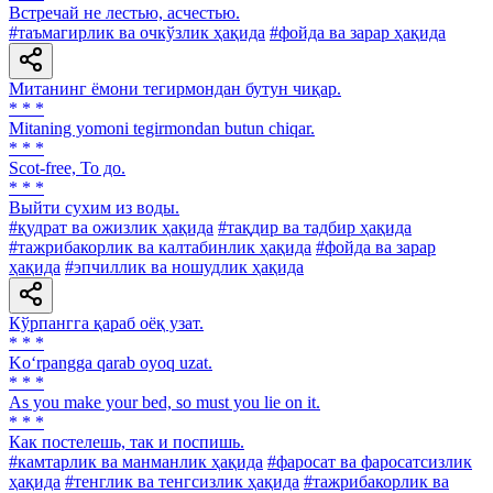
Встречай не лестью, асчестью.
#таъмагирлик ва очкўзлик ҳақида
#фойда ва зарар ҳақида
Митанинг ёмони тегирмондан бутун чиқар.
* * *
Mitaning yomoni tegirmondan butun chiqar.
* * *
Scot-free, То до.
* * *
Выйти сухим из воды.
#қудрат ва ожизлик ҳақида
#тақдир ва тадбир ҳақида
#тажрибакорлик ва калтабинлик ҳақида
#фойда ва зарар
ҳақида
#эпчиллик ва ношудлик ҳақида
Кўрпангга қараб оёқ узат.
* * *
Ko‘rpangga qarab oyoq uzat.
* * *
As you make your bed, so must you lie on it.
* * *
Как постелешь, так и поспишь.
#камтарлик ва манманлик ҳақида
#фаросат ва фаросатсизлик
ҳақида
#тенглик ва тенгсизлик ҳақида
#тажрибакорлик ва