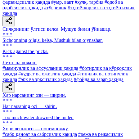
фарзандсизлик ҳақида
#умр, вақт
#хулқ, тарбия
#одоб ва
одобсизлик ҳақида
#тўғрилик
#эҳтиёткорлик ва эҳтиётсизлик
ҳақида
Сичқоннинг ўлгиси келса, Мушук билан ўйнашар.
* * *
Sichqonning o‘lgisi kelsa, Mushuk bilan o‘ynashar.
* * *
Kick against the pricks.
* * *
Лезть на рожон.
#мамнунлик ва афсусланиш ҳақида
#ботирлик ва қўрқоқлик
ҳақида
#қудрат ва ожизлик ҳақида
#тинчлик ва нотинчлик
ҳақида
#эрк ва эрксизлик ҳақида
#фойда ва зарар ҳақида
Ҳар нарсанинг ози — ширин.
* * *
Har narsaning ozi — shirin.
* * *
Too much water drowned the miller.
* * *
Хорошенького — понемножку.
#сабр-қаноат ва сабрсизлик ҳақида
#режа ва режасизлик