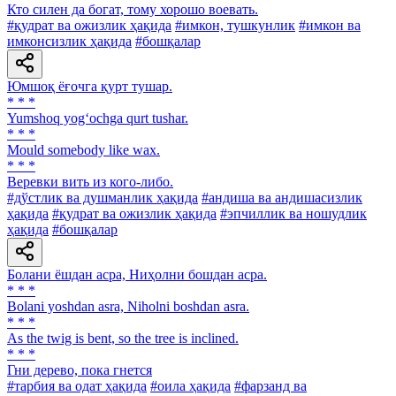
Кто силен да богат, тому хорошо воевать.
#қудрат ва ожизлик ҳақида
#имкон, тушкунлик
#имкон ва
имконсизлик ҳақида
#бошқалар
Юмшоқ ёғочга қурт тушар.
* * *
Yumshoq yog‘ochga qurt tushar.
* * *
Mould somebody like wax.
* * *
Веревки вить из кого-либо.
#дўстлик ва душманлик ҳақида
#андиша ва андишасизлик
ҳақида
#қудрат ва ожизлик ҳақида
#эпчиллик ва ношудлик
ҳақида
#бошқалар
Болани ёшдан асра, Ниҳолни бошдан асра.
* * *
Bolani yoshdan asra, Niholni boshdan asra.
* * *
As the twig is bent, so the tree is inclined.
* * *
Гни дерево, пока гнется
#тарбия ва одат ҳақида
#оила ҳақида
#фарзанд ва