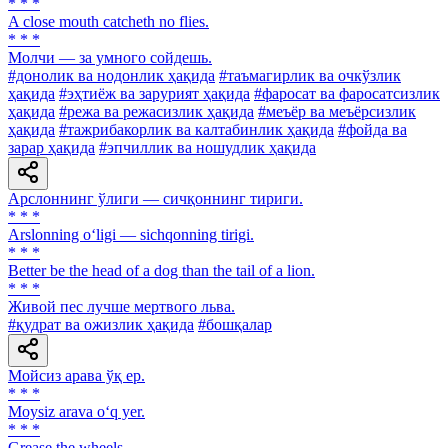
* * *
A close mouth catcheth no flies.
* * *
Молчи — за умного сойдешь.
#донолик ва нодонлик ҳақида
#таъмагирлик ва очкўзлик
ҳақида
#эҳтиёж ва зарурият ҳақида
#фаросат ва фаросатсизлик
ҳақида
#режа ва режасизлик ҳақида
#меъёр ва меъёрсизлик
ҳақида
#тажрибакорлик ва калтабинлик ҳақида
#фойда ва
зарар ҳақида
#эпчиллик ва ношудлик ҳақида
Арслоннинг ўлиги — сичқоннинг тириги.
* * *
Arslonning o‘ligi — sichqonning tirigi.
* * *
Better be the head of a dog than the tail of a lion.
* * *
Живой пес лучше мертвого льва.
#қудрат ва ожизлик ҳақида
#бошқалар
Мойсиз арава ўқ ер.
* * *
Moysiz arava o‘q yer.
* * *
Grease the wheels.