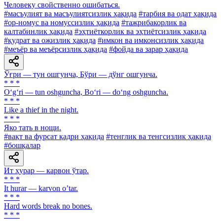
Человеку свойственно ошибаться.
#масъулият ва масъулиятсизлик ҳақида
#тарбия ва одат ҳақида
#ор-номус ва номуссизлик ҳақида
#тажрибакорлик ва
калтабинлик ҳақида
#эҳтиёткорлик ва эҳтиётсизлик ҳақида
#қудрат ва ожизлик ҳақида
#имкон ва имконсизлик ҳақида
#меъёр ва меъёрсизлик ҳақида
#фойда ва зарар ҳақида
Ўғри — тун ошгунча, Бўри — дўнг ошгунча.
* * *
O‘g‘ri — tun oshguncha, Bo‘ri — do‘ng oshguncha.
* * *
Like a thief in the night.
* * *
Яко тать в нощи.
#вақт ва фурсат қадри ҳақида
#тенглик ва тенгсизлик ҳақида
#бошқалар
Ит ҳурар — карвон ўтар.
* * *
It hurar — karvon oʼtar.
* * *
Hard words break no bones.
* * *