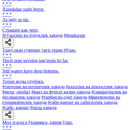
* * *
Xunukdan хudo bezor.
* * *
As ugly as sin.
* * *
Страшен как черт.
#гўзаллик ва хунуклик ҳақида
#бошқалар
Тинч оқар сувнинг таги теран бўлар.
* * *
Tinch oqar suvning tagi teran bo’lar.
* * *
Still waters have deep bottoms.
* * *
Тихие воды глубоки.
#тинчлик ва нотинчлик ҳақида
#аҳиллик ва ноаҳиллик ҳақида
#меҳр, оқибат
#вақт ва фурсат қадри ҳақида
#самарадорлик ва
бесамарлик ҳақида
#тарбия ва одат ҳақида
#фаровонлик ва
етишмовчилик ҳақида
#сабр-қаноат ва сабрсизлик ҳақида
#сабр, қаноат
#оила ҳақида
Мол эгасига ўхшамаса, ҳаром ўлар.
* * *