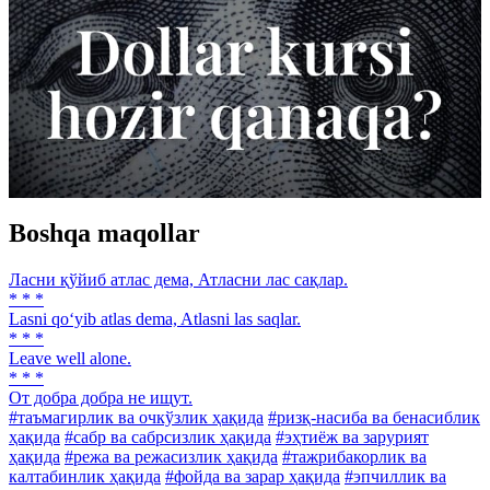
Boshqa maqollar
Ласни қўйиб атлас дема, Атласни лас сақлар.
* * *
Lasni qo‘yib atlas dema, Atlasni las saqlar.
* * *
Leave well alone.
* * *
От добра добра не ищут.
#таъмагирлик ва очкўзлик ҳақида
#ризқ-насиба ва бенасиблик
ҳақида
#сабр ва сабрсизлик ҳақида
#эҳтиёж ва зарурият
ҳақида
#режа ва режасизлик ҳақида
#тажрибакорлик ва
калтабинлик ҳақида
#фойда ва зарар ҳақида
#эпчиллик ва