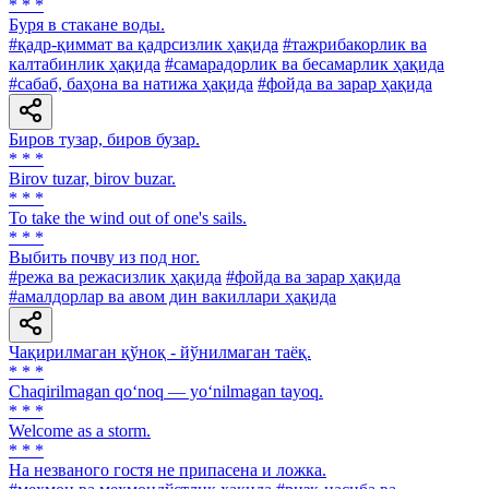
* * *
Буря в стакане воды.
#қадр-қиммат ва қадрсизлик ҳақида
#тажрибакорлик ва
калтабинлик ҳақида
#самарадорлик ва бесамарлик ҳақида
#сабаб, баҳона ва натижа ҳақида
#фойда ва зарар ҳақида
Биров тузар, биров бузар.
* * *
Birov tuzar, birov buzar.
* * *
To take the wind out of one's sails.
* * *
Выбить почву из под ног.
#режа ва режасизлик ҳақида
#фойда ва зарар ҳақида
#амалдорлар ва авом дин вакиллари ҳақида
Чақирилмаган қўноқ - йўнилмаган таёқ.
* * *
Chaqirilmagan qo‘noq — yo‘nilmagan tayoq.
* * *
Welcome as a storm.
* * *
Ha незваного гостя не припасена и ложка.