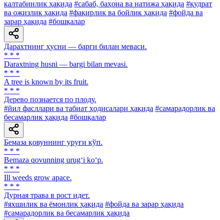
калтабинлик ҳақида
#сабаб, баҳона ва натижа ҳақида
#қудрат
ва ожизлик ҳақида
#фақирлик ва бойлик ҳақида
#фойда ва
зарар ҳақида
#бошқалар
Дарахтнинг ҳусни — барги билан меваси.
* * *
Daraxtning husni — bargi bilan mevasi.
* * *
A tree is known by its fruit.
* * *
Дерево познается по плоду.
#йил фасллари ва табиат ҳодисалари ҳақида
#самарадорлик ва
бесамарлик ҳақида
#бошқалар
Бемаза қовуннинг уруғи кўп.
* * *
Bemaza qovunning urug‘i ko‘p.
* * *
Ill weeds grow apace.
* * *
Дурная трава в рост идет.
#яхшилик ва ёмонлик ҳақида
#фойда ва зарар ҳақида
#самарадорлик ва бесамарлик ҳақида