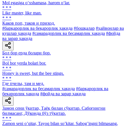
Mol egasiga o‘xshamasa, harom o‘lar.
* * *
Like master, like man.
* * *
Каков поп, таков и приход.
#барқарорлик ва беқарорлик ҳақида
#бошқалар
#ҳайвонлар ва
қушлар ҳақида
#самарадорлик ва бесамарлик ҳақида
#фойда
ва зарар ҳақида
Бол бор ерда болари бор.
* * *
Bol bor yerda bolari bor.
* * *
Honey is sweet, but the bee stings.
* * *
Где пчелы, там и мед.
#самарадорлик ва бесамарлик ҳақида
#барқарорлик ва
беқарорлик ҳақида
#фойда ва зарар ҳақида
Замон сени ўқитар, Таёқ билан сўкитар. Сабоғингни
билмасанг, Дўконда бўз тўқитар.
* * *
Zamon seni oʼqitar, Tayoq bilan soʼkitar. Sabogʼingni bilmasang,