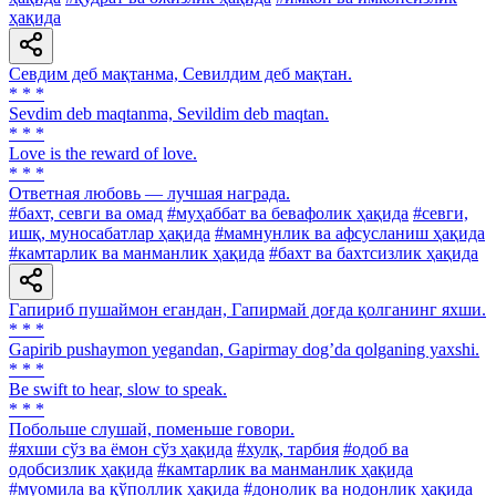
ҳақида
Севдим деб мақтанма, Севилдим деб мақтан.
* * *
Sevdim deb maqtanma, Sevildim deb maqtan.
* * *
Love is the reward of love.
* * *
Ответная любовь — лучшая награда.
#бахт, севги ва омад
#муҳаббат ва бевафолик ҳақида
#севги,
ишқ, муносабатлар ҳақида
#мамнунлик ва афсусланиш ҳақида
#камтарлик ва манманлик ҳақида
#бахт ва бахтсизлик ҳақида
Гапириб пушаймон егандан, Гапирмай доғда қолганинг яхши.
* * *
Gapirib pushaymon yegandan, Gapirmay dogʼda qolganing yaxshi.
* * *
Be swift to hear, slow to speak.
* * *
Побольше слушай, поменьше говори.
#яхши сўз ва ёмон сўз ҳақида
#хулқ, тарбия
#одоб ва
одобсизлик ҳақида
#камтарлик ва манманлик ҳақида
#муомила ва қўполлик ҳақида
#донолик ва нодонлик ҳақида