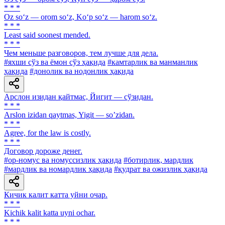
* * *
Oz so‘z — orom so‘z, Ko‘p so‘z — harom so‘z.
* * *
Least said soonest mended.
* * *
Чем меньше разговоров, тем лучше для дела.
#яхши сўз ва ёмон сўз ҳақида
#камтарлик ва манманлик
ҳақида
#донолик ва нодонлик ҳақида
Арслон изидан қайтмас, Йигит — сўзидан.
* * *
Аrslon izidan qaytmas, Yigit — soʼzidan.
* * *
Agree, for the law is costly.
* * *
Договор дороже денег.
#ор-номус ва номуссизлик ҳақида
#ботирлик, мардлик
#мардлик ва номардлик ҳақида
#қудрат ва ожизлик ҳақида
Кичик калит катта уйни очар.
* * *
Kichik kalit katta uyni ochar.
* * *