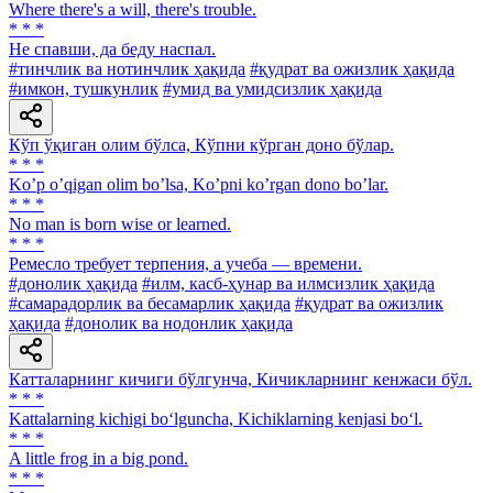
Where there's а will, there's trouble.
* * *
He спавши, да беду наспал.
#тинчлик ва нотинчлик ҳақида
#қудрат ва ожизлик ҳақида
#имкон, тушкунлик
#умид ва умидсизлик ҳақида
Кўп ўқиган олим бўлса, Кўпни кўрган доно бўлар.
* * *
Koʼp oʼqigan olim boʼlsa, Koʼpni koʼrgan dono boʼlar.
* * *
No man is born wise or learned.
* * *
Ремесло требует терпения, а учеба — времени.
#донолик ҳақида
#илм, касб-ҳунар ва илмсизлик ҳақида
#самарадорлик ва бесамарлик ҳақида
#қудрат ва ожизлик
ҳақида
#донолик ва нодонлик ҳақида
Катталарнинг кичиги бўлгунча, Кичикларнинг кенжаси бўл.
* * *
Kattalarning kichigi bo‘lguncha, Kichiklarning kenjasi bo‘l.
* * *
A little frog in a big pond.
* * *