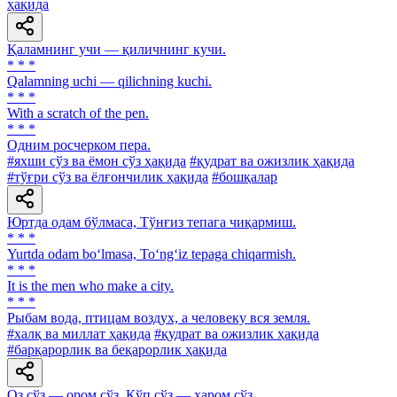
ҳақида
Қаламнинг учи — қиличнинг кучи.
* * *
Qalamning uchi — qilichning kuchi.
* * *
With a scratch of the pen.
* * *
Одним росчерком пера.
#яхши сўз ва ёмон сўз ҳақида
#қудрат ва ожизлик ҳақида
#тўғри сўз ва ёлғончилик ҳақида
#бошқалар
Юртда одам бўлмаса, Тўнғиз тепага чиқармиш.
* * *
Yurtda odam bo‘lmasa, To‘ng‘iz tepaga chiqarmish.
* * *
It is the men who make a city.
* * *
Рыбам вода, птицам воздух, а человеку вся земля.
#халқ ва миллат ҳақида
#қудрат ва ожизлик ҳақида
#барқарорлик ва беқарорлик ҳақида
Оз сўз — ором сўз, Кўп сўз — ҳаром сўз.