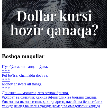
Boshqa maqollar
Пул бўлса, чангалда шўрва.
* * *
Pul boʼlsa, changalda shoʼrva.
* * *
Money answers all things.
* * *
Денежка — молитва, что острая бритва.
#қудрат ва ожизлик ҳақида
#фақирлик ва бойлик ҳақида
#имкон ва имконсизлик ҳақида
#ризқ-насиба ва бенасиблик
ҳақида
#нақд ва насия ҳақида
#омад ва омадсизлик ҳақида