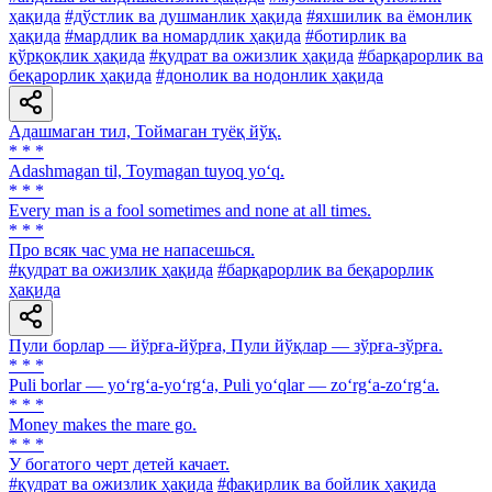
ҳақида
#дўстлик ва душманлик ҳақида
#яхшилик ва ёмонлик
ҳақида
#мардлик ва номардлик ҳақида
#ботирлик ва
қўрқоқлик ҳақида
#қудрат ва ожизлик ҳақида
#барқарорлик ва
беқарорлик ҳақида
#донолик ва нодонлик ҳақида
Адашмаган тил, Тоймаган туёқ йўқ.
* * *
Adashmagan til, Toymagan tuyoq yo‘q.
* * *
Every man is a fool sometimes and none at all times.
* * *
Про всяк час ума не напасешься.
#қудрат ва ожизлик ҳақида
#барқарорлик ва беқарорлик
ҳақида
Пули борлар — йўрға-йўрға, Пули йўқлар — зўрға-зўрға.
* * *
Puli borlar — yo‘rg‘a-yo‘rg‘a, Puli yo‘qlar — zo‘rg‘a-zo‘rg‘a.
* * *
Money makes the mare go.
* * *
У богатого черт детей качает.
#қудрат ва ожизлик ҳақида
#фақирлик ва бойлик ҳақида