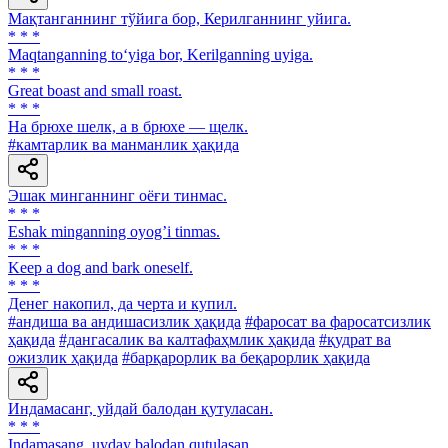
Мақтанганнинг тўйига бор, Керилганнинг уйига.
* * *
Maqtanganning to‘yiga bor, Kerilganning uyiga.
* * *
Great boast and small roast.
* * *
Ha брюхе шелк, a в брюхе — щелк.
#камтарлик ва манманлик ҳақида
Эшак минганнинг оёғи тинмас.
* * *
Eshak minganning oyogʼi tinmas.
* * *
Keep a dog and bark oneself.
* * *
Денег накопил, да черта и купил.
#андиша ва андишасизлик ҳақида
#фаросат ва фаросатсизлик
ҳақида
#дангасалик ва калтафаҳмлик ҳақида
#қудрат ва
ожизлик ҳақида
#барқарорлик ва беқарорлик ҳақида
Индамасанг, уйдай балодан қутуласан.
* * *
Indamasang, uyday balodan qutulasan.