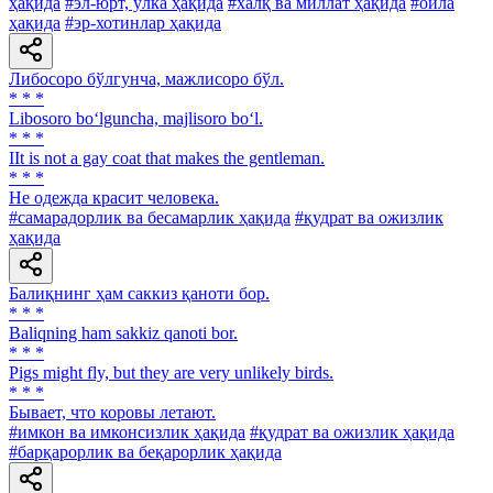
ҳақида
#эл-юрт, ўлка ҳақида
#халқ ва миллат ҳақида
#оила
ҳақида
#эр-хотинлар ҳақида
Либосоро бўлгунча, мажлисоро бўл.
* * *
Libosoro bo‘lguncha, majlisoro bo‘l.
* * *
IIt is not a gay coat that makes the gentleman.
* * *
He одежда красит человека.
#самарадорлик ва бесамарлик ҳақида
#қудрат ва ожизлик
ҳақида
Балиқнинг ҳам саккиз қаноти бор.
* * *
Baliqning ham sakkiz qanoti bor.
* * *
Pigs might fly, but they are very unlikely birds.
* * *
Бывает, что коровы летают.
#имкон ва имконсизлик ҳақида
#қудрат ва ожизлик ҳақида
#барқарорлик ва беқарорлик ҳақида