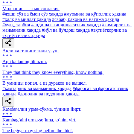
* * *
Молчание — знак согласия.
#яхши сўз ва ёмон сўз ҳақида
#муомила ва қўполлик ҳақида
#халқ ва миллат ҳақида
#сабаб, баҳона ва натижа ҳақида
#хулқ, тарбия
#андиша ва андишасизлик ҳақида
#камтарлик ва
манманлик ҳақида
#йўл ва йўлдош ҳақида
#эҳтиёткорлик ва
эҳтиётсизлик ҳақида
Ақли калтанинг тили узун.
* * *
Аqli kaltaning tili uzun.
* * *
They that think they know everything, know nothing.
* * *
В умницы попал, а из дураков не вышел.
#камтарлик ва манманлик ҳақида
#фаросат ва фаросатсизлик
ҳақида
#донолик ва нодонлик ҳақида
Камбағални урма-сўкма, тўнини йирт.
* * *
Kambag‘alni urma-so‘kma, to‘nini yirt.
* * *
The beggar may sing before the thief.