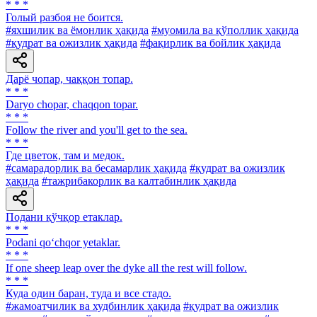
* * *
Голый разбоя не боится.
#яхшилик ва ёмонлик ҳақида
#муомила ва қўполлик ҳақида
#қудрат ва ожизлик ҳақида
#фақирлик ва бойлик ҳақида
Дарё чопар, чаққон топар.
* * *
Daryo chopar, chaqqon topar.
* * *
Follow the river and you'll get to the sea.
* * *
Где цветок, там и медок.
#самарадорлик ва бесамарлик ҳақида
#қудрат ва ожизлик
ҳақида
#тажрибакорлик ва калтабинлик ҳақида
Подани қўчқор етаклар.
* * *
Podani qo‘chqor yetaklar.
* * *
If one sheep leap over the dyke all the rest will follow.
* * *
Куда один баран, туда и все стадо.
#жамоатчилик ва худбинлик ҳақида
#қудрат ва ожизлик