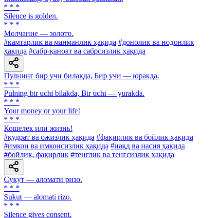
* * *
Silence is golden.
* * *
Молчание — золото.
#камтарлик ва манманлик ҳақида
#донолик ва нодонлик
ҳақида
#сабр-қаноат ва сабрсизлик ҳақида
Пулнинг бир учи билакда, Бир учи — юракда.
* * *
Pulning bir uchi bilakda, Bir uchi — yurakda.
* * *
Your money or your life!
* * *
Кошелек или жизнь!
#қудрат ва ожизлик ҳақида
#фақирлик ва бойлик ҳақида
#имкон ва имконсизлик ҳақида
#нақд ва насия ҳақида
#бойлик, фақирлик
#тенглик ва тенгсизлик ҳақида
Сукут — аломати ризо.
* * *
Sukut — alomati rizo.
* * *
Silence gives consent.