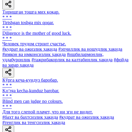
Тиришган тошга мих қоқар.
* * *
Tirishgan toshga mix qoqar.
* * *
Diligence is the mother of good luck.
* * *
Человек трудом строит счастье.
#қудрат ва ожизлик ҳақида
#эпчиллик ва ношудлик ҳақида
#имкон ва имконсизлик ҳақида
#ишбилармонлик,
уддабуронлик
#тажрибакорлик ва калтабинлик ҳақида
#фойда
ва зарар ҳақида
Кўрга кеча-кундуз баробар.
* * *
Ko‘rga kecha-kunduz barobar.
* * *
Blind men can judge no colours.
* * *
Для того слепой плачет, что ни зги не видит.
#бахт ва бахтсизлик ҳақида
#қудрат ва ожизлик ҳақида
#тенглик ва тенгсизлик ҳақида