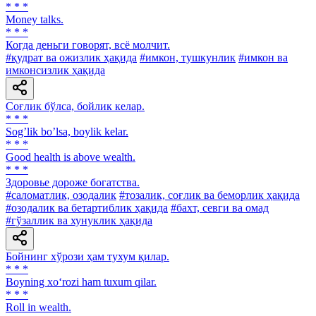
* * *
Money talks.
* * *
Когда деньги говорят, всё молчит.
#қудрат ва ожизлик ҳақида
#имкон, тушкунлик
#имкон ва
имконсизлик ҳақида
Соғлик бўлса, бойлик келар.
* * *
Sogʼlik boʼlsa, boylik kelar.
* * *
Good health is above wealth.
* * *
Здоровье дороже богатства.
#саломатлик, озодалик
#тозалик, соғлик ва беморлик ҳақида
#озодалик ва бетартиблик ҳақида
#бахт, севги ва омад
#гўзаллик ва хунуклик ҳақида
Бойнинг хўрози ҳам тухум қилар.
* * *
Boyning xo‘rozi ham tuxum qilar.
* * *
Roll in wealth.