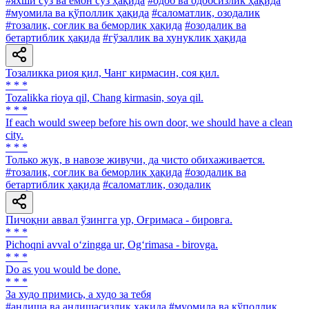
#яхши сўз ва ёмон сўз ҳақида
#одоб ва одобсизлик ҳақида
#муомила ва қўполлик ҳақида
#саломатлик, озодалик
#тозалик, соғлик ва беморлик ҳақида
#озодалик ва
бетартиблик ҳақида
#гўзаллик ва хунуклик ҳақида
Тозаликка риоя қил, Чанг кирмасин, соя қил.
* * *
Tozalikka rioya qil, Chang kirmasin, soya qil.
* * *
If each would sweep before his own door, we should have a clean
city.
* * *
Только жук, в навозе живучи, да чисто обихаживается.
#тозалик, соғлик ва беморлик ҳақида
#озодалик ва
бетартиблик ҳақида
#саломатлик, озодалик
Пичоқни аввал ўзингга ур, Оғримаса - бировга.
* * *
Pichoqni avval o‘zingga ur, Og‘rimasa - birovga.
* * *
Do as you would be done.
* * *
За худо примись, а худо за тебя
#андиша ва андишасизлик ҳақида
#муомила ва қўполлик