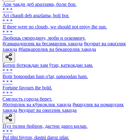
Ари чақди деб аразлама, боли бор.
* * *
Ari chaqdi deb arazlama, boli bor.
* * *
If there were no clouds, we should not enjoy the sun.
* * *
Любишь смородину, люби и оскомину.
#самарадорлик ва бесамарлик ҳақида
#қудрат ва ожизлик
ҳақида
#барқарорлик ва беқарорлик ҳақида
Ботир ботқоқдан ҳам ўтар, қатқоқдан ҳам.
* * *
Botir botqoqdan ham о'tar, qatqoqdan ham.
* * *
Fortune favours the bold.
* * *
Смелость города берет.
#ботирлик ва қўрқоқлик ҳақида
#мардлик ва номардлик
ҳақида
#қудрат ва ожизлик ҳақида
Пул тилни бийрон, дастни дароз қилар.
* * *
Pul tilni biyron, dastni daroz qilar.