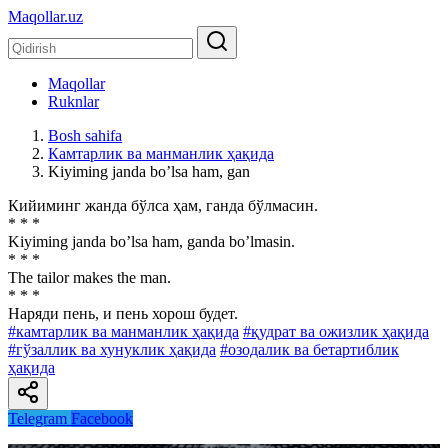
Maqollar.uz
Maqollar
Ruknlar
Bosh sahifa
Камтарлик ва манманлик ҳақида
Kiyiming janda boʼlsa ham, gan
Кийиминг жанда бўлса ҳам, ганда бўлмасин.
* * *
Kiyiming janda boʼlsa ham, ganda boʼlmasin.
* * *
The tailor makes the man.
* * *
Наряди пень, и пень хорош будет.
#камтарлик ва манманлик ҳақида
#қудрат ва ожизлик ҳақида
#гўзаллик ва хунуклик ҳақида
#озодалик ва бетартиблик
ҳақида
Telegram
Facebook