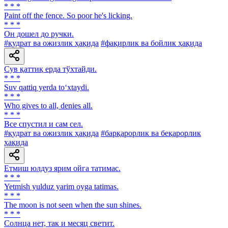
* * *
Paint off the fence. So poor he's licking.
* * *
Он дошел до ручки.
#қудрат ва ожизлик ҳақида
#фақирлик ва бойлик ҳақида
Сув қаттиқ ерда тўхтайди.
* * *
Suv qattiq yerda to‘xtaydi.
* * *
Who gives to all, denies all.
* * *
Все спустил и сам сел.
#қудрат ва ожизлик ҳақида
#барқарорлик ва беқарорлик
ҳақида
Етмиш юлдуз ярим ойга татимас.
* * *
Yetmish yulduz yarim oyga tatimas.
* * *
The moon is not seen when the sun shines.
* * *
Солнца нет, так и месяц светит.