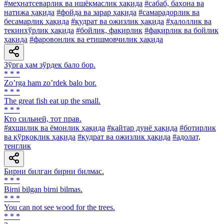
#меҳнатсеварлик ва ишёқмаслик ҳақида
#сабаб, баҳона ва
натижа ҳақида
#фойда ва зарар ҳақида
#самарадорлик ва
бесамарлик ҳақида
#қудрат ва ожизлик ҳақида
#ҳалоллик ва
текинхўрлик ҳақида
#бойлик, фақирлик
#фақирлик ва бойлик
ҳақида
#фаровонлик ва етишмовчилик ҳақида
Зўрга ҳам зўрдек бало бор.
* * *
Zoʼrga ham zoʼrdek balo bor.
* * *
The great fish eat up the small.
* * *
Кто сильней, тот прав.
#яхшилик ва ёмонлик ҳақида
#қайтар дунё ҳақида
#ботирлик
ва қўрқоқлик ҳақида
#қудрат ва ожизлик ҳақида
#адолат,
тенглик
Бирни билган бирни билмас.
* * *
Birni bilgan birni bilmas.
* * *
You can not see wood for the trees.
* * *