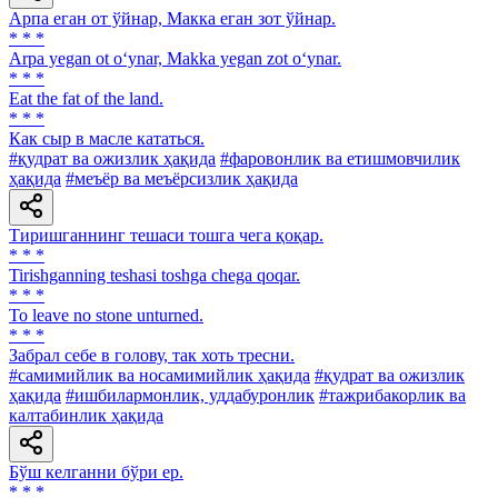
Арпа еган от ўйнар, Макка еган зот ўйнар.
* * *
Arpa yegan ot o‘ynar, Makka yegan zot o‘ynar.
* * *
Eat the fat of the land.
* * *
Как сыр в масле кататься.
#қудрат ва ожизлик ҳақида
#фаровонлик ва етишмовчилик
ҳақида
#меъёр ва меъёрсизлик ҳақида
Тиришганнинг тешаси тошга чега қоқар.
* * *
Tirishganning teshasi toshga chega qoqar.
* * *
To leave no stone unturned.
* * *
Забрал себе в голову, так хоть тресни.
#самимийлик ва носамимийлик ҳақида
#қудрат ва ожизлик
ҳақида
#ишбилармонлик, уддабуронлик
#тажрибакорлик ва
калтабинлик ҳақида
Бўш келганни бўри ер.
* * *