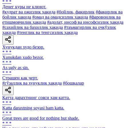
* * *
Денег куры не клюют.
#қудрат ва ожизлик ҳақида
#бойлик, фақирлик
#фақирлик ва
бойлик ҳақида
#омад ва омадсизлик ҳақида
#фаровонлик ва
етишмовчилик ҳақида
#адолат, инсоф ва инсофсизлик ҳақида
#сахийлик ва бахиллик ҳақида
#таъмагирлик ва очкўзлик
ҳақида
#тенглик ва тенгсизлик ҳақида
Хунукдан худо безор.
* * *
Xunukdan хudo bezor.
* * *
As ugly as sin.
* * *
Страшен как черт.
#гўзаллик ва хунуклик ҳақида
#бошқалар
Катта дарахтнинг сояси ҳам катта.
* * *
Katta daraxtning soyasi ham katta.
* * *
Great trees are good for nothing but shade.
* * *