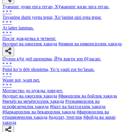
Туянинг думи ерга тегар, Хўжанинг қизи эрга тегар.
* * *
Tuyaning dumi yerga tegar, Xo‘janing qizi erga tegar.
* * *
At latter lammas.
* * *
После дождичка в четверг.
#қудрат ва ожизлик ҳақида
#имкон ва имконсизлик ҳақида
Пулни кўп деб шопирма, Йўқ вақти зор бўласан.
* * *
Pulni ko‘p deb shopirma, Yo‘q vaqti zor bo‘lasan.
* * *
Waste not, want net.
* * *
Мотовство до нужды доведет.
#қудрат ва ожизлик ҳақида
#фақирлик ва бойлик ҳақида
#меъёр ва меъёрсизлик ҳақида
#тежамкорлик ва
исрофгарчилик ҳақида
#бахт ва бахтсизлик ҳақида
#барқарорлик ва беқарорлик ҳақида
#фаровонлик ва
етишмовчилик ҳақида
#адолат, тенглик
#фойда ва зарар
ҳақида