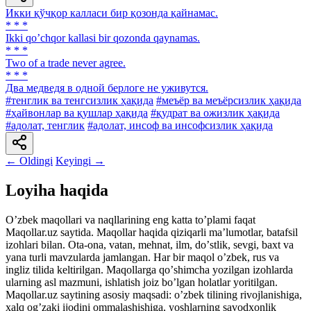
Икки қўчқор калласи бир қозонда қайнамас.
* * *
Ikki qoʼchqor kallasi bir qozonda qaynamas.
* * *
Two of a trade never agree.
* * *
Два медведя в одной берлоге не уживутся.
#тенглик ва тенгсизлик ҳақида
#меъёр ва меъёрсизлик ҳақида
#ҳайвонлар ва қушлар ҳақида
#қудрат ва ожизлик ҳақида
#адолат, тенглик
#адолат, инсоф ва инсофсизлик ҳақида
← Oldingi
Keyingi →
Loyiha haqida
Oʼzbek maqollari va naqllarining eng katta toʼplami faqat
Maqollar.uz saytida. Maqollar haqida qiziqarli maʼlumotlar, batafsil
izohlari bilan. Ota-ona, vatan, mehnat, ilm, doʼstlik, sevgi, baxt va
yana turli mavzularda jamlangan. Har bir maqol oʼzbek, rus va
ingliz tilida keltirilgan. Maqollarga qoʼshimcha yozilgan izohlarda
ularning asl mazmuni, ishlatish joiz boʼlgan holatlar yoritilgan.
Maqollar.uz saytining asosiy maqsadi: oʼzbek tilining rivojlanishiga,
xalq ogʼzaki ijodini ommalashishiga, yoshlarning savodxonlik