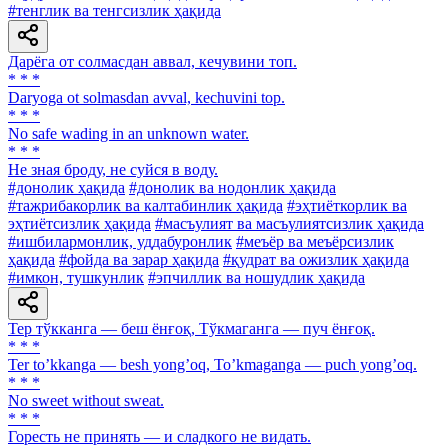
#тенглик ва тенгсизлик ҳақида
Дарёга от солмасдан аввал, кечувини топ.
* * *
Daryoga ot solmasdan avval, kechuvini top.
* * *
No safe wading in an unknown water.
* * *
He зная броду, не суйся в воду.
#донолик ҳақида
#донолик ва нодонлик ҳақида
#тажрибакорлик ва калтабинлик ҳақида
#эҳтиёткорлик ва
эҳтиётсизлик ҳақида
#масъулият ва масъулиятсизлик ҳақида
#ишбилармонлик, уддабуронлик
#меъёр ва меъёрсизлик
ҳақида
#фойда ва зарар ҳақида
#қудрат ва ожизлик ҳақида
#имкон, тушкунлик
#эпчиллик ва ношудлик ҳақида
Тер тўкканга — беш ёнғоқ, Тўкмаганга — пуч ёнғоқ.
* * *
Ter toʼkkanga — besh yongʼoq, Toʼkmaganga — puch yongʼoq.
* * *
No sweet without sweat.
* * *
Горесть не принять — и сладкого не видать.