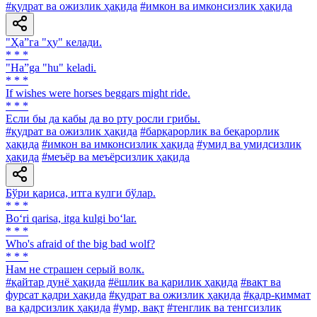
#қудрат ва ожизлик ҳақида
#имкон ва имконсизлик ҳақида
"Ҳа”га "ҳу" келади.
* * *
"Ha”ga "hu" keladi.
* * *
If wishes were horses beggars might ride.
* * *
Если бы да кабы да во рту росли грибы.
#қудрат ва ожизлик ҳақида
#барқарорлик ва беқарорлик
ҳақида
#имкон ва имконсизлик ҳақида
#умид ва умидсизлик
ҳақида
#меъёр ва меъёрсизлик ҳақида
Бўри қариса, итга кулги бўлар.
* * *
Bo‘ri qarisa, itga kulgi bo‘lar.
* * *
Who's afraid of the big bad wolf?
* * *
Нам не страшен серый волк.
#қайтар дунё ҳақида
#ёшлик ва қарилик ҳақида
#вақт ва
фурсат қадри ҳақида
#қудрат ва ожизлик ҳақида
#қадр-қиммат
ва қадрсизлик ҳақида
#умр, вақт
#тенглик ва тенгсизлик