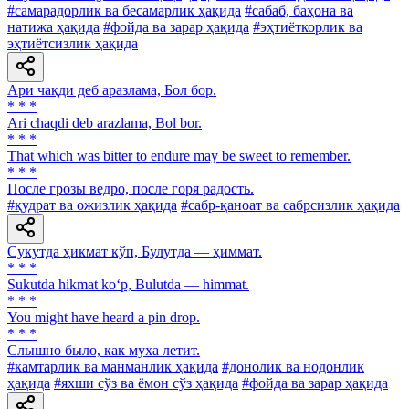
#самарадорлик ва бесамарлик ҳақида
#сабаб, баҳона ва
натижа ҳақида
#фойда ва зарар ҳақида
#эҳтиёткорлик ва
эҳтиётсизлик ҳақида
Ари чақди деб аразлама, Бол бор.
* * *
Ari chaqdi deb arazlama, Bol bor.
* * *
That which was bitter to endure may be sweet to remember.
* * *
После грозы ведро, после горя радость.
#қудрат ва ожизлик ҳақида
#сабр-қаноат ва сабрсизлик ҳақида
Сукутда ҳикмат кўп, Булутда — ҳиммат.
* * *
Sukutda hikmat ko‘p, Bulutda — himmat.
* * *
You might have heard a pin drop.
* * *
Слышно было, как муха летит.
#камтарлик ва манманлик ҳақида
#донолик ва нодонлик
ҳақида
#яхши сўз ва ёмон сўз ҳақида
#фойда ва зарар ҳақида