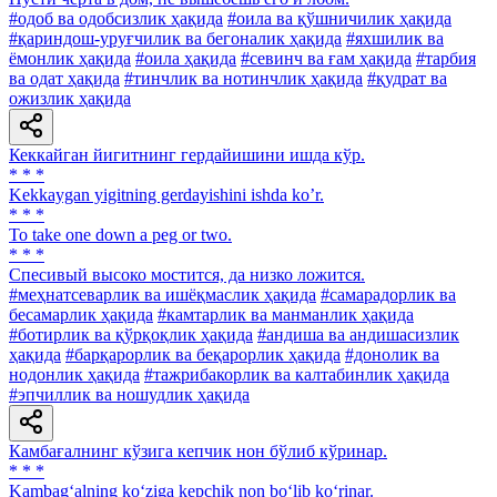
#одоб ва одобсизлик ҳақида
#оила ва қўшничилик ҳақида
#қариндош-уруғчилик ва бегоналик ҳақида
#яхшилик ва
ёмонлик ҳақида
#оила ҳақида
#севинч ва ғам ҳақида
#тарбия
ва одат ҳақида
#тинчлик ва нотинчлик ҳақида
#қудрат ва
ожизлик ҳақида
Кеккайган йигитнинг гердайишини ишда кўр.
* * *
Kekkaygan yigitning gerdayishini ishda koʼr.
* * *
To take one down a peg or two.
* * *
Спесивый высоко мостится, да низко ложится.
#меҳнатсеварлик ва ишёқмаслик ҳақида
#самарадорлик ва
бесамарлик ҳақида
#камтарлик ва манманлик ҳақида
#ботирлик ва қўрқоқлик ҳақида
#андиша ва андишасизлик
ҳақида
#барқарорлик ва беқарорлик ҳақида
#донолик ва
нодонлик ҳақида
#тажрибакорлик ва калтабинлик ҳақида
#эпчиллик ва ношудлик ҳақида
Камбағалнинг кўзига кепчик нон бўлиб кўринар.
* * *
Kambag‘alning ko‘ziga kepchik non bo‘lib ko‘rinar.