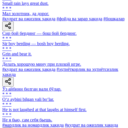
Small rain lays great dust.
* * *
Мал золотник, да дорог.
#қудрат ва ожизлик ҳақида
#фойда ва зарар ҳақида
#бошқалар
Сир бой бердинг — бош бой бердинг.
* * *
Sir boy berding — bosh boy berding.
* * *
Grin and bear it.
* * *
Делать хорошую мину при плохой игре.
#қудрат ва ожизлик ҳақида
#эҳтиёткорлик ва эҳтиётсизлик
ҳақида
Ўз айбини билган вали бўлар.
* * *
O‘z aybini bilgan vali bo‘lar.
* * *
He is not laughed at that laughs at himself first.
* * *
He я бью, сам себя бьешь.
#мардлик ва номардлик ҳақида
#қудрат ва ожизлик ҳақида