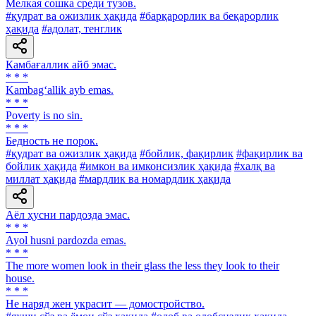
Мелкая сошка среди тузов.
#қудрат ва ожизлик ҳақида
#барқарорлик ва беқарорлик
ҳақида
#адолат, тенглик
Камбағаллик айб эмас.
* * *
Kambag‘allik ayb emas.
* * *
Poverty is no sin.
* * *
Бедность не порок.
#қудрат ва ожизлик ҳақида
#бойлик, фақирлик
#фақирлик ва
бойлик ҳақида
#имкон ва имконсизлик ҳақида
#халқ ва
миллат ҳақида
#мардлик ва номардлик ҳақида
Аёл ҳусни пардозда эмас.
* * *
Ayol husni pardozda emas.
* * *
The more women look in their glass the less they look to their
house.
* * *
He наряд жен украсит — домостройство.