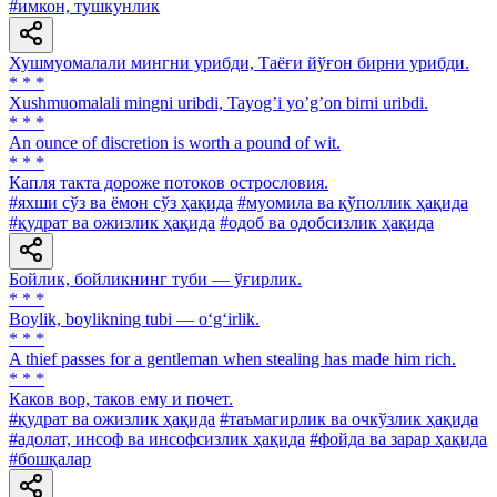
#имкон, тушкунлик
Хушмуомалали мингни урибди, Таёғи йўғон бирни урибди.
* * *
Xushmuomalali mingni uribdi, Tayogʼi yoʼgʼon birni uribdi.
* * *
An ounce of discretion is worth a pound of wit.
* * *
Капля такта дороже потоков острословия.
#яхши сўз ва ёмон сўз ҳақида
#муомила ва қўполлик ҳақида
#қудрат ва ожизлик ҳақида
#одоб ва одобсизлик ҳақида
Бойлик, бойликнинг туби — ўғирлик.
* * *
Boylik, boylikning tubi — o‘g‘irlik.
* * *
A thief passes for a gentleman when stealing has made him rich.
* * *
Каков вор, таков ему и почет.
#қудрат ва ожизлик ҳақида
#таъмагирлик ва очкўзлик ҳақида
#адолат, инсоф ва инсофсизлик ҳақида
#фойда ва зарар ҳақида
#бошқалар