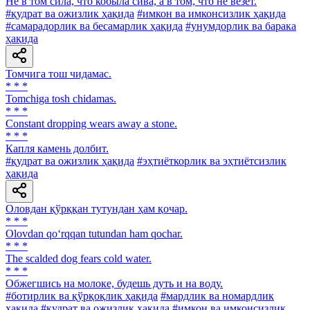
He в том сила, что кобыла сива, а в том, что не везет.
#қудрат ва ожизлик ҳақида
#имкон ва имконсизлик ҳақида
#самарадорлик ва бесамарлик ҳақида
#унумдорлик ва барака
ҳақида
Томчига тош чидамас.
* * *
Tomchiga tosh chidamas.
* * *
Constant dropping wears away a stone.
* * *
Капля камень долбит.
#қудрат ва ожизлик ҳақида
#эҳтиёткорлик ва эҳтиётсизлик
ҳақида
Оловдан қўрққан тутундан ҳам қочар.
* * *
Olovdan qo‘rqqan tutundan ham qochar.
* * *
The scalded dog fears cold water.
* * *
Обжегшись на молоке, будешь дуть и на воду.
#ботирлик ва қўрқоқлик ҳақида
#мардлик ва номардлик
ҳақида
#қудрат ва ожизлик ҳақида
#имкон ва имконсизлик