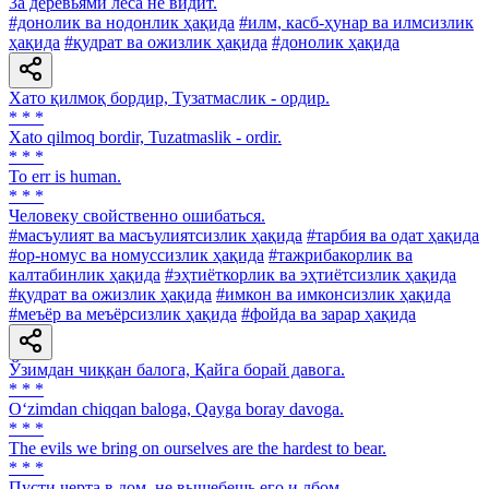
3a деревьями леса не видит.
#донолик ва нодонлик ҳақида
#илм, касб-ҳунар ва илмсизлик
ҳақида
#қудрат ва ожизлик ҳақида
#донолик ҳақида
Хато қилмоқ бордир, Тузатмаслик - ордир.
* * *
Xato qilmoq bordir, Tuzatmaslik - ordir.
* * *
To err is human.
* * *
Человеку свойственно ошибаться.
#масъулият ва масъулиятсизлик ҳақида
#тарбия ва одат ҳақида
#ор-номус ва номуссизлик ҳақида
#тажрибакорлик ва
калтабинлик ҳақида
#эҳтиёткорлик ва эҳтиётсизлик ҳақида
#қудрат ва ожизлик ҳақида
#имкон ва имконсизлик ҳақида
#меъёр ва меъёрсизлик ҳақида
#фойда ва зарар ҳақида
Ўзимдан чиққан балога, Қайга борай давога.
* * *
O‘zimdan chiqqan baloga, Qayga boray davoga.
* * *
The evils we bring on ourselves are the hardest to bear.
* * *
Пусти черта в дом, не вышебешь его и лбом.