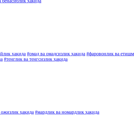
а бенасиблик ҳақида
ойлик ҳақида
#омад ва омадсизлик ҳақида
#фаровонлик ва етишм
да
#тенглик ва тенгсизлик ҳақида
а ожизлик ҳақида
#мардлик ва номардлик ҳақида