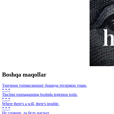
Boshqa maqollar
Тинчини топмаганнинг бошида тегирмон тоши.
* * *
Tinchini topmaganning boshida tegirmon toshi.
* * *
Where there's а will, there's trouble.
* * *
He спавши, да беду наспал.