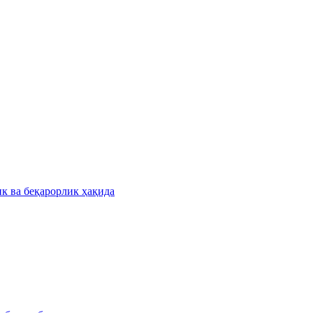
к ва беқарорлик ҳақида