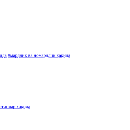
қида
#мардлик ва номардлик ҳақида
отинлар ҳақида