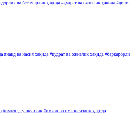
адорлик ва бесамарлик ҳақида
#қудрат ва ожизлик ҳақида
#донол
да
#нақд ва насия ҳақида
#қудрат ва ожизлик ҳақида
#барқарорли
а
#имкон, тушкунлик
#имкон ва имконсизлик ҳақида