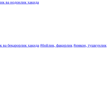
ик ва нодонлик ҳақида
к ва беқарорлик ҳақида
#бойлик, фақирлик
#имкон, тушкунлик