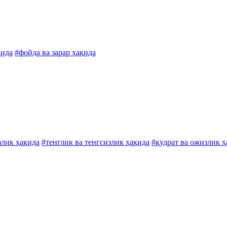
қида
#фойда ва зарар ҳақида
злик ҳақида
#тенглик ва тенгсизлик ҳақида
#қудрат ва ожизлик ҳ