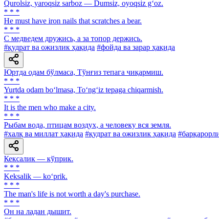
Qurolsiz, yaroqsiz sarboz — Dumsiz, oyoqsiz g‘oz.
* * *
Не must have iron nails that scratches a bear.
* * *
С медведем дружись, а за топор держись.
#қудрат ва ожизлик ҳақида
#фойда ва зарар ҳақида
Юртда одам бўлмаса, Тўнғиз тепага чиқармиш.
* * *
Yurtda odam bo‘lmasa, To‘ng‘iz tepaga chiqarmish.
* * *
It is the men who make a city.
* * *
Рыбам вода, птицам воздух, а человеку вся земля.
#халқ ва миллат ҳақида
#қудрат ва ожизлик ҳақида
#барқарорли
Кексалик — кўприк.
* * *
Keksalik — ko‘prik.
* * *
The man's life is not worth a day's purchase.
* * *
Он на ладан дышит.