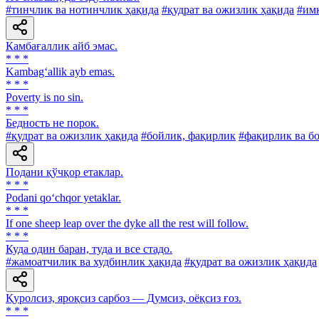
#тинчлик ва нотинчлик ҳақида
#қудрат ва ожизлик ҳақида
#им
Камбағаллик айб эмас.
* * *
Kambag‘allik ayb emas.
* * *
Poverty is no sin.
* * *
Бедность не порок.
#қудрат ва ожизлик ҳақида
#бойлик, фақирлик
#фақирлик ва б
Подани қўчқор етаклар.
* * *
Podani qo‘chqor yetaklar.
* * *
If one sheep leap over the dyke all the rest will follow.
* * *
Куда один баран, туда и все стадо.
#жамоатчилик ва худбинлик ҳақида
#қудрат ва ожизлик ҳақида
Қуролсиз, яроқсиз сарбоз — Думсиз, оёқсиз ғоз.
* * *