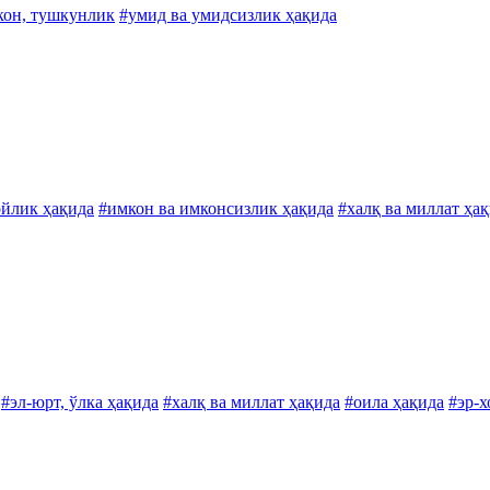
кон, тушкунлик
#умид ва умидсизлик ҳақида
ойлик ҳақида
#имкон ва имконсизлик ҳақида
#халқ ва миллат ҳа
#эл-юрт, ўлка ҳақида
#халқ ва миллат ҳақида
#оила ҳақида
#эр-х