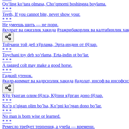
Qo‘ling ko‘tara olmasa, Cho‘qmorni boshingga boylama.
* * *
Teeth, If you cannot bite, never show your.
* * *
He умеешь шить — не пори.
#қудрат ва ожизлик ҳақида
#тажрибакорлик ва калтабинлик ҳа
Тойчани той деб хўрлама, Эрта-индин от бўлар.
* * *
Toychani toy deb xo‘rlama, Erta-indin ot bo‘lar.
* * *
A ragged colt may make a good horse.
* * *
Гадкий утенок.
#қадр-қиммат ва қадрсизлик ҳақида
#адолат, инсоф ва инсофси
Кўп ўқиган олим бўлса, Кўпни кўрган доно бўлар.
* * *
Koʼp oʼqigan olim boʼlsa, Koʼpni koʼrgan dono boʼlar.
* * *
No man is born wise or learned.
* * *
Ремесло требует терпения, а учеба — времени.