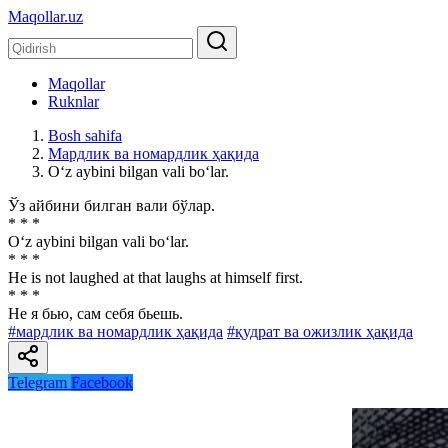
Maqollar.uz
Maqollar
Ruknlar
Bosh sahifa
Мардлик ва номардлик ҳақида
O‘z aybini bilgan vali bo‘lar.
Ўз айбини билган вали бўлар.
* * *
O‘z aybini bilgan vali bo‘lar.
* * *
He is not laughed at that laughs at himself first.
* * *
He я бью, сам себя бьешь.
#мардлик ва номардлик ҳақида
#қудрат ва ожизлик ҳақида
Telegram
Facebook