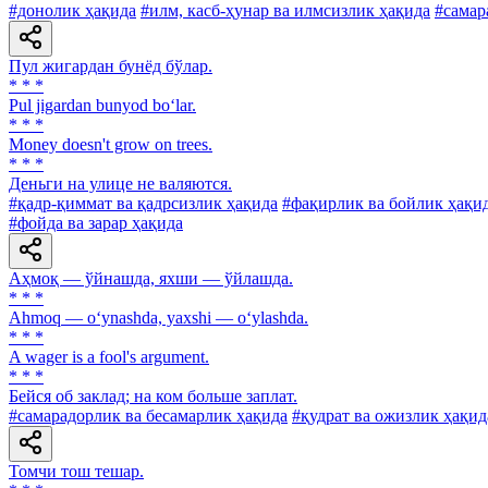
#донолик ҳақида
#илм, касб-ҳунар ва илмсизлик ҳақида
#самар
Пул жигардан бунёд бўлар.
* * *
Pul jigardan bunyod bo‘lar.
* * *
Money doesn't grow on trees.
* * *
Деньги на улице не валяются.
#қадр-қиммат ва қадрсизлик ҳақида
#фақирлик ва бойлик ҳақи
#фойда ва зарар ҳақида
Аҳмоқ — ўйнашда, яхши — ўйлашда.
* * *
Ahmoq — o‘ynashda, yaxshi — o‘ylashda.
* * *
A wager is a fool's argument.
* * *
Бейся об заклад; на ком больше заплат.
#самарадорлик ва бесамарлик ҳақида
#қудрат ва ожизлик ҳақид
Томчи тош тешар.