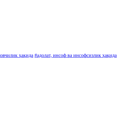
овчилик ҳақида
#адолат, инсоф ва инсофсизлик ҳақида