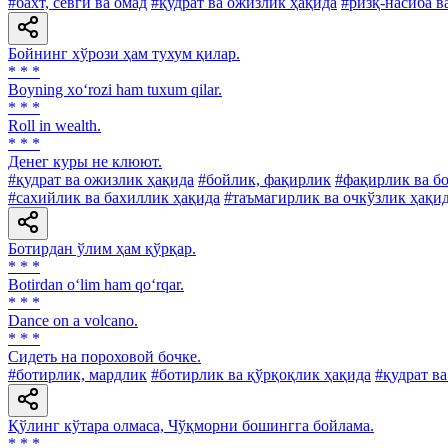
#бахт, севги ва омад
#қудрат ва ожизлик ҳақида
#ризқ-насиба в
Бойнинг хўрози ҳам тухум қилар.
* * *
Boyning xo‘rozi ham tuxum qilar.
* * *
Roll in wealth.
* * *
Денег куры не клюют.
#қудрат ва ожизлик ҳақида
#бойлик, фақирлик
#фақирлик ва б
#сахийлик ва бахиллик ҳақида
#таъмагирлик ва очкўзлик ҳақи
Ботирдан ўлим ҳам қўрқар.
* * *
Botirdan o‘lim ham qo‘rqar.
* * *
Dance on a volcano.
* * *
Сидеть на пороховой бочке.
#ботирлик, мардлик
#ботирлик ва қўрқоқлик ҳақида
#қудрат в
Қўлинг кўтара олмаса, Чўқморни бошингга бойлама.
* * *