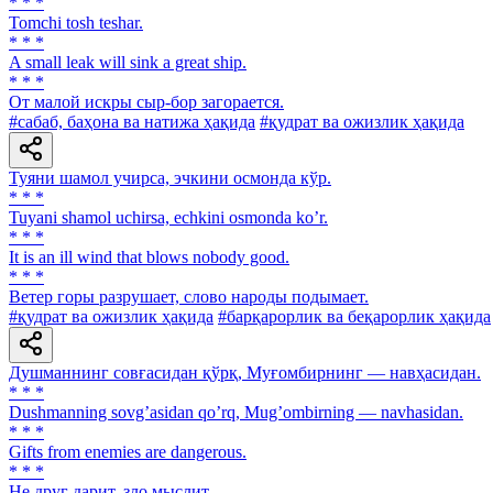
* * *
Tomchi tosh teshar.
* * *
A small leak will sink a great ship.
* * *
От малой искры сыр-бор загорается.
#сабаб, баҳона ва натижа ҳақида
#қудрат ва ожизлик ҳақида
Туяни шамол учирса, эчкини осмонда кўр.
* * *
Tuyani shamol uchirsa, echkini osmonda koʼr.
* * *
It is an ill wind that blows nobody good.
* * *
Ветер горы разрушает, слово народы подымает.
#қудрат ва ожизлик ҳақида
#барқарорлик ва беқарорлик ҳақида
Душманнинг совғасидан қўрқ, Муғомбирнинг — навҳасидан.
* * *
Dushmanning sovgʼasidan qoʼrq, Mugʼombirning — navhasidan.
* * *
Gifts from enemies are dangerous.
* * *
Не друг дарит, зло мыслит.