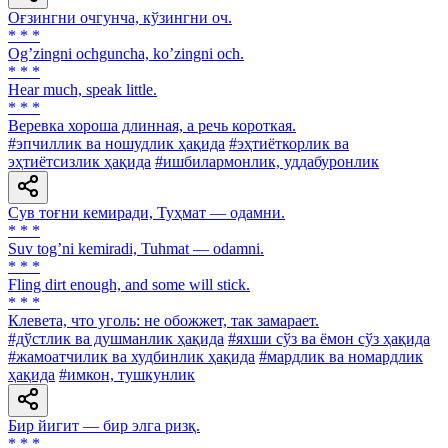
Оғзингни очгунча, кўзингни оч.
* * *
Ogʼzingni ochguncha, koʼzingni och.
* * *
Hear much, speak little.
* * *
Веревка хороша длинная, а речь короткая.
#эпчиллик ва ношудлик ҳақида
#эҳтиёткорлик ва
эҳтиётсизлик ҳақида
#ишбилармонлик, уддабуронлик
Сув тоғни кемиради, Туҳмат — одамни.
* * *
Suv togʼni kemiradi, Tuhmat — odamni.
* * *
Fling dirt enough, and some will stick.
* * *
Клевета, что уголь: не обожжет, так замарает.
#дўстлик ва душманлик ҳақида
#яхши сўз ва ёмон сўз ҳақида
#жамоатчилик ва худбинлик ҳақида
#мардлик ва номардлик
ҳақида
#имкон, тушкунлик
Бир йигит — бир элга ризқ.
* * *