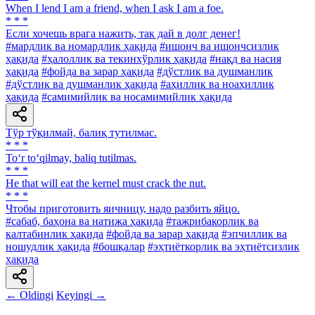
When I lend I am a friend, when I ask I am a foe.
* * *
Если хочешь врага нажить, так дай в долг денег!
#мардлик ва номардлик ҳақида
#ишонч ва ишончсизлик
ҳақида
#ҳалоллик ва текинхўрлик ҳақида
#нақд ва насия
ҳақида
#фойда ва зарар ҳақида
#дўстлик ва душманлик
#дўстлик ва душманлик ҳақида
#аҳиллик ва ноаҳиллик
ҳақида
#самимийлик ва носамимийлик ҳақида
Тўр тўқилмай, балиқ тутилмас.
* * *
To‘r to‘qilmay, baliq tutilmas.
* * *
He that will eat the kernel must crack the nut.
* * *
Чтобы приготовить яичницу, надо разбить яйцо.
#сабаб, баҳона ва натижа ҳақида
#тажрибакорлик ва
калтабинлик ҳақида
#фойда ва зарар ҳақида
#эпчиллик ва
ношудлик ҳақида
#бошқалар
#эҳтиёткорлик ва эҳтиётсизлик
ҳақида
← Oldingi
Keyingi →