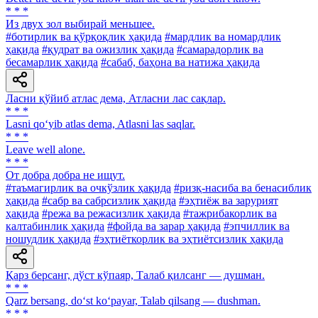
* * *
Из двух зол выбирай меньшее.
#ботирлик ва қўрқоқлик ҳақида
#мардлик ва номардлик
ҳақида
#қудрат ва ожизлик ҳақида
#самарадорлик ва
бесамарлик ҳақида
#сабаб, баҳона ва натижа ҳақида
Ласни қўйиб атлас дема, Атласни лас сақлар.
* * *
Lasni qo‘yib atlas dema, Atlasni las saqlar.
* * *
Leave well alone.
* * *
От добра добра не ищут.
#таъмагирлик ва очкўзлик ҳақида
#ризқ-насиба ва бенасиблик
ҳақида
#сабр ва сабрсизлик ҳақида
#эҳтиёж ва зарурият
ҳақида
#режа ва режасизлик ҳақида
#тажрибакорлик ва
калтабинлик ҳақида
#фойда ва зарар ҳақида
#эпчиллик ва
ношудлик ҳақида
#эҳтиёткорлик ва эҳтиётсизлик ҳақида
Қарз берсанг, дўст кўпаяр, Талаб қилсанг — душман.
* * *
Qarz bersang, do‘st ko‘payar, Talab qilsang — dushman.
* * *