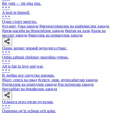
Bir yigit — bir elga rizq.
* * *
A host in himself.
* * *
Один стоит многих.
#эл-юрт, ўлка ҳақида
#меҳнатсеварлик ва ишёқмаслик ҳақида
#ризқ-насиба ва бенасиблик ҳақида
#ватан ва халқ
#халқ ва
миллат ҳақида
#мардлик ва номардлик ҳақида
Ошиқ заҳмат чекмай муродига етмас.
* * *
Oshiq zahmat chekmay murodiga yetmas.
* * *
All is fair in love and war.
* * *
В любви все средства хороши.
#бахт, севги ва омад
#севги, ишқ, муносабатлар ҳақида
#эпчиллик ва ношудлик ҳақида
#эр-хотинлар ҳақида
#муҳаббат ва бевафолик ҳақида
Осмонга оғиз очган оч қолар.
* * *
Osmonga og‘iz ochgan och qolar.