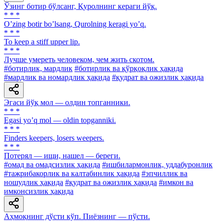
Ўзинг ботир бўлсанг, Қуролнинг кераги йўқ.
* * *
Oʼzing botir boʼlsang, Qurolning keragi yoʼq.
* * *
To keep a stiff upper lip.
* * *
Лучше умереть человеком, чем жить скотом.
#ботирлик, мардлик
#ботирлик ва қўрқоқлик ҳақида
#мардлик ва номардлик ҳақида
#қудрат ва ожизлик ҳақида
Эгаси йўқ мол — олдин топганники.
* * *
Egasi yoʼq mol — oldin topganniki.
* * *
Finders keepers, losers weepers.
* * *
Потерял — ищи, нашел — береги.
#омад ва омадсизлик ҳақида
#ишбилармонлик, уддабуронлик
#тажрибакорлик ва калтабинлик ҳақида
#эпчиллик ва
ношудлик ҳақида
#қудрат ва ожизлик ҳақида
#имкон ва
имконсизлик ҳақида
Аҳмоқнинг дўсти кўп. Пиёзнинг — пўсти.