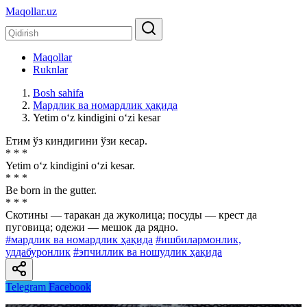
Maqollar.uz
Maqollar
Ruknlar
Bosh sahifa
Мардлик ва номардлик ҳақида
Yetim o‘z kindigini o‘zi kesar
Етим ўз киндигини ўзи кесар.
* * *
Yetim o‘z kindigini o‘zi kesar.
* * *
Be born in the gutter.
* * *
Скотины — таракан да жуколица; посуды — крест да
пуговица; одежи — мешок да рядно.
#мардлик ва номардлик ҳақида
#ишбилармонлик,
уддабуронлик
#эпчиллик ва ношудлик ҳақида
Telegram
Facebook