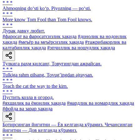
* * *
Ahmoqning do‘sti ko‘p. Piyozning — po‘sti.
* * *
More know Tom Fool than Тоm Fool knows.
* * *
Дурак давку любит.
#фаросат ва фаросатсизлик ҳақида
#донолик ва нодонлик
ҳақида
#меъёр ва меъёрсизлик ҳақида
#тажрибакорлик ва
калтабинлик ҳақида
#эпчиллик ва ношудлик ҳақида
Тулкига раҳм қилсанг, Товуғингдан ажрайсан.
* * *
Tulkiga rahm qilsang, Tovugʼingdan ajraysan.
* * *
Teach the cat the way to the kirn.
* * *
Пустить козла в огород.
#яхшилик ва ёмонлик ҳақида
#мардлик ва номардлик ҳақида
#фойда ва зарар ҳақида
Ботирсинган йигитни — Ёв келганда кўрамиз. Чечансинган
йигитни — Дов келганда кўрамиз.
* * *