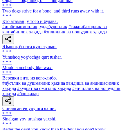
Olgan — olganniki, ot — mingonniki.
* * *
Two dogs strive for a bone, and third runs away with it.
* * *
Кто атаман, у того и булава.
#ишбилармонлик, уддабуронлик
#тажрибакорлик ва
калтабинлик ҳақида
#эпчиллик ва ношудлик ҳақида
Юмшоқ ёғочга қурт тушар.
* * *
Yumshoq yog‘ochga qurt tushar.
* * *
Mould somebody like wax.
* * *
Веревки вить из кого-либо.
#дўстлик ва душманлик ҳақида
#андиша ва андишасизлик
ҳақида
#қудрат ва ожизлик ҳақида
#эпчиллик ва ношудлик
ҳақида
#бошқалар
Синалган ёв урушга яхши.
* * *
Sinalgan yov urushga yaxshi.
* * *
Better the devil you know than the devil you don't know.