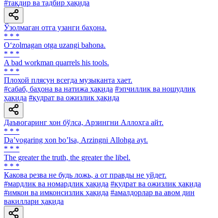
#тақдир ва тадбир ҳақида
Ўзолмаган отга узанги баҳона.
* * *
O‘zolmagan otga uzangi bahona.
* * *
A bad workman quarrels his tools.
* * *
Плохой плясун всегда музыканта хает.
#сабаб, баҳона ва натижа ҳақида
#эпчиллик ва ношудлик
ҳақида
#қудрат ва ожизлик ҳақида
Даъвогаринг хон бўлса, Арзингни Аллоҳга айт.
* * *
Daʼvogaring xon boʼlsa, Аrzingni Аllohga ayt.
* * *
The greater the truth, the greater the libel.
* * *
Какова резва не будь ложь, а от правды не уйдет.
#мардлик ва номардлик ҳақида
#қудрат ва ожизлик ҳақида
#имкон ва имконсизлик ҳақида
#амалдорлар ва авом дин
вакиллари ҳақида