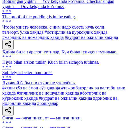
Botirsingan yigitni — Yov kelganda ko’ramiz. Chechansingan
yigitni — Dov kelganda ko‘ramiz.
* * *
The proof of the pudding is in the eating.
* * *
Чтобы узнать человека, с ним надо съесть куль соли.
#эл-юрт, ўлка ҳақида
#ботирлик ва қўрқоқлик ҳақида
#мардлик ва номардлик ҳақида
#қудрат ва ожизлик ҳақида
Ҳийла билан арслон тутилар, Куч билан сичқон тутилмас.
* * *
Hiyla bilan arslon tutilar, Kuch bilan sichqon tutilmas.
* * *
Subtlety is better than force.
* * *
Лукавой бабы и в ступе не утолчёшь.
#яхши сўз ва ёмон сўз ҳақида
#тажрибакорлик ва калтабинлик
ҳақида
#эпчиллик ва ношудлик ҳақида
#ботирлик ва
қўрқоқлик ҳақида
#қудрат ва ожизлик ҳақида
#донолик ва
нодонлик ҳақида
#бошқалар
Олган — олганники, от — минганники.
* * *