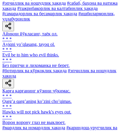
#эпчиллик ва ношудлик ҳақида
#сабаб, баҳона ва натижа
ҳақида
#тажрибакорлик ва калтабинлик ҳақида
#самарадорлик ва бесамарлик ҳақида
#ишбилармонлик,
уддабуронлик
Айиқни йўқласанг, таёқ ол.
* * *
Аyiqni yoʼqlasang, tayoq ol.
* * *
Evil be to him who evil thinks.
* * *
Без притчи и лихоманка не берет.
#ботирлик ва қўрқоқлик ҳақида
#эпчиллик ва ношудлик
ҳақида
Қарға қарғанинг кўзини чўқимас.
* * *
Qargʼa qargʼaning koʼzini choʼqimas.
* * *
Hawks will not pick hawk's eyes out.
* * *
Ворон ворону глаз не выклюет.
#мардлик ва номардлик ҳақида
#қариндош-уруғчилик ва