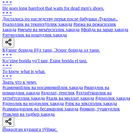
* * *
Не goes long barefoot that waits for dead men's shoes.
* * *
Достались по наследству перья после бабушки Лукерьи..
#ҳалоллик ва текинхўрлик ҳақида
#режа ва режасизлик
ҳақида
#меъёр ва меъёрсизлик ҳақида
#фойда ва зарар ҳақида
#эпчиллик ва ношудлик ҳақида
Кўзинг борида йўл тани, Эсинг борида эл тани.
* * *
Ko‘zing borida yo‘l tani, Esing borida el tani.
* * *
To know what is what.
* * *
Знать что к чему.
#самимийлик ва носамимийлик ҳақида
#мардлик ва
номардлик ҳақида
#адолат, тенглик
#эҳтиёткорлик ва
эҳтиётсизлик ҳақида
#халқ ва миллат ҳақида
#донолик ҳақида
#донолик ва нодонлик ҳақида
#эрк ва эрксизлик ҳақида
#самарадорлик ва бесамарлик ҳақида
#имкон, тушкунлик
#тақдир ва тадбир ҳақида
Йиқилган курашга тўймас.