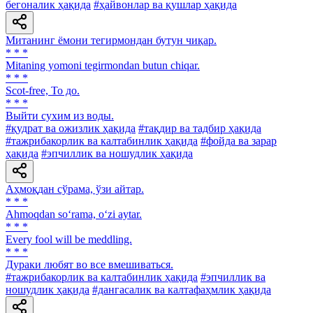
бегоналик ҳақида
#ҳайвонлар ва қушлар ҳақида
Митанинг ёмони тегирмондан бутун чиқар.
* * *
Mitaning yomoni tegirmondan butun chiqar.
* * *
Scot-free, То до.
* * *
Выйти сухим из воды.
#қудрат ва ожизлик ҳақида
#тақдир ва тадбир ҳақида
#тажрибакорлик ва калтабинлик ҳақида
#фойда ва зарар
ҳақида
#эпчиллик ва ношудлик ҳақида
Аҳмоқдан сўрама, ўзи айтар.
* * *
Ahmoqdan so‘rama, o‘zi aytar.
* * *
Every fool will be meddling.
* * *
Дураки любят во все вмешиваться.
#тажрибакорлик ва калтабинлик ҳақида
#эпчиллик ва
ношудлик ҳақида
#дангасалик ва калтафаҳмлик ҳақида