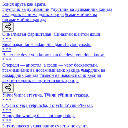
Бойся друга как врага.
#дўстлик ва душманлик
#дўстлик ва душманлик ҳақида
#мардлик ва номардлик ҳақида
#самимийлик ва
носамимийлик ҳақида
Синалмаган фариштадан, Синалган шайтон яхши.
* * *
Sinalmagan farishtadan, Sinalgan shayton yaxshi.
* * *
Better the devil you know than the devil you don't know.
* * *
Спереди — апостол, а сзади — черт бесхвостый.
#самимийлик ва носамимийлик ҳақида
#мардлик ва
номардлик ҳақида
#имкон ва имконсизлик ҳақида
#эҳтиёткорлик ва эҳтиётсизлик ҳақида
Ўйчи ўйига етгунча, Тўйчи тўйини ўтказар.
* * *
O‘ychi o‘yiga yetguncha, To‘ychi to‘yini o‘tkazar.
* * *
Happy the wooing that's not long doing.
* * *
Затянувшееся ухаживание счастья не сулит.