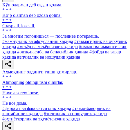
Кўп оларман деб оздан қолма.
* * *
Ko‘p olarman deb ozdan qolma.
* * *
Grasp all, lose all.
* * *
За многим погонишься — последнее потеряешь.
#мамнунлик ва афсусланиш ҳақида
#таъмагирлик ва очкўзлик
ҳақида
#меъёр ва меъёрсизлик ҳақида
#имкон ва имконсизлик
ҳақида
#ризқ-насиба ва бенасиблик ҳақида
#фойда ва зарар
ҳақида
#эпчиллик ва ношудлик ҳақида
Аҳмоқнинг олдинги тиши қимирлар.
* * *
Ahmoqning oldingi tishi qimirlar.
* * *
Have a screw loose.
* * *
He все дома.
#фаросат ва фаросатсизлик ҳақида
#тажрибакорлик ва
калтабинлик ҳақида
#эпчиллик ва ношудлик ҳақида
#эҳтиёткорлик ва эҳтиётсизлик ҳақида