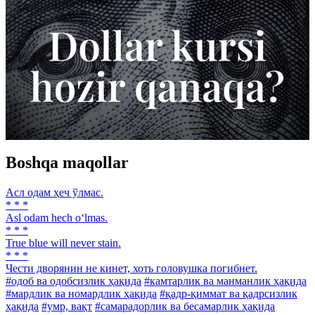
Boshqa maqollar
Асл одам ҳеч ўлмас.
* * *
Asl odam hech o‘lmas.
* * *
True blue will never stain.
* * *
Чести дворянин не кинет, хоть головушка погибнет.
#одоб ва одобсизлик ҳақида
#камтарлик ва манманлик ҳақида
#мардлик ва номардлик ҳақида
#қадр-қиммат ва қадрсизлик
ҳақида
#умр, вақт
#самарадорлик ва бесамарлик ҳақида