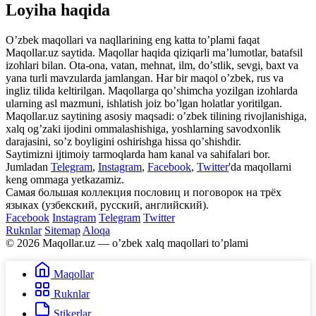
Loyiha haqida
Oʼzbek maqollari va naqllarining eng katta toʼplami faqat
Maqollar.uz saytida. Maqollar haqida qiziqarli maʼlumotlar, batafsil
izohlari bilan. Ota-ona, vatan, mehnat, ilm, doʼstlik, sevgi, baxt va
yana turli mavzularda jamlangan. Har bir maqol oʼzbek, rus va
ingliz tilida keltirilgan. Maqollarga qoʼshimcha yozilgan izohlarda
ularning asl mazmuni, ishlatish joiz boʼlgan holatlar yoritilgan.
Maqollar.uz saytining asosiy maqsadi: oʼzbek tilining rivojlanishiga,
xalq ogʼzaki ijodini ommalashishiga, yoshlarning savodxonlik
darajasini, soʼz boyligini oshirishga hissa qoʼshishdir.
Saytimizni ijtimoiy tarmoqlarda ham kanal va sahifalari bor.
Jumladan
Telegram
,
Instagram
,
Facebook
,
Twitter
'da maqollarni
keng ommaga yetkazamiz.
Самая большая коллекция пословиц и поговорок на трёх
языках (узбекский, русский, английский).
Facebook
Instagram
Telegram
Twitter
Ruknlar
Sitemap
Aloqa
© 2026 Maqollar.uz — oʼzbek xalq maqollari toʼplami
Maqollar
Ruknlar
Stikerlar