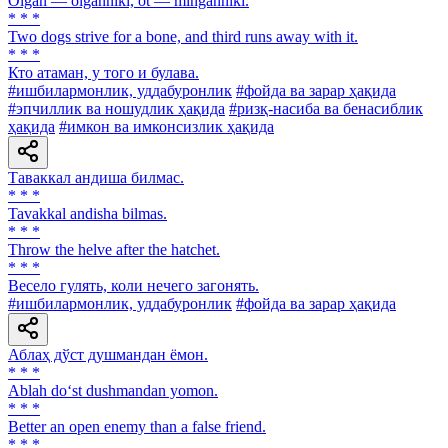
Olgan — olganniki, ot — minganniki.
* * *
Two dogs strive for a bone, and third runs away with it.
* * *
Кто атаман, у того и булава.
#ишбилармонлик, уддабуронлик
#фойда ва зарар ҳақида
#эпчиллик ва ношудлик ҳақида
#ризқ-насиба ва бенасиблик
ҳақида
#имкон ва имконсизлик ҳақида
Таваккал андиша билмас.
* * *
Tavakkal andisha bilmas.
* * *
Throw the helve after the hatchet.
* * *
Весело гулять, коли нечего загонять.
#ишбилармонлик, уддабуронлик
#фойда ва зарар ҳақида
Аблаҳ дўст душмандан ёмон.
* * *
Ablah do‘st dushmandan yomon.
* * *
Better an open enemy than a false friend.
* * *