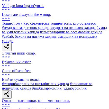
* * *
Yiqilgan kurashga toʼymas.
* * *
Losers are always in the wrong.
* * *
Тошно тому, кто сражается;а тошнее тому, кто останется.
#омад ва омадсизлик ҳақида
#қудрат ва ожизлик ҳақида
#умид
ва умидсизлик ҳақида
#самарадорлик ва бесамарлик ҳақида
#сабаб, баҳона ва натижа ҳақида
#мардлик ва номардлик
ҳақида
Эплаган икки ошар.
* * *
Eplagan ikki oshar.
* * *
Come off scot free.
* * *
Выйти сухим из воды.
#тажрибакорлик ва калтабинлик ҳақида
#эпчиллик ва
ношудлик ҳақида
#ишбилармонлик, уддабуронлик
Олган — олганники, от — мингонники.
* * *