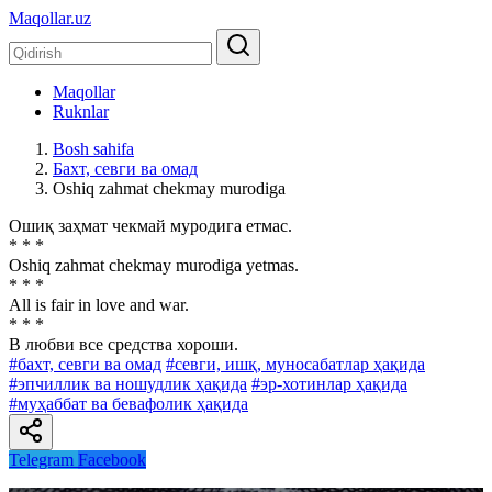
Maqollar.uz
Maqollar
Ruknlar
Bosh sahifa
Бахт, севги ва омад
Oshiq zahmat chekmay murodiga
Ошиқ заҳмат чекмай муродига етмас.
* * *
Oshiq zahmat chekmay murodiga yetmas.
* * *
All is fair in love and war.
* * *
В любви все средства хороши.
#бахт, севги ва омад
#севги, ишқ, муносабатлар ҳақида
#эпчиллик ва ношудлик ҳақида
#эр-хотинлар ҳақида
#муҳаббат ва бевафолик ҳақида
Telegram
Facebook