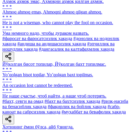
Аҳмоқ аҳмоқ эмас, Аҳмоқни аҳмоқ қилган аҳмоқ.
* * *
Ahmoq ahmoq emas, Ahmoqni ahmoq qilgan ahmoq.
* * *
He is not a wiseman, who cannot play the fool on occasion.
* * *
Ума немного надо, чтобы дураком назвать.
#фаросат ва фаросатсизлик ҳақида
#донолик ва нодонлик
ҳақида
#андиша ва андишасизлик ҳақида
#эпчиллик ва
ношудлик ҳақида
#дангасалик ва калтафаҳмлик ҳақида
Йўқолган бисот топилар, Йўқолган бахт топилмас.
* * *
Yoʼqolgan bisot topilar, Yoʼqolgan baxt topilmas.
* * *
An occasion lost cannot be redeemed.
* * *
He наше счастье, чтоб найти, а наше чтоб потерять.
#бахт, севги ва омад
#бахт ва бахтсизлик ҳақида
#ризқ-насиба
ва бенасиблик ҳақида
#фақирлик ва бойлик ҳақида
#сабр-
қаноат ва сабрсизлик ҳақида
#муҳаббат ва бевафолик ҳақида
Хотининг ёмон бўлса, айб ўзингда.