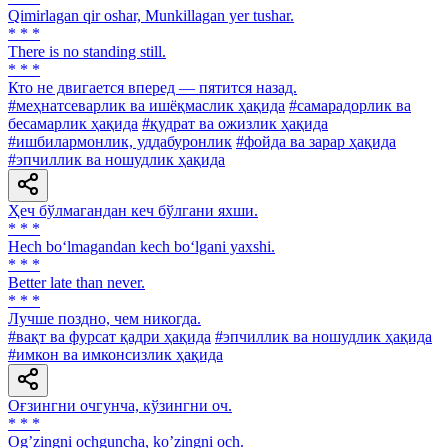
Qimirlagan qir oshar, Munkillagan yer tushar.
* * *
There is no standing still.
* * *
Кто не двигается вперед — пятится назад.
#меҳнатсеварлик ва ишёқмаслик ҳақида
#самарадорлик ва
бесамарлик ҳақида
#қудрат ва ожизлик ҳақида
#ишбилармонлик, уддабуронлик
#фойда ва зарар ҳақида
#эпчиллик ва ношудлик ҳақида
Ҳеч бўлмагандан кеч бўлгани яхши.
* * *
Hech bo‘lmagandan kech bo‘lgani yaxshi.
* * *
Better late than never.
* * *
Лучше поздно, чем никогда.
#вақт ва фурсат қадри ҳақида
#эпчиллик ва ношудлик ҳақида
#имкон ва имконсизлик ҳақида
Оғзингни очгунча, кўзингни оч.
* * *
Ogʼzingni ochguncha, koʼzingni och.