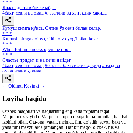
* * *
Ложка дегтя в бочке мёда.
#бахт, севги ва омад
#гўзаллик ва хунуклик ҳақида
Кумуш кимга қўнса, Олтин ўз оёғи билан келар.
* * *
Kumush kimga qoʼnsa, Oltin oʼz oyogʼi bilan kelar.
* * *
When fortune knocks open the door.
* * *
Счастье придет, и на печи найдет.
#бахт, севги ва омад
#бахт ва бахтсизлик ҳақида
#омад ва
омадсизлик ҳақида
← Oldingi
Keyingi →
Loyiha haqida
Oʼzbek maqollari va naqllarining eng katta toʼplami faqat
Maqollar.uz saytida. Maqollar haqida qiziqarli maʼlumotlar, batafsil
izohlari bilan. Ota-ona, vatan, mehnat, ilm, doʼstlik, sevgi, baxt va
yana turli mavzularda jamlangan. Har bir maqol oʼzbek, rus va
ingliz tilida keltirilgan. Maqollarga qoʼshimcha yozilgan izohlarda