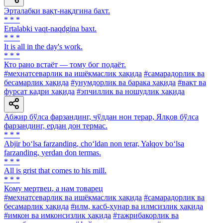
Эрталабки вақт-нақдгина бахт.
* * *
Ertalabki vaqt-naqdgina baxt.
* * *
It is all in the day's work.
* * *
Кто рано встаёт — тому бог подаёт.
#меҳнатсеварлик ва ишёқмаслик ҳақида
#самарадорлик ва
бесамарлик ҳақида
#унумдорлик ва барака ҳақида
#вақт ва
фурсат қадри ҳақида
#эпчиллик ва ношудлик ҳақида
Абжир бўлса фарзандинг, чўлдан нон терар, Ялқов бўлса
фарзандинг, ердан дон термас.
* * *
Abjir bo‘lsa farzanding, cho‘ldan non terar, Yalqov bo‘lsa
farzanding, yerdan don termas.
* * *
All is grist that comes to his mill.
* * *
Кому мертвец, а нам товарец
#меҳнатсеварлик ва ишёқмаслик ҳақида
#самарадорлик ва
бесамарлик ҳақида
#илм, касб-ҳунар ва илмсизлик ҳақида
#имкон ва имконсизлик ҳақида
#тажрибакорлик ва