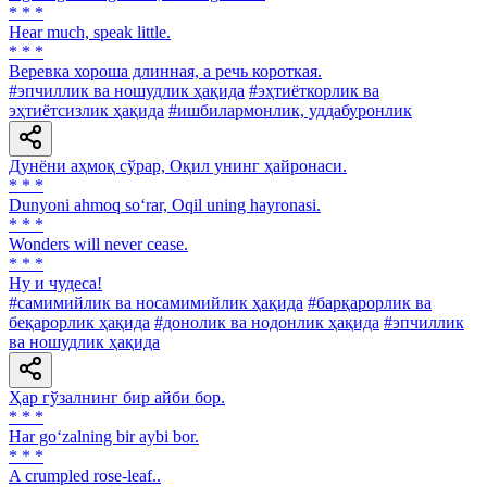
* * *
Hear much, speak little.
* * *
Веревка хороша длинная, а речь короткая.
#эпчиллик ва ношудлик ҳақида
#эҳтиёткорлик ва
эҳтиётсизлик ҳақида
#ишбилармонлик, уддабуронлик
Дунёни аҳмоқ сўрар, Оқил унинг ҳайронаси.
* * *
Dunyoni ahmoq so‘rar, Oqil uning hayronasi.
* * *
Wonders will never cease.
* * *
Ну и чудеса!
#самимийлик ва носамимийлик ҳақида
#барқарорлик ва
беқарорлик ҳақида
#донолик ва нодонлик ҳақида
#эпчиллик
ва ношудлик ҳақида
Ҳар гўзалнинг бир айби бор.
* * *
Har go‘zalning bir aybi bor.
* * *
A crumpled rose-leaf..