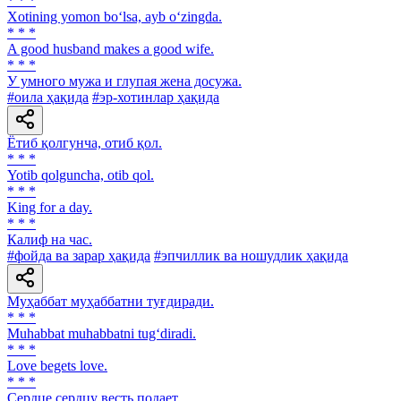
* * *
Xotining yomon bo‘lsa, ayb o‘zingda.
* * *
A good husband makes a good wife.
* * *
У умного мужа и глупая жена досужа.
#оила ҳақида
#эр-хотинлар ҳақида
Ётиб қолгунча, отиб қол.
* * *
Yotib qolguncha, otib qol.
* * *
King for a day.
* * *
Калиф на час.
#фойда ва зарар ҳақида
#эпчиллик ва ношудлик ҳақида
Муҳаббат муҳаббатни туғдиради.
* * *
Muhabbat muhabbatni tug‘diradi.
* * *
Love begets love.
* * *
Сердце сердцу весть подает.