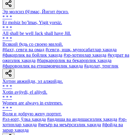
Эр молсиз бўлмас, Йигит ёрсиз.
* * *
Er molsiz boʼlmas, Yigit yorsiz.
* * *
All shall be well Jack shall have Jill.
* * *
Всякий будь со своею милой.
#бахт, севги ва омад
#севги, ишқ, муносабатлар ҳақида
#фақирлик ва бойлик ҳақида
#эр-хотинлар ҳақида
#қудрат ва
ожизлик ҳақида
#барқарорлик ва беқарорлик ҳақида
#фаровонлик ва етишмовчилик ҳақида
#адолат, тенглик
Хотин авжийди, эл алжийди.
* * *
Xotin avjiydi, el aljiydi.
* * *
Women are always in extremes.
* * *
Воля и добрую жену портит.
#эл-юрт, ўлка ҳақида
#андиша ва андишасизлик ҳақида
#эр-
хотинлар ҳақида
#меъёр ва меъёрсизлик ҳақида
#фойда ва
зарар ҳақида