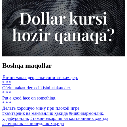
Boshqa maqollar
Ўзини «ака» дер, эчкисини «така» дер.
* * *
O‘zini «aka» der, echkisini «taka» der.
* * *
Put a good face on something.
* * *
Делать хорошую мину при плохой игре.
#камтарлик ва манманлик ҳақида
#ишбилармонлик,
уддабуронлик
#тажрибакорлик ва калтабинлик ҳақида
#эпчиллик ва ношудлик ҳақида