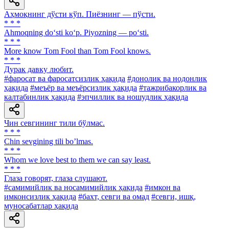
Аҳмоқнинг дўсти кўп. Пиёзнинг — пўсти.
* * *
Ahmoqning do‘sti ko‘p. Piyozning — po‘sti.
* * *
More know Tom Fool than Тоm Fool knows.
* * *
Дурак давку любит.
#фаросат ва фаросатсизлик ҳақида
#донолик ва нодонлик
ҳақида
#меъёр ва меъёрсизлик ҳақида
#тажрибакорлик ва
калтабинлик ҳақида
#эпчиллик ва ношудлик ҳақида
Чин севгининг тили бўлмас.
* * *
Chin sevgining tili boʼlmas.
* * *
Whom we love best to them we can say least.
* * *
Глаза говорят, глаза слушают.
#самимийлик ва носамимийлик ҳақида
#имкон ва
имконсизлик ҳақида
#бахт, севги ва омад
#севги, ишқ,
муносабатлар ҳақида