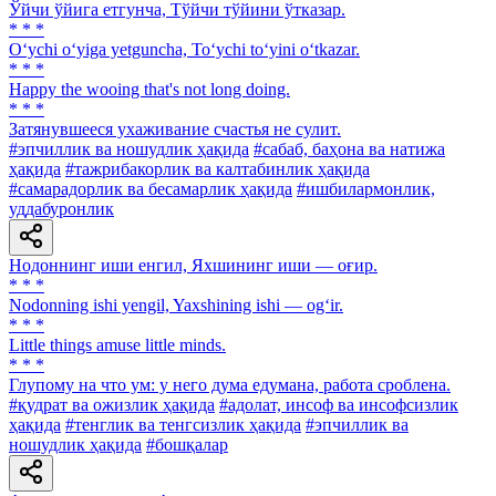
Ўйчи ўйига етгунча, Тўйчи тўйини ўтказар.
* * *
O‘ychi o‘yiga yetguncha, To‘ychi to‘yini o‘tkazar.
* * *
Happy the wooing that's not long doing.
* * *
Затянувшееся ухаживание счастья не сулит.
#эпчиллик ва ношудлик ҳақида
#сабаб, баҳона ва натижа
ҳақида
#тажрибакорлик ва калтабинлик ҳақида
#самарадорлик ва бесамарлик ҳақида
#ишбилармонлик,
уддабуронлик
Нодоннинг иши енгил, Яхшининг иши — оғир.
* * *
Nodonning ishi yengil, Yaxshining ishi — og‘ir.
* * *
Little things amuse little minds.
* * *
Глупому на что ум: у него дума eдумана, работа сроблена.
#қудрат ва ожизлик ҳақида
#адолат, инсоф ва инсофсизлик
ҳақида
#тенглик ва тенгсизлик ҳақида
#эпчиллик ва
ношудлик ҳақида
#бошқалар