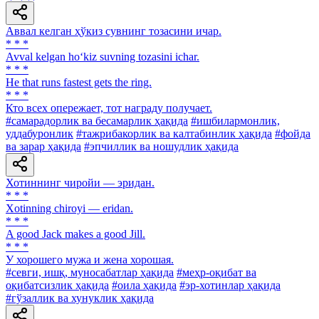
Аввал келган ҳўкиз сувнинг тозасини ичар.
* * *
Avval kelgan ho‘kiz suvning tozasini ichar.
* * *
Не that runs fastest gets the ring.
* * *
Кто всех опережает, тот награду получает.
#самарадорлик ва бесамарлик ҳақида
#ишбилармонлик,
уддабуронлик
#тажрибакорлик ва калтабинлик ҳақида
#фойда
ва зарар ҳақида
#эпчиллик ва ношудлик ҳақида
Хотиннинг чиройи — эридан.
* * *
Xotinning chiroyi — eridan.
* * *
A good Jack makes a good Jill.
* * *
У хорошего мужа и жена хорошая.
#севги, ишқ, муносабатлар ҳақида
#меҳр-оқибат ва
оқибатсизлик ҳақида
#оила ҳақида
#эр-хотинлар ҳақида
#гўзаллик ва хунуклик ҳақида