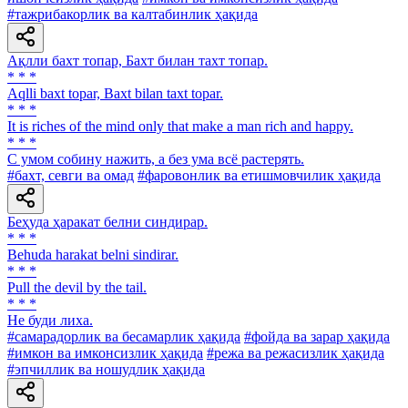
#тажрибакорлик ва калтабинлик ҳақида
Ақлли бахт топар, Бахт билан тахт топар.
* * *
Aqlli baxt topar, Baxt bilan taxt topar.
* * *
It is riches of the mind only that make a man rich and happy.
* * *
С умом собину нажить, а без ума всё растерять.
#бахт, севги ва омад
#фаровонлик ва етишмовчилик ҳақида
Беҳуда ҳаракат белни синдирар.
* * *
Behuda harakat belni sindirar.
* * *
Pull the devil by the tail.
* * *
He буди лиха.
#самарадорлик ва бесамарлик ҳақида
#фойда ва зарар ҳақида
#имкон ва имконсизлик ҳақида
#режа ва режасизлик ҳақида
#эпчиллик ва ношудлик ҳақида