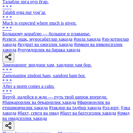
Талабли эрга нур ёғар.
* * *
Talabli erga nur yogʼar.
* * *
Much is expected where much is given.
* * *
Большому кораблю — большое и плаванье.
#севги, ишқ, муносабатлар ҳақида
#оила ҳақида
#эр-хотинлар
ҳақида
#қудрат ва ожизлик ҳақида
#имкон ва имконсизлик
ҳақида
#унумдорлик ва барака ҳақида
Замонанинг зиндони ҳам, хандони ҳам бор.
* * *
Zamonaning zindoni ham, xandoni ham bor.
* * *
After a storm comes a calm.
* * *
Веруй, надейся и жди — путь твой широк впереди.
#барқарорлик ва беқарорлик ҳақида
#фаровонлик ва
етишмовчилик ҳақида
#тақдир ва тадбир ҳақида
#эл-юрт, ўлка
ҳақида
#бахт, севги ва омад
#бахт ва бахтсизлик ҳақида
#омад
ва омадсизлик ҳақида