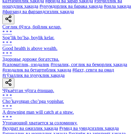
калтабинлик ҳақида
#фойда ва зарар ҳақида
#эпчиллик ва
ношудлик ҳақида
#унумдорлик ва барака ҳақида
#оила ҳақида
#фарзанд ва фарзандсизлик ҳақида
Соғлик бўлса, бойлик келар.
* * *
Sogʼlik boʼlsa, boylik kelar.
* * *
Good health is above wealth.
* * *
Здоровье дороже богатства.
#саломатлик, озодалик
#тозалик, соғлик ва беморлик ҳақида
#озодалик ва бетартиблик ҳақида
#бахт, севги ва омад
#гўзаллик ва хунуклик ҳақида
Чўкаётган чўпга ёпишар.
* * *
Choʼkayotgan choʼpga yopishar.
* * *
A drowning man will catch at a straw.
* * *
Утопающий хватается за соломинку.
#қудрат ва ожизлик ҳақида
#умид ва умидсизлик ҳақида
#эпчиллик ва ношудлик ҳақида
#эҳтиёж ва зарурият ҳақида