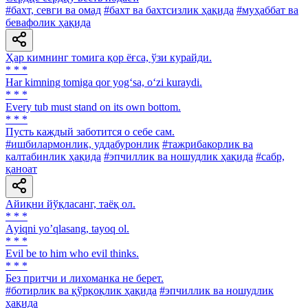
#бахт, севги ва омад
#бахт ва бахтсизлик ҳақида
#муҳаббат ва
бевафолик ҳақида
Ҳар кимнинг томига қор ёғса, ўзи курайди.
* * *
Har kimning tomiga qor yog‘sa, o‘zi kuraydi.
* * *
Every tub must stand on its own bottom.
* * *
Пусть каждый заботится о себе сам.
#ишбилармонлик, уддабуронлик
#тажрибакорлик ва
калтабинлик ҳақида
#эпчиллик ва ношудлик ҳақида
#сабр,
қаноат
Айиқни йўқласанг, таёқ ол.
* * *
Аyiqni yoʼqlasang, tayoq ol.
* * *
Evil be to him who evil thinks.
* * *
Без притчи и лихоманка не берет.
#ботирлик ва қўрқоқлик ҳақида
#эпчиллик ва ношудлик
ҳақида