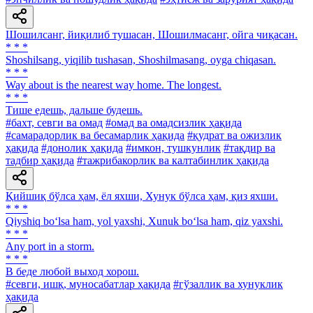
Шошилсанг, йиқилиб тушасан, Шошилмасанг, ойга чиқасан.
* * *
Shoshilsang, yiqilib tushasan, Shoshilmasang, oyga chiqasan.
* * *
Way about is the nearest way home. The longest.
* * *
Тише едешь, дальше будешь.
#бахт, севги ва омад
#омад ва омадсизлик ҳақида
#самарадорлик ва бесамарлик ҳақида
#қудрат ва ожизлик
ҳақида
#донолик ҳақида
#имкон, тушкунлик
#тақдир ва
тадбир ҳақида
#тажрибакорлик ва калтабинлик ҳақида
Қийшиқ бўлса ҳам, ёл яхши, Хунук бўлса ҳам, қиз яхши.
* * *
Qiyshiq bo‘lsa ham, yol yaxshi, Xunuk bo‘lsa ham, qiz yaxshi.
* * *
Any port in a storm.
* * *
В беде любой выход хорош.
#севги, ишқ, муносабатлар ҳақида
#гўзаллик ва хунуклик
ҳақида