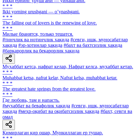
Икки ёрнинг урушгани — ўйнашгани.
* * *
Ikki yorning urushgani — oʼynashgani.
* * *
The falling out of lovers is the renewing of love.
* * *
Милые бранятся, только тешатся.
#тинчлик ва нотинчлик ҳақида
#севги, ишқ, муносабатлар
ҳақида
#эр-хотинлар ҳақида
#бахт ва бахтсизлик ҳақида
#барқарорлик ва беқарорлик ҳақида
Муҳаббат кетса, нафрат келар, Нафрат келса, муҳаббат кетар.
* * *
Muhabbat ketsa, nafrat kelar, Nafrat kelsa, muhabbat ketar.
* * *
The greatest hate springs from the greatest love.
* * *
Где любовь, там и напасть.
#муҳаббат ва бевафолик ҳақида
#севги, ишқ, муносабатлар
ҳақида
#меҳр-оқибат ва оқибатсизлик ҳақида
#бахт, севги ва
омад
Қимирлаган қир ошар, Мункиллаган ер тушар.
* * *