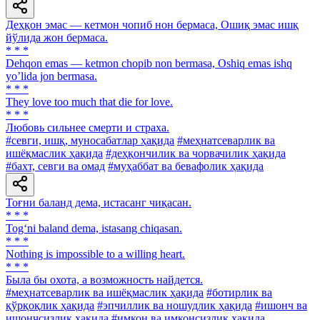
Деҳқон эмас — кетмон чопиб нон бермаса, Ошиқ эмас ишқ
йўлида жон бермаса.
* * *
Dehqon emas — ketmon chopib non bermasa, Oshiq emas ishq
yoʼlida jon bermasa.
* * *
They love too much that die for love.
* * *
Любовь сильнее смерти и страха.
#севги, ишқ, муносабатлар ҳақида
#меҳнатсеварлик ва
ишёқмаслик ҳақида
#деҳқончилик ва чорвачилик ҳақида
#бахт, севги ва омад
#муҳаббат ва бевафолик ҳақида
Тоғни баланд дема, истасанг чиқасан.
* * *
Tog‘ni baland dema, istasang chiqasan.
* * *
Nothing is impossible to a willing heart.
* * *
Была бы охота, а возможность найдется.
#меҳнатсеварлик ва ишёқмаслик ҳақида
#ботирлик ва
қўрқоқлик ҳақида
#эпчиллик ва ношудлик ҳақида
#ишонч ва
ишончсизлик ҳақида
#имкон ва имконсизлик ҳақида