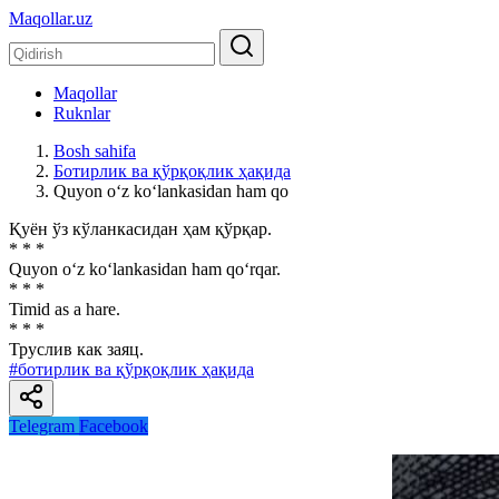
Maqollar.uz
Maqollar
Ruknlar
Bosh sahifa
Ботирлик ва қўрқоқлик ҳақида
Quyon o‘z ko‘lankasidan ham qo
Қуён ўз кўланкасидан ҳам қўрқар.
* * *
Quyon o‘z ko‘lankasidan ham qo‘rqar.
* * *
Timid as a hare.
* * *
Труслив как заяц.
#ботирлик ва қўрқоқлик ҳақида
Telegram
Facebook