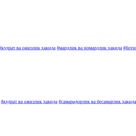
#қудрат ва ожизлик ҳақида
#мардлик ва номардлик ҳақида
#боти
#қудрат ва ожизлик ҳақида
#самарадорлик ва бесамарлик ҳақид