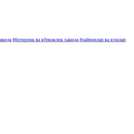
ҳақида
#ботирлик ва қўрқоқлик ҳақида
#ҳайвонлар ва қушлар