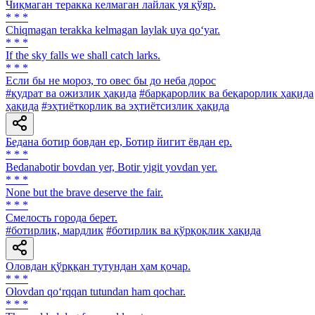
Чиқмаган теракка келмаган лайлак уя қўяр.
* * *
Chiqmagan terakka kelmagan laylak uya qo‘yar.
* * *
If the sky falls we shall catch larks.
* * *
Если бы не мороз, то овес бы до неба дорос
#қудрат ва ожизлик ҳақида
#барқарорлик ва беқарорлик ҳақида
ҳақида
#эҳтиёткорлик ва эҳтиётсизлик ҳақида
Бедана ботир бовдан ер, Ботир йигит ёвдан ер.
* * *
Bedanabotir bovdan yer, Botir yigit yovdan yer.
* * *
None but the brave deserve the fair.
* * *
Смелость города берет.
#ботирлик, мардлик
#ботирлик ва қўрқоқлик ҳақида
Оловдан қўрққан тутундан ҳам қочар.
* * *
Olovdan qo‘rqqan tutundan ham qochar.
* * *