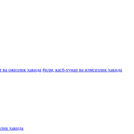
т ва ожизлик ҳақида
#илм, касб-ҳунар ва илмсизлик ҳақида
млик ҳақида