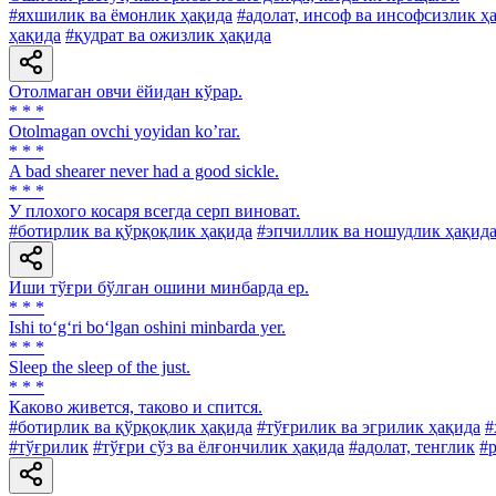
#яхшилик ва ёмонлик ҳақида
#адолат, инсоф ва инсофсизлик ҳ
ҳақида
#қудрат ва ожизлик ҳақида
Отолмаган овчи ёйидан кўрар.
* * *
Otolmagan ovchi yoyidan koʼrar.
* * *
A bad shearer never had a good sickle.
* * *
У плохого косаря всегда серп виноват.
#ботирлик ва қўрқоқлик ҳақида
#эпчиллик ва ношудлик ҳақид
Иши тўғри бўлган ошини минбарда ер.
* * *
Ishi to‘g‘ri bo‘lgan oshini minbarda yer.
* * *
Sleep the sleep of the just.
* * *
Каково живется, таково и спится.
#ботирлик ва қўрқоқлик ҳақида
#тўғрилик ва эгрилик ҳақида
#
#тўғрилик
#тўғри сўз ва ёлғончилик ҳақида
#адолат, тенглик
#р