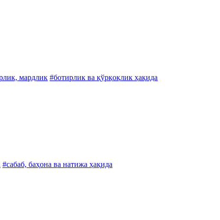
рлик, мардлик
#ботирлик ва қўрқоқлик ҳақида
а
#сабаб, баҳона ва натижа ҳақида