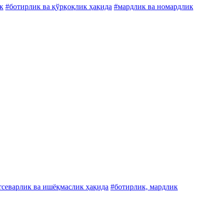
к
#ботирлик ва қўрқоқлик ҳақида
#мардлик ва номардлик
тсеварлик ва ишёқмаслик ҳақида
#ботирлик, мардлик