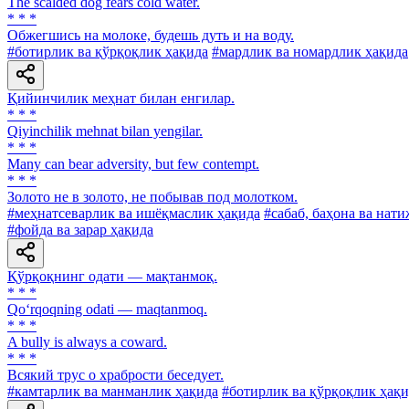
The scalded dog fears cold water.
* * *
Обжегшись на молоке, будешь дуть и на воду.
#ботирлик ва қўрқоқлик ҳақида
#мардлик ва номардлик ҳақида
Қийинчилик меҳнат билан енгилар.
* * *
Qiyinchilik mehnat bilan yengilar.
* * *
Many can bear adversity, but few contempt.
* * *
Золото не в золото, не побывав под молотком.
#меҳнатсеварлик ва ишёқмаслик ҳақида
#сабаб, баҳона ва нати
#фойда ва зарар ҳақида
Қўрқоқнинг одати — мақтанмоқ.
* * *
Qo‘rqoqning odati — maqtanmoq.
* * *
A bully is always a coward.
* * *
Всякий трус о храбрости беседует.
#камтарлик ва манманлик ҳақида
#ботирлик ва қўрқоқлик ҳақи