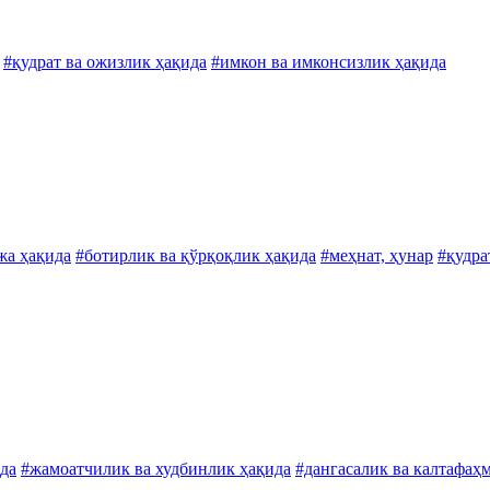
#қудрат ва ожизлик ҳақида
#имкон ва имконсизлик ҳақида
жа ҳақида
#ботирлик ва қўрқоқлик ҳақида
#меҳнат, ҳунар
#қудра
да
#жамоатчилик ва худбинлик ҳақида
#дангасалик ва калтафаҳ