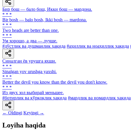
Бир бош — бало бош, Икки бош — мардона.
* * *
Bir bosh — balo bosh, Ikki bosh — mardona.
* * *
Two heads are better than one.
* * *
Ум хорошо, а два — лучше.
#дўстлик ва душманлик ҳақида
#аҳиллик ва ноаҳиллик ҳақида
Синалган ёв урушга яхши.
* * *
Sinalgan yov urushga yaxshi.
* * *
Better the devil you know than the devil you don't know.
* * *
Из двух зол выбирай меньшее.
#ботирлик ва қўрқоқлик ҳақида
#мардлик ва номардлик ҳақида
← Oldingi
Keyingi →
Loyiha haqida