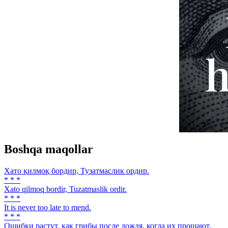
Boshqa maqollar
Хато қилмоқ бордир, Тузатмаслик ордир.
* * *
Xato qilmoq bordir, Tuzatmaslik ordir.
* * *
It is never too late to mend.
* * *
Ошибки растут, как грибы после дождя, когда их прощают.