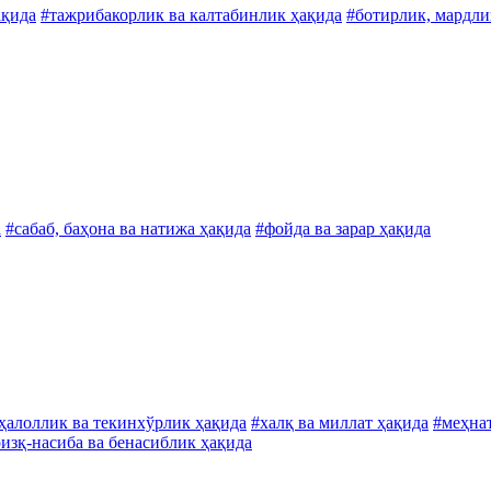
ақида
#тажрибакорлик ва калтабинлик ҳақида
#ботирлик, мардли
а
#сабаб, баҳона ва натижа ҳақида
#фойда ва зарар ҳақида
ҳалоллик ва текинхўрлик ҳақида
#халқ ва миллат ҳақида
#меҳна
изқ-насиба ва бенасиблик ҳақида