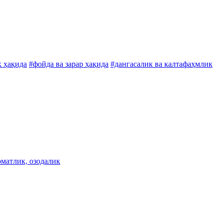
к ҳақида
#фойда ва зарар ҳақида
#дангасалик ва калтафаҳмлик
оматлик, озодалик