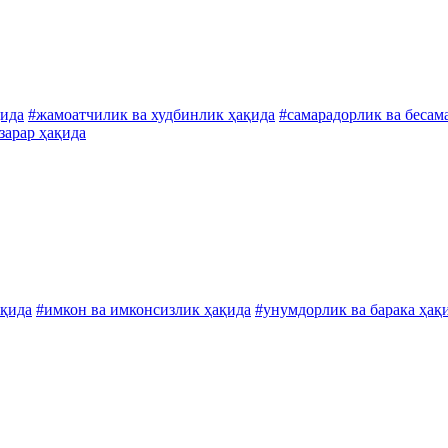
қида
#жамоатчилик ва худбинлик ҳақида
#самарадорлик ва бесам
зарар ҳақида
ақида
#имкон ва имконсизлик ҳақида
#унумдорлик ва барака ҳақ