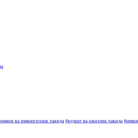
да
#имкон ва имконсизлик ҳақида
#қудрат ва ожизлик ҳақида
#имко