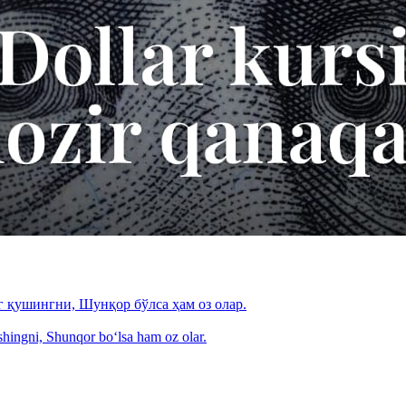
г қушингни, Шунқор бўлса ҳам оз олар.
shingni, Shunqor bo‘lsa ham oz olar.