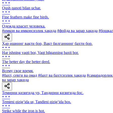
* * *
Qush qanoti bilan uchar.
* * *
Fine feathers make fine birds.
* * *
Одежда красит человека.
#имкон ва имконсизлик ҳақида
#фойда ва зарар ҳақида
#бошқа
Ҳар ишнинг вақти бор, Вақт билганнинг бахти бор.
* * *
Har ishning vaqti bor, Vaqt bilganning baxti bor.
* * *
The better day the better deed.
* * *
Всему свое время.
#бахт, севги ва омад
#бахт ва бахтсизлик ҳақида
#самарадорлик
ва зарар ҳақида
Темирни қизиғида ур, Тандирни қизиғида бос.
* * *
Temirni qizig‘ida ur, Tandirni qizig‘ida bos.
* * *
Strike while the iron is hot.