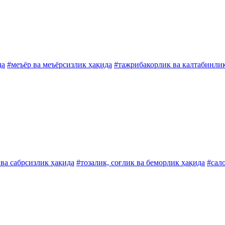
да
#меъёр ва меъёрсизлик ҳақида
#тажрибакорлик ва калтабинли
 ва сабрсизлик ҳақида
#тозалик, соғлик ва беморлик ҳақида
#сал