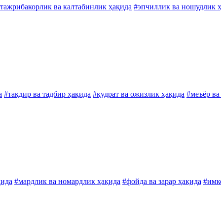
тажрибакорлик ва калтабинлик ҳақида
#эпчиллик ва ношудлик 
а
#тақдир ва тадбир ҳақида
#қудрат ва ожизлик ҳақида
#меъёр ва
қида
#мардлик ва номардлик ҳақида
#фойда ва зарар ҳақида
#имк