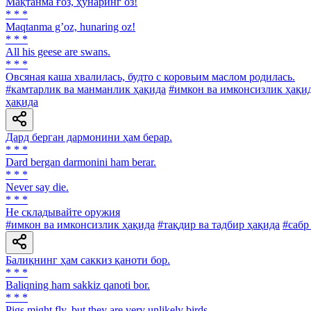
Мақтанма ғоз, ҳунаринг оз!
* * *
Maqtanma gʼoz, hunaring oz!
* * *
All his geese are swans.
* * *
Овсяная каша хвалилась, будто с коровьим маслом родилась.
#камтарлик ва манманлик ҳақида
#имкон ва имконсизлик ҳақи
ҳақида
Дард берган дармонини ҳам берар.
* * *
Dard bergan darmonini ham berar.
* * *
Never say die.
* * *
He складывайте оружия
#имкон ва имконсизлик ҳақида
#тақдир ва тадбир ҳақида
#сабр
Балиқнинг ҳам саккиз қаноти бор.
* * *
Baliqning ham sakkiz qanoti bor.
* * *
Pigs might fly, but they are very unlikely birds.