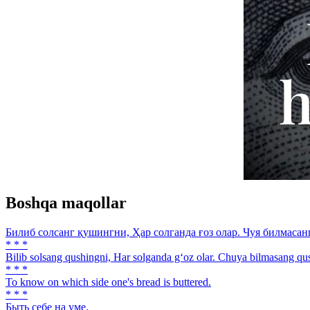
Boshqa maqollar
Билиб солсанг қушингни, Ҳар солганда ғоз олар. Чуя билмасан
* * *
Bilib solsang qushingni, Har solganda g‘oz olar. Chuya bilmasang qu
* * *
To know on which side one's bread is buttered.
* * *
Быть себе на уме.