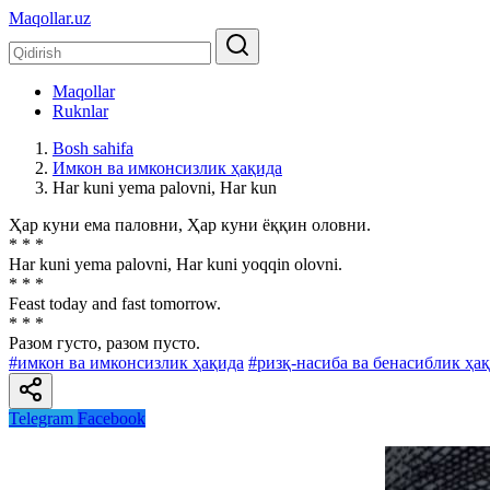
Maqollar.uz
Maqollar
Ruknlar
Bosh sahifa
Имкон ва имконсизлик ҳақида
Har kuni yema palovni, Har kun
Ҳар куни ема паловни, Ҳар куни ёққин оловни.
* * *
Har kuni yema palovni, Har kuni yoqqin olovni.
* * *
Feast today and fast tomorrow.
* * *
Разом густо, разом пусто.
#имкон ва имконсизлик ҳақида
#ризқ-насиба ва бенасиблик ҳа
Telegram
Facebook