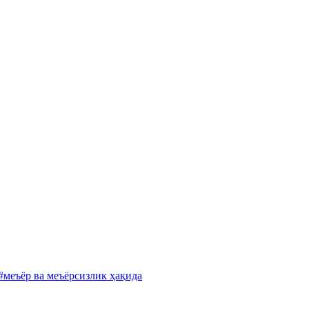
#меъёр ва меъёрсизлик ҳақида