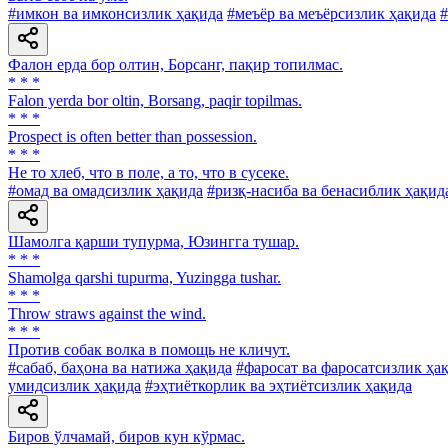
#имкон ва имконсизлик ҳақида
#меъёр ва меъёрсизлик ҳақида
#
Фалон ерда бор олтин, Борсанг, пақир топилмас.
* * *
Falon yerda bor oltin, Borsang, paqir topilmas.
* * *
Prospect is often better than possession.
* * *
He то хлеб, что в поле, а то, что в сусеке.
#омад ва омадсизлик ҳақида
#ризқ-насиба ва бенасиблик ҳақид
Шамолга қарши тупурма, Юзингга тушар.
* * *
Shamolga qarshi tupurma, Yuzingga tushar.
* * *
Throw straws against the wind.
* * *
Против собак волка в помощь не кличут.
#сабаб, баҳона ва натижа ҳақида
#фаросат ва фаросатсизлик ҳа
умидсизлик ҳақида
#эҳтиёткорлик ва эҳтиётсизлик ҳақида
Биров ўлчамай, биров кун кўрмас.