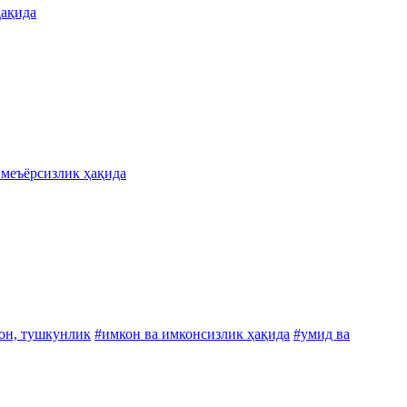
ҳақида
 меъёрсизлик ҳақида
он, тушкунлик
#имкон ва имконсизлик ҳақида
#умид ва