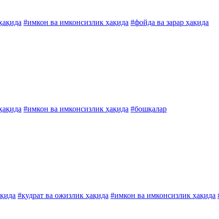
 ҳақида
#имкон ва имконсизлик ҳақида
#фойда ва зарар ҳақида
 ҳақида
#имкон ва имконсизлик ҳақида
#бошқалар
ақида
#қудрат ва ожизлик ҳақида
#имкон ва имконсизлик ҳақида