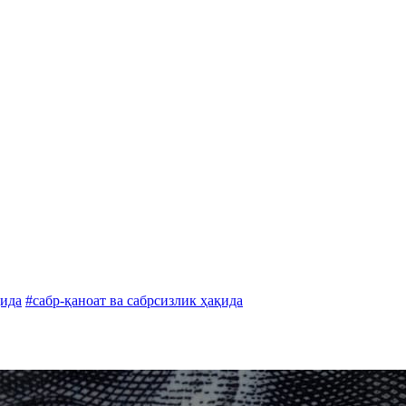
қида
#сабр-қаноат ва сабрсизлик ҳақида