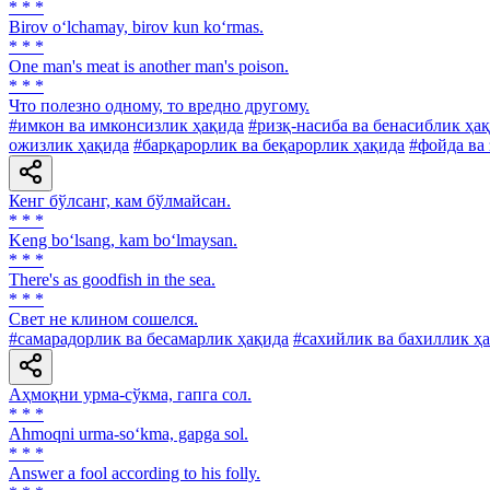
* * *
Birov o‘lchamay, birov kun ko‘rmas.
* * *
One man's meat is another man's poison.
* * *
Что полезно одному, то вредно другому.
#имкон ва имконсизлик ҳақида
#ризқ-насиба ва бенасиблик ҳа
ожизлик ҳақида
#барқарорлик ва беқарорлик ҳақида
#фойда ва 
Кенг бўлсанг, кам бўлмайсан.
* * *
Keng bo‘lsang, kam bo‘lmaysan.
* * *
There's as goodfish in the sea.
* * *
Свет не клином сошелся.
#самарадорлик ва бесамарлик ҳақида
#сахийлик ва бахиллик ҳ
Аҳмоқни урма-сўкма, гапга сол.
* * *
Ahmoqni urma-so‘kma, gapga sol.
* * *
Answer a fool according to his folly.