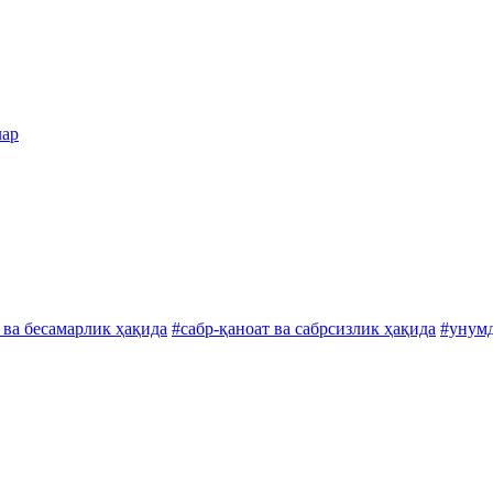
лар
 ва бесамарлик ҳақида
#сабр-қаноат ва сабрсизлик ҳақида
#унумд