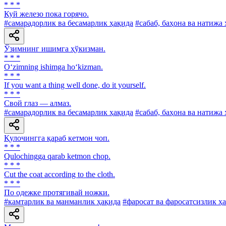
* * *
Куй железо пока горячо.
#самарадорлик ва бесамарлик ҳақида
#сабаб, баҳона ва натижа
Ўзимнинг ишимга ҳўкизман.
* * *
O‘zimning ishimga ho‘kizman.
* * *
If you want a thing well done, do it yourself.
* * *
Свой глаз — алмаз.
#самарадорлик ва бесамарлик ҳақида
#сабаб, баҳона ва натижа
Қулочингга қараб кетмон чоп.
* * *
Qulochingga qarab ketmon chop.
* * *
Cut the coat according to the cloth.
* * *
По одежке протягивай ножки.
#камтарлик ва манманлик ҳақида
#фаросат ва фаросатсизлик ҳ