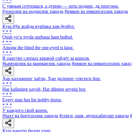
* * *
C умным сочтешься, а дурню — хоть подари, да прогони.
#донолик ва нодонлик ҳақида
#имкон ва имконсизлик ҳақида
Қуш йўқ жойда қурбақа ҳам булбул.
* * *
Qush yo‘q joyda qurbaqa ham bulbul.
* * *
Among the blind the one-eyed is king.
* * *
В царстве слепых кривой сойдёт за короля.
#камтарлик ва манманлик ҳақида
#имкон ва имконсизлик ҳақи
Ҳар калланинг хаёли, Ҳар дилнинг севгиси бор.
* * *
Har kallaning xayoli, Har dilning sevgisi bor.
* * *
Every man has his hobby-horse.
* * *
У каждого свой конек.
#бахт ва бахтсизлик ҳақида
#севги, ишқ, муносабатлар ҳақида
Қуш қаноти билан учар.