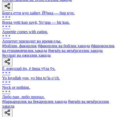
Борга етти кун хайит, Йўққа — бир кун.
* * *
Borga yetti kun xayit, Yo‘qqa — bir kun.
* * *
Appetite comes with eating.
* * *
Аппетит приходит во время еды.
#бойлик, фақирлик
#фақирлик ва бойлик ҳақида
#фаровонлик
ва етишмовчилик ҳақида
#меъёр ва меъёрсизлик ҳақида
#қудрат ва ожизлик ҳақида
Ё ловуллаб ён, ё бира тўла ўч.
* * *
Yo lovullab yon, yo bira to‘la o‘ch.
* * *
Neck or nothing.
* * *
Либо пан, либо пропал.
#барқарорлик ва беқарорлик ҳақида
#меъёр ва меъёрсизлик
ҳақида