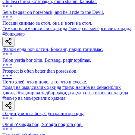
Chillasi chiroq ko‘rmagan, mum shamni kamsitar.
* * *
Set a beggar on horseback, and he'll ride to the Devil.
* * *
Посади свинью за стол, она и ноги на стол.
#имкон ва имконсизлик ҳақида
#меъёр ва меъёрсизлик ҳақида
#бошқалар
Фалон ерда бор олтин, Борсанг, пақир топилмас.
* * *
Falon yerda bor oltin, Borsang, paqir topilmas.
* * *
Prospect is often better than possession.
* * *
He то хлеб, что в поле, а то, что в сусеке.
#омад ва омадсизлик ҳақида
#ризқ-насиба ва бенасиблик
ҳақида
#тақдир ва тадбир ҳақида
#қудрат ва ожизлик ҳақида
#меъёр ва меъёрсизлик ҳақида
Олдин ўзингга боқ, Сўнгра ноғора қоқ.
* * *
Oldin o‘zingga boq, So‘ngra nog‘ora qoq.
* * *