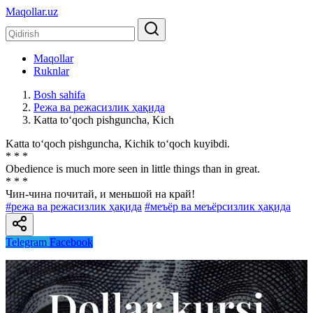
Maqollar.uz
Maqollar
Ruknlar
Bosh sahifa
Режа ва режасизлик ҳақида
Katta to‘qoch pishguncha, Kich
Katta to‘qoch pishguncha, Kichik to‘qoch kuyibdi.
* * *
Obedience is much more seen in little things than in great.
* * *
Чин-чина почитай, и меньшой на край!
#режа ва режасизлик ҳақида
#меъёр ва меъёрсизлик ҳақида
Telegram
Facebook