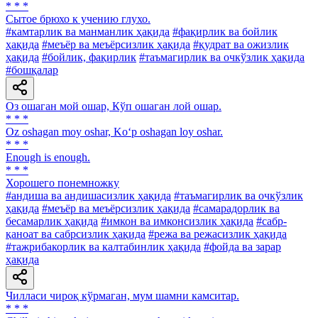
* * *
Сытое брюхо к учению глухо.
#камтарлик ва манманлик ҳақида
#фақирлик ва бойлик
ҳақида
#меъёр ва меъёрсизлик ҳақида
#қудрат ва ожизлик
ҳақида
#бойлик, фақирлик
#таъмагирлик ва очкўзлик ҳақида
#бошқалар
Оз ошаган мой ошар, Кўп ошаган лой ошар.
* * *
Oz oshagan moy oshar, Ko‘p oshagan loy oshar.
* * *
Enough is enough.
* * *
Хорошего понемножку
#андиша ва андишасизлик ҳақида
#таъмагирлик ва очкўзлик
ҳақида
#меъёр ва меъёрсизлик ҳақида
#самарадорлик ва
бесамарлик ҳақида
#имкон ва имконсизлик ҳақида
#сабр-
қаноат ва сабрсизлик ҳақида
#режа ва режасизлик ҳақида
#тажрибакорлик ва калтабинлик ҳақида
#фойда ва зарар
ҳақида
Чилласи чироқ кўрмаган, мум шамни камситар.
* * *