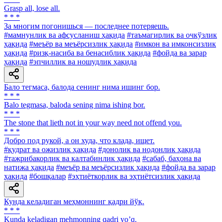
Grasp all, lose all.
* * *
За многим погонишься — последнее потеряешь.
#мамнунлик ва афсусланиш ҳақида
#таъмагирлик ва очкўзлик
ҳақида
#меъёр ва меъёрсизлик ҳақида
#имкон ва имконсизлик
ҳақида
#ризқ-насиба ва бенасиблик ҳақида
#фойда ва зарар
ҳақида
#эпчиллик ва ношудлик ҳақида
Бало тегмаса, балода сенинг нима ишинг бор.
* * *
Balo tegmasa, baloda sening nima ishing bor.
* * *
The stone that lieth not in your way need not offend you.
* * *
Добро под рукой, а он худа, что клада, ищет.
#қудрат ва ожизлик ҳақида
#донолик ва нодонлик ҳақида
#тажрибакорлик ва калтабинлик ҳақида
#сабаб, баҳона ва
натижа ҳақида
#меъёр ва меъёрсизлик ҳақида
#фойда ва зарар
ҳақида
#бошқалар
#эҳтиёткорлик ва эҳтиётсизлик ҳақида
Кунда келадиган меҳмоннинг қадри йўқ.
* * *
Kunda keladigan mehmonning qadri yoʼq.