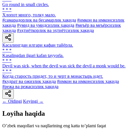
Go round in small circles.
* * *
Хлопот много, толку мало.
#самарадорлик ва бесамарлик ҳақида
#имкон ва имконсизлик
ҳақида
#умид ва умидсизлик ҳақида
#меъёр ва меъёрсизлик
ҳақида
#эҳтиёткорлик ва эҳтиётсизлик ҳақида
Касалингдан илгари кафан тайёрла.
* * *
Kasalingdan ilgari kafan tayyorla.
* * *
Devil was sick, when the devil was sick the devil a monk would be.
* * *
Когда старость придет, то и черт в монастырь идет.
#қудрат ва ожизлик ҳақида
#имкон ва имконсизлик ҳақида
#режа ва режасизлик ҳақида
← Oldingi
Keyingi →
Loyiha haqida
Oʼzbek maqollari va naqllarining eng katta toʼplami faqat