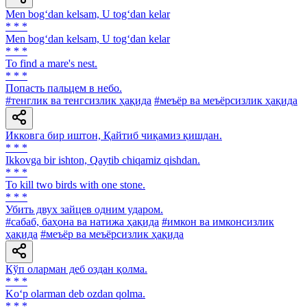
Men bog‘dan kelsam, U tog‘dan kelar
* * *
Men bog‘dan kelsam, U tog‘dan kelar
* * *
То find а mare's nest.
* * *
Попасть пальцем в небо.
#тенглик ва тенгсизлик ҳақида
#меъёр ва меъёрсизлик ҳақида
Икковга бир иштон, Қайтиб чиқамиз қишдан.
* * *
Ikkovga bir ishton, Qaytib chiqamiz qishdan.
* * *
To kill two birds with one stone.
* * *
Убить двух зайцев одним ударом.
#сабаб, баҳона ва натижа ҳақида
#имкон ва имконсизлик
ҳақида
#меъёр ва меъёрсизлик ҳақида
Кўп оларман деб оздан қолма.
* * *
Ko‘p olarman deb ozdan qolma.
* * *