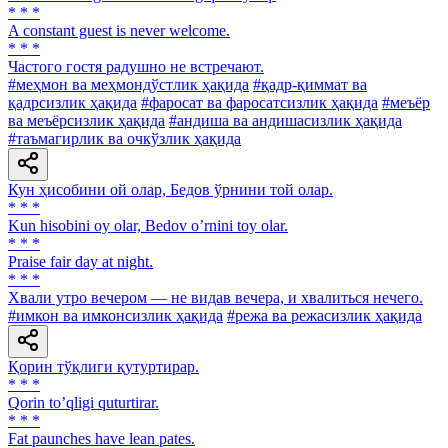
* * *
A constant guest is never welcome.
* * *
Частого гостя радушно не встречают.
#меҳмон ва меҳмондўстлик ҳақида
#қадр-қиммат ва
қадрсизлик ҳақида
#фаросат ва фаросатсизлик ҳақида
#меъёр
ва меъёрсизлик ҳақида
#андиша ва андишасизлик ҳақида
#таъмагирлик ва очкўзлик ҳақида
Кун ҳисобини ой олар, Бедов ўрнини той олар.
* * *
Kun hisobini oy olar, Bedov oʼrnini toy olar.
* * *
Praise fair day at night.
* * *
Хвали утро вечером — не видав вечера, и хвалиться нечего.
#имкон ва имконсизлик ҳақида
#режа ва режасизлик ҳақида
Қорин тўқлиги қутуртирар.
* * *
Qorin toʼqligi quturtirar.
* * *
Fat paunches have lean pates.