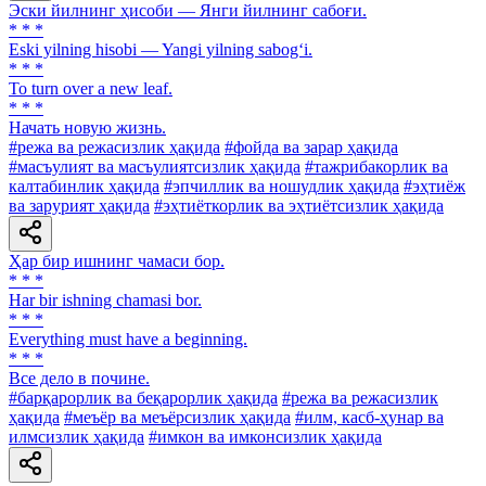
Эски йилнинг ҳисоби — Янги йилнинг сабоғи.
* * *
Eski yilning hisobi — Yangi yilning sabog‘i.
* * *
To turn over a new leaf.
* * *
Начать новую жизнь.
#режа ва режасизлик ҳақида
#фойда ва зарар ҳақида
#масъулият ва масъулиятсизлик ҳақида
#тажрибакорлик ва
калтабинлик ҳақида
#эпчиллик ва ношудлик ҳақида
#эҳтиёж
ва зарурият ҳақида
#эҳтиёткорлик ва эҳтиётсизлик ҳақида
Ҳар бир ишнинг чамаси бор.
* * *
Har bir ishning chamasi bor.
* * *
Everything must have a beginning.
* * *
Все дело в почине.
#барқарорлик ва беқарорлик ҳақида
#режа ва режасизлик
ҳақида
#меъёр ва меъёрсизлик ҳақида
#илм, касб-ҳунар ва
илмсизлик ҳақида
#имкон ва имконсизлик ҳақида