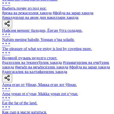
* * *
Выбить почву из под ног.
#режа ва режасизлик ҳақида
#фойда ва зарар ҳақида
#амалдорлар ва авом дин вакиллари ҳақида
Нафсим менинг балодир, Ёнган ўтга соладир.
* * *
Nafsim mening balodir, Yongan o‘tga soladir.
* * *
The pleasure of what we enjoy is lost by coveting more.
* * *
Водяной пузырь недолго стоит.
#ҳалоллик ва текинхўрлик ҳақида
#таъмагирлик ва очкўзлик
ҳақида
#меъёр ва меъёрсизлик ҳақида
#фойда ва зарар ҳақида
#дангасалик ва калтафаҳмлик ҳақида
Арпа еган от ўйнар, Макка еган зот ўйнар.
* * *
Arpa yegan ot o‘ynar, Makka yegan zot o‘ynar.
* * *
Eat the fat of the land.
* * *
Как сыр в масле кататься.