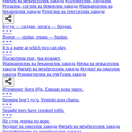
#меъёр ва меъёрсизлик ҳақида
#саломатлик, озодалик
#тозалик, соғлик ва беморлик ҳақида
#барқарорлик ва
беқарорлик ҳақида
#тенглик ва тенгсизлик ҳақида
Бугун — сиздан, эртага — биздан.
* * *
Bugun — sizdan, ertaga — bizdan.
* * *
It is a game at which two can play.
* * *
Посмотрим еще, чья возьмет.
#барқарорлик ва беқарорлик ҳақида
#режа ва режасизлик
ҳақида
#меъёр ва меъёрсизлик ҳақида
#қудрат ва ожизлик
ҳақида
#таъмагирлик ва очкўзлик ҳақида
Итимнинг боғи йўқ, Емиши қора чарос.
* * *
Itimning bog‘i yo‘q, Yemishi qora charos.
* * *
Straight trees have crooked ro6fs.
* * *
He суди дерева по коре.
#қудрат ва ожизлик ҳақида
#меъёр ва меъёрсизлик ҳақида
#эҳтиёткорлик ва эҳтиётсизлик ҳақида