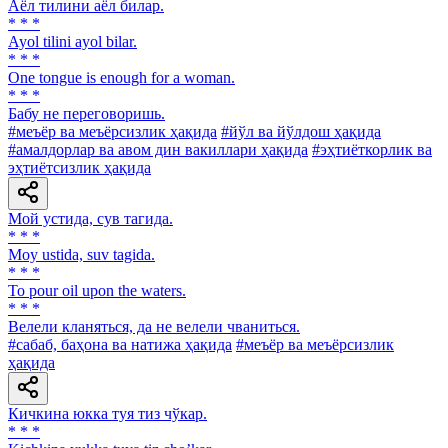
Аёл тилини аёл билар.
* * *
Ayol tilini ayol bilar.
* * *
One tongue is enough for a woman.
* * *
Бабу не переговоришь.
#меъёр ва меъёрсизлик ҳақида
#йўл ва йўлдош ҳақида
#амалдорлар ва авом дин вакиллари ҳақида
#эҳтиёткорлик ва
эҳтиётсизлик ҳақида
Мой устида, сув тагида.
* * *
Moy ustida, suv tagida.
* * *
To pour oil upon the waters.
* * *
Велели кланяться, да не велели чваниться.
#сабаб, баҳона ва натижа ҳақида
#меъёр ва меъёрсизлик
ҳақида
Кичкина юкка туя тиз чўкар.
* * *