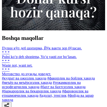
Boshqa maqollar
Пулни кўп деб шопирма, Йўқ вақти зор бўласан.
* * *
Pulni ko‘p deb shopirma, Yo‘q vaqti zor bo‘lasan.
* * *
Waste not, want net.
* * *
Мотовство до нужды доведет.
#қудрат ва ожизлик ҳақида
#фақирлик ва бойлик ҳақида
#меъёр ва меъёрсизлик ҳақида
#тежамкорлик ва
исрофгарчилик ҳақида
#бахт ва бахтсизлик ҳақида
#барқарорлик ва беқарорлик ҳақида
#фаровонлик ва
етишмовчилик ҳақида
#адолат, тенглик
#фойда ва зарар
ҳақида