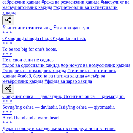
сабрсизлик ҳақида
#режа ва режасизлик ҳақида
#масъулият ва
масъулиятсизлик ҳақида
#эҳтиёткорлик ва эҳтиётсизлик
ҳақида
Ўзингнинг отингга чиқ, Ўзганикидан туш.
* * *
O‘zingning otingga chiq, O‘zganikidan tush.
* * *
To be too big for one's boots.
* * *
He в свои сани не садись.
#одоб ва одобсизлик ҳақида
#ор-номус ва номуссизлик ҳақида
#мардлик ва номардлик ҳақида
#тинчлик ва нотинчлик
ҳақида
#сабаб, баҳона ва натижа ҳақида
#меъёр ва
меъёрсизлик ҳақида
#фойда ва зарар ҳақида
Совуғинг ошса — давлатдир, Иссиғинг ошса — қиёматдир.
* * *
Sovugʼing oshsa — davlatdir, Issigʼing oshsa — qiyomatdir.
* * *
A cold hand and a warm heart.
* * *
Держи голову в холоде, живот в голоде, а ноги в тепле.