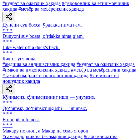
#қудрат ва ожизлик ҳақида
#фаровонлик ва етишмовчилик
ҳақида
#меъёр ва меъёрсизлик ҳақида
Дунёни сув босса, ўрдакка нима ғам.
* * *
Dunyoni suv bossa, o‘rdakka nima g‘am.
* * *
Like water off a duck's back.
* * *
Как с гуся вода.
#андиша ва андишасизлик ҳақида
#қудрат ва ожизлик ҳақида
#имкон ва имконсизлик ҳақида
#меъёр ва меъёрсизлик ҳақида
#тажрибакорлик ва калтабинлик ҳақида
#эпчиллик ва
ношудлик ҳақида
Қўнимсиз, қўнимсизнинг иши — унумсиз.
* * *
Qo‘nimsiz, qo‘nimsizning ishi — unumsiz.
* * *
From pillar to post.
* * *
Макару поклон, а Макар на семь сторон.
#самарадорлик ва бесамарлик ҳақида
#сабр-қаноат ва