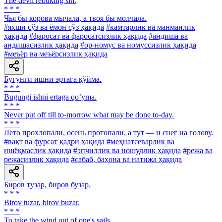
The devil rebuking sin.
* * *
Чья бы корова мычала, а твоя бы молчала.
#яхши сўз ва ёмон сўз ҳақида
#камтарлик ва манманлик
ҳақида
#фаросат ва фаросатсизлик ҳақида
#андиша ва
андишасизлик ҳақида
#ор-номус ва номуссизлик ҳақида
#меъёр ва меъёрсизлик ҳақида
Бугунги ишни эртага қўйма.
* * *
Bugungi ishni ertaga qoʼyma.
* * *
Never put off till to-morrow what may be done to-day.
* * *
Лето прохлопали, осень протопали, а тут — и снег на голову.
#вақт ва фурсат қадри ҳақида
#меҳнатсеварлик ва
ишёқмаслик ҳақида
#эпчиллик ва ношудлик ҳақида
#режа ва
режасизлик ҳақида
#сабаб, баҳона ва натижа ҳақида
Биров тузар, биров бузар.
* * *
Birov tuzar, birov buzar.
* * *
To take the wind out of one's sails.