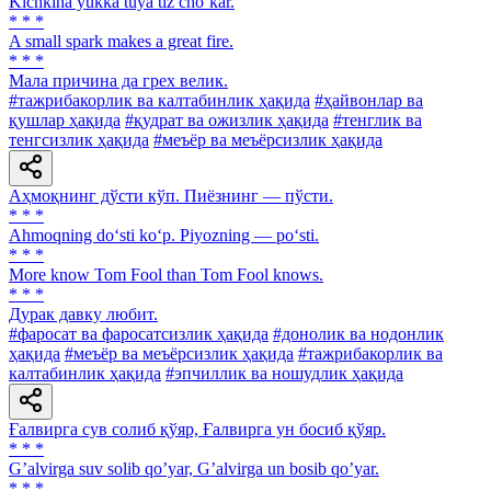
Kichkina yukka tuya tiz choʼkar.
* * *
A small spark makes a great fire.
* * *
Мала причина да грех велик.
#тажрибакорлик ва калтабинлик ҳақида
#ҳайвонлар ва
қушлар ҳақида
#қудрат ва ожизлик ҳақида
#тенглик ва
тенгсизлик ҳақида
#меъёр ва меъёрсизлик ҳақида
Аҳмоқнинг дўсти кўп. Пиёзнинг — пўсти.
* * *
Ahmoqning do‘sti ko‘p. Piyozning — po‘sti.
* * *
More know Tom Fool than Тоm Fool knows.
* * *
Дурак давку любит.
#фаросат ва фаросатсизлик ҳақида
#донолик ва нодонлик
ҳақида
#меъёр ва меъёрсизлик ҳақида
#тажрибакорлик ва
калтабинлик ҳақида
#эпчиллик ва ношудлик ҳақида
Ғалвирга сув солиб қўяр, Ғалвирга ун босиб қўяр.
* * *
Gʼalvirga suv solib qoʼyar, Gʼalvirga un bosib qoʼyar.
* * *