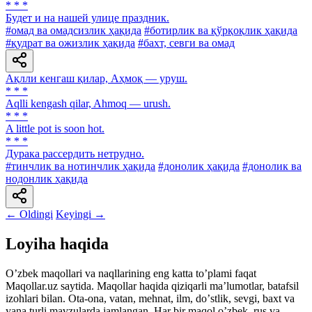
* * *
Будет и на нашей улице праздник.
#омад ва омадсизлик ҳақида
#ботирлик ва қўрқоқлик ҳақида
#қудрат ва ожизлик ҳақида
#бахт, севги ва омад
Ақлли кенгаш қилар, Аҳмоқ — уруш.
* * *
Aqlli kengash qilar, Ahmoq — urush.
* * *
A little pot is soon hot.
* * *
Дурака рассердить нетрудно.
#тинчлик ва нотинчлик ҳақида
#донолик ҳақида
#донолик ва
нодонлик ҳақида
← Oldingi
Keyingi →
Loyiha haqida
Oʼzbek maqollari va naqllarining eng katta toʼplami faqat
Maqollar.uz saytida. Maqollar haqida qiziqarli maʼlumotlar, batafsil
izohlari bilan. Ota-ona, vatan, mehnat, ilm, doʼstlik, sevgi, baxt va
yana turli mavzularda jamlangan. Har bir maqol oʼzbek, rus va