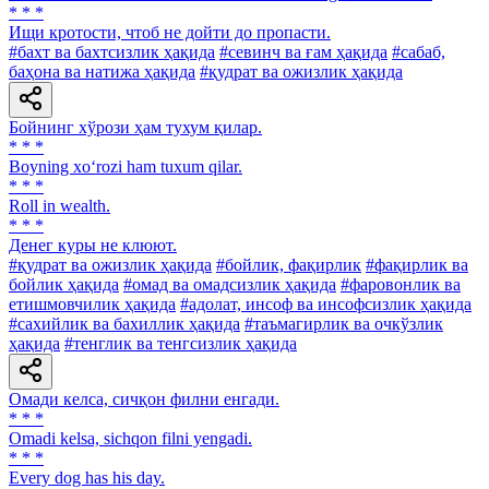
* * *
Ищи кротости, чтоб не дойти до пропасти.
#бахт ва бахтсизлик ҳақида
#севинч ва ғам ҳақида
#сабаб,
баҳона ва натижа ҳақида
#қудрат ва ожизлик ҳақида
Бойнинг хўрози ҳам тухум қилар.
* * *
Boyning xo‘rozi ham tuxum qilar.
* * *
Roll in wealth.
* * *
Денег куры не клюют.
#қудрат ва ожизлик ҳақида
#бойлик, фақирлик
#фақирлик ва
бойлик ҳақида
#омад ва омадсизлик ҳақида
#фаровонлик ва
етишмовчилик ҳақида
#адолат, инсоф ва инсофсизлик ҳақида
#сахийлик ва бахиллик ҳақида
#таъмагирлик ва очкўзлик
ҳақида
#тенглик ва тенгсизлик ҳақида
Омади келса, сичқон филни енгади.
* * *
Omadi kelsa, sichqon filni yengadi.
* * *
Every dog has his day.