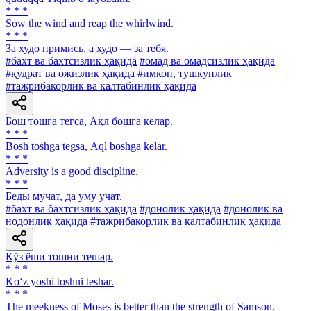
* * *
Sow the wind and reap the whirlwind.
* * *
За худо примись, а худо — за тебя.
#бахт ва бахтсизлик ҳақида
#омад ва омадсизлик ҳақида
#қудрат ва ожизлик ҳақида
#имкон, тушкунлик
#тажрибакорлик ва калтабинлик ҳақида
Бош тошга тегса, Ақл бошга келар.
* * *
Bosh toshga tegsa, Аql boshga kelar.
* * *
Adversity is a good discipline.
* * *
Беды мучат, да уму учат.
#бахт ва бахтсизлик ҳақида
#донолик ҳақида
#донолик ва
нодонлик ҳақида
#тажрибакорлик ва калтабинлик ҳақида
Кўз ёши тошни тешар.
* * *
Ko‘z yoshi toshni teshar.
* * *
The meekness of Moses is better than the strength of Samson.