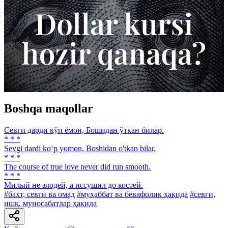
Boshqa maqollar
Севги дарди кўп ёмон, Бошидан ўткан билар.
* * *
Sevgi dardi ko‘p yomon, Boshidan о'tkan bilar.
* * *
The course of true love never did run smooth.
* * *
Милый не злодей, а иссушил до костей.
#бахт, севги ва омад
#муҳаббат ва бевафолик ҳақида
#севги,
ишқ, муносабатлар ҳақида