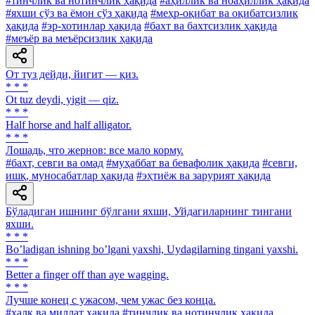
#тинчлик ва нотинчлик ҳақида
#аҳиллик ва ноаҳиллик ҳақида
#яхши сўз ва ёмон сўз ҳақида
#меҳр-оқибат ва оқибатсизлик
ҳақида
#эр-хотинлар ҳақида
#бахт ва бахтсизлик ҳақида
#меъёр ва меъёрсизлик ҳақида
От туз дейди, йигит — қиз.
* * *
Ot tuz deydi, yigit — qiz.
* * *
Half horse and half alligator.
* * *
Лошадь, что жернов: все мало корму.
#бахт, севги ва омад
#муҳаббат ва бевафолик ҳақида
#севги,
ишқ, муносабатлар ҳақида
#эҳтиёж ва зарурият ҳақида
Бўладиган ишнинг бўлгани яхши, Уйдагиларнинг тингани
яхши.
* * *
Boʼladigan ishning boʼlgani yaxshi, Uydagilarning tingani yaxshi.
* * *
Better a finger off than aye wagging.
* * *
Лучше конец с ужасом, чем ужас без конца.
#халқ ва миллат ҳақида
#тинчлик ва нотинчлик ҳақида