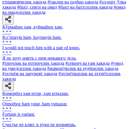
етишмовчилик ҳақида
#тақдир ва тадбир ҳақида
#эл-юрт, ўлка
ҳақида
#бахт, севги ва омад
#бахт ва бахтсизлик ҳақида
#омад
ва омадсизлик ҳақида
Кўрмайин ҳам, куймайин ҳам.
* * *
Koʼrmayin ham, kuymayin ham.
* * *
I would not touch him with a pair of tongs.
* * *
Я не хочу иметь с ним никакого дела.
#тинчлик ва нотинчлик ҳақида
#севинч ва ғам ҳақида
#умид
ва умидсизлик ҳақида
#жамоатчилик ва худбинлик ҳақида
#эҳтиёж ва зарурият ҳақида
#эҳтиёткорлик ва эҳтиётсизлик
ҳақида
Қиморбоз ҳам ютар, ҳам ютқазар.
* * *
Qimorboz ham yutar, ham yutqazar.
* * *
Fortune is variant.
* * *
Счастье не кляп: в руки не возьмешь.