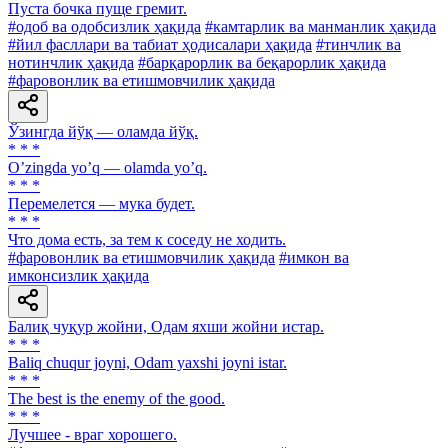
Пуста бочка пуще гремит.
#одоб ва одобсизлик ҳақида
#камтарлик ва манманлик ҳақида
#йил фасллари ва табиат ҳодисалари ҳақида
#тинчлик ва
нотинчлик ҳақида
#барқарорлик ва беқарорлик ҳақида
#фаровонлик ва етишмовчилик ҳақида
Ўзингда йўқ — оламда йўқ.
* * *
Oʼzingda yoʼq — olamda yoʼq.
* * *
Перемелется — мука будет.
* * *
Что дома есть, за тем к соседу не ходить.
#фаровонлик ва етишмовчилик ҳақида
#имкон ва
имконсизлик ҳақида
Балиқ чуқур жойни, Одам яхши жойни истар.
* * *
Baliq chuqur joyni, Odam yaxshi joyni istar.
* * *
The best is the enemy of the good.
* * *
Лучшее - враг хорошего.