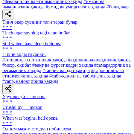
#фаровонлик ва етишмовчилик ҳақида
#имкон ва
имконсизлик ҳақида
#умид ва умидсизлик ҳақида
#бошқалар
Тинч оқар сувнинг таги теран бўлар.
* * *
Tinch oqar suvning tagi teran bo’lar.
* * *
Still waters have deep bottoms.
* * *
Тихие воды глубоки.
#тинчлик ва нотинчлик ҳақида
#аҳиллик ва ноаҳиллик ҳақида
#меҳр, оқибат
#вақт ва фурсат қадри ҳақида
#самарадорлик ва
бесамарлик ҳақида
#тарбия ва одат ҳақида
#фаровонлик ва
етишмовчилик ҳақида
#сабр-қаноат ва сабрсизлик ҳақида
#сабр, қаноат
#оила ҳақида
Урушли уй — мозор.
* * *
Urushli uy — mozor.
* * *
When war begins, hell opens.
* * *
Одним махом сто душ побивахом.