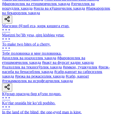
#фаровонлик ва етишмовчилик ҳақида
#эпчиллик ва
ношудлик ҳақида
#оила ва қўшничилик ҳақида
#барқарорлик
ва беқарорлик ҳақида
Магизни бўлиб еса, қирқ кишига етар.
* * *
Magizni boʼlib yesa, qirq kishiga yetar.
* * *
To make two bites of a cherry.
* * *
Тебе половинка и мне половинка.
#аҳиллик ва ноаҳиллик ҳақида
#фаровонлик ва
етишмовчилик ҳақида
#вақт ва фурсат қадри ҳақида
#ҳалоллик ва текинхўрлик ҳақида
#имкон, тушкунлик
#ризқ-
насиба ва бенасиблик ҳақида
#сабр-қаноат ва сабрсизлик
ҳақида
#режа ва режасизлик ҳақида
#сабр, қаноат
#тежамкорлик ва исрофгарчилик ҳақида
Кўрлар орасида бир кўзли подшо.
* * *
Ko‘rlar orasida bir ko‘zli podsho.
* * *
In the land of the blind, the one-eyed man is king.