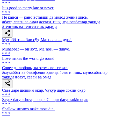
* * *
It is good to marry late or never.
* * *
He кайся — рано вставши да молод женившись.
#бахт, севги ва омад
#севги, ишқ, муносабатлар ҳақида
#тенглик ва тенгсизлик ҳақида
Муҳаббат — бир сўз, Маъноси — дунё.
* * *
Muhabbat — bir so‘z, Ma’nosi — dunyo.
* * *
Love makes the world go round.
* * *
Совет да любовь, на этом свет стоит.
#муҳаббат ва бевафолик ҳақида
#севги, ишқ, муносабатлар
ҳақида
#бахт, севги ва омад
Саёз дарё шовқин оқар. Чуқур дарё сокин оқар.
* * *
Sayoz daryo shovqin oqar. Chuqur daryo sokin oqar.
* * *
Shallow streams make most din.
* * *