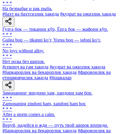
* * *
Ha безрыбье и рак рыба.
#бахт ва бахтсизлик ҳақида
#қудрат ва ожизлик ҳақида
Гулга боқ — тиканни кўр, Ёрга боқ — жафони кўр.
* * *
Gulga boq — tikanni ko‘r, Yorga boq — jafoni ko‘r.
* * *
No joys without alloy.
* * *
Нет розы без шипов.
#севинч ва ғам ҳақида
#қудрат ва ожизлик ҳақида
#барқарорлик ва беқарорлик ҳақида
#фаровонлик ва
етишмовчилик ҳақида
#бошқалар
Замонанинг зиндони ҳам, хандони ҳам бор.
* * *
Zamonaning zindoni ham, xandoni ham bor.
* * *
After a storm comes a calm.
* * *
Веруй, надейся и жди — путь твой широк впереди.
#барқарорлик ва беқарорлик ҳақида
#фаровонлик ва