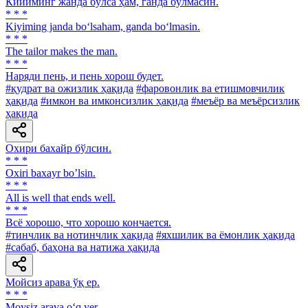
Кийиминг жанда бўлса ҳам, ганда бўлмасин.
* * *
Kiyiming janda bo‘lsaham, ganda bo‘lmasin.
* * *
The tailor makes the man.
* * *
Наряди пень, и пень хорош будет.
#қудрат ва ожизлик ҳақида
#фаровонлик ва етишмовчилик
ҳақида
#имкон ва имконсизлик ҳақида
#меъёр ва меъёрсизлик
ҳақида
Охири бахайр бўлсин.
* * *
Oxiri baxayr boʼlsin.
* * *
All is well that ends well.
* * *
Всё хорошо, что хорошо кончается.
#тинчлик ва нотинчлик ҳақида
#яхшилик ва ёмонлик ҳақида
#сабаб, баҳона ва натижа ҳақида
Мойсиз арава ўқ ер.
* * *
Moysiz arava o‘q yer.