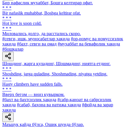
Бир нафаслик муҳаббат, Бошга келтирар офат.
* * *
Bir nafaslik muhabbat, Boshga keltirar ofat.
* * *
Hot love is soon cold.
* * *
Миловались долго, да расстались скоро.
#севги, ишқ, муносабатлар ҳақида
#ор-номус ва номуссизлик
ҳақида
#бахт, севги ва омад
#муҳаббат ва бевафолик ҳақида
#бошқалар
Шошдинг, жарга қуладинг, Шошмадинг, ниятга етдинг.
* * *
Shoshding, jarga qulading, Shoshmading, niyatga yetding.
* * *
Hasty climbers have sudden falls.
* * *
Вверх бегом — вниз кувырком.
#бахт ва бахтсизлик ҳақида
#сабр-қаноат ва сабрсизлик
ҳақида
#сабаб, баҳона ва натижа ҳақида
#фойда ва зарар
ҳақида
Маъшуқ қайда бўлса, Ошиқ шунда бўлар.