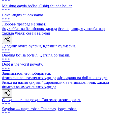
* * *
Maʼshuq qayda boʼlsa, Oshiq shunda boʼlar.
* * *
Love laughs at locksmiths.
* * *
Любовь преград не знает.
#муҳаббат ва бевафолик ҳақида
#севги, ишқ, муносабатлар
ҳақида
#бахт, севги ва омад
Дардинг бўлса бўлсин, Қарзинг бўлмасин.
* * *
Darding boʼlsa boʼlsin, Qarzing boʼlmasin.
* * *
Debt is the worst poverty.
* * *
Заниматься, что побираться.
#тинчлик ва нотинчлик ҳақида
#фақирлик ва бойлик ҳақида
#нақд ва насия ҳақида
#фаровонлик ва етишмовчилик ҳақида
#имкон ва имконсизлик ҳақида
Саёҳат — танга роҳат. Тан эмас, жонга роҳат.
* * *
Sayohat — tanga rohat. Tan emas, jonga rohat.