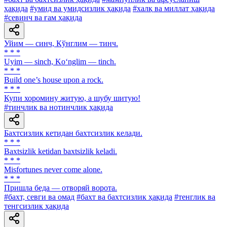
ҳақида
#умид ва умидсизлик ҳақида
#халқ ва миллат ҳақида
#севинч ва ғам ҳақида
Уйим — синч, Кўнглим — тинч.
* * *
Uyim — sinch, Ko‘nglim — tinch.
* * *
Build one’s house upon a rock.
* * *
Купи хоромину житую, а шубу шитую!
#тинчлик ва нотинчлик ҳақида
Бахтсизлик кетидан бахтсизлик келади.
* * *
Baxtsizlik ketidan baxtsizlik keladi.
* * *
Misfortunes never come alone.
* * *
Пришла беда — отворяй ворота.
#бахт, севги ва омад
#бахт ва бахтсизлик ҳақида
#тенглик ва
тенгсизлик ҳақида