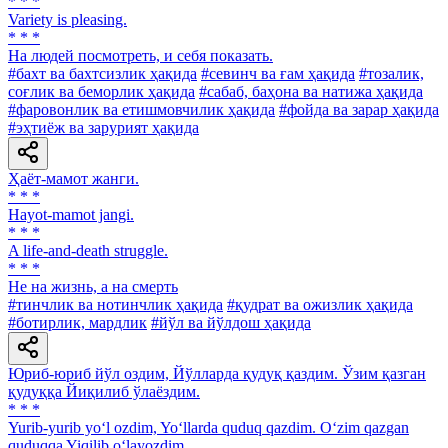
* * *
Variety is pleasing.
* * *
Ha людей посмотреть, и себя показать.
#бахт ва бахтсизлик ҳақида
#севинч ва ғам ҳақида
#тозалик,
соғлик ва беморлик ҳақида
#сабаб, баҳона ва натижа ҳақида
#фаровонлик ва етишмовчилик ҳақида
#фойда ва зарар ҳақида
#эҳтиёж ва зарурият ҳақида
Ҳаёт-мамот жанги.
* * *
Hayot-mamot jangi.
* * *
A life-and-death struggle.
* * *
He на жизнь, а на смерть
#тинчлик ва нотинчлик ҳақида
#қудрат ва ожизлик ҳақида
#ботирлик, мардлик
#йўл ва йўлдош ҳақида
Юриб-юриб йўл оздим, Йўлларда қудуқ қаздим. Ўзим қазган
қудуққа Йиқилиб ўлаёздим.
* * *
Yurib-yurib yo‘l ozdim, Yo‘llarda quduq qazdim. O‘zim qazgan
quduqqa Yiqilib o‘layozdim.