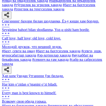
#омад ва омадсизлик ҳақида
#барқарорлик ва беқарорлик
ҳақида
#тўғрилик ва эгрилик ҳақида
#бахт ва бахтсизлик
ҳақида
#тенглик ва тенгсизлик ҳақида
Севгининг баҳори билан шодланма, Ёз-у қиши ҳам бордир.
* * *
Sevgining bahori bilan shodlanma, Yoz-u qishi ham bordir.
* * *
Calf love, half love; old love, cold love.
* * *
Молодой дружок, что вешний ледок.
#бахт, севги ва омад
#бахт ва бахтсизлик ҳақида
#севги, ишқ,
муносабатлар ҳақида
#эр-хотинлар ҳақида
#муҳаббат ва
бевафолик ҳақида
#севинч ва ғам ҳақида
#сабр ва сабрсизлик
ҳақида
Ҳар ким ўзидан ўтганини ўзи билади.
* * *
Har kim oʼzidan oʼtganini oʼzi biladi.
* * *
Every man is best known to himself.
* * *
Всякому своя обида горька.
#бахт ва бахтсизлик ҳақида
#мамнунлик ва афсусланиш