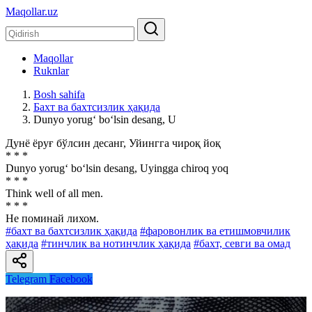
Maqollar.uz
Maqollar
Ruknlar
Bosh sahifa
Бахт ва бахтсизлик ҳақида
Dunyo yorug‘ bo‘lsin desang, U
Дунё ёруғ бўлсин десанг, Уйингга чироқ йоқ
* * *
Dunyo yorug‘ bo‘lsin desang, Uyingga chiroq yoq
* * *
Think well of all men.
* * *
He поминай лихом.
#бахт ва бахтсизлик ҳақида
#фаровонлик ва етишмовчилик
ҳақида
#тинчлик ва нотинчлик ҳақида
#бахт, севги ва омад
Telegram
Facebook