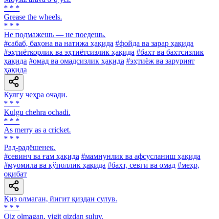
* * *
Grease the wheels.
* * *
He подмажешь — не поедешь.
#сабаб, баҳона ва натижа ҳақида
#фойда ва зарар ҳақида
#эҳтиёткорлик ва эҳтиётсизлик ҳақида
#бахт ва бахтсизлик
ҳақида
#омад ва омадсизлик ҳақида
#эҳтиёж ва зарурият
ҳақида
Кулгу чеҳра очади.
* * *
Kulgu chehra ochadi.
* * *
As merry as a cricket.
* * *
Рад-радёшенек.
#севинч ва ғам ҳақида
#мамнунлик ва афсусланиш ҳақида
#муомила ва қўполлик ҳақида
#бахт, севги ва омад
#меҳр,
оқибат
Қиз олмаган, йигит қиздан сулув.
* * *
Qiz olmagan, yigit qizdan suluv.