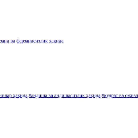
занд ва фарзандсизлик ҳақида
инлар ҳақида
#андиша ва андишасизлик ҳақида
#қудрат ва ожиз