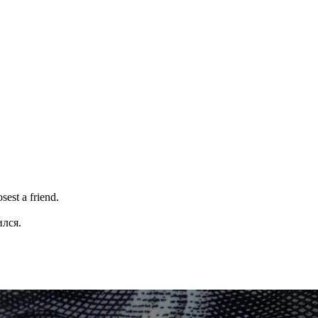
est a friend.
ился.