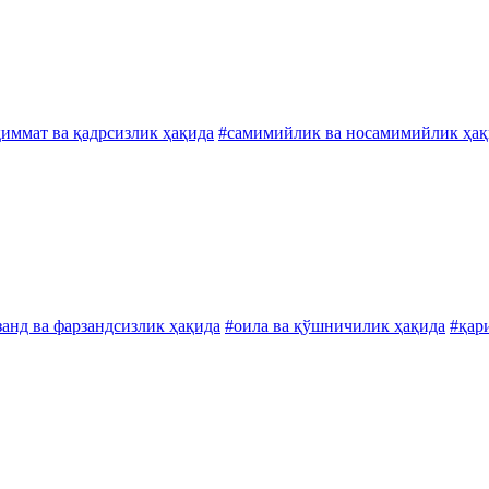
қиммат ва қадрсизлик ҳақида
#самимийлик ва носамимийлик ҳақ
занд ва фарзандсизлик ҳақида
#оила ва қўшничилик ҳақида
#қар