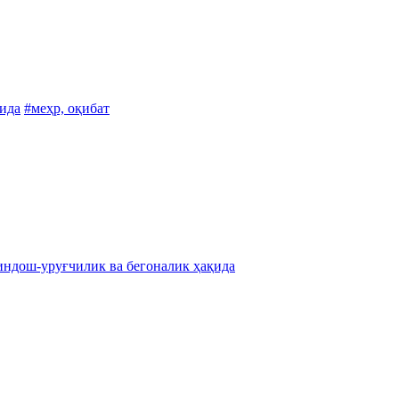
ида
#меҳр, оқибат
индош-уруғчилик ва бегоналик ҳақида