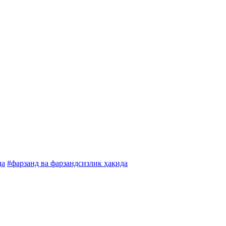
да
#фарзанд ва фарзандсизлик ҳақида