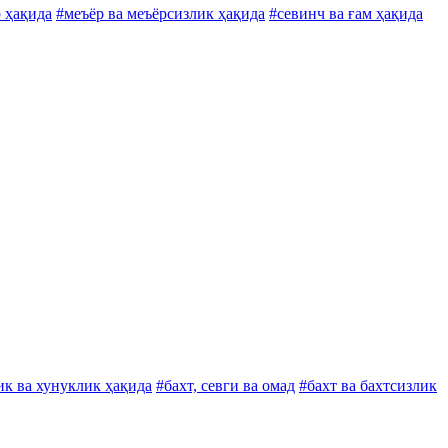
 ҳақида
#меъёр ва меъёрсизлик ҳақида
#севинч ва ғам ҳақида
ик ва хунуклик ҳақида
#бахт, севги ва омад
#бахт ва бахтсизлик