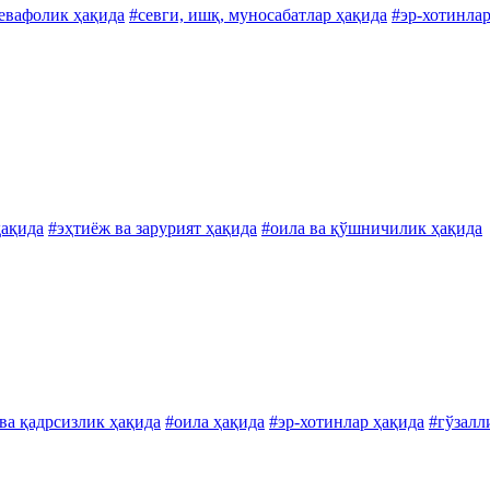
бевафолик ҳақида
#севги, ишқ, муносабатлар ҳақида
#эр-хотинлар
ҳақида
#эҳтиёж ва зарурият ҳақида
#оила ва қўшничилик ҳақида
ва қадрсизлик ҳақида
#оила ҳақида
#эр-хотинлар ҳақида
#гўзалл