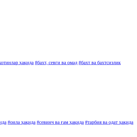
хотинлар ҳақида
#бахт, севги ва омад
#бахт ва бахтсизлик
ида
#оила ҳақида
#севинч ва ғам ҳақида
#тарбия ва одат ҳақида