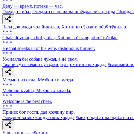
* * *
Делу — время, потехе — час.
#меҳр, оқибат
#меҳнатсеварлик ва ишёқмаслик ҳақида
#фойда в
Чала довруққа чол йиқилар, Хотинни сўксанг, обрў тўкилар.
* * *
Chala dovruqqa chol yiqilar, Xotinni so‘ksang, obro‘ to‘kilar.
* * *
He that speaks ill of his wife, dishonours himself.
* * *
Уж лаяла бы собака чужая, а не своя.
#яхши сўз ва ёмон сўз ҳақида
#эр-хотинлар ҳақида
#самимийлик
Меҳмон иззатда, Мезбон хизматда.
* * *
Mehmon izzatda, Mezbon xizmatda.
* * *
Welcome is the best cheer.
* * *
Принес бог гостя, дал хозяину пир.
#меҳмон ва меҳмондўстлик ҳақида
#меҳр-оқибат ва оқибатсизл
Давлатинг — дўстинг.