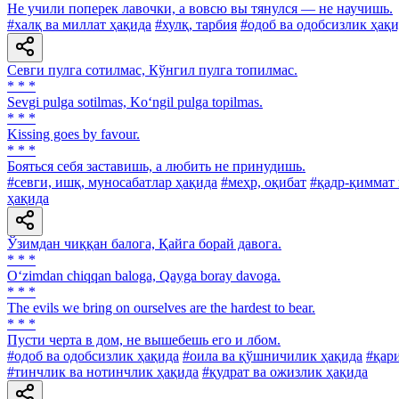
He учили поперек лавочки, а вовсю вы тянулся — не научишь.
#халқ ва миллат ҳақида
#хулқ, тарбия
#одоб ва одобсизлик ҳақ
Севги пулга сотилмас, Кўнгил пулга топилмас.
* * *
Sevgi pulga sotilmas, Ko‘ngil pulga topilmas.
* * *
Kissing goes by favour.
* * *
Бояться себя заставишь, а любить не принудишь.
#севги, ишқ, муносабатлар ҳақида
#меҳр, оқибат
#қадр-қиммат 
ҳақида
Ўзимдан чиққан балога, Қайга борай давога.
* * *
O‘zimdan chiqqan baloga, Qayga boray davoga.
* * *
The evils we bring on ourselves are the hardest to bear.
* * *
Пусти черта в дом, не вышебешь его и лбом.
#одоб ва одобсизлик ҳақида
#оила ва қўшничилик ҳақида
#қар
#тинчлик ва нотинчлик ҳақида
#қудрат ва ожизлик ҳақида