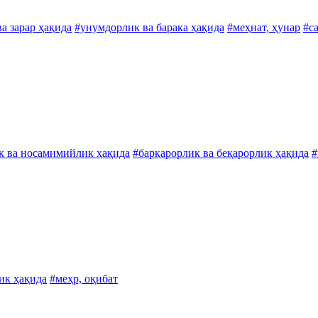
а зарар ҳақида
#унумдорлик ва барака ҳақида
#меҳнат, ҳунар
#с
 ва носамимийлик ҳақида
#барқарорлик ва беқарорлик ҳақида
#
ик ҳақида
#меҳр, оқибат