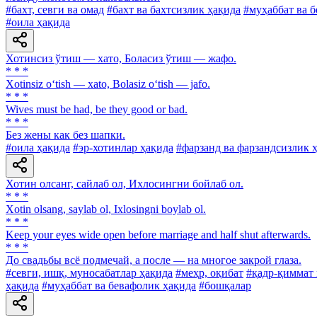
#бахт, севги ва омад
#бахт ва бахтсизлик ҳақида
#муҳаббат ва 
#оила ҳақида
Хотинсиз ўтиш — хато, Боласиз ўтиш — жафо.
* * *
Xotinsiz o‘tish — xato, Bolasiz o‘tish — jafo.
* * *
Wives must be had, be they good or bad.
* * *
Без жены как без шапки.
#оила ҳақида
#эр-хотинлар ҳақида
#фарзанд ва фарзандсизлик 
Хотин олсанг, сайлаб ол, Ихлосингни бойлаб ол.
* * *
Xotin olsang, saylab ol, Ixlosingni boylab ol.
* * *
Keep your eyes wide open before marriage and half shut afterwards.
* * *
До свадьбы всё подмечай, а после — на многое закрой глаза.
#севги, ишқ, муносабатлар ҳақида
#меҳр, оқибат
#қадр-қиммат 
ҳақида
#муҳаббат ва бевафолик ҳақида
#бошқалар