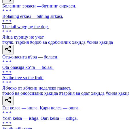
Боланинг эркаси —битнинг сиркаси.
* * *
Bolaning erkasi —bitning sirkasi.
* * *
The tail wagging the dog.
* * *
Яйца курицу не учат.
#хулқ, тарбия
#одоб ва одобсизлик ҳақида
#оила ҳақида
Ота-онасига кўра — боласи.
* * *
Ota-onasiga ko‘ra — bolasi.
* * *
As the tree so the fruit.
* * *
Яблоко от яблони недалеко падает.
#одоб ва одобсизлик ҳақида
#тарбия ва одат ҳақида
#оила ҳақи
Ёш келса — ишга, Қари келса — ошга.
* * *
Yosh kelsa — ishga, Qari kelsa — oshga.
* * *
Youth will serve.