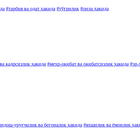
ида
#тарбия ва одат ҳақида
#тўғрилик
#оила ҳақида
ва қадрсизлик ҳақида
#меҳр-оқибат ва оқибатсизлик ҳақида
#эр-
индош-уруғчилик ва бегоналик ҳақида
#яхшилик ва ёмонлик ҳақ