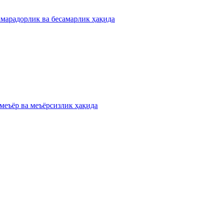
амарадорлик ва бесамарлик ҳақида
меъёр ва меъёрсизлик ҳақида