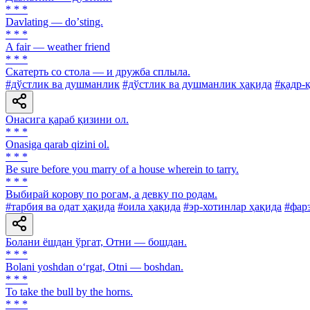
* * *
Davlating — doʼsting.
* * *
A fair — weather friend
* * *
Скатерть со стола — и дружба сплыла.
#дўстлик ва душманлик
#дўстлик ва душманлик ҳақида
#қадр-
Онасига қараб қизини ол.
* * *
Onasiga qarab qizini ol.
* * *
Be sure before you marry of a house wherein to tarry.
* * *
Выбирай корову по рогам, а девку по родам.
#тарбия ва одат ҳақида
#оила ҳақида
#эр-хотинлар ҳақида
#фар
Болани ёшдан ўргат, Отни — бошдан.
* * *
Bolani yoshdan o‘rgat, Otni — boshdan.
* * *
To take the bull by the horns.
* * *