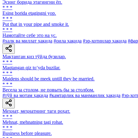
Эсинг борида этагингни ёп.
* * *
Esing borida etagingni yop.
* * *
Put that in your pipe and smoke it.
* * *
Намотайте себе это на ус.
#халқ ва миллат ҳақида
#оила ҳақида
#эр-хотинлар ҳақида
#фар
Мақтанган қиз тўйда бузилар.
* * *
Maqtangan qiz to‘yda buzilar.
* * *
Maidens should be meek untill they be married.
* * *
Весела за столом, не повыть бы за столбом.
#тўй ва мотам ҳақида
#камтарлик ва манманлик ҳақида
#эр-хот
Меҳнат, меҳнатнинг таги роҳат.
* * *
Mehnat, mehnatning tagi rohat.
* * *
Business before pleasure.