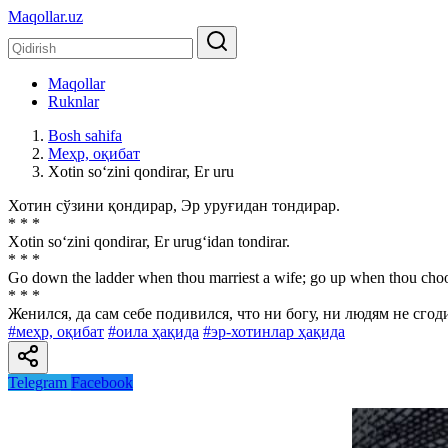
Maqollar.uz
Maqollar
Ruknlar
Bosh sahifa
Меҳр, оқибат
Xotin so‘zini qondirar, Er uru
Хотин сўзини қондирар, Эр уруғидан тондирар.
* * *
Xotin so‘zini qondirar, Er urug‘idan tondirar.
* * *
Go down the ladder when thou marriest a wife; go up when thou choos
* * *
Женился, да сам себе подивился, что ни богу, ни людям не сгод
#меҳр, оқибат
#оила ҳақида
#эр-хотинлар ҳақида
Telegram
Facebook