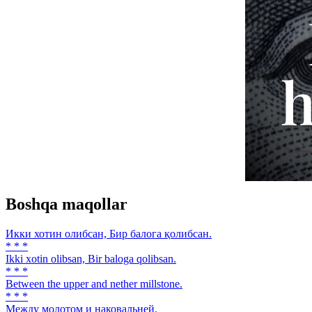
Boshqa maqollar
Икки хотин олибсан, Бир балога қолибсан.
* * *
Ikki xotin olibsan, Bir baloga qolibsan.
* * *
Between the upper and nether millstone.
* * *
Между молотом и наковальней.