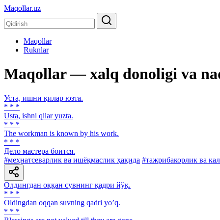
Maqollar.uz
Maqollar
Ruknlar
Maqollar — xalq donoligi va na
Уста, ишни қилар юзта.
* * *
Usta, ishni qilar yuzta.
* * *
The workman is known by his work.
* * *
Дело мастера боится.
#меҳнатсеварлик ва ишёқмаслик ҳақида
#тажрибакорлик ва ка
Олдингдан оққан сувнинг қадри йўқ.
* * *
Oldingdan oqqan suvning qadri yoʼq.
* * *