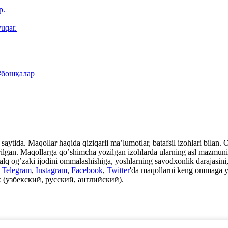
р.
uqar.
#бошқалар
aytida. Maqollar haqida qiziqarli maʼlumotlar, batafsil izohlari bilan. Ot
rilgan. Maqollarga qoʼshimcha yozilgan izohlarda ularning asl mazmuni, i
xalq ogʼzaki ijodini ommalashishiga, yoshlarning savodxonlik darajasini, 
n
Telegram
,
Instagram
,
Facebook
,
Twitter
'da maqollarni keng ommaga y
 (узбекский, русский, английский).