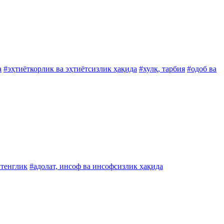
а
#эҳтиёткорлик ва эҳтиётсизлик ҳақида
#хулқ, тарбия
#одоб ва
 тенглик
#адолат, инсоф ва инсофсизлик ҳақида