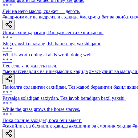
Blessings are not valued till they are gone.
* * *
Лей на него масло, скажет — деготь.
#қадр-қиммат ва қадрсизлик ҳақида
#меҳр-оқибат ва оқибатсиз
Ишга яхши қарасанг, Иш ҳам сенга яхши қарар.
* * *
Ishga yaxshi qarasang, Ish ham senga yaxshi qarar.
* * *
What is worth doing at all is worth doing well.
* * *
Лес сечь - не жалеть плеч.
#меҳнатсеварлик ва ишёқмаслик ҳақида
#масъулият ва масъули
Пайсалга соладиган сахийдан, Тез жавоб берадиган бахил яхши
* * *
Paysalga soladigan saxiydan, Tez javob beradigan baxil yaxshi.
* * *
While the grass grows the horse starves.
* * *
Пока солнце взойдет, роса очи выест.
#сахийлик ва бахиллик ҳақида
#яхшилик ва ёмонлик ҳақида
#в