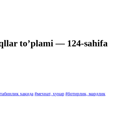
qllar toʼplami — 124-sahifa
лтабинлик ҳақида
#меҳнат, ҳунар
#ботирлик, мардлик