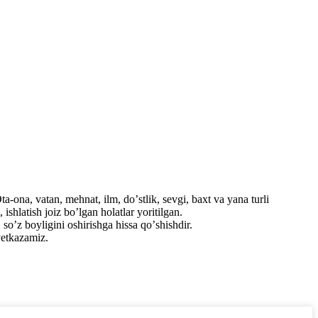
a-ona, vatan, mehnat, ilm, doʼstlik, sevgi, baxt va yana turli
shlatish joiz boʼlgan holatlar yoritilgan.
soʼz boyligini oshirishga hissa qoʼshishdir.
etkazamiz.