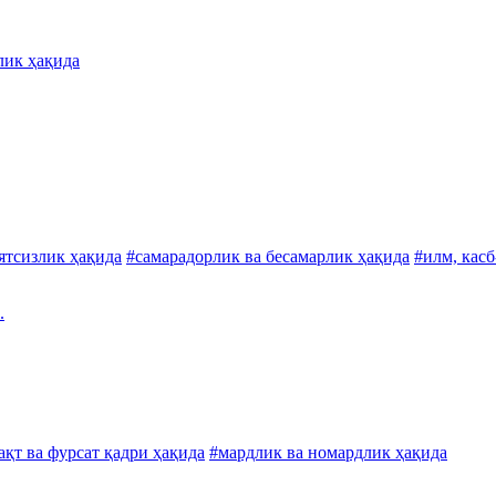
лик ҳақида
ятсизлик ҳақида
#самарадорлик ва бесамарлик ҳақида
#илм, касб
.
ақт ва фурсат қадри ҳақида
#мардлик ва номардлик ҳақида