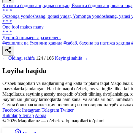
Қозонга ёндошсанг, қораси юқар, Ёмонга ёндошсанг, яраси юқа
* * *
Qozonga yondoshsang, qorasi yuqar, Yomonga yondoshsang, yarasi y
* * *
One fool makes many.
* * *
Дурной пример заразителен.
#яхшилик ва ёмонлик ҳақида
#сабаб, баҳона ва натижа ҳақида
← Oldingi sahifa
124 / 166
Keyingi sahifa →
Loyiha haqida
Oʼzbek maqollari va naqllarining eng katta toʼplami faqat Maqollar.uz s
mavzularda jamlangan. Har bir maqol oʼzbek, rus va ingliz tilida kelti
Maqollar.uz saytining asosiy maqsadi: oʼzbek tilining rivojlanishiga, 
Saytimizni ijtimoiy tarmoqlarda ham kanal va sahifalari bor. Jumlada
Самая большая коллекция пословиц и поговорок на трёх языках
Facebook
Instagram
Telegram
Twitter
Ruknlar
Sitemap
Aloqa
© 2026 Maqollar.uz — oʼzbek xalq maqollari toʼplami