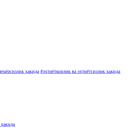
меъёрсизлик ҳақида
#эҳтиёткорлик ва эҳтиётсизлик ҳақида
 ҳақида