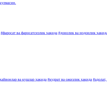
кулмасин.
#фаросат ва фаросатсизлик ҳақида
#донолик ва нодонлик ҳақид
ҳайвонлар ва қушлар ҳақида
#қудрат ва ожизлик ҳақида
#адолат,