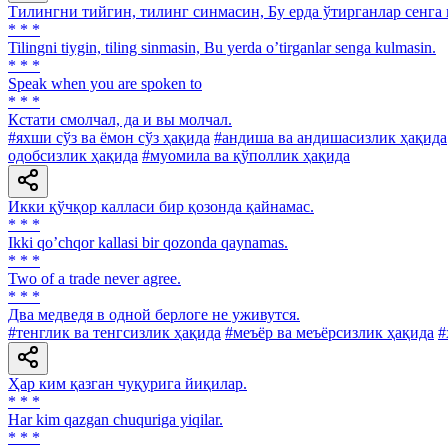
Тилингни тийгин, тилинг синмасин, Бу ерда ўтирганлар сенга 
* * *
Tilingni tiygin, tiling sinmasin, Bu yerda oʼtirganlar senga kulmasin.
* * *
Speak when you are spoken to
* * *
Кстати смолчал, да и вы молчал.
#яхши сўз ва ёмон сўз ҳақида
#андиша ва андишасизлик ҳақида
одобсизлик ҳақида
#муомила ва қўполлик ҳақида
Икки қўчқор калласи бир қозонда қайнамас.
* * *
Ikki qoʼchqor kallasi bir qozonda qaynamas.
* * *
Two of a trade never agree.
* * *
Два медведя в одной берлоге не уживутся.
#тенглик ва тенгсизлик ҳақида
#меъёр ва меъёрсизлик ҳақида
#
Ҳар ким қазган чуқурига йиқилар.
* * *
Har kim qazgan chuquriga yiqilar.
* * *