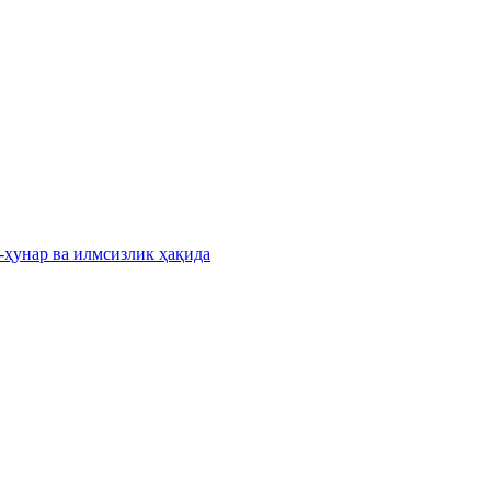
-ҳунар ва илмсизлик ҳақида