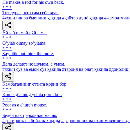
He makes a rod for his own back.
* * *
Тот дурак, кто сам себе враг.
#яхшилик ва ёмонлик ҳақида
#қайтар дунё ҳақида
#жамоатчили
Ўйлаб олмай сўйлама.
* * *
Oʼylab olmay soʼylama.
* * *
Say little but think the more.
* * *
Дела делают не шумом, а умом.
#яхши сўз ва ёмон сўз ҳақида
#тарбия ва одат ҳақида
#донолик 
Камбағалнинг еттита қорни бор.
* * *
Kambagʼalning yettita qorni bor.
* * *
Poor as a church mouse.
* * *
Беден как церковная мышь.
#фақирлик ва бойлик ҳақида
#фаровонлик ва етишмовчилик ҳа