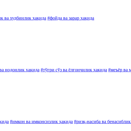
к ва худбинлик ҳақида
#фойда ва зарар ҳақида
ва нодонлик ҳақида
#тўғри сўз ва ёлғончилик ҳақида
#меъёр ва 
қида
#имкон ва имконсизлик ҳақида
#ризқ-насиба ва бенасиблик