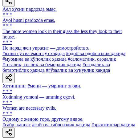
Аёл ҳусни пардозда эмас.
* * *
Ayol husni pardozda emas.
* * *
The more women look in their glass the less they look to their
house.
* * *
He наряд жен украсит — домостройство.
#яхши сўз ва ёмон сўз ҳақида
#одоб ва одобсизлик ҳақида
#муомила ва қўполлик ҳақида
#саломатлик, озодалик
#тозалик, соғлик ва беморлик ҳақида
#озодалик ва
бетартиблик ҳақида
#гўзаллик ва хунуклик ҳақида
Хотиннинг ёмони — умрнинг эгови.
* * *
Xotinning yomoni — umrning egovi.
* * *
Women are necessary evils.
* * *
Одному с женою горе, другому вдвое.
#сабр, қаноат
#сабр ва сабрсизлик ҳақида
#эр-хотинлар ҳақида