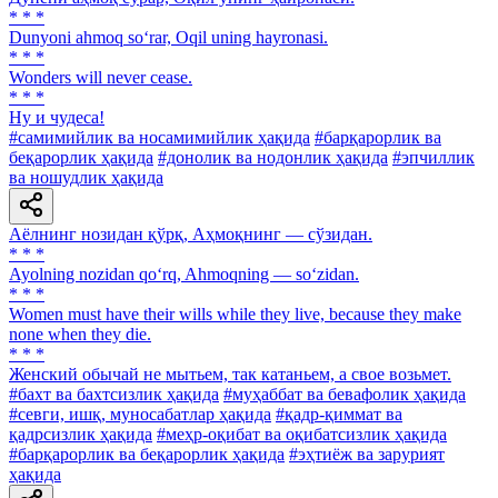
* * *
Dunyoni ahmoq so‘rar, Oqil uning hayronasi.
* * *
Wonders will never cease.
* * *
Ну и чудеса!
#самимийлик ва носамимийлик ҳақида
#барқарорлик ва
беқарорлик ҳақида
#донолик ва нодонлик ҳақида
#эпчиллик
ва ношудлик ҳақида
Аёлнинг нозидан қўрқ, Аҳмоқнинг — сўзидан.
* * *
Ayolning nozidan qo‘rq, Ahmoqning — so‘zidan.
* * *
Women must have their wills while they live, because they make
none when they die.
* * *
Женский обычай не мытьем, так катаньем, а свое возьмет.
#бахт ва бахтсизлик ҳақида
#муҳаббат ва бевафолик ҳақида
#севги, ишқ, муносабатлар ҳақида
#қадр-қиммат ва
қадрсизлик ҳақида
#меҳр-оқибат ва оқибатсизлик ҳақида
#барқарорлик ва беқарорлик ҳақида
#эҳтиёж ва зарурият
ҳақида