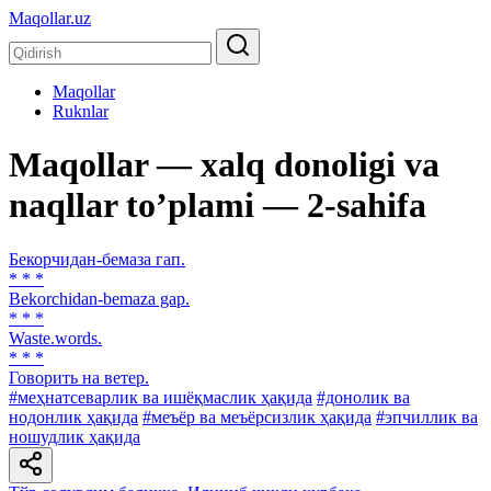
Maqollar.uz
Maqollar
Ruknlar
Maqollar — xalq donoligi va
naqllar toʼplami — 2-sahifa
Бекорчидан-бемаза гап.
* * *
Bekorchidan-bemaza gap.
* * *
Waste.words.
* * *
Говорить на ветер.
#меҳнатсеварлик ва ишёқмаслик ҳақида
#донолик ва
нодонлик ҳақида
#меъёр ва меъёрсизлик ҳақида
#эпчиллик ва
ношудлик ҳақида