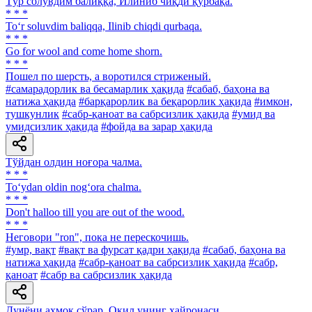
Тўр солувдим балиққа, Илиниб чиқди қурбақа.
* * *
To‘r soluvdim baliqqa, Ilinib chiqdi qurbaqa.
* * *
Go for wool and come home shorn.
* * *
Пошел по шерсть, а воротился стриженый.
#самарадорлик ва бесамарлик ҳақида
#сабаб, баҳона ва
натижа ҳақида
#барқарорлик ва беқарорлик ҳақида
#имкон,
тушкунлик
#сабр-қаноат ва сабрсизлик ҳақида
#умид ва
умидсизлик ҳақида
#фойда ва зарар ҳақида
Тўйдан олдин ноғора чалма.
* * *
To‘ydan oldin nog‘ora chalma.
* * *
Don't halloo till you are out of the wood.
* * *
Heговори "ron", пока не перескочишь.
#умр, вақт
#вақт ва фурсат қадри ҳақида
#сабаб, баҳона ва
натижа ҳақида
#сабр-қаноат ва сабрсизлик ҳақида
#сабр,
қаноат
#сабр ва сабрсизлик ҳақида
Дунёни аҳмоқ сўрар, Оқил унинг ҳайронаси.