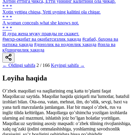
Хотин еттига чиқса, Етти уйнинг калитини ола чиқар.
* * *
Xotin yettiga chiqsa, Yetti uyning kalitini ola chiqar.
* * *
A woman conceals what she knows not.
* * *
И дура жена мужу правды не скажет.
#меҳр-оқибат ва оқибатсизлик ҳақида
#сабаб, баҳона ва
натижа ҳақида
#донолик ва нодонлик ҳақида
#оила ва
қўшничилик ҳақида
← Oldingi sahifa
2 / 166
Keyingi sahifa →
Loyiha haqida
Oʼzbek maqollari va naqllarining eng katta toʼplami faqat
Maqollar.uz saytida. Maqollar haqida qiziqarli maʼlumotlar, batafsil
izohlari bilan. Ota-ona, vatan, mehnat, ilm, doʼstlik, sevgi, baxt va
yana turli mavzularda jamlangan. Har bir maqol oʼzbek, rus va
ingliz tilida keltirilgan. Maqollarga qoʼshimcha yozilgan izohlarda
ularning asl mazmuni, ishlatish joiz boʼlgan holatlar yoritilgan.
Maqollar.uz saytining asosiy maqsadi: oʼzbek tilining rivojlanishiga,
xalq ogʼzaki ijodini ommalashishiga, yoshlarning savodxonlik
darajasini, soʼz boyligini oshirishga hissa qoʼshishdir.