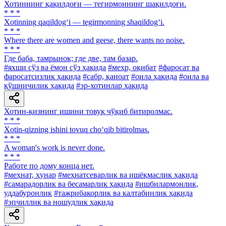
Хотиннинг қақилдоғи — тегирмоннинг шақилдоғи.
* * *
Xotinning qaqildog‘i — tegirmonning shaqildog‘i.
* * *
Where there are women and geese, there wants no noise.
* * *
Где баба, тамрынок; где две, там базар.
#яхши сўз ва ёмон сўз ҳақида
#меҳр, оқибат
#фаросат ва
фаросатсизлик ҳақида
#сабр, қаноат
#оила ҳақида
#оила ва
қўшничилик ҳақида
#эр-хотинлар ҳақида
Хотин-қизнинг ишини товуқ чўқиб битиролмас.
* * *
Xotin-qizning ishini tovuq cho‘qib bitirolmas.
* * *
A woman's work is never done.
* * *
Работе по дому конца нет.
#меҳнат, ҳунар
#меҳнатсеварлик ва ишёқмаслик ҳақида
#самарадорлик ва бесамарлик ҳақида
#ишбилармонлик,
уддабуронлик
#тажрибакорлик ва калтабинлик ҳақида
#эпчиллик ва ношудлик ҳақида