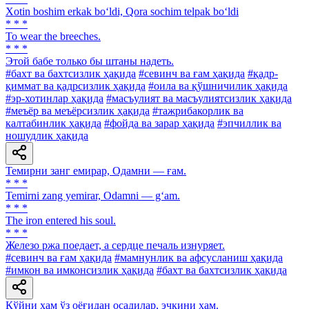
Xotin boshim erkak bo‘ldi, Qora sochim telpak bo‘ldi
* * *
To wear the breeches.
* * *
Этой бабе только бы штаны надеть.
#бахт ва бахтсизлик ҳақида
#севинч ва ғам ҳақида
#қадр-
қиммат ва қадрсизлик ҳақида
#оила ва қўшничилик ҳақида
#эр-хотинлар ҳақида
#масъулият ва масъулиятсизлик ҳақида
#меъёр ва меъёрсизлик ҳақида
#тажрибакорлик ва
калтабинлик ҳақида
#фойда ва зарар ҳақида
#эпчиллик ва
ношудлик ҳақида
Темирни занг емирар, Одамни — ғам.
* * *
Temirni zang yemirar, Odamni — g‘am.
* * *
The iron entered his soul.
* * *
Железо ржа поедает, а сердце печаль изнуряет.
#севинч ва ғам ҳақида
#мамнунлик ва афсусланиш ҳақида
#имкон ва имконсизлик ҳақида
#бахт ва бахтсизлик ҳақида
Қўйни ҳам ўз оёғидан осадилар, эчкини ҳам.