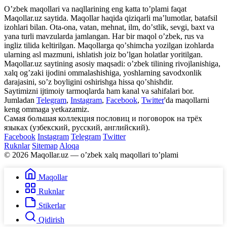
Oʼzbek maqollari va naqllarining eng katta toʼplami faqat
Maqollar.uz saytida. Maqollar haqida qiziqarli maʼlumotlar, batafsil
izohlari bilan. Ota-ona, vatan, mehnat, ilm, doʼstlik, sevgi, baxt va
yana turli mavzularda jamlangan. Har bir maqol oʼzbek, rus va
ingliz tilida keltirilgan. Maqollarga qoʼshimcha yozilgan izohlarda
ularning asl mazmuni, ishlatish joiz boʼlgan holatlar yoritilgan.
Maqollar.uz saytining asosiy maqsadi: oʼzbek tilining rivojlanishiga,
xalq ogʼzaki ijodini ommalashishiga, yoshlarning savodxonlik
darajasini, soʼz boyligini oshirishga hissa qoʼshishdir.
Saytimizni ijtimoiy tarmoqlarda ham kanal va sahifalari bor.
Jumladan
Telegram
,
Instagram
,
Facebook
,
Twitter
'da maqollarni
keng ommaga yetkazamiz.
Самая большая коллекция пословиц и поговорок на трёх
языках (узбекский, русский, английский).
Facebook
Instagram
Telegram
Twitter
Ruknlar
Sitemap
Aloqa
© 2026 Maqollar.uz — oʼzbek xalq maqollari toʼplami
Maqollar
Ruknlar
Stikerlar
Qidirish