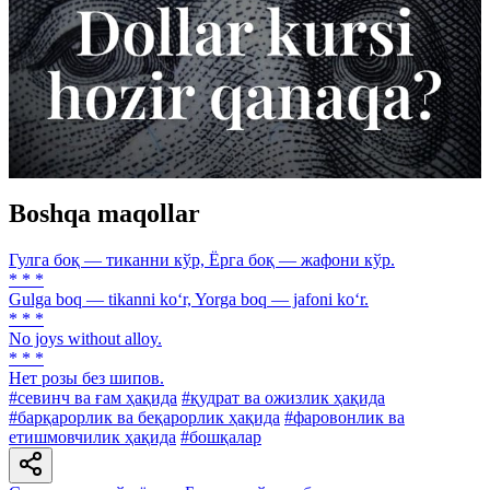
Boshqa maqollar
Гулга боқ — тиканни кўр, Ёрга боқ — жафони кўр.
* * *
Gulga boq — tikanni ko‘r, Yorga boq — jafoni ko‘r.
* * *
No joys without alloy.
* * *
Нет розы без шипов.
#севинч ва ғам ҳақида
#қудрат ва ожизлик ҳақида
#барқарорлик ва беқарорлик ҳақида
#фаровонлик ва
етишмовчилик ҳақида
#бошқалар