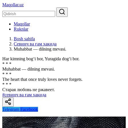
Maqollar.uz
Maqollar
Ruknlar
Bosh sahifa
Севинч ва ғам ҳақида
Muhabbat — dilning mevasi.
Har kimning bog‘i bor, Yuragida dog‘i bor.
* * *
Muhabbat — dilning mevasi.
* * *
The heart that once truly loves never forgets.
* * *
Старая любовь не ржавеет.
#севинч ва ғам ҳақида
Telegram
Facebook