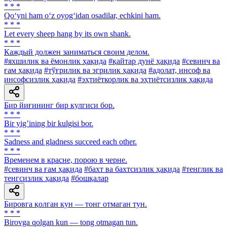
* * *
Qo‘yni ham o‘z oyog‘idan osadilar, echkini ham.
* * *
Let every sheep hang by its own shank.
* * *
Каждый должен заниматься своим делом.
#яхшилик ва ёмонлик ҳақида
#қайтар дунё ҳақида
#севинч ва
ғам ҳақида
#тўғрилик ва эгрилик ҳақида
#адолат, инсоф ва
инсофсизлик ҳақида
#эҳтиёткорлик ва эҳтиётсизлик ҳақида
Бир йиғининг бир кулгиси бор.
* * *
Bir yigʼining bir kulgisi bor.
* * *
Sadness and gladness succeed each other.
* * *
Временем в красне, порою в черне.
#севинч ва ғам ҳақида
#бахт ва бахтсизлик ҳақида
#тенглик ва
тенгсизлик ҳақида
#бошқалар
Бировга қолган кун — тонг отмаган тун.
* * *
Birovga qolgan kun — tong otmagan tun.