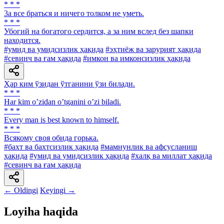
* * *
3a все браться и ничего толком не уметь.
* * *
Убогий на богатого сердится, а за ним вслед без шапки
находится.
#умид ва умидсизлик ҳақида
#эҳтиёж ва зарурият ҳақида
#севинч ва ғам ҳақида
#имкон ва имконсизлик ҳақида
Ҳар ким ўзидан ўтганини ўзи билади.
* * *
Har kim oʼzidan oʼtganini oʼzi biladi.
* * *
Every man is best known to himself.
* * *
Всякому своя обида горька.
#бахт ва бахтсизлик ҳақида
#мамнунлик ва афсусланиш
ҳақида
#умид ва умидсизлик ҳақида
#халқ ва миллат ҳақида
#севинч ва ғам ҳақида
← Oldingi
Keyingi →
Loyiha haqida