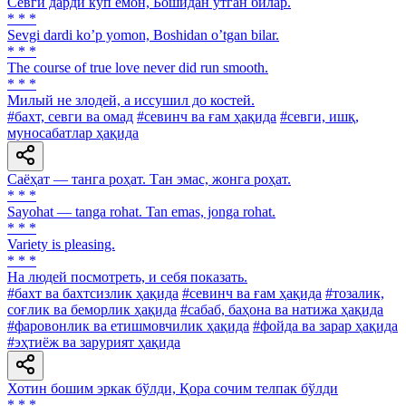
Севги дарди кўп ёмон, Бошидан ўтган билар.
* * *
Sevgi dardi koʼp yomon, Boshidan oʼtgan bilar.
* * *
The course of true love never did run smooth.
* * *
Милый не злодей, а иссушил до костей.
#бахт, севги ва омад
#севинч ва ғам ҳақида
#севги, ишқ,
муносабатлар ҳақида
Саёҳат — танга роҳат. Тан эмас, жонга роҳат.
* * *
Sayohat — tanga rohat. Tan emas, jonga rohat.
* * *
Variety is pleasing.
* * *
Ha людей посмотреть, и себя показать.
#бахт ва бахтсизлик ҳақида
#севинч ва ғам ҳақида
#тозалик,
соғлик ва беморлик ҳақида
#сабаб, баҳона ва натижа ҳақида
#фаровонлик ва етишмовчилик ҳақида
#фойда ва зарар ҳақида
#эҳтиёж ва зарурият ҳақида
Хотин бошим эркак бўлди, Қора сочим телпак бўлди
* * *