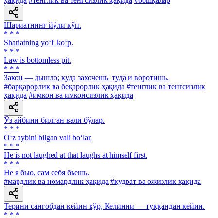
ҳақида
#тенглик ва тенгсизлик ҳақида
#бошқалар
Шариатнинг йўли кўп.
* * *
Shariatning yo‘li ko‘p.
* * *
Law is bottomless pit.
* * *
Закон — дышло; куда захочешь, туда и воротишь.
#барқарорлик ва беқарорлик ҳақида
#тенглик ва тенгсизлик
ҳақида
#имкон ва имконсизлик ҳақида
Ўз айбини билган вали бўлар.
* * *
O‘z aybini bilgan vali bo‘lar.
* * *
He is not laughed at that laughs at himself first.
* * *
He я бью, сам себя бьешь.
#мардлик ва номардлик ҳақида
#қудрат ва ожизлик ҳақида
Терини сангобдан кейин кўр, Келинни — туққандан кейин.
* * *