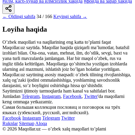
#илм, касб-ҳунар ва илмсизлик ҳақида
#фойда ва зарар ҳақида
← Oldingi sahifa
34 / 166
Keyingi sahifa →
Loyiha haqida
Oʼzbek maqollari va naqllarining eng katta toʼplami faqat
Maqollar.uz saytida. Maqollar haqida qiziqarli maʼlumotlar, batafsil
izohlari bilan. Ota-ona, vatan, mehnat, ilm, doʼstlik, sevgi, baxt va
yana turli mavzularda jamlangan. Har bir maqol oʼzbek, rus va
ingliz tilida keltirilgan. Maqollarga qoʼshimcha yozilgan izohlarda
ularning asl mazmuni, ishlatish joiz boʼlgan holatlar yoritilgan.
Maqollar.uz saytining asosiy maqsadi: oʼzbek tilining rivojlanishiga,
xalq ogʼzaki ijodini ommalashishiga, yoshlarning savodxonlik
darajasini, soʼz boyligini oshirishga hissa qoʼshishdir.
Saytimizni ijtimoiy tarmoqlarda ham kanal va sahifalari bor.
Jumladan
Telegram
,
Instagram
,
Facebook
,
Twitter
'da maqollarni
keng ommaga yetkazamiz.
Самая большая коллекция пословиц и поговорок на трёх
языках (узбекский, русский, английский).
Facebook
Instagram
Telegram
Twitter
Ruknlar
Sitemap
Aloqa
© 2026 Maqollar.uz — oʼzbek xalq maqollari toʼplami