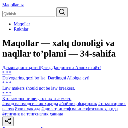
Maqollar.uz
Maqollar
Ruknlar
Maqollar — xalq donoligi va
naqllar toʼplami — 34-sahifa
Даъвогаринг қози бўлса, Дардингни Аллоҳга айт!
* * *
Da'vogaring qozi bo‘lsa, Dardingni Allohga ayt!
* * *
Law makers should not be law breakers.
* * *
Кто законы пишет, тот их и ломает.
#омад ва омадсизлик ҳақида
#бойлик, фақирлик
#таъмагирлик
ва очкўзлик ҳақида
#адолат, инсоф ва инсофсизлик ҳақида
#тенглик ва тенгсизлик ҳақида