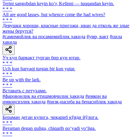
Terini sangobdan keyin ko‘r, Kelinni — tuqqandan keyin.
* * *
All are good lasses, but whence come the bad wives?
* * *
Девушки хороши, красные пригожи, иван да отколь же злые
жены берутся?
#самимийлик ва носамимийлик ҳақида
#умр, вақт
#оила
ҳақида
Уч кун барвақт турган бир кун ютар.
* * *
Uch kun barvaqt turgan bir kun yutar.
* * *
Be up with the lark.
* * *
Вставать с петухами.
#фаровонлик ва етишмовчилик ҳақида
#имкон ва
имконсизлик ҳақида
#ризқ-насиба ва бенасиблик ҳақида
Бераман деган қулига, чиқариб қўяди йўлига.
* * *
Beraman degan quliga, chiqarib qo‘yadi yo‘liga.
* * *