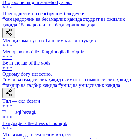
Drop something in somebody's lap.
* * *
Преподнести на серебряном блюдечке.
#самарадорлик ва бесамарлик ҳақида
#қудрат ва ожизлик
ҳақида
#барқарорлик ва беқарорлик ҳақида
Мен қиламан ўттиз Тангрим қилади тўққиз.
* * *
Men qilaman o‘ttiz Tangrim qiladi to‘qqiz.
* * *
Be in the lap of the gods.
* * *
Одному богу известно.
#омад ва омадсизлик ҳақида
#имкон ва имконсизлик ҳақида
#тақдир ва тадбир ҳақида
#умид ва умидсизлик ҳақида
Тил — ақл безаги.
* * *
Til — aql bezagi.
* * *
Language is the dress of thought.
* * *
Мал язык, да всем телом владеет.