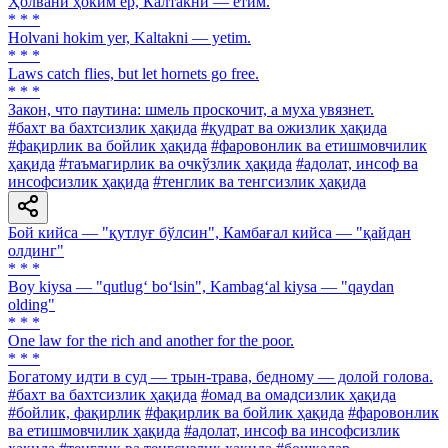
Ҳолвани ҳоким ер, Калтакни — етим.
* * *
Holvani hokim yer, Kaltakni — yetim.
* * *
Laws catch flies, but let hornets go free.
* * *
Закон, что паутина: шмель проскочит, а муха увязнет.
#бахт ва бахтсизлик ҳақида
#қудрат ва ожизлик ҳақида
#фақирлик ва бойлик ҳақида
#фаровонлик ва етишмовчилик
ҳақида
#таъмагирлик ва очкўзлик ҳақида
#адолат, инсоф ва
инсофсизлик ҳақида
#тенглик ва тенгсизлик ҳақида
Бой кийса — "қутлуғ бўлсин", Камбағал кийса — "қайдан
олдинг"
* * *
Boy kiysa — "qutlug‘ bo‘lsin", Kambag‘al kiysa — "qaydan
olding"
* * *
One law for the rich and another for the poor.
* * *
Богатому идти в суд — трын-трава, бедному — долой голова.
#бахт ва бахтсизлик ҳақида
#омад ва омадсизлик ҳақида
#бойлик, фақирлик
#фақирлик ва бойлик ҳақида
#фаровонлик
ва етишмовчилик ҳақида
#адолат, инсоф ва инсофсизлик