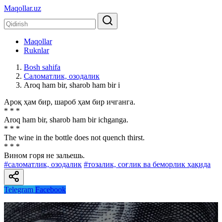
Maqollar.uz
Maqollar
Ruknlar
Bosh sahifa
Саломатлик, озодалик
Аroq ham bir, sharob ham bir i
Ароқ ҳам бир, шароб ҳам бир ичганга.
* * *
Аroq ham bir, sharob ham bir ichganga.
* * *
The wine in the bottle does not quench thirst.
* * *
Вином горя не зальешь.
#саломатлик, озодалик
#тозалик, соғлик ва беморлик ҳақида
Telegram
Facebook