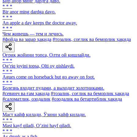
Бир анор минг дардга даво.
* * *
Bir anor ming dardga davo.
* * *
An apple a day keeps the doctor away.
* * *
Чем живешь — тем и лечись.
#фойда ва зарар ҳақида
#тозалик, соғлик ва беморлик ҳақида
Оғриқ жойини топса, Олти ой қишлайди.
* * *
Og‘riq joyini topsa, Olti oy qishlaydi.
* * *
Agues come on horseback but go away on foot.
* * *
Болезнь входит пудами, а выходит золотниками.
#севинч ва ғам ҳақида
#тозалик, соғлик ва беморлик ҳақида
#саломатлик, озодалик
#озодалик ва бетартиблик ҳақида
Маст кайф қилади, Ўзини ҳайф қилади.
* * *
Mast kayf qiladi, Oʼzini hayf qiladi.
* * *
As drunk as a fish.