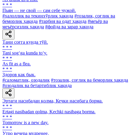
* * *
Пьян — не свой — сам себе чужой.
#ҳалоллик ва текинхўрлик ҳақида
#тозалик, соғлик ва
беморлик ҳақида
#тарбия ва одат ҳақида
#меъёр ва
меъёрсизлик ҳақида
#фойда ва зарар ҳақида
Тани соғга кунда тўй.
* * *
Tani sog‘ga kunda to‘y.
* * *
As fit as a flea.
* * *
Здоров как бык.
#саломатлик, озодалик
#тозалик, соғлик ва беморлик ҳақида
#озодалик ва бетартиблик ҳақида
Эртаги насибадан қолма, Кечки насибага борма.
* * *
Ertagi nasibadan qolma, Kechki nasibaga borma.
* * *
Tomorrow is a new day.
* * *
Утро вечера мудренее.