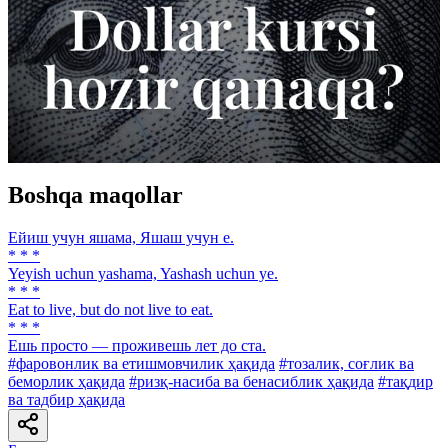
Boshqa maqollar
Ейиш учун яшама, Яшаш учун е.
* * *
Yeyish uchun yashama, Yashash uchun ye.
* * *
Eat to live, but do not live to eat.
* * *
Ешь просто — проживешь лет до ста.
#фаровонлик ва етишмовчилик ҳақида
#тозалик, соғлик ва
беморлик ҳақида
#ризқ-насиба ва бенасиблик ҳақида
#тақдир
ва тадбир ҳақида