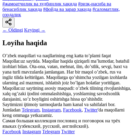
#жамоатчилик ва худбинлик ҳақида
#ризқ-насиба ва
бенасиблик ҳақида
#фойда ва зарар ҳақида
#саломатлик,
озодалик
← Oldingi
Keyingi →
Loyiha haqida
Oʼzbek maqollari va naqllarining eng katta toʼplami faqat
Maqollar.uz saytida. Maqollar haqida qiziqarli maʼlumotlar, batafsil
izohlari bilan. Ota-ona, vatan, mehnat, ilm, doʼstlik, sevgi, baxt va
yana turli mavzularda jamlangan. Har bir maqol oʼzbek, rus va
ingliz tilida keltirilgan. Maqollarga qoʼshimcha yozilgan izohlarda
ularning asl mazmuni, ishlatish joiz boʼlgan holatlar yoritilgan.
Maqollar.uz saytining asosiy maqsadi: oʼzbek tilining rivojlanishiga,
xalq ogʼzaki ijodini ommalashishiga, yoshlarning savodxonlik
darajasini, soʼz boyligini oshirishga hissa qoʼshishdir.
Saytimizni ijtimoiy tarmoqlarda ham kanal va sahifalari bor.
Jumladan
Telegram
,
Instagram
,
Facebook
,
Twitter
'da maqollarni
keng ommaga yetkazamiz.
Самая большая коллекция пословиц и поговорок на трёх
языках (узбекский, русский, английский).
Facebook
Instagram
Telegram
Twitter