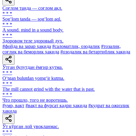
Соғлом танда — соғлом ақл.
* * *
Sog‘lom tanda — sog‘lom aql.
* * *
A sound. mind in a sound body.
* * *
Здоровом теле здоровый дух.
#фойда ва зарар ҳақида
#саломатлик, озодалик
#тозалик,
соғлик ва беморлик ҳақида
#озодалик ва бетартиблик ҳақида
Ўтган булутдан ёмғир кутма.
* * *
O‘tgan bulutdan yomg‘ir kutma.
* * *
The mill cannot grind with the water that is past.
* * *
Что прошло, того не воротишь.
#умр, вақт
#вақт ва фурсат қадри ҳақида
#қудрат ва ожизлик
ҳақида
Ўт кўрган лой увоқланмас.
* * *