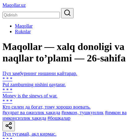
Maqollar.uz
Maqollar
Ruknlar
Maqollar — xalq donoligi va
naqllar toʼplami — 26-sahifa
Пул замбурнинг нишини қайтарар.
* * *
Pul zamburning nishini qaytarar.
* * *
Money is the sinews of war.
* * *
Кто силен да богат, тому хорошо воевать.
#қудрат ва ожизлик ҳақида
#имкон, тушкунлик
#имкон ва
имконсизлик ҳақида
#бошқалар
Пул тугамай, ақл кирмас.