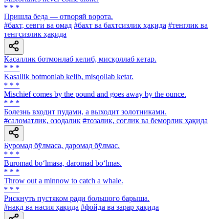
* * *
Пришла беда — отворяй ворота.
#бахт, севги ва омад
#бахт ва бахтсизлик ҳақида
#тенглик ва
тенгсизлик ҳақида
Касаллик ботмонлаб келиб, мисқоллаб кетар.
* * *
Kasallik botmonlab kelib, misqollab ketar.
* * *
Mischief comes by the pound and goes away by the ounce.
* * *
Болезнь входит пудами, а выходит золотниками.
#саломатлик, озодалик
#тозалик, соғлик ва беморлик ҳақида
Буромад бўлмаса, даромад бўлмас.
* * *
Buromad bo‘lmasa, daromad bo‘lmas.
* * *
Throw out a minnow to catch a whale.
* * *
Рискнуть пустяком ради большого барыша.
#нақд ва насия ҳақида
#фойда ва зарар ҳақида