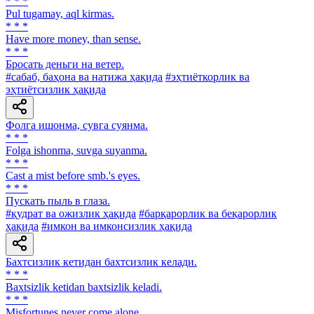
* * *
Pul tugamay, aql kirmas.
* * *
Have more money, than sense.
* * *
Бросать деньги на ветер.
#сабаб, баҳона ва натижа ҳақида
#эҳтиёткорлик ва
эҳтиётсизлик ҳақида
Фолга ишонма, сувга суянма.
* * *
Folga ishonma, suvga suyanma.
* * *
Cast a mist before smb.'s eyes.
* * *
Пускать пыль в глаза.
#қудрат ва ожизлик ҳақида
#барқарорлик ва беқарорлик
ҳақида
#имкон ва имконсизлик ҳақида
Бахтсизлик кетидан бахтсизлик келади.
* * *
Baxtsizlik ketidan baxtsizlik keladi.
* * *
Misfortunes never come alone.