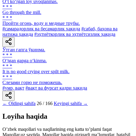
O‘t ko‘rgan loy uvoqlanmas.
* * *
Go through the mill.
* * *
Пройти огонь, воду и медные трубы.
#самарадорлик ва бесамарлик ҳақида
#сабаб, баҳона ва
натижа ҳақида
#эҳтиёткорлик ва эҳтиётсизлик ҳақида
Ўтган гапга ўкинма.
* * *
O‘tgan gapga o‘kinma.
* * *
It is no good crying over spilt milk.
* * *
Слезами горю не поможешь.
#умр, вақт
#вақт ва фурсат қадри ҳақида
← Oldingi sahifa
26 / 166
Keyingi sahifa →
Loyiha haqida
Oʼzbek maqollari va naqllarining eng katta toʼplami faqat
Maqollar.uz saytida. Maqollar haqida qiziqarli maʼlumotlar, batafsil