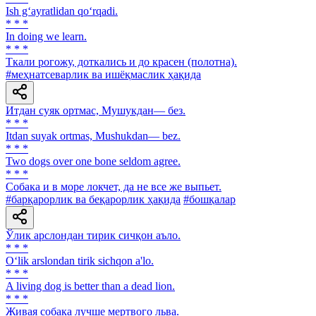
Ish g‘ayratlidan qo‘rqadi.
* * *
In doing we learn.
* * *
Ткали рогожу, доткались и до красен (полотна).
#меҳнатсеварлик ва ишёқмаслик ҳақида
Итдан суяк ортмас, Мушукдан— без.
* * *
Itdan suyak ortmas, Mushukdan— bez.
* * *
Two dogs over one bone seldom agree.
* * *
Собака и в море локчет, да не все же выпьет.
#барқарорлик ва беқарорлик ҳақида
#бошқалар
Ўлик арслондан тирик сичқон аъло.
* * *
O‘lik arslondan tirik sichqon a'lo.
* * *
A living dog is better than a dead lion.
* * *
Живая собака лучше мертвого льва.