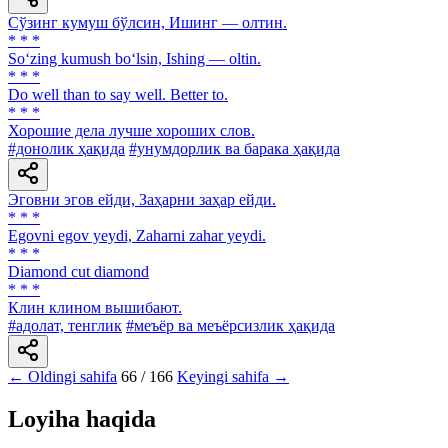
Сўзинг кумуш бўлсин, Ишинг — олтин.
* * *
So‘zing kumush bo‘lsin, Ishing — oltin.
* * *
Do well than to say well. Better to.
* * *
Хорошие дела лучше хороших слов.
#донолик ҳақида
#унумдорлик ва барака ҳақида
Эговни эгов ейди, Заҳарни заҳар ейди.
* * *
Egovni egov yeydi, Zaharni zahar yeydi.
* * *
Diamond cut diamond
* * *
Клин клином вышибают.
#адолат, тенглик
#меъёр ва меъёрсизлик ҳақида
← Oldingi sahifa
66 / 166
Keyingi sahifa →
Loyiha haqida