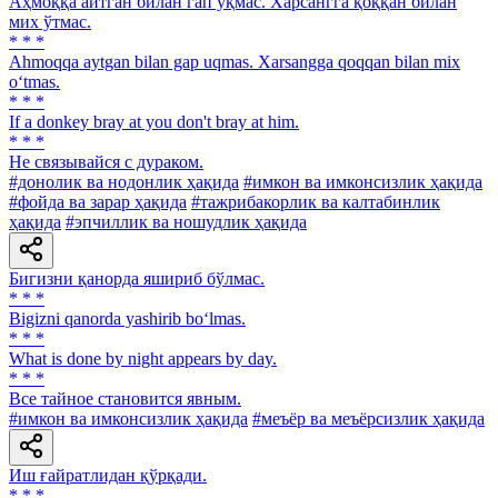
Аҳмоққа айтган билан гап уқмас. Харсангга қоққан билан
мих ўтмас.
* * *
Ahmoqqa aytgan bilan gap uqmas. Xarsangga qoqqan bilan mix
o‘tmas.
* * *
If a donkey bray at you don't bray at him.
* * *
He связывайся с дураком.
#донолик ва нодонлик ҳақида
#имкон ва имконсизлик ҳақида
#фойда ва зарар ҳақида
#тажрибакорлик ва калтабинлик
ҳақида
#эпчиллик ва ношудлик ҳақида
Бигизни қанорда яшириб бўлмас.
* * *
Bigizni qanorda yashirib bo‘lmas.
* * *
What is done by night appears by day.
* * *
Все тайное становится явным.
#имкон ва имконсизлик ҳақида
#меъёр ва меъёрсизлик ҳақида
Иш ғайратлидан қўрқади.
* * *