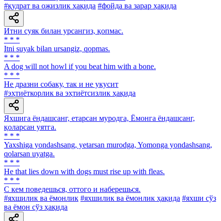
#қудрат ва ожизлик ҳақида
#фойда ва зарар ҳақида
Итни суяк билан урсангиз, қопмас.
* * *
Itni suyak bilan ursangiz, qopmas.
* * *
A dog will not howl if you beat him with a bone.
* * *
He дразни собаку, так и не укусит
#эҳтиёткорлик ва эҳтиётсизлик ҳақида
Яхшига ёндашсанг, етарсан муродга, Ёмонга ёндашсанг,
қоларсан уятга.
* * *
Yaxshiga yondashsang, yetarsan murodga, Yomonga yondashsang,
qolarsan uyatga.
* * *
He that lies down with dogs must rise up with fleas.
* * *
С кем поведешься, оттого и наберешься.
#яхшилик ва ёмонлик
#яхшилик ва ёмонлик ҳақида
#яхши сўз
ва ёмон сўз ҳақида