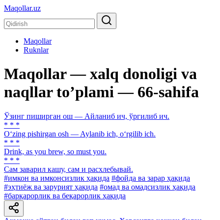
Maqollar.uz
Maqollar
Ruknlar
Maqollar — xalq donoligi va
naqllar toʼplami — 66-sahifa
Ўзинг пиширган ош — Айланиб ич, ўргилиб ич.
* * *
O‘zing pishirgan osh — Aylanib ich, o‘rgilib ich.
* * *
Drink, аs you brew, so must you.
* * *
Сам заварил кашу, сам и расхлебывай.
#имкон ва имконсизлик ҳақида
#фойда ва зарар ҳақида
#эҳтиёж ва зарурият ҳақида
#омад ва омадсизлик ҳақида
#барқарорлик ва беқарорлик ҳақида