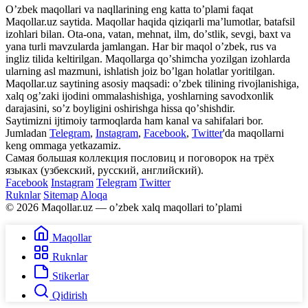
Oʼzbek maqollari va naqllarining eng katta toʼplami faqat
Maqollar.uz saytida. Maqollar haqida qiziqarli maʼlumotlar, batafsil
izohlari bilan. Ota-ona, vatan, mehnat, ilm, doʼstlik, sevgi, baxt va
yana turli mavzularda jamlangan. Har bir maqol oʼzbek, rus va
ingliz tilida keltirilgan. Maqollarga qoʼshimcha yozilgan izohlarda
ularning asl mazmuni, ishlatish joiz boʼlgan holatlar yoritilgan.
Maqollar.uz saytining asosiy maqsadi: oʼzbek tilining rivojlanishiga,
xalq ogʼzaki ijodini ommalashishiga, yoshlarning savodxonlik
darajasini, soʼz boyligini oshirishga hissa qoʼshishdir.
Saytimizni ijtimoiy tarmoqlarda ham kanal va sahifalari bor.
Jumladan
Telegram
,
Instagram
,
Facebook
,
Twitter
'da maqollarni
keng ommaga yetkazamiz.
Самая большая коллекция пословиц и поговорок на трёх
языках (узбекский, русский, английский).
Facebook
Instagram
Telegram
Twitter
Ruknlar
Sitemap
Aloqa
© 2026 Maqollar.uz — oʼzbek xalq maqollari toʼplami
Maqollar
Ruknlar
Stikerlar
Qidirish