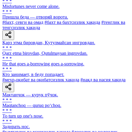
* * *
Misfortunes never come alone.
* * *
Пришла беда — отворяй ворота.
#бахт, севги ва омад
#бахт ва бахтсизлик ҳақида
#тенглик ва
тенгсизлик ҳақида
Қарз этма бировдан, Қутулмайсан ингровдан.
* * *
Qarz etma birovdan, Qutulmaysan ingrovdan.
* * *
He that goes a-borrowing goes a-sorrowing.
* * *
Кто занимает, в беду попадает.
#меҳр-оқибат ва оқибатсизлик ҳақида
#нақд ва насия ҳақида
Мақтанчоқ — қуруқ пўчоқ.
* * *
Maqtanchoq — quruq po‘choq.
* * *
To turn up one's nose.
* * *
Задирать нос.
#камтарлик ва манманлик ҳақида
#донолик ва нодонлик