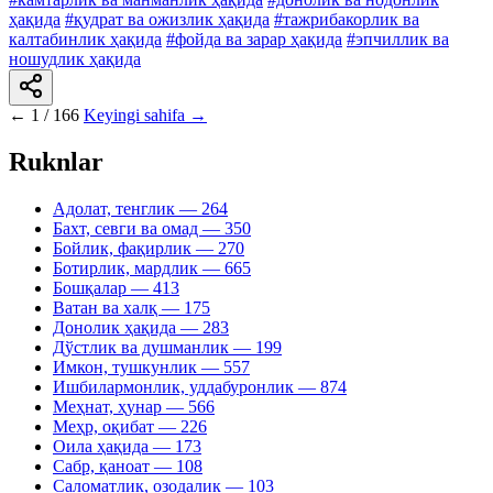
ҳақида
#қудрат ва ожизлик ҳақида
#тажрибакорлик ва
калтабинлик ҳақида
#фойда ва зарар ҳақида
#эпчиллик ва
ношудлик ҳақида
←
1 / 166
Keyingi sahifa →
Ruknlar
Адолат, тенглик
— 264
Бахт, севги ва омад
— 350
Бойлик, фақирлик
— 270
Ботирлик, мардлик
— 665
Бошқалар
— 413
Ватан ва халқ
— 175
Донолик ҳақида
— 283
Дўстлик ва душманлик
— 199
Имкон, тушкунлик
— 557
Ишбилармонлик, уддабуронлик
— 874
Меҳнат, ҳунар
— 566
Меҳр, оқибат
— 226
Оила ҳақида
— 173
Сабр, қаноат
— 108
Саломатлик, озодалик
— 103