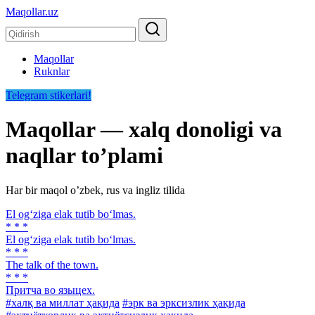
Maqollar.uz
Maqollar
Ruknlar
Telegram stikerlari!
Maqollar — xalq donoligi va
naqllar toʼplami
Har bir maqol oʼzbek, rus va ingliz tilida
El og‘ziga elak tutib bo‘lmas.
* * *
El og‘ziga elak tutib bo‘lmas.
* * *
The talk of the town.
* * *
Притча во языцех.
#халқ ва миллат ҳақида
#эрк ва эрксизлик ҳақида