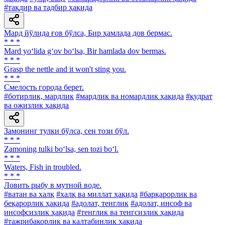
#тақдир ва тадбир ҳақида
Мард йўлида ғов бўлса, Бир ҳамлада дов бермас.
* * *
Mard yo‘lida g‘ov bo‘lsa, Bir hamlada dov bermas.
* * *
Grasp the nettle and it won't sting you.
* * *
Смелость города берет.
#ботирлик, мардлик
#мардлик ва номардлик ҳақида
#қудрат
ва ожизлик ҳақида
Замонинг тулки бўлса, сен този бўл.
* * *
Zamoning tulki bo‘lsa, sen tozi bo‘l.
* * *
Waters, Fish in troubled.
* * *
Ловить рыбу в мутной воде.
#ватан ва халқ
#халқ ва миллат ҳақида
#барқарорлик ва
беқарорлик ҳақида
#адолат, тенглик
#адолат, инсоф ва
инсофсизлик ҳақида
#тенглик ва тенгсизлик ҳақида
#тажрибакорлик ва калтабинлик ҳақида