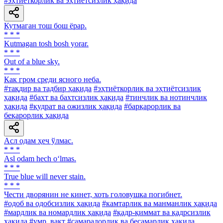
#эҳтиёткорлик ва эҳтиётсизлик ҳақида
Кутмаган тош бош ёрар.
* * *
Kutmagan tosh bosh yorar.
* * *
Out of a blue sky.
* * *
Как гром среди ясного неба.
#тақдир ва тадбир ҳақида
#эҳтиёткорлик ва эҳтиётсизлик
ҳақида
#бахт ва бахтсизлик ҳақида
#тинчлик ва нотинчлик
ҳақида
#қудрат ва ожизлик ҳақида
#барқарорлик ва
беқарорлик ҳақида
Асл одам ҳеч ўлмас.
* * *
Asl odam hech o‘lmas.
* * *
True blue will never stain.
* * *
Чести дворянин не кинет, хоть головушка погибнет.
#одоб ва одобсизлик ҳақида
#камтарлик ва манманлик ҳақида
#мардлик ва номардлик ҳақида
#қадр-қиммат ва қадрсизлик
ҳақида
#умр, вақт
#самарадорлик ва бесамарлик ҳақида