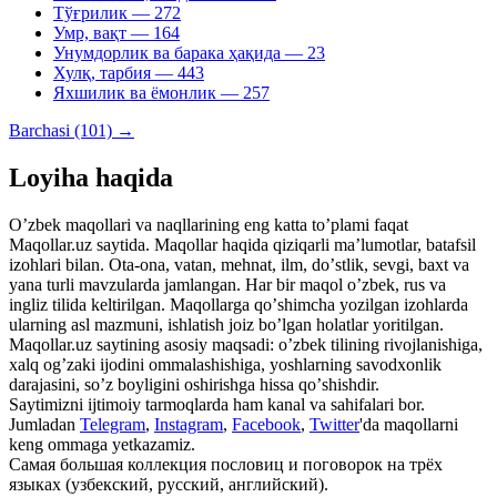
Тўғрилик
— 272
Умр, вақт
— 164
Унумдорлик ва барака ҳақида
— 23
Хулқ, тарбия
— 443
Яхшилик ва ёмонлик
— 257
Barchasi (101) →
Loyiha haqida
Oʼzbek maqollari va naqllarining eng katta toʼplami faqat
Maqollar.uz saytida. Maqollar haqida qiziqarli maʼlumotlar, batafsil
izohlari bilan. Ota-ona, vatan, mehnat, ilm, doʼstlik, sevgi, baxt va
yana turli mavzularda jamlangan. Har bir maqol oʼzbek, rus va
ingliz tilida keltirilgan. Maqollarga qoʼshimcha yozilgan izohlarda
ularning asl mazmuni, ishlatish joiz boʼlgan holatlar yoritilgan.
Maqollar.uz saytining asosiy maqsadi: oʼzbek tilining rivojlanishiga,
xalq ogʼzaki ijodini ommalashishiga, yoshlarning savodxonlik
darajasini, soʼz boyligini oshirishga hissa qoʼshishdir.
Saytimizni ijtimoiy tarmoqlarda ham kanal va sahifalari bor.
Jumladan
Telegram
,
Instagram
,
Facebook
,
Twitter
'da maqollarni
keng ommaga yetkazamiz.
Самая большая коллекция пословиц и поговорок на трёх
языках (узбекский, русский, английский).