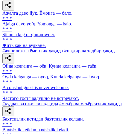
Ажалга даво йўқ, Ёмонга — бало.
* * *
Аjalga davo yoʼq, Yomonga — balo.
* * *
Sit on a keg of gun-powder.
* * *
Жить как на вулкане.
#яхшилик ва ёмонлик ҳақида
#тақдир ва тадбир ҳақида
Ойда келганга — оёқ, Кунда келганга — таёқ.
* * *
Oyda kelganga — oyoq, Kunda kelganga — tayoq.
* * *
A constant guest is never welcome.
* * *
Частого гостя радушно не встречают.
#қудрат ва ожизлик ҳақида
#меъёр ва меъёрсизлик ҳақида
Бахтсизлик кетидан бахтсизлик келади.
* * *
Baxtsizlik ketidan baxtsizlik keladi.