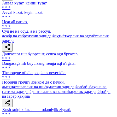
Аввал кузат, кейин тузат.
* * *
Аvval kuzat, keyin tuzat.
* * *
Hear all parties.
* * *
Суд не на осуд, а на рассуд.
#сабр ва сабрсизлик ҳақида
#эҳтиёткорлик ва эҳтиётсизлик
ҳақида
Дангасага иш буюрсанг, сенга ақл ўргатар.
* * *
Dangasaga ish buyursang, senga aql o‘rgatar.
* * *
The tongue of idle people is never idle.
* * *
Посеяли гречку языком да с печки.
#меҳнатсеварлик ва ишёқмаслик ҳақида
#сабаб, баҳона ва
натижа ҳақида
#дангасалик ва калтафаҳмлик ҳақида
#фойда
ва зарар ҳақида
Xush xulqlik fazilati — odamiylik ziynati.
* * *