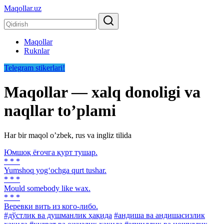
Maqollar.uz
Maqollar
Ruknlar
Telegram stikerlari!
Maqollar — xalq donoligi va
naqllar toʼplami
Har bir maqol oʼzbek, rus va ingliz tilida
Юмшоқ ёғочга қурт тушар.
* * *
Yumshoq yog‘ochga qurt tushar.
* * *
Mould somebody like wax.
* * *
Веревки вить из кого-либо.
#дўстлик ва душманлик ҳақида
#андиша ва андишасизлик