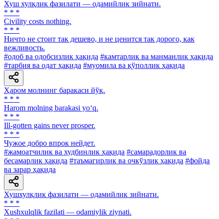
Хуш хулқлик фазилати — одамийлик зийнати.
* * *
Civility costs nothing.
* * *
Ничто не стоит так дешево, и не ценится так дорого, как
вежливость.
#одоб ва одобсизлик ҳақида
#камтарлик ва манманлик ҳақида
#тарбия ва одат ҳақида
#муомила ва қўполлик ҳақида
Ҳаром молнинг баракаси йўқ.
* * *
Harom molning barakasi yo‘q.
* * *
Ill-gotten gains never prosper.
* * *
Чужое добро впрок нейдет.
#жамоатчилик ва худбинлик ҳақида
#самарадорлик ва
бесамарлик ҳақида
#таъмагирлик ва очкўзлик ҳақида
#фойда
ва зарар ҳақида
Хушхулқлик фазилати — одамийлик зийнати.
* * *
Xushxulqlik fazilati — odamiylik ziynati.