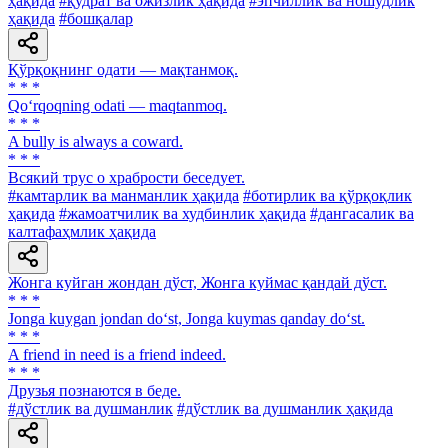
ҳақида
#қудрат ва ожизлик ҳақида
#эпчиллик ва ношудлик
ҳақида
#бошқалар
Қўрқоқнинг одати — мақтанмоқ.
* * *
Qo‘rqoqning odati — maqtanmoq.
* * *
A bully is always a coward.
* * *
Всякий трус о храбрости беседует.
#камтарлик ва манманлик ҳақида
#ботирлик ва қўрқоқлик
ҳақида
#жамоатчилик ва худбинлик ҳақида
#дангасалик ва
калтафаҳмлик ҳақида
Жонга куйган жондан дўст, Жонга куймас қандай дўст.
* * *
Jonga kuygan jondan do‘st, Jonga kuymas qanday do‘st.
* * *
A friend in need is a friend indeed.
* * *
Друзья познаются в беде.
#дўстлик ва душманлик
#дўстлик ва душманлик ҳақида