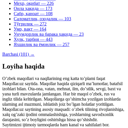
Меҳр, оқибат
— 226
Оила ҳақида
— 173
Сабр, қаноат
— 108
Саломатлик, озодалик
— 103
Тўғрилик
— 272
Умр, вақт
— 164
Унумдорлик ва барака ҳақида
— 23
Хулқ, тарбия
— 443
Яхшилик ва ёмонлик
— 257
Barchasi (101) →
Loyiha haqida
Oʼzbek maqollari va naqllarining eng katta toʼplami faqat
Maqollar.uz saytida. Maqollar haqida qiziqarli maʼlumotlar, batafsil
izohlari bilan. Ota-ona, vatan, mehnat, ilm, doʼstlik, sevgi, baxt va
yana turli mavzularda jamlangan. Har bir maqol oʼzbek, rus va
ingliz tilida keltirilgan. Maqollarga qoʼshimcha yozilgan izohlarda
ularning asl mazmuni, ishlatish joiz boʼlgan holatlar yoritilgan.
Maqollar.uz saytining asosiy maqsadi: oʼzbek tilining rivojlanishiga,
xalq ogʼzaki ijodini ommalashishiga, yoshlarning savodxonlik
darajasini, soʼz boyligini oshirishga hissa qoʼshishdir.
Saytimizni ijtimoiy tarmoqlarda ham kanal va sahifalari bor.