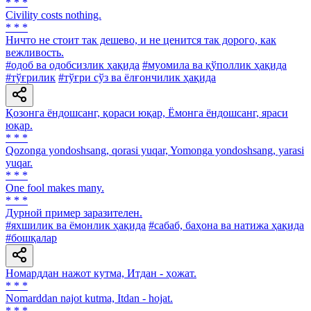
* * *
Civility costs nothing.
* * *
Ничто не стоит так дешево, и не ценится так дорого, как
вежливость.
#одоб ва одобсизлик ҳақида
#муомила ва қўполлик ҳақида
#тўғрилик
#тўғри сўз ва ёлғончилик ҳақида
Қозонга ёндошсанг, қораси юқар, Ёмонга ёндошсанг, яраси
юқар.
* * *
Qozonga yondoshsang, qorasi yuqar, Yomonga yondoshsang, yarasi
yuqar.
* * *
One fool makes many.
* * *
Дурной пример заразителен.
#яхшилик ва ёмонлик ҳақида
#сабаб, баҳона ва натижа ҳақида
#бошқалар
Номарддан нажот кутма, Итдан - ҳожат.
* * *
Nomarddan najot kutma, Itdan - hojat.
* * *