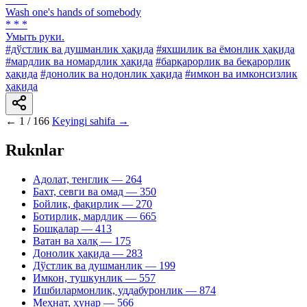
Wash one's hands of somebody
* * *
Умыть руки.
#дўстлик ва душманлик ҳақида
#яхшилик ва ёмонлик ҳақида
#мардлик ва номардлик ҳақида
#барқарорлик ва беқарорлик
ҳақида
#донолик ва нодонлик ҳақида
#имкон ва имконсизлик
ҳақида
←
1 / 166
Keyingi sahifa →
Ruknlar
Адолат, тенглик
— 264
Бахт, севги ва омад
— 350
Бойлик, фақирлик
— 270
Ботирлик, мардлик
— 665
Бошқалар
— 413
Ватан ва халқ
— 175
Донолик ҳақида
— 283
Дўстлик ва душманлик
— 199
Имкон, тушкунлик
— 557
Ишбилармонлик, уддабуронлик
— 874
Меҳнат, ҳунар
— 566