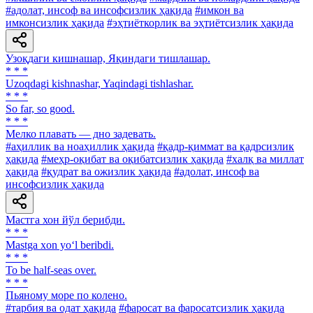
#адолат, инсоф ва инсофсизлик ҳақида
#имкон ва
имконсизлик ҳақида
#эҳтиёткорлик ва эҳтиётсизлик ҳақида
Узоқдаги кишнашар, Яқиндаги тишлашар.
* * *
Uzoqdagi kishnashar, Yaqindagi tishlashar.
* * *
So far, so good.
* * *
Мелко плавать — дно задевать.
#аҳиллик ва ноаҳиллик ҳақида
#қадр-қиммат ва қадрсизлик
ҳақида
#меҳр-оқибат ва оқибатсизлик ҳақида
#халқ ва миллат
ҳақида
#қудрат ва ожизлик ҳақида
#адолат, инсоф ва
инсофсизлик ҳақида
Мастга хон йўл берибди.
* * *
Mastga xon yo‘l beribdi.
* * *
To be half-seas over.
* * *
Пьяному море по колено.
#тарбия ва одат ҳақида
#фаросат ва фаросатсизлик ҳақида