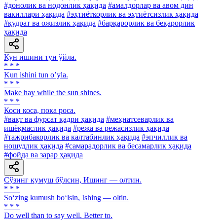
#донолик ва нодонлик ҳақида
#амалдорлар ва авом дин
вакиллари ҳақида
#эҳтиёткорлик ва эҳтиётсизлик ҳақида
#қудрат ва ожизлик ҳақида
#барқарорлик ва беқарорлик
ҳақида
Кун ишини тун ўйла.
* * *
Kun ishini tun oʼyla.
* * *
Make hay while the sun shines.
* * *
Коси коса, пока роса.
#вақт ва фурсат қадри ҳақида
#меҳнатсеварлик ва
ишёқмаслик ҳақида
#режа ва режасизлик ҳақида
#тажрибакорлик ва калтабинлик ҳақида
#эпчиллик ва
ношудлик ҳақида
#самарадорлик ва бесамарлик ҳақида
#фойда ва зарар ҳақида
Сўзинг кумуш бўлсин, Ишинг — олтин.
* * *
So‘zing kumush bo‘lsin, Ishing — oltin.
* * *
Do well than to say well. Better to.