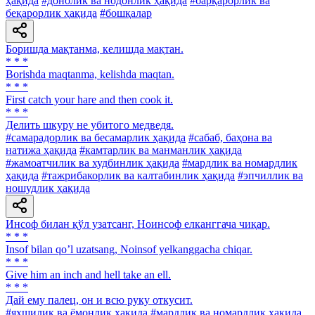
ҳақида
#донолик ва нодонлик ҳақида
#барқарорлик ва
беқарорлик ҳақида
#бошқалар
Боришда мақтанма, келишда мақтан.
* * *
Borishda maqtanma, kelishda maqtan.
* * *
First catch your hare and then cook it.
* * *
Делить шкуру не убитого медведя.
#самарадорлик ва бесамарлик ҳақида
#сабаб, баҳона ва
натижа ҳақида
#камтарлик ва манманлик ҳақида
#жамоатчилик ва худбинлик ҳақида
#мардлик ва номардлик
ҳақида
#тажрибакорлик ва калтабинлик ҳақида
#эпчиллик ва
ношудлик ҳақида
Инсоф билан қўл узатсанг, Ноинсоф елканггача чиқар.
* * *
Insof bilan qoʼl uzatsang, Noinsof yelkanggacha chiqar.
* * *
Give him an inch and hell take an ell.
* * *
Дай ему палец, он и всю руку откусит.
#яхшилик ва ёмонлик ҳақида
#мардлик ва номардлик ҳақида