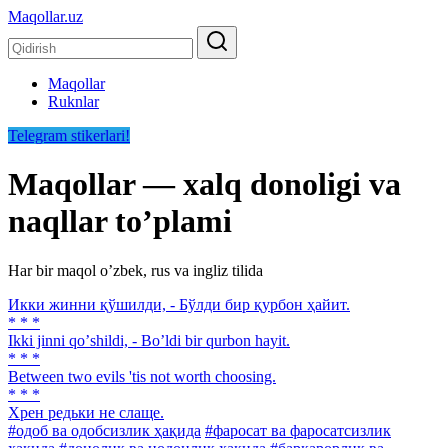
Maqollar.uz
Maqollar
Ruknlar
Telegram stikerlari!
Maqollar — xalq donoligi va
naqllar toʼplami
Har bir maqol oʼzbek, rus va ingliz tilida
Икки жинни қўшилди, - Бўлди бир қурбон ҳайит.
* * *
Ikki jinni qoʼshildi, - Boʼldi bir qurbon hayit.
* * *
Between two evils 'tis not worth choosing.
* * *
Хрен редьки не слаще.
#одоб ва одобсизлик ҳақида
#фаросат ва фаросатсизлик