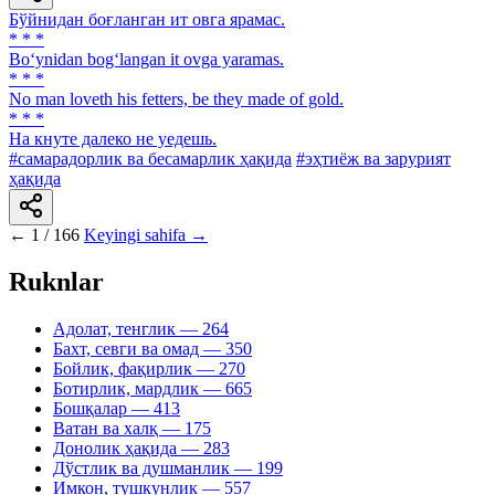
Бўйнидан боғланган ит овга ярамас.
* * *
Bo‘ynidan bog‘langan it ovga yaramas.
* * *
No man loveth his fetters, be they made of gold.
* * *
На кнуте далеко не уедешь.
#самарадорлик ва бесамарлик ҳақида
#эҳтиёж ва зарурият
ҳақида
←
1 / 166
Keyingi sahifa →
Ruknlar
Адолат, тенглик
— 264
Бахт, севги ва омад
— 350
Бойлик, фақирлик
— 270
Ботирлик, мардлик
— 665
Бошқалар
— 413
Ватан ва халқ
— 175
Донолик ҳақида
— 283
Дўстлик ва душманлик
— 199
Имкон, тушкунлик
— 557