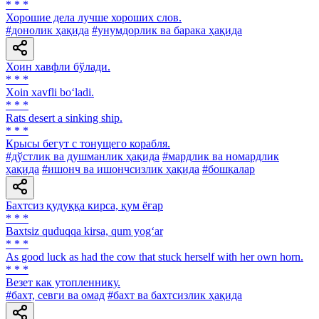
* * *
Хорошие дела лучше хороших слов.
#донолик ҳақида
#унумдорлик ва барака ҳақида
Хоин хавфли бўлади.
* * *
Xoin xavfli bo‘ladi.
* * *
Rats desert a sinking ship.
* * *
Крысы бегут с тонущего корабля.
#дўстлик ва душманлик ҳақида
#мардлик ва номардлик
ҳақида
#ишонч ва ишончсизлик ҳақида
#бошқалар
Бахтсиз қудуққа кирса, қум ёғар
* * *
Baxtsiz quduqqa kirsa, qum yog‘ar
* * *
As good luck as had the cow that stuck herself with her own horn.
* * *
Везет как утопленнику.
#бахт, севги ва омад
#бахт ва бахтсизлик ҳақида