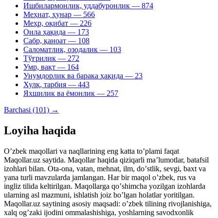
Ишбилармонлик, уддабуронлик
— 874
Меҳнат, ҳунар
— 566
Меҳр, оқибат
— 226
Оила ҳақида
— 173
Сабр, қаноат
— 108
Саломатлик, озодалик
— 103
Тўғрилик
— 272
Умр, вақт
— 164
Унумдорлик ва барака ҳақида
— 23
Хулқ, тарбия
— 443
Яхшилик ва ёмонлик
— 257
Barchasi (101) →
Loyiha haqida
Oʼzbek maqollari va naqllarining eng katta toʼplami faqat
Maqollar.uz saytida. Maqollar haqida qiziqarli maʼlumotlar, batafsil
izohlari bilan. Ota-ona, vatan, mehnat, ilm, doʼstlik, sevgi, baxt va
yana turli mavzularda jamlangan. Har bir maqol oʼzbek, rus va
ingliz tilida keltirilgan. Maqollarga qoʼshimcha yozilgan izohlarda
ularning asl mazmuni, ishlatish joiz boʼlgan holatlar yoritilgan.
Maqollar.uz saytining asosiy maqsadi: oʼzbek tilining rivojlanishiga,
xalq ogʼzaki ijodini ommalashishiga, yoshlarning savodxonlik