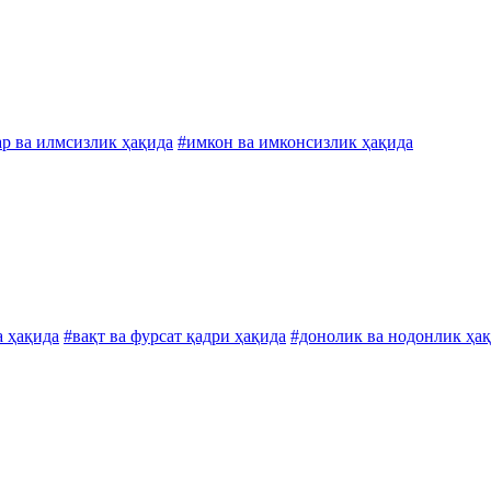
ар ва илмсизлик ҳақида
#имкон ва имконсизлик ҳақида
а ҳақида
#вақт ва фурсат қадри ҳақида
#донолик ва нодонлик ҳа