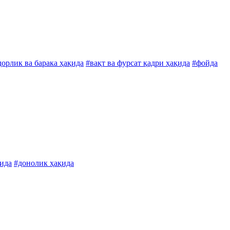
орлик ва барака ҳақида
#вақт ва фурсат қадри ҳақида
#фойда
қида
#донолик ҳақида