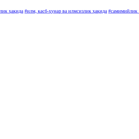
лик ҳақида
#илм, касб-ҳунар ва илмсизлик ҳақида
#самимийлик 