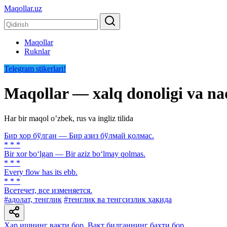
Maqollar.uz
Maqollar
Ruknlar
Telegram stikerlari!
Maqollar — xalq donoligi va na
Har bir maqol oʼzbek, rus va ingliz tilida
Бир хор бўлган — Бир азиз бўлмай қолмас.
* * *
Bir xor bo‘lgan — Bir aziz bo‘lmay qolmas.
* * *
Every flow has its ebb.
* * *
Всетечет, все изменяется.
#адолат, тенглик
#тенглик ва тенгсизлик ҳақида
Ҳар ишнинг вақти бор, Вақт билганнинг бахти бор.