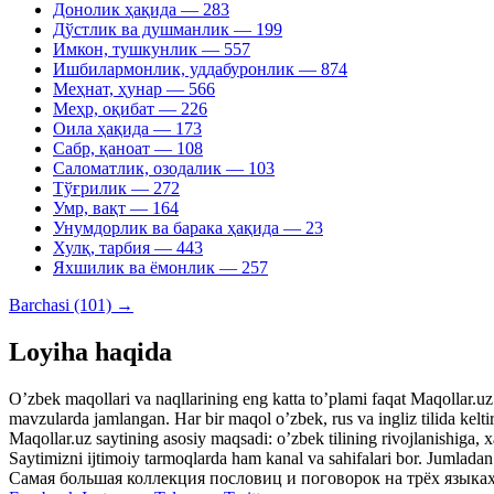
Донолик ҳақида
— 283
Дўстлик ва душманлик
— 199
Имкон, тушкунлик
— 557
Ишбилармонлик, уддабуронлик
— 874
Меҳнат, ҳунар
— 566
Меҳр, оқибат
— 226
Оила ҳақида
— 173
Сабр, қаноат
— 108
Саломатлик, озодалик
— 103
Тўғрилик
— 272
Умр, вақт
— 164
Унумдорлик ва барака ҳақида
— 23
Хулқ, тарбия
— 443
Яхшилик ва ёмонлик
— 257
Barchasi (101) →
Loyiha haqida
Oʼzbek maqollari va naqllarining eng katta toʼplami faqat Maqollar.uz s
mavzularda jamlangan. Har bir maqol oʼzbek, rus va ingliz tilida kelti
Maqollar.uz saytining asosiy maqsadi: oʼzbek tilining rivojlanishiga, 
Saytimizni ijtimoiy tarmoqlarda ham kanal va sahifalari bor. Jumlada
Самая большая коллекция пословиц и поговорок на трёх языках