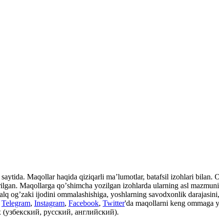
aytida. Maqollar haqida qiziqarli maʼlumotlar, batafsil izohlari bilan. Ot
rilgan. Maqollarga qoʼshimcha yozilgan izohlarda ularning asl mazmuni, i
xalq ogʼzaki ijodini ommalashishiga, yoshlarning savodxonlik darajasini, 
n
Telegram
,
Instagram
,
Facebook
,
Twitter
'da maqollarni keng ommaga y
 (узбекский, русский, английский).