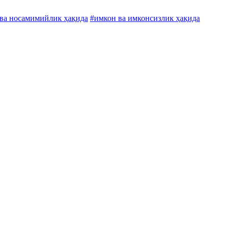
ва носамимийлик ҳақида
#имкон ва имконсизлик ҳақида