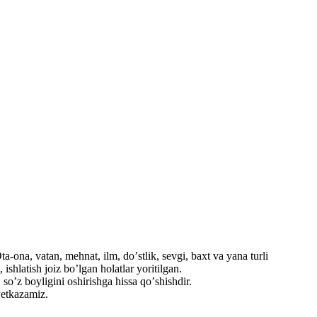
a-ona, vatan, mehnat, ilm, doʼstlik, sevgi, baxt va yana turli
shlatish joiz boʼlgan holatlar yoritilgan.
soʼz boyligini oshirishga hissa qoʼshishdir.
etkazamiz.