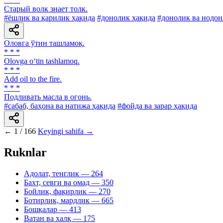
Старый волк знает толк.
#ёшлик ва қарилик ҳақида
#донолик ҳақида
#донолик ва нодон
Оловга ўтин ташламоқ.
* * *
Olovga o‘tin tashlamoq.
* * *
Add oil to the fire.
* * *
Подливать масла в огонь.
#сабаб, баҳона ва натижа ҳақида
#фойда ва зарар ҳақида
←
1 / 166
Keyingi sahifa →
Ruknlar
Адолат, тенглик
— 264
Бахт, севги ва омад
— 350
Бойлик, фақирлик
— 270
Ботирлик, мардлик
— 665
Бошқалар
— 413
Ватан ва халқ
— 175