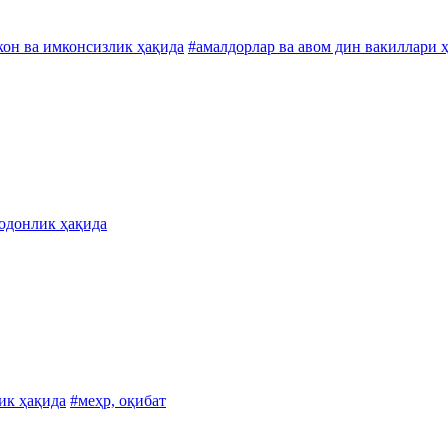
он ва имконсизлик ҳақида
#амалдорлар ва авом дин вакиллари 
одонлик ҳақида
ик ҳақида
#меҳр, оқибат