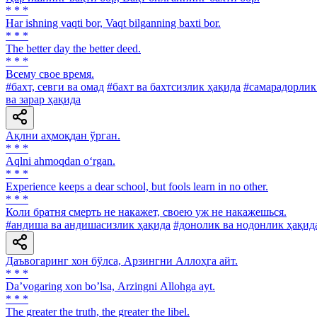
* * *
Har ishning vaqti bor, Vaqt bilganning baxti bor.
* * *
The better day the better deed.
* * *
Всему свое время.
#бахт, севги ва омад
#бахт ва бахтсизлик ҳақида
#самарадорлик
ва зарар ҳақида
Ақлни аҳмоқдан ўрган.
* * *
Aqlni ahmoqdan o‘rgan.
* * *
Experience keeps a dear school, but fools learn in no other.
* * *
Коли братня смерть не накажет, своею уж не накажешься.
#андиша ва андишасизлик ҳақида
#донолик ва нодонлик ҳақид
Даъвогаринг хон бўлса, Арзингни Аллоҳга айт.
* * *
Daʼvogaring xon boʼlsa, Аrzingni Аllohga ayt.
* * *
The greater the truth, the greater the libel.