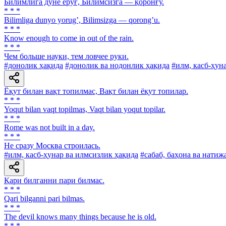
Билимлига дунё ёруғ, Билимсизга — қоронғу.
* * *
Bilimliga dunyo yorugʼ, Bilimsizga — qorongʼu.
* * *
Know enough to come in out of the rain.
* * *
Чем больше науки, тем ловчее руки.
#донолик ҳақида
#донолик ва нодонлик ҳақида
#илм, касб-ҳун
Ёқут билан вақт топилмас, Вақт билан ёқут топилар.
* * *
Yoqut bilan vaqt topilmas, Vaqt bilan yoqut topilar.
* * *
Rome was not built in a day.
* * *
He сразу Москва строилась.
#илм, касб-ҳунар ва илмсизлик ҳақида
#сабаб, баҳона ва натиж
Қари билганни пари билмас.
* * *
Qari bilganni pari bilmas.
* * *
The devil knows many things because he is old.
* * *