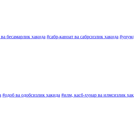
 ва бесамарлик ҳақида
#сабр-қаноат ва сабрсизлик ҳақида
#унумд
а
#одоб ва одобсизлик ҳақида
#илм, касб-ҳунар ва илмсизлик ҳа