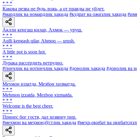
* * *
Какова резва не будь ложь, а от правды не уйдет.
#мардлик ва номардлик ҳақида
#қудрат ва ожизлик ҳақида
#имк
Ақлли кенгаш қилар, Аҳмоқ — уруш.
* * *
Aqlli kengash qilar, Ahmoq — urush.
* * *
A little pot is soon hot.
* * *
Дурака рассердить нетрудно.
#тинчлик ва нотинчлик ҳақида
#донолик ҳақида
#донолик ва н
Меҳмон иззатда, Мезбон хизматда.
* * *
Mehmon izzatda, Mezbon xizmatda.
* * *
Welcome is the best cheer.
* * *
Принес бог гостя, дал хозяину пир.
#меҳмон ва меҳмондўстлик ҳақида
#меҳр-оқибат ва оқибатсизл