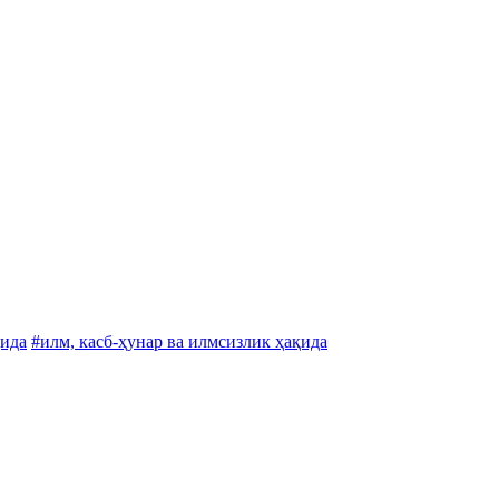
қида
#илм, касб-ҳунар ва илмсизлик ҳақида