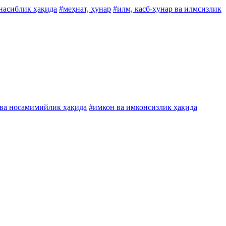
енасиблик ҳақида
#меҳнат, ҳунар
#илм, касб-ҳунар ва илмсизлик
ва носамимийлик ҳақида
#имкон ва имконсизлик ҳақида