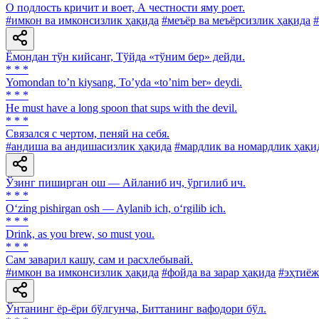
О подлость кричит и воет, А честности яму роет.
#имкон ва имконсизлик ҳақида
#меъёр ва меъёрсизлик ҳақида
#
Ёмондан тўн кийсанг, Тўйда «тўним бер» дейди.
* * *
Yomondan toʼn kiysang, Toʼyda «toʼnim ber» deydi.
* * *
Не must have a long spoon that sups with the devil.
* * *
Связался с чертом, пеняй на себя.
#андиша ва андишасизлик ҳақида
#мардлик ва номардлик ҳақи
Ўзинг пиширган ош — Айланиб ич, ўргилиб ич.
* * *
O‘zing pishirgan osh — Aylanib ich, o‘rgilib ich.
* * *
Drink, аs you brew, so must you.
* * *
Сам заварил кашу, сам и расхлебывай.
#имкон ва имконсизлик ҳақида
#фойда ва зарар ҳақида
#эҳтиёж
Ўнтанинг ёр-ёри бўлгунча, Биттанинг вафодори бўл.