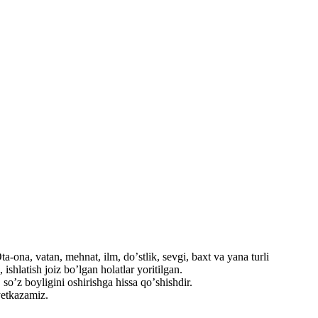
a-ona, vatan, mehnat, ilm, doʼstlik, sevgi, baxt va yana turli
shlatish joiz boʼlgan holatlar yoritilgan.
soʼz boyligini oshirishga hissa qoʼshishdir.
etkazamiz.