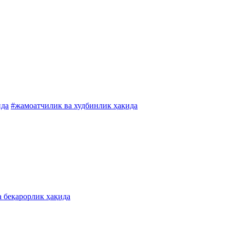
ида
#жамоатчилик ва худбинлик ҳақида
а беқарорлик ҳақида