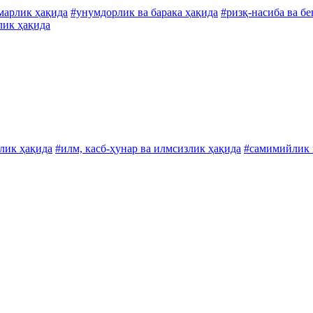
марлик ҳақида
#унумдорлик ва барака ҳақида
#ризқ-насиба ва б
лик ҳақида
лик ҳақида
#илм, касб-ҳунар ва илмсизлик ҳақида
#самимийлик 