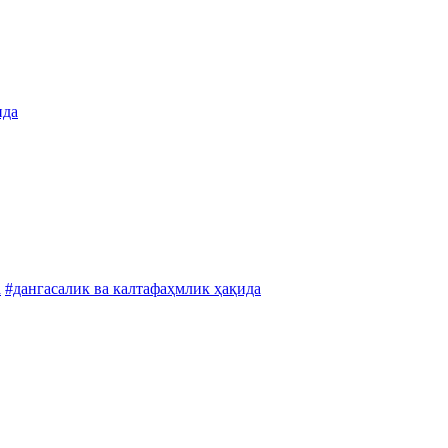
ида
а
#дангасалик ва калтафаҳмлик ҳақида