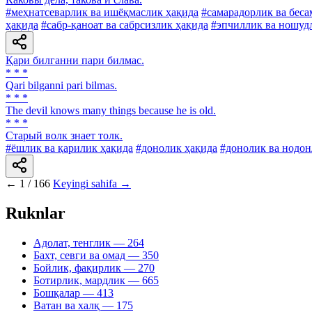
#меҳнатсеварлик ва ишёқмаслик ҳақида
#самарадорлик ва беса
ҳақида
#сабр-қаноат ва сабрсизлик ҳақида
#эпчиллик ва ношуд
Қари билганни пари билмас.
* * *
Qari bilganni pari bilmas.
* * *
The devil knows many things because he is old.
* * *
Старый волк знает толк.
#ёшлик ва қарилик ҳақида
#донолик ҳақида
#донолик ва нодон
←
1 / 166
Keyingi sahifa →
Ruknlar
Адолат, тенглик
— 264
Бахт, севги ва омад
— 350
Бойлик, фақирлик
— 270
Ботирлик, мардлик
— 665
Бошқалар
— 413
Ватан ва халқ
— 175