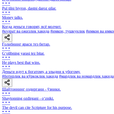
* * *
Pul tilni biyron, dastni daroz qilar.
* * *
Money talks.
* * *
Когда деньги говорят, всё молчит.
#қудрат ва ожизлик ҳақида
#имкон, тушкунлик
#имкон ва имко
Ғолибнинг яраси тез битар.
* * *
G‘olibning yarasi tez bitar.
* * *
He plays best that wins.
* * *
Деньги идут к богатому, а злыдни к убогому.
#ботирлик ва қўрқоқлик ҳақида
#мардлик ва номардлик ҳақида
Шайтоннинг оздиргани - ўзники.
* * *
Shaytonning ozdirgani - o‘zniki.
* * *
The devil can cite Scripture for his purpose.
* * *