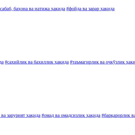
сабаб, баҳона ва натижа ҳақида
#фойда ва зарар ҳақида
да
#сахийлик ва бахиллик ҳақида
#таъмагирлик ва очкўзлик ҳақ
 ва зарурият ҳақида
#омад ва омадсизлик ҳақида
#барқарорлик в