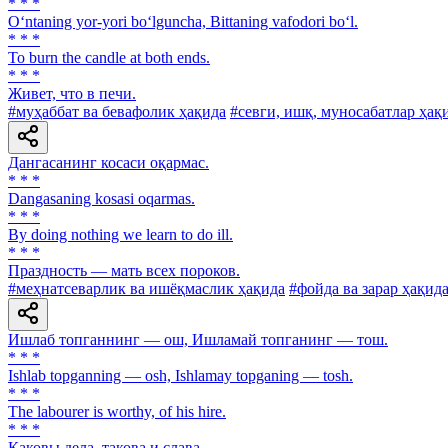
* * *
O‘ntaning yor-yori bo‘lguncha, Bittaning vafodori bo‘l.
* * *
To burn the candle at both ends.
* * *
Живет, что в печи.
#муҳаббат ва бевафолик ҳақида
#севги, ишқ, муносабатлар ҳақ
Дангасанинг косаси оқармас.
* * *
Dangasaning kosasi oqarmas.
* * *
By doing nothing we learn to do ill.
* * *
Праздность — мать всех пороков.
#меҳнатсеварлик ва ишёқмаслик ҳақида
#фойда ва зарар ҳақид
Ишлаб топганнинг — ош, Ишламай топганинг — тош.
* * *
Ishlab topganning — osh, Ishlamay topganing — tosh.
* * *
The labourer is worthy, of his hire.
* * *
Каковы дела, такова и слава.