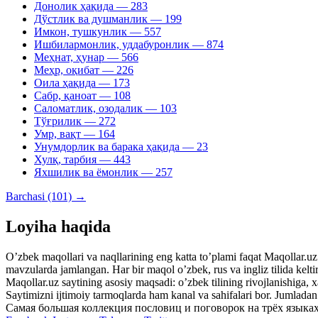
Донолик ҳақида
— 283
Дўстлик ва душманлик
— 199
Имкон, тушкунлик
— 557
Ишбилармонлик, уддабуронлик
— 874
Меҳнат, ҳунар
— 566
Меҳр, оқибат
— 226
Оила ҳақида
— 173
Сабр, қаноат
— 108
Саломатлик, озодалик
— 103
Тўғрилик
— 272
Умр, вақт
— 164
Унумдорлик ва барака ҳақида
— 23
Хулқ, тарбия
— 443
Яхшилик ва ёмонлик
— 257
Barchasi (101) →
Loyiha haqida
Oʼzbek maqollari va naqllarining eng katta toʼplami faqat Maqollar.uz s
mavzularda jamlangan. Har bir maqol oʼzbek, rus va ingliz tilida kelti
Maqollar.uz saytining asosiy maqsadi: oʼzbek tilining rivojlanishiga, 
Saytimizni ijtimoiy tarmoqlarda ham kanal va sahifalari bor. Jumlada
Самая большая коллекция пословиц и поговорок на трёх языках