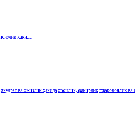
нсизлик ҳақида
#қудрат ва ожизлик ҳақида
#бойлик, фақирлик
#фаровонлик ва 