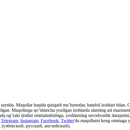
aytida. Maqollar haqida qiziqarli maʼlumotlar, batafsil izohlari bilan. Ot
rilgan. Maqollarga qoʼshimcha yozilgan izohlarda ularning asl mazmuni, i
xalq ogʼzaki ijodini ommalashishiga, yoshlarning savodxonlik darajasini, 
n
Telegram
,
Instagram
,
Facebook
,
Twitter
'da maqollarni keng ommaga y
 (узбекский, русский, английский).