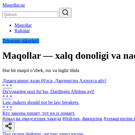
Maqollar.uz
Maqollar
Ruknlar
Telegram stikerlari!
Maqollar — xalq donoligi va na
Har bir maqol oʼzbek, rus va ingliz tilida
Даъвогаринг қози бўлса, Дардингни Аллоҳга айт!
* * *
Da'vogaring qozi bo‘lsa, Dardingni Allohga ayt!
* * *
Law makers should not be law breakers.
* * *
Кто законы пишет, тот их и ломает.
#омад ва омадсизлик ҳақида
#бойлик, фақирлик
#таъмагирлик 
Пул тилни бийрон, дастни дароз қилар.