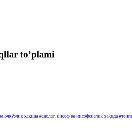
qllar toʼplami
ва очкўзлик ҳақида
#адолат, инсоф ва инсофсизлик ҳақида
#тенг