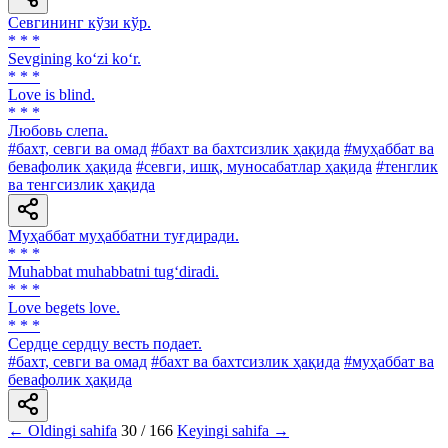
Севгининг кўзи кўр.
* * *
Sevgining ko‘zi ko‘r.
* * *
Love is blind.
* * *
Любовь слепа.
#бахт, севги ва омад
#бахт ва бахтсизлик ҳақида
#муҳаббат ва
бевафолик ҳақида
#севги, ишқ, муносабатлар ҳақида
#тенглик
ва тенгсизлик ҳақида
Муҳаббат муҳаббатни туғдиради.
* * *
Muhabbat muhabbatni tug‘diradi.
* * *
Love begets love.
* * *
Сердце сердцу весть подает.
#бахт, севги ва омад
#бахт ва бахтсизлик ҳақида
#муҳаббат ва
бевафолик ҳақида
← Oldingi sahifa
30 / 166
Keyingi sahifa →