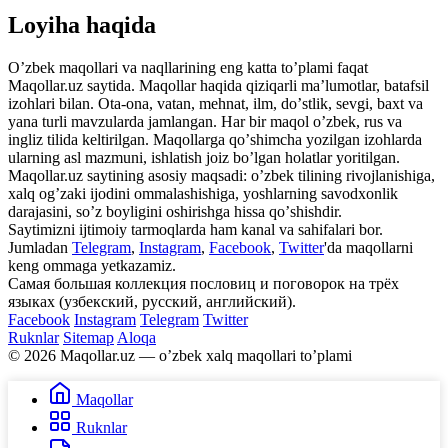
Loyiha haqida
Oʼzbek maqollari va naqllarining eng katta toʼplami faqat
Maqollar.uz saytida. Maqollar haqida qiziqarli maʼlumotlar, batafsil
izohlari bilan. Ota-ona, vatan, mehnat, ilm, doʼstlik, sevgi, baxt va
yana turli mavzularda jamlangan. Har bir maqol oʼzbek, rus va
ingliz tilida keltirilgan. Maqollarga qoʼshimcha yozilgan izohlarda
ularning asl mazmuni, ishlatish joiz boʼlgan holatlar yoritilgan.
Maqollar.uz saytining asosiy maqsadi: oʼzbek tilining rivojlanishiga,
xalq ogʼzaki ijodini ommalashishiga, yoshlarning savodxonlik
darajasini, soʼz boyligini oshirishga hissa qoʼshishdir.
Saytimizni ijtimoiy tarmoqlarda ham kanal va sahifalari bor.
Jumladan
Telegram
,
Instagram
,
Facebook
,
Twitter
'da maqollarni
keng ommaga yetkazamiz.
Самая большая коллекция пословиц и поговорок на трёх
языках (узбекский, русский, английский).
Facebook
Instagram
Telegram
Twitter
Ruknlar
Sitemap
Aloqa
© 2026 Maqollar.uz — oʼzbek xalq maqollari toʼplami
Maqollar
Ruknlar