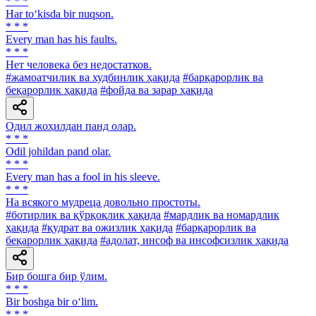
* * *
Har to‘kisda bir nuqson.
* * *
Every man has his faults.
* * *
Нет человека без недостатков.
#жамоатчилик ва худбинлик ҳақида
#барқарорлик ва
беқарорлик ҳақида
#фойда ва зарар ҳақида
Одил жоҳилдан панд олар.
* * *
Odil johildan pand olar.
* * *
Every man has a fool in his sleeve.
* * *
На всякого мудреца довольно простоты.
#ботирлик ва қўрқоқлик ҳақида
#мардлик ва номардлик
ҳақида
#қудрат ва ожизлик ҳақида
#барқарорлик ва
беқарорлик ҳақида
#адолат, инсоф ва инсофсизлик ҳақида
Бир бошга бир ўлим.
* * *
Bir boshga bir o‘lim.
* * *