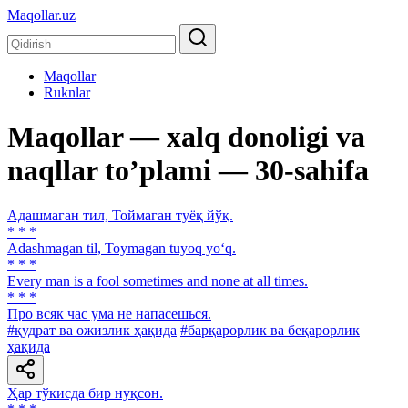
Maqollar.uz
Maqollar
Ruknlar
Maqollar — xalq donoligi va
naqllar toʼplami — 30-sahifa
Адашмаган тил, Тоймаган туёқ йўқ.
* * *
Adashmagan til, Toymagan tuyoq yo‘q.
* * *
Every man is a fool sometimes and none at all times.
* * *
Про всяк час ума не напасешься.
#қудрат ва ожизлик ҳақида
#барқарорлик ва беқарорлик
ҳақида
Ҳар тўкисда бир нуқсон.