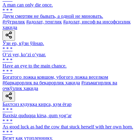
A man can only die once.
* * *
Двум смертям не бывать, а одной не миновать.
#тўғрилик
#адолат, тенглик
#адолат, инсоф ва инсофсизлик
ҳақида
Ўзи ер, кўзи ўйнар.
* * *
O‘zi yer, ko‘zi o‘ynar.
* * *
Have an eye to the main chance.
* * *
Богатого ложка ковшом, убогого ложка веселком
#барқарорлик ва беқарорлик ҳақида
#таъмагирлик ва
очкўзлик ҳақида
Бахтсиз қудуққа кирса, қум ёғар
* * *
Baxtsiz quduqqa kirsa, qum yog‘ar
* * *
As good luck as had the cow that stuck herself with her own horn.
* * *
Везет как утопленнику.