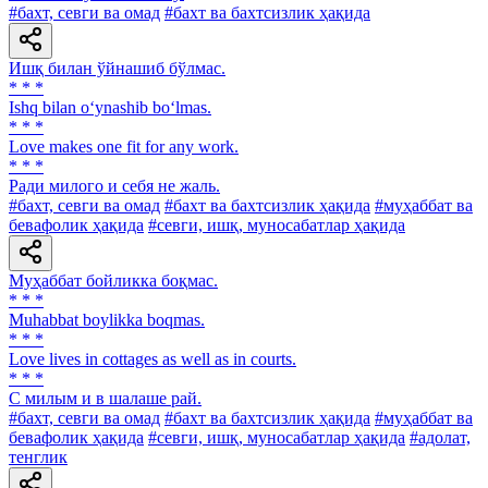
#бахт, севги ва омад
#бахт ва бахтсизлик ҳақида
Ишқ билан ўйнашиб бўлмас.
* * *
Ishq bilan o‘ynashib bo‘lmas.
* * *
Love makes one fit for any work.
* * *
Ради милого и себя не жаль.
#бахт, севги ва омад
#бахт ва бахтсизлик ҳақида
#муҳаббат ва
бевафолик ҳақида
#севги, ишқ, муносабатлар ҳақида
Муҳаббат бойликка боқмас.
* * *
Muhabbat boylikka boqmas.
* * *
Love lives in cottages as well as in courts.
* * *
С милым и в шалаше рай.
#бахт, севги ва омад
#бахт ва бахтсизлик ҳақида
#муҳаббат ва
бевафолик ҳақида
#севги, ишқ, муносабатлар ҳақида
#адолат,
тенглик