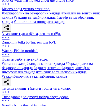
A lot of water has flowed under the bridge since.
* * *
Много воды утекло с тех пор.
#барқарорлик ва беқарорлик ҳақида
#тенглик ва тенгсизлик
ҳақида
#тақдир ва тадбир ҳақида
#меъёр ва меъёрсизлик
ҳақида
#эпчиллик ва ношудлик ҳақида
Замонинг тулки бўлса, сен този бўл.
* * *
Zamoning tulki bo‘lsa, sen tozi bo‘l.
* * *
Waters, Fish in troubled.
* * *
Ловить рыбу в мутной воде.
#ватан ва халқ
#халқ ва миллат ҳақида
#барқарорлик ва
беқарорлик ҳақида
#адолат, тенглик
#адолат, инсоф ва
инсофсизлик ҳақида
#тенглик ва тенгсизлик ҳақида
#тажрибакорлик ва калтабинлик ҳақида
Тиришганнинг тўқмоғи тошга чега қоқар.
* * *
Tirishganning to‘qmog‘i toshga chega qoqar.
* * *
Wanthe is tmother of industry.