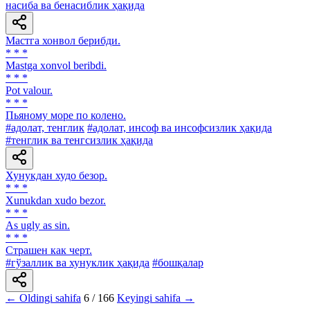
насиба ва бенасиблик ҳақида
Мастга хонвол берибди.
* * *
Mastga xonvol beribdi.
* * *
Pot valour.
* * *
Пьяному море по колено.
#адолат, тенглик
#адолат, инсоф ва инсофсизлик ҳақида
#тенглик ва тенгсизлик ҳақида
Хунукдан худо безор.
* * *
Xunukdan хudo bezor.
* * *
As ugly as sin.
* * *
Страшен как черт.
#гўзаллик ва хунуклик ҳақида
#бошқалар
← Oldingi sahifa
6 / 166
Keyingi sahifa →