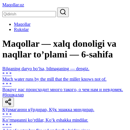
Maqollar.uz
Maqollar
Ruknlar
Maqollar — xalq donoligi va
naqllar toʼplami — 6-sahifa
Bilganing daryo bo‘lsa, bilmaganing — dengiz.
* * *
Much water runs by the mill that the miller knows not of.
* * *
Вокруг нас происходит много такого, о чем нам и невдомек.
#бошқалар
Кўрмаганни кўрдирар, Кўк эшакка миндирар.
* * *
Ko‘rmaganni ko‘rdilar, Ko‘k eshakka mindilar.
* * *