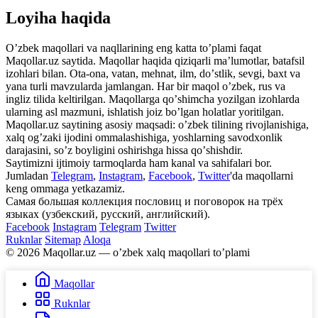
Loyiha haqida
Oʼzbek maqollari va naqllarining eng katta toʼplami faqat
Maqollar.uz saytida. Maqollar haqida qiziqarli maʼlumotlar, batafsil
izohlari bilan. Ota-ona, vatan, mehnat, ilm, doʼstlik, sevgi, baxt va
yana turli mavzularda jamlangan. Har bir maqol oʼzbek, rus va
ingliz tilida keltirilgan. Maqollarga qoʼshimcha yozilgan izohlarda
ularning asl mazmuni, ishlatish joiz boʼlgan holatlar yoritilgan.
Maqollar.uz saytining asosiy maqsadi: oʼzbek tilining rivojlanishiga,
xalq ogʼzaki ijodini ommalashishiga, yoshlarning savodxonlik
darajasini, soʼz boyligini oshirishga hissa qoʼshishdir.
Saytimizni ijtimoiy tarmoqlarda ham kanal va sahifalari bor.
Jumladan
Telegram
,
Instagram
,
Facebook
,
Twitter
'da maqollarni
keng ommaga yetkazamiz.
Самая большая коллекция пословиц и поговорок на трёх
языках (узбекский, русский, английский).
Facebook
Instagram
Telegram
Twitter
Ruknlar
Sitemap
Aloqa
© 2026 Maqollar.uz — oʼzbek xalq maqollari toʼplami
Maqollar
Ruknlar