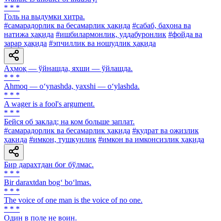
* * *
Голь на выдумки хитра.
#самарадорлик ва бесамарлик ҳақида
#сабаб, баҳона ва
натижа ҳақида
#ишбилармонлик, уддабуронлик
#фойда ва
зарар ҳақида
#эпчиллик ва ношудлик ҳақида
Аҳмоқ — ўйнашда, яхши — ўйлашда.
* * *
Ahmoq — o‘ynashda, yaxshi — o‘ylashda.
* * *
A wager is a fool's argument.
* * *
Бейся об заклад; на ком больше заплат.
#самарадорлик ва бесамарлик ҳақида
#қудрат ва ожизлик
ҳақида
#имкон, тушкунлик
#имкон ва имконсизлик ҳақида
Бир дарахтдан боғ бўлмас.
* * *
Bir daraxtdan bog‘ bo‘lmas.
* * *
The voice of one man is the voice of no one.
* * *
Один в поле не воин.