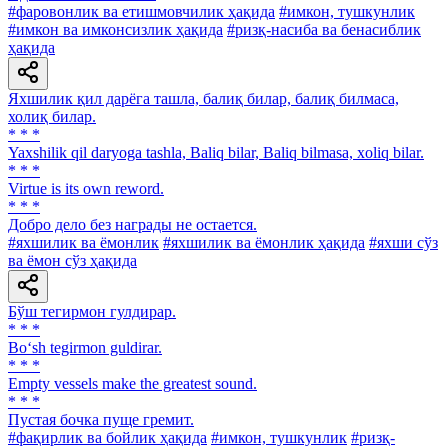
#фаровонлик ва етишмовчилик ҳақида
#имкон, тушкунлик
#имкон ва имконсизлик ҳақида
#ризқ-насиба ва бенасиблик
ҳақида
Яхшилик қил дарёга ташла, балиқ билар, балиқ билмаса,
холиқ билар.
* * *
Yaxshilik qil daryoga tashla, Baliq bilar, Baliq bilmasa, xoliq bilar.
* * *
Virtue is its own reword.
* * *
Добро дело без награды не остается.
#яхшилик ва ёмонлик
#яхшилик ва ёмонлик ҳақида
#яхши сўз
ва ёмон сўз ҳақида
Бўш тегирмон гулдирар.
* * *
Bo‘sh tegirmon guldirar.
* * *
Empty vessels make the greatest sound.
* * *
Пустая бочка пуще гремит.
#фақирлик ва бойлик ҳақида
#имкон, тушкунлик
#ризқ-